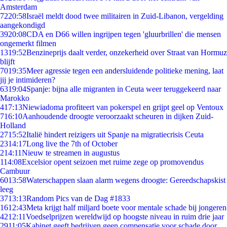
Amsterdam
72
20:58
Israël meldt dood twee militairen in Zuid-Libanon, vergelding
aangekondigd
39
20:08
CDA en D66 willen ingrijpen tegen 'gluurbrillen' die mensen
ongemerkt filmen
13
19:52
Benzineprijs daalt verder, onzekerheid over Straat van Hormuz
blijft
70
19:35
Meer agressie tegen een andersluidende politieke mening, laat
jij je intimideren?
63
19:04
Spanje: bijna alle migranten in Ceuta weer teruggekeerd naar
Marokko
4
17:13
Niewiadoma profiteert van pokerspel en grijpt geel op Ventoux
7
16:10
Aanhoudende droogte veroorzaakt scheuren in dijken Zuid-
Holland
27
15:52
Italië hindert reizigers uit Spanje na migratiecrisis Ceuta
23
14:17
Long live the 7th of October
2
14:11
Nieuw te streamen in augustus
1
14:08
Excelsior opent seizoen met ruime zege op promovendus
Cambuur
60
13:58
Waterschappen slaan alarm wegens droogte: Gereedschapskist
leeg
37
13:13
Random Pics van de Dag #1833
16
12:43
Meta krijgt half miljard boete voor mentale schade bij jongeren
42
12:11
Voedselprijzen wereldwijd op hoogste niveau in ruim drie jaar
29
11:05
Kabinet geeft bedrijven geen compensatie voor schade door