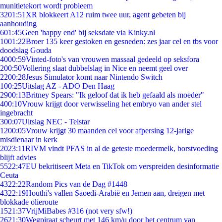
munitietekort wordt probleem
32
01:51
XR blokkeert A12 ruim twee uur, agent gebeten bij
aanhouding
6
01:45
Geen 'happy end' bij seksdate via Kinky.nl
10
01:22
Broer 135 keer gestoken en gesneden: zes jaar cel en tbs voor
doodslag Gouda
40
00:59
Vinted-foto's van vrouwen massaal gedeeld op seksfora
2
00:50
Vollering slaat dubbelslag in Nice en neemt geel over
22
00:28
Jesus Simulator komt naar Nintendo Switch
1
00:25
Uitslag AZ - ADO Den Haag
29
00:13
Britney Spears: "Ik geloof dat ik heb gefaald als moeder"
4
00:10
Vrouw krijgt door verwisseling het embryo van ander stel
ingebracht
3
00:07
Uitslag NEC - Telstar
12
00:05
Vrouw krijgt 30 maanden cel voor afpersing 12-jarige
misdienaar in kerk
20
23:11
RIVM vindt PFAS in al de geteste moedermelk, borstvoeding
blijft advies
55
22:47
EU bekritiseert Meta en TikTok om verspreiden desinformatie
Ceuta
43
22:22
Random Pics van de Dag #1448
43
22:19
Houthi's vallen Saoedi-Arabië en Jemen aan, dreigen met
blokkade olieroute
15
21:37
VrijMiBabes #316 (not very sfw!)
26
21:30
Wegpiraat scheurt met 146 km/u door het centrum van