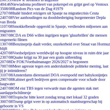
4
04:46
Niewiadoma profiteert van pokerspel en grijpt geel op Ventoux
35
08/08
Random Pics van de Dag #1979
27
07/08
Italië hindert reizigers uit Spanje na migratiecrisis Ceuta
24
07/08
Vier aanhoudingen na doodsbedreiging burgemeester Depla
van Breda
11
07/08
Smokkelbende opgerold in Spanje, verdienden miljoenen aan
migranten
39
07/08
CDA en D66 willen ingrijpen tegen 'gluurbrillen' die mensen
ongemerkt filmen
13
07/08
Benzineprijs daalt verder, onzekerheid over Straat van Hormuz
blijft
42
07/08
Voedselprijzen wereldwijd op hoogste niveau in ruim drie jaar
23
07/08
Quake krijgt na 30 jaar een gratis uitbreiding
2
07/08
De FOK!Voetbalmanager 2026/2027 is begonnen
70
07/08
Meer agressie tegen een andersluidende politieke mening, laat
jij je intimideren?
31
07/08
Amsterdams dierenasiel DOA overspoeld met babykonijntjes
29
07/08
Kabinet geeft bedrijven geen compensatie voor schade door
laagwater
24
07/08
OM eist TBS tegen verwarde man die agenten stak met
aardappelschilmesje
30
07/08
Tropische hitte keert zondag terug met lokaal 32 graden
30
07/08
Trump grijpt weer in op automatisch staatsburgerschap bij
geboorte in VS