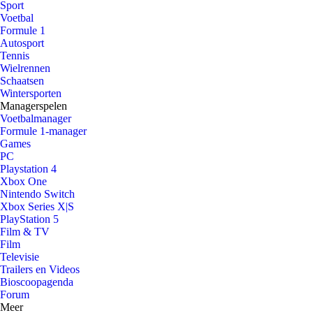
Sport
Voetbal
Formule 1
Autosport
Tennis
Wielrennen
Schaatsen
Wintersporten
Managerspelen
Voetbalmanager
Formule 1-manager
Games
PC
Playstation 4
Xbox One
Nintendo Switch
Xbox Series X|S
PlayStation 5
Film & TV
Film
Televisie
Trailers en Videos
Bioscoopagenda
Forum
Meer