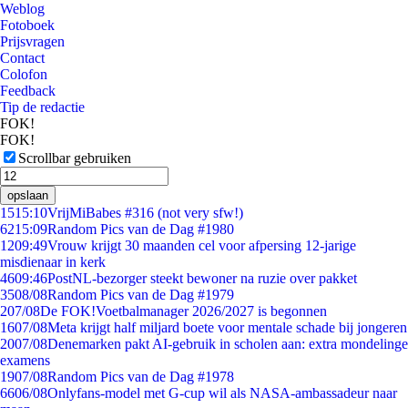
Weblog
Fotoboek
Prijsvragen
Contact
Colofon
Feedback
Tip de redactie
FOK!
FOK!
Scrollbar gebruiken
opslaan
15
15:10
VrijMiBabes #316 (not very sfw!)
62
15:09
Random Pics van de Dag #1980
12
09:49
Vrouw krijgt 30 maanden cel voor afpersing 12-jarige
misdienaar in kerk
46
09:46
PostNL-bezorger steekt bewoner na ruzie over pakket
35
08/08
Random Pics van de Dag #1979
2
07/08
De FOK!Voetbalmanager 2026/2027 is begonnen
16
07/08
Meta krijgt half miljard boete voor mentale schade bij jongeren
20
07/08
Denemarken pakt AI-gebruik in scholen aan: extra mondelinge
examens
19
07/08
Random Pics van de Dag #1978
66
06/08
Onlyfans-model met G-cup wil als NASA-ambassadeur naar