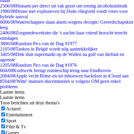
maan
25
06/08
Huisarts per direct uit vak gezet om ernstig alcoholmisbruik
19
06/08
Drone met explosieven bij Duits vliegveld voedt vrees voor
hybride aanval
60
06/08
Waterschappen slaan alarm wegens droogte: Gereedschapskist
leeg
24
06/08
Zorgmedewerkster die 's nachts haar vriend bezocht terecht
ontslagen
38
06/08
Random Pics van de Dag #1977
21
05/08
Tanken in België wordt nóg aantrekkelijker
34
05/08
Dirk sluit supermarkt op de Wallen na golf van diefstal en
agressie
12
05/08
Random Pics van de Dag #1976
6
04/08
Kraftwerk brengt ruimteschip terug naar Eindhoven
20
04/08
Apple vecht Britse eis tot inbouwen backdoor in iCloud aan
85
04/08
'Witte' mannen discrimineren is volgens OM geen enkel
probleem
Laatste items
Laatste items
Toon berichten uit deze thema's
Actueel
Entertainment
Sport
Film & Tv
Games