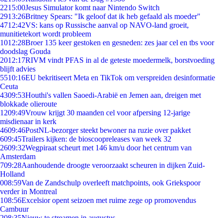
22
15:00
Jesus Simulator komt naar Nintendo Switch
29
13:26
Britney Spears: "Ik geloof dat ik heb gefaald als moeder"
47
12:42
VS: kans op Russische aanval op NAVO-land groeit,
munitietekort wordt probleem
10
12:28
Broer 135 keer gestoken en gesneden: zes jaar cel en tbs voor
doodslag Gouda
20
12:17
RIVM vindt PFAS in al de geteste moedermelk, borstvoeding
blijft advies
55
10:16
EU bekritiseert Meta en TikTok om verspreiden desinformatie
Ceuta
43
09:53
Houthi's vallen Saoedi-Arabië en Jemen aan, dreigen met
blokkade olieroute
12
09:49
Vrouw krijgt 30 maanden cel voor afpersing 12-jarige
misdienaar in kerk
46
09:46
PostNL-bezorger steekt bewoner na ruzie over pakket
6
09:45
Trailers kijken: de bioscoopreleases van week 32
26
09:32
Wegpiraat scheurt met 146 km/u door het centrum van
Amsterdam
7
09:28
Aanhoudende droogte veroorzaakt scheuren in dijken Zuid-
Holland
0
08:59
Van de Zandschulp overleeft matchpoints, ook Griekspoor
verder in Montreal
1
08:56
Excelsior opent seizoen met ruime zege op promovendus
Cambuur
2
08:35
Nieuw te streamen in augustus