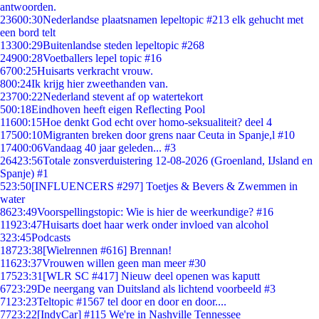
antwoorden.
236
00:30
Nederlandse plaatsnamen lepeltopic #213 elk gehucht met
een bord telt
133
00:29
Buitenlandse steden lepeltopic #268
249
00:28
Voetballers lepel topic #16
67
00:25
Huisarts verkracht vrouw.
8
00:24
Ik krijg hier zweethanden van.
237
00:22
Nederland stevent af op watertekort
5
00:18
Eindhoven heeft eigen Reflecting Pool
116
00:15
Hoe denkt God echt over homo-seksualiteit? deel 4
175
00:10
Migranten breken door grens naar Ceuta in Spanje,l #10
174
00:06
Vandaag 40 jaar geleden... #3
264
23:56
Totale zonsverduistering 12-08-2026 (Groenland, IJsland en
Spanje) #1
5
23:50
[INFLUENCERS #297] Toetjes & Bevers & Zwemmen in
water
86
23:49
Voorspellingstopic: Wie is hier de weerkundige? #16
119
23:47
Huisarts doet haar werk onder invloed van alcohol
3
23:45
Podcasts
187
23:38
[Wielrennen #616] Brennan!
116
23:37
Vrouwen willen geen man meer #30
175
23:31
[WLR SC #417] Nieuw deel openen was kaputt
67
23:29
De neergang van Duitsland als lichtend voorbeeld #3
71
23:23
Teltopic #1567 tel door en door en door....
77
23:22
[IndyCar] #115 We're in Nashville Tennessee