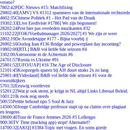
verano?
78
02:42
PDC Nieuws #15: Matchfixing
298
02:40
[AMV] VS #1312 spammers van de internationale rechtsorde
46
02:35
Chinese Politiek #1 - Het Pad van de Draak
193
02:33
[Live Eredivisie #1786] We zijn begonnen!
282
02:24
Post hier pas overleden muzikanten #32
111
02:22
[FOK!Voetbalmanager 2026/2027] #1 We zijn er weer
28
02:19
De Avondetappe #177 - Bijna voorbij :(
269
02:16
Oorlog Iran #136 Bridge and powerplant day incoming?
198
02:00
[RTL] B&B vol liefde 6de seizoen #4
33
02:00
Astronomie in de Achtertuin #6
247
01:57
Russia vs Ukraine #91
258
01:52
[UFO/UAP] #16 The Age of Disclosure
121
01:45
Koopzegels sparen bij AH duurt straks 2x zo lang
259
01:40
[Videoland] B&B vol liefde 6de seizoen #1 voor de
vooruitkijkers
57
01:32
Eeuwig voortleven
152
01:22
Wat je ook stemt, je krijgt in NL altijd Links Liberaal Beleid.
16
01:21
Ik rook nog steeds
5
00:55
Petitie behoud npo 5 Soul & Jazz
145
00:50
Jonge Cambridge professor stapt op na claims over plagiaat
en leugens
186
00:40
Tour de France femmes 2026 #5 Lollergps
9
00:36
TV Time (tracking app) stopt! Alternatief?
147
00:32
[AKQ] #3384 Topic met vragen. En soms goede