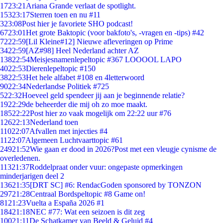
17
23:21
Ariana Grande verlaat de spotlight.
153
23:17
Sterren toen en nu #11
3
23:08
Post hier je favoriete SHO podcast!
67
23:01
Het grote Baktopic (voor bakfoto's, -vragen en -tips) #42
72
22:59
[Lil Kleine#12] Nieuwe afleveringen op Prime
34
22:59
[AZ#98] Heel Nederland achter AZ
138
22:54
Meisjesnamenlepeltopic #367 LOOOOL LAPO
40
22:53
Dierenlepeltopic #150
38
22:53
Het hele alfabet #108 en 4letterwoord
90
22:34
Nederlandse Politiek #725
5
22:32
Hoeveel geld spendeer jij aan je beginnende relatie?
19
22:29
de beheerder die mij oh zo moe maakt.
185
22:22
Post hier zo vaak mogelijk om 22:22 uur #76
126
22:13
Nederland toen
110
22:07
Afvallen met injecties #4
11
22:07
Algemeen Luchtvaarttopic #61
249
21:52
Wie gaan er dood in 2026?Post met een vleugje cynisme de
overledenen.
113
21:37
Roddelpraat onder vuur: ongepaste opmerkingen
minderjarigen deel 2
136
21:35
[DRT SC] #6: RendacGoden sponsored by TONZON
297
21:28
Centraal Bordspeltopic #8 Game on!
81
21:23
Vuelta a España 2026 #1
184
21:18
NEC #77: Wat een seizoen is dit zeg
100
21:11
De Schatkamer van Beeld & Geluid #4