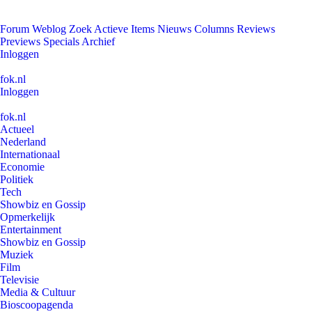
Forum
Weblog
Zoek
Actieve Items
Nieuws
Columns
Reviews
Previews
Specials
Archief
Inloggen
fok.nl
Inloggen
fok.nl
Actueel
Nederland
Internationaal
Economie
Politiek
Tech
Showbiz en Gossip
Opmerkelijk
Entertainment
Showbiz en Gossip
Muziek
Film
Televisie
Media & Cultuur
Bioscoopagenda