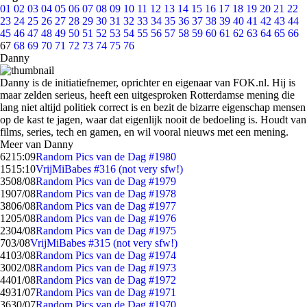
01
02
03
04
05
06
07
08
09
10
11
12
13
14
15
16
17
18
19
20
21
22
23
24
25
26
27
28
29
30
31
32
33
34
35
36
37
38
39
40
41
42
43
44
45
46
47
48
49
50
51
52
53
54
55
56
57
58
59
60
61
62
63
64
65
66
67
68
69
70
71
72
73
74
75
76
Danny
Danny is de initiatiefnemer, oprichter en eigenaar van FOK.nl. Hij is
maar zelden serieus, heeft een uitgesproken Rotterdamse mening die
lang niet altijd politiek correct is en bezit de bizarre eigenschap mensen
op de kast te jagen, waar dat eigenlijk nooit de bedoeling is. Houdt van
films, series, tech en gamen, en wil vooral nieuws met een mening.
Meer van Danny
62
15:09
Random Pics van de Dag #1980
15
15:10
VrijMiBabes #316 (not very sfw!)
35
08/08
Random Pics van de Dag #1979
19
07/08
Random Pics van de Dag #1978
38
06/08
Random Pics van de Dag #1977
12
05/08
Random Pics van de Dag #1976
23
04/08
Random Pics van de Dag #1975
7
03/08
VrijMiBabes #315 (not very sfw!)
41
03/08
Random Pics van de Dag #1974
30
02/08
Random Pics van de Dag #1973
44
01/08
Random Pics van de Dag #1972
49
31/07
Random Pics van de Dag #1971
36
30/07
Random Pics van de Dag #1970