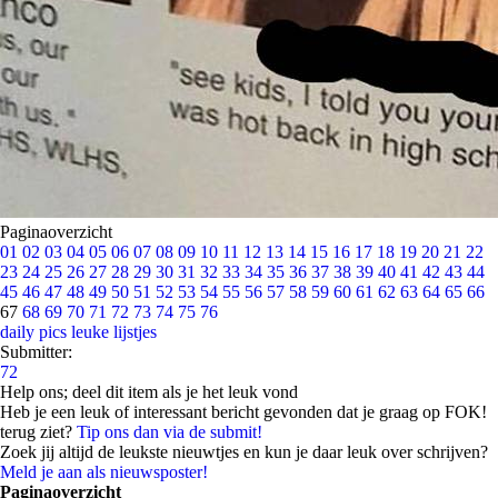
Paginaoverzicht
01
02
03
04
05
06
07
08
09
10
11
12
13
14
15
16
17
18
19
20
21
22
23
24
25
26
27
28
29
30
31
32
33
34
35
36
37
38
39
40
41
42
43
44
45
46
47
48
49
50
51
52
53
54
55
56
57
58
59
60
61
62
63
64
65
66
67
68
69
70
71
72
73
74
75
76
daily pics
leuke lijstjes
Submitter:
72
Help ons; deel dit item als je het leuk vond
Heb je een leuk of interessant bericht gevonden dat je graag op FOK!
terug ziet?
Tip ons dan via de submit!
Zoek jij altijd de leukste nieuwtjes en kun je daar leuk over schrijven?
Meld je aan als nieuwsposter!
Paginaoverzicht