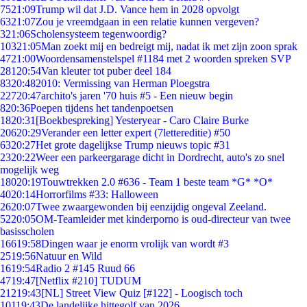
75
21:09
Trump wil dat J.D. Vance hem in 2028 opvolgt
63
21:07
Zou je vreemdgaan in een relatie kunnen vergeven?
3
21:06
Scholensysteem tegenwoordig?
103
21:05
Man zoekt mij en bedreigt mij, nadat ik met zijn zoon sprak
47
21:00
Woordensamenstelspel #1184 met 2 woorden spreken SVP
281
20:54
Van kleuter tot puber deel 184
83
20:48
2010: Vermissing van Herman Ploegstra
227
20:47
archito's jaren '70 huis #5 - Een nieuw begin
8
20:36
Poepen tijdens het tandenpoetsen
18
20:31
[Boekbespreking] Yesteryear - Caro Claire Burke
206
20:29
Verander een letter expert (7lettereditie) #50
63
20:27
Het grote dagelijkse Trump nieuws topic #31
23
20:22
Weer een parkeergarage dicht in Dordrecht, auto's zo snel
mogelijk weg
180
20:19
Touwtrekken 2.0 #636 - Team 1 beste team *G* *O*
40
20:14
Horrorfilms #33: Halloween
26
20:07
Twee zwaargewonden bij eenzijdig ongeval Zeeland.
52
20:05
OM-Teamleider met kinderporno is oud-directeur van twee
basisscholen
166
19:58
Dingen waar je enorm vrolijk van wordt #3
25
19:56
Natuur en Wild
16
19:54
Radio 2 #145 Ruud 66
47
19:47
[Netflix #210] TUDUM
212
19:43
[NL] Street View Quiz [#122] - Loogisch toch
101
19:43
De landelijke hittegolf van 2026