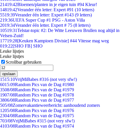
214
19:42
Bloemen/planten in je eigen tuin #94 Kleur!
148
19:42
Verander één letter: Expert #91 (10 letters)
55
19:39
Verander één letter: Expert #143 (9 letters)
2
19:36
UEFA Super Cup #1 PSG - Aston Villa
20
19:34
Verander één letter. Expert # 75 (8 letters)
105
19:31
Telstar-topic #2: De Witte Leeuwen Brullen nog altijd in
Velsen-Zuid!
177
19:28
[Keuken Kampioen Divisie] #44 Vitesse mag weg
0
19:22
[SHO FB] SHO
Leuke lijstjes
Leuke lijstjes
Scrollbar gebruiken
opslaan
15
15:10
VrijMiBabes #316 (not very sfw!)
60
15:09
Random Pics van de Dag #1980
35
08/08
Random Pics van de Dag #1979
19
07/08
Random Pics van de Dag #1978
38
06/08
Random Pics van de Dag #1977
5
05/08
Zomervakantieweerbericht: aanhoudend zomers
12
05/08
Random Pics van de Dag #1976
23
04/08
Random Pics van de Dag #1975
7
03/08
VrijMiBabes #315 (not very sfw!)
41
03/08
Random Pics van de Dag #1974