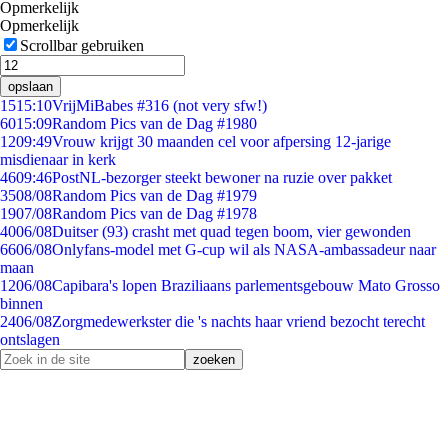
Opmerkelijk
Opmerkelijk
Scrollbar gebruiken
opslaan
15
15:10
VrijMiBabes #316 (not very sfw!)
60
15:09
Random Pics van de Dag #1980
12
09:49
Vrouw krijgt 30 maanden cel voor afpersing 12-jarige
misdienaar in kerk
46
09:46
PostNL-bezorger steekt bewoner na ruzie over pakket
35
08/08
Random Pics van de Dag #1979
19
07/08
Random Pics van de Dag #1978
40
06/08
Duitser (93) crasht met quad tegen boom, vier gewonden
66
06/08
Onlyfans-model met G-cup wil als NASA-ambassadeur naar
maan
12
06/08
Capibara's lopen Braziliaans parlementsgebouw Mato Grosso
binnen
24
06/08
Zorgmedewerkster die 's nachts haar vriend bezocht terecht
ontslagen