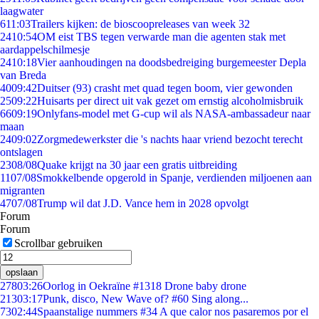
laagwater
6
11:03
Trailers kijken: de bioscoopreleases van week 32
24
10:54
OM eist TBS tegen verwarde man die agenten stak met
aardappelschilmesje
24
10:18
Vier aanhoudingen na doodsbedreiging burgemeester Depla
van Breda
40
09:42
Duitser (93) crasht met quad tegen boom, vier gewonden
25
09:22
Huisarts per direct uit vak gezet om ernstig alcoholmisbruik
66
09:19
Onlyfans-model met G-cup wil als NASA-ambassadeur naar
maan
24
09:02
Zorgmedewerkster die 's nachts haar vriend bezocht terecht
ontslagen
23
08/08
Quake krijgt na 30 jaar een gratis uitbreiding
11
07/08
Smokkelbende opgerold in Spanje, verdienden miljoenen aan
migranten
47
07/08
Trump wil dat J.D. Vance hem in 2028 opvolgt
Forum
Forum
Scrollbar gebruiken
opslaan
278
03:26
Oorlog in Oekraïne #1318 Drone baby drone
213
03:17
Punk, disco, New Wave of? #60 Sing along...
73
02:44
Spaanstalige nummers #34 A que calor nos pasaremos por el