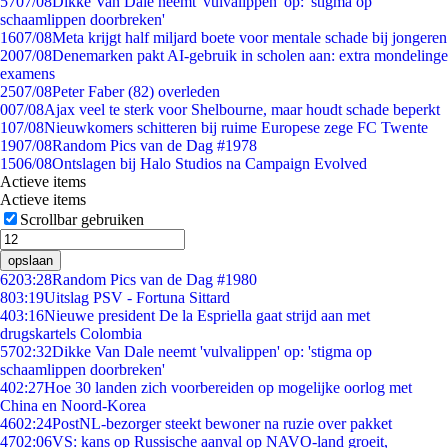
57
07/08
Dikke Van Dale neemt 'vulvalippen' op: 'stigma op
schaamlippen doorbreken'
16
07/08
Meta krijgt half miljard boete voor mentale schade bij jongeren
20
07/08
Denemarken pakt AI-gebruik in scholen aan: extra mondelinge
examens
25
07/08
Peter Faber (82) overleden
0
07/08
Ajax veel te sterk voor Shelbourne, maar houdt schade beperkt
1
07/08
Nieuwkomers schitteren bij ruime Europese zege FC Twente
19
07/08
Random Pics van de Dag #1978
15
06/08
Ontslagen bij Halo Studios na Campaign Evolved
Actieve items
Actieve items
Scrollbar gebruiken
opslaan
62
03:28
Random Pics van de Dag #1980
8
03:19
Uitslag PSV - Fortuna Sittard
4
03:16
Nieuwe president De la Espriella gaat strijd aan met
drugskartels Colombia
57
02:32
Dikke Van Dale neemt 'vulvalippen' op: 'stigma op
schaamlippen doorbreken'
4
02:27
Hoe 30 landen zich voorbereiden op mogelijke oorlog met
China en Noord-Korea
46
02:24
PostNL-bezorger steekt bewoner na ruzie over pakket
47
02:06
VS: kans op Russische aanval op NAVO-land groeit,