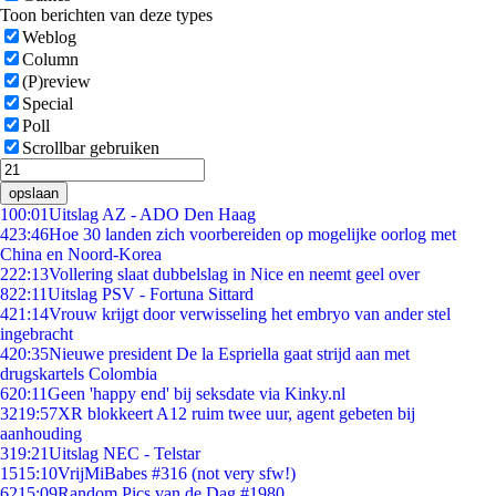
Toon berichten van deze types
Weblog
Column
(P)review
Special
Poll
Scrollbar gebruiken
opslaan
1
00:01
Uitslag AZ - ADO Den Haag
4
23:46
Hoe 30 landen zich voorbereiden op mogelijke oorlog met
China en Noord-Korea
2
22:13
Vollering slaat dubbelslag in Nice en neemt geel over
8
22:11
Uitslag PSV - Fortuna Sittard
4
21:14
Vrouw krijgt door verwisseling het embryo van ander stel
ingebracht
4
20:35
Nieuwe president De la Espriella gaat strijd aan met
drugskartels Colombia
6
20:11
Geen 'happy end' bij seksdate via Kinky.nl
32
19:57
XR blokkeert A12 ruim twee uur, agent gebeten bij
aanhouding
3
19:21
Uitslag NEC - Telstar
15
15:10
VrijMiBabes #316 (not very sfw!)
62
15:09
Random Pics van de Dag #1980