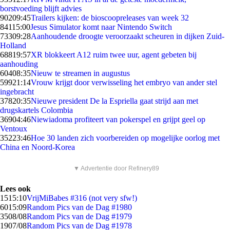
borstvoeding blijft advies
902
09:45
Trailers kijken: de bioscoopreleases van week 32
841
15:00
Jesus Simulator komt naar Nintendo Switch
733
09:28
Aanhoudende droogte veroorzaakt scheuren in dijken Zuid-
Holland
688
19:57
XR blokkeert A12 ruim twee uur, agent gebeten bij
aanhouding
604
08:35
Nieuw te streamen in augustus
599
21:14
Vrouw krijgt door verwisseling het embryo van ander stel
ingebracht
378
20:35
Nieuwe president De la Espriella gaat strijd aan met
drugskartels Colombia
369
04:46
Niewiadoma profiteert van pokerspel en grijpt geel op
Ventoux
352
23:46
Hoe 30 landen zich voorbereiden op mogelijke oorlog met
China en Noord-Korea
▼ Advertentie door Refinery89
Lees ook
15
15:10
VrijMiBabes #316 (not very sfw!)
60
15:09
Random Pics van de Dag #1980
35
08/08
Random Pics van de Dag #1979
19
07/08
Random Pics van de Dag #1978