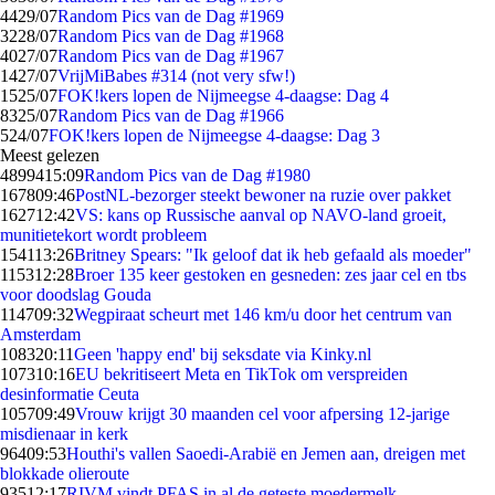
44
29/07
Random Pics van de Dag #1969
32
28/07
Random Pics van de Dag #1968
40
27/07
Random Pics van de Dag #1967
14
27/07
VrijMiBabes #314 (not very sfw!)
15
25/07
FOK!kers lopen de Nijmeegse 4-daagse: Dag 4
83
25/07
Random Pics van de Dag #1966
5
24/07
FOK!kers lopen de Nijmeegse 4-daagse: Dag 3
Meest gelezen
48994
15:09
Random Pics van de Dag #1980
1678
09:46
PostNL-bezorger steekt bewoner na ruzie over pakket
1627
12:42
VS: kans op Russische aanval op NAVO-land groeit,
munitietekort wordt probleem
1541
13:26
Britney Spears: "Ik geloof dat ik heb gefaald als moeder"
1153
12:28
Broer 135 keer gestoken en gesneden: zes jaar cel en tbs
voor doodslag Gouda
1147
09:32
Wegpiraat scheurt met 146 km/u door het centrum van
Amsterdam
1083
20:11
Geen 'happy end' bij seksdate via Kinky.nl
1073
10:16
EU bekritiseert Meta en TikTok om verspreiden
desinformatie Ceuta
1057
09:49
Vrouw krijgt 30 maanden cel voor afpersing 12-jarige
misdienaar in kerk
964
09:53
Houthi's vallen Saoedi-Arabië en Jemen aan, dreigen met
blokkade olieroute
935
12:17
RIVM vindt PFAS in al de geteste moedermelk,