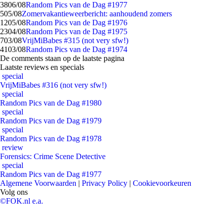
38
06/08
Random Pics van de Dag #1977
5
05/08
Zomervakantieweerbericht: aanhoudend zomers
12
05/08
Random Pics van de Dag #1976
23
04/08
Random Pics van de Dag #1975
7
03/08
VrijMiBabes #315 (not very sfw!)
41
03/08
Random Pics van de Dag #1974
De comments staan op de laatste pagina
Laatste reviews en specials
special
VrijMiBabes #316 (not very sfw!)
special
Random Pics van de Dag #1980
special
Random Pics van de Dag #1979
special
Random Pics van de Dag #1978
review
Forensics: Crime Scene Detective
special
Random Pics van de Dag #1977
Algemene Voorwaarden
|
Privacy Policy
|
Cookievoorkeuren
Volg ons
©FOK.nl e.a.