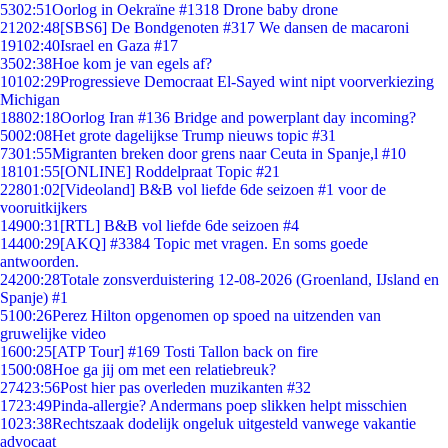
53
02:51
Oorlog in Oekraïne #1318 Drone baby drone
212
02:48
[SBS6] De Bondgenoten #317 We dansen de macaroni
191
02:40
Israel en Gaza #17
35
02:38
Hoe kom je van egels af?
101
02:29
Progressieve Democraat El-Sayed wint nipt voorverkiezing
Michigan
188
02:18
Oorlog Iran #136 Bridge and powerplant day incoming?
50
02:08
Het grote dagelijkse Trump nieuws topic #31
73
01:55
Migranten breken door grens naar Ceuta in Spanje,l #10
181
01:55
[ONLINE] Roddelpraat Topic #21
228
01:02
[Videoland] B&B vol liefde 6de seizoen #1 voor de
vooruitkijkers
149
00:31
[RTL] B&B vol liefde 6de seizoen #4
144
00:29
[AKQ] #3384 Topic met vragen. En soms goede
antwoorden.
242
00:28
Totale zonsverduistering 12-08-2026 (Groenland, IJsland en
Spanje) #1
51
00:26
Perez Hilton opgenomen op spoed na uitzenden van
gruwelijke video
16
00:25
[ATP Tour] #169 Tosti Tallon back on fire
15
00:08
Hoe ga jij om met een relatiebreuk?
274
23:56
Post hier pas overleden muzikanten #32
17
23:49
Pinda-allergie? Andermans poep slikken helpt misschien
10
23:38
Rechtszaak dodelijk ongeluk uitgesteld vanwege vakantie
advocaat