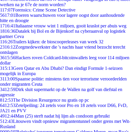
werken na je 67e de norm worden?
1
17:07
Forensics: Crime Scene Detective
56
17:01
Boeren waarschuwen voor lagere oogst door aanhoudende
hitte en droogte
17
16:41
Italiaanse vrouw wint 1 miljoen, gooit kraslot per abuis weg
18
16:36
Datalek bij Bol en de Bijenkorf na cyberaanval op logistiek
partner Ceva
1
16:26
Trailers kijken: de bioscoopreleases van week 32
23
16:12
Zorgmedewerkster die 's nachts haar vriend bezocht terecht
ontslagen
36
15:56
Hackers roven Coldcard-bitcoinwallets leeg voor 114 miljoen
dollar
3
15:13
Geen Qatar en Abu Dhabi? Dan eindigt Formule 1-seizoen
mogelijk in Europa
31
13:00
Spaanse politie: minstens tien voor terrorisme veroordeelden
onder migranten Ceuta
34
12:59
Dirk sluit supermarkt op de Wallen na golf van diefstal en
agressie
8
12:53
The Division Resurgence nu gratis op pc
64
12:53
Zetelpeiling: 24 zetels voor Pro en 18 zetels voor D66, FvD,
JA21 en PVV
49
12:44
Man (25) sterft nadat hij lijm als condoom gebruikt
5
12:43
Litouwen vindt opnieuw migrantentunnel onder grens met Wit-
Rusland
90
09:59
'Belgische' jongeren terroriseren Galderse Meren, maar Boa's