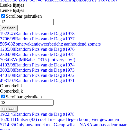
Leuke lijstjes
Leuke lijstjes
Scrollbar gebruiken
opslaan
19
22:45
Random Pics van de Dag #1978
37
06/08
Random Pics van de Dag #1977
5
05/08
Zomervakantieweerbericht: aanhoudend zomers
12
05/08
Random Pics van de Dag #1976
23
04/08
Random Pics van de Dag #1975
7
03/08
VrijMiBabes #315 (not very sfw!)
41
03/08
Random Pics van de Dag #1974
30
02/08
Random Pics van de Dag #1973
44
01/08
Random Pics van de Dag #1972
49
31/07
Random Pics van de Dag #1971
Opmerkelijk
Opmerkelijk
Scrollbar gebruiken
opslaan
19
22:45
Random Pics van de Dag #1978
16
20:11
Duitser (93) crasht met quad tegen boom, vier gewonden
57
14:35
Onlyfans-model met G-cup wil als NASA-ambassadeur naar
maan