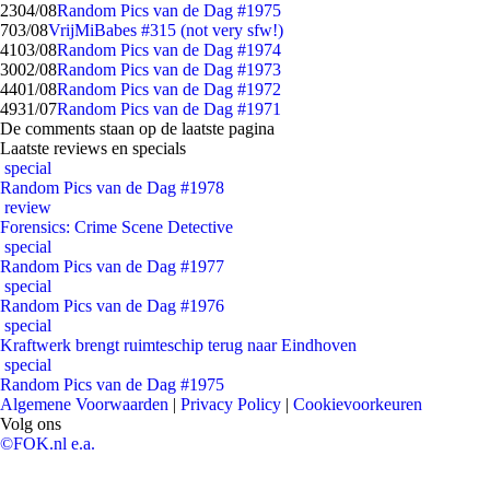
23
04/08
Random Pics van de Dag #1975
7
03/08
VrijMiBabes #315 (not very sfw!)
41
03/08
Random Pics van de Dag #1974
30
02/08
Random Pics van de Dag #1973
44
01/08
Random Pics van de Dag #1972
49
31/07
Random Pics van de Dag #1971
De comments staan op de laatste pagina
Laatste reviews en specials
special
Random Pics van de Dag #1978
review
Forensics: Crime Scene Detective
special
Random Pics van de Dag #1977
special
Random Pics van de Dag #1976
special
Kraftwerk brengt ruimteschip terug naar Eindhoven
special
Random Pics van de Dag #1975
Algemene Voorwaarden
|
Privacy Policy
|
Cookievoorkeuren
Volg ons
©FOK.nl e.a.