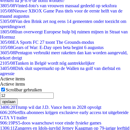
werken na je 67e de norm worden?
38
05/08
Vinted-foto's van vrouwen massaal gedeeld op seksfora
1
05/08
Nieuwe XBOX Game Pass titels voor de eerste helft van de
maand augustus
53
05/08
Van den Brink zet nog eens 14 gemeenten onder toezicht om
spreidingswet
18
05/08
Iran overweegt Europese hulp bij ruimen mijnen in Straat van
Hormuz
3
05/08
EA Sports FC 27 toont The Grounds-modus
1
05/08
Gears of War: E-Day open beta begint 6 augustus
36
05/08
Pentagon verbruikt meer raketten dan kan worden aangevuld,
tekort dreigt
21
05/08
Tanken in België wordt nóg aantrekkelijker
34
05/08
Dirk sluit supermarkt op de Wallen na golf van diefstal en
agressie
Actieve items
Actieve items
Scrollbar gebruiken
opslaan
34
06:20
Trump wil dat J.D. Vance hem in 2028 opvolgt
6
06:20
Netflix-abonnees krijgen exclusieve early access tot uitgebreide
GTA VI trailer
9
06:19
PS5-doos waarschuwt voor einde fysieke games
13
06:11
Zangeres en Idols-jurylid Jerney Kaagman op 79-jarige leeftijd