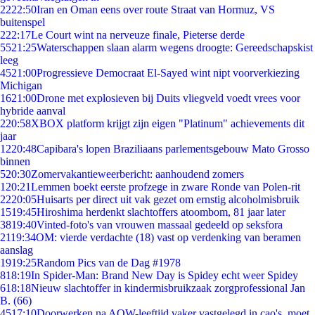
22
22:50
Iran en Oman eens over route Straat van Hormuz, VS
buitenspel
2
22:17
Le Court wint na nerveuze finale, Pieterse derde
55
21:25
Waterschappen slaan alarm wegens droogte: Gereedschapskist
leeg
45
21:00
Progressieve Democraat El-Sayed wint nipt voorverkiezing
Michigan
16
21:00
Drone met explosieven bij Duits vliegveld voedt vrees voor
hybride aanval
2
20:58
XBOX platform krijgt zijn eigen "Platinum" achievements dit
jaar
12
20:48
Capibara's lopen Braziliaans parlementsgebouw Mato Grosso
binnen
5
20:30
Zomervakantieweerbericht: aanhoudend zomers
1
20:21
Lemmen boekt eerste profzege in zware Ronde van Polen-rit
22
20:05
Huisarts per direct uit vak gezet om ernstig alcoholmisbruik
15
19:45
Hiroshima herdenkt slachtoffers atoombom, 81 jaar later
38
19:40
Vinted-foto's van vrouwen massaal gedeeld op seksfora
21
19:34
OM: vierde verdachte (18) vast op verdenking van beramen
aanslag
19
19:25
Random Pics van de Dag #1978
8
18:19
In Spider-Man: Brand New Day is Spidey echt weer Spidey
6
18:18
Nieuw slachtoffer in kindermisbruikzaak zorgprofessional Jan
B. (66)
45
17:10
Doorwerken na AOW-leeftijd vaker vastgelegd in cao's, moet