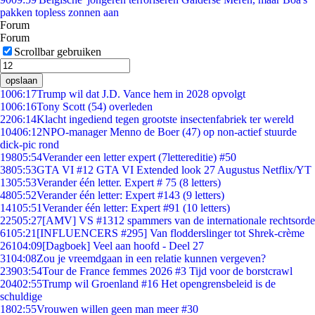
pakken topless zonnen aan
Forum
Forum
Scrollbar gebruiken
opslaan
10
06:17
Trump wil dat J.D. Vance hem in 2028 opvolgt
10
06:16
Tony Scott (54) overleden
22
06:14
Klacht ingediend tegen grootste insectenfabriek ter wereld
104
06:12
NPO-manager Menno de Boer (47) op non-actief stuurde
dick-pic rond
198
05:54
Verander een letter expert (7lettereditie) #50
38
05:53
GTA VI #12 GTA VI Extended look 27 Augustus Netflix/YT
13
05:53
Verander één letter. Expert # 75 (8 letters)
48
05:52
Verander één letter: Expert #143 (9 letters)
141
05:51
Verander één letter: Expert #91 (10 letters)
225
05:27
[AMV] VS #1312 spammers van de internationale rechtsorde
61
05:21
[INFLUENCERS #295] Van flodderslinger tot Shrek-crème
261
04:09
[Dagboek] Veel aan hoofd - Deel 27
31
04:08
Zou je vreemdgaan in een relatie kunnen vergeven?
239
03:54
Tour de France femmes 2026 #3 Tijd voor de borstcrawl
204
02:55
Trump wil Groenland #16 Het opengrensbeleid is de
schuldige
18
02:55
Vrouwen willen geen man meer #30