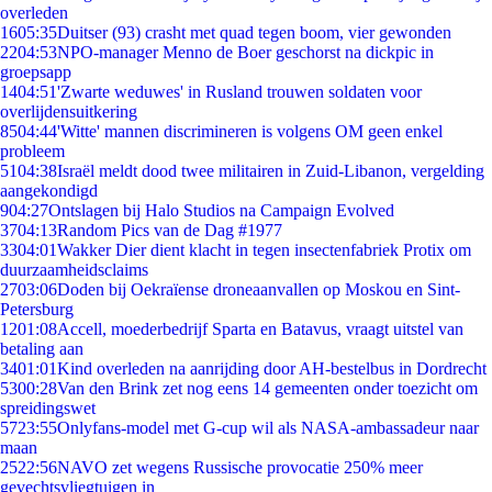
overleden
16
05:35
Duitser (93) crasht met quad tegen boom, vier gewonden
22
04:53
NPO-manager Menno de Boer geschorst na dickpic in
groepsapp
14
04:51
'Zwarte weduwes' in Rusland trouwen soldaten voor
overlijdensuitkering
85
04:44
'Witte' mannen discrimineren is volgens OM geen enkel
probleem
51
04:38
Israël meldt dood twee militairen in Zuid-Libanon, vergelding
aangekondigd
9
04:27
Ontslagen bij Halo Studios na Campaign Evolved
37
04:13
Random Pics van de Dag #1977
33
04:01
Wakker Dier dient klacht in tegen insectenfabriek Protix om
duurzaamheidsclaims
27
03:06
Doden bij Oekraïense droneaanvallen op Moskou en Sint-
Petersburg
12
01:08
Accell, moederbedrijf Sparta en Batavus, vraagt uitstel van
betaling aan
34
01:01
Kind overleden na aanrijding door AH-bestelbus in Dordrecht
53
00:28
Van den Brink zet nog eens 14 gemeenten onder toezicht om
spreidingswet
57
23:55
Onlyfans-model met G-cup wil als NASA-ambassadeur naar
maan
25
22:56
NAVO zet wegens Russische provocatie 250% meer
gevechtsvliegtuigen in