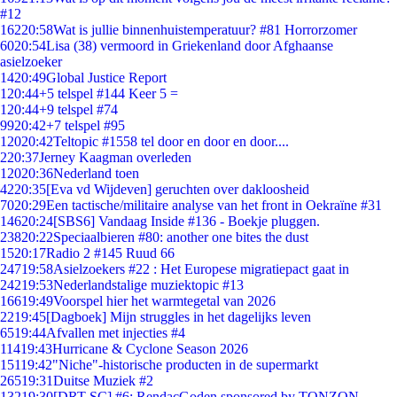
#12
162
20:58
Wat is jullie binnenhuistemperatuur? #81 Horrorzomer
60
20:54
Lisa (38) vermoord in Griekenland door Afghaanse
asielzoeker
14
20:49
Global Justice Report
1
20:44
+5 telspel #144 Keer 5 =
1
20:44
+9 telspel #74
99
20:42
+7 telspel #95
120
20:42
Teltopic #1558 tel door en door en door....
2
20:37
Jerney Kaagman overleden
120
20:36
Nederland toen
42
20:35
[Eva vd Wijdeven] geruchten over dakloosheid
70
20:29
Een tactische/militaire analyse van het front in Oekraïne #31
146
20:24
[SBS6] Vandaag Inside #136 - Boekje pluggen.
238
20:22
Speciaalbieren #80: another one bites the dust
15
20:17
Radio 2 #145 Ruud 66
247
19:58
Asielzoekers #22 : Het Europese migratiepact gaat in
242
19:53
Nederlandstalige muziektopic #13
166
19:49
Voorspel hier het warmtegetal van 2026
22
19:45
[Dagboek] Mijn struggles in het dagelijks leven
65
19:44
Afvallen met injecties #4
114
19:43
Hurricane & Cyclone Season 2026
151
19:42
"Niche"-historische producten in de supermarkt
265
19:31
Duitse Muziek #2
132
19:30
[DRT SC] #6: RendacGoden sponsored by TONZON