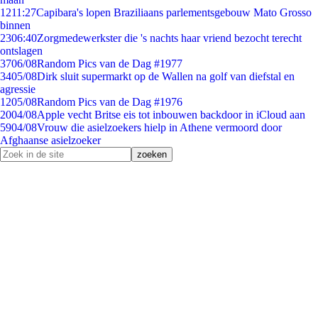
12
11:27
Capibara's lopen Braziliaans parlementsgebouw Mato Grosso
binnen
23
06:40
Zorgmedewerkster die 's nachts haar vriend bezocht terecht
ontslagen
37
06/08
Random Pics van de Dag #1977
34
05/08
Dirk sluit supermarkt op de Wallen na golf van diefstal en
agressie
12
05/08
Random Pics van de Dag #1976
20
04/08
Apple vecht Britse eis tot inbouwen backdoor in iCloud aan
59
04/08
Vrouw die asielzoekers hielp in Athene vermoord door
Afghaanse asielzoeker