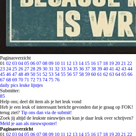
Paginaoverzicht
01
02
03
04
05
06
07
08
09
10
11
12
13
14
15
16
17
18
19
20
21
22
23
24
25
26
27
28
29
30
31
32
33
34
35
36
37
38
39
40
41
42
43
44
45
46
47
48
49
50
51
52
53
54
55
56
57
58
59
60
61
62
63
64
65
66
67
68
69
70
71
72
73
74
75
76
daily pics
leuke lijstjes
Submitter:
85
Help ons; deel dit item als je het leuk vond
Heb je een leuk of interessant bericht gevonden dat je graag op FOK!
terug ziet?
Tip ons dan via de submit!
Zoek jij altijd de leukste nieuwtjes en kun je daar leuk over schrijven?
Meld je aan als nieuwsposter!
Paginaoverzicht
01
02
03
04
05
06
07
08
09
10
11
12
13
14
15
16
17
18
19
20
21
22