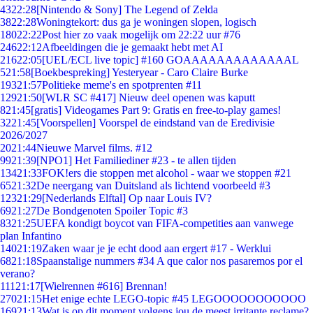
43
22:28
[Nintendo & Sony] The Legend of Zelda
38
22:28
Woningtekort: dus ga je woningen slopen, logisch
180
22:22
Post hier zo vaak mogelijk om 22:22 uur #76
246
22:12
Afbeeldingen die je gemaakt hebt met AI
216
22:05
[UEL/ECL live topic] #160 GOAAAAAAAAAAAAAL
5
21:58
[Boekbespreking] Yesteryear - Caro Claire Burke
193
21:57
Politieke meme's en spotprenten #11
129
21:50
[WLR SC #417] Nieuw deel openen was kaputt
8
21:45
[gratis] Videogames Part 9: Gratis en free-to-play games!
32
21:45
[Voorspellen] Voorspel de eindstand van de Eredivisie
2026/2027
20
21:44
Nieuwe Marvel films. #12
99
21:39
[NPO1] Het Familiediner #23 - te allen tijden
134
21:33
FOK!ers die stoppen met alcohol - waar we stoppen #21
65
21:32
De neergang van Duitsland als lichtend voorbeeld #3
123
21:29
[Nederlands Elftal] Op naar Louis IV?
69
21:27
De Bondgenoten Spoiler Topic #3
83
21:25
UEFA kondigt boycot van FIFA-competities aan vanwege
plan Infantino
140
21:19
Zaken waar je je echt dood aan ergert #17 - Werklui
68
21:18
Spaanstalige nummers #34 A que calor nos pasaremos por el
verano?
111
21:17
[Wielrennen #616] Brennan!
270
21:15
Het enige echte LEGO-topic #45 LEGOOOOOOOOOOO
169
21:13
Wat is op dit moment volgens jou de meest irritante reclame?