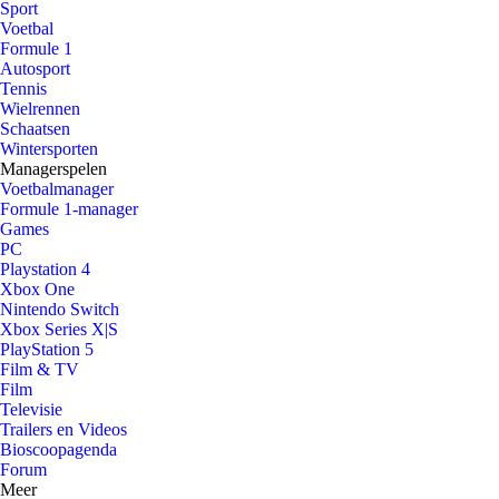
Sport
Voetbal
Formule 1
Autosport
Tennis
Wielrennen
Schaatsen
Wintersporten
Managerspelen
Voetbalmanager
Formule 1-manager
Games
PC
Playstation 4
Xbox One
Nintendo Switch
Xbox Series X|S
PlayStation 5
Film & TV
Film
Televisie
Trailers en Videos
Bioscoopagenda
Forum
Meer