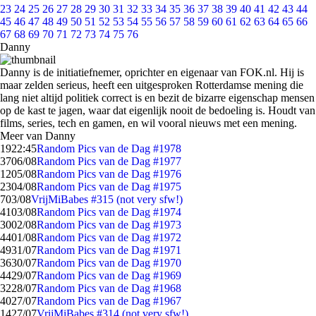
23
24
25
26
27
28
29
30
31
32
33
34
35
36
37
38
39
40
41
42
43
44
45
46
47
48
49
50
51
52
53
54
55
56
57
58
59
60
61
62
63
64
65
66
67
68
69
70
71
72
73
74
75
76
Danny
Danny is de initiatiefnemer, oprichter en eigenaar van FOK.nl. Hij is
maar zelden serieus, heeft een uitgesproken Rotterdamse mening die
lang niet altijd politiek correct is en bezit de bizarre eigenschap mensen
op de kast te jagen, waar dat eigenlijk nooit de bedoeling is. Houdt van
films, series, tech en gamen, en wil vooral nieuws met een mening.
Meer van Danny
19
22:45
Random Pics van de Dag #1978
37
06/08
Random Pics van de Dag #1977
12
05/08
Random Pics van de Dag #1976
23
04/08
Random Pics van de Dag #1975
7
03/08
VrijMiBabes #315 (not very sfw!)
41
03/08
Random Pics van de Dag #1974
30
02/08
Random Pics van de Dag #1973
44
01/08
Random Pics van de Dag #1972
49
31/07
Random Pics van de Dag #1971
36
30/07
Random Pics van de Dag #1970
44
29/07
Random Pics van de Dag #1969
32
28/07
Random Pics van de Dag #1968
40
27/07
Random Pics van de Dag #1967
14
27/07
VrijMiBabes #314 (not very sfw!)