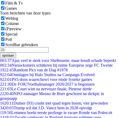
Film & Tv
Games
Toon berichten van deze types
Weblog
Column
(P)review
Special
Poll
Scrollbar gebruiken
opslaan
0
03:37
Ajax veel te sterk voor Shelbourne, maar houdt schade beperkt
0
02:34
Nieuwkomers schitteren bij ruime Europese zege FC Twente
19
22:45
Random Pics van de Dag #1978
9
22:04
Ontslagen bij Halo Studios na Campaign Evolved
9
22:01
PS5-doos waarschuwt voor einde fysieke games
2
21:30
De FOK!Voetbalmanager 2026/2027 is begonnen
2
21:03
Le Court wint na nerveuze finale, Pieterse derde
22
20:40
NPO-manager Menno de Boer geschorst na dickpic in
groepsapp
16
20:11
Duitser (93) crasht met quad tegen boom, vier gewonden
34
20:03
Trump wil dat J.D. Vance hem in 2028 opvolgt
1
19:50
Lemmen boekt eerste profzege in zware Ronde van Polen-rit
14
19:42
'Zwarte weduwes' in Rusland trouwen soldaten voor