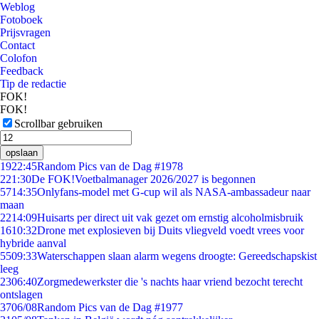
Weblog
Fotoboek
Prijsvragen
Contact
Colofon
Feedback
Tip de redactie
FOK!
FOK!
Scrollbar gebruiken
opslaan
19
22:45
Random Pics van de Dag #1978
2
21:30
De FOK!Voetbalmanager 2026/2027 is begonnen
57
14:35
Onlyfans-model met G-cup wil als NASA-ambassadeur naar
maan
22
14:09
Huisarts per direct uit vak gezet om ernstig alcoholmisbruik
16
10:32
Drone met explosieven bij Duits vliegveld voedt vrees voor
hybride aanval
55
09:33
Waterschappen slaan alarm wegens droogte: Gereedschapskist
leeg
23
06:40
Zorgmedewerkster die 's nachts haar vriend bezocht terecht
ontslagen
37
06/08
Random Pics van de Dag #1977