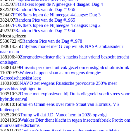
15
25/07
FOK!kers lopen de Nijmeegse 4-daagse: Dag 4
83
25/07
Random Pics van de Dag #1966
5
24/07
FOK!kers lopen de Nijmeegse 4-daagse: Dag 3
38
24/07
Random Pics van de Dag #1965
5
23/07
FOK!kers lopen de Nijmeegse 4-daagse: Dag 2
49
23/07
Random Pics van de Dag #1964
Meest gelezen
55307
22:45
Random Pics van de Dag #1978
1906
14:35
Onlyfans-model met G-cup wil als NASA-ambassadeur
naar maan
1881
06:40
Zorgmedewerkster die 's nachts haar vriend bezocht terecht
ontslagen
1348
14:09
Huisarts per direct uit vak gezet om ernstig alcoholmisbruik
1107
09:33
Waterschappen slaan alarm wegens droogte:
Gereedschapskist leeg
1100
10:08
NAVO zet wegens Russische provocatie 250% meer
gevechtsvliegtuigen in
1035
10:32
Drone met explosieven bij Duits vliegveld voedt vrees voor
hybride aanval
1030
10:16
Iran en Oman eens over route Straat van Hormuz, VS
buitenspel
1025
20:03
Trump wil dat J.D. Vance hem in 2028 opvolgt
1024
10:28
Wakker Dier dient klacht in tegen insectenfabriek Protix om
duurzaamheidsclaims
1018
11:27
Capibara's lopen Braziliaans parlementsgebouw Mato