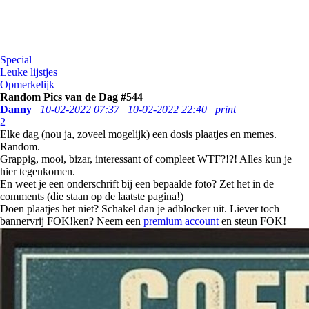
Special
Leuke lijstjes
Opmerkelijk
Random Pics van de Dag #544
Danny
10-02-2022 07:37
10-02-2022 22:40
print
2
Elke dag (nou ja, zoveel mogelijk) een dosis plaatjes en memes.
Random.
Grappig, mooi, bizar, interessant of compleet WTF?!?! Alles kun je
hier tegenkomen.
En weet je een onderschrift bij een bepaalde foto? Zet het in de
comments (die staan op de laatste pagina!)
Doen plaatjes het niet? Schakel dan je adblocker uit. Liever toch
bannervrij FOK!ken? Neem een
premium account
en steun FOK!