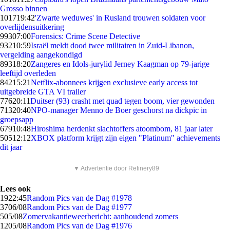
Grosso binnen
1017
19:42
'Zwarte weduwes' in Rusland trouwen soldaten voor
overlijdensuitkering
993
07:00
Forensics: Crime Scene Detective
932
10:59
Israël meldt dood twee militairen in Zuid-Libanon,
vergelding aangekondigd
893
18:20
Zangeres en Idols-jurylid Jerney Kaagman op 79-jarige
leeftijd overleden
842
15:21
Netflix-abonnees krijgen exclusieve early access tot
uitgebreide GTA VI trailer
776
20:11
Duitser (93) crasht met quad tegen boom, vier gewonden
713
20:40
NPO-manager Menno de Boer geschorst na dickpic in
groepsapp
679
10:48
Hiroshima herdenkt slachtoffers atoombom, 81 jaar later
505
12:12
XBOX platform krijgt zijn eigen "Platinum" achievements
dit jaar
▼ Advertentie door Refinery89
Lees ook
19
22:45
Random Pics van de Dag #1978
37
06/08
Random Pics van de Dag #1977
5
05/08
Zomervakantieweerbericht: aanhoudend zomers
12
05/08
Random Pics van de Dag #1976