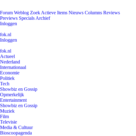
Forum
Weblog
Zoek
Actieve Items
Nieuws
Columns
Reviews
Previews
Specials
Archief
Inloggen
fok.nl
Inloggen
fok.nl
Actueel
Nederland
Internationaal
Economie
Politiek
Tech
Showbiz en Gossip
Opmerkelijk
Entertainment
Showbiz en Gossip
Muziek
Film
Televisie
Media & Cultuur
Bioscoopagenda