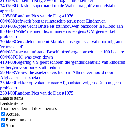
21
05/08
Tanken in België wordt nóg aantrekkelijker
34
05/08
Dirk sluit supermarkt op de Wallen na golf van diefstal en
agressie
12
05/08
Random Pics van de Dag #1976
6
04/08
Kraftwerk brengt ruimteschip terug naar Eindhoven
20
04/08
Apple vecht Britse eis tot inbouwen backdoor in iCloud aan
85
04/08
'Witte' mannen discrimineren is volgens OM geen enkel
probleem
30
04/08
Ceuta-leider noemt Marokkaanse grensaanval door migranten
'gruweldaad'
6
04/08
Grote natuurbrand Boschhuizerbergen groeit naar 100 hectare
6
04/08
FOK! was even down
41
04/08
Regering VS geeft scholen die 'genderidentiteit' van kinderen
verbergen voor ouders ultimatum
59
04/08
Vrouw die asielzoekers hielp in Athene vermoord door
Afghaanse asielzoeker
25
04/08
Lekker op vakantie naar Afghanistan volgens Taliban geen
probleem
23
04/08
Random Pics van de Dag #1975
Laatste items
Laatste items
Toon berichten uit deze thema's
Actueel
Entertainment
Sport