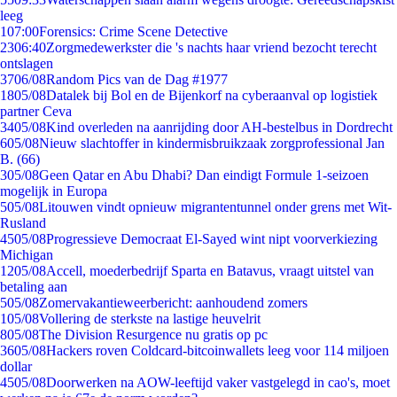
leeg
1
07:00
Forensics: Crime Scene Detective
23
06:40
Zorgmedewerkster die 's nachts haar vriend bezocht terecht
ontslagen
37
06/08
Random Pics van de Dag #1977
18
05/08
Datalek bij Bol en de Bijenkorf na cyberaanval op logistiek
partner Ceva
34
05/08
Kind overleden na aanrijding door AH-bestelbus in Dordrecht
6
05/08
Nieuw slachtoffer in kindermisbruikzaak zorgprofessional Jan
B. (66)
3
05/08
Geen Qatar en Abu Dhabi? Dan eindigt Formule 1-seizoen
mogelijk in Europa
5
05/08
Litouwen vindt opnieuw migrantentunnel onder grens met Wit-
Rusland
45
05/08
Progressieve Democraat El-Sayed wint nipt voorverkiezing
Michigan
12
05/08
Accell, moederbedrijf Sparta en Batavus, vraagt uitstel van
betaling aan
5
05/08
Zomervakantieweerbericht: aanhoudend zomers
1
05/08
Vollering de sterkste na lastige heuvelrit
8
05/08
The Division Resurgence nu gratis op pc
36
05/08
Hackers roven Coldcard-bitcoinwallets leeg voor 114 miljoen
dollar
45
05/08
Doorwerken na AOW-leeftijd vaker vastgelegd in cao's, moet