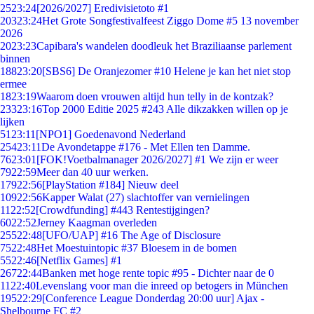
25
23:24
[2026/2027] Eredivisietoto #1
203
23:24
Het Grote Songfestivalfeest Ziggo Dome #5 13 november
2026
20
23:23
Capibara's wandelen doodleuk het Braziliaanse parlement
binnen
188
23:20
[SBS6] De Oranjezomer #10 Helene je kan het niet stop
ermee
18
23:19
Waarom doen vrouwen altijd hun telly in de kontzak?
233
23:16
Top 2000 Editie 2025 #243 Alle dikzakken willen op je
lijken
51
23:11
[NPO1] Goedenavond Nederland
254
23:11
De Avondetappe #176 - Met Ellen ten Damme.
76
23:01
[FOK!Voetbalmanager 2026/2027] #1 We zijn er weer
79
22:59
Meer dan 40 uur werken.
179
22:56
[PlayStation #184] Nieuw deel
109
22:56
Kapper Walat (27) slachtoffer van vernielingen
11
22:52
[Crowdfunding] #443 Rentestijgingen?
60
22:52
Jerney Kaagman overleden
255
22:48
[UFO/UAP] #16 The Age of Disclosure
75
22:48
Het Moestuintopic #37 Bloesem in de bomen
55
22:46
[Netflix Games] #1
267
22:44
Banken met hoge rente topic #95 - Dichter naar de 0
11
22:40
Levenslang voor man die inreed op betogers in München
195
22:29
[Conference League Donderdag 20:00 uur] Ajax -
Shelbourne FC #2