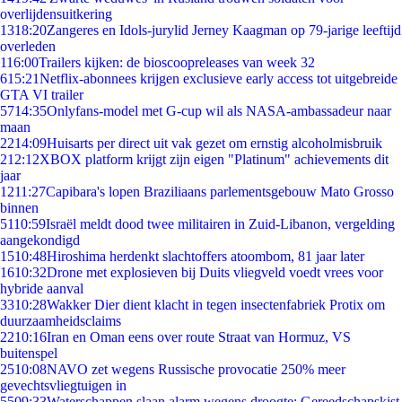
overlijdensuitkering
13
18:20
Zangeres en Idols-jurylid Jerney Kaagman op 79-jarige leeftijd
overleden
1
16:00
Trailers kijken: de bioscoopreleases van week 32
6
15:21
Netflix-abonnees krijgen exclusieve early access tot uitgebreide
GTA VI trailer
57
14:35
Onlyfans-model met G-cup wil als NASA-ambassadeur naar
maan
22
14:09
Huisarts per direct uit vak gezet om ernstig alcoholmisbruik
2
12:12
XBOX platform krijgt zijn eigen "Platinum" achievements dit
jaar
12
11:27
Capibara's lopen Braziliaans parlementsgebouw Mato Grosso
binnen
51
10:59
Israël meldt dood twee militairen in Zuid-Libanon, vergelding
aangekondigd
15
10:48
Hiroshima herdenkt slachtoffers atoombom, 81 jaar later
16
10:32
Drone met explosieven bij Duits vliegveld voedt vrees voor
hybride aanval
33
10:28
Wakker Dier dient klacht in tegen insectenfabriek Protix om
duurzaamheidsclaims
22
10:16
Iran en Oman eens over route Straat van Hormuz, VS
buitenspel
25
10:08
NAVO zet wegens Russische provocatie 250% meer
gevechtsvliegtuigen in
55
09:33
Waterschappen slaan alarm wegens droogte: Gereedschapskist