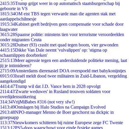
24
15:35
Trump grijpt weer in op automatisch staatsburgerschap bij
geboorte in VS
18
15:34
OM eist TBS tegen verwarde man die agenten stak met
aardappelschilmesje
19
15:34
Kabinet geeft bedrijven geen compensatie voor schade door
laagwater
36
15:28
Spaanse politie: minstens tien voor terrorisme veroordeelden
onder migranten Ceuta
30
15:28
Duitser (93) crasht met quad tegen boom, vier gewonden
44
15:15
Dikke Van Dale neemt 'vulvalippen' op: 'stigma op
schaamlippen doorbreken'
25
15:13
Meer agressie tegen een andersluidende politieke mening, laat
jij je intimideren?
27
15:09
Amsterdams dierenasiel DOA overspoeld met babykonijntjes
69
15:03
Israël meldt dood twee militairen in Zuid-Libanon, vergelding
aangekondigd
44
14:47
Trump wil dat J.D. Vance hem in 2028 opvolgt
21
14:43
'Zwarte weduwes' in Rusland trouwen soldaten voor
overlijdensuitkering
3
14:34
VrijMiBabes #316 (not very sfw!)
14
13:49
Ontslagen bij Halo Studios na Campaign Evolved
29
13:48
NPO-manager Menno de Boer geschorst na dickpic in
groepsapp
1
13:37
Nieuwkomers schitteren bij ruime Europese zege FC Twente
15
13:12
PS5-doos waarschuwt voor einde fysieke games