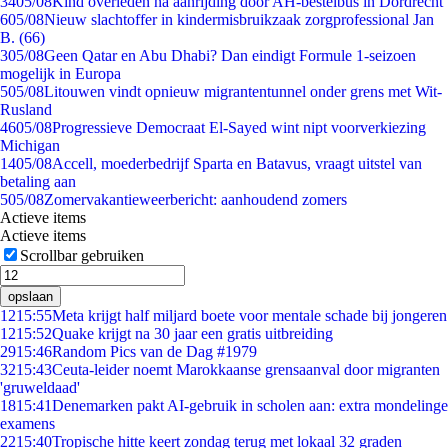
34
05/08
Kind overleden na aanrijding door AH-bestelbus in Dordrecht
6
05/08
Nieuw slachtoffer in kindermisbruikzaak zorgprofessional Jan
B. (66)
3
05/08
Geen Qatar en Abu Dhabi? Dan eindigt Formule 1-seizoen
mogelijk in Europa
5
05/08
Litouwen vindt opnieuw migrantentunnel onder grens met Wit-
Rusland
46
05/08
Progressieve Democraat El-Sayed wint nipt voorverkiezing
Michigan
14
05/08
Accell, moederbedrijf Sparta en Batavus, vraagt uitstel van
betaling aan
5
05/08
Zomervakantieweerbericht: aanhoudend zomers
Actieve items
Actieve items
Scrollbar gebruiken
opslaan
12
15:55
Meta krijgt half miljard boete voor mentale schade bij jongeren
12
15:52
Quake krijgt na 30 jaar een gratis uitbreiding
29
15:46
Random Pics van de Dag #1979
32
15:43
Ceuta-leider noemt Marokkaanse grensaanval door migranten
'gruweldaad'
18
15:41
Denemarken pakt AI-gebruik in scholen aan: extra mondelinge
examens
22
15:40
Tropische hitte keert zondag terug met lokaal 32 graden