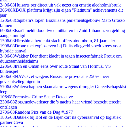
24
06/08
Huisarts per direct uit vak gezet om ernstig alcoholmisbruik
3
06/08
XBOX platform krijgt zijn eigen "Platinum" achievements dit
jaar
12
06/08
Capibara's lopen Braziliaans parlementsgebouw Mato Grosso
binnen
69
06/08
Israël meldt dood twee militairen in Zuid-Libanon, vergelding
aangekondigd
15
06/08
Hiroshima herdenkt slachtoffers atoombom, 81 jaar later
19
06/08
Drone met explosieven bij Duits vliegveld voedt vrees voor
hybride aanval
34
06/08
Wakker Dier dient klacht in tegen insectenfabriek Protix om
duurzaamheidsclaims
22
06/08
Iran en Oman eens over route Straat van Hormuz, VS
buitenspel
26
06/08
NAVO zet wegens Russische provocatie 250% meer
gevechtsvliegtuigen in
57
06/08
Waterschappen slaan alarm wegens droogte: Gereedschapskist
leeg
1
06/08
Forensics: Crime Scene Detective
23
06/08
Zorgmedewerkster die 's nachts haar vriend bezocht terecht
ontslagen
37
06/08
Random Pics van de Dag #1977
18
05/08
Datalek bij Bol en de Bijenkorf na cyberaanval op logistiek
partner Ceva