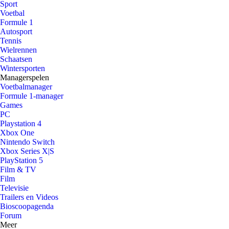
Sport
Voetbal
Formule 1
Autosport
Tennis
Wielrennen
Schaatsen
Wintersporten
Managerspelen
Voetbalmanager
Formule 1-manager
Games
PC
Playstation 4
Xbox One
Nintendo Switch
Xbox Series X|S
PlayStation 5
Film & TV
Film
Televisie
Trailers en Videos
Bioscoopagenda
Forum
Meer