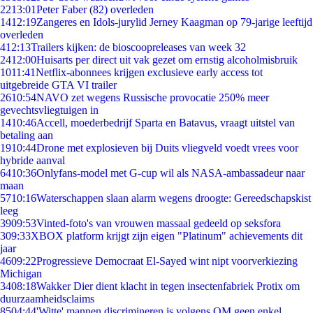
22
13:01
Peter Faber (82) overleden
14
12:19
Zangeres en Idols-jurylid Jerney Kaagman op 79-jarige leeftijd
overleden
4
12:13
Trailers kijken: de bioscoopreleases van week 32
24
12:00
Huisarts per direct uit vak gezet om ernstig alcoholmisbruik
10
11:41
Netflix-abonnees krijgen exclusieve early access tot
uitgebreide GTA VI trailer
26
10:54
NAVO zet wegens Russische provocatie 250% meer
gevechtsvliegtuigen in
14
10:46
Accell, moederbedrijf Sparta en Batavus, vraagt uitstel van
betaling aan
19
10:44
Drone met explosieven bij Duits vliegveld voedt vrees voor
hybride aanval
64
10:36
Onlyfans-model met G-cup wil als NASA-ambassadeur naar
maan
57
10:16
Waterschappen slaan alarm wegens droogte: Gereedschapskist
leeg
39
09:53
Vinted-foto's van vrouwen massaal gedeeld op seksfora
3
09:33
XBOX platform krijgt zijn eigen "Platinum" achievements dit
jaar
46
09:22
Progressieve Democraat El-Sayed wint nipt voorverkiezing
Michigan
34
08:18
Wakker Dier dient klacht in tegen insectenfabriek Protix om
duurzaamheidsclaims
85
04:44
'Witte' mannen discrimineren is volgens OM geen enkel