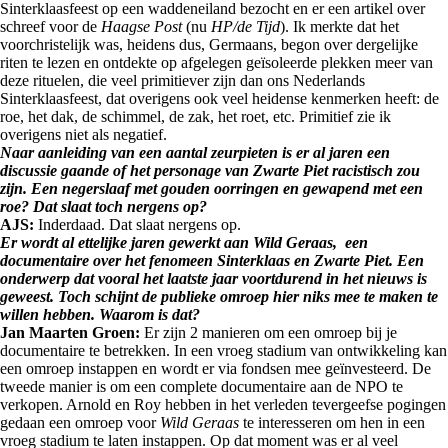
Sinterklaasfeest op een waddeneiland bezocht en er een artikel over
schreef voor de
Haagse Post
(nu
HP/de Tijd
). Ik merkte dat het
voorchristelijk was, heidens dus, Germaans, begon over dergelijke
riten te lezen en ontdekte op afgelegen geïsoleerde plekken meer van
deze rituelen, die veel primitiever zijn dan ons Nederlands
Sinterklaasfeest, dat overigens ook veel heidense kenmerken heeft: de
roe, het dak, de schimmel, de zak, het roet, etc. Primitief zie ik
overigens niet als negatief.
Naar aanleiding van een aantal zeurpieten is er al jaren een
discussie gaande of het personage van Zwarte Piet racistisch zou
zijn. Een negerslaaf met gouden oorringen en gewapend met een
roe? Dat slaat toch nergens op?
AJS:
Inderdaad. Dat slaat nergens op.
Er wordt al ettelijke jaren gewerkt aan Wild Geraas, een
documentaire over het fenomeen Sinterklaas en Zwarte Piet. Een
onderwerp dat vooral het laatste jaar voortdurend in het nieuws is
geweest. Toch schijnt de publieke omroep hier niks mee te maken te
willen hebben. Waarom is dat?
Jan Maarten Groen:
Er zijn 2 manieren om een omroep bij je
documentaire te betrekken. In een vroeg stadium van ontwikkeling kan
een omroep instappen en wordt er via fondsen mee geïnvesteerd. De
tweede manier is om een complete documentaire aan de NPO te
verkopen. Arnold en Roy hebben in het verleden tevergeefse pogingen
gedaan een omroep voor
Wild Geraas
te interesseren om hen in een
vroeg stadium te laten instappen. Op dat moment was er al veel