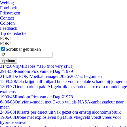
Weblog
Fotoboek
Prijsvragen
Contact
Colofon
Feedback
Tip de redactie
FOK!
FOK!
Scrollbar gebruiken
opslaan
3
14:50
VrijMiBabes #316 (not very sfw!)
29
14:50
Random Pics van de Dag #1979
2
14:30
De FOK!Voetbalmanager 2026/2027 is begonnen
12
09:40
Meta krijgt half miljard boete voor mentale schade bij jongeren
18
09:37
Denemarken pakt AI-gebruik in scholen aan: extra mondelinge
examens
19
00:45
Random Pics van de Dag #1978
64
06/08
Onlyfans-model met G-cup wil als NASA-ambassadeur naar
maan
24
06/08
Huisarts per direct uit vak gezet om ernstig alcoholmisbruik
19
06/08
Drone met explosieven bij Duits vliegveld voedt vrees voor
hybride aanval