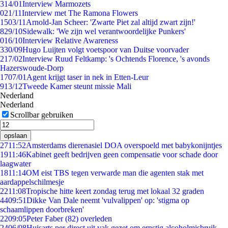
3
14/01
Interview Marmozets
0
21/11
Interview met The Ramona Flowers
15
03/11
Arnold-Jan Scheer: 'Zwarte Piet zal altijd zwart zijn!'
8
29/10
Sidewalk: 'We zijn wel verantwoordelijke Punkers'
0
16/10
Interview Relative Awareness
3
30/09
Hugo Luijten volgt voetspoor van Duitse voorvader
2
17/02
Interview Ruud Feltkamp: 's Ochtends Florence, 's avonds
Hazerswoude-Dorp
17
07/01
Agent krijgt taser in nek in Etten-Leur
9
13/12
Tweede Kamer steunt missie Mali
Nederland
Nederland
Scrollbar gebruiken
opslaan
27
11:52
Amsterdams dierenasiel DOA overspoeld met babykonijntjes
19
11:46
Kabinet geeft bedrijven geen compensatie voor schade door
laagwater
18
11:14
OM eist TBS tegen verwarde man die agenten stak met
aardappelschilmesje
22
11:08
Tropische hitte keert zondag terug met lokaal 32 graden
44
09:51
Dikke Van Dale neemt 'vulvalippen' op: 'stigma op
schaamlippen doorbreken'
22
09:05
Peter Faber (82) overleden
24
06/08
Huisarts per direct uit vak gezet om ernstig alcoholmisbruik