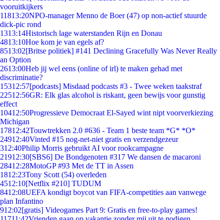
vooruitkijkers
118
13:20
NPO-manager Menno de Boer (47) op non-actief stuurde
dick-pic rond
13
13:14
Historisch lage waterstanden Rijn en Donau
48
13:10
Hoe kom je van egels af?
85
13:02
[Britse politiek] #141 Declining Gracefully Was Never Really
an Option
26
13:00
Heb jij wel eens (online of irl) te maken gehad met
discriminatie?
153
12:57
[podcasts] Misdaad podcasts #3 - Twee weken taakstraf
225
12:56
GR: Elk glas alcohol is riskant, geen bewijs voor gunstig
effect
104
12:50
Progressieve Democraat El-Sayed wint nipt voorverkiezing
Michigan
178
12:42
Touwtrekken 2.0 #636 - Team 1 beste team *G* *O*
249
12:40
Vinted #15 nog-net-niet gratis en verzendgezeur
3
12:40
Philip Morris gebruikt AI voor rookcampagne
219
12:30
[SBS6] De Bondgenoten #317 We dansen de macaroni
284
12:28
MotoGP #93 Met de TT in Assen
18
12:23
Tony Scott (54) overleden
45
12:10
[Netflix #210] TUDUM
84
12:08
UEFA kondigt boycot van FIFA-competities aan vanwege
plan Infantino
9
12:02
[gratis] Videogames Part 9: Gratis en free-to-play games!
117
11:42
Vrienden gaan op vakantie zonder mij uit te nodigen