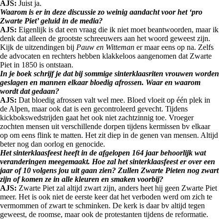
AJS:
Juist ja.
Waarom is er in deze discussie zo weinig aandacht voor het ‘pro
Zwarte Piet’ geluid in de media?
AJS:
Eigenlijk is dat een vraag die ik niet moet beantwoorden, maar ik
denk dat alleen de grootste schreeuwers aan het woord geweest zijn.
Kijk de uitzendingen bij
Pauw en Witteman
er maar eens op na. Zelfs
de advocaten en rechters hebben klakkeloos aangenomen dat Zwarte
Piet in 1850 is ontstaan.
In je boek schrijf je dat bij sommige sinterklaasriten vrouwen worden
geslagen en mannen elkaar bloedig afrossen. Waar en waarom
wordt dat gedaan?
AJS:
Dat bloedig afrossen valt wel mee. Bloed vloeit op één plek in
de Alpen, maar ook dat is een gecontroleerd gevecht. Tijdens
kickbokswedstrijden gaat het ook niet zachtzinnig toe. Vroeger
zochten mensen uit verschillende dorpen tijdens kermissen bv elkaar
op om eens flink te matten. Het zit diep in de genen van mensen. Altijd
beter nog dan oorlog en genocide.
Het sinterklaasfeest heeft in de afgelopen 164 jaar behoorlijk wat
veranderingen meegemaakt. Hoe zal het sinterklaasfeest er over een
jaar of 10 volgens jou uit gaan zien? Zullen Zwarte Pieten nog zwart
zijn of komen ze in alle kleuren en smaken voorbij?
AJS:
Zwarte Piet zal altijd zwart zijn, anders heet hij geen Zwarte Piet
meer. Het is ook niet de eerste keer dat het verboden werd om zich te
vermommen of zwart te schminken. De kerk is daar bv altijd tegen
geweest, de roomse, maar ook de protestanten tijdens de reformatie.