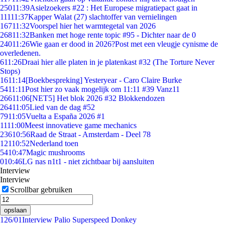
250
11:39
Asielzoekers #22 : Het Europese migratiepact gaat in
111
11:37
Kapper Walat (27) slachtoffer van vernielingen
167
11:32
Voorspel hier het warmtegetal van 2026
268
11:32
Banken met hoge rente topic #95 - Dichter naar de 0
240
11:26
Wie gaan er dood in 2026?Post met een vleugje cynisme de
overledenen.
6
11:26
Draai hier alle platen in je platenkast #32 (The Torture Never
Stops)
16
11:14
[Boekbespreking] Yesteryear - Caro Claire Burke
54
11:11
Post hier zo vaak mogelijk om 11:11 #39 Vanz11
266
11:06
[NET5] Het blok 2026 #32 Blokkendozen
264
11:05
Lied van de dag #52
79
11:05
Vuelta a España 2026 #1
11
11:00
Meest innovatieve game mechanics
236
10:56
Raad de Straat - Amsterdam - Deel 78
121
10:52
Nederland toen
54
10:47
Magic mushrooms
0
10:46
LG nas n1t1 - niet zichtbaar bij aansluiten
Interview
Interview
Scrollbar gebruiken
opslaan
1
26/01
Interview Palio Superspeed Donkey