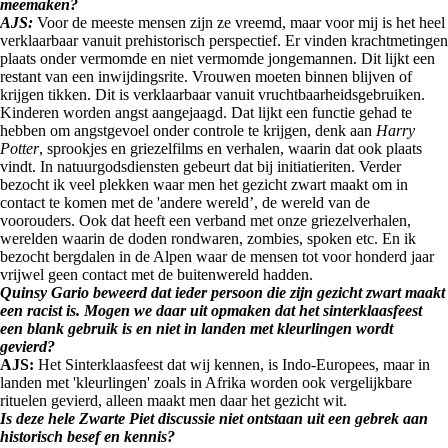
meemaken?
AJS:
Voor de meeste mensen zijn ze vreemd, maar voor mij is het heel
verklaarbaar vanuit prehistorisch perspectief. Er vinden krachtmetingen
plaats onder vermomde en niet vermomde jongemannen. Dit lijkt een
restant van een inwijdingsrite. Vrouwen moeten binnen blijven of
krijgen tikken. Dit is verklaarbaar vanuit vruchtbaarheidsgebruiken.
Kinderen worden angst aangejaagd. Dat lijkt een functie gehad te
hebben om angstgevoel onder controle te krijgen, denk aan
Harry
Potter
, sprookjes en griezelfilms en verhalen, waarin dat ook plaats
vindt. In natuurgodsdiensten gebeurt dat bij initiatieriten. Verder
bezocht ik veel plekken waar men het gezicht zwart maakt om in
contact te komen met de 'andere wereld’, de wereld van de
voorouders. Ook dat heeft een verband met onze griezelverhalen,
werelden waarin de doden rondwaren, zombies, spoken etc. En ik
bezocht bergdalen in de Alpen waar de mensen tot voor honderd jaar
vrijwel geen contact met de buitenwereld hadden.
Quinsy Gario beweerd dat ieder persoon die zijn gezicht zwart maakt
een racist is. Mogen we daar uit opmaken dat het sinterklaasfeest
een blank gebruik is en niet in landen met kleurlingen wordt
gevierd?
AJS:
Het Sinterklaasfeest dat wij kennen, is Indo-Europees, maar in
landen met 'kleurlingen' zoals in Afrika worden ook vergelijkbare
rituelen gevierd, alleen maakt men daar het gezicht wit.
Is deze hele Zwarte Piet discussie niet ontstaan uit een gebrek aan
historisch besef en kennis?