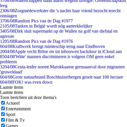
57
06/08
Waterschappen slaan alarm wegens droogte: Gereedschapskist
leeg
23
06/08
Zorgmedewerkster die 's nachts haar vriend bezocht terecht
ontslagen
37
06/08
Random Pics van de Dag #1977
21
05/08
Tanken in België wordt nóg aantrekkelijker
34
05/08
Dirk sluit supermarkt op de Wallen na golf van diefstal en
agressie
12
05/08
Random Pics van de Dag #1976
6
04/08
Kraftwerk brengt ruimteschip terug naar Eindhoven
20
04/08
Apple vecht Britse eis tot inbouwen backdoor in iCloud aan
85
04/08
'Witte' mannen discrimineren is volgens OM geen enkel
probleem
32
04/08
Ceuta-leider noemt Marokkaanse grensaanval door migranten
'gruweldaad'
6
04/08
Grote natuurbrand Boschhuizerbergen groeit naar 100 hectare
6
04/08
FOK! was even down
Laatste items
Laatste items
Toon berichten uit deze thema's
Actueel
Entertainment
Sport
Film & Tv
Games