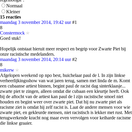
Normaal
Kleiner
15 reacties
maandag 3 november 2014, 19:42 uur
#1
8
Constermock
Goed stuk!
Hopelijk ontstaat hieruit meer respect en begrip voor Zwarte Piet bij
onze racistische medelanders.
maandag 3 november 2014, 20:14 uur
#2
8
mikerw
Afgelopen weekend op npo best, huichelaar paul de l. In zijn linkse
verheerlijkingsshow van wat jaren terug, samen met linda de m. Komt
een cubaanse artiest binnen, begint paul de racist dag sinterklaasje...
zwarte piet te zingen, alleen omdat die cubaan een kleurtje heeft. Ook
bij de aftocht van de artiest kan paul de l zijn racistische smoel niet
houden en begint weer over zwarte piet. Dat hij nu zwarte piet als
racisme ziet is omdat hij zelf racist is. Laat de andere mensen voor wie
zwarte piet, en gekleurde mensen, niet racistisch is lekker met rust. Met
terugwerkende kracht nog maar even vervolgen voor keiharde racisme
die linkse graaier.