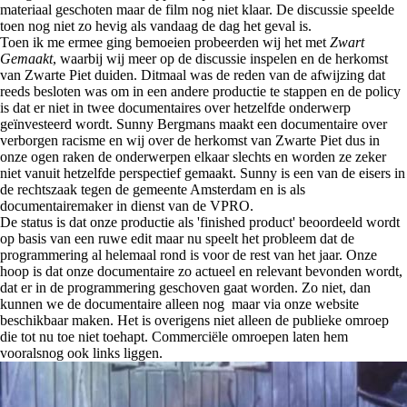
materiaal geschoten maar de film nog niet klaar. De discussie speelde
toen nog niet zo hevig als vandaag de dag het geval is.
Toen ik me ermee ging bemoeien probeerden wij het met
Zwart
Gemaakt
, waarbij wij meer op de discussie inspelen en de herkomst
van Zwarte Piet duiden. Ditmaal was de reden van de afwijzing dat
reeds besloten was om in een andere productie te stappen en de policy
is dat er niet in twee documentaires over hetzelfde onderwerp
geïnvesteerd wordt. Sunny Bergmans maakt een documentaire over
verborgen racisme en wij over de herkomst van Zwarte Piet dus in
onze ogen raken de onderwerpen elkaar slechts en worden ze zeker
niet vanuit hetzelfde perspectief gemaakt. Sunny is een van de eisers in
de rechtszaak tegen de gemeente Amsterdam en is als
documentairemaker in dienst van de VPRO.
De status is dat onze productie als 'finished product' beoordeeld wordt
op basis van een ruwe edit maar nu speelt het probleem dat de
programmering al helemaal rond is voor de rest van het jaar. Onze
hoop is dat onze documentaire zo actueel en relevant bevonden wordt,
dat er in de programmering geschoven gaat worden. Zo niet, dan
kunnen we de documentaire alleen nog maar via onze website
beschikbaar maken. Het is overigens niet alleen de publieke omroep
die tot nu toe niet toehapt. Commerciële omroepen laten hem
vooralsnog ook links liggen.