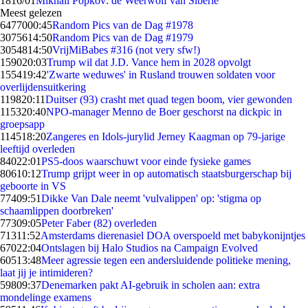
18
16/01
Mikhail Popkov: de Weerwolf van Siberië
Meest gelezen
64770
00:45
Random Pics van de Dag #1978
30756
14:50
Random Pics van de Dag #1979
30548
14:50
VrijMiBabes #316 (not very sfw!)
1590
20:03
Trump wil dat J.D. Vance hem in 2028 opvolgt
1554
19:42
'Zwarte weduwes' in Rusland trouwen soldaten voor
overlijdensuitkering
1198
20:11
Duitser (93) crasht met quad tegen boom, vier gewonden
1153
20:40
NPO-manager Menno de Boer geschorst na dickpic in
groepsapp
1145
18:20
Zangeres en Idols-jurylid Jerney Kaagman op 79-jarige
leeftijd overleden
840
22:01
PS5-doos waarschuwt voor einde fysieke games
806
10:12
Trump grijpt weer in op automatisch staatsburgerschap bij
geboorte in VS
774
09:51
Dikke Van Dale neemt 'vulvalippen' op: 'stigma op
schaamlippen doorbreken'
773
09:05
Peter Faber (82) overleden
713
11:52
Amsterdams dierenasiel DOA overspoeld met babykonijntjes
670
22:04
Ontslagen bij Halo Studios na Campaign Evolved
605
13:48
Meer agressie tegen een andersluidende politieke mening,
laat jij je intimideren?
598
09:37
Denemarken pakt AI-gebruik in scholen aan: extra
mondelinge examens