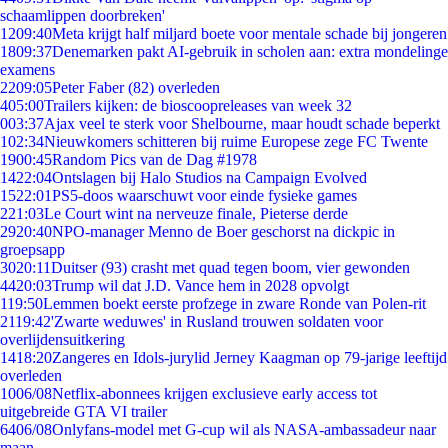
schaamlippen doorbreken'
12
09:40
Meta krijgt half miljard boete voor mentale schade bij jongeren
18
09:37
Denemarken pakt AI-gebruik in scholen aan: extra mondelinge
examens
22
09:05
Peter Faber (82) overleden
4
05:00
Trailers kijken: de bioscoopreleases van week 32
0
03:37
Ajax veel te sterk voor Shelbourne, maar houdt schade beperkt
1
02:34
Nieuwkomers schitteren bij ruime Europese zege FC Twente
19
00:45
Random Pics van de Dag #1978
14
22:04
Ontslagen bij Halo Studios na Campaign Evolved
15
22:01
PS5-doos waarschuwt voor einde fysieke games
2
21:03
Le Court wint na nerveuze finale, Pieterse derde
29
20:40
NPO-manager Menno de Boer geschorst na dickpic in
groepsapp
30
20:11
Duitser (93) crasht met quad tegen boom, vier gewonden
44
20:03
Trump wil dat J.D. Vance hem in 2028 opvolgt
1
19:50
Lemmen boekt eerste profzege in zware Ronde van Polen-rit
21
19:42
'Zwarte weduwes' in Rusland trouwen soldaten voor
overlijdensuitkering
14
18:20
Zangeres en Idols-jurylid Jerney Kaagman op 79-jarige leeftijd
overleden
10
06/08
Netflix-abonnees krijgen exclusieve early access tot
uitgebreide GTA VI trailer
64
06/08
Onlyfans-model met G-cup wil als NASA-ambassadeur naar
maan