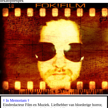
dekatophetspek
† In Memoriam
†
Eindredacteur Film en Muziek. Liefhebber van bloederige horror,