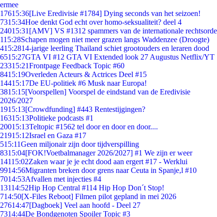
ermee
176
15:36
[Live Eredivisie #1784] Dying seconds van het seizoen!
73
15:34
Hoe denkt God echt over homo-seksualiteit? deel 4
240
15:31
[AMV] VS #1312 spammers van de internationale rechtsorde
1
15:28
Schapen mogen niet meer grazen langs Waddenzee (Droogte)
4
15:28
14-jarige leerling Thailand schiet grootouders en leraren dood
65
15:27
GTA VI #12 GTA VI Extended look 27 Augustus Netflix/YT
233
15:21
Frontpage Feedback Topic #60
84
15:19
Overleden Acteurs & Actrices Deel #15
144
15:17
De EU-politiek #6 Musk naar Europa!
38
15:15
[Voorspellen] Voorspel de eindstand van de Eredivisie
2026/2027
19
15:13
[Crowdfunding] #443 Rentestijgingen?
163
15:13
Politieke podcasts #1
200
15:13
Teltopic #1562 tel door en door en door....
219
15:12
Israel en Gaza #17
5
15:11
Geen miljonair zijn door tijdverspilling
83
15:04
[FOK!Voetbalmanager 2026/2027] #1 We zijn er weer
141
15:02
Zaken waar je je echt dood aan ergert #17 - Werklui
99
14:56
Migranten breken door grens naar Ceuta in Spanje,l #10
70
14:53
Afvallen met injecties #4
131
14:52
Hip Hop Central #114 Hip Hop Don´t Stop!
7
14:50
[X-Files Reboot] Filmen pilot gepland in mei 2026
276
14:47
[Dagboek] Veel aan hoofd - Deel 27
73
14:44
De Bondgenoten Spoiler Topic #3