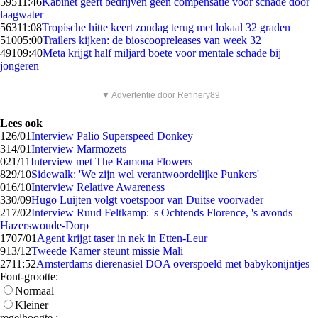
595
11:46
Kabinet geeft bedrijven geen compensatie voor schade door
laagwater
563
11:08
Tropische hitte keert zondag terug met lokaal 32 graden
510
05:00
Trailers kijken: de bioscoopreleases van week 32
491
09:40
Meta krijgt half miljard boete voor mentale schade bij
jongeren
▼ Advertentie door Refinery89
Lees ook
1
26/01
Interview Palio Superspeed Donkey
3
14/01
Interview Marmozets
0
21/11
Interview met The Ramona Flowers
8
29/10
Sidewalk: 'We zijn wel verantwoordelijke Punkers'
0
16/10
Interview Relative Awareness
3
30/09
Hugo Luijten volgt voetspoor van Duitse voorvader
2
17/02
Interview Ruud Feltkamp: 's Ochtends Florence, 's avonds
Hazerswoude-Dorp
17
07/01
Agent krijgt taser in nek in Etten-Leur
9
13/12
Tweede Kamer steunt missie Mali
27
11:52
Amsterdams dierenasiel DOA overspoeld met babykonijntjes
Font-grootte:
Normaal
Kleiner
regelhoogte :