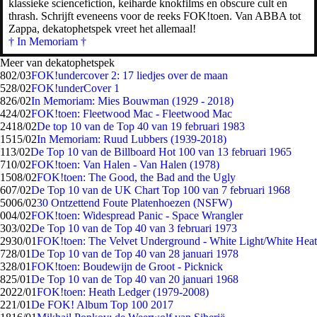
klassieke sciencefiction, keiharde knokfilms en obscure cult en
thrash. Schrijft eveneens voor de reeks FOK!toen. Van ABBA tot
Zappa, dekatophetspek vreet het allemaal!
† In Memoriam †
Meer van dekatophetspek
8
02/03
FOK!undercover 2: 17 liedjes over de maan
5
28/02
FOK!underCover 1
8
26/02
In Memoriam: Mies Bouwman (1929 - 2018)
4
24/02
FOK!toen: Fleetwood Mac - Fleetwood Mac
24
18/02
De top 10 van de Top 40 van 19 februari 1983
15
15/02
In Memoriam: Ruud Lubbers (1939-2018)
1
13/02
De Top 10 van de Billboard Hot 100 van 13 februari 1965
7
10/02
FOK!toen: Van Halen - Van Halen (1978)
15
08/02
FOK!toen: The Good, the Bad and the Ugly
6
07/02
De Top 10 van de UK Chart Top 100 van 7 februari 1968
50
06/02
30 Ontzettend Foute Platenhoezen (NSFW)
0
04/02
FOK!toen: Widespread Panic - Space Wrangler
3
03/02
De Top 10 van de Top 40 van 3 februari 1973
29
30/01
FOK!toen: The Velvet Underground - White Light/White Heat
7
28/01
De Top 10 van de Top 40 van 28 januari 1978
3
28/01
FOK!toen: Boudewijn de Groot - Picknick
8
25/01
De Top 10 van de Top 40 van 20 januari 1968
20
22/01
FOK!toen: Heath Ledger (1979-2008)
2
21/01
De FOK! Album Top 100 2017