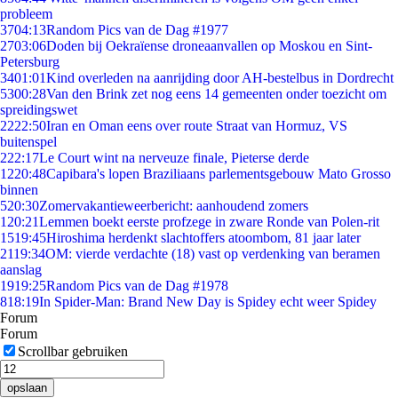
probleem
37
04:13
Random Pics van de Dag #1977
27
03:06
Doden bij Oekraïense droneaanvallen op Moskou en Sint-
Petersburg
34
01:01
Kind overleden na aanrijding door AH-bestelbus in Dordrecht
53
00:28
Van den Brink zet nog eens 14 gemeenten onder toezicht om
spreidingswet
22
22:50
Iran en Oman eens over route Straat van Hormuz, VS
buitenspel
2
22:17
Le Court wint na nerveuze finale, Pieterse derde
12
20:48
Capibara's lopen Braziliaans parlementsgebouw Mato Grosso
binnen
5
20:30
Zomervakantieweerbericht: aanhoudend zomers
1
20:21
Lemmen boekt eerste profzege in zware Ronde van Polen-rit
15
19:45
Hiroshima herdenkt slachtoffers atoombom, 81 jaar later
21
19:34
OM: vierde verdachte (18) vast op verdenking van beramen
aanslag
19
19:25
Random Pics van de Dag #1978
8
18:19
In Spider-Man: Brand New Day is Spidey echt weer Spidey
Forum
Forum
Scrollbar gebruiken
opslaan