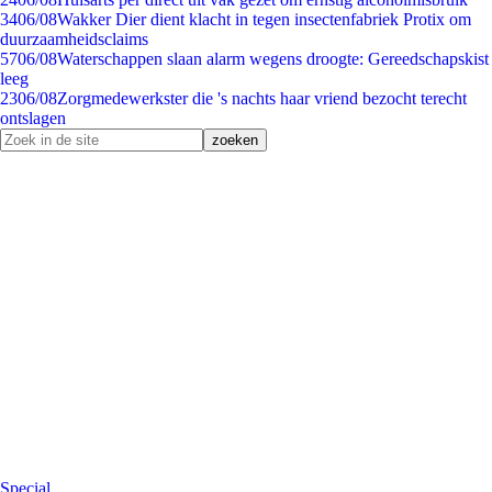
34
06/08
Wakker Dier dient klacht in tegen insectenfabriek Protix om
duurzaamheidsclaims
57
06/08
Waterschappen slaan alarm wegens droogte: Gereedschapskist
leeg
23
06/08
Zorgmedewerkster die 's nachts haar vriend bezocht terecht
ontslagen
Special