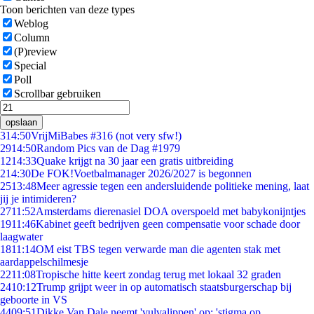
Toon berichten van deze types
Weblog
Column
(P)review
Special
Poll
Scrollbar gebruiken
opslaan
3
14:50
VrijMiBabes #316 (not very sfw!)
29
14:50
Random Pics van de Dag #1979
12
14:33
Quake krijgt na 30 jaar een gratis uitbreiding
2
14:30
De FOK!Voetbalmanager 2026/2027 is begonnen
25
13:48
Meer agressie tegen een andersluidende politieke mening, laat
jij je intimideren?
27
11:52
Amsterdams dierenasiel DOA overspoeld met babykonijntjes
19
11:46
Kabinet geeft bedrijven geen compensatie voor schade door
laagwater
18
11:14
OM eist TBS tegen verwarde man die agenten stak met
aardappelschilmesje
22
11:08
Tropische hitte keert zondag terug met lokaal 32 graden
24
10:12
Trump grijpt weer in op automatisch staatsburgerschap bij
geboorte in VS
44
09:51
Dikke Van Dale neemt 'vulvalippen' op: 'stigma op