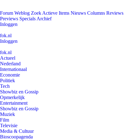
Forum
Weblog
Zoek
Actieve Items
Nieuws
Columns
Reviews
Previews
Specials
Archief
Inloggen
fok.nl
Inloggen
fok.nl
Actueel
Nederland
Internationaal
Economie
Politiek
Tech
Showbiz en Gossip
Opmerkelijk
Entertainment
Showbiz en Gossip
Muziek
Film
Televisie
Media & Cultuur
Bioscoopagenda