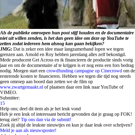
Als de publieke omroepen hun poot stijf houden en de documentaire
niet uit willen zenden, is het dan geen idee om deze op YouTube te
zetten zodat iedereen hem alsnog kan gaan bekijken?
JMG:
Dat is zeker een idee maar langzamerhand lopen we tegen
grenzen aan. Arnold en Roy hebben jarenlang alles zelf bekostigd.
Mede producent Get Across en ik financieren de productie sinds vorig
jaar en om de documentaire af te krijgen is er nog eens een fors bedrag
nodig. Morgen start een
crowdfunding campagne op Cinecrowd
om de
resterende kosten te financieren. Hebben we tegen die tijd nog steeds
geen omroep aan boord dan zetten we de film op
www.zwartgemaakt.nl
of plaatsen daar een link naar YouTube of
VIMEO.
Submitter:
15
Help ons; deel dit item als je het leuk vond
Heb je een leuk of interessant bericht gevonden dat je graag op FOK!
terug ziet?
Tip ons dan via de submit!
Zoek jij altijd de leukste nieuwtjes en kun je daar leuk over schrijven?
Meld je aan als nieuwsposter!