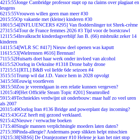
42
15:55
Jonge Cambridge professor stapt op na claims over plagiaat en
leugens
62
15:55
Vrouwen willen geen man meer #30
20
15:55
Op vakantie met (kleine) kinderen #30
180
15:54
[INFLUENCERS #295] Van flodderslinger tot Shrek-crème
273
15:54
Tour de France femmes 2026 #3 Tijd voor de borstcrawl
121
15:54
Invalkracht kinderdagverblijf Jan B. (66) misbruikt zeker 14
kinderen
141
15:54
[WLR SC #417] Nieuw deel openen was kaputt
116
15:53
[Wielrennen #616] Brennan!
71
15:52
Huisarts doet haar werk onder invloed van alcohol
61
15:52
Oorlog in Oekraïne #1318 Drone baby drone
172
15:51
[RTL] B&B vol liefde 6de seizoen #4
35
15:51
Trump wil dat J.D. Vance hem in 2028 opvolgt
34
15:50
Eeuwig voortleven
38
15:50
Zou je vreemdgaan in een relatie kunnen vergeven?
120
15:49
[Het Officiële Steam Topic #201] Steamrolled
59
15:49
Techniekles verdwijnt uit onderbouw: maar half zo veel uren
als 2007
203
15:49
Oorlog Iran #136 Bridge and powerplant day incoming?
42
15:43
GGZ heeft mij gezond verklaard.
92
15:42
Nieuwe / verwachte boeken
17
15:40
Single mannen verplichtsingle moeders laten daten?
27
15:39
Pinda-allergie? Andermans poep slikken helpt misschien
192
15:38
[SBS6] De Oranjezomer #10 Helene je kan het niet stop