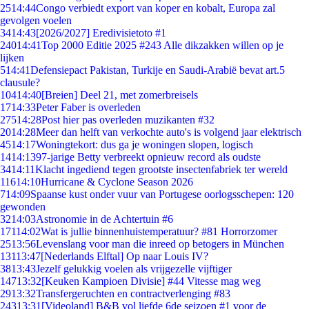
25
14:44
Congo verbiedt export van koper en kobalt, Europa zal
gevolgen voelen
34
14:43
[2026/2027] Eredivisietoto #1
240
14:41
Top 2000 Editie 2025 #243 Alle dikzakken willen op je
lijken
5
14:41
Defensiepact Pakistan, Turkije en Saudi-Arabië bevat art.5
clausule?
104
14:40
[Breien] Deel 21, met zomerbreisels
17
14:33
Peter Faber is overleden
275
14:28
Post hier pas overleden muzikanten #32
20
14:28
Meer dan helft van verkochte auto's is volgend jaar elektrisch
45
14:17
Woningtekort: dus ga je woningen slopen, logisch
14
14:13
97-jarige Betty verbreekt opnieuw record als oudste
34
14:11
Klacht ingediend tegen grootste insectenfabriek ter wereld
116
14:10
Hurricane & Cyclone Season 2026
7
14:09
Spaanse kust onder vuur van Portugese oorlogsschepen: 120
gewonden
32
14:03
Astronomie in de Achtertuin #6
171
14:02
Wat is jullie binnenhuistemperatuur? #81 Horrorzomer
25
13:56
Levenslang voor man die inreed op betogers in München
131
13:47
[Nederlands Elftal] Op naar Louis IV?
38
13:43
Jezelf gelukkig voelen als vrijgezelle vijftiger
147
13:32
[Keuken Kampioen Divisie] #44 Vitesse mag weg
29
13:32
Transfergeruchten en contractverlenging #83
243
13:31
[Videoland] B&B vol liefde 6de seizoen #1 voor de