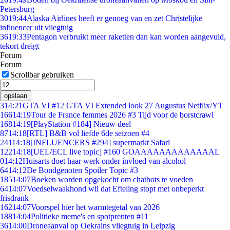
Petersburg
30
19:44
Alaska Airlines heeft er genoeg van en zet Christelijke
influencer uit vliegtuig
36
19:33
Pentagon verbruikt meer raketten dan kan worden aangevuld,
tekort dreigt
Forum
Forum
Scrollbar gebruiken
opslaan
3
14:21
GTA VI #12 GTA VI Extended look 27 Augustus Netflix/YT
166
14:19
Tour de France femmes 2026 #3 Tijd voor de borstcrawl
168
14:19
[PlayStation #184] Nieuw deel
87
14:18
[RTL] B&B vol liefde 6de seizoen #4
241
14:18
[INFLUENCERS #294] supermarkt Safari
122
14:18
[UEL/ECL live topic] #160 GOAAAAAAAAAAAAAL
0
14:12
Huisarts doet haar werk onder invloed van alcohol
64
14:12
De Bondgenoten Spoiler Topic #3
185
14:07
Boeken worden opgekocht om chatbots te voeden
64
14:07
Voedselwaakhond wil dat Efteling stopt met onbeperkt
frisdrank
162
14:07
Voorspel hier het warmtegetal van 2026
188
14:04
Politieke meme's en spotprenten #11
36
14:00
Droneaanval op Oekrains vliegtuig in Leipzig