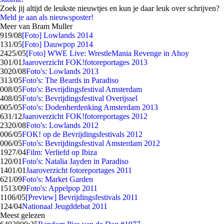
Zoek jij altijd de leukste nieuwtjes en kun je daar leuk over schrijven?
Meld je aan als nieuwsposter!
Meer van Bram Muller
9
19/08
[Foto] Lowlands 2014
1
31/05
[Foto] Dauwpop 2014
24
25/05
[Foto] WWE Live: WrestleMania Revenge in Ahoy
3
01/01
Jaaroverzicht FOK!fotoreportages 2013
30
20/08
Foto's: Lowlands 2013
3
13/05
Foto's: The Beards in Paradiso
0
08/05
Foto's: Bevrijdingsfestival Amsterdam
4
08/05
Foto's: Bevrijdingsfestival Overijssel
0
05/05
Foto's: Dodenherdenking Amsterdam 2013
6
31/12
Jaaroverzicht FOK!fotoreportages 2012
23
20/08
Foto's: Lowlands 2012
0
06/05
FOK! op de Bevrijdingsfestivals 2012
0
06/05
Foto's: Bevrijdingsfestival Amsterdam 2012
19
27/04
Film: Verliefd op Ibiza
1
20/01
Foto's: Natalia Jayden in Paradiso
14
01/01
Jaaroverzicht fotoreportages 2011
6
21/09
Foto's: Market Garden
15
13/09
Foto's: Appelpop 2011
11
06/05
[Preview] Bevrijdingsfestivals 2011
1
24/04
Nationaal Jeugddebat 2011
Meest gelezen