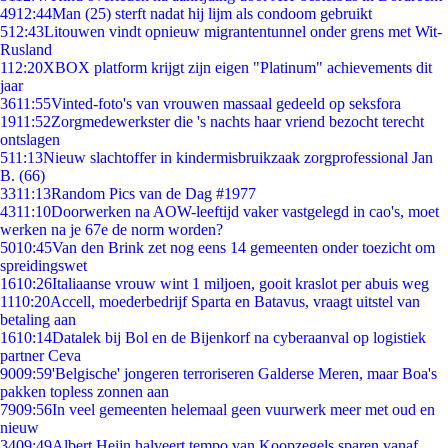
49
12:44
Man (25) sterft nadat hij lijm als condoom gebruikt
5
12:43
Litouwen vindt opnieuw migrantentunnel onder grens met Wit-
Rusland
1
12:20
XBOX platform krijgt zijn eigen "Platinum" achievements dit
jaar
36
11:55
Vinted-foto's van vrouwen massaal gedeeld op seksfora
19
11:52
Zorgmedewerkster die 's nachts haar vriend bezocht terecht
ontslagen
5
11:13
Nieuw slachtoffer in kindermisbruikzaak zorgprofessional Jan
B. (66)
33
11:13
Random Pics van de Dag #1977
43
11:10
Doorwerken na AOW-leeftijd vaker vastgelegd in cao's, moet
werken na je 67e de norm worden?
50
10:45
Van den Brink zet nog eens 14 gemeenten onder toezicht om
spreidingswet
16
10:26
Italiaanse vrouw wint 1 miljoen, gooit kraslot per abuis weg
11
10:20
Accell, moederbedrijf Sparta en Batavus, vraagt uitstel van
betaling aan
16
10:14
Datalek bij Bol en de Bijenkorf na cyberaanval op logistiek
partner Ceva
90
09:59
'Belgische' jongeren terroriseren Galderse Meren, maar Boa's
pakken topless zonnen aan
79
09:56
In veel gemeenten helemaal geen vuurwerk meer met oud en
nieuw
34
09:49
Albert Heijn halveert tempo van Koopzegels sparen vanaf