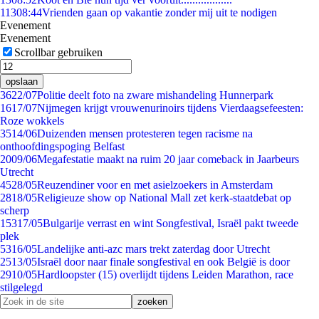
113
08:44
Vrienden gaan op vakantie zonder mij uit te nodigen
Evenement
Evenement
Scrollbar gebruiken
opslaan
36
22/07
Politie deelt foto na zware mishandeling Hunnerpark
16
17/07
Nijmegen krijgt vrouwenurinoirs tijdens Vierdaagsefeesten:
Roze wokkels
35
14/06
Duizenden mensen protesteren tegen racisme na
onthoofdingspoging Belfast
20
09/06
Megafestatie maakt na ruim 20 jaar comeback in Jaarbeurs
Utrecht
45
28/05
Reuzen­diner voor en met asielzoekers in Amsterdam
28
18/05
Religieuze show op National Mall zet kerk-staatdebat op
scherp
153
17/05
Bulgarije verrast en wint Songfestival, Israël pakt tweede
plek
53
16/05
Landelijke anti-azc mars trekt zaterdag door Utrecht
25
13/05
Israël door naar finale songfestival en ook België is door
29
10/05
Hardloopster (15) overlijdt tijdens Leiden Marathon, race
stilgelegd