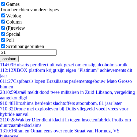
Games
Toon berichten van deze types
Weblog
Column
(P)review
Special
Poll
Scrollbar gebruiken
opslaan
1
14:09
Huisarts per direct uit vak gezet om ernstig alcoholmisbruik
1
12:12
XBOX platform krijgt zijn eigen "Platinum" achievements dit
jaar
6
11:27
Capibara's lopen Braziliaans parlementsgebouw Mato Grosso
binnen
28
10:59
Israël meldt dood twee militairen in Zuid-Libanon, vergelding
aangekondigd
9
10:48
Hiroshima herdenkt slachtoffers atoombom, 81 jaar later
7
10:32
Drone met explosieven bij Duits vliegveld voedt vrees voor
hybride aanval
21
10:28
Wakker Dier dient klacht in tegen insectenfabriek Protix om
duurzaamheidsclaims
13
10:16
Iran en Oman eens over route Straat van Hormuz, VS
buitenspel