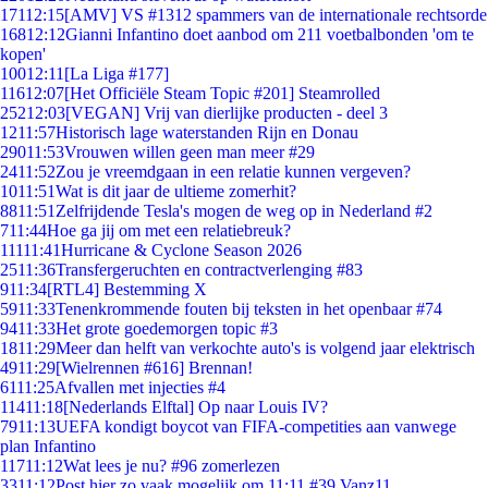
171
12:15
[AMV] VS #1312 spammers van de internationale rechtsorde
168
12:12
Gianni Infantino doet aanbod om 211 voetbalbonden 'om te
kopen'
100
12:11
[La Liga #177]
116
12:07
[Het Officiële Steam Topic #201] Steamrolled
252
12:03
[VEGAN] Vrij van dierlijke producten - deel 3
12
11:57
Historisch lage waterstanden Rijn en Donau
290
11:53
Vrouwen willen geen man meer #29
24
11:52
Zou je vreemdgaan in een relatie kunnen vergeven?
10
11:51
Wat is dit jaar de ultieme zomerhit?
88
11:51
Zelfrijdende Tesla's mogen de weg op in Nederland #2
7
11:44
Hoe ga jij om met een relatiebreuk?
111
11:41
Hurricane & Cyclone Season 2026
25
11:36
Transfergeruchten en contractverlenging #83
9
11:34
[RTL4] Bestemming X
59
11:33
Tenenkrommende fouten bij teksten in het openbaar #74
94
11:33
Het grote goedemorgen topic #3
18
11:29
Meer dan helft van verkochte auto's is volgend jaar elektrisch
49
11:29
[Wielrennen #616] Brennan!
61
11:25
Afvallen met injecties #4
114
11:18
[Nederlands Elftal] Op naar Louis IV?
79
11:13
UEFA kondigt boycot van FIFA-competities aan vanwege
plan Infantino
117
11:12
Wat lees je nu? #96 zomerlezen
33
11:12
Post hier zo vaak mogelijk om 11:11 #39 Vanz11