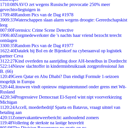
17
10:08
NAVO zet wegens Russische provocatie 250% meer
gevechtsvliegtuigen in
17
09:48
Random Pics van de Dag #1978
39
09:33
Waterschappen slaan alarm wegens droogte: Gereedschapskist
leeg
0
07:00
Forensics: Crime Scene Detective
19
06:40
Zorgmedewerkster die 's nachts haar vriend bezocht terecht
ontslagen
33
00:35
Random Pics van de Dag #1977
16
22:40
Datalek bij Bol en de Bijenkorf na cyberaanval op logistiek
partner Ceva
31
22:27
Kind overleden na aanrijding door AH-bestelbus in Dordrecht
5
22:14
Nieuw slachtoffer in kindermisbruikzaak zorgprofessional Jan
B. (66)
1
20:49
Geen Qatar en Abu Dhabi? Dan eindigt Formule 1-seizoen
mogelijk in Europa
5
20:44
Litouwen vindt opnieuw migrantentunnel onder grens met Wit-
Rusland
42
20:34
Progressieve Democraat El-Sayed wint nipt voorverkiezing
Michigan
11
20:24
Accell, moederbedrijf Sparta en Batavus, vraagt uitstel van
betaling aan
4
20:11
Zomervakantieweerbericht: aanhoudend zomers
1
19:48
Vollering de sterkste na lastige heuvelrit
8
05/08
The Division Resurgence nu gratis op pc