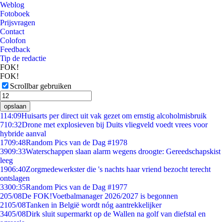
Weblog
Fotoboek
Prijsvragen
Contact
Colofon
Feedback
Tip de redactie
FOK!
FOK!
Scrollbar gebruiken
opslaan
1
14:09
Huisarts per direct uit vak gezet om ernstig alcoholmisbruik
7
10:32
Drone met explosieven bij Duits vliegveld voedt vrees voor
hybride aanval
17
09:48
Random Pics van de Dag #1978
39
09:33
Waterschappen slaan alarm wegens droogte: Gereedschapskist
leeg
19
06:40
Zorgmedewerkster die 's nachts haar vriend bezocht terecht
ontslagen
33
00:35
Random Pics van de Dag #1977
2
05/08
De FOK!Voetbalmanager 2026/2027 is begonnen
21
05/08
Tanken in België wordt nóg aantrekkelijker
34
05/08
Dirk sluit supermarkt op de Wallen na golf van diefstal en