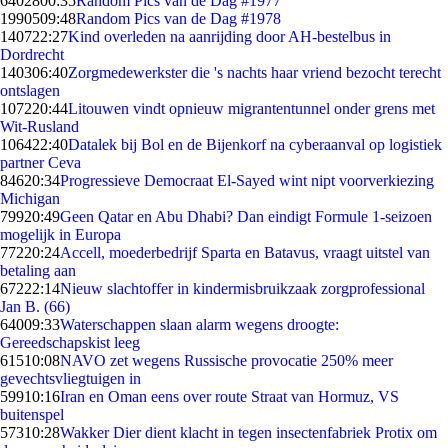
64028
00:35
Random Pics van de Dag #1977
19905
09:48
Random Pics van de Dag #1978
1407
22:27
Kind overleden na aanrijding door AH-bestelbus in
Dordrecht
1403
06:40
Zorgmedewerkster die 's nachts haar vriend bezocht terecht
ontslagen
1072
20:44
Litouwen vindt opnieuw migrantentunnel onder grens met
Wit-Rusland
1064
22:40
Datalek bij Bol en de Bijenkorf na cyberaanval op logistiek
partner Ceva
846
20:34
Progressieve Democraat El-Sayed wint nipt voorverkiezing
Michigan
799
20:49
Geen Qatar en Abu Dhabi? Dan eindigt Formule 1-seizoen
mogelijk in Europa
772
20:24
Accell, moederbedrijf Sparta en Batavus, vraagt uitstel van
betaling aan
672
22:14
Nieuw slachtoffer in kindermisbruikzaak zorgprofessional
Jan B. (66)
640
09:33
Waterschappen slaan alarm wegens droogte:
Gereedschapskist leeg
615
10:08
NAVO zet wegens Russische provocatie 250% meer
gevechtsvliegtuigen in
599
10:16
Iran en Oman eens over route Straat van Hormuz, VS
buitenspel
573
10:28
Wakker Dier dient klacht in tegen insectenfabriek Protix om