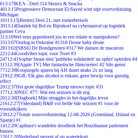
6
13:17
IKEA - Deel 114 Skruva & Snacka
40
13:15
Progressieve Democraat El-Sayed wint nipt voorverkiezing
Michigan
101
13:15
[Breien] Deel 21, met zomerbreisels
30
13:14
Datalek bij Bol en Bijenkorf na cyberaanval op logistiek
partner Ceva
3
13:10
Wel eens geprobeerd jou in een relatie te manipuleren?
33
13:07
Oorlog in Oekraïne #1318 Drone baby drone
28
13:02
[SBS6] De Bondgenoten #317 We dansen de macaroni
22
12:44
Goodvibes topic voor Troel #3
247
12:41
Sophie Straat mist 'publieke solidariteit' na ophef optreden #4
115
12:39
[Apple TV] Met fantastische films/series! #2 Silo genot
77
12:39
Koopzegels sparen bij AH duurt straks 2x zo lang
219
12:39
GR: Elk glas alcohol is riskant, geen bewijs voor gunstig
effect
20
12:37
Het grote dagelijkse Trump nieuws topic #31
177
12:30
NEC #77: Wat een seizoen is dit zeg
20
12:30
[Dagboek] Mijn struggles in het dagelijks leven
216
12:27
[Videoland] B&B vol liefde 6de seizoen #1 voor de
vooruitkijkers
239
12:27
Totale zonsverduistering 12-08-2026 (Groenland, IJsland en
Spanje) #1
14
12:20
Capibara's wandelen doodleuk het Braziliaanse parlement
binnen
220
12:20
Nederland stevent af op watertekort