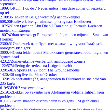
september
19
09:45
Ruim 1 op de 7 Nederlanders gaan deze zomer onverzekerd
op reis
21
08:36
Tanken in België wordt nóg aantrekkelijker
6
08:06
Kraftwerk brengt ruimteschip terug naar Eindhoven
1
07:52
Geen Qatar en Abu Dhabi? Dan eindigt Formule 1-seizoen
mogelijk in Europa
18
07:49
Iran overweegt Europese hulp bij ruimen mijnen in Straat van
Hormuz
23
00:51
Onderzoek naar flyers met waarschuwing voor 'Israëlische
oorlogsmisdadigers'
30
00:44
Ceuta-leider noemt Marokkaanse grensaanval door migranten
'gruweldaad'
4
23:27
Zomervakantieweerbericht: aanhoudend zomers
1
22:57
Vollering de sterkste na lastige heuvelrit
3
20:59
EA Sports FC 27 toont The Grounds-modus
14
20:46
Long live the 7th of October
13
20:12
Nederlander (23) aangehouden in Duitsland na snelheid van
235 km/u
6
19:53
FOK! was even down
25
19:52
Lekker op vakantie naar Afghanistan volgens Taliban geen
probleem
81
19:50
'Witte' mannen discrimineren is volgens OM geen enkel
probleem
26
19:49
Doden bij Oekraïense droneaanvallen op Moskou en Sint-