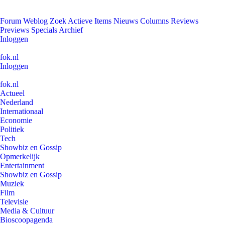
Forum
Weblog
Zoek
Actieve Items
Nieuws
Columns
Reviews
Previews
Specials
Archief
Inloggen
fok.nl
Inloggen
fok.nl
Actueel
Nederland
Internationaal
Economie
Politiek
Tech
Showbiz en Gossip
Opmerkelijk
Entertainment
Showbiz en Gossip
Muziek
Film
Televisie
Media & Cultuur
Bioscoopagenda