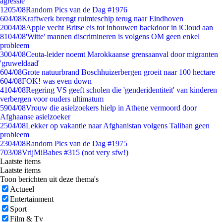
agressie
12
05/08
Random Pics van de Dag #1976
6
04/08
Kraftwerk brengt ruimteschip terug naar Eindhoven
20
04/08
Apple vecht Britse eis tot inbouwen backdoor in iCloud aan
81
04/08
'Witte' mannen discrimineren is volgens OM geen enkel
probleem
30
04/08
Ceuta-leider noemt Marokkaanse grensaanval door migranten
'gruweldaad'
6
04/08
Grote natuurbrand Boschhuizerbergen groeit naar 100 hectare
6
04/08
FOK! was even down
41
04/08
Regering VS geeft scholen die 'genderidentiteit' van kinderen
verbergen voor ouders ultimatum
59
04/08
Vrouw die asielzoekers hielp in Athene vermoord door
Afghaanse asielzoeker
25
04/08
Lekker op vakantie naar Afghanistan volgens Taliban geen
probleem
23
04/08
Random Pics van de Dag #1975
7
03/08
VrijMiBabes #315 (not very sfw!)
Laatste items
Laatste items
Toon berichten uit deze thema's
Actueel
Entertainment
Sport
Film & Tv