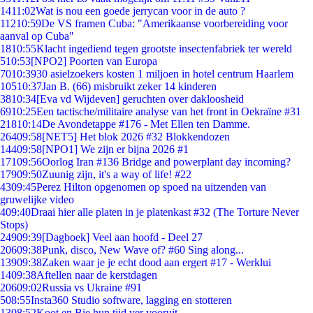
14
11:02
Wat is nou een goede jerrycan voor in de auto ?
112
10:59
De VS framen Cuba: "Amerikaanse voorbereiding voor
aanval op Cuba"
18
10:55
Klacht ingediend tegen grootste insectenfabriek ter wereld
5
10:53
[NPO2] Poorten van Europa
70
10:39
30 asielzoekers kosten 1 miljoen in hotel centrum Haarlem
105
10:37
Jan B. (66) misbruikt zeker 14 kinderen
38
10:34
[Eva vd Wijdeven] geruchten over dakloosheid
69
10:25
Een tactische/militaire analyse van het front in Oekraïne #31
218
10:14
De Avondetappe #176 - Met Ellen ten Damme.
264
09:58
[NET5] Het blok 2026 #32 Blokkendozen
144
09:58
[NPO1] We zijn er bijna 2026 #1
171
09:56
Oorlog Iran #136 Bridge and powerplant day incoming?
179
09:50
Zuunig zijn, it's a way of life! #22
43
09:45
Perez Hilton opgenomen op spoed na uitzenden van
gruwelijke video
4
09:40
Draai hier alle platen in je platenkast #32 (The Torture Never
Stops)
249
09:39
[Dagboek] Veel aan hoofd - Deel 27
206
09:38
Punk, disco, New Wave of? #60 Sing along...
139
09:38
Zaken waar je je echt dood aan ergert #17 - Werklui
14
09:38
Aftellen naar de kerstdagen
206
09:02
Russia vs Ukraine #91
5
08:55
Insta360 Studio software, lagging en stotteren
13
08:52
Koot en Bie hun tijd ver vooruit..................