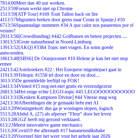
78
14:00
Meer dan 40 uur werken.
25
13:59
Forum werkt niet op Chrome
15
13:59
[ATP Tour] #169 Tosti Tallon back on fire
41
13:57
Migranten breken door grens naar Ceuta in Spanje,l #10
67
13:56
Spaanstalige nummers #34 A que calor nos pasaremos por el
verano?
293
13:56
[Crowdfunding] #442 Golfbanen en betere projecten.....
130
13:53
Grote natuurbrand in Noord-Limburg
139
13:52
[AKQ] #3384 Topic met vragen. En soms goede
antwoorden.
186
13:48
[SBS6] De Oranjezomer #10 Helene je kan het niet stop
ermee
242
13:42
Asielzoekers #22 : Het Europese migratiepact gaat in
119
13:39
Teltopic #1558 tel door en door en door....
30
13:35
De gemiddelde leeftijd op FOK!
244
13:34
Vinted #15 nog-net-niet gratis en verzendgezeur
268
13:34
Het enige echte LEGO-topic #45 LEGOOOOOOOOOOO
143
13:31
[Keuken Kampioen Divisie] #44 Vitesse mag weg
242
13:30
Afbeeldingen die je gemaakt hebt met AI
24
13:29
Woningtekort: dus ga je woningen slopen, logisch
55
13:28
Abdul A. (27) als afperser "Fleur" door het leven
35
13:28
GGZ heeft mij gezond verklaard.
6
13:23
Meest innovatieve game mechanics
51
13:20
Covid19 the aftermath #17 bananenmilkshake
42
13:20
Voorspel hier het weer voor het gehele jaar 2026