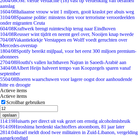
20
04/08
OM: vierde verdachte (18) vast op verdenking van beramen
aanslag
16
04/08
Italiaanse vrouw wint 1 miljoen, gooit kraslot per abuis weg
31
04/08
Spaanse politie: minstens tien voor terrorisme veroordeelden
onder migranten Ceuta
6
04/08
Kraftwerk brengt ruimteschip terug naar Eindhoven
1
04/08
Reusser wint tijdrit en neemt geel over, Nooijen knap tweede
7
04/08
Vakantiekiekje Verstappen en Wolff voedt geruchten over
Mercedes-overstap
18
04/08
Spotify bereikt mijlpaal, voor het eerst 300 miljoen premium-
abonnees
27
04/08
Houthi's vallen luchthaven Najran in Saoedi-Arabië aan
34
04/08
Albert Heijn halveert tempo van Koopzegels sparen vanaf
september
55
04/08
Boeren waarschuwen voor lagere oogst door aanhoudende
hitte en droogte
Actieve items
Actieve items
Scrollbar gebruiken
opslaan
1
14:19
Huisarts per direct uit vak gezet om ernstig alcoholmisbruik
9
14:09
Hiroshima herdenkt slachtoffers atoombom, 81 jaar later
28
14:04
Israël meldt dood twee militairen in Zuid-Libanon, vergelding
aangekondigd