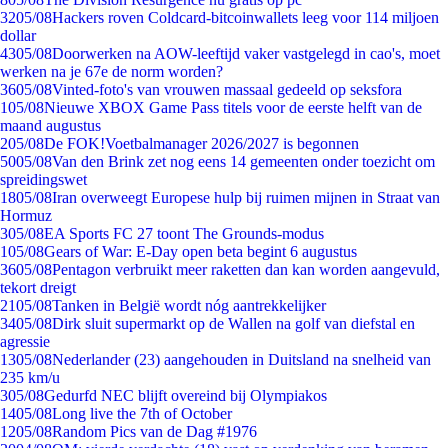
32
05/08
Hackers roven Coldcard-bitcoinwallets leeg voor 114 miljoen
dollar
43
05/08
Doorwerken na AOW-leeftijd vaker vastgelegd in cao's, moet
werken na je 67e de norm worden?
36
05/08
Vinted-foto's van vrouwen massaal gedeeld op seksfora
1
05/08
Nieuwe XBOX Game Pass titels voor de eerste helft van de
maand augustus
2
05/08
De FOK!Voetbalmanager 2026/2027 is begonnen
50
05/08
Van den Brink zet nog eens 14 gemeenten onder toezicht om
spreidingswet
18
05/08
Iran overweegt Europese hulp bij ruimen mijnen in Straat van
Hormuz
3
05/08
EA Sports FC 27 toont The Grounds-modus
1
05/08
Gears of War: E-Day open beta begint 6 augustus
36
05/08
Pentagon verbruikt meer raketten dan kan worden aangevuld,
tekort dreigt
21
05/08
Tanken in België wordt nóg aantrekkelijker
34
05/08
Dirk sluit supermarkt op de Wallen na golf van diefstal en
agressie
13
05/08
Nederlander (23) aangehouden in Duitsland na snelheid van
235 km/u
3
05/08
Gedurfd NEC blijft overeind bij Olympiakos
14
05/08
Long live the 7th of October
12
05/08
Random Pics van de Dag #1976