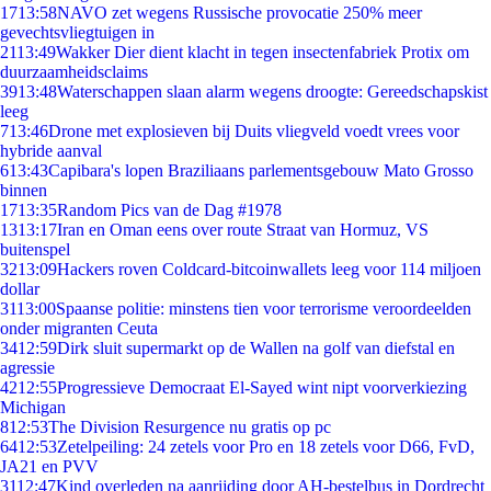
17
13:58
NAVO zet wegens Russische provocatie 250% meer
gevechtsvliegtuigen in
21
13:49
Wakker Dier dient klacht in tegen insectenfabriek Protix om
duurzaamheidsclaims
39
13:48
Waterschappen slaan alarm wegens droogte: Gereedschapskist
leeg
7
13:46
Drone met explosieven bij Duits vliegveld voedt vrees voor
hybride aanval
6
13:43
Capibara's lopen Braziliaans parlementsgebouw Mato Grosso
binnen
17
13:35
Random Pics van de Dag #1978
13
13:17
Iran en Oman eens over route Straat van Hormuz, VS
buitenspel
32
13:09
Hackers roven Coldcard-bitcoinwallets leeg voor 114 miljoen
dollar
31
13:00
Spaanse politie: minstens tien voor terrorisme veroordeelden
onder migranten Ceuta
34
12:59
Dirk sluit supermarkt op de Wallen na golf van diefstal en
agressie
42
12:55
Progressieve Democraat El-Sayed wint nipt voorverkiezing
Michigan
8
12:53
The Division Resurgence nu gratis op pc
64
12:53
Zetelpeiling: 24 zetels voor Pro en 18 zetels voor D66, FvD,
JA21 en PVV
31
12:47
Kind overleden na aanrijding door AH-bestelbus in Dordrecht