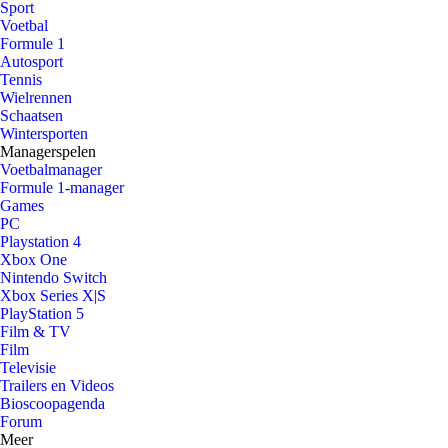
Sport
Voetbal
Formule 1
Autosport
Tennis
Wielrennen
Schaatsen
Wintersporten
Managerspelen
Voetbalmanager
Formule 1-manager
Games
PC
Playstation 4
Xbox One
Nintendo Switch
Xbox Series X|S
PlayStation 5
Film & TV
Film
Televisie
Trailers en Videos
Bioscoopagenda
Forum
Meer