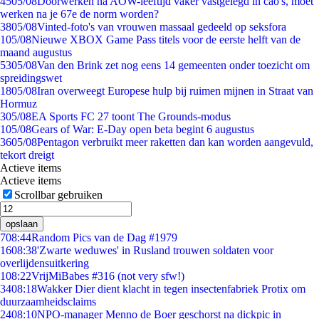
45
05/08
Doorwerken na AOW-leeftijd vaker vastgelegd in cao's, moet
werken na je 67e de norm worden?
38
05/08
Vinted-foto's van vrouwen massaal gedeeld op seksfora
1
05/08
Nieuwe XBOX Game Pass titels voor de eerste helft van de
maand augustus
53
05/08
Van den Brink zet nog eens 14 gemeenten onder toezicht om
spreidingswet
18
05/08
Iran overweegt Europese hulp bij ruimen mijnen in Straat van
Hormuz
3
05/08
EA Sports FC 27 toont The Grounds-modus
1
05/08
Gears of War: E-Day open beta begint 6 augustus
36
05/08
Pentagon verbruikt meer raketten dan kan worden aangevuld,
tekort dreigt
Actieve items
Actieve items
Scrollbar gebruiken
opslaan
7
08:44
Random Pics van de Dag #1979
16
08:38
'Zwarte weduwes' in Rusland trouwen soldaten voor
overlijdensuitkering
1
08:22
VrijMiBabes #316 (not very sfw!)
34
08:18
Wakker Dier dient klacht in tegen insectenfabriek Protix om
duurzaamheidsclaims
24
08:10
NPO-manager Menno de Boer geschorst na dickpic in