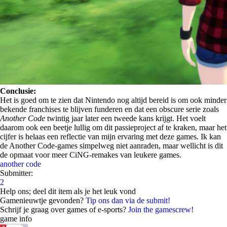
Conclusie:
Het is goed om te zien dat Nintendo nog altijd bereid is om ook minder
bekende franchises te blijven funderen en dat een obscure serie zoals
Another Code
twintig jaar later een tweede kans krijgt. Het voelt
daarom ook een beetje lullig om dit passieproject af te kraken, maar het
cijfer is helaas een reflectie van mijn ervaring met deze games. Ik kan
de Another Code-games simpelweg niet aanraden, maar wellicht is dit
de opmaat voor meer CiNG-remakes van leukere games.
another code
Submitter:
2
Help ons; deel dit item als je het leuk vond
Gamenieuwtje gevonden?
Tip ons dan via de submit!
Schrijf je graag over games of e-sports?
Join the gamescrew!
game info