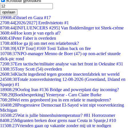
Scrollbar gebruiken
opslaan
199
08:45
Israel en Gaza #17
27
08:44
[2026/2027] Eredivisietoto #1
87
08:44
[INFLUENCERS #295] Van flodderslinger tot Shrek-crème
36
08:44
Hoe kom je van egels af?
6
08:43
Peter Faber is overleden
17
08:40
Hoe ga jij om met een relatiebreuk?
17
08:39
[ATP Tour] #169 Tosti Tallon back on fire
107
08:37
NPO-manager Menno de Boer (47) op non-actief stuurde
dick-pic rond
72
08:37
Een tactische/militaire analyse van het front in Oekraïne #31
13
08:35
Tony Scott (54) overleden
26
08:34
Klacht ingediend tegen grootste insectenfabriek ter wereld
245
08:30
Totale zonsverduistering 12-08-2026 (Groenland, IJsland en
Spanje) #1
189
08:29
Oorlog Iran #136 Bridge and powerplant day incoming?
7
08:29
[Boekbespreking] Yesteryear - Caro Claire Burke
7
08:28
Wel eens geprobeerd jou in een relatie te manipuleren?
104
08:28
Progressieve Democraat El-Sayed wint nipt voorverkiezing
Michigan
165
08:25
Wat is jullie binnenhuistemperatuur? #81 Horrorzomer
84
08:25
Migranten breken door grens naar Ceuta in Spanje,l #10
115
08:23
Vrienden gaan op vakantie zonder mij uit te nodigen