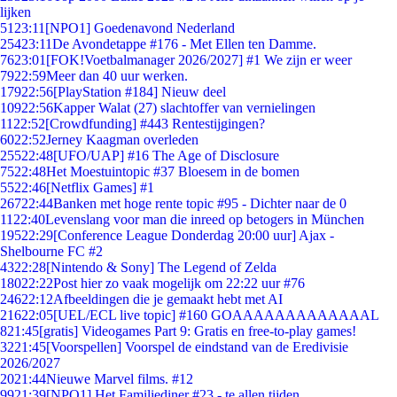
lijken
51
23:11
[NPO1] Goedenavond Nederland
254
23:11
De Avondetappe #176 - Met Ellen ten Damme.
76
23:01
[FOK!Voetbalmanager 2026/2027] #1 We zijn er weer
79
22:59
Meer dan 40 uur werken.
179
22:56
[PlayStation #184] Nieuw deel
109
22:56
Kapper Walat (27) slachtoffer van vernielingen
11
22:52
[Crowdfunding] #443 Rentestijgingen?
60
22:52
Jerney Kaagman overleden
255
22:48
[UFO/UAP] #16 The Age of Disclosure
75
22:48
Het Moestuintopic #37 Bloesem in de bomen
55
22:46
[Netflix Games] #1
267
22:44
Banken met hoge rente topic #95 - Dichter naar de 0
11
22:40
Levenslang voor man die inreed op betogers in München
195
22:29
[Conference League Donderdag 20:00 uur] Ajax -
Shelbourne FC #2
43
22:28
[Nintendo & Sony] The Legend of Zelda
180
22:22
Post hier zo vaak mogelijk om 22:22 uur #76
246
22:12
Afbeeldingen die je gemaakt hebt met AI
216
22:05
[UEL/ECL live topic] #160 GOAAAAAAAAAAAAAL
8
21:45
[gratis] Videogames Part 9: Gratis en free-to-play games!
32
21:45
[Voorspellen] Voorspel de eindstand van de Eredivisie
2026/2027
20
21:44
Nieuwe Marvel films. #12
99
21:39
[NPO1] Het Familiediner #23 - te allen tijden