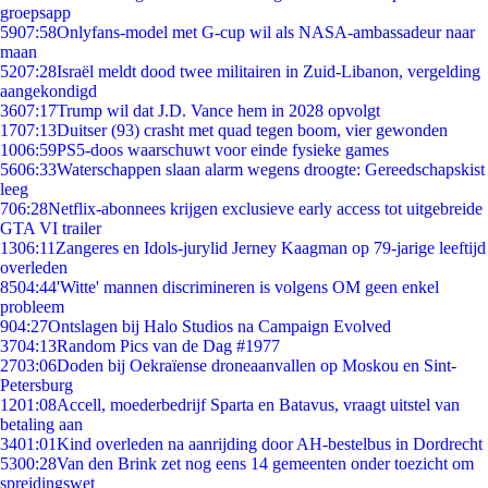
groepsapp
59
07:58
Onlyfans-model met G-cup wil als NASA-ambassadeur naar
maan
52
07:28
Israël meldt dood twee militairen in Zuid-Libanon, vergelding
aangekondigd
36
07:17
Trump wil dat J.D. Vance hem in 2028 opvolgt
17
07:13
Duitser (93) crasht met quad tegen boom, vier gewonden
10
06:59
PS5-doos waarschuwt voor einde fysieke games
56
06:33
Waterschappen slaan alarm wegens droogte: Gereedschapskist
leeg
7
06:28
Netflix-abonnees krijgen exclusieve early access tot uitgebreide
GTA VI trailer
13
06:11
Zangeres en Idols-jurylid Jerney Kaagman op 79-jarige leeftijd
overleden
85
04:44
'Witte' mannen discrimineren is volgens OM geen enkel
probleem
9
04:27
Ontslagen bij Halo Studios na Campaign Evolved
37
04:13
Random Pics van de Dag #1977
27
03:06
Doden bij Oekraïense droneaanvallen op Moskou en Sint-
Petersburg
12
01:08
Accell, moederbedrijf Sparta en Batavus, vraagt uitstel van
betaling aan
34
01:01
Kind overleden na aanrijding door AH-bestelbus in Dordrecht
53
00:28
Van den Brink zet nog eens 14 gemeenten onder toezicht om
spreidingswet