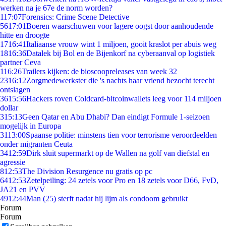
werken na je 67e de norm worden?
1
17:07
Forensics: Crime Scene Detective
56
17:01
Boeren waarschuwen voor lagere oogst door aanhoudende
hitte en droogte
17
16:41
Italiaanse vrouw wint 1 miljoen, gooit kraslot per abuis weg
18
16:36
Datalek bij Bol en de Bijenkorf na cyberaanval op logistiek
partner Ceva
1
16:26
Trailers kijken: de bioscoopreleases van week 32
23
16:12
Zorgmedewerkster die 's nachts haar vriend bezocht terecht
ontslagen
36
15:56
Hackers roven Coldcard-bitcoinwallets leeg voor 114 miljoen
dollar
3
15:13
Geen Qatar en Abu Dhabi? Dan eindigt Formule 1-seizoen
mogelijk in Europa
31
13:00
Spaanse politie: minstens tien voor terrorisme veroordeelden
onder migranten Ceuta
34
12:59
Dirk sluit supermarkt op de Wallen na golf van diefstal en
agressie
8
12:53
The Division Resurgence nu gratis op pc
64
12:53
Zetelpeiling: 24 zetels voor Pro en 18 zetels voor D66, FvD,
JA21 en PVV
49
12:44
Man (25) sterft nadat hij lijm als condoom gebruikt
Forum
Forum