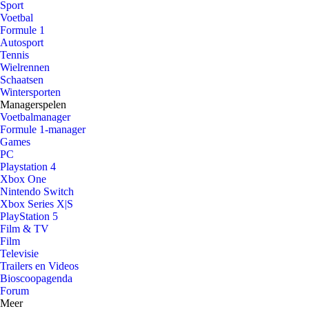
Sport
Voetbal
Formule 1
Autosport
Tennis
Wielrennen
Schaatsen
Wintersporten
Managerspelen
Voetbalmanager
Formule 1-manager
Games
PC
Playstation 4
Xbox One
Nintendo Switch
Xbox Series X|S
PlayStation 5
Film & TV
Film
Televisie
Trailers en Videos
Bioscoopagenda
Forum
Meer