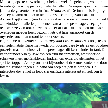
Mijn aangepaste verwachtingen hebben wellicht geholpen, want de
tweede game is mij gelukkig beter bevallen. De sequel speelt zich twee
jaar na de gebeurtenissen in
Two Memories
af. De inmiddels 16-jarige
Ashley belandt dit keer in het pittoreske camping van Lake Juliet.
Ashley krijgt alleen geen kans om vakantie te vieren, want al snel raakt
ze betrokken in allerlei problemen van andere personages. Tegelijk
realiseert ze zich ook dat ze als peuter al Lake Juliet samen met haar
overleden moeder heeft bezocht, iets dat haar aanspoort om de
mysterie rond haar moord te onderzoeken.
Begrijp me niet verkeerd,
A Journey into Lost Memories
is nog steeds
een hele matige game met wederom voorspelbare twists en eenvoudige
puzzels, maar tenminste zijn de personages dit keer minder irritant. Dit
keer ontmoet Ashley sowieso een stuk meer mensen, waardoor de
schrijvers meer mogelijkheden hadden om extra plotelementen in het
spel te stoppen. Ashley ontmoet bijvoorbeeld drie muzikanten die door
interne strubbelingen hun band om zeep dreigen te brengen. De
interacties die je met ze hebt zijn enigszins interessant en leuk om te
lezen.