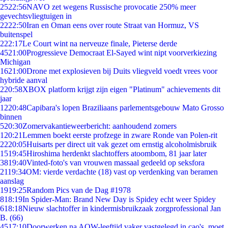
25
22:56
NAVO zet wegens Russische provocatie 250% meer
gevechtsvliegtuigen in
22
22:50
Iran en Oman eens over route Straat van Hormuz, VS
buitenspel
2
22:17
Le Court wint na nerveuze finale, Pieterse derde
45
21:00
Progressieve Democraat El-Sayed wint nipt voorverkiezing
Michigan
16
21:00
Drone met explosieven bij Duits vliegveld voedt vrees voor
hybride aanval
2
20:58
XBOX platform krijgt zijn eigen "Platinum" achievements dit
jaar
12
20:48
Capibara's lopen Braziliaans parlementsgebouw Mato Grosso
binnen
5
20:30
Zomervakantieweerbericht: aanhoudend zomers
1
20:21
Lemmen boekt eerste profzege in zware Ronde van Polen-rit
22
20:05
Huisarts per direct uit vak gezet om ernstig alcoholmisbruik
15
19:45
Hiroshima herdenkt slachtoffers atoombom, 81 jaar later
38
19:40
Vinted-foto's van vrouwen massaal gedeeld op seksfora
21
19:34
OM: vierde verdachte (18) vast op verdenking van beramen
aanslag
19
19:25
Random Pics van de Dag #1978
8
18:19
In Spider-Man: Brand New Day is Spidey echt weer Spidey
6
18:18
Nieuw slachtoffer in kindermisbruikzaak zorgprofessional Jan
B. (66)
45
17:10
Doorwerken na AOW-leeftijd vaker vastgelegd in cao's, moet