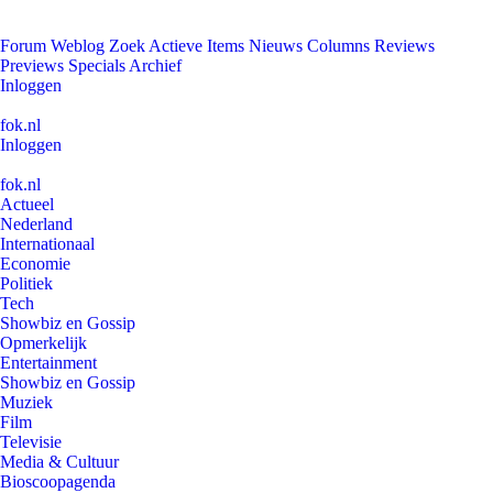
Forum
Weblog
Zoek
Actieve Items
Nieuws
Columns
Reviews
Previews
Specials
Archief
Inloggen
fok.nl
Inloggen
fok.nl
Actueel
Nederland
Internationaal
Economie
Politiek
Tech
Showbiz en Gossip
Opmerkelijk
Entertainment
Showbiz en Gossip
Muziek
Film
Televisie
Media & Cultuur
Bioscoopagenda