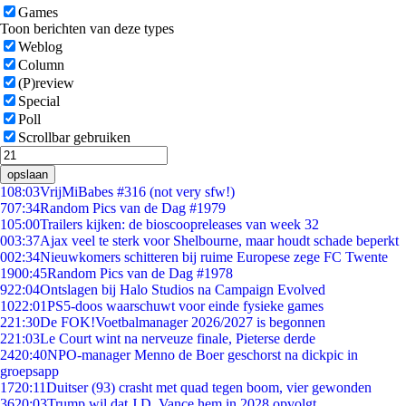
Games
Toon berichten van deze types
Weblog
Column
(P)review
Special
Poll
Scrollbar gebruiken
opslaan
1
08:03
VrijMiBabes #316 (not very sfw!)
7
07:34
Random Pics van de Dag #1979
1
05:00
Trailers kijken: de bioscoopreleases van week 32
0
03:37
Ajax veel te sterk voor Shelbourne, maar houdt schade beperkt
0
02:34
Nieuwkomers schitteren bij ruime Europese zege FC Twente
19
00:45
Random Pics van de Dag #1978
9
22:04
Ontslagen bij Halo Studios na Campaign Evolved
10
22:01
PS5-doos waarschuwt voor einde fysieke games
2
21:30
De FOK!Voetbalmanager 2026/2027 is begonnen
2
21:03
Le Court wint na nerveuze finale, Pieterse derde
24
20:40
NPO-manager Menno de Boer geschorst na dickpic in
groepsapp
17
20:11
Duitser (93) crasht met quad tegen boom, vier gewonden
36
20:03
Trump wil dat J.D. Vance hem in 2028 opvolgt