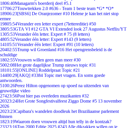
18
06:40
Managarm's boerderij deel #5.1
177
06:27
Touwtrekken 2.0 #636 - Team 1 beste team *G* *O*
189
06:23
[SBS6] De Oranjezomer #10 Helene je kan het niet stop
ermee
198
05:54
Verander een letter expert (7lettereditie) #50
38
05:53
GTA VI #12 GTA VI Extended look 27 Augustus Netflix/YT
13
05:53
Verander één letter. Expert # 75 (8 letters)
48
05:52
Verander één letter: Expert #143 (9 letters)
141
05:51
Verander één letter: Expert #91 (10 letters)
204
02:55
Trump wil Groenland #16 Het opengrensbeleid is de
schuldige
18
02:55
Vrouwen willen geen man meer #30
50
02:08
Het grote dagelijkse Trump nieuws topic #31
181
01:55
[ONLINE] Roddelpraat Topic #21
144
00:29
[AKQ] #3384 Topic met vragen. En soms goede
antwoorden.
51
00:26
Perez Hilton opgenomen op spoed na uitzenden van
gruwelijke video
274
23:56
Post hier pas overleden muzikanten #32
203
23:24
Het Grote Songfestivalfeest Ziggo Dome #5 13 november
2026
20
23:23
Capibara's wandelen doodleuk het Braziliaanse parlement
binnen
18
23:19
Waarom doen vrouwen altijd hun telly in de kontzak?
233
23:16
Top 2000 Editie 2025 #243 Alle dikzakken willen op je