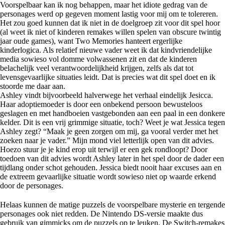
Voorspelbaar kan ik nog behappen, maar het idiote gedrag van de
personages werd op gegeven moment lastig voor mij om te tolereren.
Het zou goed kunnen dat ik niet in de doelgroep zit voor dit spel hoor
(al weet ik niet of kinderen remakes willen spelen van obscure twintig
jaar oude games), want Two Memories hanteert ergerlijke
kinderlogica. Als relatief nieuwe vader weet ik dat kindvriendelijke
media sowieso vol domme volwassenen zit en dat de kinderen
belachelijk veel verantwoordelijkheid krijgen, zelfs als dat tot
levensgevaarlijke situaties leidt. Dat is precies wat dit spel doet en ik
stoorde me daar aan.
Ashley vindt bijvoorbeeld halverwege het verhaal eindelijk Jesicca.
Haar adoptiemoeder is door een onbekend persoon bewusteloos
geslagen en met handboeien vastgebonden aan een paal in een donkere
kelder. Dit is een vrij grimmige situatie, toch? Weet je wat Jessica tegen
Ashley zegt? “Maak je geen zorgen om mij, ga vooral verder met het
zoeken naar je vader.” Mijn mond viel letterlijk open van dit advies.
Hoezo stuur je je kind erop uit terwijl er een gek rondloopt? Door
toedoen van dit advies wordt Ashley later in het spel door de dader een
tijdlang onder schot gehouden. Jessica biedt nooit haar excuses aan en
de extreem gevaarlijke situatie wordt sowieso niet op waarde erkend
door de personages.
Helaas kunnen de matige puzzels de voorspelbare mysterie en tergende
personages ook niet redden. De Nintendo DS-versie maakte dus
gebruik van gimmicks om de puzzels op te leuken. De Switch-remakes