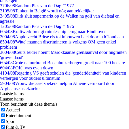
ontslagen
37
06/08
Random Pics van de Dag #1977
21
05/08
Tanken in België wordt nóg aantrekkelijker
34
05/08
Dirk sluit supermarkt op de Wallen na golf van diefstal en
agressie
12
05/08
Random Pics van de Dag #1976
6
04/08
Kraftwerk brengt ruimteschip terug naar Eindhoven
20
04/08
Apple vecht Britse eis tot inbouwen backdoor in iCloud aan
85
04/08
'Witte' mannen discrimineren is volgens OM geen enkel
probleem
30
04/08
Ceuta-leider noemt Marokkaanse grensaanval door migranten
'gruweldaad'
6
04/08
Grote natuurbrand Boschhuizerbergen groeit naar 100 hectare
6
04/08
FOK! was even down
41
04/08
Regering VS geeft scholen die 'genderidentiteit' van kinderen
verbergen voor ouders ultimatum
59
04/08
Vrouw die asielzoekers hielp in Athene vermoord door
Afghaanse asielzoeker
Laatste items
Laatste items
Toon berichten uit deze thema's
Actueel
Entertainment
Sport
Film & Tv