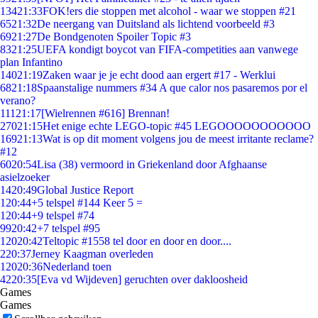
134
21:33
FOK!ers die stoppen met alcohol - waar we stoppen #21
65
21:32
De neergang van Duitsland als lichtend voorbeeld #3
69
21:27
De Bondgenoten Spoiler Topic #3
83
21:25
UEFA kondigt boycot van FIFA-competities aan vanwege
plan Infantino
140
21:19
Zaken waar je je echt dood aan ergert #17 - Werklui
68
21:18
Spaanstalige nummers #34 A que calor nos pasaremos por el
verano?
111
21:17
[Wielrennen #616] Brennan!
270
21:15
Het enige echte LEGO-topic #45 LEGOOOOOOOOOOO
169
21:13
Wat is op dit moment volgens jou de meest irritante reclame?
#12
60
20:54
Lisa (38) vermoord in Griekenland door Afghaanse
asielzoeker
14
20:49
Global Justice Report
1
20:44
+5 telspel #144 Keer 5 =
1
20:44
+9 telspel #74
99
20:42
+7 telspel #95
120
20:42
Teltopic #1558 tel door en door en door....
2
20:37
Jerney Kaagman overleden
120
20:36
Nederland toen
42
20:35
[Eva vd Wijdeven] geruchten over dakloosheid
Games
Games