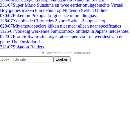
3
31/07
Super Mario Sunshine en twee eerder onuitgebrachte Virtual
Boy games maken hun debuut op Nintendo Switch Online
0
30/07
Pokémon Pokopia krijgt eerste uitbreidingpass
1
28/07
Xenoblade Chronicles 2 voor Switch 2 oogt scherp
6
28/07
Miyamoto: spelers kijken niet meer alleen naar specificaties
11
25/07
Volledig werkende Famicombox ontdekt in Japans liefdeshotel
0
22/07
FromSoftware stelt registraties open voor netwerktest van de
game The Duskbloods
3
21/07
Splatoon Raiders
▼ Advertentie door Refinery89