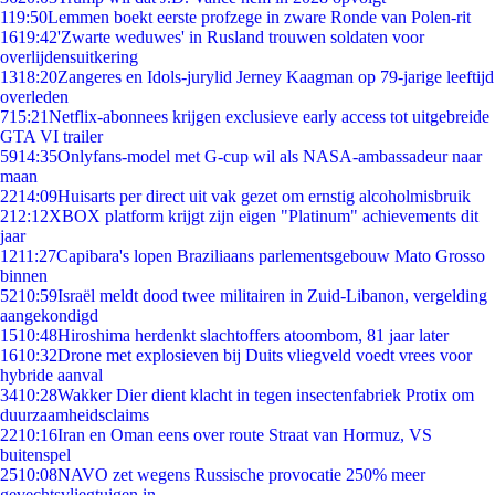
1
19:50
Lemmen boekt eerste profzege in zware Ronde van Polen-rit
16
19:42
'Zwarte weduwes' in Rusland trouwen soldaten voor
overlijdensuitkering
13
18:20
Zangeres en Idols-jurylid Jerney Kaagman op 79-jarige leeftijd
overleden
7
15:21
Netflix-abonnees krijgen exclusieve early access tot uitgebreide
GTA VI trailer
59
14:35
Onlyfans-model met G-cup wil als NASA-ambassadeur naar
maan
22
14:09
Huisarts per direct uit vak gezet om ernstig alcoholmisbruik
2
12:12
XBOX platform krijgt zijn eigen "Platinum" achievements dit
jaar
12
11:27
Capibara's lopen Braziliaans parlementsgebouw Mato Grosso
binnen
52
10:59
Israël meldt dood twee militairen in Zuid-Libanon, vergelding
aangekondigd
15
10:48
Hiroshima herdenkt slachtoffers atoombom, 81 jaar later
16
10:32
Drone met explosieven bij Duits vliegveld voedt vrees voor
hybride aanval
34
10:28
Wakker Dier dient klacht in tegen insectenfabriek Protix om
duurzaamheidsclaims
22
10:16
Iran en Oman eens over route Straat van Hormuz, VS
buitenspel
25
10:08
NAVO zet wegens Russische provocatie 250% meer
gevechtsvliegtuigen in