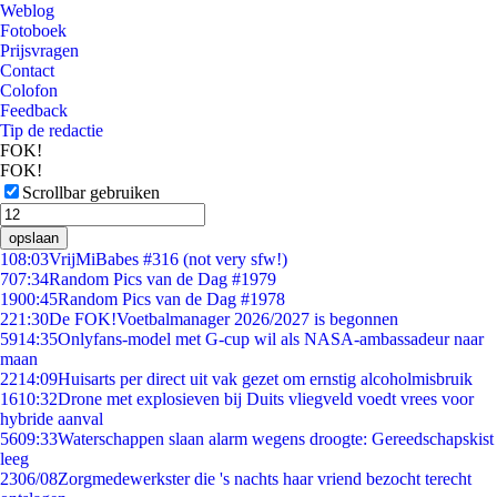
Weblog
Fotoboek
Prijsvragen
Contact
Colofon
Feedback
Tip de redactie
FOK!
FOK!
Scrollbar gebruiken
opslaan
1
08:03
VrijMiBabes #316 (not very sfw!)
7
07:34
Random Pics van de Dag #1979
19
00:45
Random Pics van de Dag #1978
2
21:30
De FOK!Voetbalmanager 2026/2027 is begonnen
59
14:35
Onlyfans-model met G-cup wil als NASA-ambassadeur naar
maan
22
14:09
Huisarts per direct uit vak gezet om ernstig alcoholmisbruik
16
10:32
Drone met explosieven bij Duits vliegveld voedt vrees voor
hybride aanval
56
09:33
Waterschappen slaan alarm wegens droogte: Gereedschapskist
leeg
23
06/08
Zorgmedewerkster die 's nachts haar vriend bezocht terecht