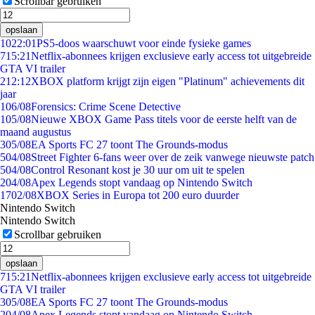
Scrollbar gebruiken
opslaan
10
22:01
PS5-doos waarschuwt voor einde fysieke games
7
15:21
Netflix-abonnees krijgen exclusieve early access tot uitgebreide
GTA VI trailer
2
12:12
XBOX platform krijgt zijn eigen "Platinum" achievements dit
jaar
1
06/08
Forensics: Crime Scene Detective
1
05/08
Nieuwe XBOX Game Pass titels voor de eerste helft van de
maand augustus
3
05/08
EA Sports FC 27 toont The Grounds-modus
5
04/08
Street Fighter 6-fans weer over de zeik vanwege nieuwste patch
5
04/08
Control Resonant kost je 30 uur om uit te spelen
2
04/08
Apex Legends stopt vandaag op Nintendo Switch
17
02/08
XBOX Series in Europa tot 200 euro duurder
Nintendo Switch
Nintendo Switch
Scrollbar gebruiken
opslaan
7
15:21
Netflix-abonnees krijgen exclusieve early access tot uitgebreide
GTA VI trailer
3
05/08
EA Sports FC 27 toont The Grounds-modus
2
04/08
Apex Legends stopt vandaag op Nintendo Switch