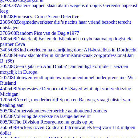
56
09:33
Waterschappen slaan alarm wegens droogte: Gereedschapskist
leeg
1
06/08
Forensics: Crime Scene Detective
23
06/08
Zorgmedewerkster die 's nachts haar vriend bezocht terecht
ontslagen
37
06/08
Random Pics van de Dag #1977
18
05/08
Datalek bij Bol en de Bijenkorf na cyberaanval op logistiek
partner Ceva
34
05/08
Kind overleden na aanrijding door AH-bestelbus in Dordrecht
6
05/08
Nieuw slachtoffer in kindermisbruikzaak zorgprofessional Jan
B. (66)
3
05/08
Geen Qatar en Abu Dhabi? Dan eindigt Formule 1-seizoen
mogelijk in Europa
5
05/08
Litouwen vindt opnieuw migrantentunnel onder grens met Wit-
Rusland
45
05/08
Progressieve Democraat El-Sayed wint nipt voorverkiezing
Michigan
12
05/08
Accell, moederbedrijf Sparta en Batavus, vraagt uitstel van
betaling aan
5
05/08
Zomervakantieweerbericht: aanhoudend zomers
1
05/08
Vollering de sterkste na lastige heuvelrit
8
05/08
The Division Resurgence nu gratis op pc
36
05/08
Hackers roven Coldcard-bitcoinwallets leeg voor 114 miljoen
dollar