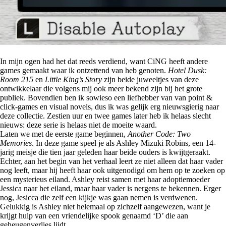
In mijn ogen had het dat reeds verdiend, want CiNG heeft andere
games gemaakt waar ik ontzettend van heb genoten.
Hotel Dusk:
Room 215
en
Little King’s Story
zijn beide juweeltjes van deze
ontwikkelaar die volgens mij ook meer bekend zijn bij het grote
publiek. Bovendien ben ik sowieso een liefhebber van van point &
click-games en visual novels, dus ik was gelijk erg nieuwsgierig naar
deze collectie. Zestien uur en twee games later heb ik helaas slecht
nieuws: deze serie is helaas niet de moeite waard.
Laten we met de eerste game beginnen,
Another Code: Two
Memories
. In deze game speel je als Ashley Mizuki Robins, een 14-
jarig meisje die tien jaar geleden haar beide ouders is kwijtgeraakt.
Echter, aan het begin van het verhaal leert ze niet alleen dat haar vader
nog leeft, maar hij heeft haar ook uitgenodigd om hem op te zoeken op
een mysterieus eiland. Ashley reist samen met haar adoptiemoeder
Jessica naar het eiland, maar haar vader is nergens te bekennen. Erger
nog, Jesicca die zelf een kijkje was gaan nemen is verdwenen.
Gelukkig is Ashley niet helemaal op zichzelf aangewezen, want je
krijgt hulp van een vriendelijke spook genaamd ‘D’ die aan
geheugenverlies lijdt.