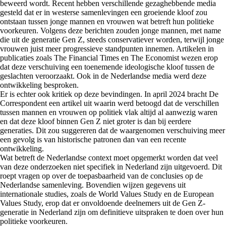
beweerd wordt. Recent hebben verschillende gezaghebbende media
gesteld dat er in westerse samenlevingen een groeiende kloof zou
ontstaan tussen jonge mannen en vrouwen wat betreft hun politieke
voorkeuren. Volgens deze berichten zouden jonge mannen, met name
die uit de generatie Gen Z, steeds conservatiever worden, terwijl jonge
vrouwen juist meer progressieve standpunten innemen. Artikelen in
publicaties zoals The Financial Times en The Economist wezen erop
dat deze verschuiving een toenemende ideologische kloof tussen de
geslachten veroorzaakt. Ook in de Nederlandse media werd deze
ontwikkeling besproken.
Er is echter ook kritiek op deze bevindingen. In april 2024 bracht De
Correspondent een artikel uit waarin werd betoogd dat de verschillen
tussen mannen en vrouwen op politiek vlak altijd al aanwezig waren
en dat deze kloof binnen Gen Z niet groter is dan bij eerdere
generaties. Dit zou suggereren dat de waargenomen verschuiving meer
een gevolg is van historische patronen dan van een recente
ontwikkeling.
Wat betreft de Nederlandse context moet opgemerkt worden dat veel
van deze onderzoeken niet specifiek in Nederland zijn uitgevoerd. Dit
roept vragen op over de toepasbaarheid van de conclusies op de
Nederlandse samenleving. Bovendien wijzen gegevens uit
internationale studies, zoals de World Values Study en de European
Values Study, erop dat er onvoldoende deelnemers uit de Gen Z-
generatie in Nederland zijn om definitieve uitspraken te doen over hun
politieke voorkeuren.