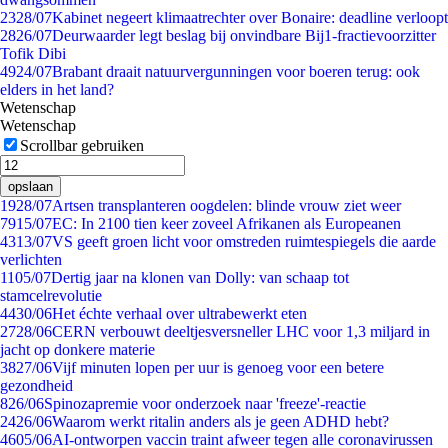
23
28/07
Kabinet negeert klimaatrechter over Bonaire: deadline verloopt
28
26/07
Deurwaarder legt beslag bij onvindbare Bij1-fractievoorzitter
Tofik Dibi
49
24/07
Brabant draait natuurvergunningen voor boeren terug: ook
elders in het land?
Wetenschap
Wetenschap
Scrollbar gebruiken
opslaan
19
28/07
Artsen transplanteren oogdelen: blinde vrouw ziet weer
79
15/07
EC: In 2100 tien keer zoveel Afrikanen als Europeanen
43
13/07
VS geeft groen licht voor omstreden ruimtespiegels die aarde
verlichten
11
05/07
Dertig jaar na klonen van Dolly: van schaap tot
stamcelrevolutie
44
30/06
Het échte verhaal over ultrabewerkt eten
27
28/06
CERN verbouwt deeltjesversneller LHC voor 1,3 miljard in
jacht op donkere materie
38
27/06
Vijf minuten lopen per uur is genoeg voor een betere
gezondheid
8
26/06
Spinozapremie voor onderzoek naar 'freeze'-reactie
24
26/06
Waarom werkt ritalin anders als je geen ADHD hebt?
46
05/06
AI-ontworpen vaccin traint afweer tegen alle coronavirussen