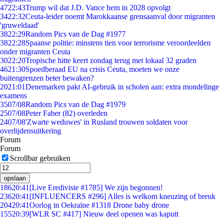
47
22:43
Trump wil dat J.D. Vance hem in 2028 opvolgt
34
22:32
Ceuta-leider noemt Marokkaanse grensaanval door migranten
'gruweldaad'
38
22:29
Random Pics van de Dag #1977
38
22:28
Spaanse politie: minstens tien voor terrorisme veroordeelden
onder migranten Ceuta
30
22:20
Tropische hitte keert zondag terug met lokaal 32 graden
46
21:30
Spoedberaad EU na crisis Ceuta, moeten we onze
buitengrenzen beter bewaken?
20
21:01
Denemarken pakt AI-gebruik in scholen aan: extra mondelinge
examens
35
07/08
Random Pics van de Dag #1979
25
07/08
Peter Faber (82) overleden
24
07/08
'Zwarte weduwes' in Rusland trouwen soldaten voor
overlijdensuitkering
Forum
Forum
Scrollbar gebruiken
opslaan
186
20:41
[Live Eredivisie #1785] We zijn begonnen!
236
20:41
[INFLUENCERS #296] Alles is welkom kneuzing of breuk
204
20:41
Oorlog in Oekraïne #1318 Drone baby drone
155
20:39
[WLR SC #417] Nieuw deel openen was kaputt