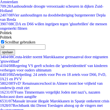
Amsterdam
7
09:28
Aanhoudende droogte veroorzaakt scheuren in dijken Zuid-
Holland
24
07/08
Vier aanhoudingen na doodsbedreiging burgemeester Depla
van Breda
39
07/08
CDA en D66 willen ingrijpen tegen 'gluurbrillen' die mensen
ongemerkt filmen
Politiek
Politiek
Scrollbar gebruiken
opslaan
34
04/08
Ceuta-leider noemt Marokkaanse grensaanval door migranten
'gruweldaad'
41
04/08
Regering VS geeft scholen die 'genderidentiteit' van kinderen
verbergen voor ouders ultimatum
64
03/08
Zetelpeiling: 24 zetels voor Pro en 18 zetels voor D66, FvD,
JA21 en PVV
58
02/08
'FvD' Renaissanceschool in Almere toont hoe vrijheid van
onderwijs eruit ziet
162
31/07
Frans Timmermans vergelijkt Joden met nazi’s, nazaten
holocaust doen aangifte
65
31/07
Massale invasie illegale Marokkanen in Spanje ontketent crisis
19
28/07
Rechtbank tikt Dienst Toeslagen alsnog op de vingers met
dwangsommen