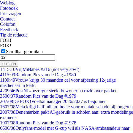
Weblog
Fotoboek
Prijsvragen
Contact
Colofon
Feedback
Tip de redactie
FOK!
FOK!
Scrollbar gebruiken
opslaan
14
15:10
VrijMiBabes #316 (not very sfw!)
41
15:09
Random Pics van de Dag #1980
11
09:49
Vrouw krijgt 30 maanden cel voor afpersing 12-jarige
misdienaar in kerk
42
09:46
PostNL-bezorger steekt bewoner na ruzie over pakket
35
00:07
Random Pics van de Dag #1979
2
07/08
De FOK!Voetbalmanager 2026/2027 is begonnen
16
07/08
Meta krijgt half miljard boete voor mentale schade bij jongeren
20
07/08
Denemarken pakt AI-gebruik in scholen aan: extra mondelinge
examens
19
07/08
Random Pics van de Dag #1978
66
06/08
Onlyfans-model met G-cup wil als NASA-ambassadeur naar