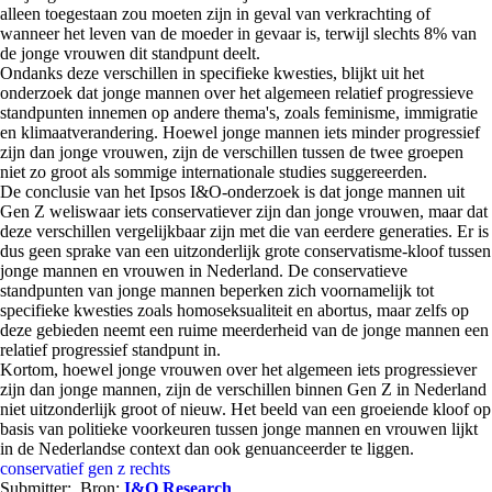
alleen toegestaan zou moeten zijn in geval van verkrachting of
wanneer het leven van de moeder in gevaar is, terwijl slechts 8% van
de jonge vrouwen dit standpunt deelt.
Ondanks deze verschillen in specifieke kwesties, blijkt uit het
onderzoek dat jonge mannen over het algemeen relatief progressieve
standpunten innemen op andere thema's, zoals feminisme, immigratie
en klimaatverandering. Hoewel jonge mannen iets minder progressief
zijn dan jonge vrouwen, zijn de verschillen tussen de twee groepen
niet zo groot als sommige internationale studies suggereerden.
De conclusie van het Ipsos I&O-onderzoek is dat jonge mannen uit
Gen Z weliswaar iets conservatiever zijn dan jonge vrouwen, maar dat
deze verschillen vergelijkbaar zijn met die van eerdere generaties. Er is
dus geen sprake van een uitzonderlijk grote conservatisme-kloof tussen
jonge mannen en vrouwen in Nederland. De conservatieve
standpunten van jonge mannen beperken zich voornamelijk tot
specifieke kwesties zoals homoseksualiteit en abortus, maar zelfs op
deze gebieden neemt een ruime meerderheid van de jonge mannen een
relatief progressief standpunt in.
Kortom, hoewel jonge vrouwen over het algemeen iets progressiever
zijn dan jonge mannen, zijn de verschillen binnen Gen Z in Nederland
niet uitzonderlijk groot of nieuw. Het beeld van een groeiende kloof op
basis van politieke voorkeuren tussen jonge mannen en vrouwen lijkt
in de Nederlandse context dan ook genuanceerder te liggen.
conservatief
gen z
rechts
Submitter:
Bron:
I&O Research