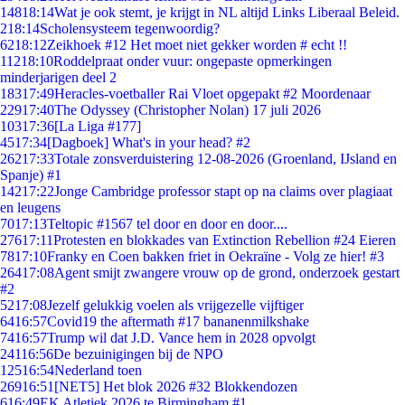
148
18:14
Wat je ook stemt, je krijgt in NL altijd Links Liberaal Beleid.
2
18:14
Scholensysteem tegenwoordig?
62
18:12
Zeikhoek #12 Het moet niet gekker worden # echt !!
112
18:10
Roddelpraat onder vuur: ongepaste opmerkingen
minderjarigen deel 2
183
17:49
Heracles-voetballer Rai Vloet opgepakt #2 Moordenaar
229
17:40
The Odyssey (Christopher Nolan) 17 juli 2026
103
17:36
[La Liga #177]
45
17:34
[Dagboek] What's in your head? #2
262
17:33
Totale zonsverduistering 12-08-2026 (Groenland, IJsland en
Spanje) #1
142
17:22
Jonge Cambridge professor stapt op na claims over plagiaat
en leugens
70
17:13
Teltopic #1567 tel door en door en door....
276
17:11
Protesten en blokkades van Extinction Rebellion #24 Eieren
78
17:10
Franky en Coen bakken friet in Oekraïne - Volg ze hier! #3
264
17:08
Agent smijt zwangere vrouw op de grond, onderzoek gestart
#2
52
17:08
Jezelf gelukkig voelen als vrijgezelle vijftiger
64
16:57
Covid19 the aftermath #17 bananenmilkshake
74
16:57
Trump wil dat J.D. Vance hem in 2028 opvolgt
241
16:56
De bezuinigingen bij de NPO
125
16:54
Nederland toen
269
16:51
[NET5] Het blok 2026 #32 Blokkendozen
6
16:49
EK Atletiek 2026 te Birmingham #1