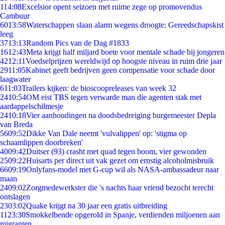
1
14:08
Excelsior opent seizoen met ruime zege op promovendus
Cambuur
60
13:58
Waterschappen slaan alarm wegens droogte: Gereedschapskist
leeg
37
13:13
Random Pics van de Dag #1833
16
12:43
Meta krijgt half miljard boete voor mentale schade bij jongeren
42
12:11
Voedselprijzen wereldwijd op hoogste niveau in ruim drie jaar
29
11:05
Kabinet geeft bedrijven geen compensatie voor schade door
laagwater
6
11:03
Trailers kijken: de bioscoopreleases van week 32
24
10:54
OM eist TBS tegen verwarde man die agenten stak met
aardappelschilmesje
24
10:18
Vier aanhoudingen na doodsbedreiging burgemeester Depla
van Breda
56
09:52
Dikke Van Dale neemt 'vulvalippen' op: 'stigma op
schaamlippen doorbreken'
40
09:42
Duitser (93) crasht met quad tegen boom, vier gewonden
25
09:22
Huisarts per direct uit vak gezet om ernstig alcoholmisbruik
66
09:19
Onlyfans-model met G-cup wil als NASA-ambassadeur naar
maan
24
09:02
Zorgmedewerkster die 's nachts haar vriend bezocht terecht
ontslagen
23
03:02
Quake krijgt na 30 jaar een gratis uitbreiding
11
23:30
Smokkelbende opgerold in Spanje, verdienden miljoenen aan
migranten