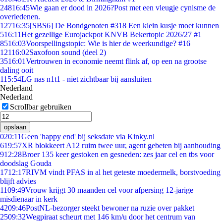
248
16:45
Wie gaan er dood in 2026?Post met een vleugje cynisme de
overledenen.
127
16:35
[SBS6] De Bondgenoten #318 Een klein kusje moet kunnen
5
16:11
Het gezellige Eurojackpot KNVB Bekertopic 2026/27 #1
85
16:03
Voorspellingstopic: Wie is hier de weerkundige? #16
121
16:02
Saxofoon sound (deel 2)
35
16:01
Vertrouwen in economie neemt flink af, op een na grootse
daling ooit
1
15:54
LG nas n1t1 - niet zichtbaar bij aansluiten
Nederland
Nederland
Scrollbar gebruiken
opslaan
0
20:11
Geen 'happy end' bij seksdate via Kinky.nl
6
19:57
XR blokkeert A12 ruim twee uur, agent gebeten bij aanhouding
9
12:28
Broer 135 keer gestoken en gesneden: zes jaar cel en tbs voor
doodslag Gouda
17
12:17
RIVM vindt PFAS in al het geteste moedermelk, borstvoeding
blijft advies
11
09:49
Vrouw krijgt 30 maanden cel voor afpersing 12-jarige
misdienaar in kerk
42
09:46
PostNL-bezorger steekt bewoner na ruzie over pakket
25
09:32
Wegpiraat scheurt met 146 km/u door het centrum van