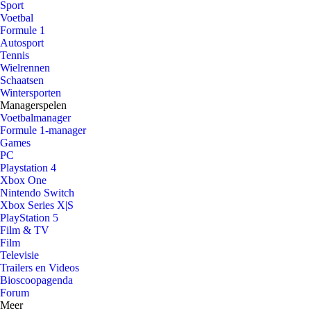
Sport
Voetbal
Formule 1
Autosport
Tennis
Wielrennen
Schaatsen
Wintersporten
Managerspelen
Voetbalmanager
Formule 1-manager
Games
PC
Playstation 4
Xbox One
Nintendo Switch
Xbox Series X|S
PlayStation 5
Film & TV
Film
Televisie
Trailers en Videos
Bioscoopagenda
Forum
Meer