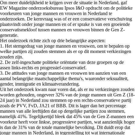
Om meer duidelijkheid te krijgen over de situatie in Nederland, gaf
EW Magazine onderzoeksbureau Ipsos I&O opdracht om de politieke
voorkeuren van jonge mannen en vrouwen in Nederland te
onderzoeken. De kernvraag was of er een conservatieve verschuiving
plaatsvindt onder jonge mannen en of er sprake is van een groeiende
conservatismekloof tussen mannen en vrouwen binnen de Gen Z-
generatie.
Het onderzoek richtte zich op drie belangrijke aspecten:
1. Het stemgedrag van jonge mannen en vrouwen, om te bepalen op
welke partijen zij zouden stemmen als er op dit moment verkiezingen
zouden zijn.
2. De zelf-ingeschatte politieke oriëntatie van deze groepen op de
assen links-rechts en progressief-conservatief.
3. De attitudes van jonge mannen en vrouwen ten aanzien van een
aantal belangrijke maatschappelijke thema's, waaronder seksualiteit,
gender, immigratie en klimaatverandering.
Uit het onderzoek kwam naar voren dat, als er nu verkiezingen zouden
worden gehouden, ongeveer 32% van de jonge mannen uit Gen Z (18-
24 jaar) in Nederland zou stemmen op een rechts-conservatieve partij
zoals de PVV, FvD, JA21 of BBB. Dit is lager dan het percentage
mannen van alle leeftijden dat op dergelijke partijen zou stemmen,
namelijk 41%. Tegelijkertijd bleek dat 45% van de Gen Z-mannen een
voorkeur heeft voor linkse, progressieve partijen, wat aanzienlijk hoger
is dan de 31% van de totale mannelijke bevolking. Dit duidt erop dat
jonge mannen in Nederland, in tegenstelling tot wat internationale