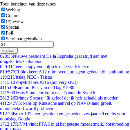
Toon berichten van deze types
Weblog
Column
(P)review
Special
Poll
Scrollbar gebruiken
opslaan
0
20:35
Nieuwe president De la Espriella gaat strijd aan met
drugskartels Colombia
0
20:11
Geen 'happy end' bij seksdate via Kinky.nl
8
19:57
XR blokkeert A12 ruim twee uur, agent gebeten bij aanhouding
1
19:21
Uitslag NEC - Telstar
14
15:10
VrijMiBabes #316 (not very sfw!)
41
15:09
Random Pics van de Dag #1980
17
15:00
Jesus Simulator komt naar Nintendo Switch
26
13:26
Britney Spears: "Ik geloof dat ik heb gefaald als moeder"
41
12:42
VS: kans op Russische aanval op NAVO-land groeit,
munitietekort wordt probleem
9
12:28
Broer 135 keer gestoken en gesneden: zes jaar cel en tbs voor
doodslag Gouda
17
12:17
RIVM vindt PFAS in al het geteste moedermelk, borstvoeding
blijft advies