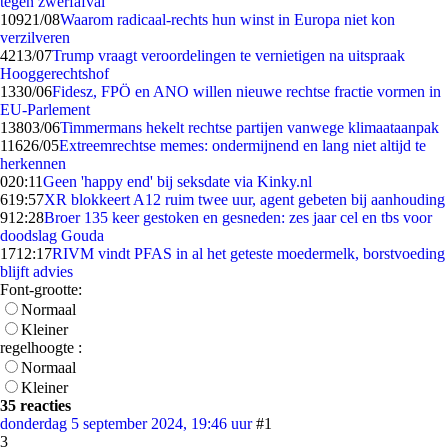
tegen zwerfafval
109
21/08
Waarom radicaal-rechts hun winst in Europa niet kon
verzilveren
42
13/07
Trump vraagt veroordelingen te vernietigen na uitspraak
Hooggerechtshof
13
30/06
Fidesz, FPÖ en ANO willen nieuwe rechtse fractie vormen in
EU-Parlement
138
03/06
Timmermans hekelt rechtse partijen vanwege klimaataanpak
116
26/05
Extreemrechtse memes: ondermijnend en lang niet altijd te
herkennen
0
20:11
Geen 'happy end' bij seksdate via Kinky.nl
6
19:57
XR blokkeert A12 ruim twee uur, agent gebeten bij aanhouding
9
12:28
Broer 135 keer gestoken en gesneden: zes jaar cel en tbs voor
doodslag Gouda
17
12:17
RIVM vindt PFAS in al het geteste moedermelk, borstvoeding
blijft advies
Font-grootte:
Normaal
Kleiner
regelhoogte :
Normaal
Kleiner
35 reacties
donderdag 5 september 2024, 19:46 uur
#1
3