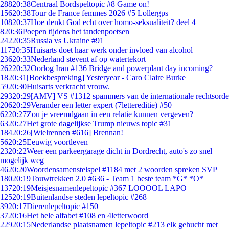
288
20:38
Centraal Bordspeltopic #8 Game on!
156
20:38
Tour de France femmes 2026 #5 Lollergps
108
20:37
Hoe denkt God echt over homo-seksualiteit? deel 4
8
20:36
Poepen tijdens het tandenpoetsen
242
20:35
Russia vs Ukraine #91
117
20:35
Huisarts doet haar werk onder invloed van alcohol
236
20:33
Nederland stevent af op watertekort
262
20:32
Oorlog Iran #136 Bridge and powerplant day incoming?
18
20:31
[Boekbespreking] Yesteryear - Caro Claire Burke
59
20:30
Huisarts verkracht vrouw.
293
20:29
[AMV] VS #1312 spammers van de internationale rechtsorde
206
20:29
Verander een letter expert (7lettereditie) #50
62
20:27
Zou je vreemdgaan in een relatie kunnen vergeven?
63
20:27
Het grote dagelijkse Trump nieuws topic #31
184
20:26
[Wielrennen #616] Brennan!
56
20:25
Eeuwig voortleven
23
20:22
Weer een parkeergarage dicht in Dordrecht, auto's zo snel
mogelijk weg
46
20:20
Woordensamenstelspel #1184 met 2 woorden spreken SVP
180
20:19
Touwtrekken 2.0 #636 - Team 1 beste team *G* *O*
137
20:19
Meisjesnamenlepeltopic #367 LOOOOL LAPO
125
20:19
Buitenlandse steden lepeltopic #268
39
20:17
Dierenlepeltopic #150
37
20:16
Het hele alfabet #108 en 4letterwoord
229
20:15
Nederlandse plaatsnamen lepeltopic #213 elk gehucht met