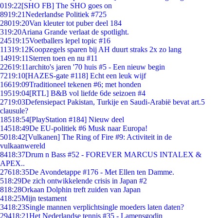
0
19:22
[SHO FB] The SHO goes on
89
19:21
Nederlandse Politiek #725
280
19:20
Van kleuter tot puber deel 184
3
19:20
Ariana Grande verlaat de spotlight.
245
19:15
Voetballers lepel topic #16
113
19:12
Koopzegels sparen bij AH duurt straks 2x zo lang
149
19:11
Sterren toen en nu #11
226
19:11
archito's jaren '70 huis #5 - Een nieuw begin
72
19:10
[HAZES-gate #118] Echt een leuk wijf
166
19:09
Traditioneel tekenen #6; met honden
195
19:04
[RTL] B&B vol liefde 6de seizoen #4
27
19:03
Defensiepact Pakistan, Turkije en Saudi-Arabië bevat art.5
clausule?
185
18:54
[PlayStation #184] Nieuw deel
145
18:49
De EU-politiek #6 Musk naar Europa!
50
18:42
[Vulkanen] The Ring of Fire #9: Activiteit in de
vulkaanwereld
84
18:37
Drum n Bass #52 - FOREVER MARCUS INTALEX &
APEX..
276
18:35
De Avondetappe #176 - Met Ellen ten Damme.
5
18:29
De zich ontwikkelende crisis in Japan #2
8
18:28
Orkaan Dolphin treft zuiden van Japan
4
18:25
Mijn testament
34
18:23
Single mannen verplichtsingle moeders laten daten?
294
18:21
Het Nederlandse tennis #35 - Lamensgodin