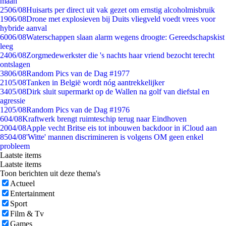
maan
25
06/08
Huisarts per direct uit vak gezet om ernstig alcoholmisbruik
19
06/08
Drone met explosieven bij Duits vliegveld voedt vrees voor
hybride aanval
60
06/08
Waterschappen slaan alarm wegens droogte: Gereedschapskist
leeg
24
06/08
Zorgmedewerkster die 's nachts haar vriend bezocht terecht
ontslagen
38
06/08
Random Pics van de Dag #1977
21
05/08
Tanken in België wordt nóg aantrekkelijker
34
05/08
Dirk sluit supermarkt op de Wallen na golf van diefstal en
agressie
12
05/08
Random Pics van de Dag #1976
6
04/08
Kraftwerk brengt ruimteschip terug naar Eindhoven
20
04/08
Apple vecht Britse eis tot inbouwen backdoor in iCloud aan
85
04/08
'Witte' mannen discrimineren is volgens OM geen enkel
probleem
Laatste items
Laatste items
Toon berichten uit deze thema's
Actueel
Entertainment
Sport
Film & Tv
Games