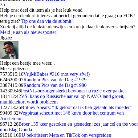
35
Help ons; deel dit item als je het leuk vond
Heb je een leuk of interessant bericht gevonden dat je graag op FOK!
terug ziet?
Tip ons dan via de submit!
Zoek jij altijd de leukste nieuwtjes en kun je daar leuk over schrijven?
Meld je aan als nieuwsposter!
Jigzoz
Helpt een beetje mee weer...
Meest gelezen
75735
15:10
VrijMiBabes #316 (not very sfw!)
62462
00:07
Random Pics van de Dag #1979
38874
15:09
Random Pics van de Dag #1980
1433
09:46
PostNL-bezorger steekt bewoner na ruzie over pakket
1314
12:42
VS: kans op Russische aanval op NAVO-land groeit,
munitietekort wordt probleem
1227
13:26
Britney Spears: "Ik geloof dat ik heb gefaald als moeder"
994
09:32
Wegpiraat scheurt met 146 km/u door het centrum van
Amsterdam
967
12:28
Broer 135 keer gestoken en gesneden: zes jaar cel en tbs voor
doodslag Gouda
915
10:16
EU bekritiseert Meta en TikTok om verspreiden