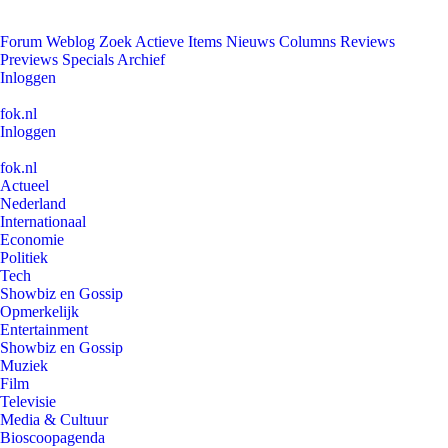
Forum
Weblog
Zoek
Actieve Items
Nieuws
Columns
Reviews
Previews
Specials
Archief
Inloggen
fok.nl
Inloggen
fok.nl
Actueel
Nederland
Internationaal
Economie
Politiek
Tech
Showbiz en Gossip
Opmerkelijk
Entertainment
Showbiz en Gossip
Muziek
Film
Televisie
Media & Cultuur
Bioscoopagenda