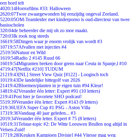
een bord telt
40
20:14
Horrorfilms #33: Halloween
26
20:07
Twee zwaargewonden bij eenzijdig ongeval Zeeland.
52
20:05
OM-Teamleider met kinderporno is oud-directeur van twee
basisscholen
3
20:04
de beheerder die mij oh zo moe maakt.
7
20:03
Ik rook nog steeds
166
19:58
Dingen waar je enorm vrolijk van wordt #3
107
19:57
Afvallen met injecties #4
25
19:56
Natuur en Wild
16
19:54
Radio 2 #145 Ruud 66
160
19:54
Migranten breken door grens naar Ceuta in Spanje,l #10
47
19:47
[Netflix #210] TUDUM
212
19:43
[NL] Street View Quiz [#122] - Loogisch toch
101
19:43
De landelijke hittegolf van 2026
214
19:42
Bloemen/planten in je eigen tuin #94 Kleur!
148
19:42
Verander één letter: Expert #91 (10 letters)
2
19:41
Post hier je favoriete SHO podcast!
55
19:39
Verander één letter: Expert #143 (9 letters)
2
19:36
UEFA Super Cup #1 PSG - Aston Villa
173
19:36
Vandaag 40 jaar geleden... #3
20
19:34
Verander één letter. Expert # 75 (8 letters)
105
19:31
Telstar-topic #2: De Witte Leeuwen Brullen nog altijd in
Velsen-Zuid!
177
19:28
[Keuken Kampioen Divisie] #44 Vitesse mag weg