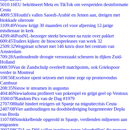
50
10:16
EU bekritiseert Meta en TikTok om verspreiden desinformatie
Ceuta
40
09:53
Houthi's vallen Saoedi-Arabië en Jemen aan, dreigen met
blokkade olieroute
11
09:49
Vrouw krijgt 30 maanden cel voor afpersing 12-jarige
misdienaar in kerk
42
09:46
PostNL-bezorger steekt bewoner na ruzie over pakket
6
09:45
Trailers kijken: de bioscoopreleases van week 32
25
09:32
Wegpiraat scheurt met 146 km/u door het centrum van
Amsterdam
7
09:28
Aanhoudende droogte veroorzaakt scheuren in dijken Zuid-
Holland
0
08:59
Van de Zandschulp overleeft matchpoints, ook Griekspoor
verder in Montreal
1
08:56
Excelsior opent seizoen met ruime zege op promovendus
Cambuur
2
08:35
Nieuw te streamen in augustus
4
04:46
Niewiadoma profiteert van pokerspel en grijpt geel op Ventoux
35
00:07
Random Pics van de Dag #1979
27
07/08
Italië hindert reizigers uit Spanje na migratiecrisis Ceuta
24
07/08
Vier aanhoudingen na doodsbedreiging burgemeester Depla
van Breda
11
07/08
Smokkelbende opgerold in Spanje, verdienden miljoenen aan
migranten
39
07/08
CDA en D66 willen ingrijpen tegen 'gluurbrillen' die mensen