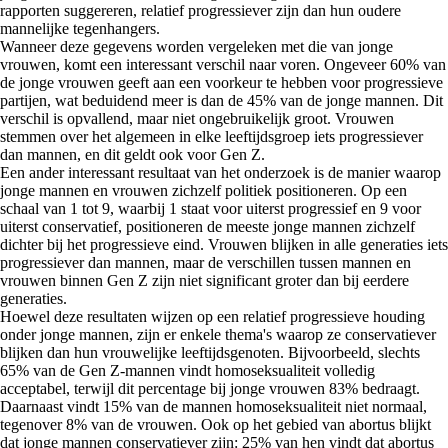
rapporten suggereren, relatief progressiever zijn dan hun oudere
mannelijke tegenhangers.
Wanneer deze gegevens worden vergeleken met die van jonge
vrouwen, komt een interessant verschil naar voren. Ongeveer 60% van
de jonge vrouwen geeft aan een voorkeur te hebben voor progressieve
partijen, wat beduidend meer is dan de 45% van de jonge mannen. Dit
verschil is opvallend, maar niet ongebruikelijk groot. Vrouwen
stemmen over het algemeen in elke leeftijdsgroep iets progressiever
dan mannen, en dit geldt ook voor Gen Z.
Een ander interessant resultaat van het onderzoek is de manier waarop
jonge mannen en vrouwen zichzelf politiek positioneren. Op een
schaal van 1 tot 9, waarbij 1 staat voor uiterst progressief en 9 voor
uiterst conservatief, positioneren de meeste jonge mannen zichzelf
dichter bij het progressieve eind. Vrouwen blijken in alle generaties iets
progressiever dan mannen, maar de verschillen tussen mannen en
vrouwen binnen Gen Z zijn niet significant groter dan bij eerdere
generaties.
Hoewel deze resultaten wijzen op een relatief progressieve houding
onder jonge mannen, zijn er enkele thema's waarop ze conservatiever
blijken dan hun vrouwelijke leeftijdsgenoten. Bijvoorbeeld, slechts
65% van de Gen Z-mannen vindt homoseksualiteit volledig
acceptabel, terwijl dit percentage bij jonge vrouwen 83% bedraagt.
Daarnaast vindt 15% van de mannen homoseksualiteit niet normaal,
tegenover 8% van de vrouwen. Ook op het gebied van abortus blijkt
dat jonge mannen conservatiever zijn: 25% van hen vindt dat abortus