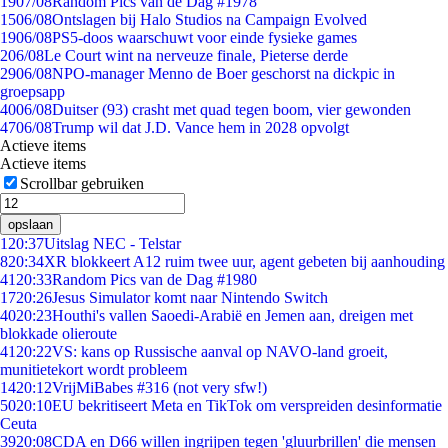
19
07/08
Random Pics van de Dag #1978
15
06/08
Ontslagen bij Halo Studios na Campaign Evolved
19
06/08
PS5-doos waarschuwt voor einde fysieke games
2
06/08
Le Court wint na nerveuze finale, Pieterse derde
29
06/08
NPO-manager Menno de Boer geschorst na dickpic in
groepsapp
40
06/08
Duitser (93) crasht met quad tegen boom, vier gewonden
47
06/08
Trump wil dat J.D. Vance hem in 2028 opvolgt
Actieve items
Actieve items
Scrollbar gebruiken
opslaan
1
20:37
Uitslag NEC - Telstar
8
20:34
XR blokkeert A12 ruim twee uur, agent gebeten bij aanhouding
41
20:33
Random Pics van de Dag #1980
17
20:26
Jesus Simulator komt naar Nintendo Switch
40
20:23
Houthi's vallen Saoedi-Arabië en Jemen aan, dreigen met
blokkade olieroute
41
20:22
VS: kans op Russische aanval op NAVO-land groeit,
munitietekort wordt probleem
14
20:12
VrijMiBabes #316 (not very sfw!)
50
20:10
EU bekritiseert Meta en TikTok om verspreiden desinformatie
Ceuta
39
20:08
CDA en D66 willen ingrijpen tegen 'gluurbrillen' die mensen