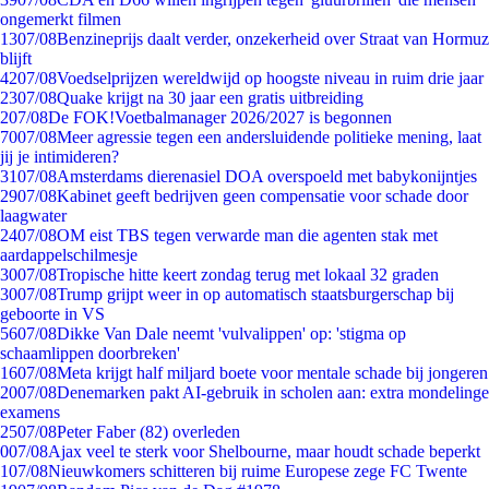
ongemerkt filmen
13
07/08
Benzineprijs daalt verder, onzekerheid over Straat van Hormuz
blijft
42
07/08
Voedselprijzen wereldwijd op hoogste niveau in ruim drie jaar
23
07/08
Quake krijgt na 30 jaar een gratis uitbreiding
2
07/08
De FOK!Voetbalmanager 2026/2027 is begonnen
70
07/08
Meer agressie tegen een andersluidende politieke mening, laat
jij je intimideren?
31
07/08
Amsterdams dierenasiel DOA overspoeld met babykonijntjes
29
07/08
Kabinet geeft bedrijven geen compensatie voor schade door
laagwater
24
07/08
OM eist TBS tegen verwarde man die agenten stak met
aardappelschilmesje
30
07/08
Tropische hitte keert zondag terug met lokaal 32 graden
30
07/08
Trump grijpt weer in op automatisch staatsburgerschap bij
geboorte in VS
56
07/08
Dikke Van Dale neemt 'vulvalippen' op: 'stigma op
schaamlippen doorbreken'
16
07/08
Meta krijgt half miljard boete voor mentale schade bij jongeren
20
07/08
Denemarken pakt AI-gebruik in scholen aan: extra mondelinge
examens
25
07/08
Peter Faber (82) overleden
0
07/08
Ajax veel te sterk voor Shelbourne, maar houdt schade beperkt
1
07/08
Nieuwkomers schitteren bij ruime Europese zege FC Twente