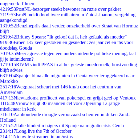
ongemerkt filmen
42
19:53
PostNL-bezorger steekt bewoner na ruzie over pakket
71
19:53
Israël meldt dood twee militairen in Zuid-Libanon, vergelding
aangekondigd
13
19:52
Benzineprijs daalt verder, onzekerheid over Straat van Hormuz
blijft
26
19:42
Britney Spears: "Ik geloof dat ik heb gefaald als moeder"
9
19:36
Broer 135 keer gestoken en gesneden: zes jaar cel en tbs voor
doodslag Gouda
70
19:35
Meer agressie tegen een andersluidende politieke mening, laat
jij je intimideren?
17
19:15
RIVM vindt PFAS in al het geteste moedermelk, borstvoeding
blijft advies
63
19:04
Spanje: bijna alle migranten in Ceuta weer teruggekeerd naar
Marokko
25
17:16
Wegpiraat scheurt met 146 km/u door het centrum van
Amsterdam
4
17:13
Niewiadoma profiteert van pokerspel en grijpt geel op Ventoux
11
16:48
Vrouw krijgt 30 maanden cel voor afpersing 12-jarige
misdienaar in kerk
7
16:10
Aanhoudende droogte veroorzaakt scheuren in dijken Zuid-
Holland
27
15:52
Italië hindert reizigers uit Spanje na migratiecrisis Ceuta
23
14:17
Long live the 7th of October
2
14:11
Nieuw te streamen in augustus