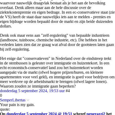
waarvoor nauwelijk draagvlak bestaat als je het aan de bevolking
overlaat. Denk alleen maar aan de hele discussie over de
ziektekostenpremie en eigen bedrage. In een ec-conservatieve staat (zie
de VS) heeft de staat daar nauwelijks iets aan te melden - premies en
eigen bijdrage worden bepaald door de markt en zijn beide duizenden
dollars.
Denk ook maar eens aan "zelf-regulering" van bepaalde industrieen
(landbouw, tuinbouw, chemische industrie, etc). Die hebben in het
verleden laten zien dat ze graag wat afval door de gootsteen laten gaan
bij zelf-regulering.
Het enige dat "conservatieven" in Nederland over de eindstreep trekt
in de stembussen is geleuter over immigratie en huizentekort. In een
echt economisch-conservatief land zou het huizentekort worden
aangepakt via de markt (ofwel hogere prijzen/huren, en kleinere
apartementen voor veel geld), en immigratie is goed voor bedrijven om
meer werkvee op de arbeidsmarkt te brengen (ofwel lagere lonen).
Waarom zouden ze immigratie gaan beperken?
donderdag 5 september 2024, 19:53 uur
#4
0
SemperLibertas
Your pain is my gain.
quote:
Op
donderdag 5 september 2024 @ 19:51
schreef
peperazzi2
het