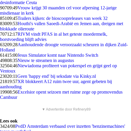
desinformatie Ceuta
907
09:49
Vrouw krijgt 30 maanden cel voor afpersing 12-jarige
misdienaar in kerk
851
09:45
Trailers kijken: de bioscoopreleases van week 32
830
09:53
Houthi's vallen Saoedi-Arabië en Jemen aan, dreigen met
blokkade olieroute
707
12:17
RIVM vindt PFAS in al het geteste moedermelk,
borstvoeding blijft advies
632
09:28
Aanhoudende droogte veroorzaakt scheuren in dijken Zuid-
Holland
614
15:00
Jesus Simulator komt naar Nintendo Switch
498
08:35
Nieuw te streamen in augustus
325
04:46
Niewiadoma profiteert van pokerspel en grijpt geel op
Ventoux
230
20:11
Geen 'happy end' bij seksdate via Kinky.nl
218
19:57
XR blokkeert A12 ruim twee uur, agent gebeten bij
aanhouding
199
08:56
Excelsior opent seizoen met ruime zege op promovendus
Cambuur
▼ Advertentie door Refinery89
Lees ook
34
24/08
PvdD Amsterdam verbaasd over inzetten 'benzinemachines'