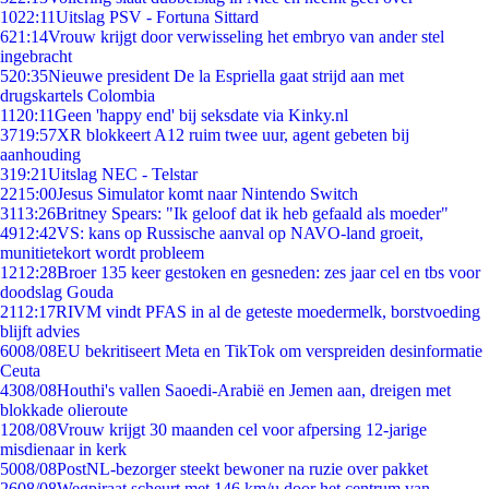
10
22:11
Uitslag PSV - Fortuna Sittard
6
21:14
Vrouw krijgt door verwisseling het embryo van ander stel
ingebracht
5
20:35
Nieuwe president De la Espriella gaat strijd aan met
drugskartels Colombia
11
20:11
Geen 'happy end' bij seksdate via Kinky.nl
37
19:57
XR blokkeert A12 ruim twee uur, agent gebeten bij
aanhouding
3
19:21
Uitslag NEC - Telstar
22
15:00
Jesus Simulator komt naar Nintendo Switch
31
13:26
Britney Spears: "Ik geloof dat ik heb gefaald als moeder"
49
12:42
VS: kans op Russische aanval op NAVO-land groeit,
munitietekort wordt probleem
12
12:28
Broer 135 keer gestoken en gesneden: zes jaar cel en tbs voor
doodslag Gouda
21
12:17
RIVM vindt PFAS in al de geteste moedermelk, borstvoeding
blijft advies
60
08/08
EU bekritiseert Meta en TikTok om verspreiden desinformatie
Ceuta
43
08/08
Houthi's vallen Saoedi-Arabië en Jemen aan, dreigen met
blokkade olieroute
12
08/08
Vrouw krijgt 30 maanden cel voor afpersing 12-jarige
misdienaar in kerk
50
08/08
PostNL-bezorger steekt bewoner na ruzie over pakket
26
08/08
Wegpiraat scheurt met 146 km/u door het centrum van