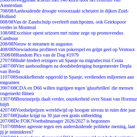
Amsterdam
7
08/08
Aanhoudende droogte veroorzaakt scheuren in dijken Zuid-
Holland
0
08/08
Van de Zandschulp overleeft matchpoints, ook Griekspoor
verder in Montreal
1
08/08
Excelsior opent seizoen met ruime zege op promovendus
Cambuur
2
08/08
Nieuw te streamen in augustus
4
08/08
Niewiadoma profiteert van pokerspel en grijpt geel op Ventoux
35
08/08
Random Pics van de Dag #1979
27
07/08
Italië hindert reizigers uit Spanje na migratiecrisis Ceuta
24
07/08
Vier aanhoudingen na doodsbedreiging burgemeester Depla
van Breda
11
07/08
Smokkelbende opgerold in Spanje, verdienden miljoenen aan
migranten
39
07/08
CDA en D66 willen ingrijpen tegen 'gluurbrillen' die mensen
ongemerkt filmen
13
07/08
Benzineprijs daalt verder, onzekerheid over Straat van Hormuz
blijft
42
07/08
Voedselprijzen wereldwijd op hoogste niveau in ruim drie jaar
23
07/08
Quake krijgt na 30 jaar een gratis uitbreiding
2
07/08
De FOK!Voetbalmanager 2026/2027 is begonnen
71
07/08
Meer agressie tegen een andersluidende politieke mening, laat
jij je intimideren?