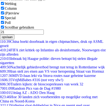
Weblog
Column
(P)review
Special
Poll
Scrollbar gebruiken
opslaan
1
10:39
China boekt doorbraak in eigen chipmachines, druk op ASML
groeit
4
10:24
FIFA ziet kritiek op Infantino als desinformatie, Noorwegen eist
zijn aftreden
2
10:03
Inbraak bij Haagse politie: dieven betrapt bij stelen illegale
sigaretten
4
09:50
Nachtelijk gebiedsverbod brengt rust terug in Rotterdamse wijk
6
09:39
Iran stelt zes eisen aan VS voor heropening Straat van Hormuz
12
07:36
MIVD-baas lekt via Strava routes naar geheime kazerne
16
06:35
VrijMiBabes #316 (not very sfw!)
6
06:30
Trailers kijken: de bioscoopreleases van week 32
70
01:09
Random Pics van de Dag #1980
1
00:01
Uitslag AZ - ADO Den Haag
8
23:46
Hoe 30 landen zich voorbereiden op mogelijke oorlog met
China en Noord-Korea
3
22:13
Vollering slaat dubbelslag in Nice en neemt geel over