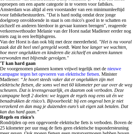
oproepen om een aparte categorie in te voeren voor fatbikes.
Amsterdam was altijd al een voorstander van een minimumleeftijd
voor fatbikebestuurders. "Dat is hard nodig omdat deze jonge
doelgroep onvoldoende in staat is om risico's goed in te schatten en
zichzelf en anderen hierdoor in gevaar kunnen brengen", reageerde
verkeerswethouder Melanie van der Horst nadat Madlener eerder nog
niets zag in een leeftijdsgrens.
Van der Horst is dan ook blij met deze meerderheid.
"Het is nu vooral
zaak dat dit heel snel geregeld wordt. Want hoe langer we wachten,
hoe meer ongelukken en kinderen die zichzelf en anderen kunnen
verwonden met blijvende gevolgen."
'T kan hard gaan
De voorgenomen plannen komen vrijwel tegelijk met de
nieuwe
campagne tegen het opvoeren van elektrische fietsen
. Minister
Madlener:
“Je hoort steeds vaker dat er ongelukken zijn met
elektrische fietsen, die soms wel met 60 kilometer per uur over de weg
scheuren. Dat is levensgevaarlijk, en daarom ook verboden. Deze
campagne heeft 2 doelen: we leggen de regels nog eens uit én we
benadrukken de risico’s. Bijvoorbeeld: bij een ongeval ben je niet
verzekerd en dan mag je duizenden euro’s uit eigen zak betalen. Dat
kan dus hard gaan.”
Regels en risico’s
Rondrijden op een opgevoerde elektrische fiets is verboden. Boven de
25 kilometer per uur mag de fiets geen elektrische trapondersteuning
meer geven. Ook mogen fietsen geen motorvermogen hebben boven