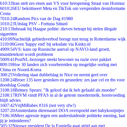
6
10:33
Iran stelt zes eisen aan VS voor heropening Straat van Hormuz
60
10:26
EU bekritiseert Meta en TikTok om verspreiden desinformatie
Ceuta
70
10:24
Random Pics van de Dag #1980
10
10:23
Uitslag PSV - Fortuna Sittard
2
10:13
Inbraak bij Haagse politie: dieven betrapt bij stelen illegale
sigaretten
4
10:09
Nachtelijk gebiedsverbod brengt rust terug in Rotterdamse wijk
11
10:06
Geen 'happy end' bij seksdate via Kinky.nl
49
09:54
VS: kans op Russische aanval op NAVO-land groeit,
munitietekort wordt probleem
50
09:41
PostNL-bezorger steekt bewoner na ruzie over pakket
8
09:19
Hoe 30 landen zich voorbereiden op mogelijke oorlog met
China en Noord-Korea
3
08:25
Vollering slaat dubbelslag in Nice en neemt geel over
12
08:24
Broer 135 keer gestoken en gesneden: zes jaar cel en tbs voor
doodslag Gouda
31
08:18
Britney Spears: "Ik geloof dat ik heb gefaald als moeder"
21
08:17
RIVM vindt PFAS in al de geteste moedermelk, borstvoeding
blijft advies
16
07:42
VrijMiBabes #316 (not very sfw!)
32
07:20
Amsterdams dierenasiel DOA overspoeld met babykonijntjes
71
06:36
Meer agressie tegen een andersluidende politieke mening, laat
jij je intimideren?
5
05:32
Nieuwe president De la Espriella gaat strijd aan met