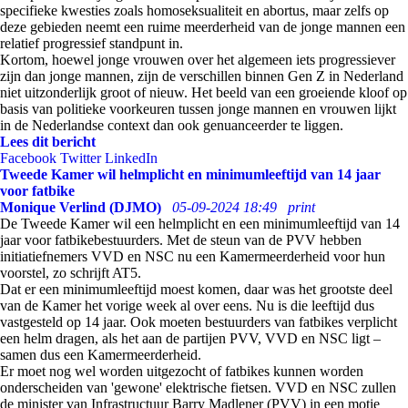
specifieke kwesties zoals homoseksualiteit en abortus, maar zelfs op
deze gebieden neemt een ruime meerderheid van de jonge mannen een
relatief progressief standpunt in.
Kortom, hoewel jonge vrouwen over het algemeen iets progressiever
zijn dan jonge mannen, zijn de verschillen binnen Gen Z in Nederland
niet uitzonderlijk groot of nieuw. Het beeld van een groeiende kloof op
basis van politieke voorkeuren tussen jonge mannen en vrouwen lijkt
in de Nederlandse context dan ook genuanceerder te liggen.
Lees dit bericht
Facebook
Twitter
LinkedIn
Tweede Kamer wil helmplicht en minimumleeftijd van 14 jaar
voor fatbike
Monique Verlind (DJMO)
05-09-2024 18:49
print
De Tweede Kamer wil een helmplicht en een minimumleeftijd van 14
jaar voor fatbikebestuurders. Met de steun van de PVV hebben
initiatiefnemers VVD en NSC nu een Kamermeerderheid voor hun
voorstel, zo schrijft AT5.
Dat er een minimumleeftijd moest komen, daar was het grootste deel
van de Kamer het vorige week al over eens. Nu is die leeftijd dus
vastgesteld op 14 jaar. Ook moeten bestuurders van fatbikes verplicht
een helm dragen, als het aan de partijen PVV, VVD en NSC ligt –
samen dus een Kamermeerderheid.
Er moet nog wel worden uitgezocht of fatbikes kunnen worden
onderscheiden van 'gewone' elektrische fietsen. VVD en NSC zullen
de minister van Infrastructuur Barry Madlener (PVV) in een motie