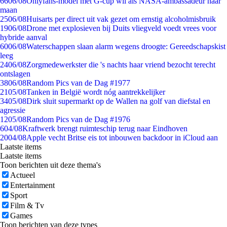
66
06/08
Onlyfans-model met G-cup wil als NASA-ambassadeur naar
maan
25
06/08
Huisarts per direct uit vak gezet om ernstig alcoholmisbruik
19
06/08
Drone met explosieven bij Duits vliegveld voedt vrees voor
hybride aanval
60
06/08
Waterschappen slaan alarm wegens droogte: Gereedschapskist
leeg
24
06/08
Zorgmedewerkster die 's nachts haar vriend bezocht terecht
ontslagen
38
06/08
Random Pics van de Dag #1977
21
05/08
Tanken in België wordt nóg aantrekkelijker
34
05/08
Dirk sluit supermarkt op de Wallen na golf van diefstal en
agressie
12
05/08
Random Pics van de Dag #1976
6
04/08
Kraftwerk brengt ruimteschip terug naar Eindhoven
20
04/08
Apple vecht Britse eis tot inbouwen backdoor in iCloud aan
Laatste items
Laatste items
Toon berichten uit deze thema's
Actueel
Entertainment
Sport
Film & Tv
Games
Toon berichten van deze types