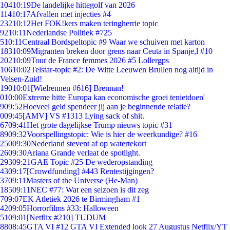
104
10:19
De landelijke hittegolf van 2026
114
10:17
Afvallen met injecties #4
232
10:12
Het FOK!kers maken teringherrie topic
92
10:11
Nederlandse Politiek #725
5
10:11
Centraal Bordspeltopic #9 Waar we schuiven met karton
183
10:09
Migranten breken door grens naar Ceuta in Spanje,l #10
202
10:09
Tour de France femmes 2026 #5 Lollergps
106
10:02
Telstar-topic #2: De Witte Leeuwen Brullen nog altijd in
Velsen-Zuid!
190
10:01
[Wielrennen #616] Brennan!
0
10:00
Extreme hitte Europa kan economische groei tenietdoen'
9
09:52
Hoeveel geld spendeer jij aan je beginnende relatie?
0
09:45
[AMV] VS #1313 Lying sack of shit.
67
09:41
Het grote dagelijkse Trump nieuws topic #31
89
09:32
Voorspellingstopic: Wie is hier de weerkundige? #16
250
09:30
Nederland stevent af op watertekort
26
09:30
Ariana Grande verlaat de spotlight.
293
09:21
GAE Topic #25 De wederopstanding
43
09:17
[Crowdfunding] #443 Rentestijgingen?
37
09:11
Masters of the Universe (He-Man)
185
09:11
NEC #77: Wat een seizoen is dit zeg
7
09:07
EK Atletiek 2026 te Birmingham #1
42
09:05
Horrorfilms #33: Halloween
51
09:01
[Netflix #210] TUDUM
88
08:45
GTA VI #12 GTA VI Extended look 27 Augustus Netflix/YT