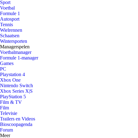
Sport
Voetbal
Formule 1
Autosport
Tennis
Wielrennen
Schaatsen
Wintersporten
Managerspelen
Voetbalmanager
Formule 1-manager
Games
PC
Playstation 4
Xbox One
Nintendo Switch
Xbox Series X|S
PlayStation 5
Film & TV
Film
Televisie
Trailers en Videos
Bioscoopagenda
Forum
Meer