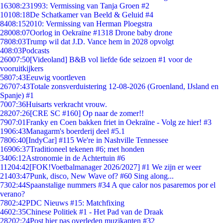
163
08:23
1993: Vermissing van Tanja Groen #2
101
08:18
De Schatkamer van Beeld & Geluid #4
84
08:15
2010: Vermissing van Herman Ploegstra
280
08:07
Oorlog in Oekraïne #1318 Drone baby drone
78
08:03
Trump wil dat J.D. Vance hem in 2028 opvolgt
4
08:03
Podcasts
260
07:50
[Videoland] B&B vol liefde 6de seizoen #1 voor de
vooruitkijkers
58
07:43
Eeuwig voortleven
267
07:43
Totale zonsverduistering 12-08-2026 (Groenland, IJsland en
Spanje) #1
70
07:36
Huisarts verkracht vrouw.
282
07:26
[CRE SC #160] Op naar de zomer!!
79
07:01
Franky en Coen bakken friet in Oekraïne - Volg ze hier! #3
19
06:43
Managarm's boerderij deel #5.1
78
06:40
[IndyCar] #115 We're in Nashville Tennessee
169
06:37
Traditioneel tekenen #6; met honden
34
06:12
Astronomie in de Achtertuin #6
112
04:42
[FOK!Voetbalmanager 2026/2027] #1 We zijn er weer
214
03:47
Punk, disco, New Wave of? #60 Sing along...
73
02:44
Spaanstalige nummers #34 A que calor nos pasaremos por el
verano?
78
02:42
PDC Nieuws #15: Matchfixing
46
02:35
Chinese Politiek #1 - Het Pad van de Draak
282
02:24
Post hier pas overleden muzikanten #32