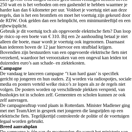
250 watt en is het verboden om een gashendel te hebben waarmee je
harder kan dan 6 kilometer per uur. Voldoet je voertuig niet aan deze
regels, dan is het een bromfiets en moet het voertuig zijn gekeurd door
de RDW. Ook gelden dan een helmplicht, een minimumleeftijd en een
rijbewijsplicht.
Gebruik je dit voertuig toch als opgevoerde elektrische fiets? Dan loop
je risico op een boete van € 310. Bij een 2e aanhouding betaal je niet
alleen die boete, maar wordt je voertuig ook ingenomen. Daarnaast
kan iedereen boven de 12 jaar hiervoor een strafblad krijgen.
Bovendien zijn bestuurders van een opgevoerde elektrische fiets niet
verzekerd, waardoor het veroorzaken van een ongeval kan leiden tot
duizenden euro’s aan schade- en ziektekosten.
Campagne
De vandaag te lanceren campagne ‘'t kan hard gaan’ is specifiek
gericht op jongeren en hun ouders. Zij worden via radiospotjes, sociale
media en posters verteld welke risico’s ze lopen als ze de regels niet
volgen. De posters worden op verschillende plekken verspreid, van
bushokjes tot in scholen zelf. Gemeenten en scholen kunnen ze ook
zelf aanvragen.
De campagneaftrap vond plaats in Rotterdam. Minister Madlener ging
met met TeamAlert in gesprek met jongeren die langsrijden op een
elektrische fiets. Tegelijkertijd controleerde de politie of de voertuigen
legaal worden gebruikt.
Breed aanvalsplan
De campagne is één van de maatregelen die vanuit het ministerie van