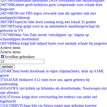
32
07/08
Amsterdams dierenasiel DOA overspoeld met babykonijntjes
29
07/08
Kabinet geeft bedrijven geen compensatie voor schade door
laagwater
24
07/08
OM eist TBS tegen verwarde man die agenten stak met
aardappelschilmesje
30
07/08
Tropische hitte keert zondag terug met lokaal 32 graden
30
07/08
Trump grijpt weer in op automatisch staatsburgerschap bij
geboorte in VS
57
07/08
Dikke Van Dale neemt 'vulvalippen' op: 'stigma op
schaamlippen doorbreken'
16
07/08
Meta krijgt half miljard boete voor mentale schade bij jongeren
Actieve items
Actieve items
Scrollbar gebruiken
opslaan
1
10:46
China boekt doorbraak in eigen chipmachines, druk op ASML
groeit
37
10:45
XR blokkeert A12 ruim twee uur, agent gebeten bij
aanhouding
4
10:41
FIFA ziet kritiek op Infantino als desinformatie, Noorwegen eist
zijn aftreden
6
10:35
Vrouw krijgt door verwisseling het embryo van ander stel
ingebracht
12
10:33
MIVD-baas lekt via Strava routes naar geheime kazerne