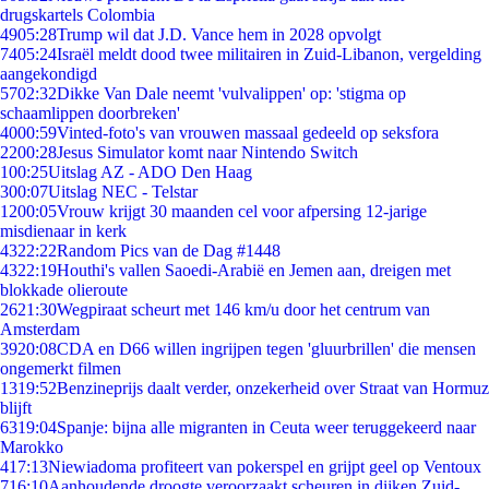
drugskartels Colombia
49
05:28
Trump wil dat J.D. Vance hem in 2028 opvolgt
74
05:24
Israël meldt dood twee militairen in Zuid-Libanon, vergelding
aangekondigd
57
02:32
Dikke Van Dale neemt 'vulvalippen' op: 'stigma op
schaamlippen doorbreken'
40
00:59
Vinted-foto's van vrouwen massaal gedeeld op seksfora
22
00:28
Jesus Simulator komt naar Nintendo Switch
1
00:25
Uitslag AZ - ADO Den Haag
3
00:07
Uitslag NEC - Telstar
12
00:05
Vrouw krijgt 30 maanden cel voor afpersing 12-jarige
misdienaar in kerk
43
22:22
Random Pics van de Dag #1448
43
22:19
Houthi's vallen Saoedi-Arabië en Jemen aan, dreigen met
blokkade olieroute
26
21:30
Wegpiraat scheurt met 146 km/u door het centrum van
Amsterdam
39
20:08
CDA en D66 willen ingrijpen tegen 'gluurbrillen' die mensen
ongemerkt filmen
13
19:52
Benzineprijs daalt verder, onzekerheid over Straat van Hormuz
blijft
63
19:04
Spanje: bijna alle migranten in Ceuta weer teruggekeerd naar
Marokko
4
17:13
Niewiadoma profiteert van pokerspel en grijpt geel op Ventoux
7
16:10
Aanhoudende droogte veroorzaakt scheuren in dijken Zuid-