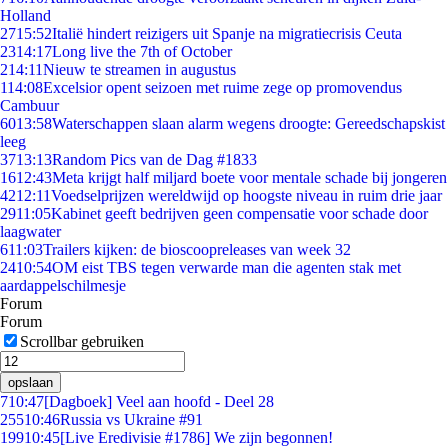
Holland
27
15:52
Italië hindert reizigers uit Spanje na migratiecrisis Ceuta
23
14:17
Long live the 7th of October
2
14:11
Nieuw te streamen in augustus
1
14:08
Excelsior opent seizoen met ruime zege op promovendus
Cambuur
60
13:58
Waterschappen slaan alarm wegens droogte: Gereedschapskist
leeg
37
13:13
Random Pics van de Dag #1833
16
12:43
Meta krijgt half miljard boete voor mentale schade bij jongeren
42
12:11
Voedselprijzen wereldwijd op hoogste niveau in ruim drie jaar
29
11:05
Kabinet geeft bedrijven geen compensatie voor schade door
laagwater
6
11:03
Trailers kijken: de bioscoopreleases van week 32
24
10:54
OM eist TBS tegen verwarde man die agenten stak met
aardappelschilmesje
Forum
Forum
Scrollbar gebruiken
opslaan
7
10:47
[Dagboek] Veel aan hoofd - Deel 28
255
10:46
Russia vs Ukraine #91
199
10:45
[Live Eredivisie #1786] We zijn begonnen!