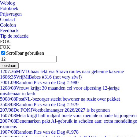
Weblog
Fotoboek
Prijsvragen
Contact
Colofon
Feedback
Tip de redactie
FOK!
FOK!
Scrollbar gebruiken
opslaan
12
07:36
MIVD-baas lekt via Strava routes naar geheime kazerne
16
06:35
VrijMiBabes #316 (not very sfw!)
70
01:09
Random Pics van de Dag #1980
12
08/08
Vrouw krijgt 30 maanden cel voor afpersing 12-jarige
misdienaar in kerk
50
08/08
PostNL-bezorger steekt bewoner na ruzie over pakket
35
08/08
Random Pics van de Dag #1979
2
07/08
De FOK!Voetbalmanager 2026/2027 is begonnen
16
07/08
Meta krijgt half miljard boete voor mentale schade bij jongeren
20
07/08
Denemarken pakt AI-gebruik in scholen aan: extra mondelinge
examens
19
07/08
Random Pics van de Dag #1978