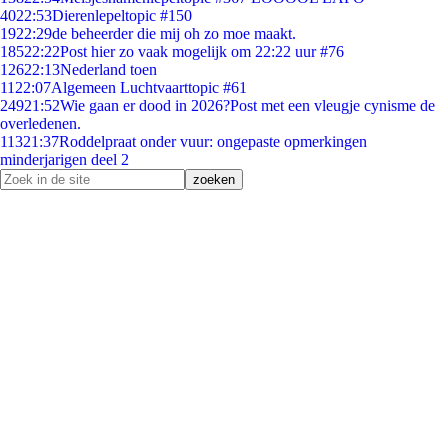
40
22:53
Dierenlepeltopic #150
19
22:29
de beheerder die mij oh zo moe maakt.
185
22:22
Post hier zo vaak mogelijk om 22:22 uur #76
126
22:13
Nederland toen
11
22:07
Algemeen Luchtvaarttopic #61
249
21:52
Wie gaan er dood in 2026?Post met een vleugje cynisme de
overledenen.
113
21:37
Roddelpraat onder vuur: ongepaste opmerkingen
minderjarigen deel 2