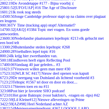
28
02:19
De Avondetappe #177 - Bijna voorbij :(
258
01:52
[UFO/UAP] #16 The Age of Disclosure
16
01:21
Ik rook nog steeds
145
00:50
Jonge Cambridge professor stapt op na claims over plagiaat
en leugens
9
00:36
TV Time (tracking app) stopt! Alternatief?
147
00:32
[AKQ] #3384 Topic met vragen. En soms goede
antwoorden.
236
00:30
Nederlandse plaatsnamen lepeltopic #213 elk gehucht met
een bord telt
133
00:29
Buitenlandse steden lepeltopic #268
249
00:28
Voetballers lepel topic #16
8
00:24
Ik krijg hier zweethanden van.
5
00:18
Eindhoven heeft eigen Reflecting Pool
174
00:06
Vandaag 40 jaar geleden... #3
116
23:37
Vrouwen willen geen man meer #30
175
23:31
[WLR SC #417] Nieuw deel openen was kaputt
67
23:29
De neergang van Duitsland als lichtend voorbeeld #3
71
23:23
Teltopic #1567 tel door en door en door....
153
23:17
Sterren toen en nu #11
3
23:08
Post hier je favoriete SHO podcast!
67
23:01
Het grote Baktopic (voor bakfoto's, -vragen en -tips) #42
72
22:59
[Lil Kleine#12] Nieuwe afleveringen op Prime
34
22:59
[AZ#98] Heel Nederland achter AZ
138
22:54
Meisjesnamenlepeltopic #367 LOOOOL LAPO