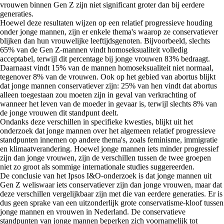
vrouwen binnen Gen Z zijn niet significant groter dan bij eerdere
generaties.
Hoewel deze resultaten wijzen op een relatief progressieve houding
onder jonge mannen, zijn er enkele thema's waarop ze conservatiever
blijken dan hun vrouwelijke leeftijdsgenoten. Bijvoorbeeld, slechts
65% van de Gen Z-mannen vindt homoseksualiteit volledig
acceptabel, terwijl dit percentage bij jonge vrouwen 83% bedraagt.
Daarnaast vindt 15% van de mannen homoseksualiteit niet normaal,
tegenover 8% van de vrouwen. Ook op het gebied van abortus blijkt
dat jonge mannen conservatiever zijn: 25% van hen vindt dat abortus
alleen toegestaan zou moeten zijn in geval van verkrachting of
wanneer het leven van de moeder in gevaar is, terwijl slechts 8% van
de jonge vrouwen dit standpunt deelt.
Ondanks deze verschillen in specifieke kwesties, blijkt uit het
onderzoek dat jonge mannen over het algemeen relatief progressieve
standpunten innemen op andere thema's, zoals feminisme, immigratie
en klimaatverandering. Hoewel jonge mannen iets minder progressief
zijn dan jonge vrouwen, zijn de verschillen tussen de twee groepen
niet zo groot als sommige internationale studies suggereerden.
De conclusie van het Ipsos I&O-onderzoek is dat jonge mannen uit
Gen Z weliswaar iets conservatiever zijn dan jonge vrouwen, maar dat
deze verschillen vergelijkbaar zijn met die van eerdere generaties. Er is
dus geen sprake van een uitzonderlijk grote conservatisme-kloof tussen
jonge mannen en vrouwen in Nederland. De conservatieve
standpunten van jonge mannen beperken zich voornamelijk tot