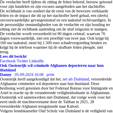
De verdachte heeft tijdens de zitting de feiten bekend, berouw getoond
voor zijn handelen en zijn excuses aangeboden aan het slachtoffer.
De rechtbank is van oordeel dat de ernst van de bewezen verklaarde
feiten en de impact die dit op het slachtoffer heeft gehad, een (deels)
onvoorwaardelijke gevangenisstraf en een taakstraf rechtvaardigen. In
de persoonlijke omstandigheden van de verdachte en zijn houding ter
zitting ziet de rechtbank aanleiding om de straf enigszins te matigen.
De verdachte wordt veroordeeld tot 90 dagen celstraf, waarvan 76
dagen voorwaardelijk, met een proeftijd van twee jaar. Ook krijgt hij
160 uur taakstraf, moet hij 1.500 euro schadevergoeding betalen en
krijgt hij de telefoon waarmee hij de strafbare feiten pleegde, niet
terug.
Lees dit bericht
Facebook
Twitter
LinkedIn
Ook Oostenrijk wil criminele Afghanen deporteren naar hun
thuisland
Danny
05-09-2024 16:06
print
Oostenrijk heeft aangekondigd dat het,
net als Duitsland
, veroordeelde
Afghaanse criminelen wil deporteren naar hun thuisland. Deze
beslissing werd genomen door het Federaal Bureau voor Immigratie en
Asiel in reactie op de veranderende veiligheidssituatie in Afghanistan.
Oostenrijk wil samenwerken met Duitsland, dat vorige week voor het
eerst sinds de machtsovername door de Taliban in 2021, 28
veroordeelde Afghanen terugstuurde naar Kaboel.
Volgens bondskanselier Olaf Scholz van Duitsland is de veiligheid van