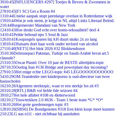
39
10:45
[INFLUENCERS #297] Toetjes & Bevers & Zwemmen in
water
278
10:45
[F1 SC] Get a Room #4
13
10:44
Unieke aanpak stopt jarenlange overlast in Rotterdamse wijk
159
10:44
Wat je ook stemt, je krijgt in NL altijd Links Liberaal Beleid.
2
10:44
Burgemeester Mamdani van New York
124
10:43
Hoe denkt God echt over homo-seksualiteit? deel 4
14
10:41
Petitie behoud npo 5 Soul & Jazz
126
10:41
Koopzegels sparen bij AH duurt straks 2x zo lang
130
10:41
Huisarts doet haar werk onder invloed van alcohol
271
10:40
[NET5] Het blok 2026 #32 Blokkendozen
35
10:36
Defensiepact Pakistan, Turkije en Saudi-Arabië bevat art.5
clausule?
253
10:35
Oscar Piastri: Over 10 jaar de BESTE allertijden-topic
297
10:35
Oorlog Iran #136 Bridge and powerplant day incoming?
279
10:33
Het enige echte LEGO-topic #45 LEGOOOOOOOOOOO
54
10:29
OM-Teamleider met kinderporno is oud-directeur van twee
basisscholen
162
10:28
Algemeen steektopic, waar er een steekje los zit #3
203
10:28
[RTL] B&B vol liefde 6de seizoen #4
39
10:27
Het hele alfabet #108 en 4letterwoord
182
10:27
Touwtrekken 2.0 #636 - Team 1 beste team *G* *O*
136
10:26
Het grote goedemorgen topic #3
128
10:26
[SBS6] De Bondgenoten #318 Een klein kusje moet kunnen
2
10:23
LG nas n1t1 - niet zichtbaar bij aansluiten