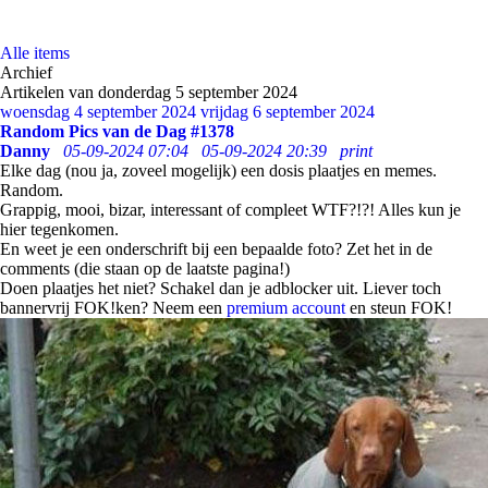
Alle items
Archief
Artikelen van donderdag 5 september 2024
woensdag 4 september 2024
vrijdag 6 september 2024
Random Pics van de Dag #1378
Danny
05-09-2024 07:04
05-09-2024 20:39
print
Elke dag (nou ja, zoveel mogelijk) een dosis plaatjes en memes.
Random.
Grappig, mooi, bizar, interessant of compleet WTF?!?! Alles kun je
hier tegenkomen.
En weet je een onderschrift bij een bepaalde foto? Zet het in de
comments (die staan op de laatste pagina!)
Doen plaatjes het niet? Schakel dan je adblocker uit. Liever toch
bannervrij FOK!ken? Neem een
premium account
en steun FOK!