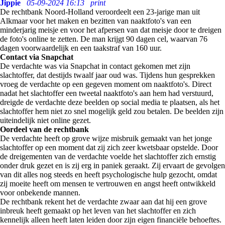
Jippie
05-09-2024 16:13
print
De rechtbank Noord-Holland veroordeelt een 23-jarige man uit
Alkmaar voor het maken en bezitten van naaktfoto's van een
minderjarig meisje en voor het afpersen van dat meisje door te dreigen
de foto's online te zetten. De man krijgt 90 dagen cel, waarvan 76
dagen voorwaardelijk en een taakstraf van 160 uur.
Contact via Snapchat
De verdachte was via Snapchat in contact gekomen met zijn
slachtoffer, dat destijds twaalf jaar oud was. Tijdens hun gesprekken
vroeg de verdachte op een gegeven moment om naaktfoto's. Direct
nadat het slachtoffer een tweetal naaktfoto's aan hem had verstuurd,
dreigde de verdachte deze beelden op social media te plaatsen, als het
slachtoffer hem niet zo snel mogelijk geld zou betalen. De beelden zijn
uiteindelijk niet online gezet.
Oordeel van de rechtbank
De verdachte heeft op grove wijze misbruik gemaakt van het jonge
slachtoffer op een moment dat zij zich zeer kwetsbaar opstelde. Door
de dreigementen van de verdachte voelde het slachtoffer zich ernstig
onder druk gezet en is zij erg in paniek geraakt. Zij ervaart de gevolgen
van dit alles nog steeds en heeft psychologische hulp gezocht, omdat
zij moeite heeft om mensen te vertrouwen en angst heeft ontwikkeld
voor onbekende mannen.
De rechtbank rekent het de verdachte zwaar aan dat hij een grove
inbreuk heeft gemaakt op het leven van het slachtoffer en zich
kennelijk alleen heeft laten leiden door zijn eigen financiële behoeftes.