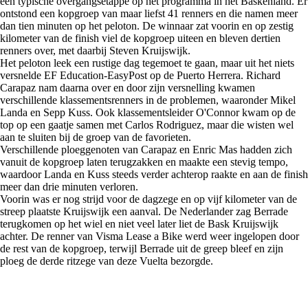
een typische overgangsetappe op het programma in het Baskenland. Er
ontstond een kopgroep van maar liefst 41 renners en die namen meer
dan tien minuten op het peloton. De winnaar zat voorin en op zestig
kilometer van de finish viel de kopgroep uiteen en bleven dertien
renners over, met daarbij Steven Kruijswijk.
Het peloton leek een rustige dag tegemoet te gaan, maar uit het niets
versnelde EF Education-EasyPost op de Puerto Herrera. Richard
Carapaz nam daarna over en door zijn versnelling kwamen
verschillende klassementsrenners in de problemen, waaronder Mikel
Landa en Sepp Kuss. Ook klassementsleider O'Connor kwam op de
top op een gaatje samen met Carlos Rodriguez, maar die wisten wel
aan te sluiten bij de groep van de favorieten.
Verschillende ploeggenoten van Carapaz en Enric Mas hadden zich
vanuit de kopgroep laten terugzakken en maakte een stevig tempo,
waardoor Landa en Kuss steeds verder achterop raakte en aan de finish
meer dan drie minuten verloren.
Voorin was er nog strijd voor de dagzege en op vijf kilometer van de
streep plaatste Kruijswijk een aanval. De Nederlander zag Berrade
terugkomen op het wiel en niet veel later liet de Bask Kruijswijk
achter. De renner van Visma Lease a Bike werd weer ingelopen door
de rest van de kopgroep, terwijl Berrade uit de greep bleef en zijn
ploeg de derde ritzege van deze Vuelta bezorgde.