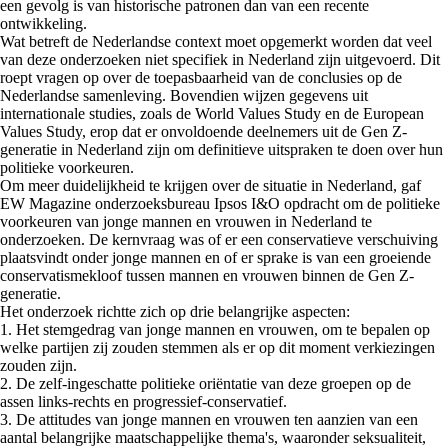
een gevolg is van historische patronen dan van een recente
ontwikkeling.
Wat betreft de Nederlandse context moet opgemerkt worden dat veel
van deze onderzoeken niet specifiek in Nederland zijn uitgevoerd. Dit
roept vragen op over de toepasbaarheid van de conclusies op de
Nederlandse samenleving. Bovendien wijzen gegevens uit
internationale studies, zoals de World Values Study en de European
Values Study, erop dat er onvoldoende deelnemers uit de Gen Z-
generatie in Nederland zijn om definitieve uitspraken te doen over hun
politieke voorkeuren.
Om meer duidelijkheid te krijgen over de situatie in Nederland, gaf
EW Magazine onderzoeksbureau Ipsos I&O opdracht om de politieke
voorkeuren van jonge mannen en vrouwen in Nederland te
onderzoeken. De kernvraag was of er een conservatieve verschuiving
plaatsvindt onder jonge mannen en of er sprake is van een groeiende
conservatismekloof tussen mannen en vrouwen binnen de Gen Z-
generatie.
Het onderzoek richtte zich op drie belangrijke aspecten:
1. Het stemgedrag van jonge mannen en vrouwen, om te bepalen op
welke partijen zij zouden stemmen als er op dit moment verkiezingen
zouden zijn.
2. De zelf-ingeschatte politieke oriëntatie van deze groepen op de
assen links-rechts en progressief-conservatief.
3. De attitudes van jonge mannen en vrouwen ten aanzien van een
aantal belangrijke maatschappelijke thema's, waaronder seksualiteit,