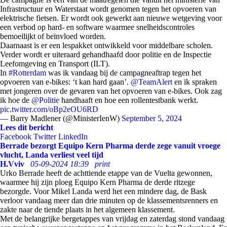
Infrastructuur en Waterstaat wordt genomen tegen het opvoeren van
elektrische fietsen. Er wordt ook gewerkt aan nieuwe wetgeving voor
een verbod op hard- en software waarmee snelheidscontroles
bemoeilijkt of beïnvloed worden.
Daarnaast is er een lespakket ontwikkeld voor middelbare scholen.
Verder wordt er uiteraard gehandhaafd door politie en de Inspectie
Leefomgeving en Transport (ILT).
In
#Rotterdam
was ik vandaag bij de campagneaftrap tegen het
opvoeren van e-bikes: ‘t kan hard gaan’.
@TeamAlert
en ik spraken
met jongeren over de gevaren van het opvoeren van e-bikes. Ook zag
ik hoe de
@Politie
handhaaft en hoe een rollentestbank werkt.
pic.twitter.com/oBp2eOU6RD
— Barry Madlener (@MinisterIenW)
September 5, 2024
Lees dit bericht
Facebook
Twitter
LinkedIn
Berrade bezorgt Equipo Kern Pharma derde zege vanuit vroege
vlucht, Landa verliest veel tijd
H.Vviv
05-09-2024 18:39
print
Urko Berrade heeft de achttiende etappe van de Vuelta gewonnen,
waarmee hij zijn ploeg Equipo Kern Pharma de derde ritzege
bezorgde. Voor Mikel Landa werd het een mindere dag, de Bask
verloor vandaag meer dan drie minuten op de klassementsrenners en
zakte naar de tiende plaats in het algemeen klassement.
Met de belangrijke bergetappes van vrijdag en zaterdag stond vandaag