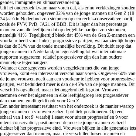
gender, immigratie en klimaatverandering.
Uit het onderzoek kwam naar voren dat, als er nu verkiezingen zouden
worden gehouden, ongeveer 32% van de jonge mannen uit Gen Z (18-
24 jaar) in Nederland zou stemmen op een rechts-conservatieve partij
zoals de PVV, FvD, JA21 of BBB. Dit is lager dan het percentage
mannen van alle leeftijden dat op dergelijke partijen zou stemmen,
namelijk 41%. Tegelijkertijd bleek dat 45% van de Gen Z-mannen een
voorkeur heeft voor linkse, progressieve partijen, wat aanzienlijk hoger
is dan de 31% van de totale mannelijke bevolking. Dit duidt erop dat
jonge mannen in Nederland, in tegenstelling tot wat internationale
rapporten suggereren, relatief progressiever zijn dan hun oudere
mannelijke tegenhangers.
Wanneer deze gegevens worden vergeleken met die van jonge
vrouwen, komt een interessant verschil naar voren. Ongeveer 60% van
de jonge vrouwen geeft aan een voorkeur te hebben voor progressieve
partijen, wat beduidend meer is dan de 45% van de jonge mannen. Dit
verschil is opvallend, maar niet ongebruikelijk groot. Vrouwen
stemmen over het algemeen in elke leeftijdsgroep iets progressiever
dan mannen, en dit geldt ook voor Gen Z.
Een ander interessant resultaat van het onderzoek is de manier waarop
jonge mannen en vrouwen zichzelf politiek positioneren. Op een
schaal van 1 tot 9, waarbij 1 staat voor uiterst progressief en 9 voor
uiterst conservatief, positioneren de meeste jonge mannen zichzelf
dichter bij het progressieve eind. Vrouwen blijken in alle generaties iets
progressiever dan mannen, maar de verschillen tussen mannen en