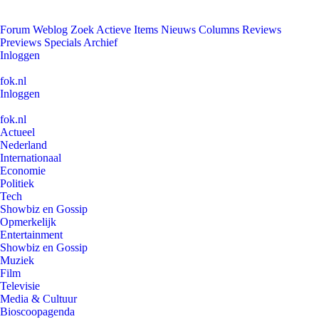
Forum
Weblog
Zoek
Actieve Items
Nieuws
Columns
Reviews
Previews
Specials
Archief
Inloggen
fok.nl
Inloggen
fok.nl
Actueel
Nederland
Internationaal
Economie
Politiek
Tech
Showbiz en Gossip
Opmerkelijk
Entertainment
Showbiz en Gossip
Muziek
Film
Televisie
Media & Cultuur
Bioscoopagenda