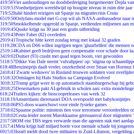
4
19:56
Vier aanhoudingen na doodsbedreiging burgemeester Depla va
13
19:53
Voedselprijzen wereldwijd op hoogste niveau in ruim drie jaar
7
19:52
Italië hindert reizigers uit Spanje na migratiecrisis Ceuta
65
19:50
Onlyfans-model met G-cup wil als NASA-ambassadeur naar 
3
19:50
Smokkelbende opgerold in Spanje, verdienden miljoenen aan m
19
19:45
Quake krijgt na 30 jaar een gratis uitbreiding
25
19:43
Peter Faber (82) overleden
29
19:41
Tropische hitte keert zondag terug met lokaal 32 graden
11
19:28
CDA en D66 willen ingrijpen tegen 'gluurbrillen' die mensen 
25
19:14
Kabinet geeft bedrijven geen compensatie voor schade door la
34
19:02
Duitser (93) crasht met quad tegen boom, vier gewonden
51
18:57
Dikke Van Dale neemt 'vulvalippen' op: 'stigma op schaamlipp
6
18:48
Benzineprijs daalt verder, onzekerheid over Straat van Hormuz bl
24
18:41
'Zwarte weduwes' in Rusland trouwen soldaten voor overlijden
15
18:32
Ontslagen bij Halo Studios na Campaign Evolved
30
18:32
Trump grijpt weer in op automatisch staatsburgerschap bij geb
20
18:25
Denemarken pakt AI-gebruik in scholen aan: extra mondeling
6
18:24
Trailers kijken: de bioscoopreleases van week 32
31
18:19
Amsterdams dierenasiel DOA overspoeld met babykonijntjes
19
18:06
PS5-doos waarschuwt voor einde fysieke games
37
18:02
Spaanse politie: minstens tien voor terrorisme veroordeelden 
33
18:02
Ceuta-leider noemt Marokkaanse grensaanval door migranten 
23
17:58
OM eist TBS tegen verwarde man die agenten stak met aardap
13
17:41
Meta krijgt half miljard boete voor mentale schade bij jongeren
69
15:03
Israël meldt dood twee militairen in Zuid-Libanon, vergeldin