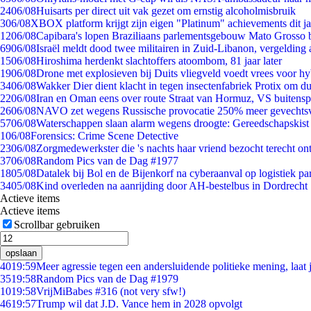
24
06/08
Huisarts per direct uit vak gezet om ernstig alcoholmisbruik
3
06/08
XBOX platform krijgt zijn eigen "Platinum" achievements dit ja
12
06/08
Capibara's lopen Braziliaans parlementsgebouw Mato Grosso 
69
06/08
Israël meldt dood twee militairen in Zuid-Libanon, vergeldin
15
06/08
Hiroshima herdenkt slachtoffers atoombom, 81 jaar later
19
06/08
Drone met explosieven bij Duits vliegveld voedt vrees voor hy
34
06/08
Wakker Dier dient klacht in tegen insectenfabriek Protix om 
22
06/08
Iran en Oman eens over route Straat van Hormuz, VS buitensp
26
06/08
NAVO zet wegens Russische provocatie 250% meer gevechtsvl
57
06/08
Waterschappen slaan alarm wegens droogte: Gereedschapskist
1
06/08
Forensics: Crime Scene Detective
23
06/08
Zorgmedewerkster die 's nachts haar vriend bezocht terecht on
37
06/08
Random Pics van de Dag #1977
18
05/08
Datalek bij Bol en de Bijenkorf na cyberaanval op logistiek pa
34
05/08
Kind overleden na aanrijding door AH-bestelbus in Dordrecht
Actieve items
Actieve items
Scrollbar gebruiken
opslaan
40
19:59
Meer agressie tegen een andersluidende politieke mening, laat j
35
19:58
Random Pics van de Dag #1979
10
19:58
VrijMiBabes #316 (not very sfw!)
46
19:57
Trump wil dat J.D. Vance hem in 2028 opvolgt