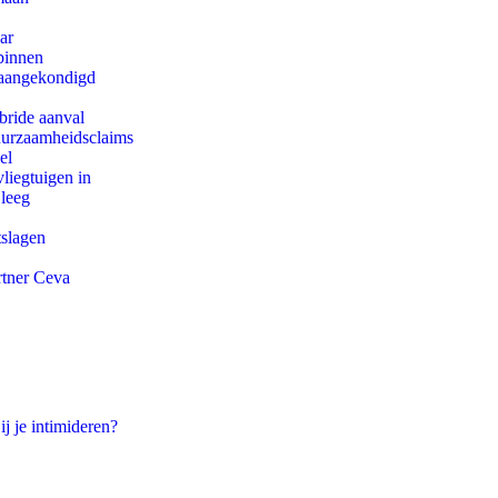
ar
binnen
g aangekondigd
bride aanval
duurzaamheidsclaims
el
iegtuigen in
 leeg
tslagen
rtner Ceva
ij je intimideren?