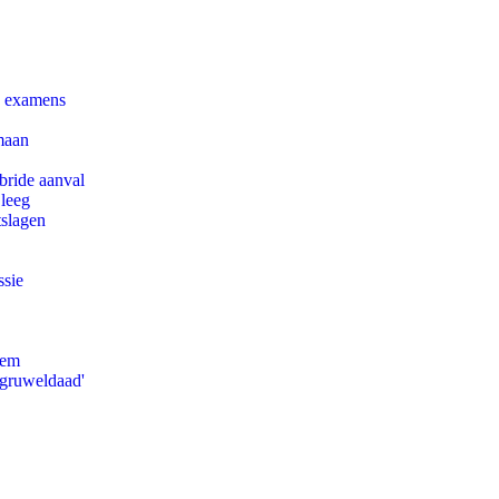
e examens
maan
bride aanval
 leeg
tslagen
ssie
eem
'gruweldaad'