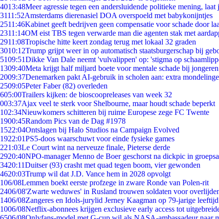
40
13:48
Meer agressie tegen een andersluidende politieke mening, laat j
31
11:52
Amsterdams dierenasiel DOA overspoeld met babykonijntjes
25
11:46
Kabinet geeft bedrijven geen compensatie voor schade door la
23
11:14
OM eist TBS tegen verwarde man die agenten stak met aardap
29
11:08
Tropische hitte keert zondag terug met lokaal 32 graden
30
10:12
Trump grijpt weer in op automatisch staatsburgerschap bij geb
51
09:51
Dikke Van Dale neemt 'vulvalippen' op: 'stigma op schaamlip
13
09:40
Meta krijgt half miljard boete voor mentale schade bij jongeren
20
09:37
Denemarken pakt AI-gebruik in scholen aan: extra mondeling
25
09:05
Peter Faber (82) overleden
6
05:00
Trailers kijken: de bioscoopreleases van week 32
0
03:37
Ajax veel te sterk voor Shelbourne, maar houdt schade beperkt
1
02:34
Nieuwkomers schitteren bij ruime Europese zege FC Twente
19
00:45
Random Pics van de Dag #1978
15
22:04
Ontslagen bij Halo Studios na Campaign Evolved
19
22:01
PS5-doos waarschuwt voor einde fysieke games
2
21:03
Le Court wint na nerveuze finale, Pieterse derde
29
20:40
NPO-manager Menno de Boer geschorst na dickpic in groeps
34
20:11
Duitser (93) crasht met quad tegen boom, vier gewonden
46
20:03
Trump wil dat J.D. Vance hem in 2028 opvolgt
1
06/08
Lemmen boekt eerste profzege in zware Ronde van Polen-rit
24
06/08
'Zwarte weduwes' in Rusland trouwen soldaten voor overlijden
14
06/08
Zangeres en Idols-jurylid Jerney Kaagman op 79-jarige leeftij
10
06/08
Netflix-abonnees krijgen exclusieve early access tot uitgebreid
65
06/08
Onlyfans-model met G-cup wil als NASA-ambassadeur naar 