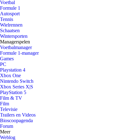
Voetbal
Formule 1
Autosport
Tennis
Wielrennen
Schaatsen
Wintersporten
Managerspelen
Voetbalmanager
Formule 1-manager
Games
PC
Playstation 4
Xbox One
Nintendo Switch
Xbox Series X|S
PlayStation 5
Film & TV
Film
Televisie
Trailers en Videos
Bioscoopagenda
Forum
Meer
Weblog