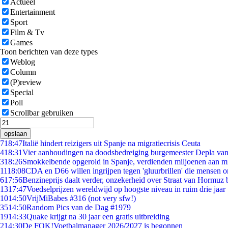
Actueel
Entertainment
Sport
Film & Tv
Games
Toon berichten van deze types
Weblog
Column
(P)review
Special
Poll
Scrollbar gebruiken
opslaan
7
18:47
Italië hindert reizigers uit Spanje na migratiecrisis Ceuta
4
18:31
Vier aanhoudingen na doodsbedreiging burgemeester Depla va
3
18:26
Smokkelbende opgerold in Spanje, verdienden miljoenen aan m
11
18:08
CDA en D66 willen ingrijpen tegen 'gluurbrillen' die mensen 
6
17:56
Benzineprijs daalt verder, onzekerheid over Straat van Hormuz bl
13
17:47
Voedselprijzen wereldwijd op hoogste niveau in ruim drie jaar
10
14:50
VrijMiBabes #316 (not very sfw!)
35
14:50
Random Pics van de Dag #1979
19
14:33
Quake krijgt na 30 jaar een gratis uitbreiding
2
14:30
De FOK!Voetbalmanager 2026/2027 is begonnen