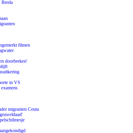
n Breda
maan
igranten
ongemerkt filmen
agwater
en doorbreken'
ijft
suitkering
oorte in VS
e examens
onder migranten Ceuta
'gruweldaad'
pelschilmesje
g aangekondigd