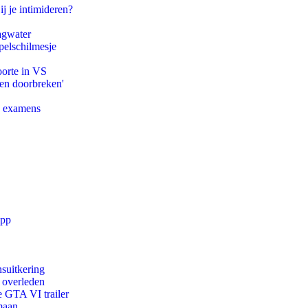
ij je intimideren?
agwater
pelschilmesje
oorte in VS
pen doorbreken'
e examens
app
suitkering
d overleden
e GTA VI trailer
maan