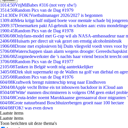
10
14:50
VrijMiBabes #316 (not very sfw!)
35
14:50
Random Pics van de Dag #1979
2
14:30
De FOK!Voetbalmanager 2026/2027 is begonnen
13
09:40
Meta krijgt half miljard boete voor mentale schade bij jongeren
20
09:37
Denemarken pakt AI-gebruik in scholen aan: extra mondeling
19
00:45
Random Pics van de Dag #1978
65
06/08
Onlyfans-model met G-cup wil als NASA-ambassadeur naar 
24
06/08
Huisarts per direct uit vak gezet om ernstig alcoholmisbruik
19
06/08
Drone met explosieven bij Duits vliegveld voedt vrees voor hy
57
06/08
Waterschappen slaan alarm wegens droogte: Gereedschapskist
23
06/08
Zorgmedewerkster die 's nachts haar vriend bezocht terecht on
37
06/08
Random Pics van de Dag #1977
21
05/08
Tanken in België wordt nóg aantrekkelijker
34
05/08
Dirk sluit supermarkt op de Wallen na golf van diefstal en agre
12
05/08
Random Pics van de Dag #1976
6
04/08
Kraftwerk brengt ruimteschip terug naar Eindhoven
20
04/08
Apple vecht Britse eis tot inbouwen backdoor in iCloud aan
85
04/08
'Witte' mannen discrimineren is volgens OM geen enkel probl
33
04/08
Ceuta-leider noemt Marokkaanse grensaanval door migranten 
6
04/08
Grote natuurbrand Boschhuizerbergen groeit naar 100 hectare
6
04/08
FOK! was even down
Laatste items
Laatste items
Toon berichten uit deze thema's