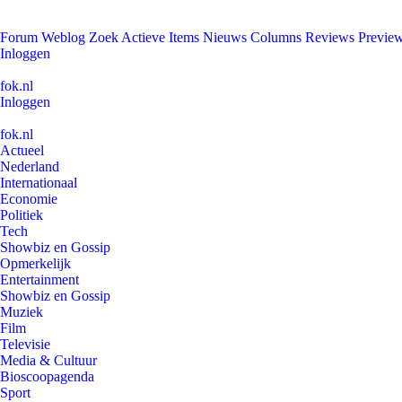
Forum
Weblog
Zoek
Actieve Items
Nieuws
Columns
Reviews
Previe
Inloggen
fok.nl
Inloggen
fok.nl
Actueel
Nederland
Internationaal
Economie
Politiek
Tech
Showbiz en Gossip
Opmerkelijk
Entertainment
Showbiz en Gossip
Muziek
Film
Televisie
Media & Cultuur
Bioscoopagenda
Sport