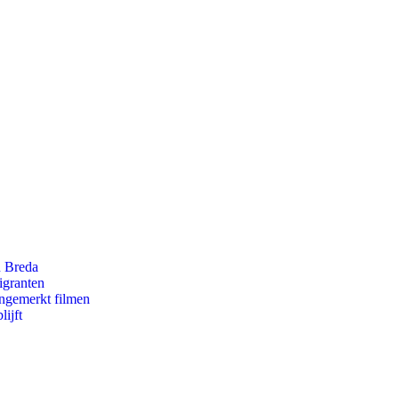
n Breda
igranten
ongemerkt filmen
ijft