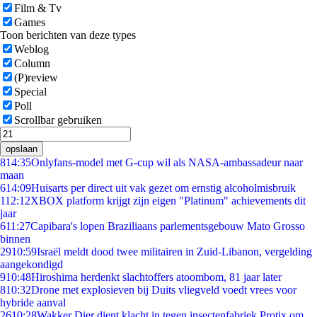
Film & Tv
Games
Toon berichten van deze types
Weblog
Column
(P)review
Special
Poll
Scrollbar gebruiken
opslaan
8
14:35
Onlyfans-model met G-cup wil als NASA-ambassadeur naar
maan
6
14:09
Huisarts per direct uit vak gezet om ernstig alcoholmisbruik
1
12:12
XBOX platform krijgt zijn eigen "Platinum" achievements dit
jaar
6
11:27
Capibara's lopen Braziliaans parlementsgebouw Mato Grosso
binnen
29
10:59
Israël meldt dood twee militairen in Zuid-Libanon, vergelding
aangekondigd
9
10:48
Hiroshima herdenkt slachtoffers atoombom, 81 jaar later
8
10:32
Drone met explosieven bij Duits vliegveld voedt vrees voor
hybride aanval
26
10:28
Wakker Dier dient klacht in tegen insectenfabriek Protix om