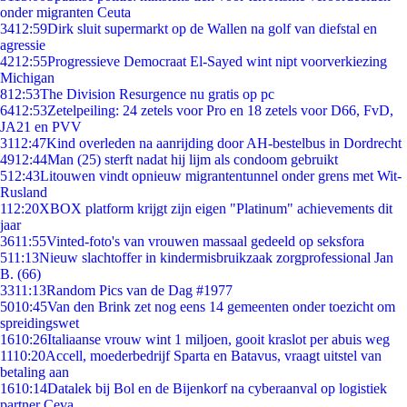
onder migranten Ceuta
34
12:59
Dirk sluit supermarkt op de Wallen na golf van diefstal en
agressie
42
12:55
Progressieve Democraat El-Sayed wint nipt voorverkiezing
Michigan
8
12:53
The Division Resurgence nu gratis op pc
64
12:53
Zetelpeiling: 24 zetels voor Pro en 18 zetels voor D66, FvD,
JA21 en PVV
31
12:47
Kind overleden na aanrijding door AH-bestelbus in Dordrecht
49
12:44
Man (25) sterft nadat hij lijm als condoom gebruikt
5
12:43
Litouwen vindt opnieuw migrantentunnel onder grens met Wit-
Rusland
1
12:20
XBOX platform krijgt zijn eigen "Platinum" achievements dit
jaar
36
11:55
Vinted-foto's van vrouwen massaal gedeeld op seksfora
5
11:13
Nieuw slachtoffer in kindermisbruikzaak zorgprofessional Jan
B. (66)
33
11:13
Random Pics van de Dag #1977
50
10:45
Van den Brink zet nog eens 14 gemeenten onder toezicht om
spreidingswet
16
10:26
Italiaanse vrouw wint 1 miljoen, gooit kraslot per abuis weg
11
10:20
Accell, moederbedrijf Sparta en Batavus, vraagt uitstel van
betaling aan
16
10:14
Datalek bij Bol en de Bijenkorf na cyberaanval op logistiek
partner Ceva