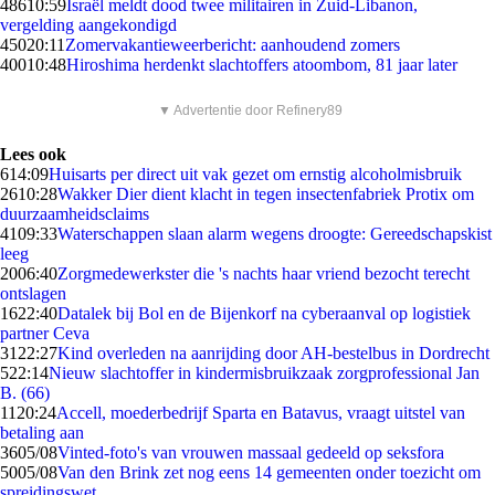
486
10:59
Israël meldt dood twee militairen in Zuid-Libanon,
vergelding aangekondigd
450
20:11
Zomervakantieweerbericht: aanhoudend zomers
400
10:48
Hiroshima herdenkt slachtoffers atoombom, 81 jaar later
▼ Advertentie door Refinery89
Lees ook
6
14:09
Huisarts per direct uit vak gezet om ernstig alcoholmisbruik
26
10:28
Wakker Dier dient klacht in tegen insectenfabriek Protix om
duurzaamheidsclaims
41
09:33
Waterschappen slaan alarm wegens droogte: Gereedschapskist
leeg
20
06:40
Zorgmedewerkster die 's nachts haar vriend bezocht terecht
ontslagen
16
22:40
Datalek bij Bol en de Bijenkorf na cyberaanval op logistiek
partner Ceva
31
22:27
Kind overleden na aanrijding door AH-bestelbus in Dordrecht
5
22:14
Nieuw slachtoffer in kindermisbruikzaak zorgprofessional Jan
B. (66)
11
20:24
Accell, moederbedrijf Sparta en Batavus, vraagt uitstel van
betaling aan
36
05/08
Vinted-foto's van vrouwen massaal gedeeld op seksfora
50
05/08
Van den Brink zet nog eens 14 gemeenten onder toezicht om
spreidingswet