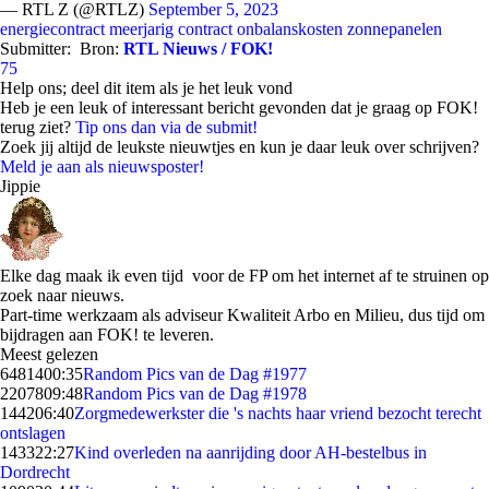
— RTL Z (@RTLZ)
September 5, 2023
energiecontract
meerjarig contract
onbalanskosten
zonnepanelen
Submitter:
Bron:
RTL Nieuws / FOK!
75
Help ons; deel dit item als je het leuk vond
Heb je een leuk of interessant bericht gevonden dat je graag op FOK!
terug ziet?
Tip ons dan via de submit!
Zoek jij altijd de leukste nieuwtjes en kun je daar leuk over schrijven?
Meld je aan als nieuwsposter!
Jippie
Elke dag maak ik even tijd voor de FP om het internet af te struinen op
zoek naar nieuws.
Part-time werkzaam als adviseur Kwaliteit Arbo en Milieu, dus tijd om
bijdragen aan FOK! te leveren.
Meest gelezen
64814
00:35
Random Pics van de Dag #1977
22078
09:48
Random Pics van de Dag #1978
1442
06:40
Zorgmedewerkster die 's nachts haar vriend bezocht terecht
ontslagen
1433
22:27
Kind overleden na aanrijding door AH-bestelbus in
Dordrecht