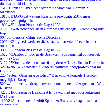
duurzaamheidsclaims
15
10:16
Iran en Oman eens over route Straat van Hormuz, VS
buitenspel
18
10:08
NAVO zet wegens Russische provocatie 250% meer
gevechtsvliegtuigen in
18
09:48
Random Pics van de Dag #1978
41
09:33
Waterschappen slaan alarm wegens droogte: Gereedschapskist
leeg
0
07:00
Forensics: Crime Scene Detective
20
06:40
Zorgmedewerkster die 's nachts haar vriend bezocht terecht
ontslagen
33
00:35
Random Pics van de Dag #1977
16
22:40
Datalek bij Bol en de Bijenkorf na cyberaanval op logistiek
partner Ceva
31
22:27
Kind overleden na aanrijding door AH-bestelbus in Dordrecht
5
22:14
Nieuw slachtoffer in kindermisbruikzaak zorgprofessional Jan
B. (66)
2
20:49
Geen Qatar en Abu Dhabi? Dan eindigt Formule 1-seizoen
mogelijk in Europa
5
20:44
Litouwen vindt opnieuw migrantentunnel onder grens met Wit-
Rusland
42
20:34
Progressieve Democraat El-Sayed wint nipt voorverkiezing
Michigan
11
20:24
Accell, moederbedrijf Sparta en Batavus, vraagt uitstel van
betaling aan