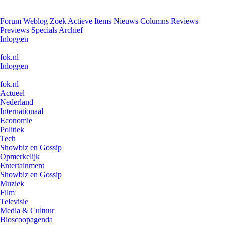
Forum
Weblog
Zoek
Actieve Items
Nieuws
Columns
Reviews
Previews
Specials
Archief
Inloggen
fok.nl
Inloggen
fok.nl
Actueel
Nederland
Internationaal
Economie
Politiek
Tech
Showbiz en Gossip
Opmerkelijk
Entertainment
Showbiz en Gossip
Muziek
Film
Televisie
Media & Cultuur
Bioscoopagenda