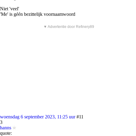
Niet 'veel'
'Me' is géén bezittelijk voornaamwoord
▼ Advertentie door Refinery89
woensdag 6 september 2023, 11:25 uur
#11
3
hanns
quote: