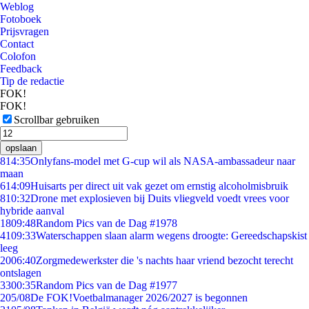
Weblog
Fotoboek
Prijsvragen
Contact
Colofon
Feedback
Tip de redactie
FOK!
FOK!
Scrollbar gebruiken
opslaan
8
14:35
Onlyfans-model met G-cup wil als NASA-ambassadeur naar
maan
6
14:09
Huisarts per direct uit vak gezet om ernstig alcoholmisbruik
8
10:32
Drone met explosieven bij Duits vliegveld voedt vrees voor
hybride aanval
18
09:48
Random Pics van de Dag #1978
41
09:33
Waterschappen slaan alarm wegens droogte: Gereedschapskist
leeg
20
06:40
Zorgmedewerkster die 's nachts haar vriend bezocht terecht
ontslagen
33
00:35
Random Pics van de Dag #1977
2
05/08
De FOK!Voetbalmanager 2026/2027 is begonnen