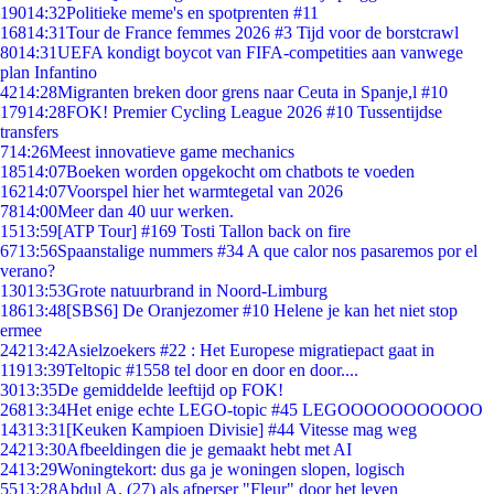
190
14:32
Politieke meme's en spotprenten #11
168
14:31
Tour de France femmes 2026 #3 Tijd voor de borstcrawl
80
14:31
UEFA kondigt boycot van FIFA-competities aan vanwege
plan Infantino
42
14:28
Migranten breken door grens naar Ceuta in Spanje,l #10
179
14:28
FOK! Premier Cycling League 2026 #10 Tussentijdse
transfers
7
14:26
Meest innovatieve game mechanics
185
14:07
Boeken worden opgekocht om chatbots te voeden
162
14:07
Voorspel hier het warmtegetal van 2026
78
14:00
Meer dan 40 uur werken.
15
13:59
[ATP Tour] #169 Tosti Tallon back on fire
67
13:56
Spaanstalige nummers #34 A que calor nos pasaremos por el
verano?
130
13:53
Grote natuurbrand in Noord-Limburg
186
13:48
[SBS6] De Oranjezomer #10 Helene je kan het niet stop
ermee
242
13:42
Asielzoekers #22 : Het Europese migratiepact gaat in
119
13:39
Teltopic #1558 tel door en door en door....
30
13:35
De gemiddelde leeftijd op FOK!
268
13:34
Het enige echte LEGO-topic #45 LEGOOOOOOOOOOO
143
13:31
[Keuken Kampioen Divisie] #44 Vitesse mag weg
242
13:30
Afbeeldingen die je gemaakt hebt met AI
24
13:29
Woningtekort: dus ga je woningen slopen, logisch
55
13:28
Abdul A. (27) als afperser "Fleur" door het leven