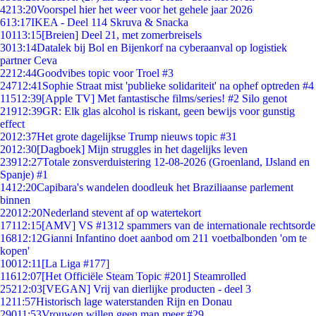
42
13:20
Voorspel hier het weer voor het gehele jaar 2026
6
13:17
IKEA - Deel 114 Skruva & Snacka
101
13:15
[Breien] Deel 21, met zomerbreisels
30
13:14
Datalek bij Bol en Bijenkorf na cyberaanval op logistiek
partner Ceva
22
12:44
Goodvibes topic voor Troel #3
247
12:41
Sophie Straat mist 'publieke solidariteit' na ophef optreden #4
115
12:39
[Apple TV] Met fantastische films/series! #2 Silo genot
219
12:39
GR: Elk glas alcohol is riskant, geen bewijs voor gunstig
effect
20
12:37
Het grote dagelijkse Trump nieuws topic #31
20
12:30
[Dagboek] Mijn struggles in het dagelijks leven
239
12:27
Totale zonsverduistering 12-08-2026 (Groenland, IJsland en
Spanje) #1
14
12:20
Capibara's wandelen doodleuk het Braziliaanse parlement
binnen
220
12:20
Nederland stevent af op watertekort
171
12:15
[AMV] VS #1312 spammers van de internationale rechtsorde
168
12:12
Gianni Infantino doet aanbod om 211 voetbalbonden 'om te
kopen'
100
12:11
[La Liga #177]
116
12:07
[Het Officiële Steam Topic #201] Steamrolled
252
12:03
[VEGAN] Vrij van dierlijke producten - deel 3
12
11:57
Historisch lage waterstanden Rijn en Donau
290
11:53
Vrouwen willen geen man meer #29