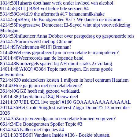
18
14:58
Huisarts doet haar werk onder invloed van alcohol
91
14:58
[RTL] B&B vol liefde 6de seizoen #4
53
14:58
Covid19 the aftermath #17 bananenmilkshake
34
14:56
[SBS6] De Bondgenoten #317 We dansen de macaroni
42
14:55
Progressieve Democraat El-Sayed wint nipt voorverkiezing
Michigan
90
14:53
Influencer Anna Dobber over pestgedrag op gesponsorde reis
26
14:52
Forum werkt niet op Chrome
51
14:49
[Wielrennen #616] Brennan!
5
14:48
Wel eens geprobeerd jou in een relatie te manipuleren?
230
14:48
Weerrecords aan de lopende band
85
14:48
Koopzegels sparen bij AH duurt straks 2x zo lang
140
14:48
[AKQ] #3384 Topic met vragen. En soms goede
antwoorden.
72
14:46
30 asielzoekers kosten 1 miljoen in hotel centrum Haarlem
8
14:43
Hoe ga jij om met een relatiebreuk?
36
14:40
GGZ heeft mij gezond verklaard.
169
14:38
[PlayStation #184] Nieuw deel
124
14:37
[UEL/ECL live topic] #160 GOAAAAAAAAAAAAAL
201
14:36
Het Grote Songfestivalfeest Ziggo Dome #5 13 november
2026
25
14:35
Zou je vreemdgaan in een relatie kunnen vergeven?
66
14:34
De Bondgenoten Spoiler Topic #3
63
14:34
Afvallen met injecties #4
142
14:33
[SBS6] Vandaag Inside #136 - Boekje pluggen.