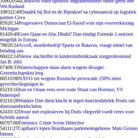
1090
20:44
Litouwen vindt opnieuw migrantentunnel onder grens met
Wit-Rusland
1085
22:40
Datalek bij Bol en de Bijenkorf na cyberaanval op logistiek
partner Ceva
859
20:34
Progressieve Democraat El-Sayed wint nipt voorverkiezing
Michigan
814
20:49
Geen Qatar en Abu Dhabi? Dan eindigt Formule 1-seizoen
mogelijk in Europa
780
20:24
Accell, moederbedrijf Sparta en Batavus, vraagt uitstel van
betaling aan
684
22:14
Nieuw slachtoffer in kindermisbruikzaak zorgprofessional
Jan B. (66)
674
09:33
Waterschappen slaan alarm wegens droogte:
Gereedschapskist leeg
665
10:08
NAVO zet wegens Russische provocatie 250% meer
gevechtsvliegtuigen in
652
10:16
Iran en Oman eens over route Straat van Hormuz, VS
buitenspel
632
10:28
Wakker Dier dient klacht in tegen insectenfabriek Protix om
duurzaamheidsclaims
624
10:32
Drone met explosieven bij Duits vliegveld voedt vrees voor
hybride aanval
607
07:00
Forensics: Crime Scene Detective
541
11:27
Capibara's lopen Braziliaans parlementsgebouw Mato Grosso
binnen