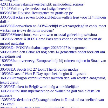
4
20:11
Zomervakantieweerbericht: aanhoudend zomers
1
19:48
Vollering de sterkste na lastige heuvelrit
8
05/08
The Division Resurgence nu gratis op pc
33
05/08
Hackers roven Coldcard-bitcoinwallets leeg voor 114 miljoen
dollar
44
05/08
Doorwerken na AOW-leeftijd vaker vastgelegd in cao's, moet
werken na je 67e de norm worden?
36
05/08
Vinted-foto's van vrouwen massaal gedeeld op seksfora
1
05/08
Nieuwe XBOX Game Pass titels voor de eerste helft van de
maand augustus
2
05/08
De FOK!Voetbalmanager 2026/2027 is begonnen
50
05/08
Van den Brink zet nog eens 14 gemeenten onder toezicht om
spreidingswet
18
05/08
Iran overweegt Europese hulp bij ruimen mijnen in Straat van
Hormuz
3
05/08
EA Sports FC 27 toont The Grounds-modus
1
05/08
Gears of War: E-Day open beta begint 6 augustus
36
05/08
Pentagon verbruikt meer raketten dan kan worden aangevuld,
tekort dreigt
21
05/08
Tanken in België wordt nóg aantrekkelijker
34
05/08
Dirk sluit supermarkt op de Wallen na golf van diefstal en
agressie
13
05/08
Nederlander (23) aangehouden in Duitsland na snelheid van
235 km/u