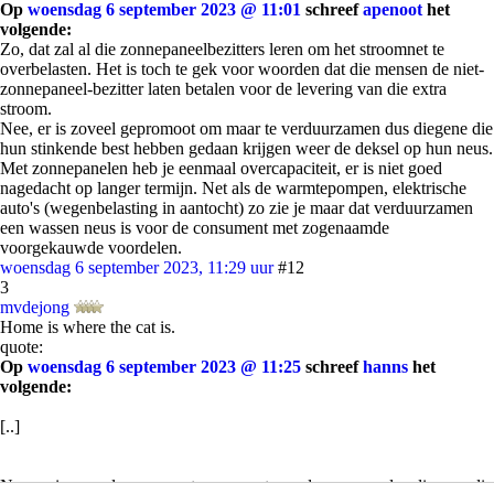
Op
woensdag 6 september 2023 @ 11:01
schreef
apenoot
het
volgende:
Zo, dat zal al die zonnepaneelbezitters leren om het stroomnet te
overbelasten. Het is toch te gek voor woorden dat die mensen de niet-
zonnepaneel-bezitter laten betalen voor de levering van die extra
stroom.
Nee, er is zoveel gepromoot om maar te verduurzamen dus diegene die
hun stinkende best hebben gedaan krijgen weer de deksel op hun neus.
Met zonnepanelen heb je eenmaal overcapaciteit, er is niet goed
nagedacht op langer termijn. Net als de warmtepompen, elektrische
auto's (wegenbelasting in aantocht) zo zie je maar dat verduurzamen
een wassen neus is voor de consument met zogenaamde
voorgekauwde voordelen.
woensdag 6 september 2023, 11:29 uur
#12
3
mvdejong
Home is where the cat is.
quote:
Op
woensdag 6 september 2023 @ 11:25
schreef
hanns
het
volgende:
[..]
Nee, er is zoveel gepromoot om maar te verduurzamen dus diegene die