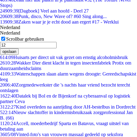
Stops)
249
09:39
[Dagboek] Veel aan hoofd - Deel 27
206
09:38
Punk, disco, New Wave of? #60 Sing along...
139
09:38
Zaken waar je je echt dood aan ergert #17 - Werklui
Nederland
Nederland
Scrollbar gebruiken
opslaan
6
14:09
Huisarts per direct uit vak gezet om ernstig alcoholmisbruik
26
10:28
Wakker Dier dient klacht in tegen insectenfabriek Protix om
duurzaamheidsclaims
41
09:33
Waterschappen slaan alarm wegens droogte: Gereedschapskist
leeg
20
06:40
Zorgmedewerkster die 's nachts haar vriend bezocht terecht
ontslagen
16
22:40
Datalek bij Bol en de Bijenkorf na cyberaanval op logistiek
partner Ceva
31
22:27
Kind overleden na aanrijding door AH-bestelbus in Dordrecht
5
22:14
Nieuw slachtoffer in kindermisbruikzaak zorgprofessional Jan
B. (66)
11
20:24
Accell, moederbedrijf Sparta en Batavus, vraagt uitstel van
betaling aan
36
05/08
Vinted-foto's van vrouwen massaal gedeeld op seksfora