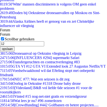
81
19:50
'Witte' mannen discrimineren is volgens OM geen enkel
probleem
26
19:49
Doden bij Oekraïense droneaanvallen op Moskou en Sint-
Petersburg
30
19:44
Alaska Airlines heeft er genoeg van en zet Christelijke
influencer uit vliegtuig
Forum
Forum
Scrollbar gebruiken
opslaan
38
15:06
Droneaanval op Oekrains vliegtuig in Leipzig
247
15:06
[INFLUENCERS #294] supermarkt Safari
27
15:06
Transfergeruchten en contractverlenging #83
10
15:05
GTA VI #12 GTA VI Extended look 27 Augustus Netflix/YT
71
15:05
Voedselwaakhond wil dat Efteling stopt met onbeperkt
frisdrank
179
15:04
NEC #77: Wat een seizoen is dit zeg
34
15:04
Oorlog in Oekraïne #1318 Drone baby drone
219
15:03
[Videoland] B&B vol liefde 6de seizoen #1 voor de
vooruitkijkers
246
15:03
Vinted #15 nog-net-niet gratis en verzendgezeur
118
14:58
Wat lees je nu? #96 zomerlezen
295
14:58
[Crowdfunding] #442 Golfbanen en betere projecten.....