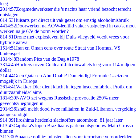
leeg
20
14:57
Zorgmedewerkster die 's nachts haar vriend bezocht terecht
ontslagen
6
14:53
Huisarts per direct uit vak gezet om ernstig alcoholmisbruik
44
14:52
Doorwerken na AOW-leeftijd vaker vastgelegd in cao's, moet
werken na je 67e de norm worden?
8
14:51
Drone met explosieven bij Duits vliegveld voedt vrees voor
hybride aanval
15
14:51
Iran en Oman eens over route Straat van Hormuz, VS
buitenspel
18
14:48
Random Pics van de Dag #1978
33
14:45
Hackers roven Coldcard-bitcoinwallets leeg voor 114 miljoen
dollar
2
14:44
Geen Qatar en Abu Dhabi? Dan eindigt Formule 1-seizoen
mogelijk in Europa
26
14:41
Wakker Dier dient klacht in tegen insectenfabriek Protix om
duurzaamheidsclaims
18
14:39
NAVO zet wegens Russische provocatie 250% meer
gevechtsvliegtuigen in
29
14:36
Israël meldt dood twee militairen in Zuid-Libanon, vergelding
aangekondigd
9
14:09
Hiroshima herdenkt slachtoffers atoombom, 81 jaar later
6
13:43
Capibara's lopen Braziliaans parlementsgebouw Mato Grosso
binnen
31
13:00
Spaanse politie: minstens tien voor terrorisme veroordeelden