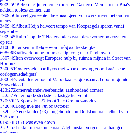
90
09:59
'Belgische' jongeren terroriseren Galderse Meren, maar Boa's
pakken topless zonnen aan
79
09:56
In veel gemeenten helemaal geen vuurwerk meer met oud en
nieuw
34
09:49
Albert Heijn halveert tempo van Koopzegels sparen vanaf
september
19
09:45
Ruim 1 op de 7 Nederlanders gaan deze zomer onverzekerd
op reis
21
08:36
Tanken in België wordt nóg aantrekkelijker
6
08:06
Kraftwerk brengt ruimteschip terug naar Eindhoven
18
07:49
Iran overweegt Europese hulp bij ruimen mijnen in Straat van
Hormuz
23
00:51
Onderzoek naar flyers met waarschuwing voor 'Israëlische
oorlogsmisdadigers'
30
00:44
Ceuta-leider noemt Marokkaanse grensaanval door migranten
'gruweldaad'
4
23:27
Zomervakantieweerbericht: aanhoudend zomers
1
22:57
Vollering de sterkste na lastige heuvelrit
3
20:59
EA Sports FC 27 toont The Grounds-modus
14
20:46
Long live the 7th of October
13
20:12
Nederlander (23) aangehouden in Duitsland na snelheid van
235 km/u
6
19:53
FOK! was even down
25
19:52
Lekker op vakantie naar Afghanistan volgens Taliban geen
probleem