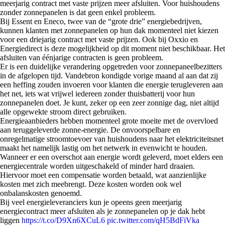
meerjarig contract met vaste prijzen meer afsluiten. Voor huishoudens
zonder zonnepanelen is dat geen enkel probleem.
Bij Essent en Eneco, twee van de “grote drie” energiebedrijven,
kunnen klanten met zonnepanelen op hun dak momenteel niet kiezen
voor een driejarig contract met vaste prijzen. Ook bij Oxxio en
Energiedirect is deze mogelijkheid op dit moment niet beschikbaar. Het
afsluiten van éénjarige contracten is geen probleem.
Er is een duidelijke verandering opgetreden voor zonnepaneelbezitters
in de afgelopen tijd. Vandebron kondigde vorige maand al aan dat zij
een heffing zouden invoeren voor klanten die energie terugleveren aan
het net, iets wat vrijwel iedereen zonder thuisbatterij voor hun
zonnepanelen doet. Je kunt, zeker op een zeer zonnige dag, niet altijd
alle opgewekte stroom direct gebruiken.
Energieaanbieders hebben momenteel grote moeite met de overvloed
aan teruggeleverde zonne-energie. De onvoorspelbare en
onregelmatige stroomtoevoer van huishoudens naar het elektriciteitsnet
maakt het namelijk lastig om het netwerk in evenwicht te houden.
Wanneer er een overschot aan energie wordt geleverd, moet elders een
energiecentrale worden uitgeschakeld of minder hard draaien.
Hiervoor moet een compensatie worden betaald, wat aanzienlijke
kosten met zich meebrengt. Deze kosten worden ook wel
onbalanskosten genoemd.
Bij veel energieleveranciers kun je opeens geen meerjarig
energiecontract meer afsluiten als je zonnepanelen op je dak hebt
liggen
https://t.co/D9Xn6XCuL6
pic.twitter.com/qH5BdFiVka