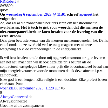
RRRobert
&#8800;
quote:
Op
woensdag 6 september 2023 @ 11:01
schreef
apenoot
het
volgende:
Zo, dat zal al die zonnepaneelbezitters leren om het stroomnet te
overbelasten.
Het is toch te gek voor woorden dat die mensen de
niet-zonnepaneel-bezitter laten betalen voor de levering van die
extra stroom.
Da's geen bewuste keuze van die mensen met zonnepanelen, hè. Dat is
enkel omdat onze overheid veel te traag reageert met nieuwe
wetgeving t.b.v. de veranderingen in de energiemarkt.
Ik wil best betalen om de door mij opgewekte stroom terug te leveren
aan het net, maar dan wil ik ook dezelfde prijs beuren als de
contractueel vastgelegde kilowattuur-prijs die ik contractueel betaal aan
mijn energieleverancier voor de momenten dat ik deze afneem i.p.v.
zelf opwek.
Elke god is een leugen. Elke religie is een doctrine. Elke profeet is een
charlatan. Punt.
woensdag 6 september 2023, 11:20 uur
#6
0
AlwaysConnected
Alwaysconnected
Goed he al die zonnepanelen