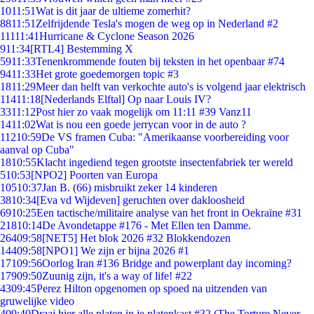
10
11:51
Wat is dit jaar de ultieme zomerhit?
88
11:51
Zelfrijdende Tesla's mogen de weg op in Nederland #2
111
11:41
Hurricane & Cyclone Season 2026
9
11:34
[RTL4] Bestemming X
59
11:33
Tenenkrommende fouten bij teksten in het openbaar #74
94
11:33
Het grote goedemorgen topic #3
18
11:29
Meer dan helft van verkochte auto's is volgend jaar elektrisch
114
11:18
[Nederlands Elftal] Op naar Louis IV?
33
11:12
Post hier zo vaak mogelijk om 11:11 #39 Vanz11
14
11:02
Wat is nou een goede jerrycan voor in de auto ?
112
10:59
De VS framen Cuba: "Amerikaanse voorbereiding voor
aanval op Cuba"
18
10:55
Klacht ingediend tegen grootste insectenfabriek ter wereld
5
10:53
[NPO2] Poorten van Europa
105
10:37
Jan B. (66) misbruikt zeker 14 kinderen
38
10:34
[Eva vd Wijdeven] geruchten over dakloosheid
69
10:25
Een tactische/militaire analyse van het front in Oekraïne #31
218
10:14
De Avondetappe #176 - Met Ellen ten Damme.
264
09:58
[NET5] Het blok 2026 #32 Blokkendozen
144
09:58
[NPO1] We zijn er bijna 2026 #1
171
09:56
Oorlog Iran #136 Bridge and powerplant day incoming?
179
09:50
Zuunig zijn, it's a way of life! #22
43
09:45
Perez Hilton opgenomen op spoed na uitzenden van
gruwelijke video
4
09:40
Draai hier alle platen in je platenkast #32 (The Torture Never