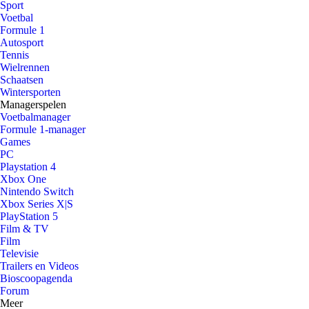
Sport
Voetbal
Formule 1
Autosport
Tennis
Wielrennen
Schaatsen
Wintersporten
Managerspelen
Voetbalmanager
Formule 1-manager
Games
PC
Playstation 4
Xbox One
Nintendo Switch
Xbox Series X|S
PlayStation 5
Film & TV
Film
Televisie
Trailers en Videos
Bioscoopagenda
Forum
Meer