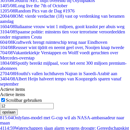
3
05/08
Gedurfd NEC blijft overeind bij Olympiakos
14
05/08
Long live the 7th of October
12
05/08
Random Pics van de Dag #1976
20
04/08
OM: vierde verdachte (18) vast op verdenking van beramen
aanslag
16
04/08
Italiaanse vrouw wint 1 miljoen, gooit kraslot per abuis weg
31
04/08
Spaanse politie: minstens tien voor terrorisme veroordeelden
onder migranten Ceuta
6
04/08
Kraftwerk brengt ruimteschip terug naar Eindhoven
1
04/08
Reusser wint tijdrit en neemt geel over, Nooijen knap tweede
7
04/08
Vakantiekiekje Verstappen en Wolff voedt geruchten over
Mercedes-overstap
18
04/08
Spotify bereikt mijlpaal, voor het eerst 300 miljoen premium-
abonnees
27
04/08
Houthi's vallen luchthaven Najran in Saoedi-Arabië aan
34
04/08
Albert Heijn halveert tempo van Koopzegels sparen vanaf
september
Actieve items
Actieve items
Scrollbar gebruiken
opslaan
8
15:04
Onlyfans-model met G-cup wil als NASA-ambassadeur naar
maan
41
14:59
Waterschappen slaan alarm wegens droogte: Gereedschapskist