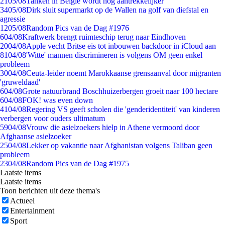
21
05/08
Tanken in België wordt nóg aantrekkelijker
34
05/08
Dirk sluit supermarkt op de Wallen na golf van diefstal en
agressie
12
05/08
Random Pics van de Dag #1976
6
04/08
Kraftwerk brengt ruimteschip terug naar Eindhoven
20
04/08
Apple vecht Britse eis tot inbouwen backdoor in iCloud aan
81
04/08
'Witte' mannen discrimineren is volgens OM geen enkel
probleem
30
04/08
Ceuta-leider noemt Marokkaanse grensaanval door migranten
'gruweldaad'
6
04/08
Grote natuurbrand Boschhuizerbergen groeit naar 100 hectare
6
04/08
FOK! was even down
41
04/08
Regering VS geeft scholen die 'genderidentiteit' van kinderen
verbergen voor ouders ultimatum
59
04/08
Vrouw die asielzoekers hielp in Athene vermoord door
Afghaanse asielzoeker
25
04/08
Lekker op vakantie naar Afghanistan volgens Taliban geen
probleem
23
04/08
Random Pics van de Dag #1975
Laatste items
Laatste items
Toon berichten uit deze thema's
Actueel
Entertainment
Sport