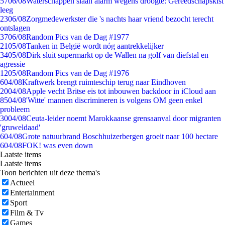
57
06/08
Waterschappen slaan alarm wegens droogte: Gereedschapskist
leeg
23
06/08
Zorgmedewerkster die 's nachts haar vriend bezocht terecht
ontslagen
37
06/08
Random Pics van de Dag #1977
21
05/08
Tanken in België wordt nóg aantrekkelijker
34
05/08
Dirk sluit supermarkt op de Wallen na golf van diefstal en
agressie
12
05/08
Random Pics van de Dag #1976
6
04/08
Kraftwerk brengt ruimteschip terug naar Eindhoven
20
04/08
Apple vecht Britse eis tot inbouwen backdoor in iCloud aan
85
04/08
'Witte' mannen discrimineren is volgens OM geen enkel
probleem
30
04/08
Ceuta-leider noemt Marokkaanse grensaanval door migranten
'gruweldaad'
6
04/08
Grote natuurbrand Boschhuizerbergen groeit naar 100 hectare
6
04/08
FOK! was even down
Laatste items
Laatste items
Toon berichten uit deze thema's
Actueel
Entertainment
Sport
Film & Tv
Games