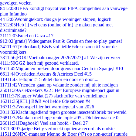
gevolgen voelen
84
12:08
UEFA kondigt boycot van FIFA-competities aan vanwege
plan Infantino
44
12:06
Woningtekort: dus ga je woningen slopen, logisch
25
12:05
Heb jij wel eens (online of irl) te maken gehad met
discriminatie?
211
12:03
Israel en Gaza #17
9
12:02
[gratis] Videogames Part 9: Gratis en free-to-play games!
241
11:57
[Videoland] B&B vol liefde 6de seizoen #1 voor de
vooruitkijkers
78
11:56
[FOK!Voetbalmanager 2026/2027] #1 We zijn er weer
41
11:50
GGZ heeft mij gezond verklaard.
96
11:45
Migranten breken door grens naar Ceuta in Spanje,l #10
66
11:44
Overleden Acteurs & Actrices Deel #15
119
11:43
Teltopic #1559 tel door en door en door....
117
11:42
Vrienden gaan op vakantie zonder mij uit te nodigen
250
11:39
Asielzoekers #22 : Het Europese migratiepact gaat in
111
11:37
Kapper Walat (27) slachtoffer van vernielingen
162
11:35
[RTL] B&B vol liefde 6de seizoen #4
167
11:32
Voorspel hier het warmtegetal van 2026
30
11:32
Klacht ingediend tegen grootste insectenfabriek ter wereld
268
11:32
Banken met hoge rente topic #95 - Dichter naar de 0
266
11:31
[Dagboek] Veel aan hoofd - Deel 27
13
11:30
97-jarige Betty verbreekt opnieuw record als oudste
115
11:26
NPO-manager Menno de Boer (47) op non-actief stuurde