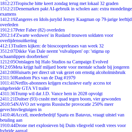
18
12:23
Tropische hitte keert zondag terug met lokaal 32 graden
15
12:21
Denemarken pakt AI-gebruik in scholen aan: extra mondelinge
examens
14
12:19
Zangeres en Idols-jurylid Jerney Kaagman op 79-jarige leeftijd
overleden
19
12:17
Peter Faber (82) overleden
20
12:14
'Zwarte weduwes' in Rusland trouwen soldaten voor
overlijdensuitkering
4
12:13
Trailers kijken: de bioscoopreleases van week 32
35
12:07
Dikke Van Dale neemt 'vulvalippen' op: 'stigma op
schaamlippen doorbreken'
12
12:05
Ontslagen bij Halo Studios na Campaign Evolved
9
12:05
Meta krijgt half miljard boete voor mentale schade bij jongeren
24
12:00
Huisarts per direct uit vak gezet om ernstig alcoholmisbruik
23
11:50
Random Pics van de Dag #1979
10
11:41
Netflix-abonnees krijgen exclusieve early access tot
uitgebreide GTA VI trailer
43
11:36
Trump wil dat J.D. Vance hem in 2028 opvolgt
24
11:21
Duitser (93) crasht met quad tegen boom, vier gewonden
26
10:54
NAVO zet wegens Russische provocatie 250% meer
gevechtsvliegtuigen in
14
10:46
Accell, moederbedrijf Sparta en Batavus, vraagt uitstel van
betaling aan
19
10:44
Drone met explosieven bij Duits vliegveld voedt vrees voor
hybride aanval