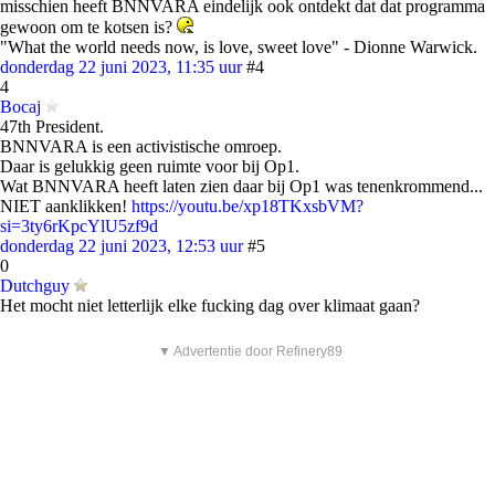
misschien heeft BNNVARA eindelijk ook ontdekt dat dat programma
gewoon om te kotsen is?
"What the world needs now, is love, sweet love" - Dionne Warwick.
donderdag 22 juni 2023, 11:35 uur
#4
4
Bocaj
47th President.
BNNVARA is een activistische omroep.
Daar is gelukkig geen ruimte voor bij Op1.
Wat BNNVARA heeft laten zien daar bij Op1 was tenenkrommend...
NIET aanklikken!
https://youtu.be/xp18TKxsbVM?
si=3ty6rKpcYlU5zf9d
donderdag 22 juni 2023, 12:53 uur
#5
0
Dutchguy
Het mocht niet letterlijk elke fucking dag over klimaat gaan?
▼ Advertentie door Refinery89