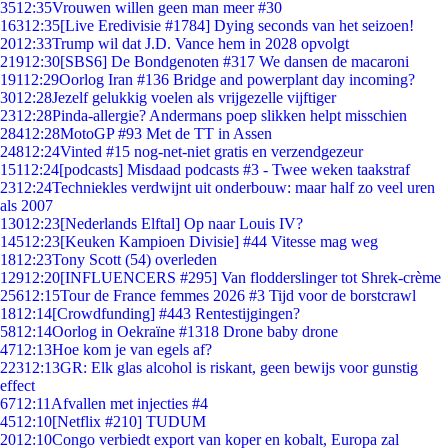
35
12:35
Vrouwen willen geen man meer #30
163
12:35
[Live Eredivisie #1784] Dying seconds van het seizoen!
20
12:33
Trump wil dat J.D. Vance hem in 2028 opvolgt
219
12:30
[SBS6] De Bondgenoten #317 We dansen de macaroni
191
12:29
Oorlog Iran #136 Bridge and powerplant day incoming?
30
12:28
Jezelf gelukkig voelen als vrijgezelle vijftiger
23
12:28
Pinda-allergie? Andermans poep slikken helpt misschien
284
12:28
MotoGP #93 Met de TT in Assen
248
12:24
Vinted #15 nog-net-niet gratis en verzendgezeur
151
12:24
[podcasts] Misdaad podcasts #3 - Twee weken taakstraf
23
12:24
Techniekles verdwijnt uit onderbouw: maar half zo veel uren
als 2007
130
12:23
[Nederlands Elftal] Op naar Louis IV?
145
12:23
[Keuken Kampioen Divisie] #44 Vitesse mag weg
18
12:23
Tony Scott (54) overleden
129
12:20
[INFLUENCERS #295] Van flodderslinger tot Shrek-crème
256
12:15
Tour de France femmes 2026 #3 Tijd voor de borstcrawl
18
12:14
[Crowdfunding] #443 Rentestijgingen?
58
12:14
Oorlog in Oekraïne #1318 Drone baby drone
47
12:13
Hoe kom je van egels af?
223
12:13
GR: Elk glas alcohol is riskant, geen bewijs voor gunstig
effect
67
12:11
Afvallen met injecties #4
45
12:10
[Netflix #210] TUDUM
20
12:10
Congo verbiedt export van koper en kobalt, Europa zal