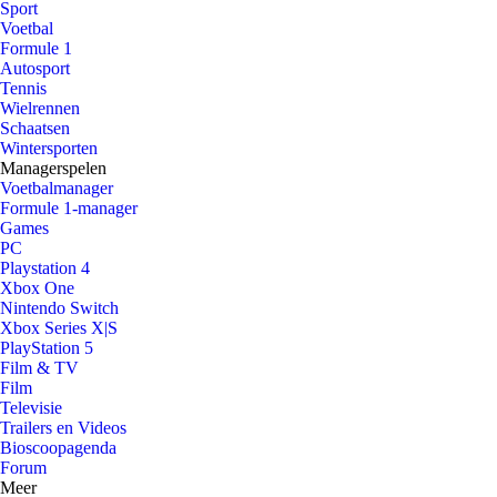
Sport
Voetbal
Formule 1
Autosport
Tennis
Wielrennen
Schaatsen
Wintersporten
Managerspelen
Voetbalmanager
Formule 1-manager
Games
PC
Playstation 4
Xbox One
Nintendo Switch
Xbox Series X|S
PlayStation 5
Film & TV
Film
Televisie
Trailers en Videos
Bioscoopagenda
Forum
Meer