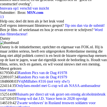
constructief overleg".
bnnvara
op1
verschil van inzicht
Submitter:
Bron:
MSN.com
13
Help ons; deel dit item als je het leuk vond
Zelf ergens interessant filmnieuws gespot?
Tip ons dan via de submit!
Ben je film- of seriefanaat en hou je ervan erover te schrijven?
Word
dan filmredacteur!
Danny
Danny is de initiatiefnemer, oprichter en eigenaar van FOK.nl. Hij is
maar zelden serieus, heeft een uitgesproken Rotterdamse mening die
lang niet altijd politiek correct is en bezit de bizarre eigenschap mensen
op de kast te jagen, waar dat eigenlijk nooit de bedoeling is. Houdt van
films, series, tech en gamen, en wil vooral nieuws met een mening.
Meest gelezen
61795
00:45
Random Pics van de Dag #1978
22891
07:34
Random Pics van de Dag #1979
18486
08:03
VrijMiBabes #316 (not very sfw!)
2241
14:35
Onlyfans-model met G-cup wil als NASA-ambassadeur
naar maan
1525
14:09
Huisarts per direct uit vak gezet om ernstig alcoholmisbruik
1473
20:03
Trump wil dat J.D. Vance hem in 2028 opvolgt
1465
19:42
'Zwarte weduwes' in Rusland trouwen soldaten voor