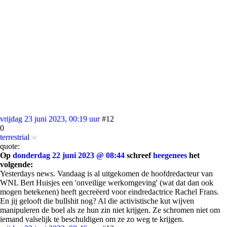
vrijdag 23 juni 2023, 00:19 uur
#12
0
terrestrial
quote:
Op
donderdag 22 juni 2023 @ 08:44
schreef
heegenees
het
volgende:
Yesterdays news. Vandaag is al uitgekomen de hoofdredacteur van
WNL Bert Huisjes een 'onveilige werkomgeving' (wat dat dan ook
mogen betekenen) heeft gecreëerd voor eindredactrice Rachel Frans.
En jij gelooft die bullshit nog? Al die activistische kut wijven
manipuleren de boel als ze hun zin niet krijgen. Ze schromen niet om
iemand valselijk te beschuldigen om ze zo weg te krijgen.