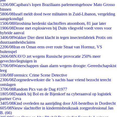
12
06/08
Capibara's lopen Braziliaans parlementsgebouw Mato Grosso
binnen
58
06/08
Israël meldt dood twee militairen in Zuid-Libanon, vergelding
aangekondigd
15
06/08
Hiroshima herdenkt slachtoffers atoombom, 81 jaar later
19
06/08
Drone met explosieven bij Duits vliegveld voedt vrees voor
hybride aanval
34
06/08
Wakker Dier dient klacht in tegen insectenfabriek Protix om
duurzaamheidsclaims
22
06/08
Iran en Oman eens over route Straat van Hormuz, VS
buitenspel
26
06/08
NAVO zet wegens Russische provocatie 250% meer
gevechtsvliegtuigen in
57
06/08
Waterschappen slaan alarm wegens droogte: Gereedschapskist
leeg
1
06/08
Forensics: Crime Scene Detective
23
06/08
Zorgmedewerkster die 's nachts haar vriend bezocht terecht
ontslagen
37
06/08
Random Pics van de Dag #1977
18
05/08
Datalek bij Bol en de Bijenkorf na cyberaanval op logistiek
partner Ceva
34
05/08
Kind overleden na aanrijding door AH-bestelbus in Dordrecht
6
05/08
Nieuw slachtoffer in kindermisbruikzaak zorgprofessional Jan
B. (66)