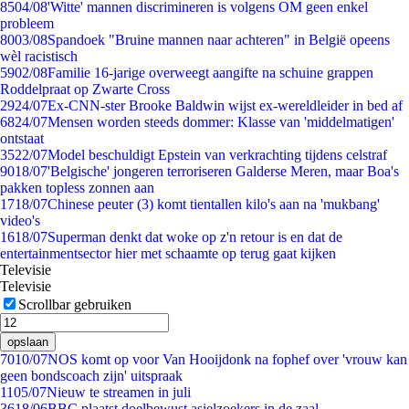
85
04/08
'Witte' mannen discrimineren is volgens OM geen enkel
probleem
80
03/08
Spandoek "Bruine mannen naar achteren" in België opeens
wèl racistisch
59
02/08
Familie 16-jarige overweegt aangifte na schuine grappen
Roddelpraat op Zwarte Cross
29
24/07
Ex-CNN-ster Brooke Baldwin wijst ex-wereldleider in bed af
68
24/07
Mensen worden steeds dommer: Klasse van 'middelmatigen'
ontstaat
35
22/07
Model beschuldigt Epstein van verkrachting tijdens celstraf
90
18/07
'Belgische' jongeren terroriseren Galderse Meren, maar Boa's
pakken topless zonnen aan
17
18/07
Chinese peuter (3) komt tientallen kilo's aan na 'mukbang'
video's
16
18/07
Superman denkt dat woke op z'n retour is en dat de
entertainmentsector hier met schaamte op terug gaat kijken
Televisie
Televisie
Scrollbar gebruiken
opslaan
70
10/07
NOS komt op voor Van Hooijdonk na fophef over 'vrouw kan
geen bondscoach zijn' uitspraak
11
05/07
Nieuw te streamen in juli
36
18/06
BBC plaatst doelbewust asielzoekers in de zaal