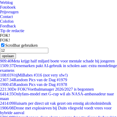
Weblog
Fotoboek
Prijsvragen
Contact
Colofon
Feedback
Tip de redactie
FOK!
FOK!
Scrollbar gebruiken
opslaan
9
09:40
Meta krijgt half miljard boete voor mentale schade bij jongeren
15
09:37
Denemarken pakt AI-gebruik in scholen aan: extra mondelinge
examens
1
08:03
VrijMiBabes #316 (not very sfw!)
23
07:34
Random Pics van de Dag #1979
19
00:45
Random Pics van de Dag #1978
2
21:30
De FOK!Voetbalmanager 2026/2027 is begonnen
64
14:35
Onlyfans-model met G-cup wil als NASA-ambassadeur naar
maan
24
14:09
Huisarts per direct uit vak gezet om ernstig alcoholmisbruik
19
06/08
Drone met explosieven bij Duits vliegveld voedt vrees voor
hybride aanval