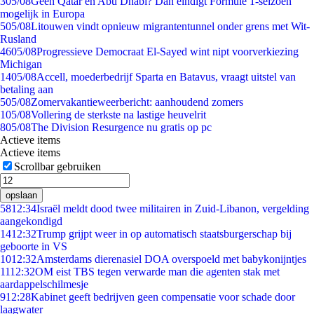
3
05/08
Geen Qatar en Abu Dhabi? Dan eindigt Formule 1-seizoen
mogelijk in Europa
5
05/08
Litouwen vindt opnieuw migrantentunnel onder grens met Wit-
Rusland
46
05/08
Progressieve Democraat El-Sayed wint nipt voorverkiezing
Michigan
14
05/08
Accell, moederbedrijf Sparta en Batavus, vraagt uitstel van
betaling aan
5
05/08
Zomervakantieweerbericht: aanhoudend zomers
1
05/08
Vollering de sterkste na lastige heuvelrit
8
05/08
The Division Resurgence nu gratis op pc
Actieve items
Actieve items
Scrollbar gebruiken
opslaan
58
12:34
Israël meldt dood twee militairen in Zuid-Libanon, vergelding
aangekondigd
14
12:32
Trump grijpt weer in op automatisch staatsburgerschap bij
geboorte in VS
10
12:32
Amsterdams dierenasiel DOA overspoeld met babykonijntjes
11
12:32
OM eist TBS tegen verwarde man die agenten stak met
aardappelschilmesje
9
12:28
Kabinet geeft bedrijven geen compensatie voor schade door
laagwater