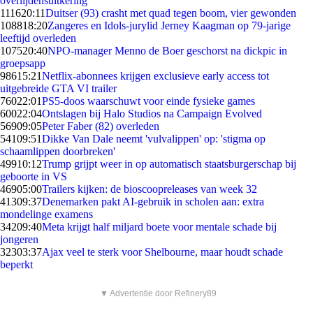
overlijdensuitkering
1116
20:11
Duitser (93) crasht met quad tegen boom, vier gewonden
1088
18:20
Zangeres en Idols-jurylid Jerney Kaagman op 79-jarige
leeftijd overleden
1075
20:40
NPO-manager Menno de Boer geschorst na dickpic in
groepsapp
986
15:21
Netflix-abonnees krijgen exclusieve early access tot
uitgebreide GTA VI trailer
760
22:01
PS5-doos waarschuwt voor einde fysieke games
600
22:04
Ontslagen bij Halo Studios na Campaign Evolved
569
09:05
Peter Faber (82) overleden
541
09:51
Dikke Van Dale neemt 'vulvalippen' op: 'stigma op
schaamlippen doorbreken'
499
10:12
Trump grijpt weer in op automatisch staatsburgerschap bij
geboorte in VS
469
05:00
Trailers kijken: de bioscoopreleases van week 32
413
09:37
Denemarken pakt AI-gebruik in scholen aan: extra
mondelinge examens
342
09:40
Meta krijgt half miljard boete voor mentale schade bij
jongeren
323
03:37
Ajax veel te sterk voor Shelbourne, maar houdt schade
beperkt
▼ Advertentie door Refinery89