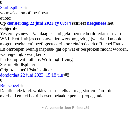
0
Skull-splitter
your selection of the finest
quote:
Op
donderdag 22 juni 2023 @ 08:44
schreef
heegenees
het
volgende:
Yesterdays news. Vandaag is al uitgekomen de hoofdredacteur van
WNL Bert Huisjes een 'onveilige werkomgeving' (wat dat dan ook
mogen betekenen) heeft gecreëerd voor eindredactrice Rachel Frans.
En omroepen weinig inspraak gaf op wat er besproken mocht worden,
wat eigenlijk kwalijker is.
I'm fed up with all this Wi-fi-high-fiving
Steam: Skullsplitter
Origin-naam:013skullsplitter
donderdag 22 juni 2023, 15:18 uur
#8
0
Bierscheet
Dat die hele kliek wokies maar in elkaar mag storten. Door de
overheid en het bedrijfsleven betaalde pers = propaganda.
▼ Advertentie door Refinery89