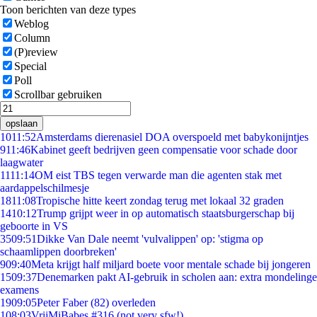
Toon berichten van deze types
Weblog
Column
(P)review
Special
Poll
Scrollbar gebruiken
opslaan
10
11:52
Amsterdams dierenasiel DOA overspoeld met babykonijntjes
9
11:46
Kabinet geeft bedrijven geen compensatie voor schade door
laagwater
11
11:14
OM eist TBS tegen verwarde man die agenten stak met
aardappelschilmesje
18
11:08
Tropische hitte keert zondag terug met lokaal 32 graden
14
10:12
Trump grijpt weer in op automatisch staatsburgerschap bij
geboorte in VS
35
09:51
Dikke Van Dale neemt 'vulvalippen' op: 'stigma op
schaamlippen doorbreken'
9
09:40
Meta krijgt half miljard boete voor mentale schade bij jongeren
15
09:37
Denemarken pakt AI-gebruik in scholen aan: extra mondelinge
examens
19
09:05
Peter Faber (82) overleden
1
08:03
VrijMiBabes #316 (not very sfw!)