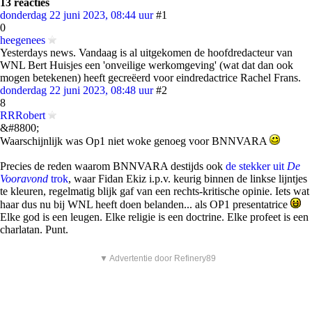
13 reacties
donderdag 22 juni 2023, 08:44 uur
#1
0
heegenees
Yesterdays news. Vandaag is al uitgekomen de hoofdredacteur van
WNL Bert Huisjes een 'onveilige werkomgeving' (wat dat dan ook
mogen betekenen) heeft gecreëerd voor eindredactrice Rachel Frans.
donderdag 22 juni 2023, 08:48 uur
#2
8
RRRobert
&#8800;
Waarschijnlijk was Op1 niet woke genoeg voor BNNVARA
Precies de reden waarom BNNVARA destijds ook
de stekker uit
De
Vooravond
trok
, waar Fidan Ekiz i.p.v. keurig binnen de linkse lijntjes
te kleuren, regelmatig blijk gaf van een rechts-kritische opinie. Iets wat
haar dus nu bij WNL heeft doen belanden... als OP1 presentatrice
Elke god is een leugen. Elke religie is een doctrine. Elke profeet is een
charlatan. Punt.
▼ Advertentie door Refinery89