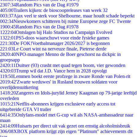
23
07:34
Random Pics van de Dag #1979
4
05:00
Trailers kijken: de bioscoopreleases van week 32
0
03:37
Ajax veel te sterk voor Shelbourne, maar houdt schade beperkt
0
02:34
Nieuwkomers schitteren bij ruime Europese zege FC Twente
19
00:45
Random Pics van de Dag #1978
12
22:04
Ontslagen bij Halo Studios na Campaign Evolved
13
22:01
PS5-doos waarschuwt voor einde fysieke games
2
21:30
De FOK!Voetbalmanager 2026/2027 is begonnen
2
21:03
Le Court wint na nerveuze finale, Pieterse derde
28
20:40
NPO-manager Menno de Boer geschorst na dickpic in
groepsapp
24
20:11
Duitser (93) crasht met quad tegen boom, vier gewonden
43
20:03
Trump wil dat J.D. Vance hem in 2028 opvolgt
1
19:50
Lemmen boekt eerste profzege in zware Ronde van Polen-rit
20
19:42
'Zwarte weduwes' in Rusland trouwen soldaten voor
overlijdensuitkering
14
18:20
Zangeres en Idols-jurylid Jerney Kaagman op 79-jarige leeftijd
overleden
10
15:21
Netflix-abonnees krijgen exclusieve early access tot
uitgebreide GTA VI trailer
64
14:35
Onlyfans-model met G-cup wil als NASA-ambassadeur naar
maan
24
14:09
Huisarts per direct uit vak gezet om ernstig alcoholmisbruik
3
06/08
XBOX platform krijgt zijn eigen "Platinum" achievements dit
jaar