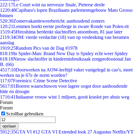
2
22:17
Le Court wint na nerveuze finale, Pieterse derde
12
20:48
Capibara's lopen Braziliaans parlementsgebouw Mato Grosso
binnen
5
20:30
Zomervakantieweerbericht: aanhoudend zomers
1
20:21
Lemmen boekt eerste profzege in zware Ronde van Polen-rit
15
19:45
Hiroshima herdenkt slachtoffers atoombom, 81 jaar later
21
19:34
OM: vierde verdachte (18) vast op verdenking van beramen
aanslag
19
19:25
Random Pics van de Dag #1978
8
18:19
In Spider-Man: Brand New Day is Spidey echt weer Spidey
6
18:18
Nieuw slachtoffer in kindermisbruikzaak zorgprofessional Jan
B. (66)
45
17:10
Doorwerken na AOW-leeftijd vaker vastgelegd in cao's, moet
werken na je 67e de norm worden?
1
17:07
Forensics: Crime Scene Detective
56
17:01
Boeren waarschuwen voor lagere oogst door aanhoudende
hitte en droogte
17
16:41
Italiaanse vrouw wint 1 miljoen, gooit kraslot per abuis weg
Forum
Forum
Scrollbar gebruiken
opslaan
59
12:35
GTA VI #12 GTA VI Extended look 27 Augustus Netflix/YT