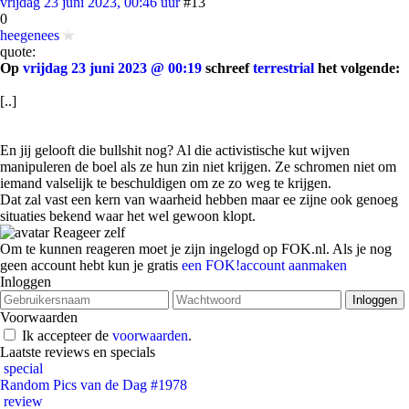
vrijdag 23 juni 2023, 00:46 uur
#13
0
heegenees
quote:
Op
vrijdag 23 juni 2023 @ 00:19
schreef
terrestrial
het volgende:
[..]
En jij gelooft die bullshit nog? Al die activistische kut wijven
manipuleren de boel als ze hun zin niet krijgen. Ze schromen niet om
iemand valselijk te beschuldigen om ze zo weg te krijgen.
Dat zal vast een kern van waarheid hebben maar ee zijne ook genoeg
situaties bekend waar het wel gewoon klopt.
Reageer zelf
Om te kunnen reageren moet je zijn ingelogd op FOK.nl. Als je nog
geen account hebt kun je gratis
een FOK!account aanmaken
Inloggen
Voorwaarden
Ik accepteer de
voorwaarden
.
Laatste reviews en specials
special
Random Pics van de Dag #1978
review