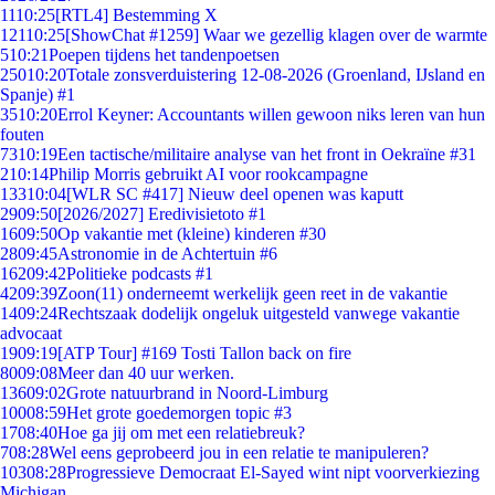
11
10:25
[RTL4] Bestemming X
121
10:25
[ShowChat #1259] Waar we gezellig klagen over de warmte
5
10:21
Poepen tijdens het tandenpoetsen
250
10:20
Totale zonsverduistering 12-08-2026 (Groenland, IJsland en
Spanje) #1
35
10:20
Errol Keyner: Accountants willen gewoon niks leren van hun
fouten
73
10:19
Een tactische/militaire analyse van het front in Oekraïne #31
2
10:14
Philip Morris gebruikt AI voor rookcampagne
133
10:04
[WLR SC #417] Nieuw deel openen was kaputt
29
09:50
[2026/2027] Eredivisietoto #1
16
09:50
Op vakantie met (kleine) kinderen #30
28
09:45
Astronomie in de Achtertuin #6
162
09:42
Politieke podcasts #1
42
09:39
Zoon(11) onderneemt werkelijk geen reet in de vakantie
14
09:24
Rechtszaak dodelijk ongeluk uitgesteld vanwege vakantie
advocaat
19
09:19
[ATP Tour] #169 Tosti Tallon back on fire
80
09:08
Meer dan 40 uur werken.
136
09:02
Grote natuurbrand in Noord-Limburg
100
08:59
Het grote goedemorgen topic #3
17
08:40
Hoe ga jij om met een relatiebreuk?
7
08:28
Wel eens geprobeerd jou in een relatie te manipuleren?
103
08:28
Progressieve Democraat El-Sayed wint nipt voorverkiezing
Michigan