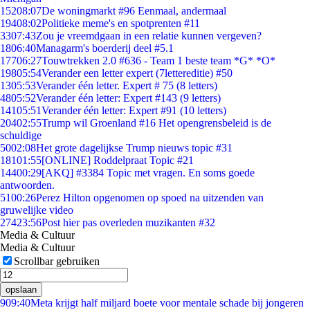
152
08:07
De woningmarkt #96 Eenmaal, andermaal
194
08:02
Politieke meme's en spotprenten #11
33
07:43
Zou je vreemdgaan in een relatie kunnen vergeven?
18
06:40
Managarm's boerderij deel #5.1
177
06:27
Touwtrekken 2.0 #636 - Team 1 beste team *G* *O*
198
05:54
Verander een letter expert (7lettereditie) #50
13
05:53
Verander één letter. Expert # 75 (8 letters)
48
05:52
Verander één letter: Expert #143 (9 letters)
141
05:51
Verander één letter: Expert #91 (10 letters)
204
02:55
Trump wil Groenland #16 Het opengrensbeleid is de
schuldige
50
02:08
Het grote dagelijkse Trump nieuws topic #31
181
01:55
[ONLINE] Roddelpraat Topic #21
144
00:29
[AKQ] #3384 Topic met vragen. En soms goede
antwoorden.
51
00:26
Perez Hilton opgenomen op spoed na uitzenden van
gruwelijke video
274
23:56
Post hier pas overleden muzikanten #32
Media & Cultuur
Media & Cultuur
Scrollbar gebruiken
opslaan
9
09:40
Meta krijgt half miljard boete voor mentale schade bij jongeren