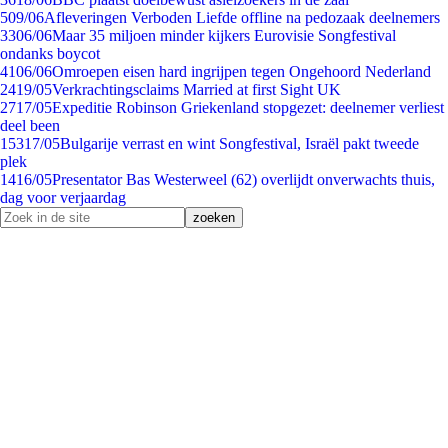
5
09/06
Afleveringen Verboden Liefde offline na pedozaak deelnemers
33
06/06
Maar 35 miljoen minder kijkers Eurovisie Songfestival
ondanks boycot
41
06/06
Omroepen eisen hard ingrijpen tegen Ongehoord Nederland
24
19/05
Verkrachtingsclaims Married at first Sight UK
27
17/05
Expeditie Robinson Griekenland stopgezet: deelnemer verliest
deel been
153
17/05
Bulgarije verrast en wint Songfestival, Israël pakt tweede
plek
14
16/05
Presentator Bas Westerweel (62) overlijdt onverwachts thuis,
dag voor verjaardag