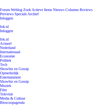
Forum
Weblog
Zoek
Actieve Items
Nieuws
Columns
Reviews
Previews
Specials
Archief
Inloggen
fok.nl
Inloggen
fok.nl
Actueel
Nederland
Internationaal
Economie
Politiek
Tech
Showbiz en Gossip
Opmerkelijk
Entertainment
Showbiz en Gossip
Muziek
Film
Televisie
Media & Cultuur
Bioscoopagenda