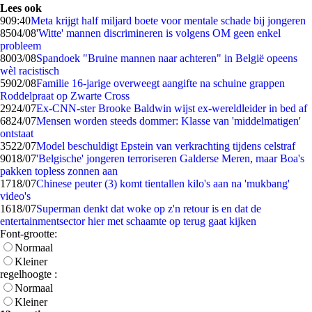
Lees ook
9
09:40
Meta krijgt half miljard boete voor mentale schade bij jongeren
85
04/08
'Witte' mannen discrimineren is volgens OM geen enkel
probleem
80
03/08
Spandoek "Bruine mannen naar achteren" in België opeens
wèl racistisch
59
02/08
Familie 16-jarige overweegt aangifte na schuine grappen
Roddelpraat op Zwarte Cross
29
24/07
Ex-CNN-ster Brooke Baldwin wijst ex-wereldleider in bed af
68
24/07
Mensen worden steeds dommer: Klasse van 'middelmatigen'
ontstaat
35
22/07
Model beschuldigt Epstein van verkrachting tijdens celstraf
90
18/07
'Belgische' jongeren terroriseren Galderse Meren, maar Boa's
pakken topless zonnen aan
17
18/07
Chinese peuter (3) komt tientallen kilo's aan na 'mukbang'
video's
16
18/07
Superman denkt dat woke op z'n retour is en dat de
entertainmentsector hier met schaamte op terug gaat kijken
Font-grootte:
Normaal
Kleiner
regelhoogte :
Normaal
Kleiner