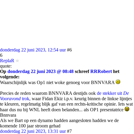
donderdag 22 juni 2023, 12:54 uur
#6
6
ReplaR
quote:
Op
donderdag 22 juni 2023 @ 08:48
schreef
RRRobert
het
volgende:
Waarschijnlijk was Op1 niet woke genoeg voor BNNVARA
Precies de reden waarom BNNVARA destijds ook
de stekker uit
De
Vooravond
trok
, waar Fidan Ekiz i.p.v. keurig binnen de linkse lijntjes
te kleuren, regelmatig blijk gaf van een rechts-kritische opinie. Iets wat
haar dus nu bij WNL heeft doen belanden... als OP1 presentatrice
Bnnvara
Als we Bart op een dynamo hadden aangesloten hadden we de
komende 100 jaar stroom gehad
donderdag 22 juni 2023, 13:31 uur
#7