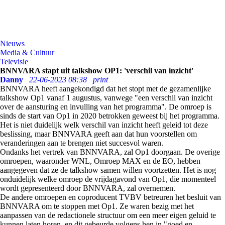
Nieuws
Media & Cultuur
Televisie
BNNVARA stapt uit talkshow OP1: 'verschil van inzicht'
Danny
22-06-2023 08:38
print
BNNVARA heeft aangekondigd dat het stopt met de gezamenlijke
talkshow Op1 vanaf 1 augustus, vanwege "een verschil van inzicht
over de aansturing en invulling van het programma". De omroep is
sinds de start van Op1 in 2020 betrokken geweest bij het programma.
Het is niet duidelijk welk verschil van inzicht heeft geleid tot deze
beslissing, maar BNNVARA geeft aan dat hun voorstellen om
veranderingen aan te brengen niet succesvol waren.
Ondanks het vertrek van BNNVARA, zal Op1 doorgaan. De overige
omroepen, waaronder WNL, Omroep MAX en de EO, hebben
aangegeven dat ze de talkshow samen willen voortzetten. Het is nog
onduidelijk welke omroep de vrijdagavond van Op1, die momenteel
wordt gepresenteerd door BNNVARA, zal overnemen.
De andere omroepen en coproducent TVBV betreuren het besluit van
BNNVARA om te stoppen met Op1. Ze waren bezig met het
aanpassen van de redactionele structuur om een meer eigen geluid te
kunnen laten horen, en dit gebeurde volgens hen in "goed en