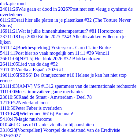
dick-pic rond
240
11:26
Wie gaan er dood in 2026?Post met een vleugje cynisme de
overledenen.
6
11:26
Draai hier alle platen in je platenkast #32 (The Torture Never
Stops)
169
11:21
Wat is jullie binnenhuistemperatuur? #81 Horrorzomer
237
11:18
Top 2000 Editie 2025 #243 Alle dikzakken willen op je
lijken
16
11:14
[Boekbespreking] Yesteryear - Caro Claire Burke
54
11:11
Post hier zo vaak mogelijk om 11:11 #39 Vanz11
266
11:06
[NET5] Het blok 2026 #32 Blokkendozen
264
11:05
Lied van de dag #52
79
11:05
Vuelta a España 2026 #1
190
11:05
[SBS6] De Oranjezomer #10 Helene je kan het niet stop
ermee
231
11:03
[AMV] VS #1312 spammers van de internationale rechtsorde
11
11:00
Meest innovatieve game mechanics
236
10:56
Raad de Straat - Amsterdam - Deel 78
121
10:52
Nederland toen
11
10:50
Peter Faber is overleden
113
10:48
[Wielrennen #616] Brennan!
54
10:47
Magic mushrooms
0
10:46
LG nas n1t1 - niet zichtbaar bij aansluiten
33
10:28
[Voorspellen] Voorspel de eindstand van de Eredivisie
2026/2027