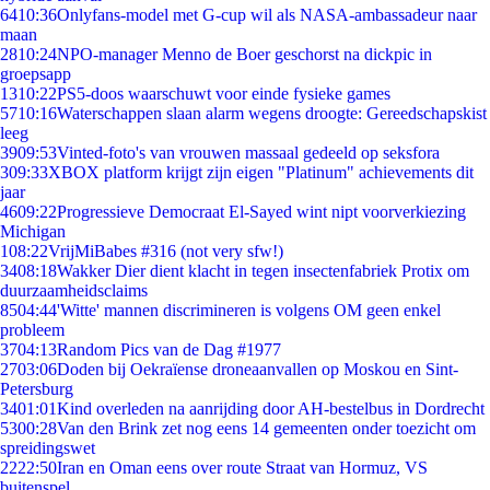
64
10:36
Onlyfans-model met G-cup wil als NASA-ambassadeur naar
maan
28
10:24
NPO-manager Menno de Boer geschorst na dickpic in
groepsapp
13
10:22
PS5-doos waarschuwt voor einde fysieke games
57
10:16
Waterschappen slaan alarm wegens droogte: Gereedschapskist
leeg
39
09:53
Vinted-foto's van vrouwen massaal gedeeld op seksfora
3
09:33
XBOX platform krijgt zijn eigen "Platinum" achievements dit
jaar
46
09:22
Progressieve Democraat El-Sayed wint nipt voorverkiezing
Michigan
1
08:22
VrijMiBabes #316 (not very sfw!)
34
08:18
Wakker Dier dient klacht in tegen insectenfabriek Protix om
duurzaamheidsclaims
85
04:44
'Witte' mannen discrimineren is volgens OM geen enkel
probleem
37
04:13
Random Pics van de Dag #1977
27
03:06
Doden bij Oekraïense droneaanvallen op Moskou en Sint-
Petersburg
34
01:01
Kind overleden na aanrijding door AH-bestelbus in Dordrecht
53
00:28
Van den Brink zet nog eens 14 gemeenten onder toezicht om
spreidingswet
22
22:50
Iran en Oman eens over route Straat van Hormuz, VS
buitenspel