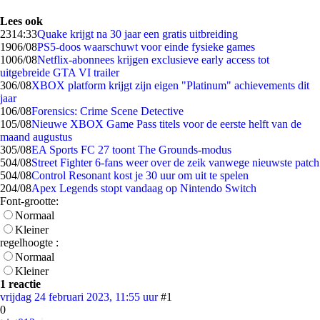
Lees ook
23
14:33
Quake krijgt na 30 jaar een gratis uitbreiding
19
06/08
PS5-doos waarschuwt voor einde fysieke games
10
06/08
Netflix-abonnees krijgen exclusieve early access tot
uitgebreide GTA VI trailer
3
06/08
XBOX platform krijgt zijn eigen "Platinum" achievements dit
jaar
1
06/08
Forensics: Crime Scene Detective
1
05/08
Nieuwe XBOX Game Pass titels voor de eerste helft van de
maand augustus
3
05/08
EA Sports FC 27 toont The Grounds-modus
5
04/08
Street Fighter 6-fans weer over de zeik vanwege nieuwste patch
5
04/08
Control Resonant kost je 30 uur om uit te spelen
2
04/08
Apex Legends stopt vandaag op Nintendo Switch
Font-grootte:
Normaal
Kleiner
regelhoogte :
Normaal
Kleiner
1 reactie
vrijdag 24 februari 2023, 11:55 uur
#1
0