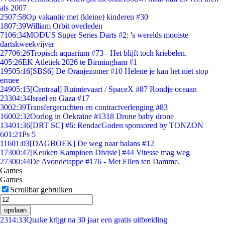
als 2007
25
07:58
Op vakantie met (kleine) kinderen #30
18
07:39
William Orbit overleden
71
06:34
MODUS Super Series Darts #2: 's werelds mooiste
dartskweekvijver
277
06:26
Tropisch aquarium #73 - Het blijft toch kriebelen.
4
05:26
EK Atletiek 2026 te Birmingham #1
195
05:16
[SBS6] De Oranjezomer #10 Helene je kan het niet stop
ermee
249
05:15
[Centraal] Ruimtevaart / SpaceX #87 Rondje oceaan
233
04:34
Israel en Gaza #17
30
02:39
Transfergeruchten en contractverlenging #83
160
02:32
Oorlog in Oekraïne #1318 Drone baby drone
134
01:36
[DRT SC] #6: RendacGoden sponsored by TONZON
6
01:21
Ps 5
116
01:03
[DAGBOEK] De weg naar balans #12
173
00:47
[Keuken Kampioen Divisie] #44 Vitesse mag weg
273
00:44
De Avondetappe #176 - Met Ellen ten Damme.
Games
Games
Scrollbar gebruiken
opslaan
23
14:33
Quake krijgt na 30 jaar een gratis uitbreiding