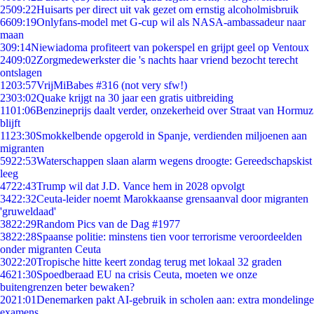
25
09:22
Huisarts per direct uit vak gezet om ernstig alcoholmisbruik
66
09:19
Onlyfans-model met G-cup wil als NASA-ambassadeur naar
maan
3
09:14
Niewiadoma profiteert van pokerspel en grijpt geel op Ventoux
24
09:02
Zorgmedewerkster die 's nachts haar vriend bezocht terecht
ontslagen
12
03:57
VrijMiBabes #316 (not very sfw!)
23
03:02
Quake krijgt na 30 jaar een gratis uitbreiding
11
01:06
Benzineprijs daalt verder, onzekerheid over Straat van Hormuz
blijft
11
23:30
Smokkelbende opgerold in Spanje, verdienden miljoenen aan
migranten
59
22:53
Waterschappen slaan alarm wegens droogte: Gereedschapskist
leeg
47
22:43
Trump wil dat J.D. Vance hem in 2028 opvolgt
34
22:32
Ceuta-leider noemt Marokkaanse grensaanval door migranten
'gruweldaad'
38
22:29
Random Pics van de Dag #1977
38
22:28
Spaanse politie: minstens tien voor terrorisme veroordeelden
onder migranten Ceuta
30
22:20
Tropische hitte keert zondag terug met lokaal 32 graden
46
21:30
Spoedberaad EU na crisis Ceuta, moeten we onze
buitengrenzen beter bewaken?
20
21:01
Denemarken pakt AI-gebruik in scholen aan: extra mondelinge
examens