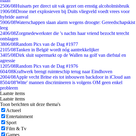
maan
25
06/08
Huisarts per direct uit vak gezet om ernstig alcoholmisbruik
19
06/08
Drone met explosieven bij Duits vliegveld voedt vrees voor
hybride aanval
59
06/08
Waterschappen slaan alarm wegens droogte: Gereedschapskist
leeg
24
06/08
Zorgmedewerkster die 's nachts haar vriend bezocht terecht
ontslagen
38
06/08
Random Pics van de Dag #1977
21
05/08
Tanken in België wordt nóg aantrekkelijker
34
05/08
Dirk sluit supermarkt op de Wallen na golf van diefstal en
agressie
12
05/08
Random Pics van de Dag #1976
6
04/08
Kraftwerk brengt ruimteschip terug naar Eindhoven
20
04/08
Apple vecht Britse eis tot inbouwen backdoor in iCloud aan
85
04/08
'Witte' mannen discrimineren is volgens OM geen enkel
probleem
Laatste items
Laatste items
Toon berichten uit deze thema's
Actueel
Entertainment
Sport
Film & Tv
Games