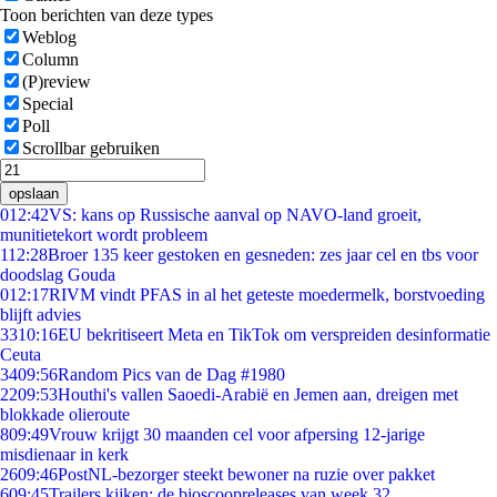
Toon berichten van deze types
Weblog
Column
(P)review
Special
Poll
Scrollbar gebruiken
opslaan
0
12:42
VS: kans op Russische aanval op NAVO-land groeit,
munitietekort wordt probleem
1
12:28
Broer 135 keer gestoken en gesneden: zes jaar cel en tbs voor
doodslag Gouda
0
12:17
RIVM vindt PFAS in al het geteste moedermelk, borstvoeding
blijft advies
33
10:16
EU bekritiseert Meta en TikTok om verspreiden desinformatie
Ceuta
34
09:56
Random Pics van de Dag #1980
22
09:53
Houthi's vallen Saoedi-Arabië en Jemen aan, dreigen met
blokkade olieroute
8
09:49
Vrouw krijgt 30 maanden cel voor afpersing 12-jarige
misdienaar in kerk
26
09:46
PostNL-bezorger steekt bewoner na ruzie over pakket
6
09:45
Trailers kijken: de bioscoopreleases van week 32