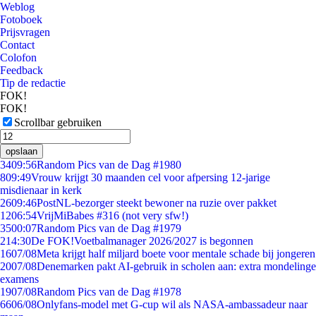
Weblog
Fotoboek
Prijsvragen
Contact
Colofon
Feedback
Tip de redactie
FOK!
FOK!
Scrollbar gebruiken
opslaan
34
09:56
Random Pics van de Dag #1980
8
09:49
Vrouw krijgt 30 maanden cel voor afpersing 12-jarige
misdienaar in kerk
26
09:46
PostNL-bezorger steekt bewoner na ruzie over pakket
12
06:54
VrijMiBabes #316 (not very sfw!)
35
00:07
Random Pics van de Dag #1979
2
14:30
De FOK!Voetbalmanager 2026/2027 is begonnen
16
07/08
Meta krijgt half miljard boete voor mentale schade bij jongeren
20
07/08
Denemarken pakt AI-gebruik in scholen aan: extra mondelinge
examens
19
07/08
Random Pics van de Dag #1978
66
06/08
Onlyfans-model met G-cup wil als NASA-ambassadeur naar