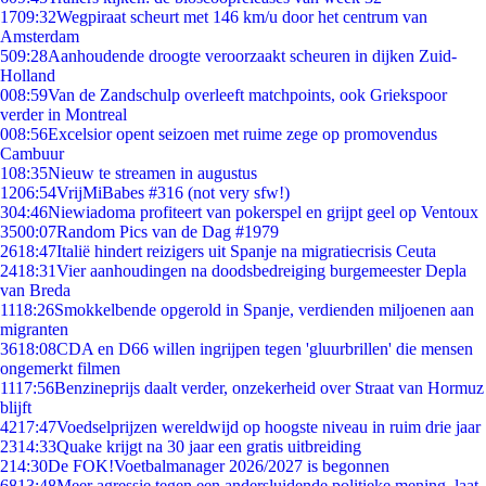
17
09:32
Wegpiraat scheurt met 146 km/u door het centrum van
Amsterdam
5
09:28
Aanhoudende droogte veroorzaakt scheuren in dijken Zuid-
Holland
0
08:59
Van de Zandschulp overleeft matchpoints, ook Griekspoor
verder in Montreal
0
08:56
Excelsior opent seizoen met ruime zege op promovendus
Cambuur
1
08:35
Nieuw te streamen in augustus
12
06:54
VrijMiBabes #316 (not very sfw!)
3
04:46
Niewiadoma profiteert van pokerspel en grijpt geel op Ventoux
35
00:07
Random Pics van de Dag #1979
26
18:47
Italië hindert reizigers uit Spanje na migratiecrisis Ceuta
24
18:31
Vier aanhoudingen na doodsbedreiging burgemeester Depla
van Breda
11
18:26
Smokkelbende opgerold in Spanje, verdienden miljoenen aan
migranten
36
18:08
CDA en D66 willen ingrijpen tegen 'gluurbrillen' die mensen
ongemerkt filmen
11
17:56
Benzineprijs daalt verder, onzekerheid over Straat van Hormuz
blijft
42
17:47
Voedselprijzen wereldwijd op hoogste niveau in ruim drie jaar
23
14:33
Quake krijgt na 30 jaar een gratis uitbreiding
2
14:30
De FOK!Voetbalmanager 2026/2027 is begonnen
68
13:48
Meer agressie tegen een andersluidende politieke mening, laat