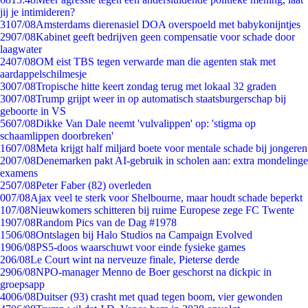
jij je intimideren?
31
07/08
Amsterdams dierenasiel DOA overspoeld met babykonijntjes
29
07/08
Kabinet geeft bedrijven geen compensatie voor schade door
laagwater
24
07/08
OM eist TBS tegen verwarde man die agenten stak met
aardappelschilmesje
30
07/08
Tropische hitte keert zondag terug met lokaal 32 graden
30
07/08
Trump grijpt weer in op automatisch staatsburgerschap bij
geboorte in VS
56
07/08
Dikke Van Dale neemt 'vulvalippen' op: 'stigma op
schaamlippen doorbreken'
16
07/08
Meta krijgt half miljard boete voor mentale schade bij jongeren
20
07/08
Denemarken pakt AI-gebruik in scholen aan: extra mondelinge
examens
25
07/08
Peter Faber (82) overleden
0
07/08
Ajax veel te sterk voor Shelbourne, maar houdt schade beperkt
1
07/08
Nieuwkomers schitteren bij ruime Europese zege FC Twente
19
07/08
Random Pics van de Dag #1978
15
06/08
Ontslagen bij Halo Studios na Campaign Evolved
19
06/08
PS5-doos waarschuwt voor einde fysieke games
2
06/08
Le Court wint na nerveuze finale, Pieterse derde
29
06/08
NPO-manager Menno de Boer geschorst na dickpic in
groepsapp
40
06/08
Duitser (93) crasht met quad tegen boom, vier gewonden