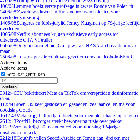
47
06/08
Trump wil dat J.D. Vance hem in 2028 opvolgt
1
06/08
Lemmen boekt eerste profzege in zware Ronde van Polen-rit
24
06/08
'Zwarte weduwes' in Rusland trouwen soldaten voor
overlijdensuitkering
14
06/08
Zangeres en Idols-jurylid Jerney Kaagman op 79-jarige leeftijd
overleden
10
06/08
Netflix-abonnees krijgen exclusieve early access tot
uitgebreide GTA VI trailer
66
06/08
Onlyfans-model met G-cup wil als NASA-ambassadeur naar
maan
25
06/08
Huisarts per direct uit vak gezet om ernstig alcoholmisbruik
Actieve items
Actieve items
Scrollbar gebruiken
opslaan
33
12:46
EU bekritiseert Meta en TikTok om verspreiden desinformatie
Ceuta
1
12:44
Broer 135 keer gestoken en gesneden: zes jaar cel en tbs voor
doodslag Gouda
16
12:43
Meta krijgt half miljard boete voor mentale schade bij jongeren
26
12:43
PostNL-bezorger steekt bewoner na ruzie over pakket
8
12:23
Vrouw krijgt 30 maanden cel voor afpersing 12-jarige
misdienaar in kerk
22
12:18
Houthi's vallen Saoedi-Arabië en Jemen aan, dreigen met