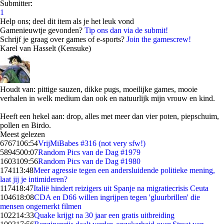
Submitter:
1
Help ons; deel dit item als je het leuk vond
Gamenieuwtje gevonden?
Tip ons dan via de submit!
Schrijf je graag over games of e-sports?
Join the gamescrew!
Karel van Hasselt (Kensuke)
Houdt van: pittige sauzen, dikke pugs, moeilijke games, mooie
verhalen in welk medium dan ook en natuurlijk mijn vrouw en kind.
Heeft een hekel aan: drop, alles met meer dan vier poten, piepschuim,
pollen en Birdo.
Meest gelezen
67671
06:54
VrijMiBabes #316 (not very sfw!)
58945
00:07
Random Pics van de Dag #1979
16031
09:56
Random Pics van de Dag #1980
1741
13:48
Meer agressie tegen een andersluidende politieke mening,
laat jij je intimideren?
1174
18:47
Italië hindert reizigers uit Spanje na migratiecrisis Ceuta
1046
18:08
CDA en D66 willen ingrijpen tegen 'gluurbrillen' die
mensen ongemerkt filmen
1022
14:33
Quake krijgt na 30 jaar een gratis uitbreiding