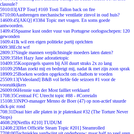
clausule?
59
10:03
[ATP Tour] #169 Tosti Tallon back on fire
67
10:00
Aanbrengen mechanische ventilatie zinvol in oud huis?
146
09:45
[AKQ] #3384 Topic met vragen. En soms goede
antwoorden.
14
09:45
Spaanse kust onder vuur van Portugese oorlogsschepen: 120
gewonden
16
09:41
Ik wil een eigen politieke partij oprichten
6
09:38
Echt wrf
28
09:37
Single mannen verplichtsingle moeders laten daten?
32
09:35
Het Hazy Jane adoratietopic
104
09:35
Koopzegels sparen bij AH duurt straks 2x zo lang
101
09:29
Man zoekt mij en bedreigt mij, nadat ik met zijn zoon sprak
189
09:25
Boeken worden opgekocht om chatbots te voeden
255
09:13
[Videoland] B&B vol liefde 6de seizoen #1 voor de
vooruitkijkers
260
09:06
Hennie van der Most failliet verklaard
17
08:35
Centraal FC Utrecht topic #88 - #CorreiaIn
151
08:33
NPO-manager Menno de Boer (47) op non-actief stuurde
dick-pic rond
7
08:31
Draai hier alle platen in je platenkast #32 (The Torture Never
Stops)
46
08:29
[Netflix #210] TUDUM
124
08:23
[Het Officiële Steam Topic #201] Steamrolled
77
08:00
Techniekles verdwijnt uit onderbouw: maar half zo veel uren