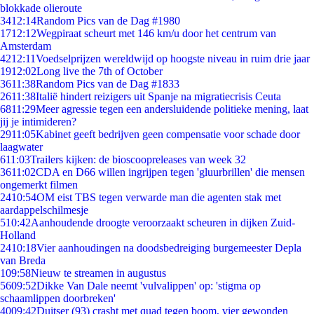
blokkade olieroute
34
12:14
Random Pics van de Dag #1980
17
12:12
Wegpiraat scheurt met 146 km/u door het centrum van
Amsterdam
42
12:11
Voedselprijzen wereldwijd op hoogste niveau in ruim drie jaar
19
12:02
Long live the 7th of October
36
11:38
Random Pics van de Dag #1833
26
11:38
Italië hindert reizigers uit Spanje na migratiecrisis Ceuta
68
11:29
Meer agressie tegen een andersluidende politieke mening, laat
jij je intimideren?
29
11:05
Kabinet geeft bedrijven geen compensatie voor schade door
laagwater
6
11:03
Trailers kijken: de bioscoopreleases van week 32
36
11:02
CDA en D66 willen ingrijpen tegen 'gluurbrillen' die mensen
ongemerkt filmen
24
10:54
OM eist TBS tegen verwarde man die agenten stak met
aardappelschilmesje
5
10:42
Aanhoudende droogte veroorzaakt scheuren in dijken Zuid-
Holland
24
10:18
Vier aanhoudingen na doodsbedreiging burgemeester Depla
van Breda
1
09:58
Nieuw te streamen in augustus
56
09:52
Dikke Van Dale neemt 'vulvalippen' op: 'stigma op
schaamlippen doorbreken'
40
09:42
Duitser (93) crasht met quad tegen boom, vier gewonden