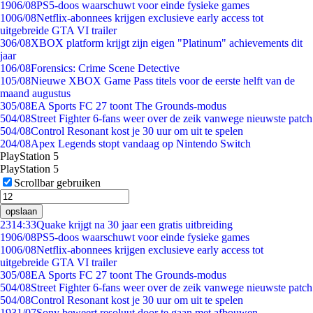
19
06/08
PS5-doos waarschuwt voor einde fysieke games
10
06/08
Netflix-abonnees krijgen exclusieve early access tot
uitgebreide GTA VI trailer
3
06/08
XBOX platform krijgt zijn eigen "Platinum" achievements dit
jaar
1
06/08
Forensics: Crime Scene Detective
1
05/08
Nieuwe XBOX Game Pass titels voor de eerste helft van de
maand augustus
3
05/08
EA Sports FC 27 toont The Grounds-modus
5
04/08
Street Fighter 6-fans weer over de zeik vanwege nieuwste patch
5
04/08
Control Resonant kost je 30 uur om uit te spelen
2
04/08
Apex Legends stopt vandaag op Nintendo Switch
PlayStation 5
PlayStation 5
Scrollbar gebruiken
opslaan
23
14:33
Quake krijgt na 30 jaar een gratis uitbreiding
19
06/08
PS5-doos waarschuwt voor einde fysieke games
10
06/08
Netflix-abonnees krijgen exclusieve early access tot
uitgebreide GTA VI trailer
3
05/08
EA Sports FC 27 toont The Grounds-modus
5
04/08
Street Fighter 6-fans weer over de zeik vanwege nieuwste patch
5
04/08
Control Resonant kost je 30 uur om uit te spelen
19
31/07
Sony beweert resoluut door te gaan met afbouwen