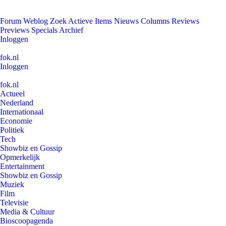
Forum
Weblog
Zoek
Actieve Items
Nieuws
Columns
Reviews
Previews
Specials
Archief
Inloggen
fok.nl
Inloggen
fok.nl
Actueel
Nederland
Internationaal
Economie
Politiek
Tech
Showbiz en Gossip
Opmerkelijk
Entertainment
Showbiz en Gossip
Muziek
Film
Televisie
Media & Cultuur
Bioscoopagenda