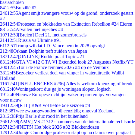
basisscholen
84
12:55
Brazilië #2
246
12:55
Agent smijt zwangere vrouw op de grond, onderzoek gestart
#2
264
12:54
Protesten en blokkades van Extinction Rebellion #24 Eieren
88
12:54
Afvallen met injecties #4
107
12:53
[Breien] Deel 21, met zomerbreisels
214
12:51
Russia vs Ukraine #91
61
12:51
Trump wil dat J.D. Vance hem in 2028 opvolgt
2
12:48
Orkaan Dolphin treft zuiden van Japan
187
12:47
[ONLINE] Roddelpraat Topic #21
83
12:46
GTA VI #12 GTA VI Extended look 27 Augustus Netflix/YT
200
12:45
Tour de France femmes 2026 #4 op de Ventoux
38
12:45
Bezoeker verliest deel van vinger in waterattractie Walibi
Holland
116
12:41
[INFLUENCERS #296] Alles is welkom kneuzing of breuk
68
12:40
Woningtekort: dus ga je woningen slopen, logisch
19
12:40
Nieuwe Europese richtlijn: vaker repareren ipv vervangen
voor nieuw
193
12:39
[RTL] B&B vol liefde 6de seizoen #4
8
12:38
Twee zwaargewonden bij eenzijdig ongeval Zeeland.
28
12:38
Prijs Bar le duc rood in het buitenland
266
12:38
[AMV] VS #1312 spammers van de internationale rechtsorde
267
12:34
[NET5] Het blok 2026 #32 Blokkendozen
129
12:34
Jonge Cambridge professor stapt op na claims over plagiaat