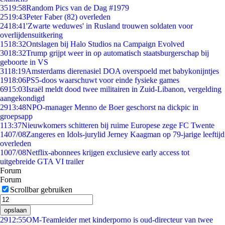
35
19:58
Random Pics van de Dag #1979
25
19:43
Peter Faber (82) overleden
24
18:41
'Zwarte weduwes' in Rusland trouwen soldaten voor
overlijdensuitkering
15
18:32
Ontslagen bij Halo Studios na Campaign Evolved
30
18:32
Trump grijpt weer in op automatisch staatsburgerschap bij
geboorte in VS
31
18:19
Amsterdams dierenasiel DOA overspoeld met babykonijntjes
19
18:06
PS5-doos waarschuwt voor einde fysieke games
69
15:03
Israël meldt dood twee militairen in Zuid-Libanon, vergelding
aangekondigd
29
13:48
NPO-manager Menno de Boer geschorst na dickpic in
groepsapp
1
13:37
Nieuwkomers schitteren bij ruime Europese zege FC Twente
14
07/08
Zangeres en Idols-jurylid Jerney Kaagman op 79-jarige leeftijd
overleden
10
07/08
Netflix-abonnees krijgen exclusieve early access tot
uitgebreide GTA VI trailer
Forum
Forum
Scrollbar gebruiken
opslaan
29
12:55
OM-Teamleider met kinderporno is oud-directeur van twee