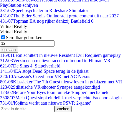
PlayStation-schijven
3
31/07
Speel psychiater in Rideshare Stimulator
4
31/07
The Elder Scrolls Online stelt grote content uit naar 2027
4
31/07
Topman EA nog rijker dankzij Battlefield 6
Virtual Reality
Virtual Reality
Scrollbar gebruiken
opslaan
1
16/01
Leon schittert in nieuwe Resident Evil Requiem gameplay
3
12/03
Verzin een creatieve racecircuitmoord in Hitman VR
6
21/07
De Sims 4: Stapelverliefd
14
11/04
EA stopt Dead Space terug in de ijskast
2
20/10
Assassin's Creed naar VR met AC Nexus
8
01/06
Klassieker The 7th Guest nieuw leven in geblazen met VR
1
23/02
Stilistische VR-shooter Synapse aangekondigd
1
23/02
Before Your Eyes toont unieke 'knipper' mechaniek
25
08/07
Meta Quest stopt eindelijk met verplichte Facebook-login
7
31/01
'Kojima werkt aan nieuwe PSVR 2-game'