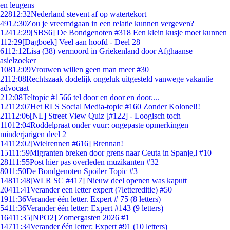
en leugens
228
12:32
Nederland stevent af op watertekort
49
12:30
Zou je vreemdgaan in een relatie kunnen vergeven?
124
12:29
[SBS6] De Bondgenoten #318 Een klein kusje moet kunnen
1
12:29
[Dagboek] Veel aan hoofd - Deel 28
61
12:12
Lisa (38) vermoord in Griekenland door Afghaanse
asielzoeker
108
12:09
Vrouwen willen geen man meer #30
21
12:08
Rechtszaak dodelijk ongeluk uitgesteld vanwege vakantie
advocaat
2
12:08
Teltopic #1566 tel door en door en door....
121
12:07
Het RLS Social Media-topic #160 Zonder Kolonel!!
211
12:06
[NL] Street View Quiz [#122] - Loogisch toch
110
12:04
Roddelpraat onder vuur: ongepaste opmerkingen
minderjarigen deel 2
141
12:02
[Wielrennen #616] Brennan!
151
11:59
Migranten breken door grens naar Ceuta in Spanje,l #10
281
11:55
Post hier pas overleden muzikanten #32
80
11:50
De Bondgenoten Spoiler Topic #3
148
11:48
[WLR SC #417] Nieuw deel openen was kaputt
204
11:41
Verander een letter expert (7lettereditie) #50
19
11:36
Verander één letter. Expert # 75 (8 letters)
54
11:36
Verander één letter: Expert #143 (9 letters)
164
11:35
[NPO2] Zomergasten 2026 #1
147
11:34
Verander één letter: Expert #91 (10 letters)