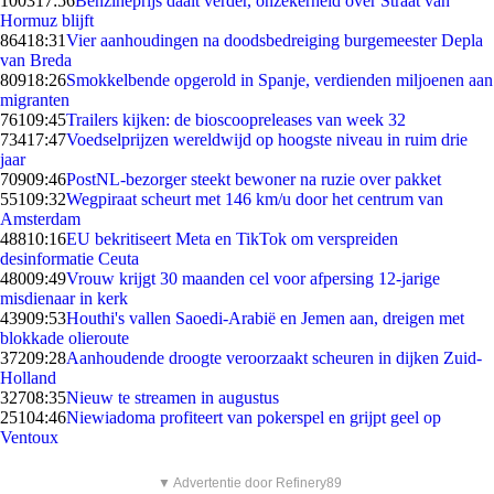
1003
17:56
Benzineprijs daalt verder, onzekerheid over Straat van
Hormuz blijft
864
18:31
Vier aanhoudingen na doodsbedreiging burgemeester Depla
van Breda
809
18:26
Smokkelbende opgerold in Spanje, verdienden miljoenen aan
migranten
761
09:45
Trailers kijken: de bioscoopreleases van week 32
734
17:47
Voedselprijzen wereldwijd op hoogste niveau in ruim drie
jaar
709
09:46
PostNL-bezorger steekt bewoner na ruzie over pakket
551
09:32
Wegpiraat scheurt met 146 km/u door het centrum van
Amsterdam
488
10:16
EU bekritiseert Meta en TikTok om verspreiden
desinformatie Ceuta
480
09:49
Vrouw krijgt 30 maanden cel voor afpersing 12-jarige
misdienaar in kerk
439
09:53
Houthi's vallen Saoedi-Arabië en Jemen aan, dreigen met
blokkade olieroute
372
09:28
Aanhoudende droogte veroorzaakt scheuren in dijken Zuid-
Holland
327
08:35
Nieuw te streamen in augustus
251
04:46
Niewiadoma profiteert van pokerspel en grijpt geel op
Ventoux
▼ Advertentie door Refinery89