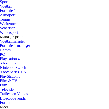
Sport
Voetbal
Formule 1
Autosport
Tennis
Wielrennen
Schaatsen
Wintersporten
Managerspelen
Voetbalmanager
Formule 1-manager
Games
PC
Playstation 4
Xbox One
Nintendo Switch
Xbox Series X|S
PlayStation 5
Film & TV
Film
Televisie
Trailers en Videos
Bioscoopagenda
Forum
Meer