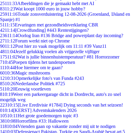
251
11:33
Afbeeldingen die je gemaakt hebt met AI
83
11:23
Wat koopt 1000 euro in jouw hobby?
259
11:16
Totale zonsverduistering 12-08-2026 (Groenland, IJsland en
Spanje) #1
51
11:15
Ervaringen met gezondheidsverklaring CBR
42
11:14
[Crowdfunding] #443 Rentestijgingen?
236
11:14
Oorlog Iran #136 Bridge and powerplant day incoming?
27
11:12
Forum werkt niet op Chrome
90
11:12
Post hier zo vaak mogelijk om 11:11 #39 Vanz11
48
11:04
Jezelf gelukkig voelen als vrijgezelle vijftiger
175
11:02
Wat is jullie binnenhuistemperatuur? #81 Horrorzomer
7
10:45
Poepen tijdens het tandenpoetsen
11
10:44
Hoe hiermee om te gaan?
60
10:36
Magic mushrooms
12
10:31
Opmerkelijke foto's van Funda #243
85
10:26
Nederlandse Politiek #725
51
10:20
Eeuwig voortleven
8
10:19
Weer een parkeergarage dicht in Dordrecht, auto's zo snel
mogelijk weg
223
10:15
[Live Eredivisie #1784] Dying seconds van het seizoen!
0
10:14
[KERST] Adventskalenders 2026
105
10:11
Het grote goedemorgen topic #3
38
10:08
Horrorfilms #33: Halloween
118
10:04
Vrienden gaan op vakantie zonder mij uit te nodigen
14
10:03
Defensiepact Pakistan, Turkije en Saudi-Arabië bevat art.5