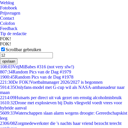
Weblog
Fotoboek
Prijsvragen
Contact
Colofon
Feedback
Tip de redactie
FOK!
FOK!
Scrollbar gebruiken
opslaan
1
08:03
VrijMiBabes #316 (not very sfw!)
8
07:34
Random Pics van de Dag #1979
19
00:45
Random Pics van de Dag #1978
2
21:30
De FOK!Voetbalmanager 2026/2027 is begonnen
59
14:35
Onlyfans-model met G-cup wil als NASA-ambassadeur naar
maan
22
14:09
Huisarts per direct uit vak gezet om ernstig alcoholmisbruik
16
10:32
Drone met explosieven bij Duits vliegveld voedt vrees voor
hybride aanval
56
09:33
Waterschappen slaan alarm wegens droogte: Gereedschapskist
leeg
23
06/08
Zorgmedewerkster die 's nachts haar vriend bezocht terecht