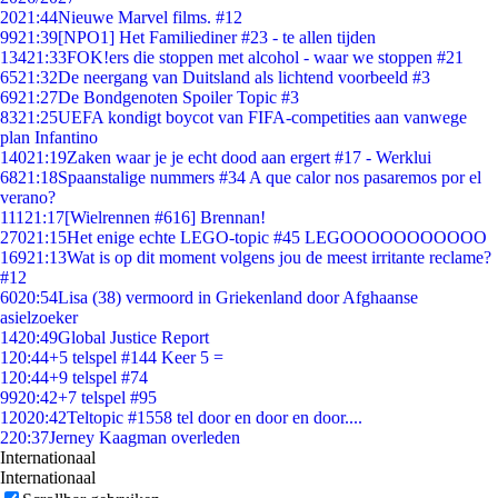
20
21:44
Nieuwe Marvel films. #12
99
21:39
[NPO1] Het Familiediner #23 - te allen tijden
134
21:33
FOK!ers die stoppen met alcohol - waar we stoppen #21
65
21:32
De neergang van Duitsland als lichtend voorbeeld #3
69
21:27
De Bondgenoten Spoiler Topic #3
83
21:25
UEFA kondigt boycot van FIFA-competities aan vanwege
plan Infantino
140
21:19
Zaken waar je je echt dood aan ergert #17 - Werklui
68
21:18
Spaanstalige nummers #34 A que calor nos pasaremos por el
verano?
111
21:17
[Wielrennen #616] Brennan!
270
21:15
Het enige echte LEGO-topic #45 LEGOOOOOOOOOOO
169
21:13
Wat is op dit moment volgens jou de meest irritante reclame?
#12
60
20:54
Lisa (38) vermoord in Griekenland door Afghaanse
asielzoeker
14
20:49
Global Justice Report
1
20:44
+5 telspel #144 Keer 5 =
1
20:44
+9 telspel #74
99
20:42
+7 telspel #95
120
20:42
Teltopic #1558 tel door en door en door....
2
20:37
Jerney Kaagman overleden
Internationaal
Internationaal