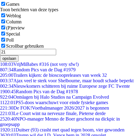
Games
Toon berichten van deze types
Weblog
Column
(P)review
Special
Poll
Scrollbar gebruiken
opslaan
1
08:03
VrijMiBabes #316 (not very sfw!)
8
07:34
Random Pics van de Dag #1979
2
05:00
Trailers kijken: de bioscoopreleases van week 32
0
03:37
Ajax veel te sterk voor Shelbourne, maar houdt schade beperkt
0
02:34
Nieuwkomers schitteren bij ruime Europese zege FC Twente
19
00:45
Random Pics van de Dag #1978
9
22:04
Ontslagen bij Halo Studios na Campaign Evolved
11
22:01
PS5-doos waarschuwt voor einde fysieke games
2
21:30
De FOK!Voetbalmanager 2026/2027 is begonnen
2
21:03
Le Court wint na nerveuze finale, Pieterse derde
25
20:40
NPO-manager Menno de Boer geschorst na dickpic in
groepsapp
19
20:11
Duitser (93) crasht met quad tegen boom, vier gewonden
36
20:03
Trump wil dat J.D. Vance hem in 2028 opvolgt