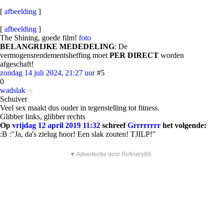
[
afbeelding
]
[
afbeelding
]
The Shining, goede film!
foto
BELANGRIJKE MEDEDELING
: De
vermogensrendementsheffing moet
PER DIRECT
worden
afgeschaft!
zondag 14 juli 2024, 21:27 uur
#5
0
wadslak
Schuiver
Veel sex maakt dus ouder in tegenstelling tot fitness.
Glibber links, glibber rechts
Op
vrijdag 12 april 2019 11:32
schreef
Grrrrrrrr
het volgende:
:B :"Ja, da's zielug hoor! Een slak zouten! TJILP!"
▼ Advertentie door Refinery89