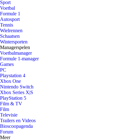
Sport
Voetbal
Formule 1
Autosport
Tennis
Wielrennen
Schaatsen
Wintersporten
Managerspelen
Voetbalmanager
Formule 1-manager
Games
PC
Playstation 4
Xbox One
Nintendo Switch
Xbox Series X|S
PlayStation 5
Film & TV
Film
Televisie
Trailers en Videos
Bioscoopagenda
Forum
Meer