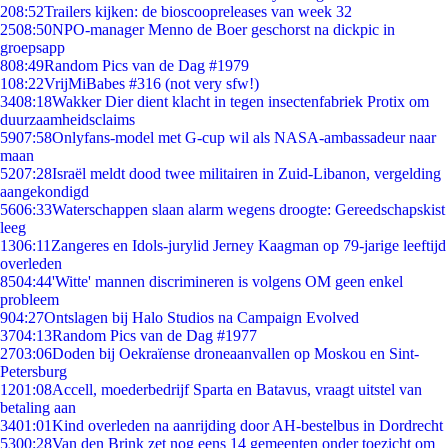
2
08:52
Trailers kijken: de bioscoopreleases van week 32
25
08:50
NPO-manager Menno de Boer geschorst na dickpic in
groepsapp
8
08:49
Random Pics van de Dag #1979
1
08:22
VrijMiBabes #316 (not very sfw!)
34
08:18
Wakker Dier dient klacht in tegen insectenfabriek Protix om
duurzaamheidsclaims
59
07:58
Onlyfans-model met G-cup wil als NASA-ambassadeur naar
maan
52
07:28
Israël meldt dood twee militairen in Zuid-Libanon, vergelding
aangekondigd
56
06:33
Waterschappen slaan alarm wegens droogte: Gereedschapskist
leeg
13
06:11
Zangeres en Idols-jurylid Jerney Kaagman op 79-jarige leeftijd
overleden
85
04:44
'Witte' mannen discrimineren is volgens OM geen enkel
probleem
9
04:27
Ontslagen bij Halo Studios na Campaign Evolved
37
04:13
Random Pics van de Dag #1977
27
03:06
Doden bij Oekraïense droneaanvallen op Moskou en Sint-
Petersburg
12
01:08
Accell, moederbedrijf Sparta en Batavus, vraagt uitstel van
betaling aan
34
01:01
Kind overleden na aanrijding door AH-bestelbus in Dordrecht
53
00:28
Van den Brink zet nog eens 14 gemeenten onder toezicht om