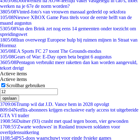
45
05/08
Doorwerken na AOW-leeftijd vaker vastgelegd in cao's, moet
werken na je 67e de norm worden?
38
05/08
Vinted-foto's van vrouwen massaal gedeeld op seksfora
1
05/08
Nieuwe XBOX Game Pass titels voor de eerste helft van de
maand augustus
53
05/08
Van den Brink zet nog eens 14 gemeenten onder toezicht om
spreidingswet
18
05/08
Iran overweegt Europese hulp bij ruimen mijnen in Straat van
Hormuz
3
05/08
EA Sports FC 27 toont The Grounds-modus
1
05/08
Gears of War: E-Day open beta begint 6 augustus
36
05/08
Pentagon verbruikt meer raketten dan kan worden aangevuld,
tekort dreigt
Actieve items
Actieve items
Scrollbar gebruiken
opslaan
37
09:06
Trump wil dat J.D. Vance hem in 2028 opvolgt
8
09:04
Netflix-abonnees krijgen exclusieve early access tot uitgebreide
GTA VI trailer
19
08:56
Duitser (93) crasht met quad tegen boom, vier gewonden
17
08:55
'Zwarte weduwes' in Rusland trouwen soldaten voor
overlijdensuitkering
11
08:54
PS5-doos waarschuwt voor einde fysieke games