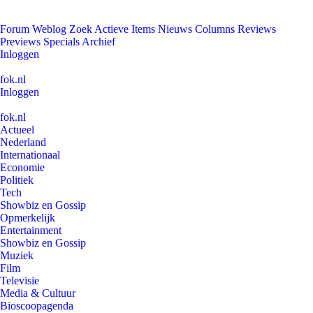
Forum
Weblog
Zoek
Actieve Items
Nieuws
Columns
Reviews
Previews
Specials
Archief
Inloggen
fok.nl
Inloggen
fok.nl
Actueel
Nederland
Internationaal
Economie
Politiek
Tech
Showbiz en Gossip
Opmerkelijk
Entertainment
Showbiz en Gossip
Muziek
Film
Televisie
Media & Cultuur
Bioscoopagenda