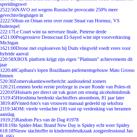
spreidingswet
25
22:56
NAVO zet wegens Russische provocatie 250% meer
gevechtsvliegtuigen in
22
22:50
Iran en Oman eens over route Straat van Hormuz, VS
buitenspel
2
22:17
Le Court wint na nerveuze finale, Pieterse derde
45
21:00
Progressieve Democraat El-Sayed wint nipt voorverkiezing
Michigan
16
21:00
Drone met explosieven bij Duits vliegveld voedt vrees voor
hybride aanval
2
20:58
XBOX platform krijgt zijn eigen "Platinum" achievements dit
jaar
12
20:48
Capibara's lopen Braziliaans parlementsgebouw Mato Grosso
binnen
5
20:30
Zomervakantieweerbericht: aanhoudend zomers
1
20:21
Lemmen boekt eerste profzege in zware Ronde van Polen-rit
22
20:05
Huisarts per direct uit vak gezet om ernstig alcoholmisbruik
15
19:45
Hiroshima herdenkt slachtoffers atoombom, 81 jaar later
38
19:40
Vinted-foto's van vrouwen massaal gedeeld op seksfora
21
19:34
OM: vierde verdachte (18) vast op verdenking van beramen
aanslag
19
19:25
Random Pics van de Dag #1978
8
18:19
In Spider-Man: Brand New Day is Spidey echt weer Spidey
6
18:18
Nieuw slachtoffer in kindermisbruikzaak zorgprofessional Jan
B. (66)