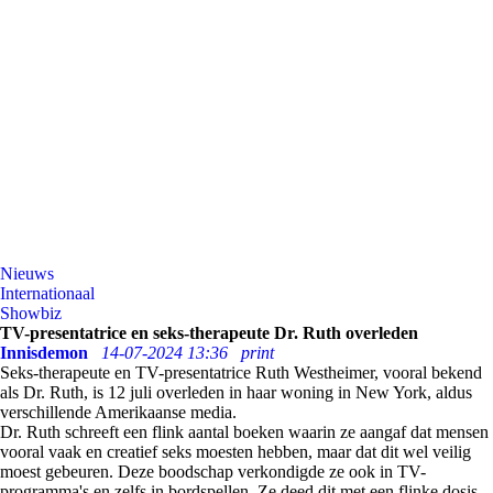
Nieuws
Internationaal
Showbiz
TV-presentatrice en seks-therapeute Dr. Ruth overleden
Innisdemon
14-07-2024 13:36
print
Seks-therapeute en TV-presentatrice Ruth Westheimer, vooral bekend
als Dr. Ruth, is 12 juli overleden in haar woning in New York, aldus
verschillende Amerikaanse media.
Dr. Ruth schreeft een flink aantal boeken waarin ze aangaf dat mensen
vooral vaak en creatief seks moesten hebben, maar dat dit wel veilig
moest gebeuren. Deze boodschap verkondigde ze ook in TV-
programma's en zelfs in bordspellen. Ze deed dit met een flinke dosis