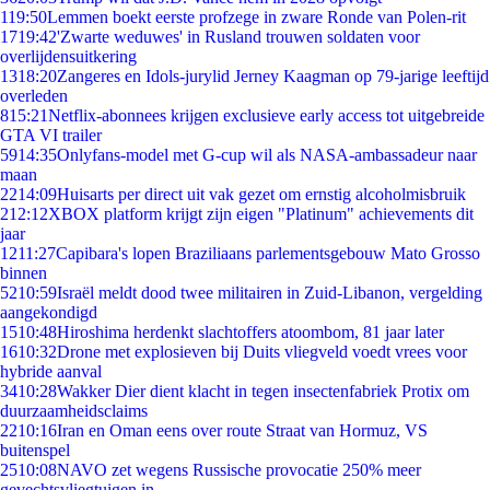
1
19:50
Lemmen boekt eerste profzege in zware Ronde van Polen-rit
17
19:42
'Zwarte weduwes' in Rusland trouwen soldaten voor
overlijdensuitkering
13
18:20
Zangeres en Idols-jurylid Jerney Kaagman op 79-jarige leeftijd
overleden
8
15:21
Netflix-abonnees krijgen exclusieve early access tot uitgebreide
GTA VI trailer
59
14:35
Onlyfans-model met G-cup wil als NASA-ambassadeur naar
maan
22
14:09
Huisarts per direct uit vak gezet om ernstig alcoholmisbruik
2
12:12
XBOX platform krijgt zijn eigen "Platinum" achievements dit
jaar
12
11:27
Capibara's lopen Braziliaans parlementsgebouw Mato Grosso
binnen
52
10:59
Israël meldt dood twee militairen in Zuid-Libanon, vergelding
aangekondigd
15
10:48
Hiroshima herdenkt slachtoffers atoombom, 81 jaar later
16
10:32
Drone met explosieven bij Duits vliegveld voedt vrees voor
hybride aanval
34
10:28
Wakker Dier dient klacht in tegen insectenfabriek Protix om
duurzaamheidsclaims
22
10:16
Iran en Oman eens over route Straat van Hormuz, VS
buitenspel
25
10:08
NAVO zet wegens Russische provocatie 250% meer
gevechtsvliegtuigen in