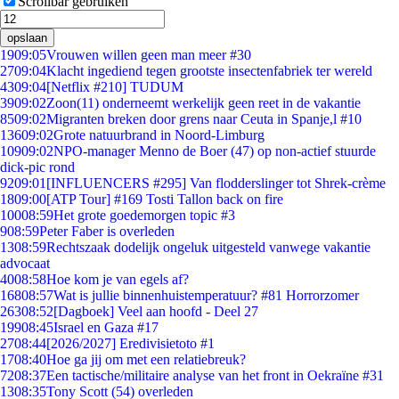
Scrollbar gebruiken
opslaan
19
09:05
Vrouwen willen geen man meer #30
27
09:04
Klacht ingediend tegen grootste insectenfabriek ter wereld
43
09:04
[Netflix #210] TUDUM
39
09:02
Zoon(11) onderneemt werkelijk geen reet in de vakantie
85
09:02
Migranten breken door grens naar Ceuta in Spanje,l #10
136
09:02
Grote natuurbrand in Noord-Limburg
109
09:02
NPO-manager Menno de Boer (47) op non-actief stuurde
dick-pic rond
92
09:01
[INFLUENCERS #295] Van flodderslinger tot Shrek-crème
18
09:00
[ATP Tour] #169 Tosti Tallon back on fire
100
08:59
Het grote goedemorgen topic #3
9
08:59
Peter Faber is overleden
13
08:59
Rechtszaak dodelijk ongeluk uitgesteld vanwege vakantie
advocaat
40
08:58
Hoe kom je van egels af?
168
08:57
Wat is jullie binnenhuistemperatuur? #81 Horrorzomer
263
08:52
[Dagboek] Veel aan hoofd - Deel 27
199
08:45
Israel en Gaza #17
27
08:44
[2026/2027] Eredivisietoto #1
17
08:40
Hoe ga jij om met een relatiebreuk?
72
08:37
Een tactische/militaire analyse van het front in Oekraïne #31
13
08:35
Tony Scott (54) overleden