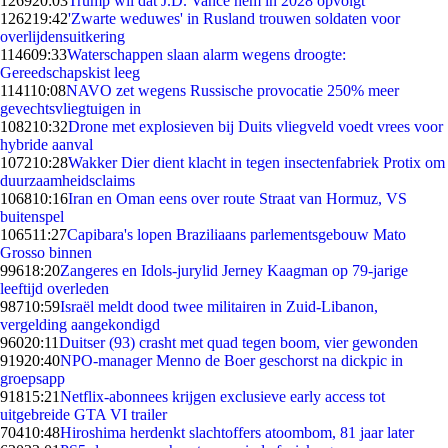
1269
20:03
Trump wil dat J.D. Vance hem in 2028 opvolgt
1262
19:42
'Zwarte weduwes' in Rusland trouwen soldaten voor
overlijdensuitkering
1146
09:33
Waterschappen slaan alarm wegens droogte:
Gereedschapskist leeg
1141
10:08
NAVO zet wegens Russische provocatie 250% meer
gevechtsvliegtuigen in
1082
10:32
Drone met explosieven bij Duits vliegveld voedt vrees voor
hybride aanval
1072
10:28
Wakker Dier dient klacht in tegen insectenfabriek Protix om
duurzaamheidsclaims
1068
10:16
Iran en Oman eens over route Straat van Hormuz, VS
buitenspel
1065
11:27
Capibara's lopen Braziliaans parlementsgebouw Mato
Grosso binnen
996
18:20
Zangeres en Idols-jurylid Jerney Kaagman op 79-jarige
leeftijd overleden
987
10:59
Israël meldt dood twee militairen in Zuid-Libanon,
vergelding aangekondigd
960
20:11
Duitser (93) crasht met quad tegen boom, vier gewonden
919
20:40
NPO-manager Menno de Boer geschorst na dickpic in
groepsapp
918
15:21
Netflix-abonnees krijgen exclusieve early access tot
uitgebreide GTA VI trailer
704
10:48
Hiroshima herdenkt slachtoffers atoombom, 81 jaar later