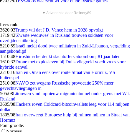
620
22:01
PS5-doos waarschuwt voor einde fysieke games
▼ Advertentie door Refinery89
Lees ook
36
20:03
Trump wil dat J.D. Vance hem in 2028 opvolgt
17
19:42
'Zwarte weduwes' in Rusland trouwen soldaten voor
overlijdensuitkering
52
10:59
Israël meldt dood twee militairen in Zuid-Libanon, vergelding
aangekondigd
15
10:48
Hiroshima herdenkt slachtoffers atoombom, 81 jaar later
16
10:32
Drone met explosieven bij Duits vliegveld voedt vrees voor
hybride aanval
22
10:16
Iran en Oman eens over route Straat van Hormuz, VS
buitenspel
25
10:08
NAVO zet wegens Russische provocatie 250% meer
gevechtsvliegtuigen in
5
05/08
Litouwen vindt opnieuw migrantentunnel onder grens met Wit-
Rusland
36
05/08
Hackers roven Coldcard-bitcoinwallets leeg voor 114 miljoen
dollar
18
05/08
Iran overweegt Europese hulp bij ruimen mijnen in Straat van
Hormuz
Font-grootte:
Normaal