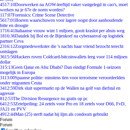
45
17:10
Doorwerken na AOW-leeftijd vaker vastgelegd in cao's, moet
werken na je 67e de norm worden?
1
17:07
Forensics: Crime Scene Detective
56
17:01
Boeren waarschuwen voor lagere oogst door aanhoudende
hitte en droogte
17
16:41
Italiaanse vrouw wint 1 miljoen, gooit kraslot per abuis weg
18
16:36
Datalek bij Bol en de Bijenkorf na cyberaanval op logistiek
partner Ceva
23
16:12
Zorgmedewerkster die 's nachts haar vriend bezocht terecht
ontslagen
36
15:56
Hackers roven Coldcard-bitcoinwallets leeg voor 114 miljoen
dollar
3
15:13
Geen Qatar en Abu Dhabi? Dan eindigt Formule 1-seizoen
mogelijk in Europa
31
13:00
Spaanse politie: minstens tien voor terrorisme veroordeelden
onder migranten Ceuta
34
12:59
Dirk sluit supermarkt op de Wallen na golf van diefstal en
agressie
8
12:53
The Division Resurgence nu gratis op pc
64
12:53
Zetelpeiling: 24 zetels voor Pro en 18 zetels voor D66, FvD,
JA21 en PVV
49
12:44
Man (25) sterft nadat hij lijm als condoom gebruikt
Forum
Forum