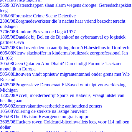
56
09:33
Waterschappen slaan alarm wegens droogte: Gereedschapskist
leeg
1
06/08
Forensics: Crime Scene Detective
23
06/08
Zorgmedewerkster die 's nachts haar vriend bezocht terecht
ontslagen
37
06/08
Random Pics van de Dag #1977
18
05/08
Datalek bij Bol en de Bijenkorf na cyberaanval op logistiek
partner Ceva
34
05/08
Kind overleden na aanrijding door AH-bestelbus in Dordrecht
6
05/08
Nieuw slachtoffer in kindermisbruikzaak zorgprofessional Jan
B. (66)
3
05/08
Geen Qatar en Abu Dhabi? Dan eindigt Formule 1-seizoen
mogelijk in Europa
5
05/08
Litouwen vindt opnieuw migrantentunnel onder grens met Wit-
Rusland
45
05/08
Progressieve Democraat El-Sayed wint nipt voorverkiezing
Michigan
12
05/08
Accell, moederbedrijf Sparta en Batavus, vraagt uitstel van
betaling aan
5
05/08
Zomervakantieweerbericht: aanhoudend zomers
1
05/08
Vollering de sterkste na lastige heuvelrit
8
05/08
The Division Resurgence nu gratis op pc
36
05/08
Hackers roven Coldcard-bitcoinwallets leeg voor 114 miljoen
dollar