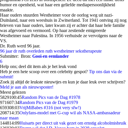
humor en openheid, wat haar een geliefde mediapersoonlijkheid
maakte.
Haar ouders stuurden Westheimer voor de oorlog weg uit nazi-
Duitsland, naar een weeshuis in Zwitserland. Tot 1941 ontving zij nog
brieven van haar ouders, later kwam zij er achter dat haar hele familie
was afgevoerd en vermoord. Op haar zestiende emigreerde
Westheimer naar Palestina. In 1956 verhuisde ze vervolgens naar de
VS.
Dr. Ruth werd 96 jaar.
96 jaar
dr ruth
overleden
ruth westheimer
sekstherapeute
Submitter:
Bron:
Gooi-en eemlander
6
Help ons; deel dit item als je het leuk vond
Heb je een hete scoop over een celebrity gespot?
Tip ons dan via de
submit!
Zoek jij altijd de leukste nieuwtjes en kun je daar leuk over schrijven?
Meld je aan als nieuwsposter!
Meest gelezen
58291
00:45
Random Pics van de Dag #1978
9716
07:34
Random Pics van de Dag #1979
6593
08:03
VrijMiBabes #316 (not very sfw!)
2087
14:35
Onlyfans-model met G-cup wil als NASA-ambassadeur
naar maan
1448
14:09
Huisarts per direct uit vak gezet om ernstig alcoholmisbruik