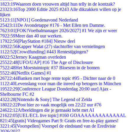
18
23:19
Waarom doen vrouwen altijd hun telly in de kontzak?
233
23:16
Top 2000 Editie 2025 #243 Alle dikzakken willen op je
lijken
51
23:11
[NPO1] Goedenavond Nederland
254
23:11
De Avondetappe #176 - Met Ellen ten Damme.
76
23:01
[FOK!Voetbalmanager 2026/2027] #1 We zijn er weer
79
22:59
Meer dan 40 uur werken.
179
22:56
[PlayStation #184] Nieuw deel
109
22:56
Kapper Walat (27) slachtoffer van vernielingen
11
22:52
[Crowdfunding] #443 Rentestijgingen?
60
22:52
Jerney Kaagman overleden
255
22:48
[UFO/UAP] #16 The Age of Disclosure
75
22:48
Het Moestuintopic #37 Bloesem in de bomen
55
22:46
[Netflix Games] #1
267
22:44
Banken met hoge rente topic #95 - Dichter naar de 0
11
22:40
Levenslang voor man die inreed op betogers in München
195
22:29
[Conference League Donderdag 20:00 uur] Ajax -
Shelbourne FC #2
43
22:28
[Nintendo & Sony] The Legend of Zelda
180
22:22
Post hier zo vaak mogelijk om 22:22 uur #76
246
22:12
Afbeeldingen die je gemaakt hebt met AI
216
22:05
[UEL/ECL live topic] #160 GOAAAAAAAAAAAAAL
8
21:45
[gratis] Videogames Part 9: Gratis en free-to-play games!
32
21:45
[Voorspellen] Voorspel de eindstand van de Eredivisie
2026/2027