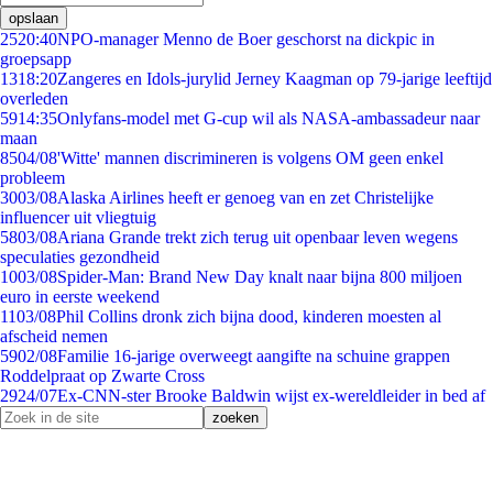
opslaan
25
20:40
NPO-manager Menno de Boer geschorst na dickpic in
groepsapp
13
18:20
Zangeres en Idols-jurylid Jerney Kaagman op 79-jarige leeftijd
overleden
59
14:35
Onlyfans-model met G-cup wil als NASA-ambassadeur naar
maan
85
04/08
'Witte' mannen discrimineren is volgens OM geen enkel
probleem
30
03/08
Alaska Airlines heeft er genoeg van en zet Christelijke
influencer uit vliegtuig
58
03/08
Ariana Grande trekt zich terug uit openbaar leven wegens
speculaties gezondheid
10
03/08
Spider-Man: Brand New Day knalt naar bijna 800 miljoen
euro in eerste weekend
11
03/08
Phil Collins dronk zich bijna dood, kinderen moesten al
afscheid nemen
59
02/08
Familie 16-jarige overweegt aangifte na schuine grappen
Roddelpraat op Zwarte Cross
29
24/07
Ex-CNN-ster Brooke Baldwin wijst ex-wereldleider in bed af