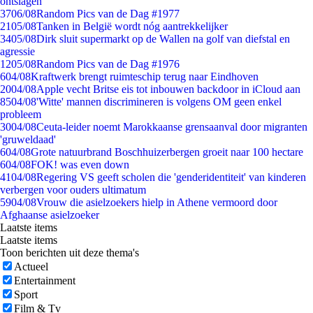
ontslagen
37
06/08
Random Pics van de Dag #1977
21
05/08
Tanken in België wordt nóg aantrekkelijker
34
05/08
Dirk sluit supermarkt op de Wallen na golf van diefstal en
agressie
12
05/08
Random Pics van de Dag #1976
6
04/08
Kraftwerk brengt ruimteschip terug naar Eindhoven
20
04/08
Apple vecht Britse eis tot inbouwen backdoor in iCloud aan
85
04/08
'Witte' mannen discrimineren is volgens OM geen enkel
probleem
30
04/08
Ceuta-leider noemt Marokkaanse grensaanval door migranten
'gruweldaad'
6
04/08
Grote natuurbrand Boschhuizerbergen groeit naar 100 hectare
6
04/08
FOK! was even down
41
04/08
Regering VS geeft scholen die 'genderidentiteit' van kinderen
verbergen voor ouders ultimatum
59
04/08
Vrouw die asielzoekers hielp in Athene vermoord door
Afghaanse asielzoeker
Laatste items
Laatste items
Toon berichten uit deze thema's
Actueel
Entertainment
Sport
Film & Tv