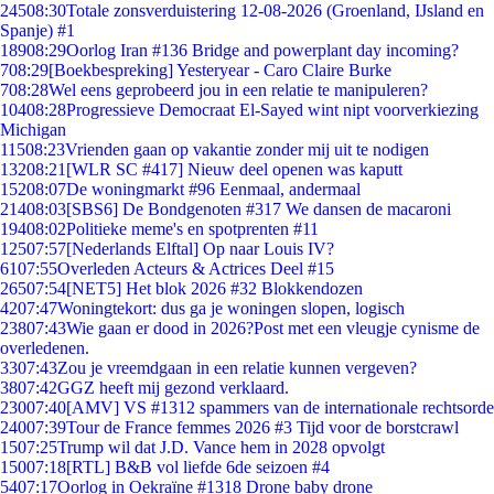
245
08:30
Totale zonsverduistering 12-08-2026 (Groenland, IJsland en
Spanje) #1
189
08:29
Oorlog Iran #136 Bridge and powerplant day incoming?
7
08:29
[Boekbespreking] Yesteryear - Caro Claire Burke
7
08:28
Wel eens geprobeerd jou in een relatie te manipuleren?
104
08:28
Progressieve Democraat El-Sayed wint nipt voorverkiezing
Michigan
115
08:23
Vrienden gaan op vakantie zonder mij uit te nodigen
132
08:21
[WLR SC #417] Nieuw deel openen was kaputt
152
08:07
De woningmarkt #96 Eenmaal, andermaal
214
08:03
[SBS6] De Bondgenoten #317 We dansen de macaroni
194
08:02
Politieke meme's en spotprenten #11
125
07:57
[Nederlands Elftal] Op naar Louis IV?
61
07:55
Overleden Acteurs & Actrices Deel #15
265
07:54
[NET5] Het blok 2026 #32 Blokkendozen
42
07:47
Woningtekort: dus ga je woningen slopen, logisch
238
07:43
Wie gaan er dood in 2026?Post met een vleugje cynisme de
overledenen.
33
07:43
Zou je vreemdgaan in een relatie kunnen vergeven?
38
07:42
GGZ heeft mij gezond verklaard.
230
07:40
[AMV] VS #1312 spammers van de internationale rechtsorde
240
07:39
Tour de France femmes 2026 #3 Tijd voor de borstcrawl
15
07:25
Trump wil dat J.D. Vance hem in 2028 opvolgt
150
07:18
[RTL] B&B vol liefde 6de seizoen #4
54
07:17
Oorlog in Oekraïne #1318 Drone baby drone