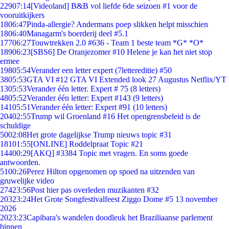
229
07:14
[Videoland] B&B vol liefde 6de seizoen #1 voor de
vooruitkijkers
18
06:47
Pinda-allergie? Andermans poep slikken helpt misschien
18
06:40
Managarm's boerderij deel #5.1
177
06:27
Touwtrekken 2.0 #636 - Team 1 beste team *G* *O*
189
06:23
[SBS6] De Oranjezomer #10 Helene je kan het niet stop
ermee
198
05:54
Verander een letter expert (7lettereditie) #50
38
05:53
GTA VI #12 GTA VI Extended look 27 Augustus Netflix/YT
13
05:53
Verander één letter. Expert # 75 (8 letters)
48
05:52
Verander één letter: Expert #143 (9 letters)
141
05:51
Verander één letter: Expert #91 (10 letters)
204
02:55
Trump wil Groenland #16 Het opengrensbeleid is de
schuldige
50
02:08
Het grote dagelijkse Trump nieuws topic #31
181
01:55
[ONLINE] Roddelpraat Topic #21
144
00:29
[AKQ] #3384 Topic met vragen. En soms goede
antwoorden.
51
00:26
Perez Hilton opgenomen op spoed na uitzenden van
gruwelijke video
274
23:56
Post hier pas overleden muzikanten #32
203
23:24
Het Grote Songfestivalfeest Ziggo Dome #5 13 november
2026
20
23:23
Capibara's wandelen doodleuk het Braziliaanse parlement
binnen