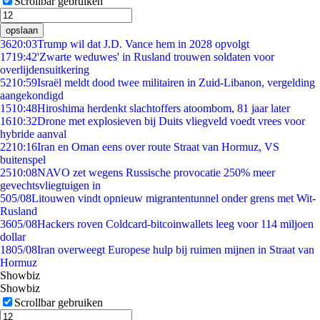
Scrollbar gebruiken
opslaan
36
20:03
Trump wil dat J.D. Vance hem in 2028 opvolgt
17
19:42
'Zwarte weduwes' in Rusland trouwen soldaten voor
overlijdensuitkering
52
10:59
Israël meldt dood twee militairen in Zuid-Libanon, vergelding
aangekondigd
15
10:48
Hiroshima herdenkt slachtoffers atoombom, 81 jaar later
16
10:32
Drone met explosieven bij Duits vliegveld voedt vrees voor
hybride aanval
22
10:16
Iran en Oman eens over route Straat van Hormuz, VS
buitenspel
25
10:08
NAVO zet wegens Russische provocatie 250% meer
gevechtsvliegtuigen in
5
05/08
Litouwen vindt opnieuw migrantentunnel onder grens met Wit-
Rusland
36
05/08
Hackers roven Coldcard-bitcoinwallets leeg voor 114 miljoen
dollar
18
05/08
Iran overweegt Europese hulp bij ruimen mijnen in Straat van
Hormuz
Showbiz
Showbiz
Scrollbar gebruiken