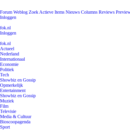
Forum
Weblog
Zoek
Actieve Items
Nieuws
Columns
Reviews
Previe
Inloggen
fok.nl
Inloggen
fok.nl
Actueel
Nederland
Internationaal
Economie
Politiek
Tech
Showbiz en Gossip
Opmerkelijk
Entertainment
Showbiz en Gossip
Muziek
Film
Televisie
Media & Cultuur
Bioscoopagenda
Sport