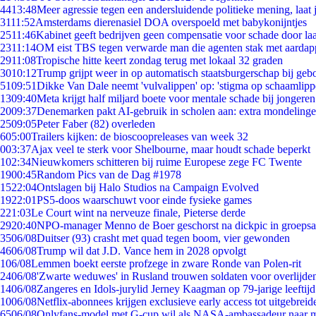
44
13:48
Meer agressie tegen een andersluidende politieke mening, laat j
31
11:52
Amsterdams dierenasiel DOA overspoeld met babykonijntjes
25
11:46
Kabinet geeft bedrijven geen compensatie voor schade door la
23
11:14
OM eist TBS tegen verwarde man die agenten stak met aardap
29
11:08
Tropische hitte keert zondag terug met lokaal 32 graden
30
10:12
Trump grijpt weer in op automatisch staatsburgerschap bij geb
51
09:51
Dikke Van Dale neemt 'vulvalippen' op: 'stigma op schaamlip
13
09:40
Meta krijgt half miljard boete voor mentale schade bij jongeren
20
09:37
Denemarken pakt AI-gebruik in scholen aan: extra mondeling
25
09:05
Peter Faber (82) overleden
6
05:00
Trailers kijken: de bioscoopreleases van week 32
0
03:37
Ajax veel te sterk voor Shelbourne, maar houdt schade beperkt
1
02:34
Nieuwkomers schitteren bij ruime Europese zege FC Twente
19
00:45
Random Pics van de Dag #1978
15
22:04
Ontslagen bij Halo Studios na Campaign Evolved
19
22:01
PS5-doos waarschuwt voor einde fysieke games
2
21:03
Le Court wint na nerveuze finale, Pieterse derde
29
20:40
NPO-manager Menno de Boer geschorst na dickpic in groeps
35
06/08
Duitser (93) crasht met quad tegen boom, vier gewonden
46
06/08
Trump wil dat J.D. Vance hem in 2028 opvolgt
1
06/08
Lemmen boekt eerste profzege in zware Ronde van Polen-rit
24
06/08
'Zwarte weduwes' in Rusland trouwen soldaten voor overlijden
14
06/08
Zangeres en Idols-jurylid Jerney Kaagman op 79-jarige leeftij
10
06/08
Netflix-abonnees krijgen exclusieve early access tot uitgebreid
65
06/08
Onlyfans-model met G-cup wil als NASA-ambassadeur naar 