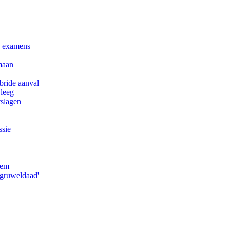
e examens
maan
bride aanval
 leeg
tslagen
ssie
eem
'gruweldaad'