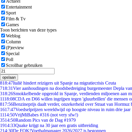
Actueel
Entertainment
Sport
Film & Tv
Games
Toon berichten van deze types
Weblog
Column
(P)review
Special
Poll
Scrollbar gebruiken
opslaan
8
18:47
Italië hindert reizigers uit Spanje na migratiecrisis Ceuta
7
18:31
Vier aanhoudingen na doodsbedreiging burgemeester Depla va
3
18:26
Smokkelbende opgerold in Spanje, verdienden miljoenen aan m
11
18:08
CDA en D66 willen ingrijpen tegen 'gluurbrillen' die mensen 
8
17:56
Benzineprijs daalt verder, onzekerheid over Straat van Hormuz bl
16
17:47
Voedselprijzen wereldwijd op hoogste niveau in ruim drie jaar
11
14:50
VrijMiBabes #316 (not very sfw!)
35
14:50
Random Pics van de Dag #1979
19
14:33
Quake krijgt na 30 jaar een gratis uitbreiding
2
14:30
De FOK!Voetbalmanager 2026/2027 is begonnen