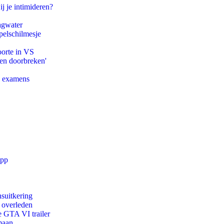
ij je intimideren?
agwater
pelschilmesje
oorte in VS
pen doorbreken'
e examens
app
suitkering
d overleden
e GTA VI trailer
maan