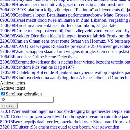
24
06/08
Huisarts per direct uit vak gezet om ernstig alcoholmisbruik
3
06/08
XBOX platform krijgt zijn eigen "Platinum" achievements dit ja
12
06/08
Capibara's lopen Braziliaans parlementsgebouw Mato Grosso 
69
06/08
Israël meldt dood twee militairen in Zuid-Libanon, vergeldin
15
06/08
Hiroshima herdenkt slachtoffers atoombom, 81 jaar later
19
06/08
Drone met explosieven bij Duits vliegveld voedt vrees voor hy
34
06/08
Wakker Dier dient klacht in tegen insectenfabriek Protix om 
22
06/08
Iran en Oman eens over route Straat van Hormuz, VS buitensp
26
06/08
NAVO zet wegens Russische provocatie 250% meer gevechtsvl
57
06/08
Waterschappen slaan alarm wegens droogte: Gereedschapskist
1
06/08
Forensics: Crime Scene Detective
23
06/08
Zorgmedewerkster die 's nachts haar vriend bezocht terecht on
37
06/08
Random Pics van de Dag #1977
18
05/08
Datalek bij Bol en de Bijenkorf na cyberaanval op logistiek pa
34
05/08
Kind overleden na aanrijding door AH-bestelbus in Dordrecht
Actieve items
Actieve items
Scrollbar gebruiken
opslaan
7
20:18
Vier aanhoudingen na doodsbedreiging burgemeester Depla va
16
20:16
Voedselprijzen wereldwijd op hoogste niveau in ruim drie jaar
8
20:16
Benzineprijs daalt verder, onzekerheid over Straat van Hormuz bl
35
20:15
Duitser (93) crasht met quad tegen boom, vier gewonden