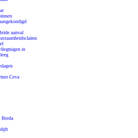
ar
binnen
g aangekondigd
bride aanval
duurzaamheidsclaims
el
iegtuigen in
 leeg
tslagen
rtner Ceva
n Breda
ijft