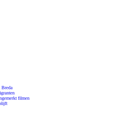
n Breda
igranten
ongemerkt filmen
ijft