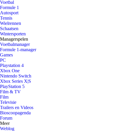
Voetbal
Formule 1
Autosport
Tennis
Wielrennen
Schaatsen
Wintersporten
Managerspelen
Voetbalmanager
Formule 1-manager
Games
PC
Playstation 4
Xbox One
Nintendo Switch
Xbox Series X|S
PlayStation 5
Film & TV
Film
Televisie
Trailers en Videos
Bioscoopagenda
Forum
Meer
Weblog