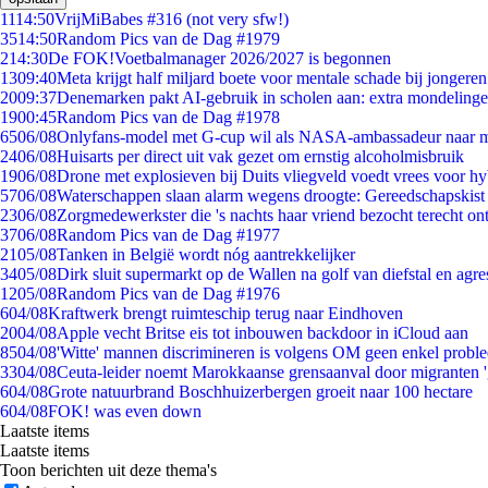
11
14:50
VrijMiBabes #316 (not very sfw!)
35
14:50
Random Pics van de Dag #1979
2
14:30
De FOK!Voetbalmanager 2026/2027 is begonnen
13
09:40
Meta krijgt half miljard boete voor mentale schade bij jongeren
20
09:37
Denemarken pakt AI-gebruik in scholen aan: extra mondeling
19
00:45
Random Pics van de Dag #1978
65
06/08
Onlyfans-model met G-cup wil als NASA-ambassadeur naar 
24
06/08
Huisarts per direct uit vak gezet om ernstig alcoholmisbruik
19
06/08
Drone met explosieven bij Duits vliegveld voedt vrees voor hy
57
06/08
Waterschappen slaan alarm wegens droogte: Gereedschapskist
23
06/08
Zorgmedewerkster die 's nachts haar vriend bezocht terecht on
37
06/08
Random Pics van de Dag #1977
21
05/08
Tanken in België wordt nóg aantrekkelijker
34
05/08
Dirk sluit supermarkt op de Wallen na golf van diefstal en agre
12
05/08
Random Pics van de Dag #1976
6
04/08
Kraftwerk brengt ruimteschip terug naar Eindhoven
20
04/08
Apple vecht Britse eis tot inbouwen backdoor in iCloud aan
85
04/08
'Witte' mannen discrimineren is volgens OM geen enkel probl
33
04/08
Ceuta-leider noemt Marokkaanse grensaanval door migranten 
6
04/08
Grote natuurbrand Boschhuizerbergen groeit naar 100 hectare
6
04/08
FOK! was even down
Laatste items
Laatste items
Toon berichten uit deze thema's