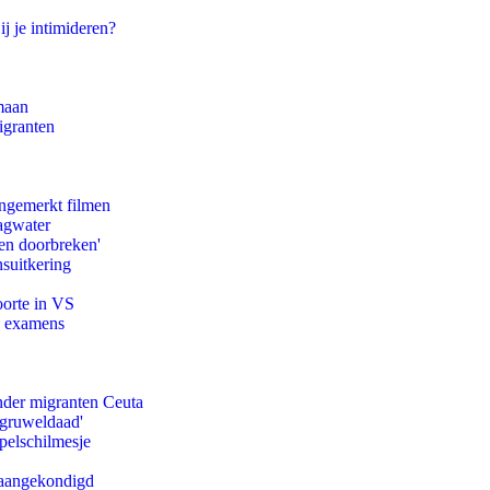
ij je intimideren?
maan
igranten
ongemerkt filmen
agwater
en doorbreken'
suitkering
oorte in VS
e examens
onder migranten Ceuta
'gruweldaad'
pelschilmesje
g aangekondigd