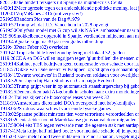
8
20:13
Italië hindert reizigers uit Spanje na migratiecrisis Ceuta
44
20:12
Meer agressie tegen een andersluidende politieke mening, laat j
11
20:01
VrijMiBabes #316 (not very sfw!)
35
19:58
Random Pics van de Dag #1979
46
19:57
Trump wil dat J.D. Vance hem in 2028 opvolgt
65
19:50
Onlyfans-model met G-cup wil als NASA-ambassadeur naar 
3
19:50
Smokkelbende opgerold in Spanje, verdienden miljoenen aan m
19
19:45
Quake krijgt na 30 jaar een gratis uitbreiding
25
19:43
Peter Faber (82) overleden
29
19:41
Tropische hitte keert zondag terug met lokaal 32 graden
11
19:28
CDA en D66 willen ingrijpen tegen 'gluurbrillen' die mensen 
25
19:14
Kabinet geeft bedrijven geen compensatie voor schade door la
51
18:57
Dikke Van Dale neemt 'vulvalippen' op: 'stigma op schaamlipp
24
18:41
'Zwarte weduwes' in Rusland trouwen soldaten voor overlijden
15
18:32
Ontslagen bij Halo Studios na Campaign Evolved
30
18:32
Trump grijpt weer in op automatisch staatsburgerschap bij geb
20
18:25
Denemarken pakt AI-gebruik in scholen aan: extra mondeling
6
18:24
Trailers kijken: de bioscoopreleases van week 32
31
18:19
Amsterdams dierenasiel DOA overspoeld met babykonijntjes
19
18:06
PS5-doos waarschuwt voor einde fysieke games
37
18:02
Spaanse politie: minstens tien voor terrorisme veroordeelden 
33
18:02
Ceuta-leider noemt Marokkaanse grensaanval door migranten 
23
17:58
OM eist TBS tegen verwarde man die agenten stak met aardap
13
17:41
Meta krijgt half miljard boete voor mentale schade bij jongeren
69
15:03
Israël meldt dood twee militairen in Zuid-Libanon, vergeldin