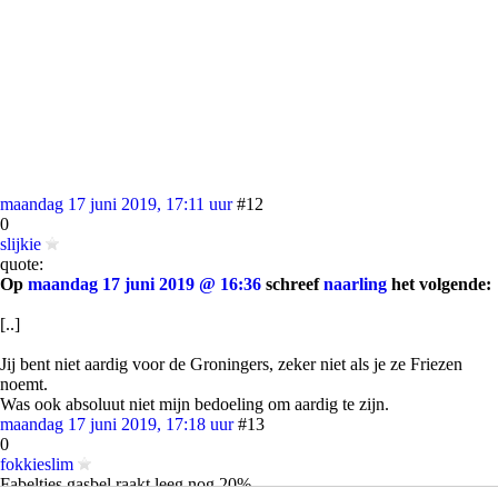
maandag 17 juni 2019, 17:11 uur
#12
0
slijkie
quote:
Op
maandag 17 juni 2019 @ 16:36
schreef
naarling
het volgende:
[..]
Jij bent niet aardig voor de Groningers, zeker niet als je ze Friezen
noemt.
Was ook absoluut niet mijn bedoeling om aardig te zijn.
maandag 17 juni 2019, 17:18 uur
#13
0
fokkieslim
Fabeltjes,gasbel raakt leeg,nog 20%.