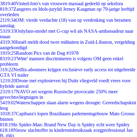
38
19:40
Vinted-foto's van vrouwen massaal gedeeld op seksfora
8
19:37
Zangeres en Idols-jurylid Jerney Kaagman op 79-jarige leeftijd
overleden
21
19:34
OM: vierde verdachte (18) vast op verdenking van beramen
aanslag
53
19:33
Onlyfans-model met G-cup wil als NASA-ambassadeur naar
maan
43
19:30
Israël meldt dood twee militairen in Zuid-Libanon, vergelding
aangekondigd
19
19:25
Random Pics van de Dag #1978
83
19:23
'Witte' mannen discrimineren is volgens OM geen enkel
probleem
3
19:22
Netflix-abonnees krijgen exclusieve early access tot uitgebreide
GTA VI trailer
12
19:20
Drone met explosieven bij Duits vliegveld voedt vrees voor
hybride aanval
23
19:17
NAVO zet wegens Russische provocatie 250% meer
gevechtsvliegtuigen in
54
19:02
Waterschappen slaan alarm wegens droogte: Gereedschapskist
leeg
10
18:37
Capibara's lopen Braziliaans parlementsgebouw Mato Grosso
binnen
8
18:19
In Spider-Man: Brand New Day is Spidey echt weer Spidey
6
18:18
Nieuw slachtoffer in kindermisbruikzaak zorgprofessional Jan
B. (66)