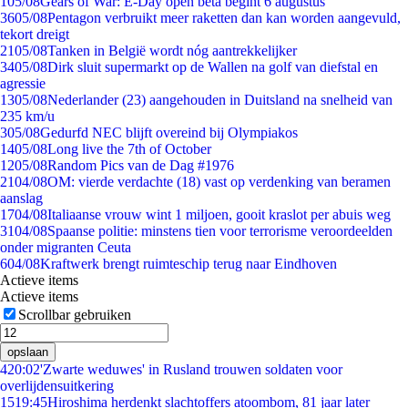
1
05/08
Gears of War: E-Day open beta begint 6 augustus
36
05/08
Pentagon verbruikt meer raketten dan kan worden aangevuld,
tekort dreigt
21
05/08
Tanken in België wordt nóg aantrekkelijker
34
05/08
Dirk sluit supermarkt op de Wallen na golf van diefstal en
agressie
13
05/08
Nederlander (23) aangehouden in Duitsland na snelheid van
235 km/u
3
05/08
Gedurfd NEC blijft overeind bij Olympiakos
14
05/08
Long live the 7th of October
12
05/08
Random Pics van de Dag #1976
21
04/08
OM: vierde verdachte (18) vast op verdenking van beramen
aanslag
17
04/08
Italiaanse vrouw wint 1 miljoen, gooit kraslot per abuis weg
31
04/08
Spaanse politie: minstens tien voor terrorisme veroordeelden
onder migranten Ceuta
6
04/08
Kraftwerk brengt ruimteschip terug naar Eindhoven
Actieve items
Actieve items
Scrollbar gebruiken
opslaan
4
20:02
'Zwarte weduwes' in Rusland trouwen soldaten voor
overlijdensuitkering
15
19:45
Hiroshima herdenkt slachtoffers atoombom, 81 jaar later