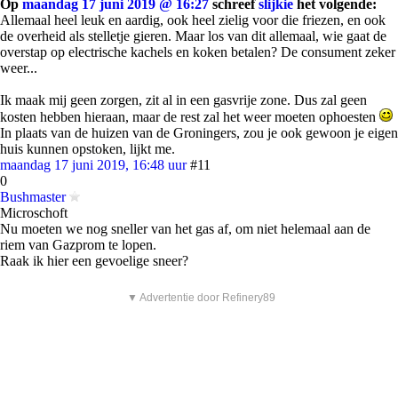
Op
maandag 17 juni 2019 @ 16:27
schreef
slijkie
het volgende:
Allemaal heel leuk en aardig, ook heel zielig voor die friezen, en ook
de overheid als stelletje gieren. Maar los van dit allemaal, wie gaat de
overstap op electrische kachels en koken betalen? De consument zeker
weer...
Ik maak mij geen zorgen, zit al in een gasvrije zone. Dus zal geen
kosten hebben hieraan, maar de rest zal het weer moeten ophoesten
In plaats van de huizen van de Groningers, zou je ook gewoon je eigen
huis kunnen opstoken, lijkt me.
maandag 17 juni 2019, 16:48 uur
#11
0
Bushmaster
Microschoft
Nu moeten we nog sneller van het gas af, om niet helemaal aan de
riem van Gazprom te lopen.
Raak ik hier een gevoelige sneer?
▼ Advertentie door Refinery89