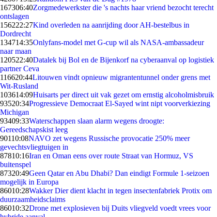
1673
06:40
Zorgmedewerkster die 's nachts haar vriend bezocht terecht
ontslagen
1562
22:27
Kind overleden na aanrijding door AH-bestelbus in
Dordrecht
1347
14:35
Onlyfans-model met G-cup wil als NASA-ambassadeur
naar maan
1205
22:40
Datalek bij Bol en de Bijenkorf na cyberaanval op logistiek
partner Ceva
1166
20:44
Litouwen vindt opnieuw migrantentunnel onder grens met
Wit-Rusland
1036
14:09
Huisarts per direct uit vak gezet om ernstig alcoholmisbruik
935
20:34
Progressieve Democraat El-Sayed wint nipt voorverkiezing
Michigan
934
09:33
Waterschappen slaan alarm wegens droogte:
Gereedschapskist leeg
901
10:08
NAVO zet wegens Russische provocatie 250% meer
gevechtsvliegtuigen in
878
10:16
Iran en Oman eens over route Straat van Hormuz, VS
buitenspel
873
20:49
Geen Qatar en Abu Dhabi? Dan eindigt Formule 1-seizoen
mogelijk in Europa
860
10:28
Wakker Dier dient klacht in tegen insectenfabriek Protix om
duurzaamheidsclaims
860
10:32
Drone met explosieven bij Duits vliegveld voedt vrees voor
hybride aanval