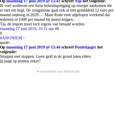
Op
maandag 17 juni 2019 @ 15:41
schreef
NijI
het volgende:
Ik voel wederom een forse belastingstijging op energie aankomen die
er niet om liegt. De zorgpremie gaat ook al met gemiddeld 12 euro per
maand omhoog in 2020..... Maar Rutte eiste afgelopen weekend dat
iedereen er 1000 per maand bij moest krijgen..
Tja, de import moet toch ergens van betaald worden.
maandag 17 juni 2019, 16:31 uur
#8
0
#ANONIEM
quote:
Op
maandag 17 juni 2019 @ 15:44
schreef
Puntenjager
het
volgende:
Stoppen met stoppen. Geen geld in de grond laten zitten.
jij jaagt op punten zeker?
▼ Advertentie door Refinery89