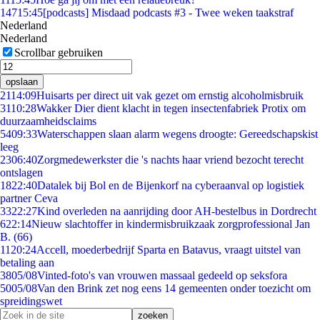
147
15:45
[podcasts] Misdaad podcasts #3 - Twee weken taakstraf
Nederland
Nederland
Scrollbar gebruiken
opslaan
21
14:09
Huisarts per direct uit vak gezet om ernstig alcoholmisbruik
31
10:28
Wakker Dier dient klacht in tegen insectenfabriek Protix om
duurzaamheidsclaims
54
09:33
Waterschappen slaan alarm wegens droogte: Gereedschapskist
leeg
23
06:40
Zorgmedewerkster die 's nachts haar vriend bezocht terecht
ontslagen
18
22:40
Datalek bij Bol en de Bijenkorf na cyberaanval op logistiek
partner Ceva
33
22:27
Kind overleden na aanrijding door AH-bestelbus in Dordrecht
6
22:14
Nieuw slachtoffer in kindermisbruikzaak zorgprofessional Jan
B. (66)
11
20:24
Accell, moederbedrijf Sparta en Batavus, vraagt uitstel van
betaling aan
38
05/08
Vinted-foto's van vrouwen massaal gedeeld op seksfora
50
05/08
Van den Brink zet nog eens 14 gemeenten onder toezicht om
spreidingswet