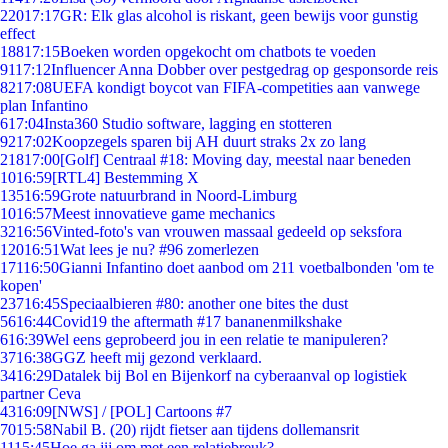
220
17:17
GR: Elk glas alcohol is riskant, geen bewijs voor gunstig
effect
188
17:15
Boeken worden opgekocht om chatbots te voeden
91
17:12
Influencer Anna Dobber over pestgedrag op gesponsorde reis
82
17:08
UEFA kondigt boycot van FIFA-competities aan vanwege
plan Infantino
6
17:04
Insta360 Studio software, lagging en stotteren
92
17:02
Koopzegels sparen bij AH duurt straks 2x zo lang
218
17:00
[Golf] Centraal #18: Moving day, meestal naar beneden
10
16:59
[RTL4] Bestemming X
135
16:59
Grote natuurbrand in Noord-Limburg
10
16:57
Meest innovatieve game mechanics
32
16:56
Vinted-foto's van vrouwen massaal gedeeld op seksfora
120
16:51
Wat lees je nu? #96 zomerlezen
171
16:50
Gianni Infantino doet aanbod om 211 voetbalbonden 'om te
kopen'
237
16:45
Speciaalbieren #80: another one bites the dust
56
16:44
Covid19 the aftermath #17 bananenmilkshake
6
16:39
Wel eens geprobeerd jou in een relatie te manipuleren?
37
16:38
GGZ heeft mij gezond verklaard.
34
16:29
Datalek bij Bol en Bijenkorf na cyberaanval op logistiek
partner Ceva
43
16:09
[NWS] / [POL] Cartoons #7
70
15:58
Nabil B. (20) rijdt fietser aan tijdens dollemansrit
11
15:45
Hoe ga jij om met een relatiebreuk?