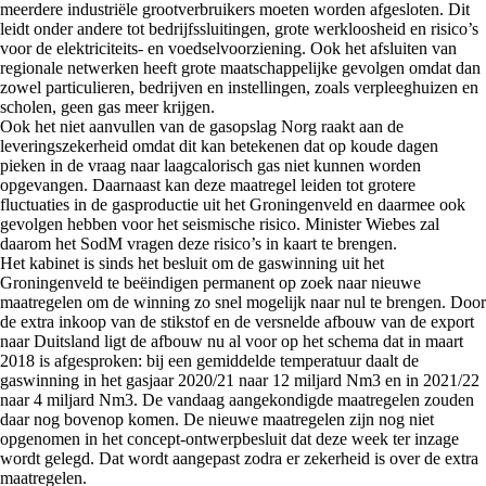
meerdere industriële grootverbruikers moeten worden afgesloten. Dit
leidt onder andere tot bedrijfssluitingen, grote werkloosheid en risico’s
voor de elektriciteits- en voedselvoorziening. Ook het afsluiten van
regionale netwerken heeft grote maatschappelijke gevolgen omdat dan
zowel particulieren, bedrijven en instellingen, zoals verpleeghuizen en
scholen, geen gas meer krijgen.
Ook het niet aanvullen van de gasopslag Norg raakt aan de
leveringszekerheid omdat dit kan betekenen dat op koude dagen
pieken in de vraag naar laagcalorisch gas niet kunnen worden
opgevangen. Daarnaast kan deze maatregel leiden tot grotere
fluctuaties in de gasproductie uit het Groningenveld en daarmee ook
gevolgen hebben voor het seismische risico. Minister Wiebes zal
daarom het SodM vragen deze risico’s in kaart te brengen.
Het kabinet is sinds het besluit om de gaswinning uit het
Groningenveld te beëindigen permanent op zoek naar nieuwe
maatregelen om de winning zo snel mogelijk naar nul te brengen. Door
de extra inkoop van de stikstof en de versnelde afbouw van de export
naar Duitsland ligt de afbouw nu al voor op het schema dat in maart
2018 is afgesproken: bij een gemiddelde temperatuur daalt de
gaswinning in het gasjaar 2020/21 naar 12 miljard Nm3 en in 2021/22
naar 4 miljard Nm3. De vandaag aangekondigde maatregelen zouden
daar nog bovenop komen. De nieuwe maatregelen zijn nog niet
opgenomen in het concept-ontwerpbesluit dat deze week ter inzage
wordt gelegd. Dat wordt aangepast zodra er zekerheid is over de extra
maatregelen.