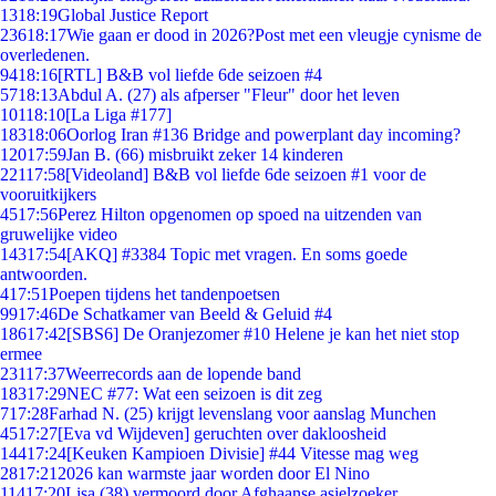
13
18:19
Global Justice Report
236
18:17
Wie gaan er dood in 2026?Post met een vleugje cynisme de
overledenen.
94
18:16
[RTL] B&B vol liefde 6de seizoen #4
57
18:13
Abdul A. (27) als afperser "Fleur" door het leven
101
18:10
[La Liga #177]
183
18:06
Oorlog Iran #136 Bridge and powerplant day incoming?
120
17:59
Jan B. (66) misbruikt zeker 14 kinderen
221
17:58
[Videoland] B&B vol liefde 6de seizoen #1 voor de
vooruitkijkers
45
17:56
Perez Hilton opgenomen op spoed na uitzenden van
gruwelijke video
143
17:54
[AKQ] #3384 Topic met vragen. En soms goede
antwoorden.
4
17:51
Poepen tijdens het tandenpoetsen
99
17:46
De Schatkamer van Beeld & Geluid #4
186
17:42
[SBS6] De Oranjezomer #10 Helene je kan het niet stop
ermee
231
17:37
Weerrecords aan de lopende band
183
17:29
NEC #77: Wat een seizoen is dit zeg
7
17:28
Farhad N. (25) krijgt levenslang voor aanslag Munchen
45
17:27
[Eva vd Wijdeven] geruchten over dakloosheid
144
17:24
[Keuken Kampioen Divisie] #44 Vitesse mag weg
28
17:21
2026 kan warmste jaar worden door El Nino
114
17:20
Lisa (38) vermoord door Afghaanse asielzoeker