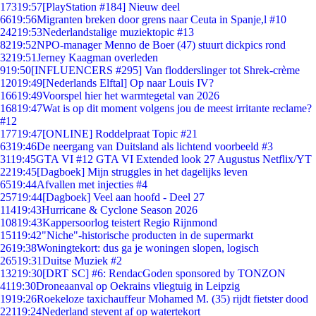
173
19:57
[PlayStation #184] Nieuw deel
66
19:56
Migranten breken door grens naar Ceuta in Spanje,l #10
242
19:53
Nederlandstalige muziektopic #13
82
19:52
NPO-manager Menno de Boer (47) stuurt dickpics rond
32
19:51
Jerney Kaagman overleden
9
19:50
[INFLUENCERS #295] Van flodderslinger tot Shrek-crème
120
19:49
[Nederlands Elftal] Op naar Louis IV?
166
19:49
Voorspel hier het warmtegetal van 2026
168
19:47
Wat is op dit moment volgens jou de meest irritante reclame?
#12
177
19:47
[ONLINE] Roddelpraat Topic #21
63
19:46
De neergang van Duitsland als lichtend voorbeeld #3
31
19:45
GTA VI #12 GTA VI Extended look 27 Augustus Netflix/YT
22
19:45
[Dagboek] Mijn struggles in het dagelijks leven
65
19:44
Afvallen met injecties #4
257
19:44
[Dagboek] Veel aan hoofd - Deel 27
114
19:43
Hurricane & Cyclone Season 2026
108
19:43
Kappersoorlog teistert Regio Rijnmond
151
19:42
"Niche"-historische producten in de supermarkt
26
19:38
Woningtekort: dus ga je woningen slopen, logisch
265
19:31
Duitse Muziek #2
132
19:30
[DRT SC] #6: RendacGoden sponsored by TONZON
41
19:30
Droneaanval op Oekrains vliegtuig in Leipzig
19
19:26
Roekeloze taxichauffeur Mohamed M. (35) rijdt fietster dood
221
19:24
Nederland stevent af op watertekort