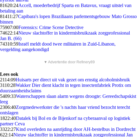
816
20:24
Accell, moederbedrijf Sparta en Batavus, vraagt uitstel van
betaling aan
814
11:27
Capibara's lopen Braziliaans parlementsgebouw Mato Grosso
binnen
759
07:00
Forensics: Crime Scene Detective
746
22:14
Nieuw slachtoffer in kindermisbruikzaak zorgprofessional
Jan B. (66)
743
10:59
Israël meldt dood twee militairen in Zuid-Libanon,
vergelding aangekondigd
▼ Advertentie door Refinery89
Lees ook
21
14:09
Huisarts per direct uit vak gezet om ernstig alcoholmisbruik
31
10:28
Wakker Dier dient klacht in tegen insectenfabriek Protix om
duurzaamheidsclaims
54
09:33
Waterschappen slaan alarm wegens droogte: Gereedschapskist
leeg
23
06:40
Zorgmedewerkster die 's nachts haar vriend bezocht terecht
ontslagen
18
22:40
Datalek bij Bol en de Bijenkorf na cyberaanval op logistiek
partner Ceva
33
22:27
Kind overleden na aanrijding door AH-bestelbus in Dordrecht
6
22:14
Nieuw slachtoffer in kindermisbruikzaak zorgprofessional Jan