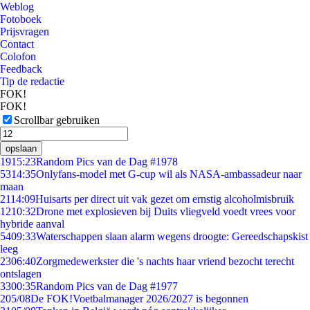
Weblog
Fotoboek
Prijsvragen
Contact
Colofon
Feedback
Tip de redactie
FOK!
FOK!
Scrollbar gebruiken
opslaan
19
15:23
Random Pics van de Dag #1978
53
14:35
Onlyfans-model met G-cup wil als NASA-ambassadeur naar
maan
21
14:09
Huisarts per direct uit vak gezet om ernstig alcoholmisbruik
12
10:32
Drone met explosieven bij Duits vliegveld voedt vrees voor
hybride aanval
54
09:33
Waterschappen slaan alarm wegens droogte: Gereedschapskist
leeg
23
06:40
Zorgmedewerkster die 's nachts haar vriend bezocht terecht
ontslagen
33
00:35
Random Pics van de Dag #1977
2
05/08
De FOK!Voetbalmanager 2026/2027 is begonnen