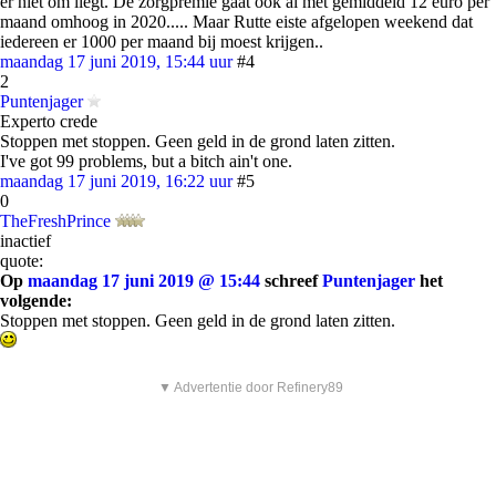
er niet om liegt. De zorgpremie gaat ook al met gemiddeld 12 euro per
maand omhoog in 2020..... Maar Rutte eiste afgelopen weekend dat
iedereen er 1000 per maand bij moest krijgen..
maandag 17 juni 2019, 15:44 uur
#4
2
Puntenjager
Experto crede
Stoppen met stoppen. Geen geld in de grond laten zitten.
I've got 99 problems, but a bitch ain't one.
maandag 17 juni 2019, 16:22 uur
#5
0
TheFreshPrince
inactief
quote:
Op
maandag 17 juni 2019 @ 15:44
schreef
Puntenjager
het
volgende:
Stoppen met stoppen. Geen geld in de grond laten zitten.
▼ Advertentie door Refinery89