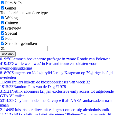
Film & Tv
Games
Toon berichten van deze types
Weblog
Column
(P)review
Special
Poll
Scrollbar gebruiken
opslaan
0
19:50
Lemmen boekt eerste profzege in zware Ronde van Polen-rit
4
19:42
'Zwarte weduwes' in Rusland trouwen soldaten voor
overlijdensuitkering
8
18:20
Zangeres en Idols-jurylid Jerney Kaagman op 79-jarige leeftijd
overleden
1
16:00
Trailers kijken: de bioscoopreleases van week 32
19
15:23
Random Pics van de Dag #1978
3
15:21
Netflix-abonnees krijgen exclusieve early access tot uitgebreide
GTA VI trailer
53
14:35
Onlyfans-model met G-cup wil als NASA-ambassadeur naar
maan
21
14:09
Huisarts per direct uit vak gezet om ernstig alcoholmisbruik
1
12:12
XBOX platform krijgt zijn eigen "Platinum" achievements dit