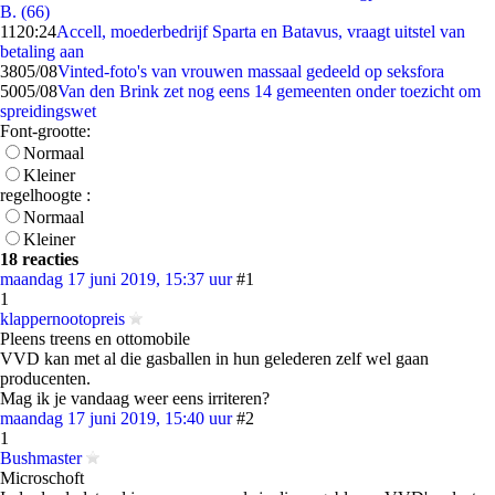
B. (66)
11
20:24
Accell, moederbedrijf Sparta en Batavus, vraagt uitstel van
betaling aan
38
05/08
Vinted-foto's van vrouwen massaal gedeeld op seksfora
50
05/08
Van den Brink zet nog eens 14 gemeenten onder toezicht om
spreidingswet
Font-grootte:
Normaal
Kleiner
regelhoogte :
Normaal
Kleiner
18 reacties
maandag 17 juni 2019, 15:37 uur
#1
1
klappernootopreis
Pleens treens en ottomobile
VVD kan met al die gasballen in hun gelederen zelf wel gaan
producenten.
Mag ik je vandaag weer eens irriteren?
maandag 17 juni 2019, 15:40 uur
#2
1
Bushmaster
Microschoft