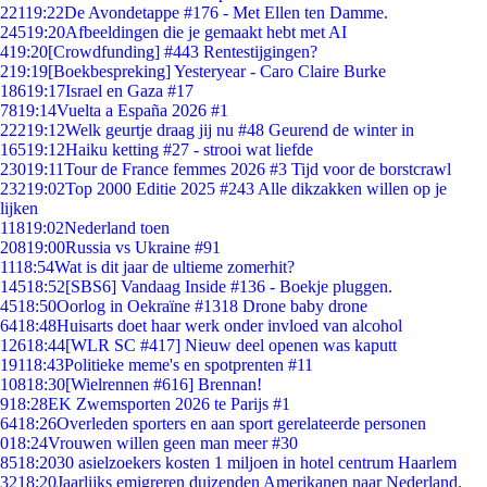
221
19:22
De Avondetappe #176 - Met Ellen ten Damme.
245
19:20
Afbeeldingen die je gemaakt hebt met AI
4
19:20
[Crowdfunding] #443 Rentestijgingen?
2
19:19
[Boekbespreking] Yesteryear - Caro Claire Burke
186
19:17
Israel en Gaza #17
78
19:14
Vuelta a España 2026 #1
222
19:12
Welk geurtje draag jij nu #48 Geurend de winter in
165
19:12
Haiku ketting #27 - strooi wat liefde
230
19:11
Tour de France femmes 2026 #3 Tijd voor de borstcrawl
232
19:02
Top 2000 Editie 2025 #243 Alle dikzakken willen op je
lijken
118
19:02
Nederland toen
208
19:00
Russia vs Ukraine #91
11
18:54
Wat is dit jaar de ultieme zomerhit?
145
18:52
[SBS6] Vandaag Inside #136 - Boekje pluggen.
45
18:50
Oorlog in Oekraïne #1318 Drone baby drone
64
18:48
Huisarts doet haar werk onder invloed van alcohol
126
18:44
[WLR SC #417] Nieuw deel openen was kaputt
191
18:43
Politieke meme's en spotprenten #11
108
18:30
[Wielrennen #616] Brennan!
9
18:28
EK Zwemsporten 2026 te Parijs #1
64
18:26
Overleden sporters en aan sport gerelateerde personen
0
18:24
Vrouwen willen geen man meer #30
85
18:20
30 asielzoekers kosten 1 miljoen in hotel centrum Haarlem
32
18:20
Jaarlijks emigreren duizenden Amerikanen naar Nederland.