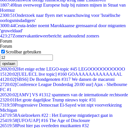
18
07:49
Iran overweegt Europese hulp bij ruimen mijnen in Straat van
Hormuz
23
00:51
Onderzoek naar flyers met waarschuwing voor 'Israëlische
oorlogsmisdadigers'
30
00:44
Ceuta-leider noemt Marokkaanse grensaanval door migranten
'gruweldaad'
4
23:27
Zomervakantieweerbericht: aanhoudend zomers
Forum
Forum
Scrollbar gebruiken
opslaan
269
20:02
Het enige echte LEGO-topic #45 LEGOOOOOOOOOOO
151
20:02
[UEL/ECL live topic] #160 GOAAAAAAAAAAAAAL
41
20:02
[SBS6] De Bondgenoten #317 We dansen de macaroni
27
20:02
[Conference League Donderdag 20:00 uur] Ajax - Shelbourne
FC #1
205
20:02
[AMV] VS #1312 spammers van de internationale rechtsorde
23
20:01
Het grote dagelijkse Trump nieuws topic #31
73
19:59
Progressieve Democraat El-Sayed wint nipt voorverkiezing
Michigan
247
19:58
Asielzoekers #22 : Het Europese migratiepact gaat in
254
19:58
[UFO/UAP] #16 The Age of Disclosure
265
19:58
Post hier pas overleden muzikanten #32