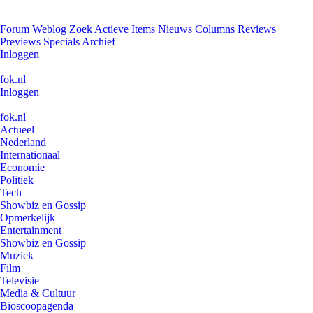
Forum
Weblog
Zoek
Actieve Items
Nieuws
Columns
Reviews
Previews
Specials
Archief
Inloggen
fok.nl
Inloggen
fok.nl
Actueel
Nederland
Internationaal
Economie
Politiek
Tech
Showbiz en Gossip
Opmerkelijk
Entertainment
Showbiz en Gossip
Muziek
Film
Televisie
Media & Cultuur
Bioscoopagenda