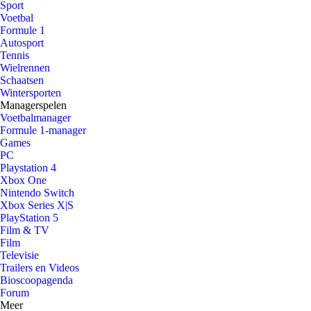
Sport
Voetbal
Formule 1
Autosport
Tennis
Wielrennen
Schaatsen
Wintersporten
Managerspelen
Voetbalmanager
Formule 1-manager
Games
PC
Playstation 4
Xbox One
Nintendo Switch
Xbox Series X|S
PlayStation 5
Film & TV
Film
Televisie
Trailers en Videos
Bioscoopagenda
Forum
Meer