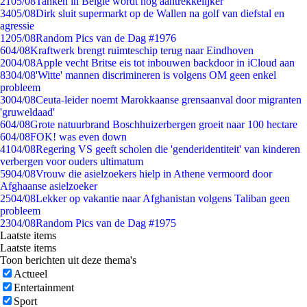
21
05/08
Tanken in België wordt nóg aantrekkelijker
34
05/08
Dirk sluit supermarkt op de Wallen na golf van diefstal en
agressie
12
05/08
Random Pics van de Dag #1976
6
04/08
Kraftwerk brengt ruimteschip terug naar Eindhoven
20
04/08
Apple vecht Britse eis tot inbouwen backdoor in iCloud aan
83
04/08
'Witte' mannen discrimineren is volgens OM geen enkel
probleem
30
04/08
Ceuta-leider noemt Marokkaanse grensaanval door migranten
'gruweldaad'
6
04/08
Grote natuurbrand Boschhuizerbergen groeit naar 100 hectare
6
04/08
FOK! was even down
41
04/08
Regering VS geeft scholen die 'genderidentiteit' van kinderen
verbergen voor ouders ultimatum
59
04/08
Vrouw die asielzoekers hielp in Athene vermoord door
Afghaanse asielzoeker
25
04/08
Lekker op vakantie naar Afghanistan volgens Taliban geen
probleem
23
04/08
Random Pics van de Dag #1975
Laatste items
Laatste items
Toon berichten uit deze thema's
Actueel
Entertainment
Sport