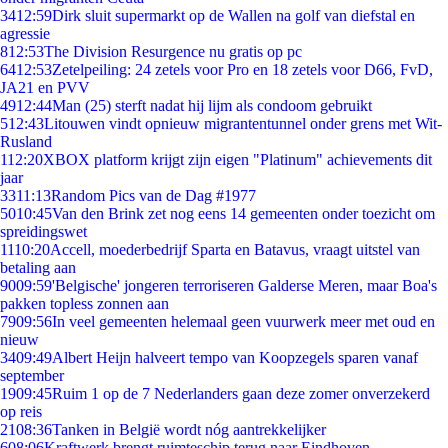
34
12:59
Dirk sluit supermarkt op de Wallen na golf van diefstal en
agressie
8
12:53
The Division Resurgence nu gratis op pc
64
12:53
Zetelpeiling: 24 zetels voor Pro en 18 zetels voor D66, FvD,
JA21 en PVV
49
12:44
Man (25) sterft nadat hij lijm als condoom gebruikt
5
12:43
Litouwen vindt opnieuw migrantentunnel onder grens met Wit-
Rusland
1
12:20
XBOX platform krijgt zijn eigen "Platinum" achievements dit
jaar
33
11:13
Random Pics van de Dag #1977
50
10:45
Van den Brink zet nog eens 14 gemeenten onder toezicht om
spreidingswet
11
10:20
Accell, moederbedrijf Sparta en Batavus, vraagt uitstel van
betaling aan
90
09:59
'Belgische' jongeren terroriseren Galderse Meren, maar Boa's
pakken topless zonnen aan
79
09:56
In veel gemeenten helemaal geen vuurwerk meer met oud en
nieuw
34
09:49
Albert Heijn halveert tempo van Koopzegels sparen vanaf
september
19
09:45
Ruim 1 op de 7 Nederlanders gaan deze zomer onverzekerd
op reis
21
08:36
Tanken in België wordt nóg aantrekkelijker
6
08:06
Kraftwerk brengt ruimteschip terug naar Eindhoven