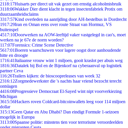
21
18:17
Huisarts per direct uit vak gezet om ernstig alcoholmisbruik
31
18:06
Wakker Dier dient klacht in tegen insectenfabriek Protix om
duurzaamheidsclaims
33
17:57
Kind overleden na aanrijding door AH-bestelbus in Dordrecht
19
17:29
Iran en Oman eens over route Straat van Hormuz, VS
buitenspel
45
17:10
Doorwerken na AOW-leeftijd vaker vastgelegd in cao's, moet
werken na je 67e de norm worden?
1
17:07
Forensics: Crime Scene Detective
56
17:01
Boeren waarschuwen voor lagere oogst door aanhoudende
hitte en droogte
17
16:41
Italiaanse vrouw wint 1 miljoen, gooit kraslot per abuis weg
18
16:36
Datalek bij Bol en de Bijenkorf na cyberaanval op logistiek
partner Ceva
1
16:26
Trailers kijken: de bioscoopreleases van week 32
23
16:12
Zorgmedewerkster die 's nachts haar vriend bezocht terecht
ontslagen
44
16:08
Progressieve Democraat El-Sayed wint nipt voorverkiezing
Michigan
36
15:56
Hackers roven Coldcard-bitcoinwallets leeg voor 114 miljoen
dollar
3
15:13
Geen Qatar en Abu Dhabi? Dan eindigt Formule 1-seizoen
mogelijk in Europa
31
13:00
Spaanse politie: minstens tien voor terrorisme veroordeelden
onder migranten Ceuta