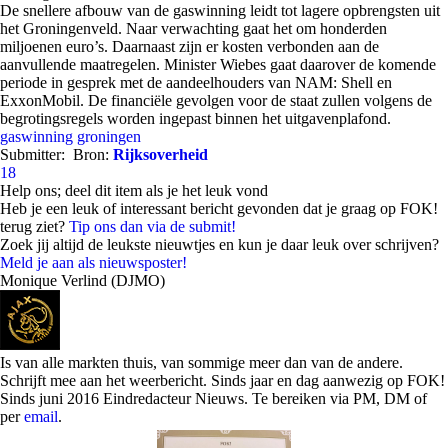
De snellere afbouw van de gaswinning leidt tot lagere opbrengsten uit
het Groningenveld. Naar verwachting gaat het om honderden
miljoenen euro’s. Daarnaast zijn er kosten verbonden aan de
aanvullende maatregelen. Minister Wiebes gaat daarover de komende
periode in gesprek met de aandeelhouders van NAM: Shell en
ExxonMobil. De financiële gevolgen voor de staat zullen volgens de
begrotingsregels worden ingepast binnen het uitgavenplafond.
gaswinning
groningen
Submitter:
Bron:
Rijksoverheid
18
Help ons; deel dit item als je het leuk vond
Heb je een leuk of interessant bericht gevonden dat je graag op FOK!
terug ziet?
Tip ons dan via de submit!
Zoek jij altijd de leukste nieuwtjes en kun je daar leuk over schrijven?
Meld je aan als nieuwsposter!
Monique Verlind (DJMO)
Is van alle markten thuis, van sommige meer dan van de andere.
Schrijft mee aan het weerbericht. Sinds jaar en dag aanwezig op FOK!
Sinds juni 2016 Eindredacteur Nieuws. Te bereiken via PM, DM of
per
email
.