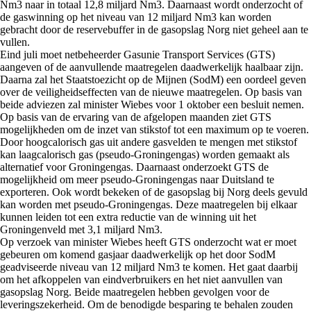
Nm3 naar in totaal 12,8 miljard Nm3. Daarnaast wordt onderzocht of
de gaswinning op het niveau van 12 miljard Nm3 kan worden
gebracht door de reservebuffer in de gasopslag Norg niet geheel aan te
vullen.
Eind juli moet netbeheerder Gasunie Transport Services (GTS)
aangeven of de aanvullende maatregelen daadwerkelijk haalbaar zijn.
Daarna zal het Staatstoezicht op de Mijnen (SodM) een oordeel geven
over de veiligheidseffecten van de nieuwe maatregelen. Op basis van
beide adviezen zal minister Wiebes voor 1 oktober een besluit nemen.
Op basis van de ervaring van de afgelopen maanden ziet GTS
mogelijkheden om de inzet van stikstof tot een maximum op te voeren.
Door hoogcalorisch gas uit andere gasvelden te mengen met stikstof
kan laagcalorisch gas (pseudo-Groningengas) worden gemaakt als
alternatief voor Groningengas. Daarnaast onderzoekt GTS de
mogelijkheid om meer pseudo-Groningengas naar Duitsland te
exporteren. Ook wordt bekeken of de gasopslag bij Norg deels gevuld
kan worden met pseudo-Groningengas. Deze maatregelen bij elkaar
kunnen leiden tot een extra reductie van de winning uit het
Groningenveld met 3,1 miljard Nm3.
Op verzoek van minister Wiebes heeft GTS onderzocht wat er moet
gebeuren om komend gasjaar daadwerkelijk op het door SodM
geadviseerde niveau van 12 miljard Nm3 te komen. Het gaat daarbij
om het afkoppelen van eindverbruikers en het niet aanvullen van
gasopslag Norg. Beide maatregelen hebben gevolgen voor de
leveringszekerheid. Om de benodigde besparing te behalen zouden