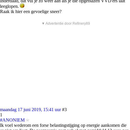
Inderdaad, dat vul je zo weer aan als je die opgeblazen VVD'ers laat
leeglopen.
Raak ik hier een gevoelige sneer?
▼ Advertentie door Refinery89
maandag 17 juni 2019, 15:41 uur
#3
1
#ANONIEM
Ik voel wederom een forse belastingstijging op energie aankomen die