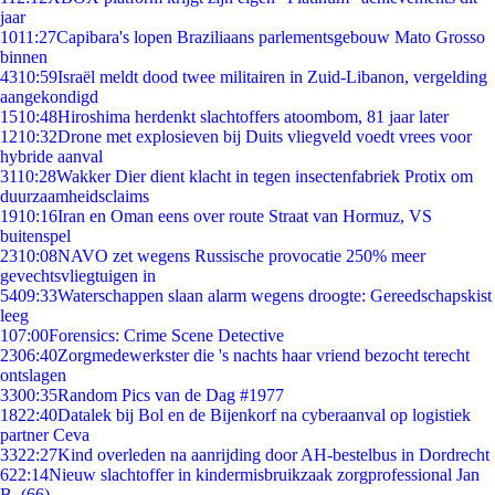
jaar
10
11:27
Capibara's lopen Braziliaans parlementsgebouw Mato Grosso
binnen
43
10:59
Israël meldt dood twee militairen in Zuid-Libanon, vergelding
aangekondigd
15
10:48
Hiroshima herdenkt slachtoffers atoombom, 81 jaar later
12
10:32
Drone met explosieven bij Duits vliegveld voedt vrees voor
hybride aanval
31
10:28
Wakker Dier dient klacht in tegen insectenfabriek Protix om
duurzaamheidsclaims
19
10:16
Iran en Oman eens over route Straat van Hormuz, VS
buitenspel
23
10:08
NAVO zet wegens Russische provocatie 250% meer
gevechtsvliegtuigen in
54
09:33
Waterschappen slaan alarm wegens droogte: Gereedschapskist
leeg
1
07:00
Forensics: Crime Scene Detective
23
06:40
Zorgmedewerkster die 's nachts haar vriend bezocht terecht
ontslagen
33
00:35
Random Pics van de Dag #1977
18
22:40
Datalek bij Bol en de Bijenkorf na cyberaanval op logistiek
partner Ceva
33
22:27
Kind overleden na aanrijding door AH-bestelbus in Dordrecht
6
22:14
Nieuw slachtoffer in kindermisbruikzaak zorgprofessional Jan
B. (66)