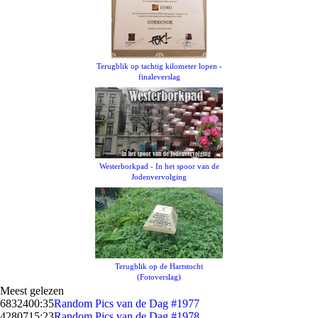
Terugblik op tachtig kilometer lopen -
finaleverslag
Westerborkpad - In het spoor van de
Jodenvervolging
Terugblik op de Hartstocht
(Fotoverslag)
Meest gelezen
68324
00:35
Random Pics van de Dag #1977
42807
15:23
Random Pics van de Dag #1978