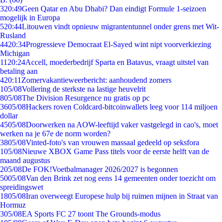
3
20:49
Geen Qatar en Abu Dhabi? Dan eindigt Formule 1-seizoen
mogelijk in Europa
5
20:44
Litouwen vindt opnieuw migrantentunnel onder grens met Wit-
Rusland
44
20:34
Progressieve Democraat El-Sayed wint nipt voorverkiezing
Michigan
11
20:24
Accell, moederbedrijf Sparta en Batavus, vraagt uitstel van
betaling aan
4
20:11
Zomervakantieweerbericht: aanhoudend zomers
1
05/08
Vollering de sterkste na lastige heuvelrit
8
05/08
The Division Resurgence nu gratis op pc
36
05/08
Hackers roven Coldcard-bitcoinwallets leeg voor 114 miljoen
dollar
45
05/08
Doorwerken na AOW-leeftijd vaker vastgelegd in cao's, moet
werken na je 67e de norm worden?
38
05/08
Vinted-foto's van vrouwen massaal gedeeld op seksfora
1
05/08
Nieuwe XBOX Game Pass titels voor de eerste helft van de
maand augustus
2
05/08
De FOK!Voetbalmanager 2026/2027 is begonnen
50
05/08
Van den Brink zet nog eens 14 gemeenten onder toezicht om
spreidingswet
18
05/08
Iran overweegt Europese hulp bij ruimen mijnen in Straat van
Hormuz
3
05/08
EA Sports FC 27 toont The Grounds-modus