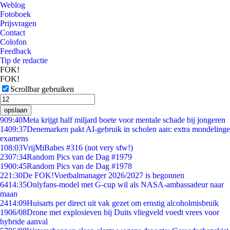
Weblog
Fotoboek
Prijsvragen
Contact
Colofon
Feedback
Tip de redactie
FOK!
FOK!
Scrollbar gebruiken
opslaan
9
09:40
Meta krijgt half miljard boete voor mentale schade bij jongeren
14
09:37
Denemarken pakt AI-gebruik in scholen aan: extra mondelinge
examens
1
08:03
VrijMiBabes #316 (not very sfw!)
23
07:34
Random Pics van de Dag #1979
19
00:45
Random Pics van de Dag #1978
2
21:30
De FOK!Voetbalmanager 2026/2027 is begonnen
64
14:35
Onlyfans-model met G-cup wil als NASA-ambassadeur naar
maan
24
14:09
Huisarts per direct uit vak gezet om ernstig alcoholmisbruik
19
06/08
Drone met explosieven bij Duits vliegveld voedt vrees voor
hybride aanval