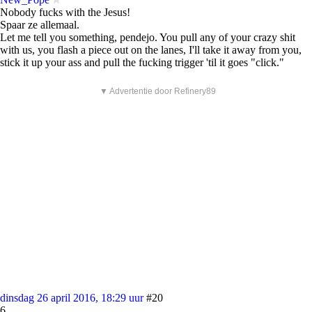
Nobody fucks with the Jesus!
Spaar ze allemaal.
Let me tell you something, pendejo. You pull any of your crazy shit
with us, you flash a piece out on the lanes, I'll take it away from you,
stick it up your ass and pull the fucking trigger 'til it goes "click."
▼ Advertentie door Refinery89
dinsdag 26 april 2016, 18:29 uur
#20
6