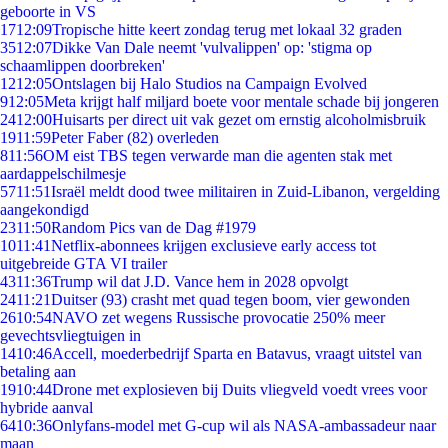
geboorte in VS
17
12:09
Tropische hitte keert zondag terug met lokaal 32 graden
35
12:07
Dikke Van Dale neemt 'vulvalippen' op: 'stigma op
schaamlippen doorbreken'
12
12:05
Ontslagen bij Halo Studios na Campaign Evolved
9
12:05
Meta krijgt half miljard boete voor mentale schade bij jongeren
24
12:00
Huisarts per direct uit vak gezet om ernstig alcoholmisbruik
19
11:59
Peter Faber (82) overleden
8
11:56
OM eist TBS tegen verwarde man die agenten stak met
aardappelschilmesje
57
11:51
Israël meldt dood twee militairen in Zuid-Libanon, vergelding
aangekondigd
23
11:50
Random Pics van de Dag #1979
10
11:41
Netflix-abonnees krijgen exclusieve early access tot
uitgebreide GTA VI trailer
43
11:36
Trump wil dat J.D. Vance hem in 2028 opvolgt
24
11:21
Duitser (93) crasht met quad tegen boom, vier gewonden
26
10:54
NAVO zet wegens Russische provocatie 250% meer
gevechtsvliegtuigen in
14
10:46
Accell, moederbedrijf Sparta en Batavus, vraagt uitstel van
betaling aan
19
10:44
Drone met explosieven bij Duits vliegveld voedt vrees voor
hybride aanval
64
10:36
Onlyfans-model met G-cup wil als NASA-ambassadeur naar
maan