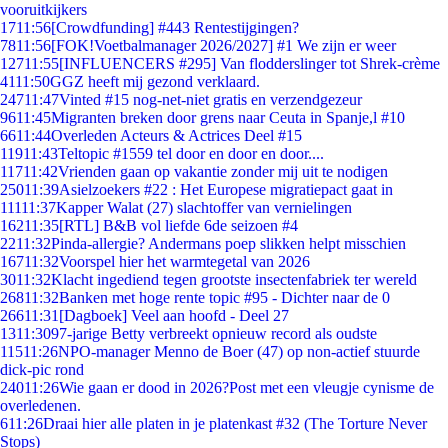
vooruitkijkers
17
11:56
[Crowdfunding] #443 Rentestijgingen?
78
11:56
[FOK!Voetbalmanager 2026/2027] #1 We zijn er weer
127
11:55
[INFLUENCERS #295] Van flodderslinger tot Shrek-crème
41
11:50
GGZ heeft mij gezond verklaard.
247
11:47
Vinted #15 nog-net-niet gratis en verzendgezeur
96
11:45
Migranten breken door grens naar Ceuta in Spanje,l #10
66
11:44
Overleden Acteurs & Actrices Deel #15
119
11:43
Teltopic #1559 tel door en door en door....
117
11:42
Vrienden gaan op vakantie zonder mij uit te nodigen
250
11:39
Asielzoekers #22 : Het Europese migratiepact gaat in
111
11:37
Kapper Walat (27) slachtoffer van vernielingen
162
11:35
[RTL] B&B vol liefde 6de seizoen #4
22
11:32
Pinda-allergie? Andermans poep slikken helpt misschien
167
11:32
Voorspel hier het warmtegetal van 2026
30
11:32
Klacht ingediend tegen grootste insectenfabriek ter wereld
268
11:32
Banken met hoge rente topic #95 - Dichter naar de 0
266
11:31
[Dagboek] Veel aan hoofd - Deel 27
13
11:30
97-jarige Betty verbreekt opnieuw record als oudste
115
11:26
NPO-manager Menno de Boer (47) op non-actief stuurde
dick-pic rond
240
11:26
Wie gaan er dood in 2026?Post met een vleugje cynisme de
overledenen.
6
11:26
Draai hier alle platen in je platenkast #32 (The Torture Never
Stops)