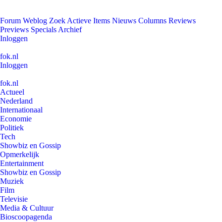
Forum
Weblog
Zoek
Actieve Items
Nieuws
Columns
Reviews
Previews
Specials
Archief
Inloggen
fok.nl
Inloggen
fok.nl
Actueel
Nederland
Internationaal
Economie
Politiek
Tech
Showbiz en Gossip
Opmerkelijk
Entertainment
Showbiz en Gossip
Muziek
Film
Televisie
Media & Cultuur
Bioscoopagenda