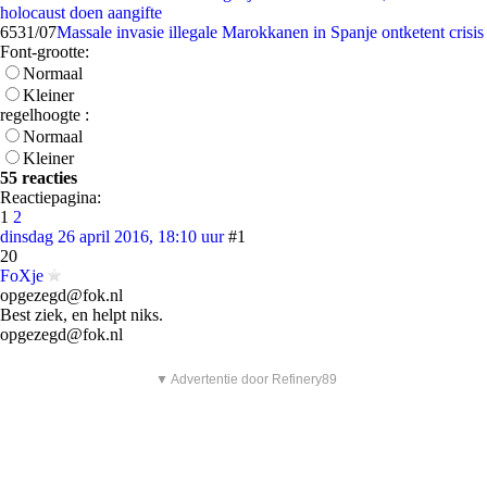
holocaust doen aangifte
65
31/07
Massale invasie illegale Marokkanen in Spanje ontketent crisis
Font-grootte:
Normaal
Kleiner
regelhoogte :
Normaal
Kleiner
55 reacties
Reactiepagina:
1
2
dinsdag 26 april 2016, 18:10 uur
#1
20
FoXje
opgezegd@fok.nl
Best ziek, en helpt niks.
opgezegd@fok.nl
▼ Advertentie door Refinery89