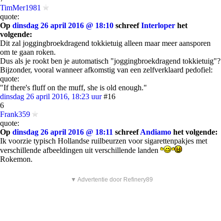
TimMer1981
quote:
Op
dinsdag 26 april 2016 @ 18:10
schreef
Interloper
het
volgende:
Dit zal joggingbroekdragend tokkietuig alleen maar meer aansporen
om te gaan roken.
Dus als je rookt ben je automatisch "joggingbroekdragend tokkietuig"?
Bijzonder, vooral wanneer afkomstig van een zelfverklaard pedofiel:
quote:
"If there's fluff on the muff, she is old enough."
dinsdag 26 april 2016, 18:23 uur
#16
6
Frank359
quote:
Op
dinsdag 26 april 2016 @ 18:11
schreef
Andiamo
het volgende:
Ik voorzie typisch Hollandse ruilbeurzen voor sigarettenpakjes met
verschillende afbeeldingen uit verschillende landen
Rokemon.
▼ Advertentie door Refinery89