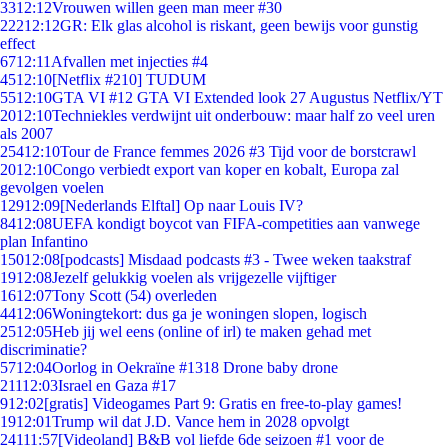
33
12:12
Vrouwen willen geen man meer #30
222
12:12
GR: Elk glas alcohol is riskant, geen bewijs voor gunstig
effect
67
12:11
Afvallen met injecties #4
45
12:10
[Netflix #210] TUDUM
55
12:10
GTA VI #12 GTA VI Extended look 27 Augustus Netflix/YT
20
12:10
Techniekles verdwijnt uit onderbouw: maar half zo veel uren
als 2007
254
12:10
Tour de France femmes 2026 #3 Tijd voor de borstcrawl
20
12:10
Congo verbiedt export van koper en kobalt, Europa zal
gevolgen voelen
129
12:09
[Nederlands Elftal] Op naar Louis IV?
84
12:08
UEFA kondigt boycot van FIFA-competities aan vanwege
plan Infantino
150
12:08
[podcasts] Misdaad podcasts #3 - Twee weken taakstraf
19
12:08
Jezelf gelukkig voelen als vrijgezelle vijftiger
16
12:07
Tony Scott (54) overleden
44
12:06
Woningtekort: dus ga je woningen slopen, logisch
25
12:05
Heb jij wel eens (online of irl) te maken gehad met
discriminatie?
57
12:04
Oorlog in Oekraïne #1318 Drone baby drone
211
12:03
Israel en Gaza #17
9
12:02
[gratis] Videogames Part 9: Gratis en free-to-play games!
19
12:01
Trump wil dat J.D. Vance hem in 2028 opvolgt
241
11:57
[Videoland] B&B vol liefde 6de seizoen #1 voor de