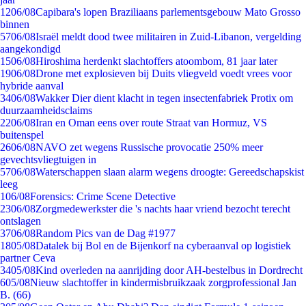
12
06/08
Capibara's lopen Braziliaans parlementsgebouw Mato Grosso
binnen
57
06/08
Israël meldt dood twee militairen in Zuid-Libanon, vergelding
aangekondigd
15
06/08
Hiroshima herdenkt slachtoffers atoombom, 81 jaar later
19
06/08
Drone met explosieven bij Duits vliegveld voedt vrees voor
hybride aanval
34
06/08
Wakker Dier dient klacht in tegen insectenfabriek Protix om
duurzaamheidsclaims
22
06/08
Iran en Oman eens over route Straat van Hormuz, VS
buitenspel
26
06/08
NAVO zet wegens Russische provocatie 250% meer
gevechtsvliegtuigen in
57
06/08
Waterschappen slaan alarm wegens droogte: Gereedschapskist
leeg
1
06/08
Forensics: Crime Scene Detective
23
06/08
Zorgmedewerkster die 's nachts haar vriend bezocht terecht
ontslagen
37
06/08
Random Pics van de Dag #1977
18
05/08
Datalek bij Bol en de Bijenkorf na cyberaanval op logistiek
partner Ceva
34
05/08
Kind overleden na aanrijding door AH-bestelbus in Dordrecht
6
05/08
Nieuw slachtoffer in kindermisbruikzaak zorgprofessional Jan
B. (66)