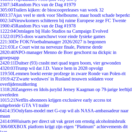
23
07:34
Random Pics van de Dag #1979
3
05:00
Trailers kijken: de bioscoopreleases van week 32
0
03:37
Ajax veel te sterk voor Shelbourne, maar houdt schade beperkt
0
02:34
Nieuwkomers schitteren bij ruime Europese zege FC Twente
19
00:45
Random Pics van de Dag #1978
12
22:04
Ontslagen bij Halo Studios na Campaign Evolved
13
22:01
PS5-doos waarschuwt voor einde fysieke games
2
21:30
De FOK!Voetbalmanager 2026/2027 is begonnen
2
21:03
Le Court wint na nerveuze finale, Pieterse derde
28
20:40
NPO-manager Menno de Boer geschorst na dickpic in
groepsapp
24
20:11
Duitser (93) crasht met quad tegen boom, vier gewonden
43
20:03
Trump wil dat J.D. Vance hem in 2028 opvolgt
1
19:50
Lemmen boekt eerste profzege in zware Ronde van Polen-rit
19
19:42
'Zwarte weduwes' in Rusland trouwen soldaten voor
overlijdensuitkering
13
18:20
Zangeres en Idols-jurylid Jerney Kaagman op 79-jarige leeftijd
overleden
10
15:21
Netflix-abonnees krijgen exclusieve early access tot
uitgebreide GTA VI trailer
64
14:35
Onlyfans-model met G-cup wil als NASA-ambassadeur naar
maan
24
14:09
Huisarts per direct uit vak gezet om ernstig alcoholmisbruik
3
06/08
XBOX platform krijgt zijn eigen "Platinum" achievements dit
jaar