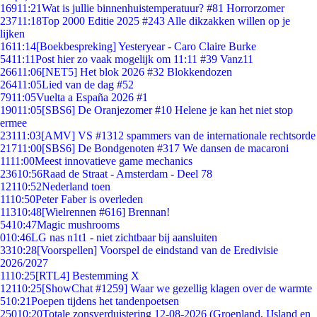
169
11:21
Wat is jullie binnenhuistemperatuur? #81 Horrorzomer
237
11:18
Top 2000 Editie 2025 #243 Alle dikzakken willen op je
lijken
16
11:14
[Boekbespreking] Yesteryear - Caro Claire Burke
54
11:11
Post hier zo vaak mogelijk om 11:11 #39 Vanz11
266
11:06
[NET5] Het blok 2026 #32 Blokkendozen
264
11:05
Lied van de dag #52
79
11:05
Vuelta a España 2026 #1
190
11:05
[SBS6] De Oranjezomer #10 Helene je kan het niet stop
ermee
231
11:03
[AMV] VS #1312 spammers van de internationale rechtsorde
217
11:00
[SBS6] De Bondgenoten #317 We dansen de macaroni
11
11:00
Meest innovatieve game mechanics
236
10:56
Raad de Straat - Amsterdam - Deel 78
121
10:52
Nederland toen
11
10:50
Peter Faber is overleden
113
10:48
[Wielrennen #616] Brennan!
54
10:47
Magic mushrooms
0
10:46
LG nas n1t1 - niet zichtbaar bij aansluiten
33
10:28
[Voorspellen] Voorspel de eindstand van de Eredivisie
2026/2027
11
10:25
[RTL4] Bestemming X
121
10:25
[ShowChat #1259] Waar we gezellig klagen over de warmte
5
10:21
Poepen tijdens het tandenpoetsen
250
10:20
Totale zonsverduistering 12-08-2026 (Groenland, IJsland en