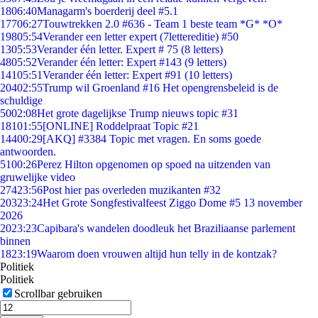
18
06:40
Managarm's boerderij deel #5.1
177
06:27
Touwtrekken 2.0 #636 - Team 1 beste team *G* *O*
198
05:54
Verander een letter expert (7lettereditie) #50
13
05:53
Verander één letter. Expert # 75 (8 letters)
48
05:52
Verander één letter: Expert #143 (9 letters)
141
05:51
Verander één letter: Expert #91 (10 letters)
204
02:55
Trump wil Groenland #16 Het opengrensbeleid is de
schuldige
50
02:08
Het grote dagelijkse Trump nieuws topic #31
181
01:55
[ONLINE] Roddelpraat Topic #21
144
00:29
[AKQ] #3384 Topic met vragen. En soms goede
antwoorden.
51
00:26
Perez Hilton opgenomen op spoed na uitzenden van
gruwelijke video
274
23:56
Post hier pas overleden muzikanten #32
203
23:24
Het Grote Songfestivalfeest Ziggo Dome #5 13 november
2026
20
23:23
Capibara's wandelen doodleuk het Braziliaanse parlement
binnen
18
23:19
Waarom doen vrouwen altijd hun telly in de kontzak?
Politiek
Politiek
Scrollbar gebruiken