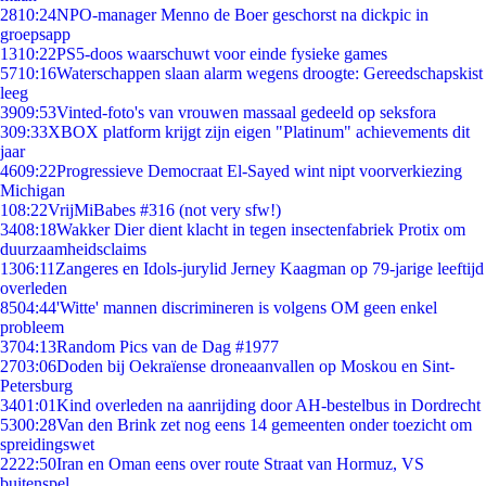
28
10:24
NPO-manager Menno de Boer geschorst na dickpic in
groepsapp
13
10:22
PS5-doos waarschuwt voor einde fysieke games
57
10:16
Waterschappen slaan alarm wegens droogte: Gereedschapskist
leeg
39
09:53
Vinted-foto's van vrouwen massaal gedeeld op seksfora
3
09:33
XBOX platform krijgt zijn eigen "Platinum" achievements dit
jaar
46
09:22
Progressieve Democraat El-Sayed wint nipt voorverkiezing
Michigan
1
08:22
VrijMiBabes #316 (not very sfw!)
34
08:18
Wakker Dier dient klacht in tegen insectenfabriek Protix om
duurzaamheidsclaims
13
06:11
Zangeres en Idols-jurylid Jerney Kaagman op 79-jarige leeftijd
overleden
85
04:44
'Witte' mannen discrimineren is volgens OM geen enkel
probleem
37
04:13
Random Pics van de Dag #1977
27
03:06
Doden bij Oekraïense droneaanvallen op Moskou en Sint-
Petersburg
34
01:01
Kind overleden na aanrijding door AH-bestelbus in Dordrecht
53
00:28
Van den Brink zet nog eens 14 gemeenten onder toezicht om
spreidingswet
22
22:50
Iran en Oman eens over route Straat van Hormuz, VS
buitenspel