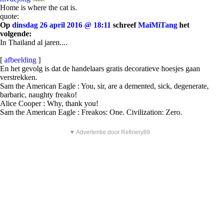
Home is where the cat is.
quote:
Op
dinsdag 26 april 2016 @ 18:11
schreef
MaiMiTang
het
volgende:
In Thailand al jaren....
[
afbeelding
]
En het gevolg is dat de handelaars gratis decoratieve hoesjes gaan
verstrekken.
Sam the American Eagle : You, sir, are a demented, sick, degenerate,
barbaric, naughty freako!
Alice Cooper : Why, thank you!
Sam the American Eagle : Freakos: One. Civilization: Zero.
▼ Advertentie door Refinery89