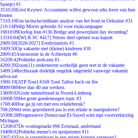
Spanje) #1
35
10:20
Errol Keyner: Accountants willen gewoon niks leren van hun
fouten
73
10:19
Een tactische/militaire analyse van het front in Oekraïne #31
2
10:14
Philip Morris gebruikt AI voor rookcampagne
190
10:09
Oorlog Iran #136 Bridge and powerplant day incoming?
133
10:04
[WLR SC #417] Nieuw deel openen was kaputt
29
09:50
[2026/2027] Eredivisietoto #1
16
09:50
Op vakantie met (kleine) kinderen #30
28
09:45
Astronomie in de Achtertuin #6
162
09:42
Politieke podcasts #1
42
09:39
Zoon(11) onderneemt werkelijk geen reet in de vakantie
14
09:24
Rechtszaak dodelijk ongeluk uitgesteld vanwege vakantie
advocaat
19
09:19
[ATP Tour] #169 Tosti Tallon back on fire
80
09:08
Meer dan 40 uur werken.
136
09:02
Grote natuurbrand in Noord-Limburg
100
08:59
Het grote goedemorgen topic #3
17
08:40
Hoe ga jij om met een relatiebreuk?
7
08:28
Wel eens geprobeerd jou in een relatie te manipuleren?
103
08:28
Progressieve Democraat El-Sayed wint nipt voorverkiezing
Michigan
152
08:07
De woningmarkt #96 Eenmaal, andermaal
194
08:02
Politieke meme's en spotprenten #11
33
07:43
Zou je vreemdgaan in een relatie kunnen vergeven?