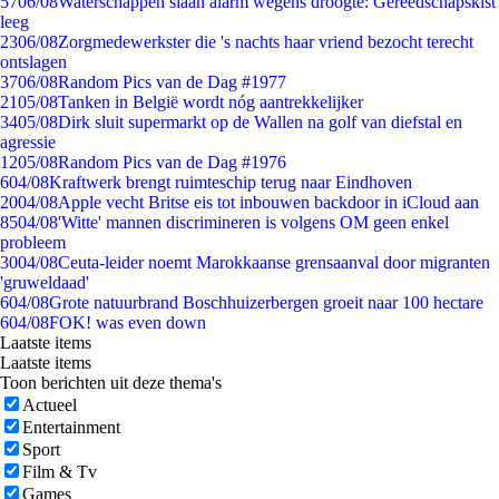
57
06/08
Waterschappen slaan alarm wegens droogte: Gereedschapskist
leeg
23
06/08
Zorgmedewerkster die 's nachts haar vriend bezocht terecht
ontslagen
37
06/08
Random Pics van de Dag #1977
21
05/08
Tanken in België wordt nóg aantrekkelijker
34
05/08
Dirk sluit supermarkt op de Wallen na golf van diefstal en
agressie
12
05/08
Random Pics van de Dag #1976
6
04/08
Kraftwerk brengt ruimteschip terug naar Eindhoven
20
04/08
Apple vecht Britse eis tot inbouwen backdoor in iCloud aan
85
04/08
'Witte' mannen discrimineren is volgens OM geen enkel
probleem
30
04/08
Ceuta-leider noemt Marokkaanse grensaanval door migranten
'gruweldaad'
6
04/08
Grote natuurbrand Boschhuizerbergen groeit naar 100 hectare
6
04/08
FOK! was even down
Laatste items
Laatste items
Toon berichten uit deze thema's
Actueel
Entertainment
Sport
Film & Tv
Games