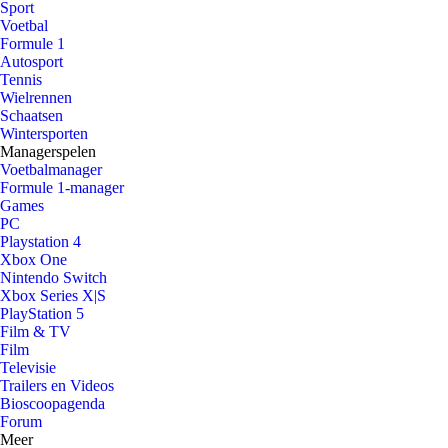
Sport
Voetbal
Formule 1
Autosport
Tennis
Wielrennen
Schaatsen
Wintersporten
Managerspelen
Voetbalmanager
Formule 1-manager
Games
PC
Playstation 4
Xbox One
Nintendo Switch
Xbox Series X|S
PlayStation 5
Film & TV
Film
Televisie
Trailers en Videos
Bioscoopagenda
Forum
Meer