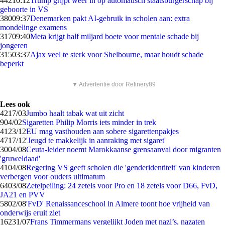
442
10:12
Trump grijpt weer in op automatisch staatsburgerschap bij
geboorte in VS
380
09:37
Denemarken pakt AI-gebruik in scholen aan: extra
mondelinge examens
317
09:40
Meta krijgt half miljard boete voor mentale schade bij
jongeren
315
03:37
Ajax veel te sterk voor Shelbourne, maar houdt schade
beperkt
▼ Advertentie door Refinery89
Lees ook
42
17/03
Jumbo haalt tabak wat uit zicht
9
04/02
Sigaretten Philip Morris iets minder in trek
41
23/12
EU mag vasthouden aan sobere sigarettenpakjes
47
17/12
'Jeugd te makkelijk in aanraking met sigaret'
30
04/08
Ceuta-leider noemt Marokkaanse grensaanval door migranten
'gruweldaad'
41
04/08
Regering VS geeft scholen die 'genderidentiteit' van kinderen
verbergen voor ouders ultimatum
64
03/08
Zetelpeiling: 24 zetels voor Pro en 18 zetels voor D66, FvD,
JA21 en PVV
58
02/08
'FvD' Renaissanceschool in Almere toont hoe vrijheid van
onderwijs eruit ziet
162
31/07
Frans Timmermans vergelijkt Joden met nazi’s, nazaten