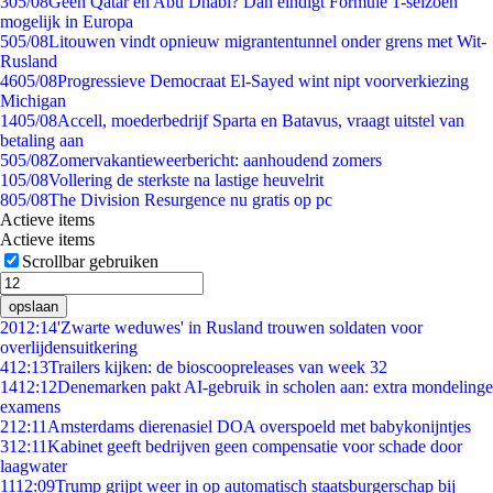
3
05/08
Geen Qatar en Abu Dhabi? Dan eindigt Formule 1-seizoen
mogelijk in Europa
5
05/08
Litouwen vindt opnieuw migrantentunnel onder grens met Wit-
Rusland
46
05/08
Progressieve Democraat El-Sayed wint nipt voorverkiezing
Michigan
14
05/08
Accell, moederbedrijf Sparta en Batavus, vraagt uitstel van
betaling aan
5
05/08
Zomervakantieweerbericht: aanhoudend zomers
1
05/08
Vollering de sterkste na lastige heuvelrit
8
05/08
The Division Resurgence nu gratis op pc
Actieve items
Actieve items
Scrollbar gebruiken
opslaan
20
12:14
'Zwarte weduwes' in Rusland trouwen soldaten voor
overlijdensuitkering
4
12:13
Trailers kijken: de bioscoopreleases van week 32
14
12:12
Denemarken pakt AI-gebruik in scholen aan: extra mondelinge
examens
2
12:11
Amsterdams dierenasiel DOA overspoeld met babykonijntjes
3
12:11
Kabinet geeft bedrijven geen compensatie voor schade door
laagwater
11
12:09
Trump grijpt weer in op automatisch staatsburgerschap bij