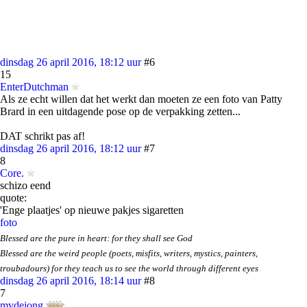
dinsdag 26 april 2016, 18:12 uur
#6
15
EnterDutchman
Als ze echt willen dat het werkt dan moeten ze een foto van Patty
Brard in een uitdagende pose op de verpakking zetten...
DAT schrikt pas af!
dinsdag 26 april 2016, 18:12 uur
#7
8
Core.
schizo eend
quote:
'Enge plaatjes' op nieuwe pakjes sigaretten
foto
Blessed are the pure in heart: for they shall see God
Blessed are the weird people (poets, misfits, writers, mystics, painters,
troubadours) for they teach us to see the world through different eyes
dinsdag 26 april 2016, 18:14 uur
#8
7
mvdejong