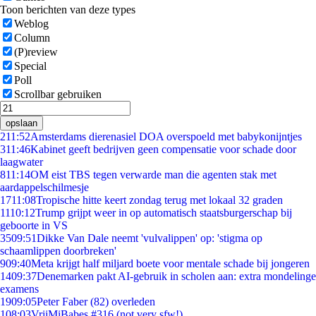
Toon berichten van deze types
Weblog
Column
(P)review
Special
Poll
Scrollbar gebruiken
opslaan
2
11:52
Amsterdams dierenasiel DOA overspoeld met babykonijntjes
3
11:46
Kabinet geeft bedrijven geen compensatie voor schade door
laagwater
8
11:14
OM eist TBS tegen verwarde man die agenten stak met
aardappelschilmesje
17
11:08
Tropische hitte keert zondag terug met lokaal 32 graden
11
10:12
Trump grijpt weer in op automatisch staatsburgerschap bij
geboorte in VS
35
09:51
Dikke Van Dale neemt 'vulvalippen' op: 'stigma op
schaamlippen doorbreken'
9
09:40
Meta krijgt half miljard boete voor mentale schade bij jongeren
14
09:37
Denemarken pakt AI-gebruik in scholen aan: extra mondelinge
examens
19
09:05
Peter Faber (82) overleden
1
08:03
VrijMiBabes #316 (not very sfw!)