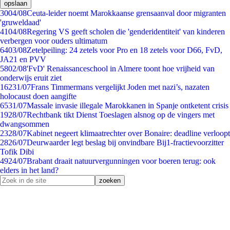
opslaan
30
04/08
Ceuta-leider noemt Marokkaanse grensaanval door migranten
'gruweldaad'
41
04/08
Regering VS geeft scholen die 'genderidentiteit' van kinderen
verbergen voor ouders ultimatum
64
03/08
Zetelpeiling: 24 zetels voor Pro en 18 zetels voor D66, FvD,
JA21 en PVV
58
02/08
'FvD' Renaissanceschool in Almere toont hoe vrijheid van
onderwijs eruit ziet
162
31/07
Frans Timmermans vergelijkt Joden met nazi’s, nazaten
holocaust doen aangifte
65
31/07
Massale invasie illegale Marokkanen in Spanje ontketent crisis
19
28/07
Rechtbank tikt Dienst Toeslagen alsnog op de vingers met
dwangsommen
23
28/07
Kabinet negeert klimaatrechter over Bonaire: deadline verloopt
28
26/07
Deurwaarder legt beslag bij onvindbare Bij1-fractievoorzitter
Tofik Dibi
49
24/07
Brabant draait natuurvergunningen voor boeren terug: ook
elders in het land?