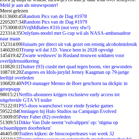
Meld je aan als nieuwsposter!
Meest gelezen
61136
00:45
Random Pics van de Dag #1978
22052
07:34
Random Pics van de Dag #1979
17530
08:03
VrijMiBabes #316 (not very sfw!)
2233
14:35
Onlyfans-model met G-cup wil als NASA-ambassadeur
naar maan
1523
14:09
Huisarts per direct uit vak gezet om ernstig alcoholmisbruik
1460
20:03
Trump wil dat J.D. Vance hem in 2028 opvolgt
1454
19:42
'Zwarte weduwes' in Rusland trouwen soldaten voor
overlijdensuitkering
1108
20:11
Duitser (93) crasht met quad tegen boom, vier gewonden
1087
18:20
Zangeres en Idols-jurylid Jerney Kaagman op 79-jarige
leeftijd overleden
1068
20:40
NPO-manager Menno de Boer geschorst na dickpic in
groepsapp
980
15:21
Netflix-abonnees krijgen exclusieve early access tot
uitgebreide GTA VI trailer
751
22:01
PS5-doos waarschuwt voor einde fysieke games
595
22:04
Ontslagen bij Halo Studios na Campaign Evolved
530
09:05
Peter Faber (82) overleden
513
09:51
Dikke Van Dale neemt 'vulvalippen' op: 'stigma op
schaamlippen doorbreken'
464
05:00
Trailers kijken: de bioscoopreleases van week 32