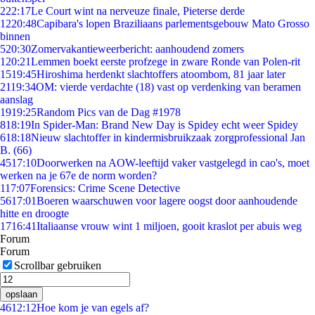
2
22:17
Le Court wint na nerveuze finale, Pieterse derde
12
20:48
Capibara's lopen Braziliaans parlementsgebouw Mato Grosso
binnen
5
20:30
Zomervakantieweerbericht: aanhoudend zomers
1
20:21
Lemmen boekt eerste profzege in zware Ronde van Polen-rit
15
19:45
Hiroshima herdenkt slachtoffers atoombom, 81 jaar later
21
19:34
OM: vierde verdachte (18) vast op verdenking van beramen
aanslag
19
19:25
Random Pics van de Dag #1978
8
18:19
In Spider-Man: Brand New Day is Spidey echt weer Spidey
6
18:18
Nieuw slachtoffer in kindermisbruikzaak zorgprofessional Jan
B. (66)
45
17:10
Doorwerken na AOW-leeftijd vaker vastgelegd in cao's, moet
werken na je 67e de norm worden?
1
17:07
Forensics: Crime Scene Detective
56
17:01
Boeren waarschuwen voor lagere oogst door aanhoudende
hitte en droogte
17
16:41
Italiaanse vrouw wint 1 miljoen, gooit kraslot per abuis weg
Forum
Forum
Scrollbar gebruiken
opslaan
46
12:12
Hoe kom je van egels af?