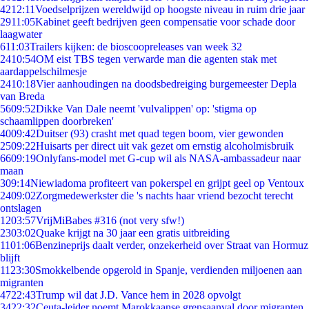
42
12:11
Voedselprijzen wereldwijd op hoogste niveau in ruim drie jaar
29
11:05
Kabinet geeft bedrijven geen compensatie voor schade door
laagwater
6
11:03
Trailers kijken: de bioscoopreleases van week 32
24
10:54
OM eist TBS tegen verwarde man die agenten stak met
aardappelschilmesje
24
10:18
Vier aanhoudingen na doodsbedreiging burgemeester Depla
van Breda
56
09:52
Dikke Van Dale neemt 'vulvalippen' op: 'stigma op
schaamlippen doorbreken'
40
09:42
Duitser (93) crasht met quad tegen boom, vier gewonden
25
09:22
Huisarts per direct uit vak gezet om ernstig alcoholmisbruik
66
09:19
Onlyfans-model met G-cup wil als NASA-ambassadeur naar
maan
3
09:14
Niewiadoma profiteert van pokerspel en grijpt geel op Ventoux
24
09:02
Zorgmedewerkster die 's nachts haar vriend bezocht terecht
ontslagen
12
03:57
VrijMiBabes #316 (not very sfw!)
23
03:02
Quake krijgt na 30 jaar een gratis uitbreiding
11
01:06
Benzineprijs daalt verder, onzekerheid over Straat van Hormuz
blijft
11
23:30
Smokkelbende opgerold in Spanje, verdienden miljoenen aan
migranten
47
22:43
Trump wil dat J.D. Vance hem in 2028 opvolgt
34
22:32
Ceuta-leider noemt Marokkaanse grensaanval door migranten