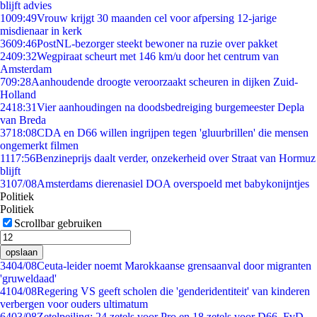
blijft advies
10
09:49
Vrouw krijgt 30 maanden cel voor afpersing 12-jarige
misdienaar in kerk
36
09:46
PostNL-bezorger steekt bewoner na ruzie over pakket
24
09:32
Wegpiraat scheurt met 146 km/u door het centrum van
Amsterdam
7
09:28
Aanhoudende droogte veroorzaakt scheuren in dijken Zuid-
Holland
24
18:31
Vier aanhoudingen na doodsbedreiging burgemeester Depla
van Breda
37
18:08
CDA en D66 willen ingrijpen tegen 'gluurbrillen' die mensen
ongemerkt filmen
11
17:56
Benzineprijs daalt verder, onzekerheid over Straat van Hormuz
blijft
31
07/08
Amsterdams dierenasiel DOA overspoeld met babykonijntjes
Politiek
Politiek
Scrollbar gebruiken
opslaan
34
04/08
Ceuta-leider noemt Marokkaanse grensaanval door migranten
'gruweldaad'
41
04/08
Regering VS geeft scholen die 'genderidentiteit' van kinderen
verbergen voor ouders ultimatum
64
03/08
Zetelpeiling: 24 zetels voor Pro en 18 zetels voor D66, FvD,