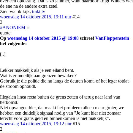
over een oplossing. Dat is zo jammer, want daardoor krijgt Wilders wel
de ene na de andere extra zetel.
Zien wat ik kijk:
trakt.tv
woensdag 14 oktober 2015, 19:11 uur
#14
3
#ANONIEM
quote:
Op
woensdag 14 oktober 2015 @ 19:08
schreef
VanFleppenstein
het volgende:
[..]
Lekker makkelijk als je een eiland bent.
Wat is er moeilijk aan grenzen bewaken?
Gebruik je die politie die nu langs de deuren komt, of het leger totdat
de stroom ophoudt.
Illegalen linea recta buiten de grens zetten of terug naar land van
herkomst.
Niet opvangen hier, dat maakt het probleem alleen maar groter, we
hebben een duidelijk signaal nodig van "Je kunt hier niet zomaar
terecht voor gratis geld en binnenkomen is niet makkelijk".
woensdag 14 oktober 2015, 19:12 uur
#15
2