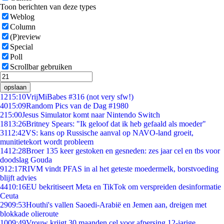
Toon berichten van deze types
Weblog
Column
(P)review
Special
Poll
Scrollbar gebruiken
opslaan
12
15:10
VrijMiBabes #316 (not very sfw!)
40
15:09
Random Pics van de Dag #1980
2
15:00
Jesus Simulator komt naar Nintendo Switch
18
13:26
Britney Spears: "Ik geloof dat ik heb gefaald als moeder"
31
12:42
VS: kans op Russische aanval op NAVO-land groeit,
munitietekort wordt probleem
14
12:28
Broer 135 keer gestoken en gesneden: zes jaar cel en tbs voor
doodslag Gouda
9
12:17
RIVM vindt PFAS in al het geteste moedermelk, borstvoeding
blijft advies
44
10:16
EU bekritiseert Meta en TikTok om verspreiden desinformatie
Ceuta
29
09:53
Houthi's vallen Saoedi-Arabië en Jemen aan, dreigen met
blokkade olieroute
10
09:49
Vrouw krijgt 30 maanden cel voor afpersing 12-jarige