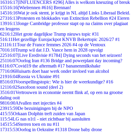
163
16:17
[INFLUENCERS #296] Alles is welkom kneuzing of breuk
155
16:16
[Wielrennen #616] Brennan!
145
16:16
Wat je ook stemt, je krijgt in NL altijd Links Liberaal Beleid.
273
16:13
Protesten en blokkades van Extinction Rebellion #24 Eieren
139
16:13
Jonge Cambridge professor stapt op na claims over plagiaat
en leugens
62
16:12
Het grote dagelijkse Trump nieuws topic #31
5
16:11
Het gezellige Eurojackpot KNVB Bekertopic 2026/27 #1
211
16:11
Tour de France femmes 2026 #4 op de Ventoux
70
16:10
Trump wil dat J.D. Vance hem in 2028 opvolgt
225
16:07
[Live Eredivisie #1784] Dying seconds van het seizoen!
251
16:07
Oorlog Iran #136 Bridge and powerplant day incoming?
61
16:07
Covid19 the aftermath #17 bananenmilkshake
77
16:06
Huisarts doet haar werk onder invloed van alcohol
219
16:04
Russia vs Ukraine #91
85
16:03
Voorspellingstopic: Wie is hier de weerkundige? #16
121
16:02
Saxofoon sound (deel 2)
35
16:01
Vertrouwen in economie neemt flink af, op een na grootse
daling ooit
98
16:00
Afvallen met injecties #4
239
15:59
De bezuinigingen bij de NPO
4
15:55
Orkaan Dolphin treft zuiden van Japan
1
15:54
LG nas n1t1 - niet zichtbaar bij aansluiten
145
15:54
Sterren toen en nu #11
173
15:53
Oorlog in Oekraïne #1318 Drone baby drone