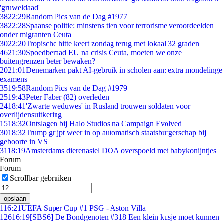
'gruweldaad'
38
22:29
Random Pics van de Dag #1977
38
22:28
Spaanse politie: minstens tien voor terrorisme veroordeelden
onder migranten Ceuta
30
22:20
Tropische hitte keert zondag terug met lokaal 32 graden
46
21:30
Spoedberaad EU na crisis Ceuta, moeten we onze
buitengrenzen beter bewaken?
20
21:01
Denemarken pakt AI-gebruik in scholen aan: extra mondelinge
examens
35
19:58
Random Pics van de Dag #1979
25
19:43
Peter Faber (82) overleden
24
18:41
'Zwarte weduwes' in Rusland trouwen soldaten voor
overlijdensuitkering
15
18:32
Ontslagen bij Halo Studios na Campaign Evolved
30
18:32
Trump grijpt weer in op automatisch staatsburgerschap bij
geboorte in VS
31
18:19
Amsterdams dierenasiel DOA overspoeld met babykonijntjes
Forum
Forum
Scrollbar gebruiken
opslaan
1
16:21
UEFA Super Cup #1 PSG - Aston Villa
126
16:19
[SBS6] De Bondgenoten #318 Een klein kusje moet kunnen