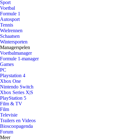
Sport
Voetbal
Formule 1
Autosport
Tennis
Wielrennen
Schaatsen
Wintersporten
Managerspelen
Voetbalmanager
Formule 1-manager
Games
PC
Playstation 4
Xbox One
Nintendo Switch
Xbox Series X|S
PlayStation 5
Film & TV
Film
Televisie
Trailers en Videos
Bioscoopagenda
Forum
Meer