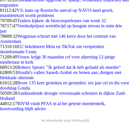
migranten
811
12:42
VS: kans op Russische aanval op NAVO-land groeit,
munitietekort wordt probleem
797
09:45
Trailers kijken: de bioscoopreleases van week 32
787
17:47
Voedselprijzen wereldwijd op hoogste niveau in ruim drie
jaar
786
09:32
Wegpiraat scheurt met 146 km/u door het centrum van
Amsterdam
713
10:16
EU bekritiseert Meta en TikTok om verspreiden
desinformatie Ceuta
712
09:49
Vrouw krijgt 30 maanden cel voor afpersing 12-jarige
misdienaar in kerk
669
13:26
Britney Spears: "Ik geloof dat ik heb gefaald als moeder"
628
09:53
Houthi's vallen Saoedi-Arabië en Jemen aan, dreigen met
blokkade olieroute
616
12:28
Broer 135 keer gestoken en gesneden: zes jaar cel en tbs voor
doodslag Gouda
505
09:28
Aanhoudende droogte veroorzaakt scheuren in dijken Zuid-
Holland
448
12:17
RIVM vindt PFAS in al het geteste moedermelk,
borstvoeding blijft advies
▼ Advertentie door Refinery89