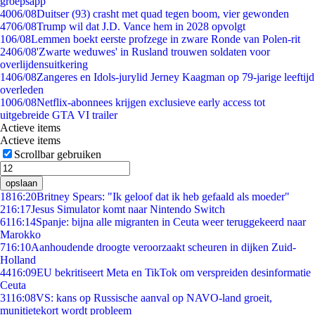
groepsapp
40
06/08
Duitser (93) crasht met quad tegen boom, vier gewonden
47
06/08
Trump wil dat J.D. Vance hem in 2028 opvolgt
1
06/08
Lemmen boekt eerste profzege in zware Ronde van Polen-rit
24
06/08
'Zwarte weduwes' in Rusland trouwen soldaten voor
overlijdensuitkering
14
06/08
Zangeres en Idols-jurylid Jerney Kaagman op 79-jarige leeftijd
overleden
10
06/08
Netflix-abonnees krijgen exclusieve early access tot
uitgebreide GTA VI trailer
Actieve items
Actieve items
Scrollbar gebruiken
opslaan
18
16:20
Britney Spears: "Ik geloof dat ik heb gefaald als moeder"
2
16:17
Jesus Simulator komt naar Nintendo Switch
61
16:14
Spanje: bijna alle migranten in Ceuta weer teruggekeerd naar
Marokko
7
16:10
Aanhoudende droogte veroorzaakt scheuren in dijken Zuid-
Holland
44
16:09
EU bekritiseert Meta en TikTok om verspreiden desinformatie
Ceuta
31
16:08
VS: kans op Russische aanval op NAVO-land groeit,
munitietekort wordt probleem