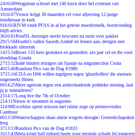
24
16:08
Wegpiraat scheurt met 146 km/u door het centrum van
Amsterdam
10
16:07
Vrouw krijgt 30 maanden cel voor afpersing 12-jarige
misdienaar in kerk
9
16:01
RIVM vindt PFAS in al het geteste moedermelk, borstvoeding
blijft advies
36
16:01
PostNL-bezorger steekt bewoner na ruzie over pakket
29
15:56
Houthi's vallen Saoedi-Arabië en Jemen aan, dreigen met
blokkade olieroute
14
15:54
Broer 135 keer gestoken en gesneden: zes jaar cel en tbs voor
doodslag Gouda
27
15:52
Italië hindert reizigers uit Spanje na migratiecrisis Ceuta
40
15:46
Random Pics van de Dag #1980
37
15:16
CDA en D66 willen ingrijpen tegen 'gluurbrillen' die mensen
ongemerkt filmen
69
14:25
Meer agressie tegen een andersluidende politieke mening, laat
jij je intimideren?
23
14:17
Long live the 7th of October
2
14:11
Nieuw te streamen in augustus
1
14:08
Excelsior opent seizoen met ruime zege op promovendus
Cambuur
60
13:58
Waterschappen slaan alarm wegens droogte: Gereedschapskist
leeg
37
13:13
Random Pics van de Dag #1833
16
12:43
Meta krijgt half miljard boete voor mentale schade bij jongeren