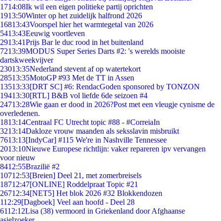
17
14:08
Ik wil een eigen politieke partij oprichten
19
13:50
Winter op het zuidelijk halfrond 2026
168
13:43
Voorspel hier het warmtegetal van 2026
54
13:43
Eeuwig voortleven
29
13:41
Prijs Bar le duc rood in het buitenland
72
13:39
MODUS Super Series Darts #2: 's werelds mooiste
dartskweekvijver
230
13:35
Nederland stevent af op watertekort
285
13:35
MotoGP #93 Met de TT in Assen
135
13:33
[DRT SC] #6: RendacGoden sponsored by TONZON
194
13:30
[RTL] B&B vol liefde 6de seizoen #4
247
13:28
Wie gaan er dood in 2026?Post met een vleugje cynisme de
overledenen.
18
13:14
Centraal FC Utrecht topic #88 - #CorreiaIn
32
13:14
Dakloze vrouw maanden als seksslavin misbruikt
76
13:13
[IndyCar] #115 We're in Nashville Tennessee
20
13:10
Nieuwe Europese richtlijn: vaker repareren ipv vervangen
voor nieuw
84
12:55
Brazilië #2
107
12:53
[Breien] Deel 21, met zomerbreisels
187
12:47
[ONLINE] Roddelpraat Topic #21
267
12:34
[NET5] Het blok 2026 #32 Blokkendozen
1
12:29
[Dagboek] Veel aan hoofd - Deel 28
61
12:12
Lisa (38) vermoord in Griekenland door Afghaanse
asielzoeker