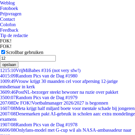
Weblog
Fotoboek
Prijsvragen
Contact
Colofon
Feedback
Tip de redactie
FOK!
FOK!
Scrollbar gebruiken
opslaan
12
15:10
VrijMiBabes #316 (not very sfw!)
40
15:09
Random Pics van de Dag #1980
10
09:49
Vrouw krijgt 30 maanden cel voor afpersing 12-jarige
misdienaar in kerk
36
09:46
PostNL-bezorger steekt bewoner na ruzie over pakket
35
00:07
Random Pics van de Dag #1979
2
07/08
De FOK!Voetbalmanager 2026/2027 is begonnen
16
07/08
Meta krijgt half miljard boete voor mentale schade bij jongeren
20
07/08
Denemarken pakt AI-gebruik in scholen aan: extra mondelinge
examens
19
07/08
Random Pics van de Dag #1978
66
06/08
Onlyfans-model met G-cup wil als NASA-ambassadeur naar