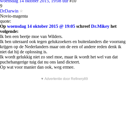
woensdag 14 oktober 2015, 19:08 uur
#10
9
DrDarwin
Novio-magenta
quote:
Op
woensdag 14 oktober 2015 @ 19:05
schreef
Dr.Mikey
het
volgende:
Ik ben een beetje moe van Wilders.
Ik ben uiteraard ook tegen gelukzoekers en buitenlanders die voorrang
krijgen op de Nederlanders maar om de een of andere reden denk ik
niet dat hij de oplossing is.
Ik wordt gelukkig niet zo snel moe, maar ik wordt het wel van dat
puchehangerige tuig dat nu ons land dicteert.
Op wat voor manier dan ook, weg ermee.
▼ Advertentie door Refinery89