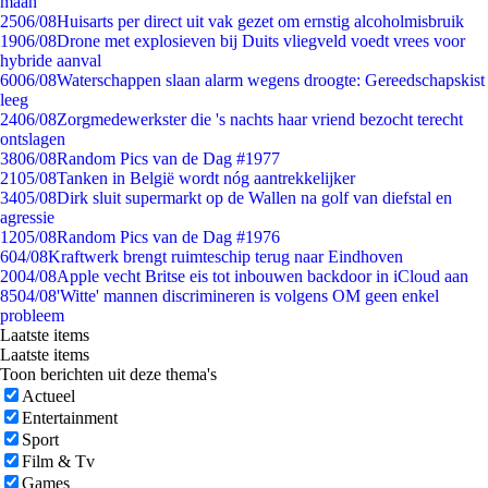
maan
25
06/08
Huisarts per direct uit vak gezet om ernstig alcoholmisbruik
19
06/08
Drone met explosieven bij Duits vliegveld voedt vrees voor
hybride aanval
60
06/08
Waterschappen slaan alarm wegens droogte: Gereedschapskist
leeg
24
06/08
Zorgmedewerkster die 's nachts haar vriend bezocht terecht
ontslagen
38
06/08
Random Pics van de Dag #1977
21
05/08
Tanken in België wordt nóg aantrekkelijker
34
05/08
Dirk sluit supermarkt op de Wallen na golf van diefstal en
agressie
12
05/08
Random Pics van de Dag #1976
6
04/08
Kraftwerk brengt ruimteschip terug naar Eindhoven
20
04/08
Apple vecht Britse eis tot inbouwen backdoor in iCloud aan
85
04/08
'Witte' mannen discrimineren is volgens OM geen enkel
probleem
Laatste items
Laatste items
Toon berichten uit deze thema's
Actueel
Entertainment
Sport
Film & Tv
Games