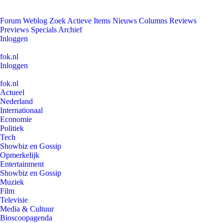
Forum
Weblog
Zoek
Actieve Items
Nieuws
Columns
Reviews
Previews
Specials
Archief
Inloggen
fok.nl
Inloggen
fok.nl
Actueel
Nederland
Internationaal
Economie
Politiek
Tech
Showbiz en Gossip
Opmerkelijk
Entertainment
Showbiz en Gossip
Muziek
Film
Televisie
Media & Cultuur
Bioscoopagenda