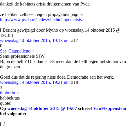
dankzij de kabinets crisis dreigementen van Pvda
ze hebben zelfs een eigen propaganda pagina
http://www.pvda.nl/acties/vluchtelingencrisis
[ Bericht gewijzigd door Mytho op woensdag 14 oktober 2015 @
19:18 ]
woensdag 14 oktober 2015, 19:13 uur
#17
0
Ser_Ciappelletto
Semi-professionele SJW
Bijna de helft? Dus dan is iets meer dan de helft tegen het sluiten van
de grenzen.
Goed dus dat de regering niets doet. Democratie aan het werk.
woensdag 14 oktober 2015, 19:21 uur
#18
3
tijnbrein
habbekrats
quote:
Op
woensdag 14 oktober 2015 @ 19:07
schreef
VanFleppenstein
het volgende:
[..]