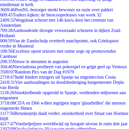
misdienaar in kerk
36
09:46
PostNL-bezorger steekt bewoner na ruzie over pakket
6
09:45
Trailers kijken: de bioscoopreleases van week 32
24
09:32
Wegpiraat scheurt met 146 km/u door het centrum van
Amsterdam
7
09:28
Aanhoudende droogte veroorzaakt scheuren in dijken Zuid-
Holland
0
08:59
Van de Zandschulp overleeft matchpoints, ook Griekspoor
verder in Montreal
1
08:56
Excelsior opent seizoen met ruime zege op promovendus
Cambuur
2
08:35
Nieuw te streamen in augustus
3
04:46
Niewiadoma profiteert van pokerspel en grijpt geel op Ventoux
35
00:07
Random Pics van de Dag #1979
27
18:47
Italië hindert reizigers uit Spanje na migratiecrisis Ceuta
24
18:31
Vier aanhoudingen na doodsbedreiging burgemeester Depla
van Breda
11
18:26
Smokkelbende opgerold in Spanje, verdienden miljoenen aan
migranten
37
18:08
CDA en D66 willen ingrijpen tegen 'gluurbrillen' die mensen
ongemerkt filmen
11
17:56
Benzineprijs daalt verder, onzekerheid over Straat van Hormuz
blijft
42
17:47
Voedselprijzen wereldwijd op hoogste niveau in ruim drie jaar
23
07/08
Quake krijgt na 30 jaar een gratis uitbreiding