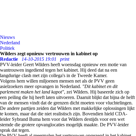
Nieuws
Nederland
Politiek
Wilders zegt opnieuw vertrouwen in kabinet op
Redactie
14-10-2015 19:01
print
PVV-leider Geert Wilders heeft woensdag opnieuw een motie van
wantrouwen ingediend tegen het kabinet. Hij deed dat na een
langdurige clash met zijn collega's in de Tweede Kamer.
Volgens hem willen miljoenen mensen net als de PVV geen
asielzoekers meer opvangen in Nederland.
"Dit kabinet en dit
parlement maken het land kapot"
, zei Wilders. Hij baseerde zich op
een peiling die hij heeft laten uitvoeren. Daaruit blijkt dat bijna de helft
van de mensen vindt dat de grenzen dicht moeten voor vluchtelingen.
De andere partijen zeiden dat Wilders met makkelijke oplossingen lijkt
te komen, maar dat die niet realistisch zijn. Bovendien hield CDA-
leider Sybrand Buma hem voor dat Wilders destijds voor een wet
stemde die grotere opvanglocaties mogelijk maakte. De PVV-leider
sprak dat tegen.
De PVV heeft al meermalen het vertrouwen opgezegd in het kabinet