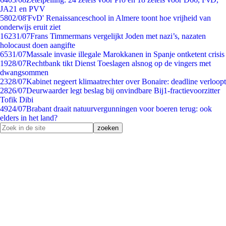
JA21 en PVV
58
02/08
'FvD' Renaissanceschool in Almere toont hoe vrijheid van
onderwijs eruit ziet
162
31/07
Frans Timmermans vergelijkt Joden met nazi’s, nazaten
holocaust doen aangifte
65
31/07
Massale invasie illegale Marokkanen in Spanje ontketent crisis
19
28/07
Rechtbank tikt Dienst Toeslagen alsnog op de vingers met
dwangsommen
23
28/07
Kabinet negeert klimaatrechter over Bonaire: deadline verloopt
28
26/07
Deurwaarder legt beslag bij onvindbare Bij1-fractievoorzitter
Tofik Dibi
49
24/07
Brabant draait natuurvergunningen voor boeren terug: ook
elders in het land?