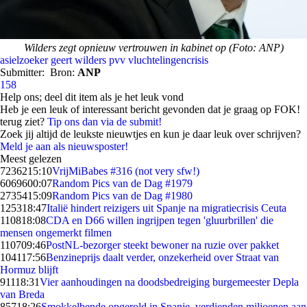
Wilders zegt opnieuw vertrouwen in kabinet op (Foto: ANP)
asielzoeker
geert wilders
pvv
vluchtelingencrisis
Submitter:
Bron:
ANP
158
Help ons; deel dit item als je het leuk vond
Heb je een leuk of interessant bericht gevonden dat je graag op FOK!
terug ziet?
Tip ons dan via de submit!
Zoek jij altijd de leukste nieuwtjes en kun je daar leuk over schrijven?
Meld je aan als nieuwsposter!
Meest gelezen
72362
15:10
VrijMiBabes #316 (not very sfw!)
60696
00:07
Random Pics van de Dag #1979
27354
15:09
Random Pics van de Dag #1980
1253
18:47
Italië hindert reizigers uit Spanje na migratiecrisis Ceuta
1108
18:08
CDA en D66 willen ingrijpen tegen 'gluurbrillen' die
mensen ongemerkt filmen
1107
09:46
PostNL-bezorger steekt bewoner na ruzie over pakket
1041
17:56
Benzineprijs daalt verder, onzekerheid over Straat van
Hormuz blijft
911
18:31
Vier aanhoudingen na doodsbedreiging burgemeester Depla
van Breda
857
18:26
Smokkelbende opgerold in Spanje, verdienden miljoenen aan