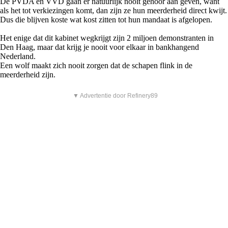
De PVDA en VVD gaan er natuurlijk nooit gehoor aan geven, want
als het tot verkiezingen komt, dan zijn ze hun meerderheid direct kwijt.
Dus die blijven koste wat kost zitten tot hun mandaat is afgelopen.
Het enige dat dit kabinet wegkrijgt zijn 2 miljoen demonstranten in
Den Haag, maar dat krijg je nooit voor elkaar in bankhangend
Nederland.
Een wolf maakt zich nooit zorgen dat de schapen flink in de
meerderheid zijn.
▼ Advertentie door Refinery89