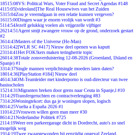
185
15:08
VS: Political Wars, Voter Fraud and Secret Agendas #148
41
15:05
[videoland]The Real Housewives van het Zuiden
53
15:04
Zou je vreemdgaan in een relatie kunnen vergeven?
161
15:00
Dingen waar je enorm vrolijk van wordt #3
51
14:54
Jezelf gelukkig voelen als vrijgezelle vijftiger
262
14:51
Agent smijt zwangere vrouw op de grond, onderzoek gestart
#2
36
14:43
Masters of the Universe (He-Man)
151
14:42
[WLR SC #417] Nieuw deel openen was kaputt
231
14:41
Het FOK!kers maken teringherrie topic
260
14:38
Totale zonsverduistering 12-08-2026 (Groenland, IJsland en
Spanje) #1
33
14:37
Single mannen verplichtsingle moeders laten daten?
180
14:36
[PlayStation #184] Nieuw deel
46
14:34
OM-Teamleider met kinderporno is oud-directeur van twee
basisscholen
152
14:31
Migranten breken door grens naar Ceuta in Spanje,l #10
31
14:29
Transfergeruchten en contractverlenging #83
73
14:26
Woningtekort: dus ga je woningen slopen, logisch
80
14:25
Vuelta a España 2026 #1
110
14:23
Vrouwen willen geen man meer #30
86
14:21
Nederlandse Politiek #725
21
14:19
Weer een parkeergarage dicht in Dordrecht, auto's zo snel
mogelijk weg
19
14:19
Twee zwaargewonden bij eenzijdig ongeval Zeeland.