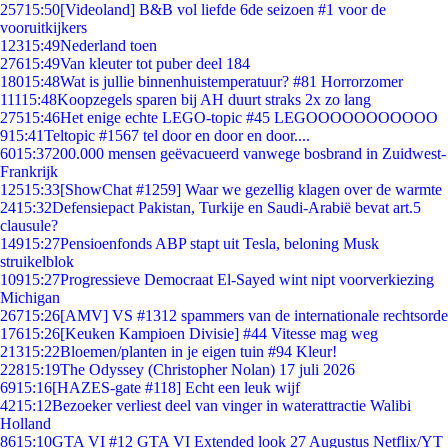
257
15:50
[Videoland] B&B vol liefde 6de seizoen #1 voor de
vooruitkijkers
123
15:49
Nederland toen
276
15:49
Van kleuter tot puber deel 184
180
15:48
Wat is jullie binnenhuistemperatuur? #81 Horrorzomer
111
15:48
Koopzegels sparen bij AH duurt straks 2x zo lang
275
15:46
Het enige echte LEGO-topic #45 LEGOOOOOOOOOOO
9
15:41
Teltopic #1567 tel door en door en door....
60
15:37
200.000 mensen geëvacueerd vanwege bosbrand in Zuidwest-
Frankrijk
125
15:33
[ShowChat #1259] Waar we gezellig klagen over de warmte
24
15:32
Defensiepact Pakistan, Turkije en Saudi-Arabië bevat art.5
clausule?
149
15:27
Pensioenfonds ABP stapt uit Tesla, beloning Musk
struikelblok
109
15:27
Progressieve Democraat El-Sayed wint nipt voorverkiezing
Michigan
267
15:26
[AMV] VS #1312 spammers van de internationale rechtsorde
176
15:26
[Keuken Kampioen Divisie] #44 Vitesse mag weg
213
15:22
Bloemen/planten in je eigen tuin #94 Kleur!
228
15:19
The Odyssey (Christopher Nolan) 17 juli 2026
69
15:16
[HAZES-gate #118] Echt een leuk wijf
42
15:12
Bezoeker verliest deel van vinger in waterattractie Walibi
Holland
86
15:10
GTA VI #12 GTA VI Extended look 27 Augustus Netflix/YT