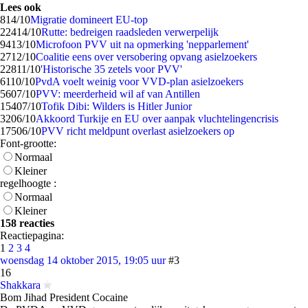
Lees ook
8
14/10
Migratie domineert EU-top
224
14/10
Rutte: bedreigen raadsleden verwerpelijk
94
13/10
Microfoon PVV uit na opmerking 'nepparlement'
27
12/10
Coalitie eens over versobering opvang asielzoekers
228
11/10
'Historische 35 zetels voor PVV'
61
10/10
PvdA voelt weinig voor VVD-plan asielzoekers
56
07/10
PVV: meerderheid wil af van Antillen
154
07/10
Tofik Dibi: Wilders is Hitler Junior
32
06/10
Akkoord Turkije en EU over aanpak vluchtelingencrisis
175
06/10
PVV richt meldpunt overlast asielzoekers op
Font-grootte:
Normaal
Kleiner
regelhoogte :
Normaal
Kleiner
158 reacties
Reactiepagina:
1
2
3
4
woensdag 14 oktober 2015, 19:05 uur
#3
16
Shakkara
Bom Jihad President Cocaine