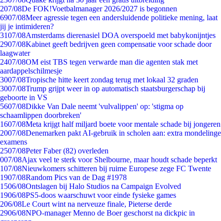
2
07/08
De FOK!Voetbalmanager 2026/2027 is begonnen
69
07/08
Meer agressie tegen een andersluidende politieke mening, laat
jij je intimideren?
31
07/08
Amsterdams dierenasiel DOA overspoeld met babykonijntjes
29
07/08
Kabinet geeft bedrijven geen compensatie voor schade door
laagwater
24
07/08
OM eist TBS tegen verwarde man die agenten stak met
aardappelschilmesje
30
07/08
Tropische hitte keert zondag terug met lokaal 32 graden
30
07/08
Trump grijpt weer in op automatisch staatsburgerschap bij
geboorte in VS
56
07/08
Dikke Van Dale neemt 'vulvalippen' op: 'stigma op
schaamlippen doorbreken'
16
07/08
Meta krijgt half miljard boete voor mentale schade bij jongeren
20
07/08
Denemarken pakt AI-gebruik in scholen aan: extra mondelinge
examens
25
07/08
Peter Faber (82) overleden
0
07/08
Ajax veel te sterk voor Shelbourne, maar houdt schade beperkt
1
07/08
Nieuwkomers schitteren bij ruime Europese zege FC Twente
19
07/08
Random Pics van de Dag #1978
15
06/08
Ontslagen bij Halo Studios na Campaign Evolved
19
06/08
PS5-doos waarschuwt voor einde fysieke games
2
06/08
Le Court wint na nerveuze finale, Pieterse derde
29
06/08
NPO-manager Menno de Boer geschorst na dickpic in