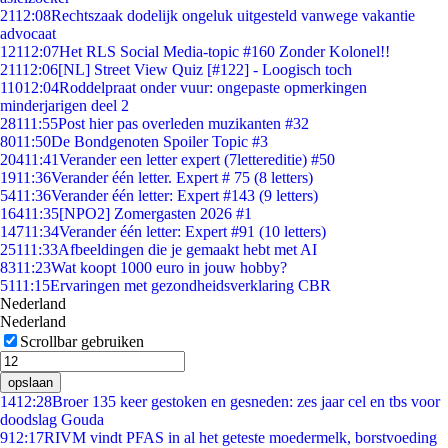
21
12:08
Rechtszaak dodelijk ongeluk uitgesteld vanwege vakantie
advocaat
121
12:07
Het RLS Social Media-topic #160 Zonder Kolonel!!
211
12:06
[NL] Street View Quiz [#122] - Loogisch toch
110
12:04
Roddelpraat onder vuur: ongepaste opmerkingen
minderjarigen deel 2
281
11:55
Post hier pas overleden muzikanten #32
80
11:50
De Bondgenoten Spoiler Topic #3
204
11:41
Verander een letter expert (7lettereditie) #50
19
11:36
Verander één letter. Expert # 75 (8 letters)
54
11:36
Verander één letter: Expert #143 (9 letters)
164
11:35
[NPO2] Zomergasten 2026 #1
147
11:34
Verander één letter: Expert #91 (10 letters)
251
11:33
Afbeeldingen die je gemaakt hebt met AI
83
11:23
Wat koopt 1000 euro in jouw hobby?
51
11:15
Ervaringen met gezondheidsverklaring CBR
Nederland
Nederland
Scrollbar gebruiken
opslaan
14
12:28
Broer 135 keer gestoken en gesneden: zes jaar cel en tbs voor
doodslag Gouda
9
12:17
RIVM vindt PFAS in al het geteste moedermelk, borstvoeding