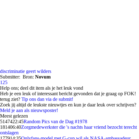
discriminatie
geert wilders
Submitter:
Bron:
Novum
125
Help ons; deel dit item als je het leuk vond
Heb je een leuk of interessant bericht gevonden dat je graag op FOK!
terug ziet?
Tip ons dan via de submit!
Zoek jij altijd de leukste nieuwtjes en kun je daar leuk over schrijven?
Meld je aan als nieuwsposter!
Meest gelezen
51474
22:45
Random Pics van de Dag #1978
1814
06:40
Zorgmedewerkster die 's nachts haar vriend bezocht terecht
ontslagen
1779
14:35
Onlyfans-model met G-cup wil als NASA-ambassadeur