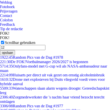
Weblog
Fotoboek
Prijsvragen
Contact
Colofon
Feedback
Tip de redactie
FOK!
FOK!
Scrollbar gebruiken
opslaan
19
22:45
Random Pics van de Dag #1978
2
21:30
De FOK!Voetbalmanager 2026/2027 is begonnen
57
14:35
Onlyfans-model met G-cup wil als NASA-ambassadeur naar
maan
22
14:09
Huisarts per direct uit vak gezet om ernstig alcoholmisbruik
16
10:32
Drone met explosieven bij Duits vliegveld voedt vrees voor
hybride aanval
55
09:33
Waterschappen slaan alarm wegens droogte: Gereedschapskist
leeg
23
06:40
Zorgmedewerkster die 's nachts haar vriend bezocht terecht
ontslagen
33
06/08
Random Pics van de Dag #1977