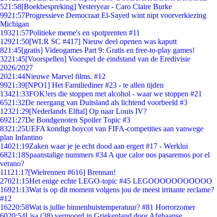
5
21:58
[Boekbespreking] Yesteryear - Caro Claire Burke
99
21:57
Progressieve Democraat El-Sayed wint nipt voorverkiezing
Michigan
193
21:57
Politieke meme's en spotprenten #11
129
21:50
[WLR SC #417] Nieuw deel openen was kaputt
8
21:45
[gratis] Videogames Part 9: Gratis en free-to-play games!
32
21:45
[Voorspellen] Voorspel de eindstand van de Eredivisie
2026/2027
20
21:44
Nieuwe Marvel films. #12
99
21:39
[NPO1] Het Familiediner #23 - te allen tijden
134
21:33
FOK!ers die stoppen met alcohol - waar we stoppen #21
65
21:32
De neergang van Duitsland als lichtend voorbeeld #3
123
21:29
[Nederlands Elftal] Op naar Louis IV?
69
21:27
De Bondgenoten Spoiler Topic #3
83
21:25
UEFA kondigt boycot van FIFA-competities aan vanwege
plan Infantino
140
21:19
Zaken waar je je echt dood aan ergert #17 - Werklui
68
21:18
Spaanstalige nummers #34 A que calor nos pasaremos por el
verano?
111
21:17
[Wielrennen #616] Brennan!
270
21:15
Het enige echte LEGO-topic #45 LEGOOOOOOOOOOO
169
21:13
Wat is op dit moment volgens jou de meest irritante reclame?
#12
162
20:58
Wat is jullie binnenhuistemperatuur? #81 Horrorzomer
60
20:54
Lisa (38) vermoord in Griekenland door Afghaanse