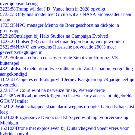
overlijdensuitkering
32
23:58
Trump wil dat J.D. Vance hem in 2028 opvolgt
57
23:55
Onlyfans-model met G-cup wil als NASA-ambassadeur naar
maan
17
23:35
NPO-manager Menno de Boer geschorst na dickpic in
groepsapp
5
23:26
Ontslagen bij Halo Studios na Campaign Evolved
14
23:22
Duitser (93) crasht met quad tegen boom, vier gewonden
25
22:56
NAVO zet wegens Russische provocatie 250% meer
gevechtsvliegtuigen in
22
22:50
Iran en Oman eens over route Straat van Hormuz, VS
buitenspel
48
22:46
Israël meldt dood twee militairen in Zuid-Libanon, vergelding
aangekondigd
11
22:41
Zangeres en Idols-jurylid Jerney Kaagman op 79-jarige leeftijd
overleden
2
22:17
Le Court wint na nerveuze finale, Pieterse derde
4
21:38
Netflix-abonnees krijgen exclusieve early access tot uitgebreide
GTA VI trailer
55
21:25
Waterschappen slaan alarm wegens droogte: Gereedschapskist
leeg
45
21:00
Progressieve Democraat El-Sayed wint nipt voorverkiezing
Michigan
16
21:00
Drone met explosieven bij Duits vliegveld voedt vrees voor
hybride aanval