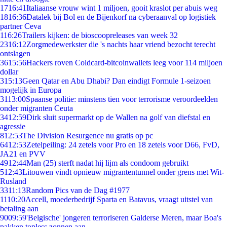
17
16:41
Italiaanse vrouw wint 1 miljoen, gooit kraslot per abuis weg
18
16:36
Datalek bij Bol en de Bijenkorf na cyberaanval op logistiek
partner Ceva
1
16:26
Trailers kijken: de bioscoopreleases van week 32
23
16:12
Zorgmedewerkster die 's nachts haar vriend bezocht terecht
ontslagen
36
15:56
Hackers roven Coldcard-bitcoinwallets leeg voor 114 miljoen
dollar
3
15:13
Geen Qatar en Abu Dhabi? Dan eindigt Formule 1-seizoen
mogelijk in Europa
31
13:00
Spaanse politie: minstens tien voor terrorisme veroordeelden
onder migranten Ceuta
34
12:59
Dirk sluit supermarkt op de Wallen na golf van diefstal en
agressie
8
12:53
The Division Resurgence nu gratis op pc
64
12:53
Zetelpeiling: 24 zetels voor Pro en 18 zetels voor D66, FvD,
JA21 en PVV
49
12:44
Man (25) sterft nadat hij lijm als condoom gebruikt
5
12:43
Litouwen vindt opnieuw migrantentunnel onder grens met Wit-
Rusland
33
11:13
Random Pics van de Dag #1977
11
10:20
Accell, moederbedrijf Sparta en Batavus, vraagt uitstel van
betaling aan
90
09:59
'Belgische' jongeren terroriseren Galderse Meren, maar Boa's
pakken topless zonnen aan