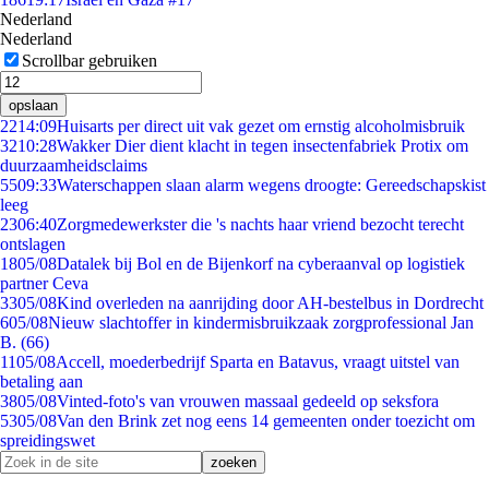
Nederland
Nederland
Scrollbar gebruiken
opslaan
22
14:09
Huisarts per direct uit vak gezet om ernstig alcoholmisbruik
32
10:28
Wakker Dier dient klacht in tegen insectenfabriek Protix om
duurzaamheidsclaims
55
09:33
Waterschappen slaan alarm wegens droogte: Gereedschapskist
leeg
23
06:40
Zorgmedewerkster die 's nachts haar vriend bezocht terecht
ontslagen
18
05/08
Datalek bij Bol en de Bijenkorf na cyberaanval op logistiek
partner Ceva
33
05/08
Kind overleden na aanrijding door AH-bestelbus in Dordrecht
6
05/08
Nieuw slachtoffer in kindermisbruikzaak zorgprofessional Jan
B. (66)
11
05/08
Accell, moederbedrijf Sparta en Batavus, vraagt uitstel van
betaling aan
38
05/08
Vinted-foto's van vrouwen massaal gedeeld op seksfora
53
05/08
Van den Brink zet nog eens 14 gemeenten onder toezicht om
spreidingswet