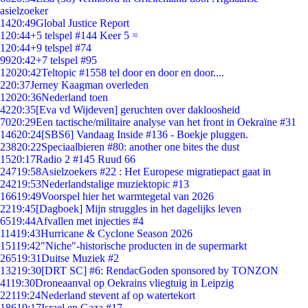
asielzoeker
14
20:49
Global Justice Report
1
20:44
+5 telspel #144 Keer 5 =
1
20:44
+9 telspel #74
99
20:42
+7 telspel #95
120
20:42
Teltopic #1558 tel door en door en door....
2
20:37
Jerney Kaagman overleden
120
20:36
Nederland toen
42
20:35
[Eva vd Wijdeven] geruchten over dakloosheid
70
20:29
Een tactische/militaire analyse van het front in Oekraïne #31
146
20:24
[SBS6] Vandaag Inside #136 - Boekje pluggen.
238
20:22
Speciaalbieren #80: another one bites the dust
15
20:17
Radio 2 #145 Ruud 66
247
19:58
Asielzoekers #22 : Het Europese migratiepact gaat in
242
19:53
Nederlandstalige muziektopic #13
166
19:49
Voorspel hier het warmtegetal van 2026
22
19:45
[Dagboek] Mijn struggles in het dagelijks leven
65
19:44
Afvallen met injecties #4
114
19:43
Hurricane & Cyclone Season 2026
151
19:42
"Niche"-historische producten in de supermarkt
265
19:31
Duitse Muziek #2
132
19:30
[DRT SC] #6: RendacGoden sponsored by TONZON
41
19:30
Droneaanval op Oekrains vliegtuig in Leipzig
221
19:24
Nederland stevent af op watertekort
186
19:17
Israel en Gaza #17