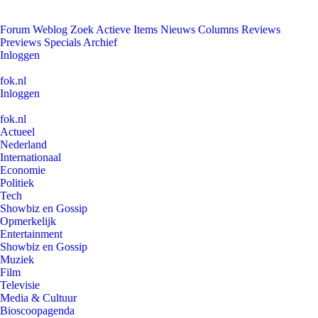
Forum
Weblog
Zoek
Actieve Items
Nieuws
Columns
Reviews
Previews
Specials
Archief
Inloggen
fok.nl
Inloggen
fok.nl
Actueel
Nederland
Internationaal
Economie
Politiek
Tech
Showbiz en Gossip
Opmerkelijk
Entertainment
Showbiz en Gossip
Muziek
Film
Televisie
Media & Cultuur
Bioscoopagenda