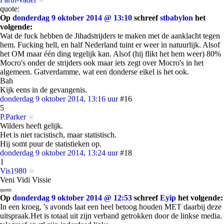
quote:
Op
donderdag 9 oktober 2014 @ 13:10
schreef
stbabylon
het
volgende:
Wat de fuck hebben de Jihadstrijders te maken met de aanklacht tegen
hem. Fucking hell, en half Nederland tuint er weer in natuurlijk. Alsof
het OM maar één ding tegelijk kan. Alsof (hij flikt het hem weer) 80%
Mocro's onder de strijders ook maar iets zegt over Mocro's in het
algemeen. Gatverdamme, wat een donderse eikel is het ook.
Bah
Kijk eens in de gevangenis.
donderdag 9 oktober 2014, 13:16 uur
#16
5
P.Parker
Wilders heeft gelijk.
Het is niet racistisch, maar statistisch.
Hij somt puur de statistieken op.
donderdag 9 oktober 2014, 13:24 uur
#18
1
Vis1980
Veni Vidi Vissie
quote:
Op
donderdag 9 oktober 2014 @ 12:53
schreef
Eyip
het volgende:
In een kroeg, 's avonds laat een heel betoog houden MET daarbij deze
uitspraak.Het is totaal uit zijn verband getrokken door de linkse media.