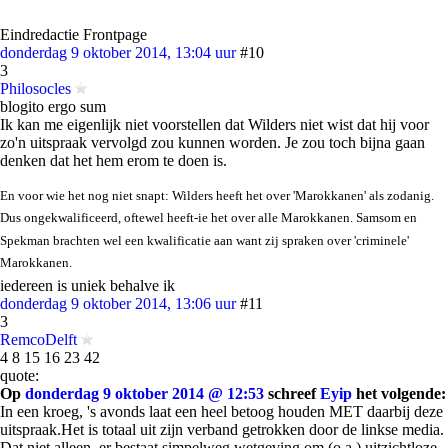
Eindredactie Frontpage
donderdag 9 oktober 2014, 13:04 uur
#10
3
Philosocles
blogito ergo sum
Ik kan me eigenlijk niet voorstellen dat Wilders niet wist dat hij voor
zo'n uitspraak vervolgd zou kunnen worden. Je zou toch bijna gaan
denken dat het hem erom te doen is.
En voor wie het nog niet snapt: Wilders heeft het over 'Marokkanen' als zodanig.
Dus ongekwalificeerd, oftewel heeft-ie het over alle Marokkanen. Samsom en
Spekman brachten wel een kwalificatie aan want zij spraken over 'criminele'
Marokkanen.
iedereen is uniek behalve ik
donderdag 9 oktober 2014, 13:06 uur
#11
3
RemcoDelft
4 8 15 16 23 42
quote:
Op
donderdag 9 oktober 2014 @ 12:53
schreef
Eyip
het volgende:
In een kroeg, 's avonds laat een heel betoog houden MET daarbij deze
uitspraak.Het is totaal uit zijn verband getrokken door de linkse media.
Dat niet alleen, er bestaat simpelweg wetgeving om (o.a.) uitzichtloze