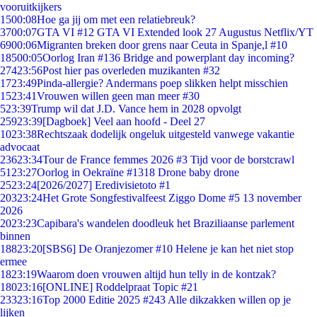
vooruitkijkers
15
00:08
Hoe ga jij om met een relatiebreuk?
37
00:07
GTA VI #12 GTA VI Extended look 27 Augustus Netflix/YT
69
00:06
Migranten breken door grens naar Ceuta in Spanje,l #10
185
00:05
Oorlog Iran #136 Bridge and powerplant day incoming?
274
23:56
Post hier pas overleden muzikanten #32
17
23:49
Pinda-allergie? Andermans poep slikken helpt misschien
15
23:41
Vrouwen willen geen man meer #30
5
23:39
Trump wil dat J.D. Vance hem in 2028 opvolgt
259
23:39
[Dagboek] Veel aan hoofd - Deel 27
10
23:38
Rechtszaak dodelijk ongeluk uitgesteld vanwege vakantie
advocaat
236
23:34
Tour de France femmes 2026 #3 Tijd voor de borstcrawl
51
23:27
Oorlog in Oekraïne #1318 Drone baby drone
25
23:24
[2026/2027] Eredivisietoto #1
203
23:24
Het Grote Songfestivalfeest Ziggo Dome #5 13 november
2026
20
23:23
Capibara's wandelen doodleuk het Braziliaanse parlement
binnen
188
23:20
[SBS6] De Oranjezomer #10 Helene je kan het niet stop
ermee
18
23:19
Waarom doen vrouwen altijd hun telly in de kontzak?
180
23:16
[ONLINE] Roddelpraat Topic #21
233
23:16
Top 2000 Editie 2025 #243 Alle dikzakken willen op je
lijken