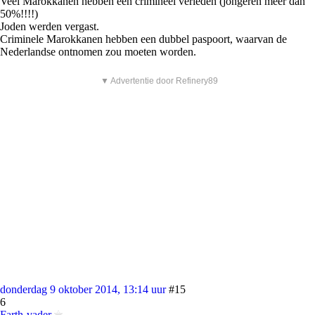
Veel Marokkanen hebben een crimineel verleden (jongeren meer dan
50%!!!!)
Joden werden vergast.
Criminele Marokkanen hebben een dubbel paspoort, waarvan de
Nederlandse ontnomen zou moeten worden.
▼ Advertentie door Refinery89
donderdag 9 oktober 2014, 13:14 uur
#15
6
Farth-vader