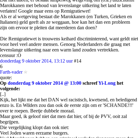
Marokkanen met behoud van levenslange uitkering het land te laten
verlaten! Google maar eens op Remigratiewet!
Als er al wetgeving bestaat die Marokkanen (en Turken, Grieken en
Italianen) geld geeft als ze weggaan, hoe kan het dan een probleem
zijn om ervoor te pleiten dat meerderen dan doen?
Die Remigratiewet is trouwens keihard discriminterend, want geldt niet
voor heel veel andere mensen. Genoeg Nederlanders die graag met
levenslange uitkering naar een warm land zouden vertrekken.
censuur :O
donderdag 9 oktober 2014, 13:12 uur
#14
6
Farth-vader
quote:
Op
donderdag 9 oktober 2014 @ 13:00
schreef
Yi-Long
het
volgende:
[..]
Kijk, het lijkt me dat het DAN wel racistisch, kwetsend, en beledigend
enzo is. En Wilders zou dan ook de eerste zijn om er 'SCHANDE!!!'
over te roepen. Beetje dubbele moraal.
Maar goed, ik geloof niet dat men dat hier, of bij de PVV, ooit zal
begrijpen.
Die vergelijking klopt dan ook niet:
Veel Joden waren eerzame burgers.