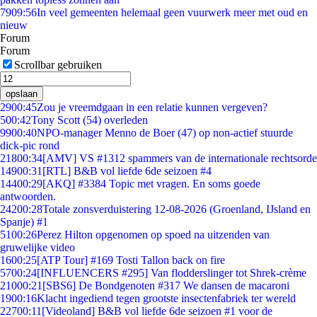
79
09:56
In veel gemeenten helemaal geen vuurwerk meer met oud en
nieuw
Forum
Forum
Scrollbar gebruiken
opslaan
29
00:45
Zou je vreemdgaan in een relatie kunnen vergeven?
5
00:42
Tony Scott (54) overleden
99
00:40
NPO-manager Menno de Boer (47) op non-actief stuurde
dick-pic rond
218
00:34
[AMV] VS #1312 spammers van de internationale rechtsorde
149
00:31
[RTL] B&B vol liefde 6de seizoen #4
144
00:29
[AKQ] #3384 Topic met vragen. En soms goede
antwoorden.
242
00:28
Totale zonsverduistering 12-08-2026 (Groenland, IJsland en
Spanje) #1
51
00:26
Perez Hilton opgenomen op spoed na uitzenden van
gruwelijke video
16
00:25
[ATP Tour] #169 Tosti Tallon back on fire
57
00:24
[INFLUENCERS #295] Van flodderslinger tot Shrek-crème
210
00:21
[SBS6] De Bondgenoten #317 We dansen de macaroni
19
00:16
Klacht ingediend tegen grootste insectenfabriek ter wereld
227
00:11
[Videoland] B&B vol liefde 6de seizoen #1 voor de