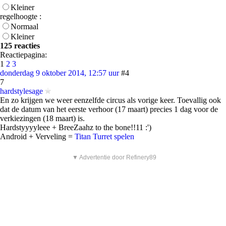
Kleiner
regelhoogte :
Normaal
Kleiner
125 reacties
Reactiepagina:
1
2
3
donderdag 9 oktober 2014, 12:57 uur
#4
7
hardstylesage
En zo krijgen we weer eenzelfde circus als vorige keer. Toevallig ook
dat de datum van het eerste verhoor (17 maart) precies 1 dag voor de
verkiezingen (18 maart) is.
Hardstyyyyleee + BreeZaahz to the bone!!11 :')
Android + Verveling =
Titan Turret spelen
▼ Advertentie door Refinery89