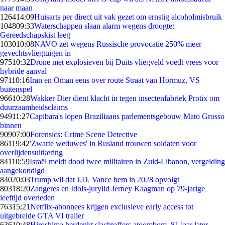
naar maan
1264
14:09
Huisarts per direct uit vak gezet om ernstig alcoholmisbruik
1048
09:33
Waterschappen slaan alarm wegens droogte:
Gereedschapskist leeg
1030
10:08
NAVO zet wegens Russische provocatie 250% meer
gevechtsvliegtuigen in
975
10:32
Drone met explosieven bij Duits vliegveld voedt vrees voor
hybride aanval
971
10:16
Iran en Oman eens over route Straat van Hormuz, VS
buitenspel
966
10:28
Wakker Dier dient klacht in tegen insectenfabriek Protix om
duurzaamheidsclaims
949
11:27
Capibara's lopen Braziliaans parlementsgebouw Mato Grosso
binnen
909
07:00
Forensics: Crime Scene Detective
861
19:42
'Zwarte weduwes' in Rusland trouwen soldaten voor
overlijdensuitkering
841
10:59
Israël meldt dood twee militairen in Zuid-Libanon, vergelding
aangekondigd
840
20:03
Trump wil dat J.D. Vance hem in 2028 opvolgt
803
18:20
Zangeres en Idols-jurylid Jerney Kaagman op 79-jarige
leeftijd overleden
763
15:21
Netflix-abonnees krijgen exclusieve early access tot
uitgebreide GTA VI trailer
636
10:48
Hiroshima herdenkt slachtoffers atoombom, 81 jaar later