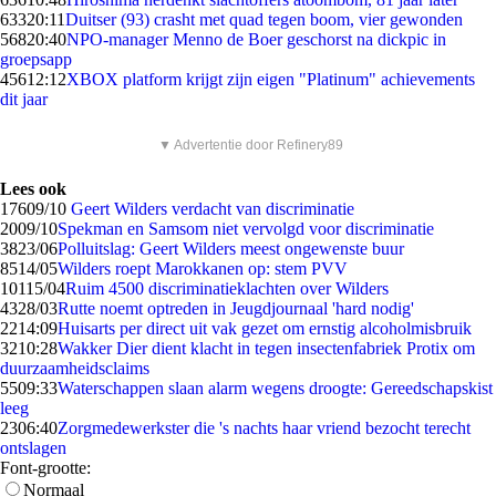
633
20:11
Duitser (93) crasht met quad tegen boom, vier gewonden
568
20:40
NPO-manager Menno de Boer geschorst na dickpic in
groepsapp
456
12:12
XBOX platform krijgt zijn eigen "Platinum" achievements
dit jaar
▼ Advertentie door Refinery89
Lees ook
176
09/10
Geert Wilders verdacht van discriminatie
20
09/10
Spekman en Samsom niet vervolgd voor discriminatie
38
23/06
Polluitslag: Geert Wilders meest ongewenste buur
85
14/05
Wilders roept Marokkanen op: stem PVV
101
15/04
Ruim 4500 discriminatieklachten over Wilders
43
28/03
Rutte noemt optreden in Jeugdjournaal 'hard nodig'
22
14:09
Huisarts per direct uit vak gezet om ernstig alcoholmisbruik
32
10:28
Wakker Dier dient klacht in tegen insectenfabriek Protix om
duurzaamheidsclaims
55
09:33
Waterschappen slaan alarm wegens droogte: Gereedschapskist
leeg
23
06:40
Zorgmedewerkster die 's nachts haar vriend bezocht terecht
ontslagen
Font-grootte:
Normaal