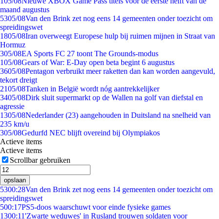
1
05/08
Nieuwe XBOX Game Pass titels voor de eerste helft van de
maand augustus
53
05/08
Van den Brink zet nog eens 14 gemeenten onder toezicht om
spreidingswet
18
05/08
Iran overweegt Europese hulp bij ruimen mijnen in Straat van
Hormuz
3
05/08
EA Sports FC 27 toont The Grounds-modus
1
05/08
Gears of War: E-Day open beta begint 6 augustus
36
05/08
Pentagon verbruikt meer raketten dan kan worden aangevuld,
tekort dreigt
21
05/08
Tanken in België wordt nóg aantrekkelijker
34
05/08
Dirk sluit supermarkt op de Wallen na golf van diefstal en
agressie
13
05/08
Nederlander (23) aangehouden in Duitsland na snelheid van
235 km/u
3
05/08
Gedurfd NEC blijft overeind bij Olympiakos
Actieve items
Actieve items
Scrollbar gebruiken
opslaan
53
00:28
Van den Brink zet nog eens 14 gemeenten onder toezicht om
spreidingswet
5
00:17
PS5-doos waarschuwt voor einde fysieke games
13
00:11
'Zwarte weduwes' in Rusland trouwen soldaten voor