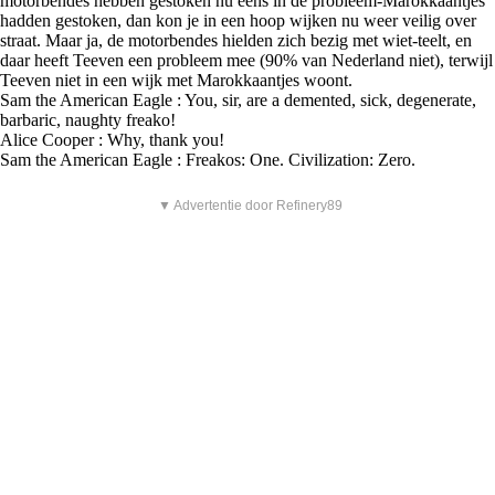
motorbendes hebben gestoken nu eens in de probleem-Marokkaantjes
hadden gestoken, dan kon je in een hoop wijken nu weer veilig over
straat. Maar ja, de motorbendes hielden zich bezig met wiet-teelt, en
daar heeft Teeven een probleem mee (90% van Nederland niet), terwijl
Teeven niet in een wijk met Marokkaantjes woont.
Sam the American Eagle : You, sir, are a demented, sick, degenerate,
barbaric, naughty freako!
Alice Cooper : Why, thank you!
Sam the American Eagle : Freakos: One. Civilization: Zero.
▼ Advertentie door Refinery89