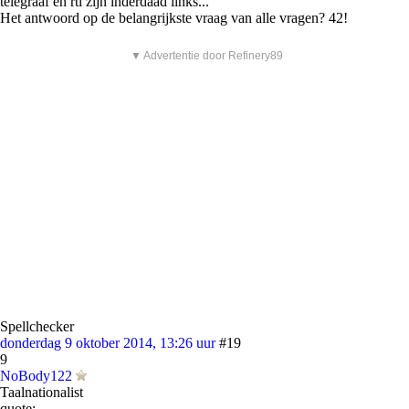
telegraaf en rtl zijn inderdaad links...
Het antwoord op de belangrijkste vraag van alle vragen? 42!
▼ Advertentie door Refinery89
Spellchecker
donderdag 9 oktober 2014, 13:26 uur
#19
9
NoBody122
Taalnationalist
quote: