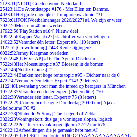
51
23:11
[NPO1] Goedenavond Nederland
254
23:11
De Avondetappe #176 - Met Ellen ten Damme.
49
23:01
Het grote dagelijkse Trump nieuws topic #31
76
23:01
[FOK!Voetbalmanager 2026/2027] #1 We zijn er weer
79
22:59
Meer dan 40 uur werken.
179
22:56
[PlayStation #184] Nieuw deel
109
22:56
Kapper Walat (27) slachtoffer van vernielingen
140
22:52
Verander één letter: Expert #91 (10 letters)
11
22:52
[Crowdfunding] #443 Rentestijgingen?
60
22:52
Jerney Kaagman overleden
255
22:48
[UFO/UAP] #16 The Age of Disclosure
75
22:48
Het Moestuintopic #37 Bloesem in de bomen
55
22:46
[Netflix Games] #1
267
22:44
Banken met hoge rente topic #95 - Dichter naar de 0
47
22:42
Verander één letter: Expert #143 (9 letters)
11
22:40
Levenslang voor man die inreed op betogers in München
197
22:35
Verander een letter expert (7lettereditie) #50
12
22:30
Verander één letter. Expert # 75 (8 letters)
195
22:29
[Conference League Donderdag 20:00 uur] Ajax -
Shelbourne FC #2
43
22:28
[Nintendo & Sony] The Legend of Zelda
38
22:28
Woningtekort: dus ga je woningen slopen, logisch
180
22:22
Post hier zo vaak mogelijk om 22:22 uur #76
246
22:12
Afbeeldingen die je gemaakt hebt met AI
216
22:05
[UEL/ECL live topic] #160 GOAAAAAAAAAAAAAL