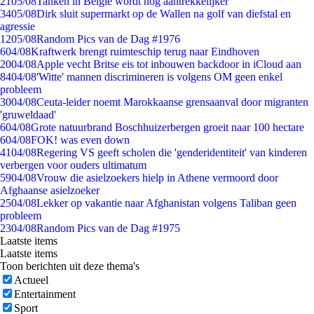
21
05/08
Tanken in België wordt nóg aantrekkelijker
34
05/08
Dirk sluit supermarkt op de Wallen na golf van diefstal en
agressie
12
05/08
Random Pics van de Dag #1976
6
04/08
Kraftwerk brengt ruimteschip terug naar Eindhoven
20
04/08
Apple vecht Britse eis tot inbouwen backdoor in iCloud aan
84
04/08
'Witte' mannen discrimineren is volgens OM geen enkel
probleem
30
04/08
Ceuta-leider noemt Marokkaanse grensaanval door migranten
'gruweldaad'
6
04/08
Grote natuurbrand Boschhuizerbergen groeit naar 100 hectare
6
04/08
FOK! was even down
41
04/08
Regering VS geeft scholen die 'genderidentiteit' van kinderen
verbergen voor ouders ultimatum
59
04/08
Vrouw die asielzoekers hielp in Athene vermoord door
Afghaanse asielzoeker
25
04/08
Lekker op vakantie naar Afghanistan volgens Taliban geen
probleem
23
04/08
Random Pics van de Dag #1975
Laatste items
Laatste items
Toon berichten uit deze thema's
Actueel
Entertainment
Sport