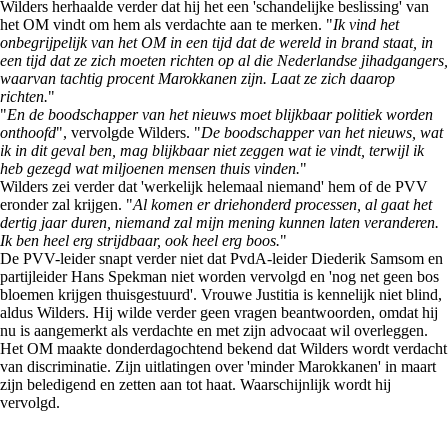
Wilders herhaalde verder dat hij het een 'schandelijke beslissing' van
het OM vindt om hem als verdachte aan te merken. "
Ik vind het
onbegrijpelijk van het OM in een tijd dat de wereld in brand staat, in
een tijd dat ze zich moeten richten op al die Nederlandse jihadgangers,
waarvan tachtig procent Marokkanen zijn. Laat ze zich daarop
richten.
"
"
En de boodschapper van het nieuws moet blijkbaar politiek worden
onthoofd
", vervolgde Wilders. "
De boodschapper van het nieuws, wat
ik in dit geval ben, mag blijkbaar niet zeggen wat ie vindt, terwijl ik
heb gezegd wat miljoenen mensen thuis vinden.
"
Wilders zei verder dat 'werkelijk helemaal niemand' hem of de PVV
eronder zal krijgen. "
Al komen er driehonderd processen, al gaat het
dertig jaar duren, niemand zal mijn mening kunnen laten veranderen.
Ik ben heel erg strijdbaar, ook heel erg boos.
"
De PVV-leider snapt verder niet dat PvdA-leider Diederik Samsom en
partijleider Hans Spekman niet worden vervolgd en 'nog net geen bos
bloemen krijgen thuisgestuurd'. Vrouwe Justitia is kennelijk niet blind,
aldus Wilders. Hij wilde verder geen vragen beantwoorden, omdat hij
nu is aangemerkt als verdachte en met zijn advocaat wil overleggen.
Het OM maakte donderdagochtend bekend dat Wilders wordt verdacht
van discriminatie. Zijn uitlatingen over 'minder Marokkanen' in maart
zijn beledigend en zetten aan tot haat. Waarschijnlijk wordt hij
vervolgd.