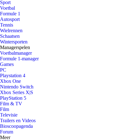
Sport
Voetbal
Formule 1
Autosport
Tennis
Wielrennen
Schaatsen
Wintersporten
Managerspelen
Voetbalmanager
Formule 1-manager
Games
PC
Playstation 4
Xbox One
Nintendo Switch
Xbox Series X|S
PlayStation 5
Film & TV
Film
Televisie
Trailers en Videos
Bioscoopagenda
Forum
Meer