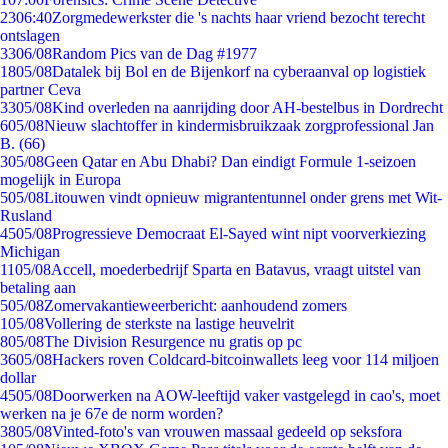
23
06:40
Zorgmedewerkster die 's nachts haar vriend bezocht terecht
ontslagen
33
06/08
Random Pics van de Dag #1977
18
05/08
Datalek bij Bol en de Bijenkorf na cyberaanval op logistiek
partner Ceva
33
05/08
Kind overleden na aanrijding door AH-bestelbus in Dordrecht
6
05/08
Nieuw slachtoffer in kindermisbruikzaak zorgprofessional Jan
B. (66)
3
05/08
Geen Qatar en Abu Dhabi? Dan eindigt Formule 1-seizoen
mogelijk in Europa
5
05/08
Litouwen vindt opnieuw migrantentunnel onder grens met Wit-
Rusland
45
05/08
Progressieve Democraat El-Sayed wint nipt voorverkiezing
Michigan
11
05/08
Accell, moederbedrijf Sparta en Batavus, vraagt uitstel van
betaling aan
5
05/08
Zomervakantieweerbericht: aanhoudend zomers
1
05/08
Vollering de sterkste na lastige heuvelrit
8
05/08
The Division Resurgence nu gratis op pc
36
05/08
Hackers roven Coldcard-bitcoinwallets leeg voor 114 miljoen
dollar
45
05/08
Doorwerken na AOW-leeftijd vaker vastgelegd in cao's, moet
werken na je 67e de norm worden?
38
05/08
Vinted-foto's van vrouwen massaal gedeeld op seksfora