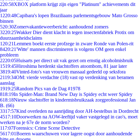
2
20:58
XBOX platform krijgt zijn eigen "Platinum" achievements dit
jaar
12
20:48
Capibara's lopen Braziliaans parlementsgebouw Mato Grosso
binnen
5
20:30
Zomervakantieweerbericht: aanhoudend zomers
32
20:25
Wakker Dier dient klacht in tegen insectenfabriek Protix om
duurzaamheidsclaims
1
20:21
Lemmen boekt eerste profzege in zware Ronde van Polen-rit
84
20:21
'Witte' mannen discrimineren is volgens OM geen enkel
probleem
22
20:05
Huisarts per direct uit vak gezet om ernstig alcoholmisbruik
15
19:45
Hiroshima herdenkt slachtoffers atoombom, 81 jaar later
38
19:40
Vinted-foto's van vrouwen massaal gedeeld op seksfora
21
19:34
OM: vierde verdachte (18) vast op verdenking van beramen
aanslag
19
19:25
Random Pics van de Dag #1978
8
18:19
In Spider-Man: Brand New Day is Spidey echt weer Spidey
6
18:18
Nieuw slachtoffer in kindermisbruikzaak zorgprofessional Jan
B. (66)
33
17:57
Kind overleden na aanrijding door AH-bestelbus in Dordrecht
45
17:10
Doorwerken na AOW-leeftijd vaker vastgelegd in cao's, moet
werken na je 67e de norm worden?
1
17:07
Forensics: Crime Scene Detective
56
17:01
Boeren waarschuwen voor lagere oogst door aanhoudende
hitte en droogte