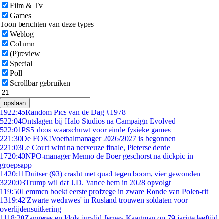
Film & Tv
Games
Toon berichten van deze types
Weblog
Column
(P)review
Special
Poll
Scrollbar gebruiken
opslaan
19
22:45
Random Pics van de Dag #1978
5
22:04
Ontslagen bij Halo Studios na Campaign Evolved
5
22:01
PS5-doos waarschuwt voor einde fysieke games
2
21:30
De FOK!Voetbalmanager 2026/2027 is begonnen
2
21:03
Le Court wint na nerveuze finale, Pieterse derde
17
20:40
NPO-manager Menno de Boer geschorst na dickpic in
groepsapp
14
20:11
Duitser (93) crasht met quad tegen boom, vier gewonden
32
20:03
Trump wil dat J.D. Vance hem in 2028 opvolgt
1
19:50
Lemmen boekt eerste profzege in zware Ronde van Polen-rit
13
19:42
'Zwarte weduwes' in Rusland trouwen soldaten voor
overlijdensuitkering
11
18:20
Zangeres en Idols-jurylid Jerney Kaagman op 79-jarige leeftijd