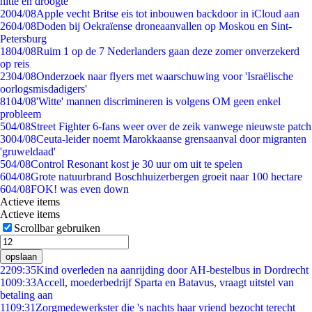
hitte en droogte
20
04/08
Apple vecht Britse eis tot inbouwen backdoor in iCloud aan
26
04/08
Doden bij Oekraïense droneaanvallen op Moskou en Sint-
Petersburg
18
04/08
Ruim 1 op de 7 Nederlanders gaan deze zomer onverzekerd
op reis
23
04/08
Onderzoek naar flyers met waarschuwing voor 'Israëlische
oorlogsmisdadigers'
81
04/08
'Witte' mannen discrimineren is volgens OM geen enkel
probleem
5
04/08
Street Fighter 6-fans weer over de zeik vanwege nieuwste patch
30
04/08
Ceuta-leider noemt Marokkaanse grensaanval door migranten
'gruweldaad'
5
04/08
Control Resonant kost je 30 uur om uit te spelen
6
04/08
Grote natuurbrand Boschhuizerbergen groeit naar 100 hectare
6
04/08
FOK! was even down
Actieve items
Actieve items
Scrollbar gebruiken
opslaan
22
09:35
Kind overleden na aanrijding door AH-bestelbus in Dordrecht
10
09:33
Accell, moederbedrijf Sparta en Batavus, vraagt uitstel van
betaling aan
11
09:31
Zorgmedewerkster die 's nachts haar vriend bezocht terecht