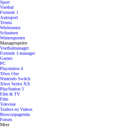
Sport
Voetbal
Formule 1
Autosport
Tennis
Wielrennen
Schaatsen
Wintersporten
Managerspelen
Voetbalmanager
Formule 1-manager
Games
PC
Playstation 4
Xbox One
Nintendo Switch
Xbox Series X|S
PlayStation 5
Film & TV
Film
Televisie
Trailers en Videos
Bioscoopagenda
Forum
Meer