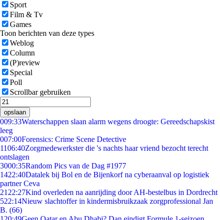
Sport
Film & Tv
Games
Toon berichten van deze types
Weblog
Column
(P)review
Special
Poll
Scrollbar gebruiken
opslaan
0
09:33
Waterschappen slaan alarm wegens droogte: Gereedschapskist
leeg
0
07:00
Forensics: Crime Scene Detective
11
06:40
Zorgmedewerkster die 's nachts haar vriend bezocht terecht
ontslagen
30
00:35
Random Pics van de Dag #1977
14
22:40
Datalek bij Bol en de Bijenkorf na cyberaanval op logistiek
partner Ceva
21
22:27
Kind overleden na aanrijding door AH-bestelbus in Dordrecht
5
22:14
Nieuw slachtoffer in kindermisbruikzaak zorgprofessional Jan
B. (66)
1
20:49
Geen Qatar en Abu Dhabi? Dan eindigt Formule 1-seizoen