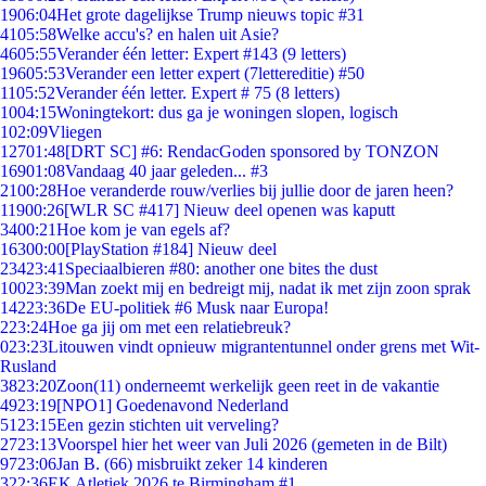
19
06:04
Het grote dagelijkse Trump nieuws topic #31
41
05:58
Welke accu's? en halen uit Asie?
46
05:55
Verander één letter: Expert #143 (9 letters)
196
05:53
Verander een letter expert (7lettereditie) #50
11
05:52
Verander één letter. Expert # 75 (8 letters)
10
04:15
Woningtekort: dus ga je woningen slopen, logisch
1
02:09
Vliegen
127
01:48
[DRT SC] #6: RendacGoden sponsored by TONZON
169
01:08
Vandaag 40 jaar geleden... #3
21
00:28
Hoe veranderde rouw/verlies bij jullie door de jaren heen?
119
00:26
[WLR SC #417] Nieuw deel openen was kaputt
34
00:21
Hoe kom je van egels af?
163
00:00
[PlayStation #184] Nieuw deel
234
23:41
Speciaalbieren #80: another one bites the dust
100
23:39
Man zoekt mij en bedreigt mij, nadat ik met zijn zoon sprak
142
23:36
De EU-politiek #6 Musk naar Europa!
2
23:24
Hoe ga jij om met een relatiebreuk?
0
23:23
Litouwen vindt opnieuw migrantentunnel onder grens met Wit-
Rusland
38
23:20
Zoon(11) onderneemt werkelijk geen reet in de vakantie
49
23:19
[NPO1] Goedenavond Nederland
51
23:15
Een gezin stichten uit verveling?
27
23:13
Voorspel hier het weer van Juli 2026 (gemeten in de Bilt)
97
23:06
Jan B. (66) misbruikt zeker 14 kinderen
3
22:36
EK Atletiek 2026 te Birmingham #1