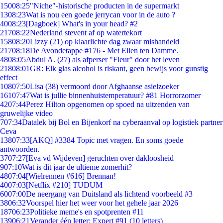
150
08:25
"Niche"-historische producten in de supermarkt
13
08:23
Wat is nou een goede jerrycan voor in de auto ?
40
08:23
[Dagboek] What's in your head? #2
217
08:22
Nederland stevent af op watertekort
158
08:20
Lizzy (21) op klaarlichte dag zwaar mishandeld
217
08:18
De Avondetappe #176 - Met Ellen ten Damme.
48
08:05
Abdul A. (27) als afperser "Fleur" door het leven
218
08:01
GR: Elk glas alcohol is riskant, geen bewijs voor gunstig
effect
108
07:50
Lisa (38) vermoord door Afghaanse asielzoeker
161
07:47
Wat is jullie binnenhuistemperatuur? #81 Horrorzomer
42
07:44
Perez Hilton opgenomen op spoed na uitzenden van
gruwelijke video
7
07:34
Datalek bij Bol en Bijenkorf na cyberaanval op logistiek partner
Ceva
138
07:33
[AKQ] #3384 Topic met vragen. En soms goede
antwoorden.
37
07:27
[Eva vd Wijdeven] geruchten over dakloosheid
9
07:10
Wat is dit jaar de ultieme zomerhit?
48
07:04
[Wielrennen #616] Brennan!
40
07:03
[Netflix #210] TUDUM
60
07:00
De neergang van Duitsland als lichtend voorbeeld #3
38
06:32
Voorspel hier het weer voor het gehele jaar 2026
187
06:23
Politieke meme's en spotprenten #11
139
06:21
Verander één letter: Expert #91 (10 letters)