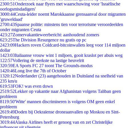
23
00:51
Onderzoek naar flyers met waarschuwing voor 'Israëlische
oorlogsmisdadigers'
30
00:44
Ceuta-leider noemt Marokkaanse grensaanval door migranten
'gruweldaad'
27
00:43
Spaanse politie: minstens tien voor terrorisme veroordeelden
onder migranten Ceuta
4
23:27
Zomervakantieweerbericht: aanhoudend zomers
6
23:25
The Division Resurgence nu gratis op pc
24
23:09
Hackers roven Coldcard-bitcoinwallets leeg voor 114 miljoen
dollar
14
23:03
Italiaanse vrouw wint 1 miljoen, gooit kraslot per abuis weg
1
22:57
Vollering de sterkste na lastige heuvelrit
3
20:59
EA Sports FC 27 toont The Grounds-modus
14
20:46
Long live the 7th of October
13
20:12
Nederlander (23) aangehouden in Duitsland na snelheid van
235 km/u
6
19:53
FOK! was even down
25
19:52
Lekker op vakantie naar Afghanistan volgens Taliban geen
probleem
81
19:50
'Witte' mannen discrimineren is volgens OM geen enkel
probleem
26
19:49
Doden bij Oekraïense droneaanvallen op Moskou en Sint-
Petersburg
30
19:44
Alaska Airlines heeft er genoeg van en zet Christelijke
influencer uit vliegtuig