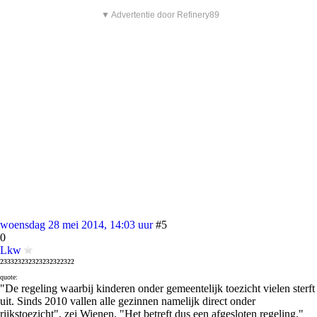
▼ Advertentie door Refinery89
woensdag 28 mei 2014, 14:03 uur
#5
0
Lkw
²³³³²³²³²³²³²³²³²²³²²
quote:
"De regeling waarbij kinderen onder gemeentelijk toezicht vielen sterft
uit. Sinds 2010 vallen alle gezinnen namelijk direct onder
rijkstoezicht", zei Wienen. "Het betreft dus een afgesloten regeling."