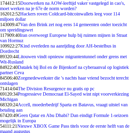
1744
12:15
Doorwerken na AOW-leeftijd vaker vastgelegd in cao's,
moet werken na je 67e de norm worden?
1620
12:52
Hackers roven Coldcard-bitcoinwallets leeg voor 114
miljoen dollar
1430
09:47
Van den Brink zet nog eens 14 gemeenten onder toezicht
om spreidingswet
1179
09:40
Iran overweegt Europese hulp bij ruimen mijnen in Straat
van Hormuz
1099
22:27
Kind overleden na aanrijding door AH-bestelbus in
Dordrecht
893
20:44
Litouwen vindt opnieuw migrantentunnel onder grens met
Wit-Rusland
849
22:40
Datalek bij Bol en de Bijenkorf na cyberaanval op logistiek
partner Ceva
845
06:40
Zorgmedewerkster die 's nachts haar vriend bezocht terecht
ontslagen
714
14:04
The Division Resurgence nu gratis op pc
691
20:34
Progressieve Democraat El-Sayed wint nipt voorverkiezing
Michigan
683
20:24
Accell, moederbedrijf Sparta en Batavus, vraagt uitstel van
betaling aan
674
20:49
Geen Qatar en Abu Dhabi? Dan eindigt Formule 1-seizoen
mogelijk in Europa
541
11:21
Nieuwe XBOX Game Pass titels voor de eerste helft van de
maand augustus