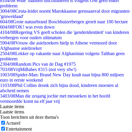
81
04/08
'Witte' mannen discrimineren is volgens OM geen enkel
probleem
30
04/08
Ceuta-leider noemt Marokkaanse grensaanval door migranten
'gruweldaad'
6
04/08
Grote natuurbrand Boschhuizerbergen groeit naar 100 hectare
6
04/08
FOK! was even down
41
04/08
Regering VS geeft scholen die 'genderidentiteit' van kinderen
verbergen voor ouders ultimatum
59
04/08
Vrouw die asielzoekers hielp in Athene vermoord door
Afghaanse asielzoeker
25
04/08
Lekker op vakantie naar Afghanistan volgens Taliban geen
probleem
23
04/08
Random Pics van de Dag #1975
7
03/08
VrijMiBabes #315 (not very sfw!)
10
03/08
Spider-Man: Brand New Day knalt naar bijna 800 miljoen
euro in eerste weekend
11
03/08
Phil Collins dronk zich bijna dood, kinderen moesten al
afscheid nemen
34
03/08
Man die zesjarig jochie met messteken in het hoofd
vermoordde komt na elf jaar vrij
Laatste items
Laatste items
Toon berichten uit deze thema's
Actueel
Entertainment