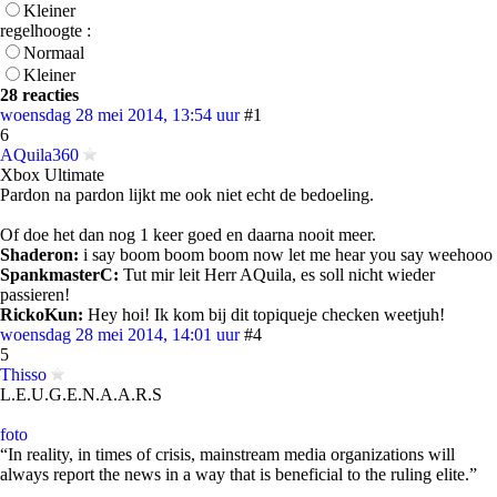
Kleiner
regelhoogte :
Normaal
Kleiner
28 reacties
woensdag 28 mei 2014, 13:54 uur
#1
6
AQuila360
Xbox Ultimate
Pardon na pardon lijkt me ook niet echt de bedoeling.
Of doe het dan nog 1 keer goed en daarna nooit meer.
Shaderon:
i say boom boom boom now let me hear you say weehooo
SpankmasterC:
Tut mir leit Herr AQuila, es soll nicht wieder
passieren!
RickoKun:
Hey hoi! Ik kom bij dit topiqueje checken weetjuh!
woensdag 28 mei 2014, 14:01 uur
#4
5
Thisso
L.E.U.G.E.N.A.A.R.S
foto
“In reality, in times of crisis, mainstream media organizations will
always report the news in a way that is beneficial to the ruling elite.”