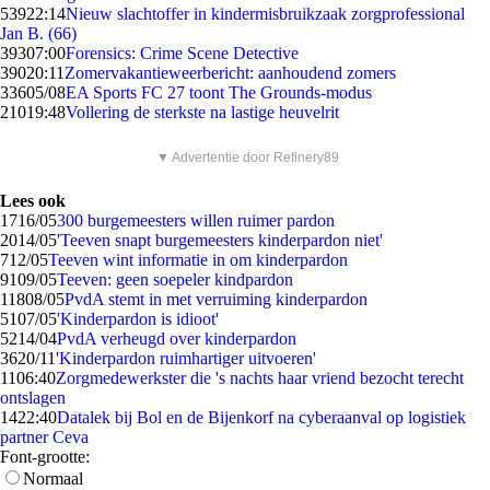
539
22:14
Nieuw slachtoffer in kindermisbruikzaak zorgprofessional
Jan B. (66)
393
07:00
Forensics: Crime Scene Detective
390
20:11
Zomervakantieweerbericht: aanhoudend zomers
336
05/08
EA Sports FC 27 toont The Grounds-modus
210
19:48
Vollering de sterkste na lastige heuvelrit
▼ Advertentie door Refinery89
Lees ook
17
16/05
300 burgemeesters willen ruimer pardon
20
14/05
'Teeven snapt burgemeesters kinderpardon niet'
7
12/05
Teeven wint informatie in om kinderpardon
91
09/05
Teeven: geen soepeler kindpardon
118
08/05
PvdA stemt in met verruiming kinderpardon
51
07/05
'Kinderpardon is idioot'
52
14/04
PvdA verheugd over kinderpardon
36
20/11
'Kinderpardon ruimhartiger uitvoeren'
11
06:40
Zorgmedewerkster die 's nachts haar vriend bezocht terecht
ontslagen
14
22:40
Datalek bij Bol en de Bijenkorf na cyberaanval op logistiek
partner Ceva
Font-grootte:
Normaal