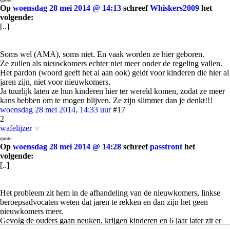
Op
woensdag 28 mei 2014 @ 14:13
schreef
Whiskers2009
het
volgende:
[..]
Soms wel (AMA), soms niet. En vaak worden ze hier geboren.
Ze zullen als nieuwkomers echter niet meer onder de regeling vallen.
Het pardon (woord geeft het al aan ook) geldt voor kinderen die hier al
jaren zijn, niet voor nieuwkomers.
Ja tuurlijk laten ze hun kinderen hier ter wereld komen, zodat ze meer
kans hebben om te mogen blijven. Ze zijn slimmer dan je denkt!!!
woensdag 28 mei 2014, 14:33 uur
#17
2
wafelijzer
quote:
Op
woensdag 28 mei 2014 @ 14:28
schreef
passtront
het
volgende:
[..]
Het probleem zit hem in de afhandeling van de nieuwkomers, linkse
beroepsadvocaten weten dat jaren te rekken en dan zijn het geen
nieuwkomers meer.
Gevolg de ouders gaan neuken, krijgen kinderen en 6 jaar later zit er
een jankende klas schoolkinderen in 2e kamer en gaan politici en