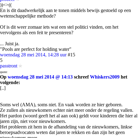
))<>((
En is dit daadwerkelijk aan te tonen middels bewijs gestoeld op een
wetenschappelijke methode?
Of is dit weer zomaar iets wat een stel politici vinden, om het
vervolgens als een feit te presenteren?
... Juist ja.
"Pools are perfect for holding water"
woensdag 28 mei 2014, 14:28 uur
#15
5
passtront
quote:
Op
woensdag 28 mei 2014 @ 14:13
schreef
Whiskers2009
het
volgende:
[..]
Soms wel (AMA), soms niet. En vaak worden ze hier geboren.
Ze zullen als nieuwkomers echter niet meer onder de regeling vallen.
Het pardon (woord geeft het al aan ook) geldt voor kinderen die hier al
jaren zijn, niet voor nieuwkomers.
Het probleem zit hem in de afhandeling van de nieuwkomers, linkse
beroepsadvocaten weten dat jaren te rekken en dan zijn het geen
nieuwkomers meer.