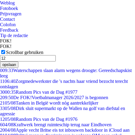
Weblog
Fotoboek
Prijsvragen
Contact
Colofon
Feedback
Tip de redactie
FOK!
FOK!
Scrollbar gebruiken
opslaan
0
09:33
Waterschappen slaan alarm wegens droogte: Gereedschapskist
leeg
11
06:40
Zorgmedewerkster die 's nachts haar vriend bezocht terecht
ontslagen
30
00:35
Random Pics van de Dag #1977
2
09:50
De FOK!Voetbalmanager 2026/2027 is begonnen
21
05/08
Tanken in België wordt nóg aantrekkelijker
33
05/08
Dirk sluit supermarkt op de Wallen na golf van diefstal en
agressie
12
05/08
Random Pics van de Dag #1976
6
04/08
Kraftwerk brengt ruimteschip terug naar Eindhoven
20
04/08
Apple vecht Britse eis tot inbouwen backdoor in iCloud aan