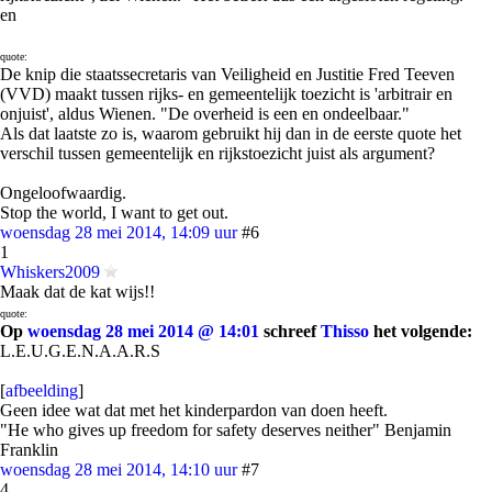
en
quote:
De knip die staatssecretaris van Veiligheid en Justitie Fred Teeven
(VVD) maakt tussen rijks- en gemeentelijk toezicht is 'arbitrair en
onjuist', aldus Wienen. "De overheid is een en ondeelbaar."
Als dat laatste zo is, waarom gebruikt hij dan in de eerste quote het
verschil tussen gemeentelijk en rijkstoezicht juist als argument?
Ongeloofwaardig.
Stop the world, I want to get out.
woensdag 28 mei 2014, 14:09 uur
#6
1
Whiskers2009
Maak dat de kat wijs!!
quote:
Op
woensdag 28 mei 2014 @ 14:01
schreef
Thisso
het volgende:
L.E.U.G.E.N.A.A.R.S
[
afbeelding
]
Geen idee wat dat met het kinderpardon van doen heeft.
"He who gives up freedom for safety deserves neither" Benjamin
Franklin
woensdag 28 mei 2014, 14:10 uur
#7
4