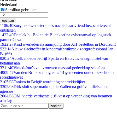
Nederland
Scrollbar gebruiken
opslaan
11
06:40
Zorgmedewerkster die 's nachts haar vriend bezocht terecht
ontslagen
14
22:40
Datalek bij Bol en de Bijenkorf na cyberaanval op logistiek
partner Ceva
19
22:27
Kind overleden na aanrijding door AH-bestelbus in Dordrecht
5
22:14
Nieuw slachtoffer in kindermisbruikzaak zorgprofessional Jan
B. (66)
9
20:24
Accell, moederbedrijf Sparta en Batavus, vraagt uitstel van
betaling aan
32
11:40
Vinted-foto's van vrouwen massaal gedeeld op seksfora
49
09:47
Van den Brink zet nog eens 14 gemeenten onder toezicht om
spreidingswet
21
05/08
Tanken in België wordt nóg aantrekkelijker
33
05/08
Dirk sluit supermarkt op de Wallen na golf van diefstal en
agressie
20
04/08
OM: vierde verdachte (18) vast op verdenking van beramen
aanslag