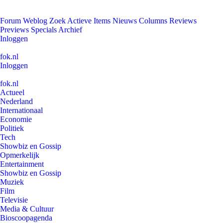
Forum
Weblog
Zoek
Actieve Items
Nieuws
Columns
Reviews
Previews
Specials
Archief
Inloggen
fok.nl
Inloggen
fok.nl
Actueel
Nederland
Internationaal
Economie
Politiek
Tech
Showbiz en Gossip
Opmerkelijk
Entertainment
Showbiz en Gossip
Muziek
Film
Televisie
Media & Cultuur
Bioscoopagenda