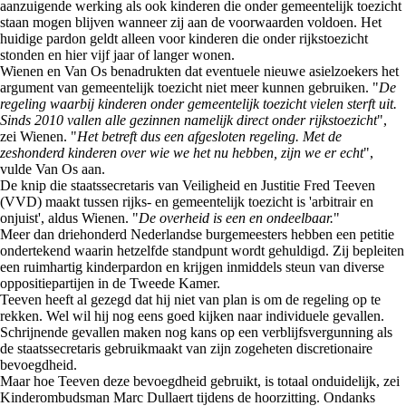
aanzuigende werking als ook kinderen die onder gemeentelijk toezicht
staan mogen blijven wanneer zij aan de voorwaarden voldoen. Het
huidige pardon geldt alleen voor kinderen die onder rijkstoezicht
stonden en hier vijf jaar of langer wonen.
Wienen en Van Os benadrukten dat eventuele nieuwe asielzoekers het
argument van gemeentelijk toezicht niet meer kunnen gebruiken. "
De
regeling waarbij kinderen onder gemeentelijk toezicht vielen sterft uit.
Sinds 2010 vallen alle gezinnen namelijk direct onder rijkstoezicht
",
zei Wienen. "
Het betreft dus een afgesloten regeling. Met de
zeshonderd kinderen over wie we het nu hebben, zijn we er echt
",
vulde Van Os aan.
De knip die staatssecretaris van Veiligheid en Justitie Fred Teeven
(VVD) maakt tussen rijks- en gemeentelijk toezicht is 'arbitrair en
onjuist', aldus Wienen. "
De overheid is een en ondeelbaar.
"
Meer dan driehonderd Nederlandse burgemeesters hebben een petitie
ondertekend waarin hetzelfde standpunt wordt gehuldigd. Zij bepleiten
een ruimhartig kinderpardon en krijgen inmiddels steun van diverse
oppositiepartijen in de Tweede Kamer.
Teeven heeft al gezegd dat hij niet van plan is om de regeling op te
rekken. Wel wil hij nog eens goed kijken naar individuele gevallen.
Schrijnende gevallen maken nog kans op een verblijfsvergunning als
de staatssecretaris gebruikmaakt van zijn zogeheten discretionaire
bevoegdheid.
Maar hoe Teeven deze bevoegdheid gebruikt, is totaal onduidelijk, zei
Kinderombudsman Marc Dullaert tijdens de hoorzitting. Ondanks