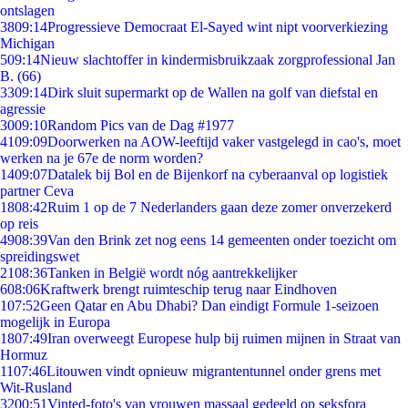
ontslagen
38
09:14
Progressieve Democraat El-Sayed wint nipt voorverkiezing
Michigan
5
09:14
Nieuw slachtoffer in kindermisbruikzaak zorgprofessional Jan
B. (66)
33
09:14
Dirk sluit supermarkt op de Wallen na golf van diefstal en
agressie
30
09:10
Random Pics van de Dag #1977
41
09:09
Doorwerken na AOW-leeftijd vaker vastgelegd in cao's, moet
werken na je 67e de norm worden?
14
09:07
Datalek bij Bol en de Bijenkorf na cyberaanval op logistiek
partner Ceva
18
08:42
Ruim 1 op de 7 Nederlanders gaan deze zomer onverzekerd
op reis
49
08:39
Van den Brink zet nog eens 14 gemeenten onder toezicht om
spreidingswet
21
08:36
Tanken in België wordt nóg aantrekkelijker
6
08:06
Kraftwerk brengt ruimteschip terug naar Eindhoven
1
07:52
Geen Qatar en Abu Dhabi? Dan eindigt Formule 1-seizoen
mogelijk in Europa
18
07:49
Iran overweegt Europese hulp bij ruimen mijnen in Straat van
Hormuz
11
07:46
Litouwen vindt opnieuw migrantentunnel onder grens met
Wit-Rusland
32
00:51
Vinted-foto's van vrouwen massaal gedeeld op seksfora