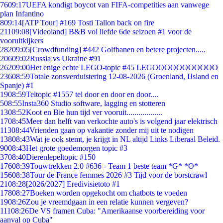
76
09:17
UEFA kondigt boycot van FIFA-competities aan vanwege
plan Infantino
8
09:14
[ATP Tour] #169 Tosti Tallon back on fire
211
09:08
[Videoland] B&B vol liefde 6de seizoen #1 voor de
vooruitkijkers
282
09:05
[Crowdfunding] #442 Golfbanen en betere projecten.....
206
09:02
Russia vs Ukraine #91
262
09:00
Het enige echte LEGO-topic #45 LEGOOOOOOOOOOO
236
08:59
Totale zonsverduistering 12-08-2026 (Groenland, IJsland en
Spanje) #1
19
08:59
Teltopic #1557 tel door en door en door....
5
08:55
Insta360 Studio software, lagging en stotteren
13
08:52
Koot en Bie hun tijd ver vooruit..................
17
08:45
Meer dan helft van verkochte auto's is volgend jaar elektrisch
113
08:44
Vrienden gaan op vakantie zonder mij uit te nodigen
138
08:43
Wat je ook stemt, je krijgt in NL altijd Links Liberaal Beleid.
90
08:43
Het grote goedemorgen topic #3
37
08:40
Dierenlepeltopic #150
176
08:39
Touwtrekken 2.0 #636 - Team 1 beste team *G* *O*
156
08:38
Tour de France femmes 2026 #3 Tijd voor de borstcrawl
21
08:28
[2026/2027] Eredivisietoto #1
178
08:27
Boeken worden opgekocht om chatbots te voeden
19
08:26
Zou je vreemdgaan in een relatie kunnen vergeven?
111
08:26
De VS framen Cuba: "Amerikaanse voorbereiding voor
aanval op Cuba"