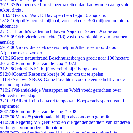
36
19:33
Pentagon verbruikt meer raketten dan kan worden aangevuld,
tekort dreigt
1
18:54
Gears of War: E-Day open beta begint 6 augustus
18
18:16
Spotify bereikt mijlpaal, voor het eerst 300 miljoen premium-
abonnees
27
15:11
Houthi's vallen luchthaven Najran in Saoedi-Arabië aan
20
15:09
OM: vierde verdachte (18) vast op verdenking van beramen
aanslag
59
14:06
Vrouw die asielzoekers hielp in Athene vermoord door
Afghaanse asielzoeker
6
13:26
Grote natuurbrand Boschhuizerbergen groeit naar 100 hectare
30
12:35
Random Pics van de Dag #1973
3
12:28
Gedurfd NEC blijft overeind bij Olympiakos
5
12:04
Control Resonant kost je 30 uur om uit te spelen
1
11:47
Nieuwe XBOX Game Pass titels voor de eerste helft van de
maand augustus
7
10:24
Vakantiekiekje Verstappen en Wolff voedt geruchten over
Mercedes-overstap
32
10:21
Albert Heijn halveert tempo van Koopzegels sparen vanaf
september
80
05/08
Random Pics van de Dag #1798
47
05/08
Man (25) sterft nadat hij lijm als condoom gebruikt
41
05/08
Regering VS geeft scholen die 'genderidentiteit' van kinderen
verbergen voor ouders ultimatum
50
05/08
Twee Syriërs krijgen 11 jaar cel voor brute verkrachting