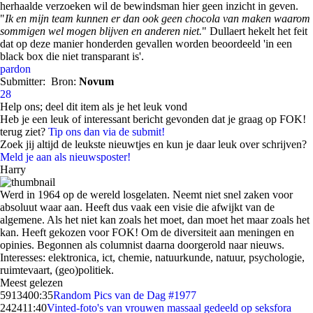
herhaalde verzoeken wil de bewindsman hier geen inzicht in geven.
"
Ik en mijn team kunnen er dan ook geen chocola van maken waarom
sommigen wel mogen blijven en anderen niet.
" Dullaert hekelt het feit
dat op deze manier honderden gevallen worden beoordeeld 'in een
black box die niet transparant is'.
pardon
Submitter:
Bron:
Novum
28
Help ons; deel dit item als je het leuk vond
Heb je een leuk of interessant bericht gevonden dat je graag op FOK!
terug ziet?
Tip ons dan via de submit!
Zoek jij altijd de leukste nieuwtjes en kun je daar leuk over schrijven?
Meld je aan als nieuwsposter!
Harry
Werd in 1964 op de wereld losgelaten. Neemt niet snel zaken voor
absoluut waar aan. Heeft dus vaak een visie die afwijkt van de
algemene. Als het niet kan zoals het moet, dan moet het maar zoals het
kan. Heeft gekozen voor FOK! Om de diversiteit aan meningen en
opinies. Begonnen als columnist daarna doorgerold naar nieuws.
Interesses: elektronica, ict, chemie, natuurkunde, natuur, psychologie,
ruimtevaart, (geo)politiek.
Meest gelezen
59134
00:35
Random Pics van de Dag #1977
2424
11:40
Vinted-foto's van vrouwen massaal gedeeld op seksfora