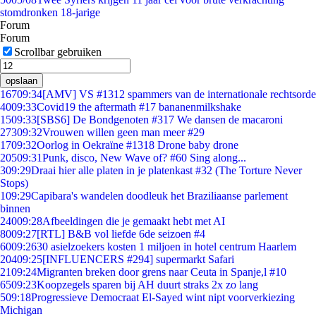
stomdronken 18-jarige
Forum
Forum
Scrollbar gebruiken
opslaan
167
09:34
[AMV] VS #1312 spammers van de internationale rechtsorde
40
09:33
Covid19 the aftermath #17 bananenmilkshake
15
09:33
[SBS6] De Bondgenoten #317 We dansen de macaroni
273
09:32
Vrouwen willen geen man meer #29
17
09:32
Oorlog in Oekraïne #1318 Drone baby drone
205
09:31
Punk, disco, New Wave of? #60 Sing along...
3
09:29
Draai hier alle platen in je platenkast #32 (The Torture Never
Stops)
1
09:29
Capibara's wandelen doodleuk het Braziliaanse parlement
binnen
240
09:28
Afbeeldingen die je gemaakt hebt met AI
80
09:27
[RTL] B&B vol liefde 6de seizoen #4
60
09:26
30 asielzoekers kosten 1 miljoen in hotel centrum Haarlem
204
09:25
[INFLUENCERS #294] supermarkt Safari
21
09:24
Migranten breken door grens naar Ceuta in Spanje,l #10
65
09:23
Koopzegels sparen bij AH duurt straks 2x zo lang
5
09:18
Progressieve Democraat El-Sayed wint nipt voorverkiezing
Michigan