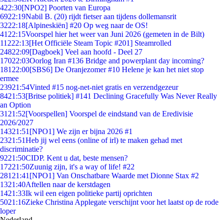
4
22:30
[NPO2] Poorten van Europa
69
22:19
Nabil B. (20) rijdt fietser aan tijdens dollemansrit
32
22:18
[Alpineskiën] #20 Op weg naar de OS!
41
22:15
Voorspel hier het weer van Juni 2026 (gemeten in de Bilt)
112
22:13
[Het Officiële Steam Topic #201] Steamrolled
248
22:09
[Dagboek] Veel aan hoofd - Deel 27
170
22:03
Oorlog Iran #136 Bridge and powerplant day incoming?
181
22:00
[SBS6] De Oranjezomer #10 Helene je kan het niet stop
ermee
239
21:54
Vinted #15 nog-net-niet gratis en verzendgezeur
84
21:53
[Britse politiek] #141 Declining Gracefully Was Never Really
an Option
31
21:52
[Voorspellen] Voorspel de eindstand van de Eredivisie
2026/2027
143
21:51
[NPO1] We zijn er bijna 2026 #1
23
21:51
Heb jij wel eens (online of irl) te maken gehad met
discriminatie?
92
21:50
CIDP. Kent u dat, beste mensen?
172
21:50
Zuunig zijn, it's a way of life! #22
281
21:41
[NPO1] Van Onschatbare Waarde met Dionne Stax #2
13
21:40
Aftellen naar de kerstdagen
14
21:33
Ik wil een eigen politieke partij oprichten
50
21:16
Zieke Christina Applegate verschijnt voor het laatst op de rode
loper
Nederland