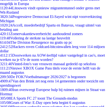
mogelijk in Europa
11
20:44
Litouwen vindt opnieuw migrantentunnel onder grens met
Wit-Rusland
38
20:34
Progressieve Democraat El-Sayed wint nipt voorverkiezing
Michigan
10
20:24
Accell, moederbedrijf Sparta en Batavus, vraagt uitstel van
betaling aan
4
20:11
Zomervakantieweerbericht: aanhoudend zomers
1
19:48
Vollering de sterkste na lastige heuvelrit
6
14:04
The Division Resurgence nu gratis op pc
24
12:52
Hackers roven Coldcard-bitcoinwallets leeg voor 114 miljoen
dollar
41
12:15
Doorwerken na AOW-leeftijd vaker vastgelegd in cao's, moet
werken na je 67e de norm worden?
32
11:40
Vinted-foto's van vrouwen massaal gedeeld op seksfora
1
11:21
Nieuwe XBOX Game Pass titels voor de eerste helft van de
maand augustus
2
09:50
De FOK!Voetbalmanager 2026/2027 is begonnen
49
09:47
Van den Brink zet nog eens 14 gemeenten onder toezicht om
spreidingswet
18
09:40
Iran overweegt Europese hulp bij ruimen mijnen in Straat van
Hormuz
3
05/08
EA Sports FC 27 toont The Grounds-modus
1
05/08
Gears of War: E-Day open beta begint 6 augustus
36
05/08
Pentagon verbruikt meer raketten dan kan worden aangevuld,