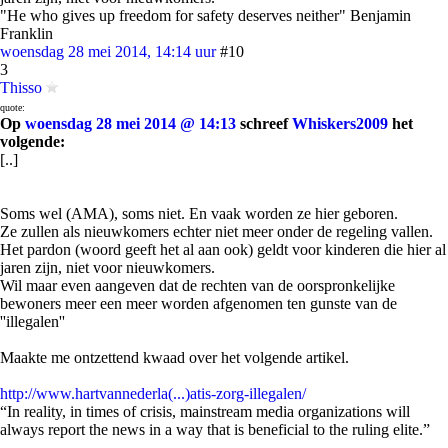
"He who gives up freedom for safety deserves neither" Benjamin
Franklin
woensdag 28 mei 2014, 14:14 uur
#10
3
Thisso
quote:
Op
woensdag 28 mei 2014 @ 14:13
schreef
Whiskers2009
het
volgende:
[..]
Soms wel (AMA), soms niet. En vaak worden ze hier geboren.
Ze zullen als nieuwkomers echter niet meer onder de regeling vallen.
Het pardon (woord geeft het al aan ook) geldt voor kinderen die hier al
jaren zijn, niet voor nieuwkomers.
Wil maar even aangeven dat de rechten van de oorspronkelijke
bewoners meer een meer worden afgenomen ten gunste van de
''illegalen''
Maakte me ontzettend kwaad over het volgende artikel.
http://www.hartvannederla(...)atis-zorg-illegalen/
“In reality, in times of crisis, mainstream media organizations will
always report the news in a way that is beneficial to the ruling elite.”