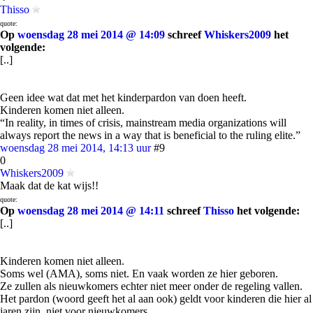
Thisso
quote:
Op
woensdag 28 mei 2014 @ 14:09
schreef
Whiskers2009
het
volgende:
[..]
Geen idee wat dat met het kinderpardon van doen heeft.
Kinderen komen niet alleen.
“In reality, in times of crisis, mainstream media organizations will
always report the news in a way that is beneficial to the ruling elite.”
woensdag 28 mei 2014, 14:13 uur
#9
0
Whiskers2009
Maak dat de kat wijs!!
quote:
Op
woensdag 28 mei 2014 @ 14:11
schreef
Thisso
het volgende:
[..]
Kinderen komen niet alleen.
Soms wel (AMA), soms niet. En vaak worden ze hier geboren.
Ze zullen als nieuwkomers echter niet meer onder de regeling vallen.
Het pardon (woord geeft het al aan ook) geldt voor kinderen die hier al
jaren zijn, niet voor nieuwkomers.