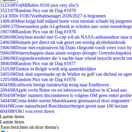
11
23:08
VrijMiBabes #316 (not very sfw!)
35
23:07
Random Pics van de Dag #1979
2
14:30
De FOK!Voetbalmanager 2026/2027 is begonnen
14
09:40
Meta krijgt half miljard boete voor mentale schade bij jongeren
24
09:37
Denemarken pakt AI-gebruik in scholen aan: extra mondeling
19
07/08
Random Pics van de Dag #1978
65
06/08
Onlyfans-model met G-cup wil als NASA-ambassadeur naar 
24
06/08
Huisarts per direct uit vak gezet om ernstig alcoholmisbruik
19
06/08
Drone met explosieven bij Duits vliegveld voedt vrees voor hy
59
06/08
Waterschappen slaan alarm wegens droogte: Gereedschapskist
23
06/08
Zorgmedewerkster die 's nachts haar vriend bezocht terecht on
38
06/08
Random Pics van de Dag #1977
21
05/08
Tanken in België wordt nóg aantrekkelijker
34
05/08
Dirk sluit supermarkt op de Wallen na golf van diefstal en agre
12
05/08
Random Pics van de Dag #1976
6
04/08
Kraftwerk brengt ruimteschip terug naar Eindhoven
20
04/08
Apple vecht Britse eis tot inbouwen backdoor in iCloud aan
85
04/08
'Witte' mannen discrimineren is volgens OM geen enkel probl
34
04/08
Ceuta-leider noemt Marokkaanse grensaanval door migranten 
6
04/08
Grote natuurbrand Boschhuizerbergen groeit naar 100 hectare
6
04/08
FOK! was even down
Laatste items
Laatste items
Toon berichten uit deze thema's