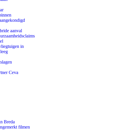
ar
binnen
g aangekondigd
bride aanval
duurzaamheidsclaims
el
iegtuigen in
 leeg
tslagen
rtner Ceva
an Breda
ongemerkt filmen