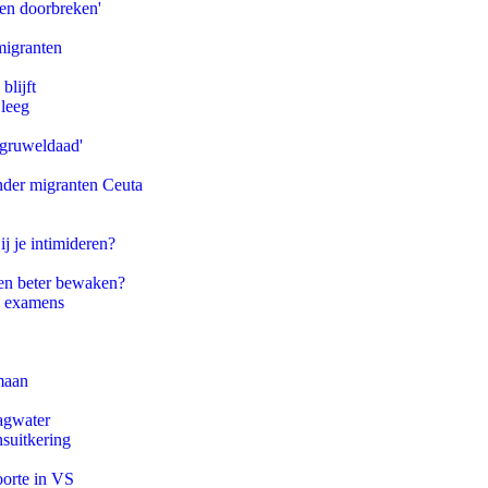
pen doorbreken'
migranten
blijft
 leeg
'gruweldaad'
onder migranten Ceuta
ij je intimideren?
en beter bewaken?
e examens
maan
agwater
suitkering
oorte in VS