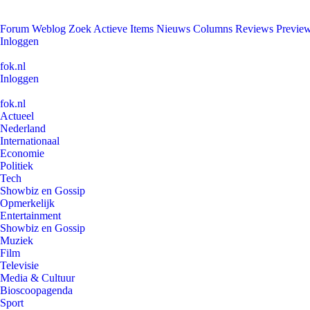
Forum
Weblog
Zoek
Actieve Items
Nieuws
Columns
Reviews
Previe
Inloggen
fok.nl
Inloggen
fok.nl
Actueel
Nederland
Internationaal
Economie
Politiek
Tech
Showbiz en Gossip
Opmerkelijk
Entertainment
Showbiz en Gossip
Muziek
Film
Televisie
Media & Cultuur
Bioscoopagenda
Sport