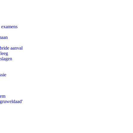
e examens
maan
bride aanval
 leeg
tslagen
ssie
eem
'gruweldaad'