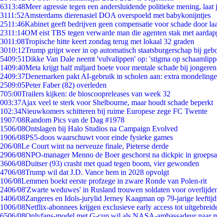
63
13:48
Meer agressie tegen een andersluidende politieke mening, laat j
31
11:52
Amsterdams dierenasiel DOA overspoeld met babykonijntjes
25
11:46
Kabinet geeft bedrijven geen compensatie voor schade door la
23
11:14
OM eist TBS tegen verwarde man die agenten stak met aardap
30
11:08
Tropische hitte keert zondag terug met lokaal 32 graden
30
10:12
Trump grijpt weer in op automatisch staatsburgerschap bij geb
54
09:51
Dikke Van Dale neemt 'vulvalippen' op: 'stigma op schaamlip
14
09:40
Meta krijgt half miljard boete voor mentale schade bij jongeren
24
09:37
Denemarken pakt AI-gebruik in scholen aan: extra mondeling
25
09:05
Peter Faber (82) overleden
7
05:00
Trailers kijken: de bioscoopreleases van week 32
0
03:37
Ajax veel te sterk voor Shelbourne, maar houdt schade beperkt
1
02:34
Nieuwkomers schitteren bij ruime Europese zege FC Twente
19
07/08
Random Pics van de Dag #1978
15
06/08
Ontslagen bij Halo Studios na Campaign Evolved
19
06/08
PS5-doos waarschuwt voor einde fysieke games
2
06/08
Le Court wint na nerveuze finale, Pieterse derde
29
06/08
NPO-manager Menno de Boer geschorst na dickpic in groeps
36
06/08
Duitser (93) crasht met quad tegen boom, vier gewonden
47
06/08
Trump wil dat J.D. Vance hem in 2028 opvolgt
1
06/08
Lemmen boekt eerste profzege in zware Ronde van Polen-rit
24
06/08
'Zwarte weduwes' in Rusland trouwen soldaten voor overlijden
14
06/08
Zangeres en Idols-jurylid Jerney Kaagman op 79-jarige leeftij
10
06/08
Netflix-abonnees krijgen exclusieve early access tot uitgebreid
65
06/08
Onlyfans-model met G-cup wil als NASA-ambassadeur naar 