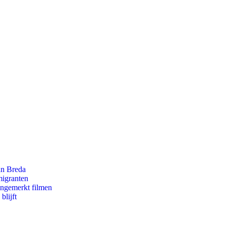
an Breda
migranten
ongemerkt filmen
blijft