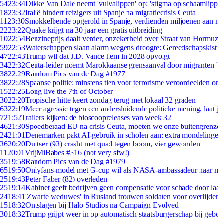
54
23:34
Dikke Van Dale neemt 'vulvalippen' op: 'stigma op schaamlip
18
23:32
Italië hindert reizigers uit Spanje na migratiecrisis Ceuta
11
23:30
Smokkelbende opgerold in Spanje, verdienden miljoenen aan 
22
23:22
Quake krijgt na 30 jaar een gratis uitbreiding
10
22:54
Benzineprijs daalt verder, onzekerheid over Straat van Hormuz 
59
22:53
Waterschappen slaan alarm wegens droogte: Gereedschapskist
47
22:43
Trump wil dat J.D. Vance hem in 2028 opvolgt
34
22:32
Ceuta-leider noemt Marokkaanse grensaanval door migranten 
38
22:29
Random Pics van de Dag #1977
38
22:28
Spaanse politie: minstens tien voor terrorisme veroordeelden 
15
22:25
Long live the 7th of October
30
22:20
Tropische hitte keert zondag terug met lokaal 32 graden
63
22:19
Meer agressie tegen een andersluidende politieke mening, laat j
7
21:52
Trailers kijken: de bioscoopreleases van week 32
46
21:30
Spoedberaad EU na crisis Ceuta, moeten we onze buitengrenz
24
21:01
Denemarken pakt AI-gebruik in scholen aan: extra mondeling
36
20:20
Duitser (93) crasht met quad tegen boom, vier gewonden
11
20:01
VrijMiBabes #316 (not very sfw!)
35
19:58
Random Pics van de Dag #1979
65
19:50
Onlyfans-model met G-cup wil als NASA-ambassadeur naar 
25
19:43
Peter Faber (82) overleden
25
19:14
Kabinet geeft bedrijven geen compensatie voor schade door la
24
18:41
'Zwarte weduwes' in Rusland trouwen soldaten voor overlijden
15
18:32
Ontslagen bij Halo Studios na Campaign Evolved
30
18:32
Trump grijpt weer in op automatisch staatsburgerschap bij geb