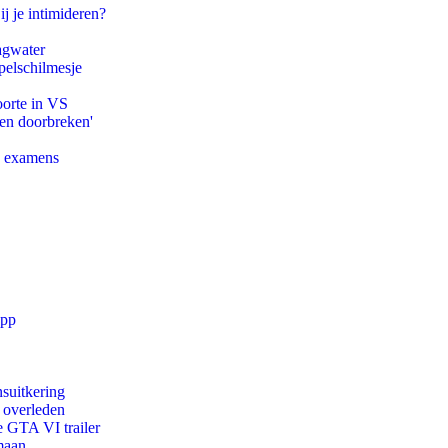
ij je intimideren?
agwater
pelschilmesje
oorte in VS
pen doorbreken'
e examens
app
suitkering
d overleden
e GTA VI trailer
maan