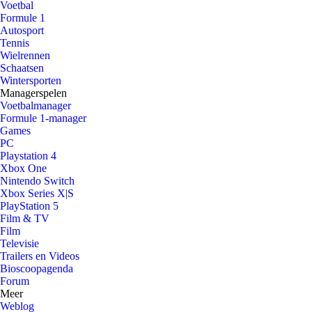
Voetbal
Formule 1
Autosport
Tennis
Wielrennen
Schaatsen
Wintersporten
Managerspelen
Voetbalmanager
Formule 1-manager
Games
PC
Playstation 4
Xbox One
Nintendo Switch
Xbox Series X|S
PlayStation 5
Film & TV
Film
Televisie
Trailers en Videos
Bioscoopagenda
Forum
Meer
Weblog