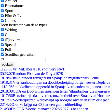
Actueel
Entertainment
Sport
Film & Tv
Games
Toon berichten van deze types
Weblog
Column
(P)review
Special
Poll
Scrollbar gebruiken
opslaan
11
23:08
VrijMiBabes #316 (not very sfw!)
35
23:07
Random Pics van de Dag #1979
18
18:47
Italië hindert reizigers uit Spanje na migratiecrisis Ceuta
19
18:31
Vier aanhoudingen na doodsbedreiging burgemeester Depla v
11
18:26
Smokkelbende opgerold in Spanje, verdienden miljoenen aan 
20
18:08
CDA en D66 willen ingrijpen tegen 'gluurbrillen' die mensen 
10
17:56
Benzineprijs daalt verder, onzekerheid over Straat van Hormuz 
28
17:47
Voedselprijzen wereldwijd op hoogste niveau in ruim drie jaar
22
14:33
Quake krijgt na 30 jaar een gratis uitbreiding
2
14:30
De FOK!Voetbalmanager 2026/2027 is begonnen