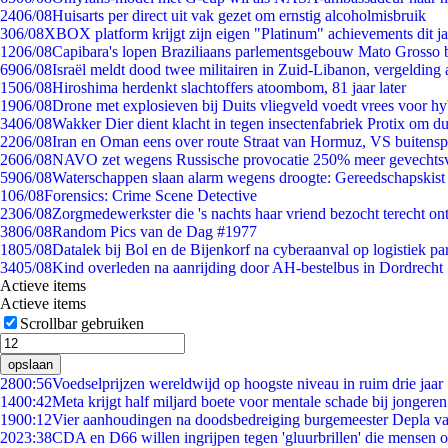
24
06/08
Huisarts per direct uit vak gezet om ernstig alcoholmisbruik
3
06/08
XBOX platform krijgt zijn eigen "Platinum" achievements dit ja
12
06/08
Capibara's lopen Braziliaans parlementsgebouw Mato Grosso 
69
06/08
Israël meldt dood twee militairen in Zuid-Libanon, vergeldin
15
06/08
Hiroshima herdenkt slachtoffers atoombom, 81 jaar later
19
06/08
Drone met explosieven bij Duits vliegveld voedt vrees voor hy
34
06/08
Wakker Dier dient klacht in tegen insectenfabriek Protix om 
22
06/08
Iran en Oman eens over route Straat van Hormuz, VS buitensp
26
06/08
NAVO zet wegens Russische provocatie 250% meer gevechtsvl
59
06/08
Waterschappen slaan alarm wegens droogte: Gereedschapskist
1
06/08
Forensics: Crime Scene Detective
23
06/08
Zorgmedewerkster die 's nachts haar vriend bezocht terecht on
38
06/08
Random Pics van de Dag #1977
18
05/08
Datalek bij Bol en de Bijenkorf na cyberaanval op logistiek pa
34
05/08
Kind overleden na aanrijding door AH-bestelbus in Dordrecht
Actieve items
Actieve items
Scrollbar gebruiken
opslaan
28
00:56
Voedselprijzen wereldwijd op hoogste niveau in ruim drie jaar
14
00:42
Meta krijgt half miljard boete voor mentale schade bij jongeren
19
00:12
Vier aanhoudingen na doodsbedreiging burgemeester Depla v
20
23:38
CDA en D66 willen ingrijpen tegen 'gluurbrillen' die mensen 