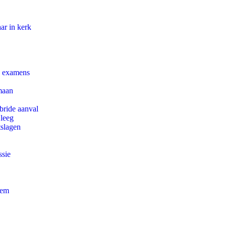
ar in kerk
e examens
maan
bride aanval
 leeg
tslagen
ssie
eem