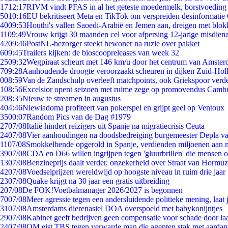
17
12:17
RIVM vindt PFAS in al het geteste moedermelk, borstvoeding b
50
10:16
EU bekritiseert Meta en TikTok om verspreiden desinformatie
40
09:53
Houthi's vallen Saoedi-Arabië en Jemen aan, dreigen met blok
11
09:49
Vrouw krijgt 30 maanden cel voor afpersing 12-jarige misdiena
42
09:46
PostNL-bezorger steekt bewoner na ruzie over pakket
6
09:45
Trailers kijken: de bioscoopreleases van week 32
25
09:32
Wegpiraat scheurt met 146 km/u door het centrum van Amste
7
09:28
Aanhoudende droogte veroorzaakt scheuren in dijken Zuid-Hol
0
08:59
Van de Zandschulp overleeft matchpoints, ook Griekspoor verde
1
08:56
Excelsior opent seizoen met ruime zege op promovendus Camb
2
08:35
Nieuw te streamen in augustus
4
04:46
Niewiadoma profiteert van pokerspel en grijpt geel op Ventoux
35
00:07
Random Pics van de Dag #1979
27
07/08
Italië hindert reizigers uit Spanje na migratiecrisis Ceuta
24
07/08
Vier aanhoudingen na doodsbedreiging burgemeester Depla v
11
07/08
Smokkelbende opgerold in Spanje, verdienden miljoenen aan 
39
07/08
CDA en D66 willen ingrijpen tegen 'gluurbrillen' die mensen 
13
07/08
Benzineprijs daalt verder, onzekerheid over Straat van Hormuz 
42
07/08
Voedselprijzen wereldwijd op hoogste niveau in ruim drie jaar
23
07/08
Quake krijgt na 30 jaar een gratis uitbreiding
2
07/08
De FOK!Voetbalmanager 2026/2027 is begonnen
70
07/08
Meer agressie tegen een andersluidende politieke mening, laat j
31
07/08
Amsterdams dierenasiel DOA overspoeld met babykonijntjes
29
07/08
Kabinet geeft bedrijven geen compensatie voor schade door la
24
07/08
OM eist TBS tegen verwarde man die agenten stak met aardap