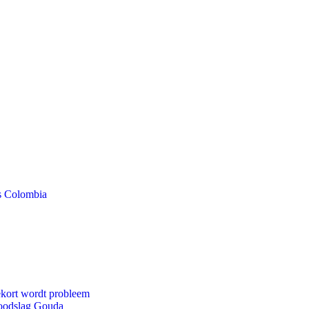
ls Colombia
ekort wordt probleem
 doodslag Gouda