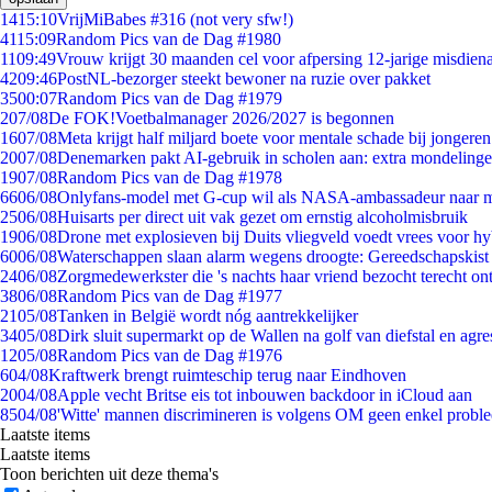
14
15:10
VrijMiBabes #316 (not very sfw!)
41
15:09
Random Pics van de Dag #1980
11
09:49
Vrouw krijgt 30 maanden cel voor afpersing 12-jarige misdiena
42
09:46
PostNL-bezorger steekt bewoner na ruzie over pakket
35
00:07
Random Pics van de Dag #1979
2
07/08
De FOK!Voetbalmanager 2026/2027 is begonnen
16
07/08
Meta krijgt half miljard boete voor mentale schade bij jongeren
20
07/08
Denemarken pakt AI-gebruik in scholen aan: extra mondeling
19
07/08
Random Pics van de Dag #1978
66
06/08
Onlyfans-model met G-cup wil als NASA-ambassadeur naar 
25
06/08
Huisarts per direct uit vak gezet om ernstig alcoholmisbruik
19
06/08
Drone met explosieven bij Duits vliegveld voedt vrees voor hy
60
06/08
Waterschappen slaan alarm wegens droogte: Gereedschapskist
24
06/08
Zorgmedewerkster die 's nachts haar vriend bezocht terecht on
38
06/08
Random Pics van de Dag #1977
21
05/08
Tanken in België wordt nóg aantrekkelijker
34
05/08
Dirk sluit supermarkt op de Wallen na golf van diefstal en agre
12
05/08
Random Pics van de Dag #1976
6
04/08
Kraftwerk brengt ruimteschip terug naar Eindhoven
20
04/08
Apple vecht Britse eis tot inbouwen backdoor in iCloud aan
85
04/08
'Witte' mannen discrimineren is volgens OM geen enkel probl
Laatste items
Laatste items
Toon berichten uit deze thema's