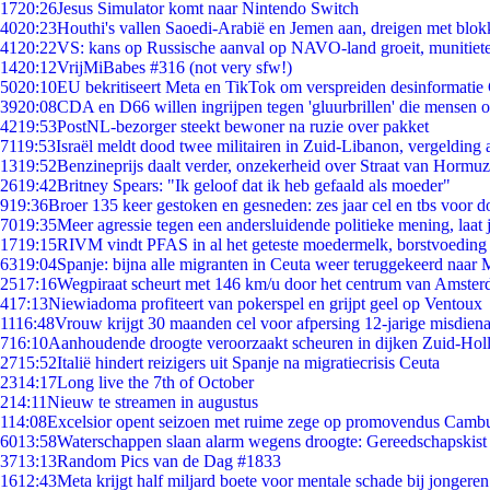
17
20:26
Jesus Simulator komt naar Nintendo Switch
40
20:23
Houthi's vallen Saoedi-Arabië en Jemen aan, dreigen met blok
41
20:22
VS: kans op Russische aanval op NAVO-land groeit, munitiet
14
20:12
VrijMiBabes #316 (not very sfw!)
50
20:10
EU bekritiseert Meta en TikTok om verspreiden desinformatie
39
20:08
CDA en D66 willen ingrijpen tegen 'gluurbrillen' die mensen 
42
19:53
PostNL-bezorger steekt bewoner na ruzie over pakket
71
19:53
Israël meldt dood twee militairen in Zuid-Libanon, vergeldin
13
19:52
Benzineprijs daalt verder, onzekerheid over Straat van Hormuz 
26
19:42
Britney Spears: "Ik geloof dat ik heb gefaald als moeder"
9
19:36
Broer 135 keer gestoken en gesneden: zes jaar cel en tbs voor
70
19:35
Meer agressie tegen een andersluidende politieke mening, laat j
17
19:15
RIVM vindt PFAS in al het geteste moedermelk, borstvoeding b
63
19:04
Spanje: bijna alle migranten in Ceuta weer teruggekeerd naar
25
17:16
Wegpiraat scheurt met 146 km/u door het centrum van Amste
4
17:13
Niewiadoma profiteert van pokerspel en grijpt geel op Ventoux
11
16:48
Vrouw krijgt 30 maanden cel voor afpersing 12-jarige misdiena
7
16:10
Aanhoudende droogte veroorzaakt scheuren in dijken Zuid-Hol
27
15:52
Italië hindert reizigers uit Spanje na migratiecrisis Ceuta
23
14:17
Long live the 7th of October
2
14:11
Nieuw te streamen in augustus
1
14:08
Excelsior opent seizoen met ruime zege op promovendus Camb
60
13:58
Waterschappen slaan alarm wegens droogte: Gereedschapskist
37
13:13
Random Pics van de Dag #1833
16
12:43
Meta krijgt half miljard boete voor mentale schade bij jongeren