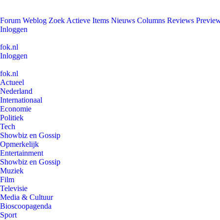
Forum
Weblog
Zoek
Actieve Items
Nieuws
Columns
Reviews
Previe
Inloggen
fok.nl
Inloggen
fok.nl
Actueel
Nederland
Internationaal
Economie
Politiek
Tech
Showbiz en Gossip
Opmerkelijk
Entertainment
Showbiz en Gossip
Muziek
Film
Televisie
Media & Cultuur
Bioscoopagenda
Sport