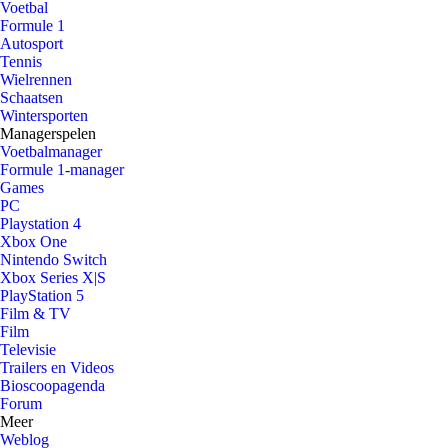
Voetbal
Formule 1
Autosport
Tennis
Wielrennen
Schaatsen
Wintersporten
Managerspelen
Voetbalmanager
Formule 1-manager
Games
PC
Playstation 4
Xbox One
Nintendo Switch
Xbox Series X|S
PlayStation 5
Film & TV
Film
Televisie
Trailers en Videos
Bioscoopagenda
Forum
Meer
Weblog