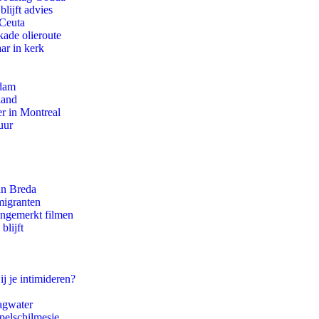
lijft advies
 Ceuta
kade olieroute
ar in kerk
rdam
land
r in Montreal
uur
an Breda
migranten
ongemerkt filmen
blijft
ij je intimideren?
agwater
pelschilmesje