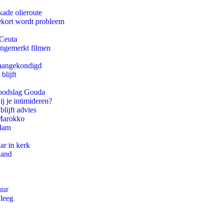
kade olieroute
ekort wordt probleem
 Ceuta
ongemerkt filmen
g aangekondigd
blijft
 doodslag Gouda
ij je intimideren?
lijft advies
 Marokko
rdam
ar in kerk
land
uur
 leeg