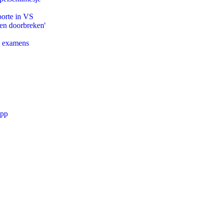
oorte in VS
pen doorbreken'
e examens
app