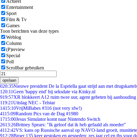
Actueel
Entertainment
Sport
Film & Tv
Games
Toon berichten van deze types
Weblog
Column
(P)review
Special
Poll
Scrollbar gebruiken
opslaan
0
20:35
Nieuwe president De la Espriella gaat strijd aan met drugskarte
1
20:11
Geen 'happy end' bij seksdate via Kinky.nl
9
19:57
XR blokkeert A12 ruim twee uur, agent gebeten bij aanhouding
1
19:21
Uitslag NEC - Telstar
14
15:10
VrijMiBabes #316 (not very sfw!)
41
15:09
Random Pics van de Dag #1980
17
15:00
Jesus Simulator komt naar Nintendo Switch
26
13:26
Britney Spears: "Ik geloof dat ik heb gefaald als moeder"
41
12:42
VS: kans op Russische aanval op NAVO-land groeit, munitiet
9
12:28
Broer 135 keer gestoken en gesneden: zes jaar cel en tbs voor