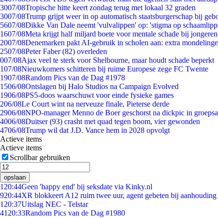
30
07/08
Tropische hitte keert zondag terug met lokaal 32 graden
30
07/08
Trump grijpt weer in op automatisch staatsburgerschap bij geb
56
07/08
Dikke Van Dale neemt 'vulvalippen' op: 'stigma op schaamlip
16
07/08
Meta krijgt half miljard boete voor mentale schade bij jongeren
20
07/08
Denemarken pakt AI-gebruik in scholen aan: extra mondeling
25
07/08
Peter Faber (82) overleden
0
07/08
Ajax veel te sterk voor Shelbourne, maar houdt schade beperkt
1
07/08
Nieuwkomers schitteren bij ruime Europese zege FC Twente
19
07/08
Random Pics van de Dag #1978
15
06/08
Ontslagen bij Halo Studios na Campaign Evolved
19
06/08
PS5-doos waarschuwt voor einde fysieke games
2
06/08
Le Court wint na nerveuze finale, Pieterse derde
29
06/08
NPO-manager Menno de Boer geschorst na dickpic in groeps
40
06/08
Duitser (93) crasht met quad tegen boom, vier gewonden
47
06/08
Trump wil dat J.D. Vance hem in 2028 opvolgt
Actieve items
Actieve items
Scrollbar gebruiken
opslaan
1
20:44
Geen 'happy end' bij seksdate via Kinky.nl
9
20:44
XR blokkeert A12 ruim twee uur, agent gebeten bij aanhouding
1
20:37
Uitslag NEC - Telstar
41
20:33
Random Pics van de Dag #1980