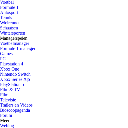
Voetbal
Formule 1
Autosport
Tennis
Wielrennen
Schaatsen
Wintersporten
Managerspelen
Voetbalmanager
Formule 1-manager
Games
PC
Playstation 4
Xbox One
Nintendo Switch
Xbox Series X|S
PlayStation 5
Film & TV
Film
Televisie
Trailers en Videos
Bioscoopagenda
Forum
Meer
Weblog