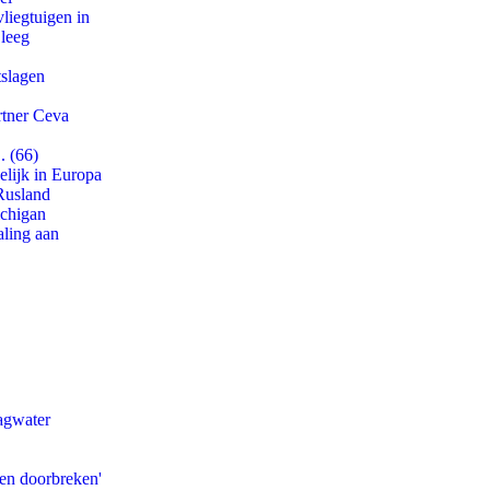
iegtuigen in
 leeg
tslagen
rtner Ceva
. (66)
lijk in Europa
Rusland
ichigan
aling aan
agwater
pen doorbreken'