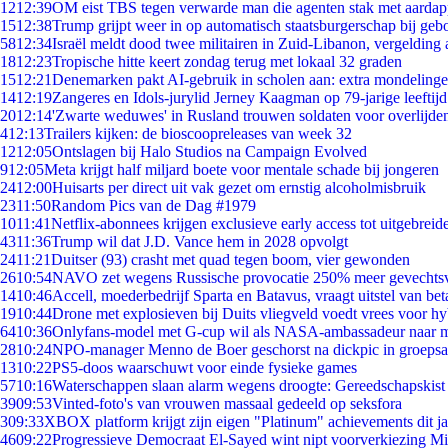
12
12:39
OM eist TBS tegen verwarde man die agenten stak met aardap
15
12:38
Trump grijpt weer in op automatisch staatsburgerschap bij geb
58
12:34
Israël meldt dood twee militairen in Zuid-Libanon, vergeldin
18
12:23
Tropische hitte keert zondag terug met lokaal 32 graden
15
12:21
Denemarken pakt AI-gebruik in scholen aan: extra mondeling
14
12:19
Zangeres en Idols-jurylid Jerney Kaagman op 79-jarige leeftij
20
12:14
'Zwarte weduwes' in Rusland trouwen soldaten voor overlijden
4
12:13
Trailers kijken: de bioscoopreleases van week 32
12
12:05
Ontslagen bij Halo Studios na Campaign Evolved
9
12:05
Meta krijgt half miljard boete voor mentale schade bij jongeren
24
12:00
Huisarts per direct uit vak gezet om ernstig alcoholmisbruik
23
11:50
Random Pics van de Dag #1979
10
11:41
Netflix-abonnees krijgen exclusieve early access tot uitgebreid
43
11:36
Trump wil dat J.D. Vance hem in 2028 opvolgt
24
11:21
Duitser (93) crasht met quad tegen boom, vier gewonden
26
10:54
NAVO zet wegens Russische provocatie 250% meer gevechtsvl
14
10:46
Accell, moederbedrijf Sparta en Batavus, vraagt uitstel van bet
19
10:44
Drone met explosieven bij Duits vliegveld voedt vrees voor hy
64
10:36
Onlyfans-model met G-cup wil als NASA-ambassadeur naar 
28
10:24
NPO-manager Menno de Boer geschorst na dickpic in groeps
13
10:22
PS5-doos waarschuwt voor einde fysieke games
57
10:16
Waterschappen slaan alarm wegens droogte: Gereedschapskist
39
09:53
Vinted-foto's van vrouwen massaal gedeeld op seksfora
3
09:33
XBOX platform krijgt zijn eigen "Platinum" achievements dit ja
46
09:22
Progressieve Democraat El-Sayed wint nipt voorverkiezing M