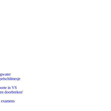
agwater
pelschilmesje
oorte in VS
pen doorbreken'
e examens