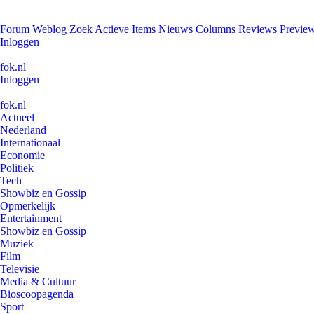
Forum
Weblog
Zoek
Actieve Items
Nieuws
Columns
Reviews
Previe
Inloggen
fok.nl
Inloggen
fok.nl
Actueel
Nederland
Internationaal
Economie
Politiek
Tech
Showbiz en Gossip
Opmerkelijk
Entertainment
Showbiz en Gossip
Muziek
Film
Televisie
Media & Cultuur
Bioscoopagenda
Sport