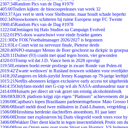
23
07:34
Random Pics van de Dag #1979
4
05:00
Trailers kijken: de bioscoopreleases van week 32
0
03:37
Ajax veel te sterk voor Shelbourne, maar houdt schade beperkt
0
02:34
Nieuwkomers schitteren bij ruime Europese zege FC Twente
19
00:45
Random Pics van de Dag #1978
12
22:04
Ontslagen bij Halo Studios na Campaign Evolved
13
22:01
PS5-doos waarschuwt voor einde fysieke games
2
21:30
De FOK!Voetbalmanager 2026/2027 is begonnen
2
21:03
Le Court wint na nerveuze finale, Pieterse derde
28
20:40
NPO-manager Menno de Boer geschorst na dickpic in groeps
24
20:11
Duitser (93) crasht met quad tegen boom, vier gewonden
43
20:03
Trump wil dat J.D. Vance hem in 2028 opvolgt
1
19:50
Lemmen boekt eerste profzege in zware Ronde van Polen-rit
20
19:42
'Zwarte weduwes' in Rusland trouwen soldaten voor overlijden
14
18:20
Zangeres en Idols-jurylid Jerney Kaagman op 79-jarige leeftij
10
15:21
Netflix-abonnees krijgen exclusieve early access tot uitgebreid
64
14:35
Onlyfans-model met G-cup wil als NASA-ambassadeur naar 
24
14:09
Huisarts per direct uit vak gezet om ernstig alcoholmisbruik
3
06/08
XBOX platform krijgt zijn eigen "Platinum" achievements dit ja
12
06/08
Capibara's lopen Braziliaans parlementsgebouw Mato Grosso 
58
06/08
Israël meldt dood twee militairen in Zuid-Libanon, vergeldin
15
06/08
Hiroshima herdenkt slachtoffers atoombom, 81 jaar later
19
06/08
Drone met explosieven bij Duits vliegveld voedt vrees voor hy
34
06/08
Wakker Dier dient klacht in tegen insectenfabriek Protix om 
22
06/08
Iran en Oman eens over route Straat van Hormuz, VS buitensp