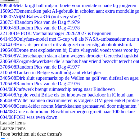
9
09:40
Meta krijgt half miljard boete voor mentale schade bij jongeren
15
09:37
Denemarken pakt AI-gebruik in scholen aan: extra mondeling
1
08:03
VrijMiBabes #316 (not very sfw!)
23
07:34
Random Pics van de Dag #1979
19
00:45
Random Pics van de Dag #1978
2
21:30
De FOK!Voetbalmanager 2026/2027 is begonnen
64
14:35
Onlyfans-model met G-cup wil als NASA-ambassadeur naar 
24
14:09
Huisarts per direct uit vak gezet om ernstig alcoholmisbruik
19
06/08
Drone met explosieven bij Duits vliegveld voedt vrees voor hy
57
06/08
Waterschappen slaan alarm wegens droogte: Gereedschapskist
23
06/08
Zorgmedewerkster die 's nachts haar vriend bezocht terecht on
37
06/08
Random Pics van de Dag #1977
21
05/08
Tanken in België wordt nóg aantrekkelijker
34
05/08
Dirk sluit supermarkt op de Wallen na golf van diefstal en agre
12
05/08
Random Pics van de Dag #1976
6
04/08
Kraftwerk brengt ruimteschip terug naar Eindhoven
20
04/08
Apple vecht Britse eis tot inbouwen backdoor in iCloud aan
85
04/08
'Witte' mannen discrimineren is volgens OM geen enkel probl
30
04/08
Ceuta-leider noemt Marokkaanse grensaanval door migranten 
6
04/08
Grote natuurbrand Boschhuizerbergen groeit naar 100 hectare
6
04/08
FOK! was even down
Laatste items
Laatste items
Toon berichten uit deze thema's