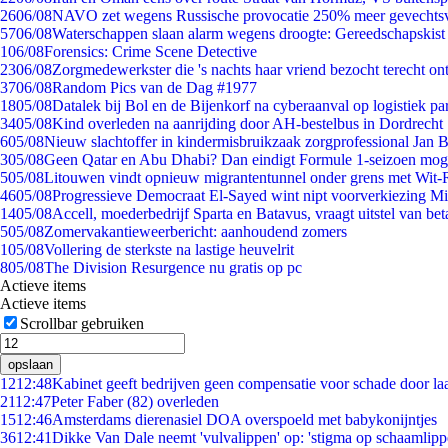
26
06/08
NAVO zet wegens Russische provocatie 250% meer gevechtsvl
57
06/08
Waterschappen slaan alarm wegens droogte: Gereedschapskist
1
06/08
Forensics: Crime Scene Detective
23
06/08
Zorgmedewerkster die 's nachts haar vriend bezocht terecht on
37
06/08
Random Pics van de Dag #1977
18
05/08
Datalek bij Bol en de Bijenkorf na cyberaanval op logistiek pa
34
05/08
Kind overleden na aanrijding door AH-bestelbus in Dordrecht
6
05/08
Nieuw slachtoffer in kindermisbruikzaak zorgprofessional Jan B
3
05/08
Geen Qatar en Abu Dhabi? Dan eindigt Formule 1-seizoen moge
5
05/08
Litouwen vindt opnieuw migrantentunnel onder grens met Wit-
46
05/08
Progressieve Democraat El-Sayed wint nipt voorverkiezing M
14
05/08
Accell, moederbedrijf Sparta en Batavus, vraagt uitstel van bet
5
05/08
Zomervakantieweerbericht: aanhoudend zomers
1
05/08
Vollering de sterkste na lastige heuvelrit
8
05/08
The Division Resurgence nu gratis op pc
Actieve items
Actieve items
Scrollbar gebruiken
opslaan
12
12:48
Kabinet geeft bedrijven geen compensatie voor schade door la
21
12:47
Peter Faber (82) overleden
15
12:46
Amsterdams dierenasiel DOA overspoeld met babykonijntjes
36
12:41
Dikke Van Dale neemt 'vulvalippen' op: 'stigma op schaamlip