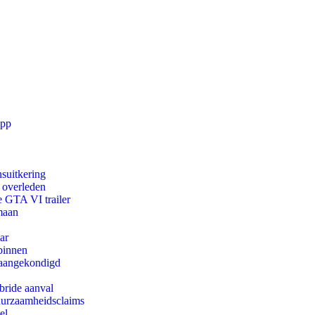
app
suitkering
d overleden
e GTA VI trailer
maan
ar
binnen
g aangekondigd
bride aanval
duurzaamheidsclaims
el