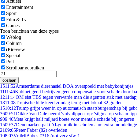
Actueel
Entertainment
Sport
Film & Tv
Games
Toon berichten van deze types
Weblog
Column
(P)review
Special
Poll
Scrollbar gebruiken
opslaan
15
11:52
Amsterdams dierenasiel DOA overspoeld met babykonijntjes
11
11:46
Kabinet geeft bedrijven geen compensatie voor schade door la
12
11:14
OM eist TBS tegen verwarde man die agenten stak met aardap
18
11:08
Tropische hitte keert zondag terug met lokaal 32 graden
15
10:12
Trump grijpt weer in op automatisch staatsburgerschap bij geb
36
09:51
Dikke Van Dale neemt 'vulvalippen' op: 'stigma op schaamlip
9
09:40
Meta krijgt half miljard boete voor mentale schade bij jongeren
15
09:37
Denemarken pakt AI-gebruik in scholen aan: extra mondeling
21
09:05
Peter Faber (82) overleden
1
08:03
VrijMiBabes #316 (not very sfw!)