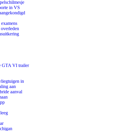
pelschilmesje
oorte in VS
g aangekondigd
e examens
d overleden
suitkering
e GTA VI trailer
iegtuigen in
aling aan
bride aanval
maan
app
 leeg
ar
ichigan