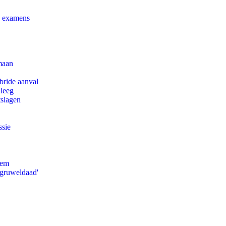
e examens
maan
bride aanval
 leeg
tslagen
ssie
eem
'gruweldaad'