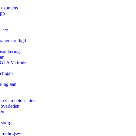
e examens
app
 leeg
g aangekondigd
suitkering
ar
 GTA VI trailer
ichigan
aling aan
duurzaamheidsclaims
 overleden
eem
rsburg
preidingswet