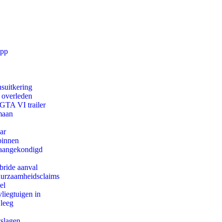
app
suitkering
d overleden
 GTA VI trailer
maan
ar
binnen
g aangekondigd
bride aanval
duurzaamheidsclaims
el
iegtuigen in
 leeg
tslagen