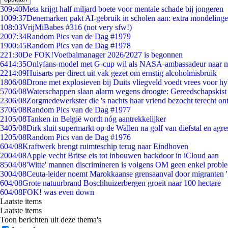
3
09:40
Meta krijgt half miljard boete voor mentale schade bij jongeren
10
09:37
Denemarken pakt AI-gebruik in scholen aan: extra mondeling
1
08:03
VrijMiBabes #316 (not very sfw!)
20
07:34
Random Pics van de Dag #1979
19
00:45
Random Pics van de Dag #1978
2
21:30
De FOK!Voetbalmanager 2026/2027 is begonnen
64
14:35
Onlyfans-model met G-cup wil als NASA-ambassadeur naar 
22
14:09
Huisarts per direct uit vak gezet om ernstig alcoholmisbruik
18
06/08
Drone met explosieven bij Duits vliegveld voedt vrees voor hy
57
06/08
Waterschappen slaan alarm wegens droogte: Gereedschapskist
23
06/08
Zorgmedewerkster die 's nachts haar vriend bezocht terecht on
37
06/08
Random Pics van de Dag #1977
21
05/08
Tanken in België wordt nóg aantrekkelijker
34
05/08
Dirk sluit supermarkt op de Wallen na golf van diefstal en agre
12
05/08
Random Pics van de Dag #1976
6
04/08
Kraftwerk brengt ruimteschip terug naar Eindhoven
20
04/08
Apple vecht Britse eis tot inbouwen backdoor in iCloud aan
85
04/08
'Witte' mannen discrimineren is volgens OM geen enkel probl
30
04/08
Ceuta-leider noemt Marokkaanse grensaanval door migranten 
6
04/08
Grote natuurbrand Boschhuizerbergen groeit naar 100 hectare
6
04/08
FOK! was even down
Laatste items
Laatste items
Toon berichten uit deze thema's