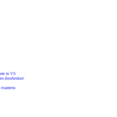
orte in VS
pen doorbreken'
e examens