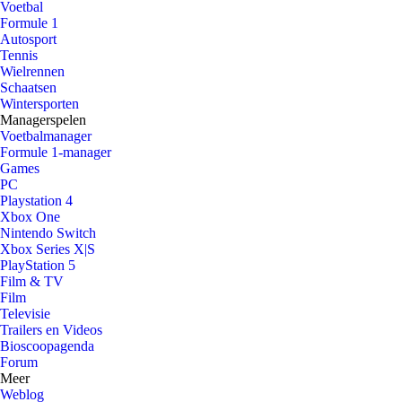
Voetbal
Formule 1
Autosport
Tennis
Wielrennen
Schaatsen
Wintersporten
Managerspelen
Voetbalmanager
Formule 1-manager
Games
PC
Playstation 4
Xbox One
Nintendo Switch
Xbox Series X|S
PlayStation 5
Film & TV
Film
Televisie
Trailers en Videos
Bioscoopagenda
Forum
Meer
Weblog