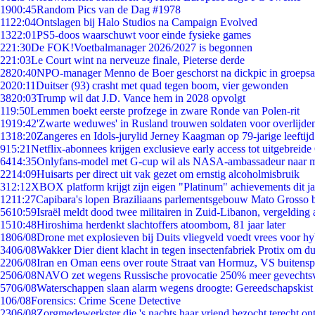
19
00:45
Random Pics van de Dag #1978
11
22:04
Ontslagen bij Halo Studios na Campaign Evolved
13
22:01
PS5-doos waarschuwt voor einde fysieke games
2
21:30
De FOK!Voetbalmanager 2026/2027 is begonnen
2
21:03
Le Court wint na nerveuze finale, Pieterse derde
28
20:40
NPO-manager Menno de Boer geschorst na dickpic in groeps
20
20:11
Duitser (93) crasht met quad tegen boom, vier gewonden
38
20:03
Trump wil dat J.D. Vance hem in 2028 opvolgt
1
19:50
Lemmen boekt eerste profzege in zware Ronde van Polen-rit
19
19:42
'Zwarte weduwes' in Rusland trouwen soldaten voor overlijden
13
18:20
Zangeres en Idols-jurylid Jerney Kaagman op 79-jarige leeftij
9
15:21
Netflix-abonnees krijgen exclusieve early access tot uitgebreide
64
14:35
Onlyfans-model met G-cup wil als NASA-ambassadeur naar 
22
14:09
Huisarts per direct uit vak gezet om ernstig alcoholmisbruik
3
12:12
XBOX platform krijgt zijn eigen "Platinum" achievements dit ja
12
11:27
Capibara's lopen Braziliaans parlementsgebouw Mato Grosso 
56
10:59
Israël meldt dood twee militairen in Zuid-Libanon, vergeldin
15
10:48
Hiroshima herdenkt slachtoffers atoombom, 81 jaar later
18
06/08
Drone met explosieven bij Duits vliegveld voedt vrees voor hy
34
06/08
Wakker Dier dient klacht in tegen insectenfabriek Protix om 
22
06/08
Iran en Oman eens over route Straat van Hormuz, VS buitensp
25
06/08
NAVO zet wegens Russische provocatie 250% meer gevechtsvl
57
06/08
Waterschappen slaan alarm wegens droogte: Gereedschapskist
1
06/08
Forensics: Crime Scene Detective
23
06/08
Zorgmedewerkster die 's nachts haar vriend bezocht terecht on