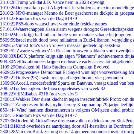
38
10:28
Trump wil dat J.D. Vance hem in 2028 opvolgt
10
10:26
Denemarken pakt AI-gebruik in scholen aan: extra mondeling
28
10:24
NPO-manager Menno de Boer geschorst na dickpic in groeps
20
10:23
Random Pics van de Dag #1979
13
10:22
PS5-doos waarschuwt voor einde fysieke games
57
10:16
Waterschappen slaan alarm wegens droogte: Gereedschapskist
3
10:02
Meta krijgt half miljard boete voor mentale schade bij jongeren
56
09:59
Israël meldt dood twee militairen in Zuid-Libanon, vergeldin
39
09:53
Vinted-foto's van vrouwen massaal gedeeld op seksfora
19
09:52
'Zwarte weduwes' in Rusland trouwen soldaten voor overlijden
3
09:33
XBOX platform krijgt zijn eigen "Platinum" achievements dit ja
9
09:30
Netflix-abonnees krijgen exclusieve early access tot uitgebreide
11
09:29
Ontslagen bij Halo Studios na Campaign Evolved
46
09:22
Progressieve Democraat El-Sayed wint nipt voorverkiezing M
20
09:22
Duitser (93) crasht met quad tegen boom, vier gewonden
13
09:08
Accell, moederbedrijf Sparta en Batavus, vraagt uitstel van bet
2
08:52
Trailers kijken: de bioscoopreleases van week 32
1
08:22
VrijMiBabes #316 (not very sfw!)
34
08:18
Wakker Dier dient klacht in tegen insectenfabriek Protix om 
13
06:11
Zangeres en Idols-jurylid Jerney Kaagman op 79-jarige leeftijd
85
04:44
'Witte' mannen discrimineren is volgens OM geen enkel probl
37
04:13
Random Pics van de Dag #1977
27
03:06
Doden bij Oekraïense droneaanvallen op Moskou en Sint-Pete
34
01:01
Kind overleden na aanrijding door AH-bestelbus in Dordrecht
53
00:28
Van den Brink zet nog eens 14 gemeenten onder toezicht om s