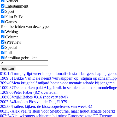
Actueel
Entertainment
Sport
Film & Tv
Games
Toon berichten van deze types
Weblog
Column
(P)review
Special
Poll
Scrollbar gebruiken
opslaan
0
10:12
Trump grijpt weer in op automatisch staatsburgerschap bij gebo
19
09:51
Dikke Van Dale neemt 'vulvalippen' op: 'stigma op schaamlip
3
09:40
Meta krijgt half miljard boete voor mentale schade bij jongeren
10
09:37
Denemarken pakt AI-gebruik in scholen aan: extra mondeling
12
09:05
Peter Faber (82) overleden
1
08:03
VrijMiBabes #316 (not very sfw!)
20
07:34
Random Pics van de Dag #1979
2
05:00
Trailers kijken: de bioscoopreleases van week 32
0
03:37
Ajax veel te sterk voor Shelbourne, maar houdt schade beperkt
0
02:34
Nieuwkomers schitteren bij ruime Europese zege FC Twente