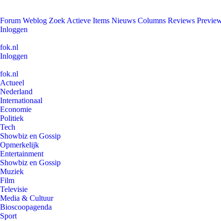
Forum
Weblog
Zoek
Actieve Items
Nieuws
Columns
Reviews
Previe
Inloggen
fok.nl
Inloggen
fok.nl
Actueel
Nederland
Internationaal
Economie
Politiek
Tech
Showbiz en Gossip
Opmerkelijk
Entertainment
Showbiz en Gossip
Muziek
Film
Televisie
Media & Cultuur
Bioscoopagenda
Sport