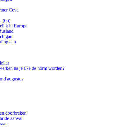
rtner Ceva
. (66)
lijk in Europa
Rusland
ichigan
aling aan
ollar
 werken na je 67e de norm worden?
and augustus
pen doorbreken'
bride aanval
maan