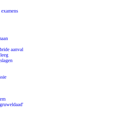
e examens
maan
bride aanval
 leeg
tslagen
ssie
eem
'gruweldaad'