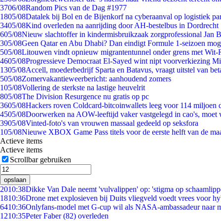
37
06/08
Random Pics van de Dag #1977
18
05/08
Datalek bij Bol en de Bijenkorf na cyberaanval op logistiek pa
34
05/08
Kind overleden na aanrijding door AH-bestelbus in Dordrecht
6
05/08
Nieuw slachtoffer in kindermisbruikzaak zorgprofessional Jan B
3
05/08
Geen Qatar en Abu Dhabi? Dan eindigt Formule 1-seizoen moge
5
05/08
Litouwen vindt opnieuw migrantentunnel onder grens met Wit-
46
05/08
Progressieve Democraat El-Sayed wint nipt voorverkiezing M
13
05/08
Accell, moederbedrijf Sparta en Batavus, vraagt uitstel van bet
5
05/08
Zomervakantieweerbericht: aanhoudend zomers
1
05/08
Vollering de sterkste na lastige heuvelrit
8
05/08
The Division Resurgence nu gratis op pc
36
05/08
Hackers roven Coldcard-bitcoinwallets leeg voor 114 miljoen d
45
05/08
Doorwerken na AOW-leeftijd vaker vastgelegd in cao's, moet
39
05/08
Vinted-foto's van vrouwen massaal gedeeld op seksfora
1
05/08
Nieuwe XBOX Game Pass titels voor de eerste helft van de ma
Actieve items
Actieve items
Scrollbar gebruiken
opslaan
20
10:38
Dikke Van Dale neemt 'vulvalippen' op: 'stigma op schaamlip
18
10:36
Drone met explosieven bij Duits vliegveld voedt vrees voor hy
64
10:36
Onlyfans-model met G-cup wil als NASA-ambassadeur naar 
12
10:35
Peter Faber (82) overleden