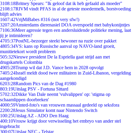
31
08:18
Britney Spears: "Ik geloof dat ik heb gefaald als moeder"
21
08:17
RIVM vindt PFAS in al de geteste moedermelk, borstvoeding
blijft advies
16
07:42
VrijMiBabes #316 (not very sfw!)
32
07:20
Amsterdams dierenasiel DOA overspoeld met babykonijntjes
71
06:36
Meer agressie tegen een andersluidende politieke mening, laat
jij je intimideren?
47
05:37
PostNL-bezorger steekt bewoner na ruzie over pakket
48
05:34
VS: kans op Russische aanval op NAVO-land groeit,
munitietekort wordt probleem
5
05:32
Nieuwe president De la Espriella gaat strijd aan met
drugskartels Colombia
49
05:28
Trump wil dat J.D. Vance hem in 2028 opvolgt
74
05:24
Israël meldt dood twee militairen in Zuid-Libanon, vergelding
aangekondigd
62
03:28
Random Pics van de Dag #1980
8
03:19
Uitslag PSV - Fortuna Sittard
57
02:32
Dikke Van Dale neemt 'vulvalippen' op: 'stigma op
schaamlippen doorbreken'
40
00:59
Vinted-foto's van vrouwen massaal gedeeld op seksfora
22
00:28
Jesus Simulator komt naar Nintendo Switch
1
00:25
Uitslag AZ - ADO Den Haag
4
00:10
Vrouw krijgt door verwisseling het embryo van ander stel
ingebracht
3
00:07
Uitslag NEC - Telstar