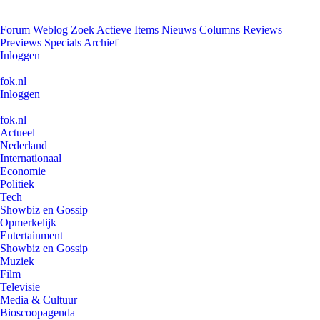
Forum
Weblog
Zoek
Actieve Items
Nieuws
Columns
Reviews
Previews
Specials
Archief
Inloggen
fok.nl
Inloggen
fok.nl
Actueel
Nederland
Internationaal
Economie
Politiek
Tech
Showbiz en Gossip
Opmerkelijk
Entertainment
Showbiz en Gossip
Muziek
Film
Televisie
Media & Cultuur
Bioscoopagenda