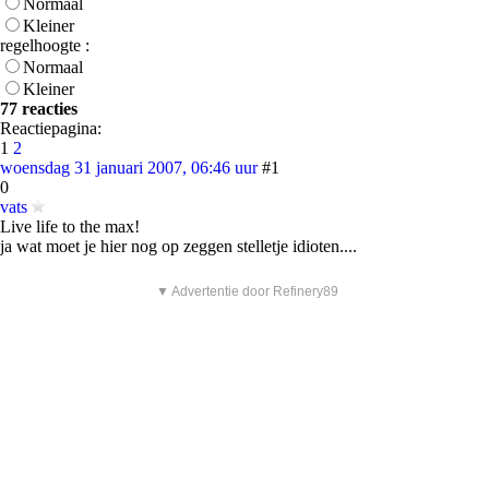
Normaal
Kleiner
regelhoogte :
Normaal
Kleiner
77 reacties
Reactiepagina:
1
2
woensdag 31 januari 2007, 06:46 uur
#1
0
vats
Live life to the max!
ja wat moet je hier nog op zeggen stelletje idioten....
▼ Advertentie door Refinery89