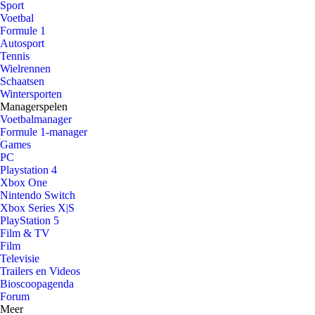
Sport
Voetbal
Formule 1
Autosport
Tennis
Wielrennen
Schaatsen
Wintersporten
Managerspelen
Voetbalmanager
Formule 1-manager
Games
PC
Playstation 4
Xbox One
Nintendo Switch
Xbox Series X|S
PlayStation 5
Film & TV
Film
Televisie
Trailers en Videos
Bioscoopagenda
Forum
Meer