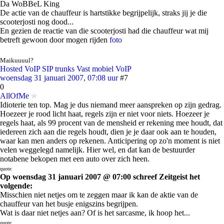
Da WoBBeL King
De actie van de chauffeur is hartstikke begrijpelijk, straks jij je die
scooterjosti nog dood...
En gezien de reactie van die scooterjosti had die chauffeur wat mij
betreft gewoon door mogen rijden
foto
Maikuuuul?
Hosted VoIP
SIP trunks
Vast mobiel
VoIP
woensdag 31 januari 2007, 07:08 uur
#7
0
AllOfMe
Idioterie ten top. Mag je dus niemand meer aanspreken op zijn gedrag.
Hoezeer je rood licht haat, regels zijn er niet voor niets. Hoezeer je
regels haat, als 99 procent van de mensheid er rekening mee houdt, dat
iedereen zich aan die regels houdt, dien je je daar ook aan te houden,
waar kan men anders op rekenen. Anticipering op zo'n moment is niet
velen weggelegd namelijk. Hier wel, en dat kan de bestuurder
notabene bekopen met een auto over zich heen.
quote:
Op woensdag 31 januari 2007 @ 07:00 schreef Zeitgeist het
volgende:
Misschien niet netjes om te zeggen maar ik kan de aktie van de
chauffeur van het busje enigszins begrijpen.
Wat is daar niet netjes aan? Of is het sarcasme, ik hoop het...
quote: