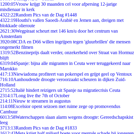
12
00:05
Vrouw krijgt 30 maanden cel voor afpersing 12-jarige
misdienaar in kerk
43
22:22
Random Pics van de Dag #1448
43
22:19
Houthi's vallen Saoedi-Arabië en Jemen aan, dreigen met
blokkade olieroute
26
21:30
Wegpiraat scheurt met 146 km/u door het centrum van
Amsterdam
39
20:08
CDA en D66 willen ingrijpen tegen 'gluurbrillen' die mensen
ongemerkt filmen
13
19:52
Benzineprijs daalt verder, onzekerheid over Straat van Hormuz
blijft
63
19:04
Spanje: bijna alle migranten in Ceuta weer teruggekeerd naar
Marokko
4
17:13
Niewiadoma profiteert van pokerspel en grijpt geel op Ventoux
7
16:10
Aanhoudende droogte veroorzaakt scheuren in dijken Zuid-
Holland
27
15:52
Italië hindert reizigers uit Spanje na migratiecrisis Ceuta
23
14:17
Long live the 7th of October
2
14:11
Nieuw te streamen in augustus
1
14:08
Excelsior opent seizoen met ruime zege op promovendus
Cambuur
60
13:58
Waterschappen slaan alarm wegens droogte: Gereedschapskist
leeg
37
13:13
Random Pics van de Dag #1833
16
12:43
Meta krijgt half miljard boete voor mentale schade bij jongeren