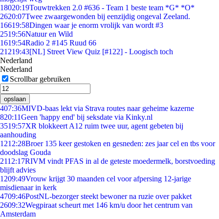
180
20:19
Touwtrekken 2.0 #636 - Team 1 beste team *G* *O*
26
20:07
Twee zwaargewonden bij eenzijdig ongeval Zeeland.
166
19:58
Dingen waar je enorm vrolijk van wordt #3
25
19:56
Natuur en Wild
16
19:54
Radio 2 #145 Ruud 66
212
19:43
[NL] Street View Quiz [#122] - Loogisch toch
Nederland
Nederland
Scrollbar gebruiken
opslaan
4
07:36
MIVD-baas lekt via Strava routes naar geheime kazerne
8
20:11
Geen 'happy end' bij seksdate via Kinky.nl
35
19:57
XR blokkeert A12 ruim twee uur, agent gebeten bij
aanhouding
12
12:28
Broer 135 keer gestoken en gesneden: zes jaar cel en tbs voor
doodslag Gouda
21
12:17
RIVM vindt PFAS in al de geteste moedermelk, borstvoeding
blijft advies
12
09:49
Vrouw krijgt 30 maanden cel voor afpersing 12-jarige
misdienaar in kerk
47
09:46
PostNL-bezorger steekt bewoner na ruzie over pakket
26
09:32
Wegpiraat scheurt met 146 km/u door het centrum van
Amsterdam