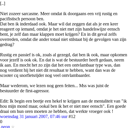
[..]
Niet zozeer sarcasme. Meer omdat ik doorgaans een vrij rustig en
pacifistisch persoon ben.
Dat ben ik inderdaad ook. Maar wil dat zeggen dat als je een keer
reageert op iemand, omdat je het niet met zijn handelswijze eensch
bent, je zelf dan maar klappen moet krijgen? En in dit geval zelfs
overreden, omdat die ander totaal niet stilstaat bij de gevolgen van zijn
gedrag?
Rustig en passief is ok, zoals al gezegd, dat ben ik ook, maar opkomen
voor jezelf is ook ok. En dat is wat de bestuurder heeft gedaan, neem
ik aan. En mocht het zo zijn dat het een ontvlambaar type was, dan
nog verdient hij het niet dit resultaat te hebben, want dan was de
scooter cq snorfietsrijder nog veel ontvlambaarder.
Maar wederom, we lezen nog geen feiten... Mss was juist de
bestuurder de first-agressor.
Edit: Ik begin een beetje een hekel te krijgen aan de mentaliteit van "ik
hou mijn mond maar, ookal ben ik het er niet mee eensch". Een goede
draai om hun oren moeten ze hebben, dat werkte vroeger ook !
woensdag 31 januari 2007, 07:46 uur
#12
0
.neon