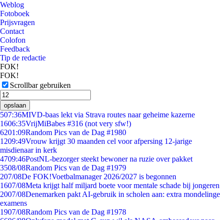
Weblog
Fotoboek
Prijsvragen
Contact
Colofon
Feedback
Tip de redactie
FOK!
FOK!
Scrollbar gebruiken
opslaan
5
07:36
MIVD-baas lekt via Strava routes naar geheime kazerne
16
06:35
VrijMiBabes #316 (not very sfw!)
62
01:09
Random Pics van de Dag #1980
12
09:49
Vrouw krijgt 30 maanden cel voor afpersing 12-jarige
misdienaar in kerk
47
09:46
PostNL-bezorger steekt bewoner na ruzie over pakket
35
08/08
Random Pics van de Dag #1979
2
07/08
De FOK!Voetbalmanager 2026/2027 is begonnen
16
07/08
Meta krijgt half miljard boete voor mentale schade bij jongeren
20
07/08
Denemarken pakt AI-gebruik in scholen aan: extra mondelinge
examens
19
07/08
Random Pics van de Dag #1978