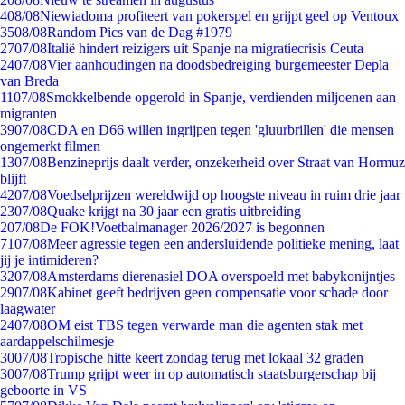
4
08/08
Niewiadoma profiteert van pokerspel en grijpt geel op Ventoux
35
08/08
Random Pics van de Dag #1979
27
07/08
Italië hindert reizigers uit Spanje na migratiecrisis Ceuta
24
07/08
Vier aanhoudingen na doodsbedreiging burgemeester Depla
van Breda
11
07/08
Smokkelbende opgerold in Spanje, verdienden miljoenen aan
migranten
39
07/08
CDA en D66 willen ingrijpen tegen 'gluurbrillen' die mensen
ongemerkt filmen
13
07/08
Benzineprijs daalt verder, onzekerheid over Straat van Hormuz
blijft
42
07/08
Voedselprijzen wereldwijd op hoogste niveau in ruim drie jaar
23
07/08
Quake krijgt na 30 jaar een gratis uitbreiding
2
07/08
De FOK!Voetbalmanager 2026/2027 is begonnen
71
07/08
Meer agressie tegen een andersluidende politieke mening, laat
jij je intimideren?
32
07/08
Amsterdams dierenasiel DOA overspoeld met babykonijntjes
29
07/08
Kabinet geeft bedrijven geen compensatie voor schade door
laagwater
24
07/08
OM eist TBS tegen verwarde man die agenten stak met
aardappelschilmesje
30
07/08
Tropische hitte keert zondag terug met lokaal 32 graden
30
07/08
Trump grijpt weer in op automatisch staatsburgerschap bij
geboorte in VS