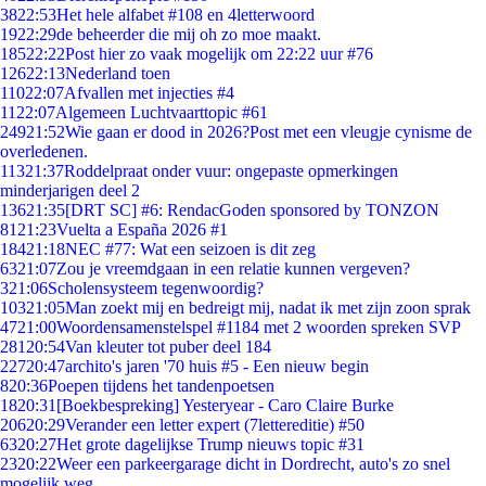
38
22:53
Het hele alfabet #108 en 4letterwoord
19
22:29
de beheerder die mij oh zo moe maakt.
185
22:22
Post hier zo vaak mogelijk om 22:22 uur #76
126
22:13
Nederland toen
110
22:07
Afvallen met injecties #4
11
22:07
Algemeen Luchtvaarttopic #61
249
21:52
Wie gaan er dood in 2026?Post met een vleugje cynisme de
overledenen.
113
21:37
Roddelpraat onder vuur: ongepaste opmerkingen
minderjarigen deel 2
136
21:35
[DRT SC] #6: RendacGoden sponsored by TONZON
81
21:23
Vuelta a España 2026 #1
184
21:18
NEC #77: Wat een seizoen is dit zeg
63
21:07
Zou je vreemdgaan in een relatie kunnen vergeven?
3
21:06
Scholensysteem tegenwoordig?
103
21:05
Man zoekt mij en bedreigt mij, nadat ik met zijn zoon sprak
47
21:00
Woordensamenstelspel #1184 met 2 woorden spreken SVP
281
20:54
Van kleuter tot puber deel 184
227
20:47
archito's jaren '70 huis #5 - Een nieuw begin
8
20:36
Poepen tijdens het tandenpoetsen
18
20:31
[Boekbespreking] Yesteryear - Caro Claire Burke
206
20:29
Verander een letter expert (7lettereditie) #50
63
20:27
Het grote dagelijkse Trump nieuws topic #31
23
20:22
Weer een parkeergarage dicht in Dordrecht, auto's zo snel
mogelijk weg