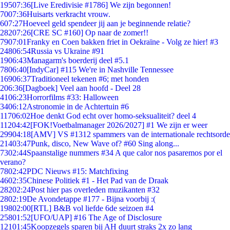
195
07:36
[Live Eredivisie #1786] We zijn begonnen!
70
07:36
Huisarts verkracht vrouw.
6
07:27
Hoeveel geld spendeer jij aan je beginnende relatie?
282
07:26
[CRE SC #160] Op naar de zomer!!
79
07:01
Franky en Coen bakken friet in Oekraïne - Volg ze hier! #3
248
06:54
Russia vs Ukraine #91
19
06:43
Managarm's boerderij deel #5.1
78
06:40
[IndyCar] #115 We're in Nashville Tennessee
169
06:37
Traditioneel tekenen #6; met honden
2
06:36
[Dagboek] Veel aan hoofd - Deel 28
41
06:23
Horrorfilms #33: Halloween
34
06:12
Astronomie in de Achtertuin #6
117
06:02
Hoe denkt God echt over homo-seksualiteit? deel 4
112
04:42
[FOK!Voetbalmanager 2026/2027] #1 We zijn er weer
299
04:18
[AMV] VS #1312 spammers van de internationale rechtsorde
214
03:47
Punk, disco, New Wave of? #60 Sing along...
73
02:44
Spaanstalige nummers #34 A que calor nos pasaremos por el
verano?
78
02:42
PDC Nieuws #15: Matchfixing
46
02:35
Chinese Politiek #1 - Het Pad van de Draak
282
02:24
Post hier pas overleden muzikanten #32
28
02:19
De Avondetappe #177 - Bijna voorbij :(
198
02:00
[RTL] B&B vol liefde 6de seizoen #4
258
01:52
[UFO/UAP] #16 The Age of Disclosure
121
01:45
Koopzegels sparen bij AH duurt straks 2x zo lang