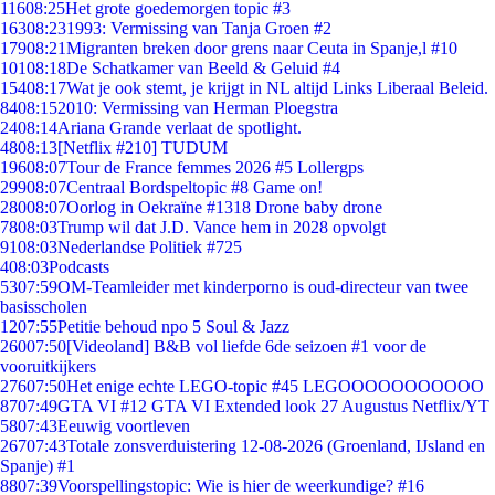
116
08:25
Het grote goedemorgen topic #3
163
08:23
1993: Vermissing van Tanja Groen #2
179
08:21
Migranten breken door grens naar Ceuta in Spanje,l #10
101
08:18
De Schatkamer van Beeld & Geluid #4
154
08:17
Wat je ook stemt, je krijgt in NL altijd Links Liberaal Beleid.
84
08:15
2010: Vermissing van Herman Ploegstra
24
08:14
Ariana Grande verlaat de spotlight.
48
08:13
[Netflix #210] TUDUM
196
08:07
Tour de France femmes 2026 #5 Lollergps
299
08:07
Centraal Bordspeltopic #8 Game on!
280
08:07
Oorlog in Oekraïne #1318 Drone baby drone
78
08:03
Trump wil dat J.D. Vance hem in 2028 opvolgt
91
08:03
Nederlandse Politiek #725
4
08:03
Podcasts
53
07:59
OM-Teamleider met kinderporno is oud-directeur van twee
basisscholen
12
07:55
Petitie behoud npo 5 Soul & Jazz
260
07:50
[Videoland] B&B vol liefde 6de seizoen #1 voor de
vooruitkijkers
276
07:50
Het enige echte LEGO-topic #45 LEGOOOOOOOOOOO
87
07:49
GTA VI #12 GTA VI Extended look 27 Augustus Netflix/YT
58
07:43
Eeuwig voortleven
267
07:43
Totale zonsverduistering 12-08-2026 (Groenland, IJsland en
Spanje) #1
88
07:39
Voorspellingstopic: Wie is hier de weerkundige? #16