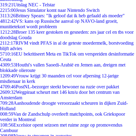
3
19:21
Uitslag NEC - Telstar
22
15:00
Jesus Simulator komt naar Nintendo Switch
31
13:26
Britney Spears: "Ik geloof dat ik heb gefaald als moeder"
48
12:42
VS: kans op Russische aanval op NAVO-land groeit,
munitietekort wordt probleem
12
12:28
Broer 135 keer gestoken en gesneden: zes jaar cel en tbs voor
doodslag Gouda
21
12:17
RIVM vindt PFAS in al de geteste moedermelk, borstvoeding
blijft advies
57
10:16
EU bekritiseert Meta en TikTok om verspreiden desinformatie
Ceuta
43
09:53
Houthi's vallen Saoedi-Arabië en Jemen aan, dreigen met
blokkade olieroute
12
09:49
Vrouw krijgt 30 maanden cel voor afpersing 12-jarige
misdienaar in kerk
47
09:46
PostNL-bezorger steekt bewoner na ruzie over pakket
26
09:32
Wegpiraat scheurt met 146 km/u door het centrum van
Amsterdam
7
09:28
Aanhoudende droogte veroorzaakt scheuren in dijken Zuid-
Holland
0
08:59
Van de Zandschulp overleeft matchpoints, ook Griekspoor
verder in Montreal
1
08:56
Excelsior opent seizoen met ruime zege op promovendus
Cambuur
2
08/08
Nieuw te streamen in augustus