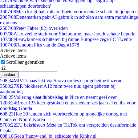
57
07/08
Dikke Van Dale neemt 'vulvalippen' op: 'stigma op
schaamlippen doorbreken'
16
07/08
Meta krijgt half miljard boete voor mentale schade bij jongeren
20
07/08
Denemarken pakt AI-gebruik in scholen aan: extra mondelinge
examens
25
07/08
Peter Faber (82) overleden
0
07/08
Ajax veel te sterk voor Shelbourne, maar houdt schade beperkt
1
07/08
Nieuwkomers schitteren bij ruime Europese zege FC Twente
19
07/08
Random Pics van de Dag #1978
Actieve items
Actieve items
Scrollbar gebruiken
opslaan
5
08:34
MIVD-baas lekt via Strava routes naar geheime kazerne
35
08:27
XR blokkeert A12 ruim twee uur, agent gebeten bij
aanhouding
3
08:25
Vollering slaat dubbelslag in Nice en neemt geel over
12
08:24
Broer 135 keer gestoken en gesneden: zes jaar cel en tbs voor
doodslag Gouda
6
08:23
Hoe 30 landen zich voorbereiden op mogelijke oorlog met
China en Noord-Korea
57
08:22
EU bekritiseert Meta en TikTok om verspreiden desinformatie
Ceuta
8
08:18
Geen 'happy end' bij seksdate via Kinky.nl