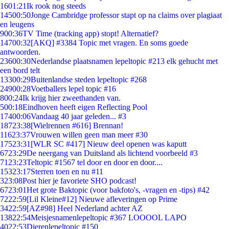
16
01:21
Ik rook nog steeds
145
00:50
Jonge Cambridge professor stapt op na claims over plagiaat
en leugens
9
00:36
TV Time (tracking app) stopt! Alternatief?
147
00:32
[AKQ] #3384 Topic met vragen. En soms goede
antwoorden.
236
00:30
Nederlandse plaatsnamen lepeltopic #213 elk gehucht met
een bord telt
133
00:29
Buitenlandse steden lepeltopic #268
249
00:28
Voetballers lepel topic #16
8
00:24
Ik krijg hier zweethanden van.
5
00:18
Eindhoven heeft eigen Reflecting Pool
174
00:06
Vandaag 40 jaar geleden... #3
187
23:38
[Wielrennen #616] Brennan!
116
23:37
Vrouwen willen geen man meer #30
175
23:31
[WLR SC #417] Nieuw deel openen was kaputt
67
23:29
De neergang van Duitsland als lichtend voorbeeld #3
71
23:23
Teltopic #1567 tel door en door en door....
153
23:17
Sterren toen en nu #11
3
23:08
Post hier je favoriete SHO podcast!
67
23:01
Het grote Baktopic (voor bakfoto's, -vragen en -tips) #42
72
22:59
[Lil Kleine#12] Nieuwe afleveringen op Prime
34
22:59
[AZ#98] Heel Nederland achter AZ
138
22:54
Meisjesnamenlepeltopic #367 LOOOOL LAPO
40
22:53
Dierenlepeltopic #150