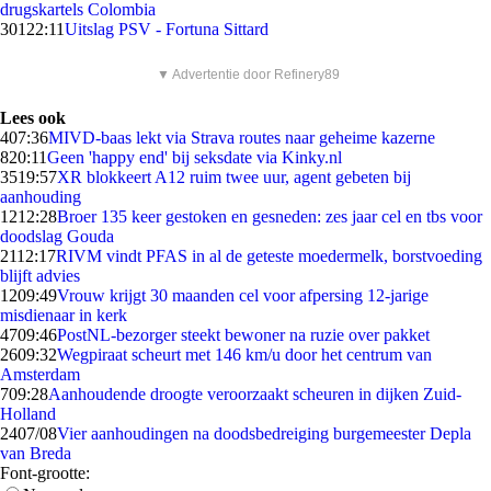
drugskartels Colombia
301
22:11
Uitslag PSV - Fortuna Sittard
▼ Advertentie door Refinery89
Lees ook
4
07:36
MIVD-baas lekt via Strava routes naar geheime kazerne
8
20:11
Geen 'happy end' bij seksdate via Kinky.nl
35
19:57
XR blokkeert A12 ruim twee uur, agent gebeten bij
aanhouding
12
12:28
Broer 135 keer gestoken en gesneden: zes jaar cel en tbs voor
doodslag Gouda
21
12:17
RIVM vindt PFAS in al de geteste moedermelk, borstvoeding
blijft advies
12
09:49
Vrouw krijgt 30 maanden cel voor afpersing 12-jarige
misdienaar in kerk
47
09:46
PostNL-bezorger steekt bewoner na ruzie over pakket
26
09:32
Wegpiraat scheurt met 146 km/u door het centrum van
Amsterdam
7
09:28
Aanhoudende droogte veroorzaakt scheuren in dijken Zuid-
Holland
24
07/08
Vier aanhoudingen na doodsbedreiging burgemeester Depla
van Breda
Font-grootte: