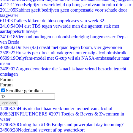
42
12:11
Voedselprijzen wereldwijd op hoogste niveau in ruim drie jaar
29
11:05
Kabinet geeft bedrijven geen compensatie voor schade door
laagwater
6
11:03
Trailers kijken: de bioscoopreleases van week 32
24
10:54
OM eist TBS tegen verwarde man die agenten stak met
aardappelschilmesje
24
10:18
Vier aanhoudingen na doodsbedreiging burgemeester Depla
van Breda
40
09:42
Duitser (93) crasht met quad tegen boom, vier gewonden
25
09:22
Huisarts per direct uit vak gezet om ernstig alcoholmisbruik
66
09:19
Onlyfans-model met G-cup wil als NASA-ambassadeur naar
maan
24
09:02
Zorgmedewerkster die 's nachts haar vriend bezocht terecht
ontslagen
Forum
Forum
Scrollbar gebruiken
opslaan
120
08:35
Huisarts doet haar werk onder invloed van alcohol
8
08:32
[INFLUENCERS #297] Toetjes & Bevers & Zwemmen in
water
279
08:30
Oorlog Iran #136 Bridge and powerplant day incoming?
245
08:28
Nederland stevent af op watertekort