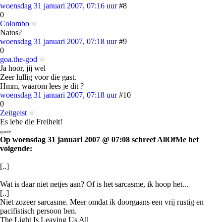
woensdag 31 januari 2007, 07:16 uur
#8
0
Colombo
Natos?
woensdag 31 januari 2007, 07:18 uur
#9
0
goa.the-god
Ja hoor, jij wel
Zeer lullig voor die gast.
Hmm, waarom lees je dit ?
woensdag 31 januari 2007, 07:18 uur
#10
0
Zeitgeist
Es lebe die Freiheit!
quote:
Op woensdag 31 januari 2007 @ 07:08 schreef AllOfMe het
volgende:
[..]
Wat is daar niet netjes aan? Of is het sarcasme, ik hoop het...
[..]
Niet zozeer sarcasme. Meer omdat ik doorgaans een vrij rustig en
pacifistisch persoon ben.
The Light Is Leaving Us All