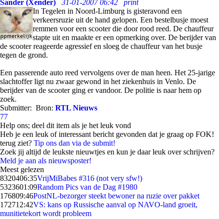
Sander (Xender)
31-01-2007 06:42
print
In Tegelen in Noord-Limburg is gisteravond een
verkeersruzie uit de hand gelopen. Een bestelbusje moest
remmen voor een scooter die door rood reed. De chauffeur
stapte uit en maakte er een opmerking over. De berijder van
de scooter reageerde agressief en sloeg de chauffeur van het busje
tegen de grond.
Een passerende auto reed vervolgens over de man heen. Het 25-jarige
slachtoffer ligt nu zwaar gewond in het ziekenhuis in Venlo. De
berijder van de scooter ging er vandoor. De politie is naar hem op
zoek.
Submitter:
Bron:
RTL Nieuws
77
Help ons; deel dit item als je het leuk vond
Heb je een leuk of interessant bericht gevonden dat je graag op FOK!
terug ziet?
Tip ons dan via de submit!
Zoek jij altijd de leukste nieuwtjes en kun je daar leuk over schrijven?
Meld je aan als nieuwsposter!
Meest gelezen
83204
06:35
VrijMiBabes #316 (not very sfw!)
53236
01:09
Random Pics van de Dag #1980
1768
09:46
PostNL-bezorger steekt bewoner na ruzie over pakket
1727
12:42
VS: kans op Russische aanval op NAVO-land groeit,
munitietekort wordt probleem