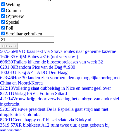
Weblog
Column
(P)review
Special
Poll
Scrollbar gebruiken
opslaan
5
07:36
MIVD-baas lekt via Strava routes naar geheime kazerne
16
06:35
VrijMiBabes #316 (not very sfw!)
6
06:30
Trailers kijken: de bioscoopreleases van week 32
62
01:09
Random Pics van de Dag #1980
1
00:01
Uitslag AZ - ADO Den Haag
6
23:46
Hoe 30 landen zich voorbereiden op mogelijke oorlog met
China en Noord-Korea
3
22:13
Vollering slaat dubbelslag in Nice en neemt geel over
8
22:11
Uitslag PSV - Fortuna Sittard
4
21:14
Vrouw krijgt door verwisseling het embryo van ander stel
ingebracht
5
20:35
Nieuwe president De la Espriella gaat strijd aan met
drugskartels Colombia
8
20:11
Geen 'happy end' bij seksdate via Kinky.nl
35
19:57
XR blokkeert A12 ruim twee uur, agent gebeten bij
aanhouding