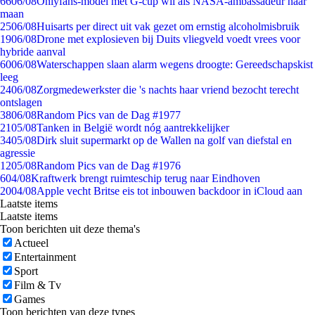
66
06/08
Onlyfans-model met G-cup wil als NASA-ambassadeur naar
maan
25
06/08
Huisarts per direct uit vak gezet om ernstig alcoholmisbruik
19
06/08
Drone met explosieven bij Duits vliegveld voedt vrees voor
hybride aanval
60
06/08
Waterschappen slaan alarm wegens droogte: Gereedschapskist
leeg
24
06/08
Zorgmedewerkster die 's nachts haar vriend bezocht terecht
ontslagen
38
06/08
Random Pics van de Dag #1977
21
05/08
Tanken in België wordt nóg aantrekkelijker
34
05/08
Dirk sluit supermarkt op de Wallen na golf van diefstal en
agressie
12
05/08
Random Pics van de Dag #1976
6
04/08
Kraftwerk brengt ruimteschip terug naar Eindhoven
20
04/08
Apple vecht Britse eis tot inbouwen backdoor in iCloud aan
Laatste items
Laatste items
Toon berichten uit deze thema's
Actueel
Entertainment
Sport
Film & Tv
Games
Toon berichten van deze types