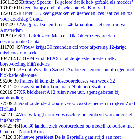
1661
13:26
Britney Spears: "Ik geloof dat ik heb gefaald als moeder"
1310
20:11
Geen 'happy end' bij seksdate via Kinky.nl
1220
12:28
Broer 135 keer gestoken en gesneden: zes jaar cel en tbs
voor doodslag Gouda
1195
09:32
Wegpiraat scheurt met 146 km/u door het centrum van
Amsterdam
1129
10:16
EU bekritiseert Meta en TikTok om verspreiden
desinformatie Ceuta
1117
09:49
Vrouw krijgt 30 maanden cel voor afpersing 12-jarige
misdienaar in kerk
1047
12:17
RIVM vindt PFAS in al de geteste moedermelk,
borstvoeding blijft advies
1027
09:53
Houthi's vallen Saoedi-Arabië en Jemen aan, dreigen met
blokkade olieroute
952
06:30
Trailers kijken: de bioscoopreleases van week 32
935
15:00
Jesus Simulator komt naar Nintendo Switch
820
19:57
XR blokkeert A12 ruim twee uur, agent gebeten bij
aanhouding
775
09:28
Aanhoudende droogte veroorzaakt scheuren in dijken Zuid-
Holland
745
21:14
Vrouw krijgt door verwisseling het embryo van ander stel
ingebracht
644
23:46
Hoe 30 landen zich voorbereiden op mogelijke oorlog met
China en Noord-Korea
471
20:35
Nieuwe president De la Espriella gaat strijd aan met