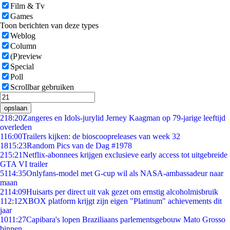
Film & Tv
Games
Toon berichten van deze types
Weblog
Column
(P)review
Special
Poll
Scrollbar gebruiken
opslaan
2
18:20
Zangeres en Idols-jurylid Jerney Kaagman op 79-jarige leeftijd
overleden
1
16:00
Trailers kijken: de bioscoopreleases van week 32
18
15:23
Random Pics van de Dag #1978
2
15:21
Netflix-abonnees krijgen exclusieve early access tot uitgebreide
GTA VI trailer
51
14:35
Onlyfans-model met G-cup wil als NASA-ambassadeur naar
maan
21
14:09
Huisarts per direct uit vak gezet om ernstig alcoholmisbruik
1
12:12
XBOX platform krijgt zijn eigen "Platinum" achievements dit
jaar
10
11:27
Capibara's lopen Braziliaans parlementsgebouw Mato Grosso
binnen