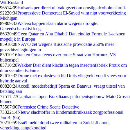
Wit-Rusland
965
14:09
Huisarts per direct uit vak gezet om ernstig alcoholmisbruik
922
20:34
Progressieve Democraat El-Sayed wint nipt voorverkiezing
Michigan
898
09:33
Waterschappen slaan alarm wegens droogte:
Gereedschapskist leeg
863
20:49
Geen Qatar en Abu Dhabi? Dan eindigt Formule 1-seizoen
mogelijk in Europa
859
10:08
NAVO zet wegens Russische provocatie 250% meer
gevechtsvliegtuigen in
839
10:16
Iran en Oman eens over route Straat van Hormuz, VS
buitenspel
837
10:28
Wakker Dier dient klacht in tegen insectenfabriek Protix om
duurzaamheidsclaims
826
10:32
Drone met explosieven bij Duits vliegveld voedt vrees voor
hybride aanval
808
20:24
Accell, moederbedrijf Sparta en Batavus, vraagt uitstel van
betaling aan
775
11:27
Capibara's lopen Braziliaans parlementsgebouw Mato Grosso
binnen
735
07:00
Forensics: Crime Scene Detective
733
22:14
Nieuw slachtoffer in kindermisbruikzaak zorgprofessional
Jan B. (66)
702
10:59
Israël meldt dood twee militairen in Zuid-Libanon,
vergelding aangekondigd