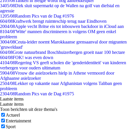
21
05/08
Tanken in België wordt nóg aantrekkelijker
34
05/08
Dirk sluit supermarkt op de Wallen na golf van diefstal en
agressie
12
05/08
Random Pics van de Dag #1976
6
04/08
Kraftwerk brengt ruimteschip terug naar Eindhoven
20
04/08
Apple vecht Britse eis tot inbouwen backdoor in iCloud aan
81
04/08
'Witte' mannen discrimineren is volgens OM geen enkel
probleem
30
04/08
Ceuta-leider noemt Marokkaanse grensaanval door migranten
'gruweldaad'
6
04/08
Grote natuurbrand Boschhuizerbergen groeit naar 100 hectare
6
04/08
FOK! was even down
41
04/08
Regering VS geeft scholen die 'genderidentiteit' van kinderen
verbergen voor ouders ultimatum
59
04/08
Vrouw die asielzoekers hielp in Athene vermoord door
Afghaanse asielzoeker
25
04/08
Lekker op vakantie naar Afghanistan volgens Taliban geen
probleem
23
04/08
Random Pics van de Dag #1975
Laatste items
Laatste items
Toon berichten uit deze thema's
Actueel
Entertainment
Sport