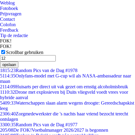
Weblog
Fotoboek
Prijsvragen
Contact
Colofon
Feedback
Tip de redactie
FOK!
FOK!
Scrollbar gebruiken
opslaan
18
15:23
Random Pics van de Dag #1978
51
14:35
Onlyfans-model met G-cup wil als NASA-ambassadeur naar
maan
21
14:09
Huisarts per direct uit vak gezet om ernstig alcoholmisbruik
11
10:32
Drone met explosieven bij Duits vliegveld voedt vrees voor
hybride aanval
54
09:33
Waterschappen slaan alarm wegens droogte: Gereedschapskist
leeg
23
06:40
Zorgmedewerkster die 's nachts haar vriend bezocht terecht
ontslagen
33
00:35
Random Pics van de Dag #1977
2
05/08
De FOK!Voetbalmanager 2026/2027 is begonnen