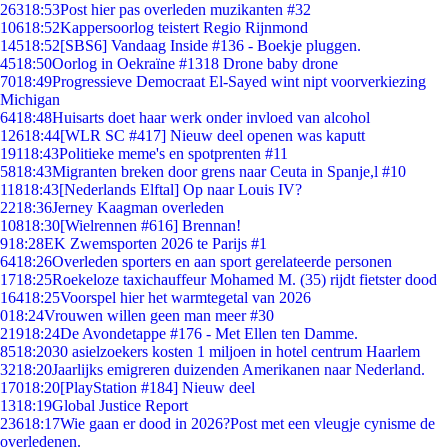
263
18:53
Post hier pas overleden muzikanten #32
106
18:52
Kappersoorlog teistert Regio Rijnmond
145
18:52
[SBS6] Vandaag Inside #136 - Boekje pluggen.
45
18:50
Oorlog in Oekraïne #1318 Drone baby drone
70
18:49
Progressieve Democraat El-Sayed wint nipt voorverkiezing
Michigan
64
18:48
Huisarts doet haar werk onder invloed van alcohol
126
18:44
[WLR SC #417] Nieuw deel openen was kaputt
191
18:43
Politieke meme's en spotprenten #11
58
18:43
Migranten breken door grens naar Ceuta in Spanje,l #10
118
18:43
[Nederlands Elftal] Op naar Louis IV?
22
18:36
Jerney Kaagman overleden
108
18:30
[Wielrennen #616] Brennan!
9
18:28
EK Zwemsporten 2026 te Parijs #1
64
18:26
Overleden sporters en aan sport gerelateerde personen
17
18:25
Roekeloze taxichauffeur Mohamed M. (35) rijdt fietster dood
164
18:25
Voorspel hier het warmtegetal van 2026
0
18:24
Vrouwen willen geen man meer #30
219
18:24
De Avondetappe #176 - Met Ellen ten Damme.
85
18:20
30 asielzoekers kosten 1 miljoen in hotel centrum Haarlem
32
18:20
Jaarlijks emigreren duizenden Amerikanen naar Nederland.
170
18:20
[PlayStation #184] Nieuw deel
13
18:19
Global Justice Report
236
18:17
Wie gaan er dood in 2026?Post met een vleugje cynisme de
overledenen.