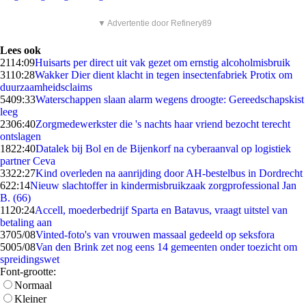
▼ Advertentie door Refinery89
Lees ook
21
14:09
Huisarts per direct uit vak gezet om ernstig alcoholmisbruik
31
10:28
Wakker Dier dient klacht in tegen insectenfabriek Protix om
duurzaamheidsclaims
54
09:33
Waterschappen slaan alarm wegens droogte: Gereedschapskist
leeg
23
06:40
Zorgmedewerkster die 's nachts haar vriend bezocht terecht
ontslagen
18
22:40
Datalek bij Bol en de Bijenkorf na cyberaanval op logistiek
partner Ceva
33
22:27
Kind overleden na aanrijding door AH-bestelbus in Dordrecht
6
22:14
Nieuw slachtoffer in kindermisbruikzaak zorgprofessional Jan
B. (66)
11
20:24
Accell, moederbedrijf Sparta en Batavus, vraagt uitstel van
betaling aan
37
05/08
Vinted-foto's van vrouwen massaal gedeeld op seksfora
50
05/08
Van den Brink zet nog eens 14 gemeenten onder toezicht om
spreidingswet
Font-grootte:
Normaal
Kleiner