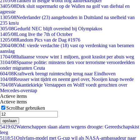
21
05/08
Tanken in België wordt nóg aantrekkelijker
34
05/08
Dirk sluit supermarkt op de Wallen na golf van diefstal en
agressie
13
05/08
Nederlander (23) aangehouden in Duitsland na snelheid van
235 km/u
3
05/08
Gedurfd NEC blijft overeind bij Olympiakos
14
05/08
Long live the 7th of October
12
05/08
Random Pics van de Dag #1976
20
04/08
OM: vierde verdachte (18) vast op verdenking van beramen
aanslag
17
04/08
Italiaanse vrouw wint 1 miljoen, gooit kraslot per abuis weg
31
04/08
Spaanse politie: minstens tien voor terrorisme veroordeelden
onder migranten Ceuta
6
04/08
Kraftwerk brengt ruimteschip terug naar Eindhoven
1
04/08
Reusser wint tijdrit en neemt geel over, Nooijen knap tweede
7
04/08
Vakantiekiekje Verstappen en Wolff voedt geruchten over
Mercedes-overstap
Actieve items
Actieve items
Scrollbar gebruiken
opslaan
54
19:02
Waterschappen slaan alarm wegens droogte: Gereedschapskist
leeg
51
18:51
Onlyfans-model met G-cup wil als NASA-ambassadeur naar