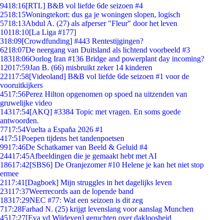
94
18:16
[RTL] B&B vol liefde 6de seizoen #4
25
18:15
Woningtekort: dus ga je woningen slopen, logisch
57
18:13
Abdul A. (27) als afperser "Fleur" door het leven
101
18:10
[La Liga #177]
3
18:09
[Crowdfunding] #443 Rentestijgingen?
62
18:07
De neergang van Duitsland als lichtend voorbeeld #3
183
18:06
Oorlog Iran #136 Bridge and powerplant day incoming?
120
17:59
Jan B. (66) misbruikt zeker 14 kinderen
221
17:58
[Videoland] B&B vol liefde 6de seizoen #1 voor de
vooruitkijkers
45
17:56
Perez Hilton opgenomen op spoed na uitzenden van
gruwelijke video
143
17:54
[AKQ] #3384 Topic met vragen. En soms goede
antwoorden.
77
17:54
Vuelta a España 2026 #1
4
17:51
Poepen tijdens het tandenpoetsen
99
17:46
De Schatkamer van Beeld & Geluid #4
244
17:45
Afbeeldingen die je gemaakt hebt met AI
186
17:42
[SBS6] De Oranjezomer #10 Helene je kan het niet stop
ermee
21
17:41
[Dagboek] Mijn struggles in het dagelijks leven
231
17:37
Weerrecords aan de lopende band
183
17:29
NEC #77: Wat een seizoen is dit zeg
7
17:28
Farhad N. (25) krijgt levenslang voor aanslag Munchen
45
17:27
[Eva vd Wijdeven] geruchten over dakloosheid