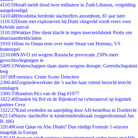
41
10:59
Israël meldt dood twee militairen in Zuid-Libanon, vergelding
aangekondigd
14
10:48
Hiroshima herdenkt slachtoffers atoombom, 81 jaar later
11
10:32
Drone met explosieven bij Duits vliegveld voedt vrees voor
hybride aanval
31
10:28
Wakker Dier dient klacht in tegen insectenfabriek Protix om
duurzaamheidsclaims
19
10:16
Iran en Oman eens over route Straat van Hormuz, VS
buitenspel
22
10:08
NAVO zet wegens Russische provocatie 250% meer
gevechtsvliegtuigen in
54
09:33
Waterschappen slaan alarm wegens droogte: Gereedschapskist
leeg
1
07:00
Forensics: Crime Scene Detective
23
06:40
Zorgmedewerkster die 's nachts haar vriend bezocht terecht
ontslagen
33
00:35
Random Pics van de Dag #1977
18
22:40
Datalek bij Bol en de Bijenkorf na cyberaanval op logistiek
partner Ceva
33
22:27
Kind overleden na aanrijding door AH-bestelbus in Dordrecht
6
22:14
Nieuw slachtoffer in kindermisbruikzaak zorgprofessional Jan
B. (66)
3
20:49
Geen Qatar en Abu Dhabi? Dan eindigt Formule 1-seizoen
mogelijk in Europa
5
20:44
Litouwen vindt opnieuw migrantentunnel onder grens met Wit-