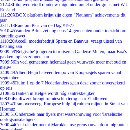
5
12:43
Litouwen vindt opnieuw migrantentunnel onder grens met Wit-
Rusland
1
12:20
XBOX platform krijgt zijn eigen "Platinum" achievements dit
jaar
33
11:13
Random Pics van de Dag #1977
50
10:45
Van den Brink zet nog eens 14 gemeenten onder toezicht om
spreidingswet
11
10:20
Accell, moederbedrijf Sparta en Batavus, vraagt uitstel van
betaling aan
90
09:59
'Belgische' jongeren terroriseren Galderse Meren, maar Boa's
pakken topless zonnen aan
79
09:56
In veel gemeenten helemaal geen vuurwerk meer met oud en
nieuw
34
09:49
Albert Heijn halveert tempo van Koopzegels sparen vanaf
september
19
09:45
Ruim 1 op de 7 Nederlanders gaan deze zomer onverzekerd
op reis
21
08:36
Tanken in België wordt nóg aantrekkelijker
6
08:06
Kraftwerk brengt ruimteschip terug naar Eindhoven
18
07:49
Iran overweegt Europese hulp bij ruimen mijnen in Straat van
Hormuz
23
00:51
Onderzoek naar flyers met waarschuwing voor 'Israëlische
oorlogsmisdadigers'
30
00:44
Ceuta-leider noemt Marokkaanse grensaanval door migranten
'gruweldaad'