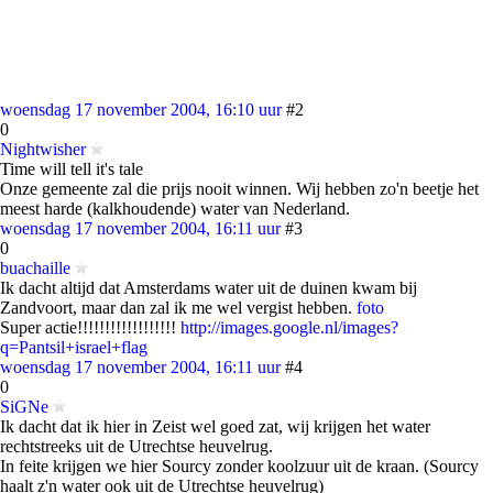
woensdag 17 november 2004, 16:10 uur
#2
0
Nightwisher
Time will tell it's tale
Onze gemeente zal die prijs nooit winnen. Wij hebben zo'n beetje het
meest harde (kalkhoudende) water van Nederland.
woensdag 17 november 2004, 16:11 uur
#3
0
buachaille
Ik dacht altijd dat Amsterdams water uit de duinen kwam bij
Zandvoort, maar dan zal ik me wel vergist hebben.
foto
Super actie!!!!!!!!!!!!!!!!!!
http://images.google.nl/images?
q=Pantsil+israel+flag
woensdag 17 november 2004, 16:11 uur
#4
0
SiGNe
Ik dacht dat ik hier in Zeist wel goed zat, wij krijgen het water
rechtstreeks uit de Utrechtse heuvelrug.
In feite krijgen we hier Sourcy zonder koolzuur uit de kraan. (Sourcy
haalt z'n water ook uit de Utrechtse heuvelrug)