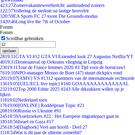
4
23:27
Zomervakantieweerbericht: aanhoudend zomers
1
22:57
Vollering de sterkste na lastige heuvelrit
3
20:59
EA Sports FC 27 toont The Grounds-modus
14
20:46
Long live the 7th of October
Forum
Forum
Scrollbar gebruiken
opslaan
28
19:11
GTA VI #12 GTA VI Extended look 27 Augustus Netflix/YT
40
19:11
Droneaanval op Oekrains vliegtuig in Leipzig
230
19:11
Tour de France femmes 2026 #3 Tijd voor de borstcrawl
76
19:10
NPO-manager Menno de Boer (47) stuurt dickpics rond
201
19:07
[AMV] VS #1312 spammers van de internationale rechtsorde
136
19:05
[UEL/ECL live topic] #160 GOAAAAAAAAAAAAAL
232
19:02
Top 2000 Editie 2025 #243 Alle dikzakken willen op je
lijken
118
19:02
Nederland toen
176
19:00
[ONLINE] Roddelpraat Topic #21
208
19:00
Russia vs Ukraine #91
245
18:59
Asielzoekers #22 : Het Europese migratiepact gaat in
185
18:56
Israel en Gaza #17
256
18:54
[Dagboek] Veel aan hoofd - Deel 27
11
18:54
Wat is dit jaar de ultieme zomerhit?