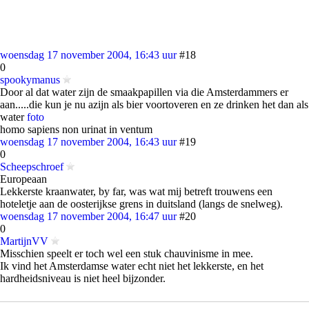
woensdag 17 november 2004, 16:43 uur
#18
0
spookymanus
Door al dat water zijn de smaakpapillen via die Amsterdammers er
aan.....die kun je nu azijn als bier voortoveren en ze drinken het dan als
water
foto
homo sapiens non urinat in ventum
woensdag 17 november 2004, 16:43 uur
#19
0
Scheepschroef
Europeaan
Lekkerste kraanwater, by far, was wat mij betreft trouwens een
hoteletje aan de oosterijkse grens in duitsland (langs de snelweg).
woensdag 17 november 2004, 16:47 uur
#20
0
MartijnVV
Misschien speelt er toch wel een stuk chauvinisme in mee.
Ik vind het Amsterdamse water echt niet het lekkerste, en het
hardheidsniveau is niet heel bijzonder.
▼ Advertentie door Refinery89