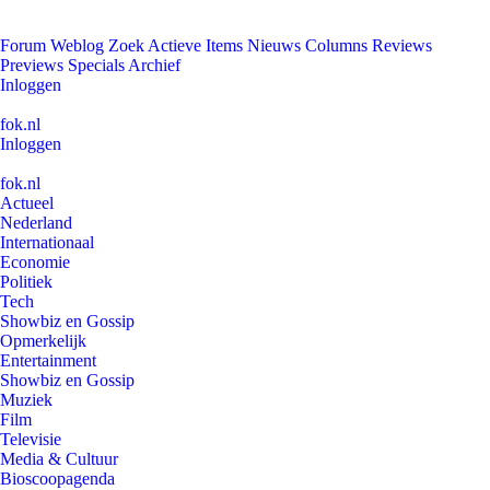
Forum
Weblog
Zoek
Actieve Items
Nieuws
Columns
Reviews
Previews
Specials
Archief
Inloggen
fok.nl
Inloggen
fok.nl
Actueel
Nederland
Internationaal
Economie
Politiek
Tech
Showbiz en Gossip
Opmerkelijk
Entertainment
Showbiz en Gossip
Muziek
Film
Televisie
Media & Cultuur
Bioscoopagenda