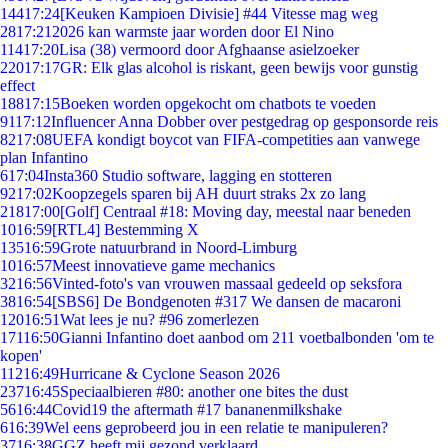
144
17:24
[Keuken Kampioen Divisie] #44 Vitesse mag weg
28
17:21
2026 kan warmste jaar worden door El Nino
114
17:20
Lisa (38) vermoord door Afghaanse asielzoeker
220
17:17
GR: Elk glas alcohol is riskant, geen bewijs voor gunstig
effect
188
17:15
Boeken worden opgekocht om chatbots te voeden
91
17:12
Influencer Anna Dobber over pestgedrag op gesponsorde reis
82
17:08
UEFA kondigt boycot van FIFA-competities aan vanwege
plan Infantino
6
17:04
Insta360 Studio software, lagging en stotteren
92
17:02
Koopzegels sparen bij AH duurt straks 2x zo lang
218
17:00
[Golf] Centraal #18: Moving day, meestal naar beneden
10
16:59
[RTL4] Bestemming X
135
16:59
Grote natuurbrand in Noord-Limburg
10
16:57
Meest innovatieve game mechanics
32
16:56
Vinted-foto's van vrouwen massaal gedeeld op seksfora
38
16:54
[SBS6] De Bondgenoten #317 We dansen de macaroni
120
16:51
Wat lees je nu? #96 zomerlezen
171
16:50
Gianni Infantino doet aanbod om 211 voetbalbonden 'om te
kopen'
112
16:49
Hurricane & Cyclone Season 2026
237
16:45
Speciaalbieren #80: another one bites the dust
56
16:44
Covid19 the aftermath #17 bananenmilkshake
6
16:39
Wel eens geprobeerd jou in een relatie te manipuleren?
37
16:38
GGZ heeft mij gezond verklaard.