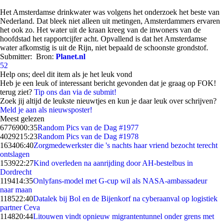
Het Amsterdamse drinkwater was volgens het onderzoek het beste van
Nederland. Dat bleek niet alleen uit metingen, Amsterdammers ervaren
het ook zo. Het water uit de kraan kreeg van de inwoners van de
hoofdstad het rapportcijfer acht. Opvallend is dat het Amsterdamse
water afkomstig is uit de Rijn, niet bepaald de schoonste grondstof.
Submitter:
Bron:
Planet.nl
52
Help ons; deel dit item als je het leuk vond
Heb je een leuk of interessant bericht gevonden dat je graag op FOK!
terug ziet?
Tip ons dan via de submit!
Zoek jij altijd de leukste nieuwtjes en kun je daar leuk over schrijven?
Meld je aan als nieuwsposter!
Meest gelezen
67769
00:35
Random Pics van de Dag #1977
40292
15:23
Random Pics van de Dag #1978
1634
06:40
Zorgmedewerkster die 's nachts haar vriend bezocht terecht
ontslagen
1539
22:27
Kind overleden na aanrijding door AH-bestelbus in
Dordrecht
1194
14:35
Onlyfans-model met G-cup wil als NASA-ambassadeur
naar maan
1185
22:40
Datalek bij Bol en de Bijenkorf na cyberaanval op logistiek
partner Ceva
1148
20:44
Litouwen vindt opnieuw migrantentunnel onder grens met