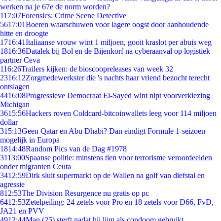
werken na je 67e de norm worden?
1
17:07
Forensics: Crime Scene Detective
56
17:01
Boeren waarschuwen voor lagere oogst door aanhoudende
hitte en droogte
17
16:41
Italiaanse vrouw wint 1 miljoen, gooit kraslot per abuis weg
18
16:36
Datalek bij Bol en de Bijenkorf na cyberaanval op logistiek
partner Ceva
1
16:26
Trailers kijken: de bioscoopreleases van week 32
23
16:12
Zorgmedewerkster die 's nachts haar vriend bezocht terecht
ontslagen
44
16:08
Progressieve Democraat El-Sayed wint nipt voorverkiezing
Michigan
36
15:56
Hackers roven Coldcard-bitcoinwallets leeg voor 114 miljoen
dollar
3
15:13
Geen Qatar en Abu Dhabi? Dan eindigt Formule 1-seizoen
mogelijk in Europa
18
14:48
Random Pics van de Dag #1978
31
13:00
Spaanse politie: minstens tien voor terrorisme veroordeelden
onder migranten Ceuta
34
12:59
Dirk sluit supermarkt op de Wallen na golf van diefstal en
agressie
8
12:53
The Division Resurgence nu gratis op pc
64
12:53
Zetelpeiling: 24 zetels voor Pro en 18 zetels voor D66, FvD,
JA21 en PVV
49
12:44
Man (25) sterft nadat hij lijm als condoom gebruikt