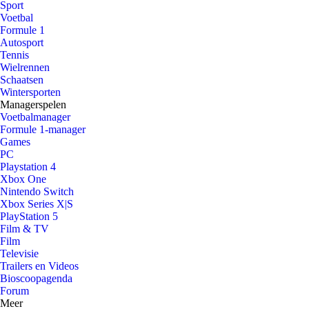
Sport
Voetbal
Formule 1
Autosport
Tennis
Wielrennen
Schaatsen
Wintersporten
Managerspelen
Voetbalmanager
Formule 1-manager
Games
PC
Playstation 4
Xbox One
Nintendo Switch
Xbox Series X|S
PlayStation 5
Film & TV
Film
Televisie
Trailers en Videos
Bioscoopagenda
Forum
Meer