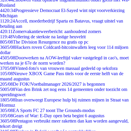
Rusland
44
20:34
Progressieve Democraat El-Sayed wint nipt voorverkiezing
Michigan
11
20:24
Accell, moederbedrijf Sparta en Batavus, vraagt uitstel van
betaling aan
4
20:11
Zomervakantieweerbericht: aanhoudend zomers
1
19:48
Vollering de sterkste na lastige heuvelrit
8
05/08
The Division Resurgence nu gratis op pc
36
05/08
Hackers roven Coldcard-bitcoinwallets leeg voor 114 miljoen
dollar
45
05/08
Doorwerken na AOW-leeftijd vaker vastgelegd in cao's, moet
werken na je 67e de norm worden?
37
05/08
Vinted-foto's van vrouwen massaal gedeeld op seksfora
1
05/08
Nieuwe XBOX Game Pass titels voor de eerste helft van de
maand augustus
2
05/08
De FOK!Voetbalmanager 2026/2027 is begonnen
50
05/08
Van den Brink zet nog eens 14 gemeenten onder toezicht om
spreidingswet
18
05/08
Iran overweegt Europese hulp bij ruimen mijnen in Straat van
Hormuz
3
05/08
EA Sports FC 27 toont The Grounds-modus
1
05/08
Gears of War: E-Day open beta begint 6 augustus
36
05/08
Pentagon verbruikt meer raketten dan kan worden aangevuld,
tekort dreigt