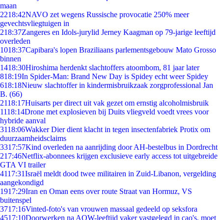
maan
22
18:42
NAVO zet wegens Russische provocatie 250% meer
gevechtsvliegtuigen in
2
18:37
Zangeres en Idols-jurylid Jerney Kaagman op 79-jarige leeftijd
overleden
10
18:37
Capibara's lopen Braziliaans parlementsgebouw Mato Grosso
binnen
14
18:30
Hiroshima herdenkt slachtoffers atoombom, 81 jaar later
8
18:19
In Spider-Man: Brand New Day is Spidey echt weer Spidey
6
18:18
Nieuw slachtoffer in kindermisbruikzaak zorgprofessional Jan
B. (66)
21
18:17
Huisarts per direct uit vak gezet om ernstig alcoholmisbruik
11
18:14
Drone met explosieven bij Duits vliegveld voedt vrees voor
hybride aanval
31
18:06
Wakker Dier dient klacht in tegen insectenfabriek Protix om
duurzaamheidsclaims
33
17:57
Kind overleden na aanrijding door AH-bestelbus in Dordrecht
2
17:46
Netflix-abonnees krijgen exclusieve early access tot uitgebreide
GTA VI trailer
41
17:31
Israël meldt dood twee militairen in Zuid-Libanon, vergelding
aangekondigd
19
17:29
Iran en Oman eens over route Straat van Hormuz, VS
buitenspel
37
17:16
Vinted-foto's van vrouwen massaal gedeeld op seksfora
45
17:10
Doorwerken na AOW-leeftijd vaker vastgelegd in cao's, moet