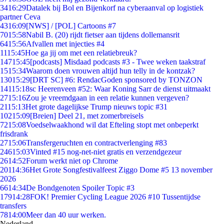
34
16:29
Datalek bij Bol en Bijenkorf na cyberaanval op logistiek
partner Ceva
43
16:09
[NWS] / [POL] Cartoons #7
70
15:58
Nabil B. (20) rijdt fietser aan tijdens dollemansrit
64
15:56
Afvallen met injecties #4
11
15:45
Hoe ga jij om met een relatiebreuk?
147
15:45
[podcasts] Misdaad podcasts #3 - Twee weken taakstraf
15
15:34
Waarom doen vrouwen altijd hun telly in de kontzak?
130
15:29
[DRT SC] #6: RendacGoden sponsored by TONZON
141
15:18
sc Heerenveen #52: Waar Koning Sarr de dienst uitmaakt
27
15:16
Zou je vreemdgaan in een relatie kunnen vergeven?
21
15:13
Het grote dagelijkse Trump nieuws topic #31
102
15:09
[Breien] Deel 21, met zomerbreisels
72
15:08
Voedselwaakhond wil dat Efteling stopt met onbeperkt
frisdrank
27
15:06
Transfergeruchten en contractverlenging #83
246
15:03
Vinted #15 nog-net-niet gratis en verzendgezeur
26
14:52
Forum werkt niet op Chrome
201
14:36
Het Grote Songfestivalfeest Ziggo Dome #5 13 november
2026
66
14:34
De Bondgenoten Spoiler Topic #3
179
14:28
FOK! Premier Cycling League 2026 #10 Tussentijdse
transfers
78
14:00
Meer dan 40 uur werken.
Nederland