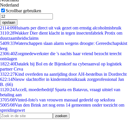
Nederland
Scrollbar gebruiken
opslaan
21
14:09
Huisarts per direct uit vak gezet om ernstig alcoholmisbruik
31
10:28
Wakker Dier dient klacht in tegen insectenfabriek Protix om
duurzaamheidsclaims
54
09:33
Waterschappen slaan alarm wegens droogte: Gereedschapskist
leeg
23
06:40
Zorgmedewerkster die 's nachts haar vriend bezocht terecht
ontslagen
18
22:40
Datalek bij Bol en de Bijenkorf na cyberaanval op logistiek
partner Ceva
33
22:27
Kind overleden na aanrijding door AH-bestelbus in Dordrecht
6
22:14
Nieuw slachtoffer in kindermisbruikzaak zorgprofessional Jan
B. (66)
11
20:24
Accell, moederbedrijf Sparta en Batavus, vraagt uitstel van
betaling aan
37
05/08
Vinted-foto's van vrouwen massaal gedeeld op seksfora
50
05/08
Van den Brink zet nog eens 14 gemeenten onder toezicht om
spreidingswet