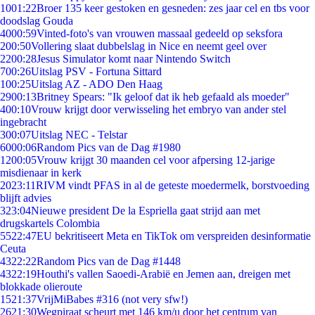
10
01:22
Broer 135 keer gestoken en gesneden: zes jaar cel en tbs voor
doodslag Gouda
40
00:59
Vinted-foto's van vrouwen massaal gedeeld op seksfora
2
00:50
Vollering slaat dubbelslag in Nice en neemt geel over
22
00:28
Jesus Simulator komt naar Nintendo Switch
7
00:26
Uitslag PSV - Fortuna Sittard
1
00:25
Uitslag AZ - ADO Den Haag
29
00:13
Britney Spears: "Ik geloof dat ik heb gefaald als moeder"
4
00:10
Vrouw krijgt door verwisseling het embryo van ander stel
ingebracht
3
00:07
Uitslag NEC - Telstar
60
00:06
Random Pics van de Dag #1980
12
00:05
Vrouw krijgt 30 maanden cel voor afpersing 12-jarige
misdienaar in kerk
20
23:11
RIVM vindt PFAS in al de geteste moedermelk, borstvoeding
blijft advies
3
23:04
Nieuwe president De la Espriella gaat strijd aan met
drugskartels Colombia
55
22:47
EU bekritiseert Meta en TikTok om verspreiden desinformatie
Ceuta
43
22:22
Random Pics van de Dag #1448
43
22:19
Houthi's vallen Saoedi-Arabië en Jemen aan, dreigen met
blokkade olieroute
15
21:37
VrijMiBabes #316 (not very sfw!)
26
21:30
Wegpiraat scheurt met 146 km/u door het centrum van