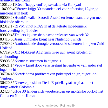
desinformatie Ceuta
1061
20:11
Geen 'happy end' bij seksdate via Kinky.nl
1049
09:49
Vrouw krijgt 30 maanden cel voor afpersing 12-jarige
misdienaar in kerk
960
09:53
Houthi's vallen Saoedi-Arabië en Jemen aan, dreigen met
blokkade olieroute
923
12:17
RIVM vindt PFAS in al de geteste moedermelk,
borstvoeding blijft advies
898
09:45
Trailers kijken: de bioscoopreleases van week 32
834
15:00
Jesus Simulator komt naar Nintendo Switch
729
09:28
Aanhoudende droogte veroorzaakt scheuren in dijken Zuid-
Holland
677
19:57
XR blokkeert A12 ruim twee uur, agent gebeten bij
aanhouding
598
08:35
Nieuw te streamen in augustus
586
21:14
Vrouw krijgt door verwisseling het embryo van ander stel
ingebracht
367
04:46
Niewiadoma profiteert van pokerspel en grijpt geel op
Ventoux
364
20:35
Nieuwe president De la Espriella gaat strijd aan met
drugskartels Colombia
324
23:46
Hoe 30 landen zich voorbereiden op mogelijke oorlog met
China en Noord-Korea
▼ Advertentie door Refinery89