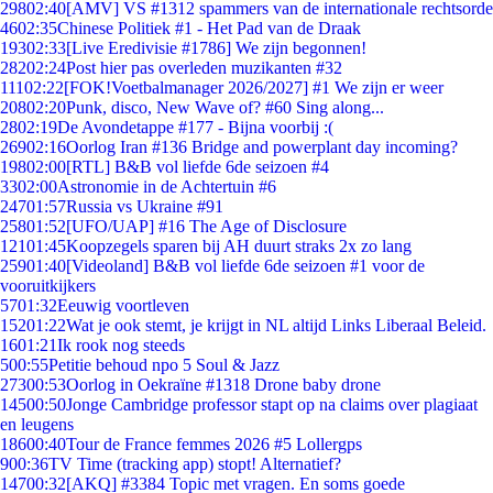
298
02:40
[AMV] VS #1312 spammers van de internationale rechtsorde
46
02:35
Chinese Politiek #1 - Het Pad van de Draak
193
02:33
[Live Eredivisie #1786] We zijn begonnen!
282
02:24
Post hier pas overleden muzikanten #32
111
02:22
[FOK!Voetbalmanager 2026/2027] #1 We zijn er weer
208
02:20
Punk, disco, New Wave of? #60 Sing along...
28
02:19
De Avondetappe #177 - Bijna voorbij :(
269
02:16
Oorlog Iran #136 Bridge and powerplant day incoming?
198
02:00
[RTL] B&B vol liefde 6de seizoen #4
33
02:00
Astronomie in de Achtertuin #6
247
01:57
Russia vs Ukraine #91
258
01:52
[UFO/UAP] #16 The Age of Disclosure
121
01:45
Koopzegels sparen bij AH duurt straks 2x zo lang
259
01:40
[Videoland] B&B vol liefde 6de seizoen #1 voor de
vooruitkijkers
57
01:32
Eeuwig voortleven
152
01:22
Wat je ook stemt, je krijgt in NL altijd Links Liberaal Beleid.
16
01:21
Ik rook nog steeds
5
00:55
Petitie behoud npo 5 Soul & Jazz
273
00:53
Oorlog in Oekraïne #1318 Drone baby drone
145
00:50
Jonge Cambridge professor stapt op na claims over plagiaat
en leugens
186
00:40
Tour de France femmes 2026 #5 Lollergps
9
00:36
TV Time (tracking app) stopt! Alternatief?
147
00:32
[AKQ] #3384 Topic met vragen. En soms goede