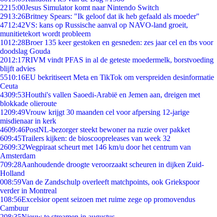
22
15:00
Jesus Simulator komt naar Nintendo Switch
29
13:26
Britney Spears: "Ik geloof dat ik heb gefaald als moeder"
47
12:42
VS: kans op Russische aanval op NAVO-land groeit,
munitietekort wordt probleem
10
12:28
Broer 135 keer gestoken en gesneden: zes jaar cel en tbs voor
doodslag Gouda
20
12:17
RIVM vindt PFAS in al de geteste moedermelk, borstvoeding
blijft advies
55
10:16
EU bekritiseert Meta en TikTok om verspreiden desinformatie
Ceuta
43
09:53
Houthi's vallen Saoedi-Arabië en Jemen aan, dreigen met
blokkade olieroute
12
09:49
Vrouw krijgt 30 maanden cel voor afpersing 12-jarige
misdienaar in kerk
46
09:46
PostNL-bezorger steekt bewoner na ruzie over pakket
6
09:45
Trailers kijken: de bioscoopreleases van week 32
26
09:32
Wegpiraat scheurt met 146 km/u door het centrum van
Amsterdam
7
09:28
Aanhoudende droogte veroorzaakt scheuren in dijken Zuid-
Holland
0
08:59
Van de Zandschulp overleeft matchpoints, ook Griekspoor
verder in Montreal
1
08:56
Excelsior opent seizoen met ruime zege op promovendus
Cambuur
2
08:35
Nieuw te streamen in augustus