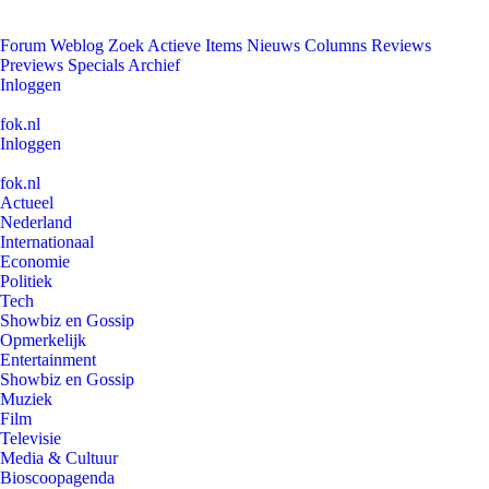
Forum
Weblog
Zoek
Actieve Items
Nieuws
Columns
Reviews
Previews
Specials
Archief
Inloggen
fok.nl
Inloggen
fok.nl
Actueel
Nederland
Internationaal
Economie
Politiek
Tech
Showbiz en Gossip
Opmerkelijk
Entertainment
Showbiz en Gossip
Muziek
Film
Televisie
Media & Cultuur
Bioscoopagenda