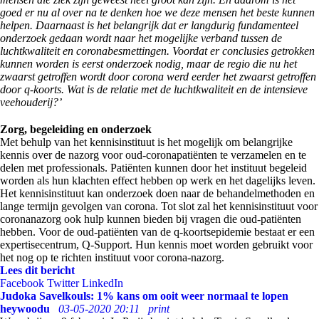
goed er nu al over na te denken hoe we deze mensen het beste kunnen
helpen. Daarnaast is het belangrijk dat er langdurig fundamenteel
onderzoek gedaan wordt naar het mogelijke verband tussen de
luchtkwaliteit en coronabesmettingen. Voordat er conclusies getrokken
kunnen worden is eerst onderzoek nodig, maar de regio die nu het
zwaarst getroffen wordt door corona werd eerder het zwaarst getroffen
door q-koorts. Wat is de relatie met de luchtkwaliteit en de intensieve
veehouderij?’
Zorg, begeleiding en onderzoek
Met behulp van het kennisinstituut is het mogelijk om belangrijke
kennis over de nazorg voor oud-coronapatiënten te verzamelen en te
delen met professionals. Patiënten kunnen door het instituut begeleid
worden als hun klachten effect hebben op werk en het dagelijks leven.
Het kennisinstituut kan onderzoek doen naar de behandelmethoden en
lange termijn gevolgen van corona. Tot slot zal het kennisinstituut voor
coronanazorg ook hulp kunnen bieden bij vragen die oud-patiënten
hebben. Voor de oud-patiënten van de q-koortsepidemie bestaat er een
expertisecentrum, Q-Support. Hun kennis moet worden gebruikt voor
het nog op te richten instituut voor corona-nazorg.
Lees dit bericht
Facebook
Twitter
LinkedIn
Judoka Savelkouls: 1% kans om ooit weer normaal te lopen
heywoodu
03-05-2020 20:11
print