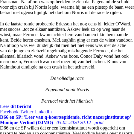
Fransman. Na afloop was op beelden te zien dat Pagenaud de schuld
voor zijn crash bij Norris legde, waarna hij na een pitstop de baan weer
betrad met ogenschijnlijk het doel om Norris uit de race te rijden.
In de laatste ronde probeerde Ericsson het nog eens bij leider O'Ward,
met succes...tot ze elkaar aantikten. Askew leek zo op weg naar de
winst, maar Ferrucci kwam achter hem vandaan en tikte hem aan de
kant. Beide heren crashten, McLaughlin ging er met de winst vandoor.
Na afloop was wel duidelijk dat men het niet eens was met de actie
van de jonge en zichzelf regelmatig misdragende Ferrucci, die het
allemaal hilarisch vond. Askew was boos, Conor Daly vond het ook
maar onzin, Ferrucci kwam niet meer bij van het lachen. Rinus van
Kalmthout eindigde na een crash in het achterveld.
De volledige race
Pagenaud naait Norris
Ferrucci vindt het hilarisch
Lees dit bericht
Facebook
Twitter
LinkedIn
D66 en SP: 'Leer van q-koortsepidemie, richt nazorginstituut op'
Monique Verlind (DJMO)
03-05-2020 20:12
print
D66 en de SP willen dat er een kennisinstituut wordt opgericht om
nazorg te bieden aan coronapatiënten. Veel nodige kennis over nazorg