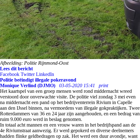
Afbeelding: Politie Rijnmond-Oost
Lees dit bericht
Facebook
Twitter
LinkedIn
Politie beëindigt illegale pokeravond
Monique Verlind (DJMO)
03-05-2020 15:41
print
Het kaartspel van een groep mensen werd rond middernacht wreed
verstoord door onverwachte visite. De politie viel zondag 3 mei even
na middernacht een pand op het bedrijventerrein Rivium in Capelle
aan den IJssel binnen, na vermoedens van illegale gokpraktijken. Twee
Rotterdammers van 36 en 24 jaar zijn aangehouden, en een bedrag van
ruim 9.000 euro werd in beslag genomen.
In totaal acht mannen en een vrouw waren in het bedrijfspand aan de
4e Riviumstraat aanwezig. Er werd gepokerd en diverse deelnemers
hadden flinke geldbedragen op zak. Het werd een duur avondje, want