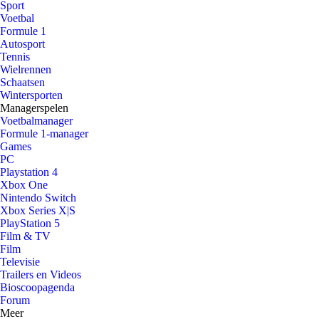
Sport
Voetbal
Formule 1
Autosport
Tennis
Wielrennen
Schaatsen
Wintersporten
Managerspelen
Voetbalmanager
Formule 1-manager
Games
PC
Playstation 4
Xbox One
Nintendo Switch
Xbox Series X|S
PlayStation 5
Film & TV
Film
Televisie
Trailers en Videos
Bioscoopagenda
Forum
Meer