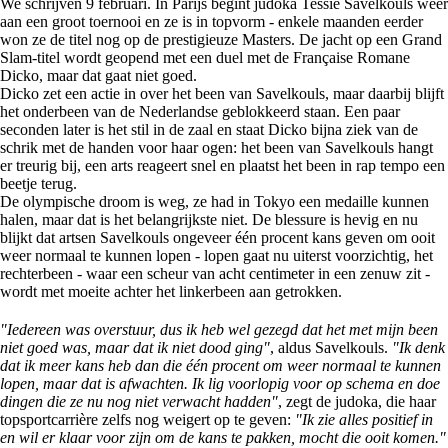
We schrijven 9 februari. In Parijs begint judoka Tessie Savelkouls weer
aan een groot toernooi en ze is in topvorm - enkele maanden eerder
won ze de titel nog op de prestigieuze Masters. De jacht op een Grand
Slam-titel wordt geopend met een duel met de Française Romane
Dicko, maar dat gaat niet goed.
Dicko zet een actie in over het been van Savelkouls, maar daarbij blijft
het onderbeen van de Nederlandse geblokkeerd staan. Een paar
seconden later is het stil in de zaal en staat Dicko bijna ziek van de
schrik met de handen voor haar ogen: het been van Savelkouls hangt
er treurig bij, een arts reageert snel en plaatst het been in rap tempo een
beetje terug.
De olympische droom is weg, ze had in Tokyo een medaille kunnen
halen, maar dat is het belangrijkste niet. De blessure is hevig en nu
blijkt dat artsen Savelkouls ongeveer één procent kans geven om ooit
weer normaal te kunnen lopen - lopen gaat nu uiterst voorzichtig, het
rechterbeen - waar een scheur van acht centimeter in een zenuw zit -
wordt met moeite achter het linkerbeen aan getrokken.
"Iedereen was overstuur, dus ik heb wel gezegd dat het met mijn been
niet goed was, maar dat ik niet dood ging"
, aldus Savelkouls.
"Ik denk
dat ik meer kans heb dan die één procent om weer normaal te kunnen
lopen, maar dat is afwachten. Ik lig voorlopig voor op schema en doe
dingen die ze nu nog niet verwacht hadden"
, zegt de judoka, die haar
topsportcarrière zelfs nog weigert op te geven:
"Ik zie alles positief in
en wil er klaar voor zijn om de kans te pakken, mocht die ooit komen."