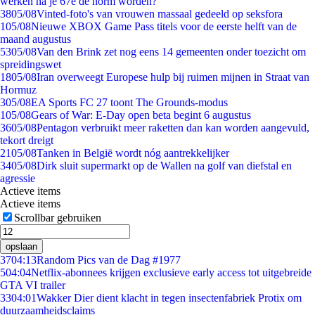
werken na je 67e de norm worden?
38
05/08
Vinted-foto's van vrouwen massaal gedeeld op seksfora
1
05/08
Nieuwe XBOX Game Pass titels voor de eerste helft van de
maand augustus
53
05/08
Van den Brink zet nog eens 14 gemeenten onder toezicht om
spreidingswet
18
05/08
Iran overweegt Europese hulp bij ruimen mijnen in Straat van
Hormuz
3
05/08
EA Sports FC 27 toont The Grounds-modus
1
05/08
Gears of War: E-Day open beta begint 6 augustus
36
05/08
Pentagon verbruikt meer raketten dan kan worden aangevuld,
tekort dreigt
21
05/08
Tanken in België wordt nóg aantrekkelijker
34
05/08
Dirk sluit supermarkt op de Wallen na golf van diefstal en
agressie
Actieve items
Actieve items
Scrollbar gebruiken
opslaan
37
04:13
Random Pics van de Dag #1977
5
04:04
Netflix-abonnees krijgen exclusieve early access tot uitgebreide
GTA VI trailer
33
04:01
Wakker Dier dient klacht in tegen insectenfabriek Protix om
duurzaamheidsclaims