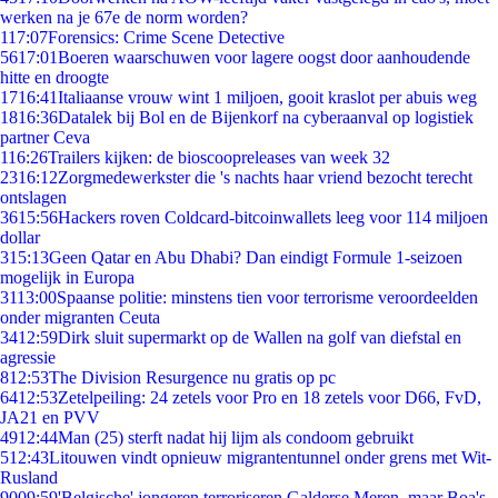
werken na je 67e de norm worden?
1
17:07
Forensics: Crime Scene Detective
56
17:01
Boeren waarschuwen voor lagere oogst door aanhoudende
hitte en droogte
17
16:41
Italiaanse vrouw wint 1 miljoen, gooit kraslot per abuis weg
18
16:36
Datalek bij Bol en de Bijenkorf na cyberaanval op logistiek
partner Ceva
1
16:26
Trailers kijken: de bioscoopreleases van week 32
23
16:12
Zorgmedewerkster die 's nachts haar vriend bezocht terecht
ontslagen
36
15:56
Hackers roven Coldcard-bitcoinwallets leeg voor 114 miljoen
dollar
3
15:13
Geen Qatar en Abu Dhabi? Dan eindigt Formule 1-seizoen
mogelijk in Europa
31
13:00
Spaanse politie: minstens tien voor terrorisme veroordeelden
onder migranten Ceuta
34
12:59
Dirk sluit supermarkt op de Wallen na golf van diefstal en
agressie
8
12:53
The Division Resurgence nu gratis op pc
64
12:53
Zetelpeiling: 24 zetels voor Pro en 18 zetels voor D66, FvD,
JA21 en PVV
49
12:44
Man (25) sterft nadat hij lijm als condoom gebruikt
5
12:43
Litouwen vindt opnieuw migrantentunnel onder grens met Wit-
Rusland
90
09:59
'Belgische' jongeren terroriseren Galderse Meren, maar Boa's