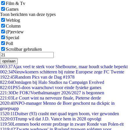
Film & Tv
Games
Toon berichten van deze types
Weblog
Column
(P)review
Special
Poll
Scrollbar gebruiken
opslaan
0
03:37
Ajax veel te sterk voor Shelbourne, maar houdt schade beperkt
0
02:34
Nieuwkomers schitteren bij ruime Europese zege FC Twente
19
22:45
Random Pics van de Dag #1978
8
22:04
Ontslagen bij Halo Studios na Campaign Evolved
8
22:01
PS5-doos waarschuwt voor einde fysieke games
2
21:30
De FOK!Voetbalmanager 2026/2027 is begonnen
2
21:03
Le Court wint na nerveuze finale, Pieterse derde
20
20:40
NPO-manager Menno de Boer geschorst na dickpic in
groepsapp
15
20:11
Duitser (93) crasht met quad tegen boom, vier gewonden
32
20:03
Trump wil dat J.D. Vance hem in 2028 opvolgt
1
19:50
Lemmen boekt eerste profzege in zware Ronde van Polen-rit
13
19:42
'Zwarte weduwes' in Rusland trouwen soldaten voor