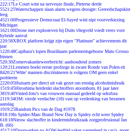
2
22:17
Le Court wint na nerveuze finale, Pieterse derde
55
21:25
Waterschappen slaan alarm wegens droogte: Gereedschapskist
leeg
45
21:00
Progressieve Democraat El-Sayed wint nipt voorverkiezing
Michigan
16
21:00
Drone met explosieven bij Duits vliegveld voedt vrees voor
hybride aanval
2
20:58
XBOX platform krijgt zijn eigen "Platinum" achievements dit
jaar
12
20:48
Capibara's lopen Braziliaans parlementsgebouw Mato Grosso
binnen
5
20:30
Zomervakantieweerbericht: aanhoudend zomers
1
20:21
Lemmen boekt eerste profzege in zware Ronde van Polen-rit
84
20:21
'Witte' mannen discrimineren is volgens OM geen enkel
probleem
22
20:05
Huisarts per direct uit vak gezet om ernstig alcoholmisbruik
15
19:45
Hiroshima herdenkt slachtoffers atoombom, 81 jaar later
38
19:40
Vinted-foto's van vrouwen massaal gedeeld op seksfora
21
19:34
OM: vierde verdachte (18) vast op verdenking van beramen
aanslag
19
19:25
Random Pics van de Dag #1978
8
18:19
In Spider-Man: Brand New Day is Spidey echt weer Spidey
6
18:18
Nieuw slachtoffer in kindermisbruikzaak zorgprofessional Jan
B. (66)
45
17:10
Doorwerken na AOW-leeftijd vaker vastgelegd in cao's, moet