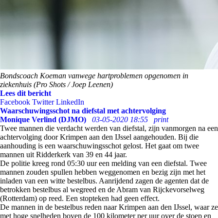
Bondscoach Koeman vanwege hartproblemen opgenomen in
ziekenhuis (Pro Shots / Joep Leenen)
Lees dit bericht
Facebook
Twitter
LinkedIn
Waarschuwingsschot na diefstal met achtervolging
Monique Verlind (DJMO)
03-05-2020 18:55
print
Twee mannen die verdacht werden van diefstal, zijn vanmorgen na een
achtervolging door Krimpen aan den IJssel aangehouden. Bij die
aanhouding is een waarschuwingsschot gelost. Het gaat om twee
mannen uit Ridderkerk van 39 en 44 jaar.
De politie kreeg rond 05:30 uur een melding van een diefstal. Twee
mannen zouden spullen hebben weggenomen en bezig zijn met het
inladen van een witte bestelbus. Aanrijdend zagen de agenten dat de
betrokken bestelbus al wegreed en de Abram van Rijckevorselweg
(Rotterdam) op reed. Een stopteken had geen effect.
De mannen in de bestelbus reden naar Krimpen aan den IJssel, waar ze
met hoge snelheden boven de 100 kilometer per uur over de stoep en