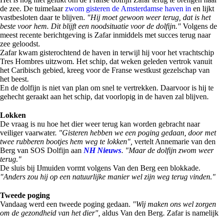
de zee. De tuimelaar
zwom gisteren de Amsterdamse haven in
en lijkt
vastbesloten daar te blijven.
"Hij moet gewoon weer terug, dat is het
beste voor hem. Dit blijft een noodsituatie voor de dolfijn."
Volgens de
meest recente berichtgeving is Zafar inmiddels met succes terug naar
zee geloodst.
Zafar kwam gisterochtend de haven in terwijl hij voor het vrachtschip
Tres Hombres uitzwom. Het schip, dat weken geleden vertrok vanuit
het Caribisch gebied, kreeg voor de Franse westkust gezelschap van
het beest.
En de dolfijn is niet van plan om snel te vertrekken. Daarvoor is hij te
gehecht geraakt aan het schip, dat voorlopig in de haven zal blijven.
Lokken
De vraag is nu hoe het dier weer terug kan worden gebracht naar
veiliger vaarwater.
"Gisteren hebben we een poging gedaan, door met
twee rubberen bootjes hem weg te lokken",
vertelt Annemarie van den
Berg van SOS Dolfijn aan
NH Nieuws
.
"Maar de dolfijn zwom weer
terug."
De sluis bij IJmuiden vormt volgens Van den Berg een blokkade.
"Anders zou hij op een natuurlijke manier wel zijn weg terug vinden."
Tweede poging
Vandaag werd een tweede poging gedaan.
"Wij maken ons wel zorgen
om de gezondheid van het dier",
aldus Van den Berg. Zafar is namelijk