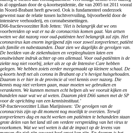
is al opgedaan door de q-koortsepidemie, die van 2005 tot 2011 vooral
in Noord-Brabant heeft gewoed. Ook is fundamenteel onderzoek
gewenst naar de relatie tussen luchtvervuiling, bijvoorbeeld door de
intensieve veehouderij, en coronabesmettingen.
D66-fractievoorzitter Rob Jetten:
‘Het is belangrijk dat we ons
voorbereiden op wat er na de coronacrisis komen gaat. Van artsen
weten we dat nazorg voor oud-patiënten heel belangrijk zal zijn. Het
coronavirus kan enorm ingrijpend zijn voor zowel zorgverlener, patiënt
als familie en nabestaanden. Daar zien we dagelijks de gevolgen van.
De beelden van de ziekenhuizen en verpleeghuizen laten een
onuitwisbare indruk achter op ons allemaal. Voor oud-patiënten is de
ziekte nog niet voorbij, zeker als ze op de Intensive Care hebben
gelegen. We hebben zoiets eerder meegemaakt op kleinere schaal. De
q-koorts heeft net als corona in Brabant op z’n hevigst huisgehouden.
Daarom is er hier in de provincie al veel kennis over nazorg. Die
kennis mag niet verloren gaan, maar moeten we gebruiken en
verankeren. We kunnen mensen echt helpen als we vooruit kijken en
handelen naar wat we al weten. Daarom pleit D66 samen met de SP
voor de oprichting van een kennisinstituut.’
SP-fractievoorzitter Lilian Marijnissen:
‘De gevolgen van de
coronacrisis zijn op dit moment nog moeilijk te overzien. Terwijl
zorgverleners dag en nacht werken om patiënten te behandelen staan
grote delen van het land stil om verdere verspreiding van het virus te
voorkomen. Wat we wel weten is dat de impact op de levens van
mensen die ziek zijn geweest heel groot kan zijn. En daarom is het