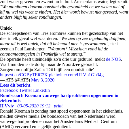
zout water gewend en zwemt nu in brak Amsterdams water, legt ze uit.
"We monitoren daarom constant zijn gezondheid en we weten niet of
hij nu wel vis weet te vinden. Het dier wordt bewust niet gevoerd, want
anders blijft hij zeker rondhangen."
Uniek
De scheepslieden van Tres Hombres kunnen het gezelschap van het
dier in elk geval wel waarderen.
"We zien op zee regelmatig dolfijnen,
maar dit is wel uniek, dat hij helemaal mee is gezwommen",
stelt
zeeman Paul Lansbergen.
"Waarom? Misschien vond hij de
coronamaatregelen in Frankrijk wel te streng!"
De operatie heeft uiteindelijk zo'n drie uur geduurd, meldt
de NOS
.
Via IJmuiden is de dolfijn naar de Noordzee gebracht.
Zorgen om dolfijn Zafar: 'Dit blijft een noodsituatie'
https://t.co/CGByTEiC2K
pic.twitter.com/ULVp1Gb34g
— AT5 (@AT5)
May 3, 2020
Lees dit bericht
Facebook
Twitter
LinkedIn
Bondscoach Koeman vanwege hartproblemen opgenomen in
ziekenhuis
H.Vviv
03-05-2020 19:12
print
Ronald Koeman is zondag met spoed opgenomen in het ziekenhuis,
melden
diverse media
De bondscoach van het Nederlands werd
vanwege hartproblemen naar het Amsterdams Medisch Centrum
(AMC) vervoerd en is gelijk gedotterd.