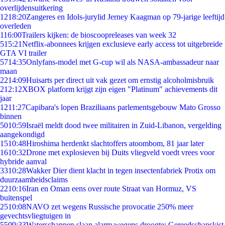
overlijdensuitkering
12
18:20
Zangeres en Idols-jurylid Jerney Kaagman op 79-jarige leeftijd
overleden
1
16:00
Trailers kijken: de bioscoopreleases van week 32
5
15:21
Netflix-abonnees krijgen exclusieve early access tot uitgebreide
GTA VI trailer
57
14:35
Onlyfans-model met G-cup wil als NASA-ambassadeur naar
maan
22
14:09
Huisarts per direct uit vak gezet om ernstig alcoholmisbruik
2
12:12
XBOX platform krijgt zijn eigen "Platinum" achievements dit
jaar
12
11:27
Capibara's lopen Braziliaans parlementsgebouw Mato Grosso
binnen
50
10:59
Israël meldt dood twee militairen in Zuid-Libanon, vergelding
aangekondigd
15
10:48
Hiroshima herdenkt slachtoffers atoombom, 81 jaar later
16
10:32
Drone met explosieven bij Duits vliegveld voedt vrees voor
hybride aanval
33
10:28
Wakker Dier dient klacht in tegen insectenfabriek Protix om
duurzaamheidsclaims
22
10:16
Iran en Oman eens over route Straat van Hormuz, VS
buitenspel
25
10:08
NAVO zet wegens Russische provocatie 250% meer
gevechtsvliegtuigen in
55
09:33
Waterschappen slaan alarm wegens droogte: Gereedschapskist