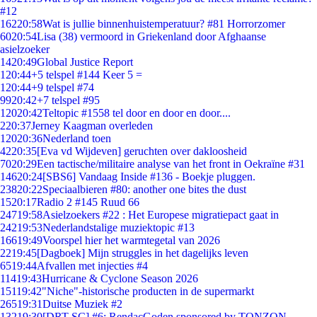
#12
162
20:58
Wat is jullie binnenhuistemperatuur? #81 Horrorzomer
60
20:54
Lisa (38) vermoord in Griekenland door Afghaanse
asielzoeker
14
20:49
Global Justice Report
1
20:44
+5 telspel #144 Keer 5 =
1
20:44
+9 telspel #74
99
20:42
+7 telspel #95
120
20:42
Teltopic #1558 tel door en door en door....
2
20:37
Jerney Kaagman overleden
120
20:36
Nederland toen
42
20:35
[Eva vd Wijdeven] geruchten over dakloosheid
70
20:29
Een tactische/militaire analyse van het front in Oekraïne #31
146
20:24
[SBS6] Vandaag Inside #136 - Boekje pluggen.
238
20:22
Speciaalbieren #80: another one bites the dust
15
20:17
Radio 2 #145 Ruud 66
247
19:58
Asielzoekers #22 : Het Europese migratiepact gaat in
242
19:53
Nederlandstalige muziektopic #13
166
19:49
Voorspel hier het warmtegetal van 2026
22
19:45
[Dagboek] Mijn struggles in het dagelijks leven
65
19:44
Afvallen met injecties #4
114
19:43
Hurricane & Cyclone Season 2026
151
19:42
"Niche"-historische producten in de supermarkt
265
19:31
Duitse Muziek #2
132
19:30
[DRT SC] #6: RendacGoden sponsored by TONZON