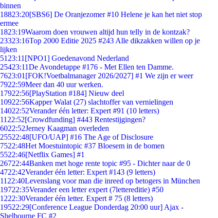
binnen
188
23:20
[SBS6] De Oranjezomer #10 Helene je kan het niet stop
ermee
18
23:19
Waarom doen vrouwen altijd hun telly in de kontzak?
233
23:16
Top 2000 Editie 2025 #243 Alle dikzakken willen op je
lijken
51
23:11
[NPO1] Goedenavond Nederland
254
23:11
De Avondetappe #176 - Met Ellen ten Damme.
76
23:01
[FOK!Voetbalmanager 2026/2027] #1 We zijn er weer
79
22:59
Meer dan 40 uur werken.
179
22:56
[PlayStation #184] Nieuw deel
109
22:56
Kapper Walat (27) slachtoffer van vernielingen
140
22:52
Verander één letter: Expert #91 (10 letters)
11
22:52
[Crowdfunding] #443 Rentestijgingen?
60
22:52
Jerney Kaagman overleden
255
22:48
[UFO/UAP] #16 The Age of Disclosure
75
22:48
Het Moestuintopic #37 Bloesem in de bomen
55
22:46
[Netflix Games] #1
267
22:44
Banken met hoge rente topic #95 - Dichter naar de 0
47
22:42
Verander één letter: Expert #143 (9 letters)
11
22:40
Levenslang voor man die inreed op betogers in München
197
22:35
Verander een letter expert (7lettereditie) #50
12
22:30
Verander één letter. Expert # 75 (8 letters)
195
22:29
[Conference League Donderdag 20:00 uur] Ajax -
Shelbourne FC #2