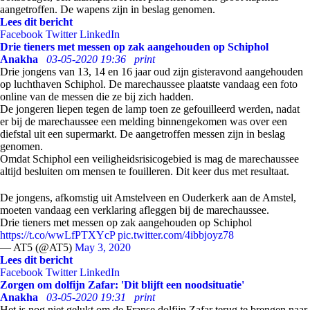
aangetroffen. De wapens zijn in beslag genomen.
Lees dit bericht
Facebook
Twitter
LinkedIn
Drie tieners met messen op zak aangehouden op Schiphol
Anakha
03-05-2020 19:36
print
Drie jongens van 13, 14 en 16 jaar oud zijn gisteravond aangehouden
op luchthaven Schiphol. De marechaussee plaatste vandaag een foto
online van de messen die ze bij zich hadden.
De jongeren liepen tegen de lamp toen ze gefouilleerd werden, nadat
er bij de marechaussee een melding binnengekomen was over een
diefstal uit een supermarkt. De aangetroffen messen zijn in beslag
genomen.
Omdat Schiphol een veiligheidsrisicogebied is mag de marechaussee
altijd besluiten om mensen te fouilleren. Dit keer dus met resultaat.
De jongens, afkomstig uit Amstelveen en Ouderkerk aan de Amstel,
moeten vandaag een verklaring afleggen bij de marechaussee.
Drie tieners met messen op zak aangehouden op Schiphol
https://t.co/wwLfPTXYcP
pic.twitter.com/4ibbjoyz78
— AT5 (@AT5)
May 3, 2020
Lees dit bericht
Facebook
Twitter
LinkedIn
Zorgen om dolfijn Zafar: 'Dit blijft een noodsituatie'
Anakha
03-05-2020 19:31
print
Het is nog niet gelukt om de Franse dolfijn Zafar terug te brengen naar