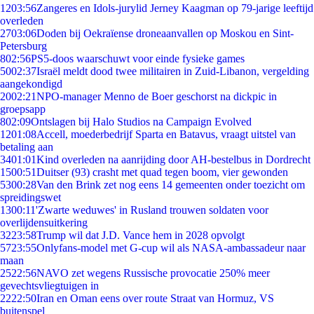
12
03:56
Zangeres en Idols-jurylid Jerney Kaagman op 79-jarige leeftijd
overleden
27
03:06
Doden bij Oekraïense droneaanvallen op Moskou en Sint-
Petersburg
8
02:56
PS5-doos waarschuwt voor einde fysieke games
50
02:37
Israël meldt dood twee militairen in Zuid-Libanon, vergelding
aangekondigd
20
02:21
NPO-manager Menno de Boer geschorst na dickpic in
groepsapp
8
02:09
Ontslagen bij Halo Studios na Campaign Evolved
12
01:08
Accell, moederbedrijf Sparta en Batavus, vraagt uitstel van
betaling aan
34
01:01
Kind overleden na aanrijding door AH-bestelbus in Dordrecht
15
00:51
Duitser (93) crasht met quad tegen boom, vier gewonden
53
00:28
Van den Brink zet nog eens 14 gemeenten onder toezicht om
spreidingswet
13
00:11
'Zwarte weduwes' in Rusland trouwen soldaten voor
overlijdensuitkering
32
23:58
Trump wil dat J.D. Vance hem in 2028 opvolgt
57
23:55
Onlyfans-model met G-cup wil als NASA-ambassadeur naar
maan
25
22:56
NAVO zet wegens Russische provocatie 250% meer
gevechtsvliegtuigen in
22
22:50
Iran en Oman eens over route Straat van Hormuz, VS
buitenspel