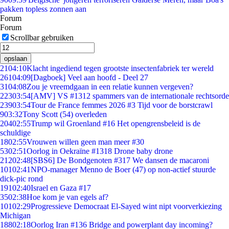
pakken topless zonnen aan
Forum
Forum
Scrollbar gebruiken
opslaan
21
04:10
Klacht ingediend tegen grootste insectenfabriek ter wereld
261
04:09
[Dagboek] Veel aan hoofd - Deel 27
31
04:08
Zou je vreemdgaan in een relatie kunnen vergeven?
223
03:54
[AMV] VS #1312 spammers van de internationale rechtsorde
239
03:54
Tour de France femmes 2026 #3 Tijd voor de borstcrawl
9
03:32
Tony Scott (54) overleden
204
02:55
Trump wil Groenland #16 Het opengrensbeleid is de
schuldige
18
02:55
Vrouwen willen geen man meer #30
53
02:51
Oorlog in Oekraïne #1318 Drone baby drone
212
02:48
[SBS6] De Bondgenoten #317 We dansen de macaroni
101
02:41
NPO-manager Menno de Boer (47) op non-actief stuurde
dick-pic rond
191
02:40
Israel en Gaza #17
35
02:38
Hoe kom je van egels af?
101
02:29
Progressieve Democraat El-Sayed wint nipt voorverkiezing
Michigan
188
02:18
Oorlog Iran #136 Bridge and powerplant day incoming?