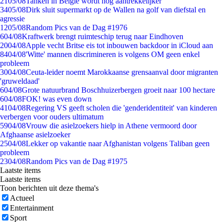
21
05/08
Tanken in België wordt nóg aantrekkelijker
34
05/08
Dirk sluit supermarkt op de Wallen na golf van diefstal en
agressie
12
05/08
Random Pics van de Dag #1976
6
04/08
Kraftwerk brengt ruimteschip terug naar Eindhoven
20
04/08
Apple vecht Britse eis tot inbouwen backdoor in iCloud aan
84
04/08
'Witte' mannen discrimineren is volgens OM geen enkel
probleem
30
04/08
Ceuta-leider noemt Marokkaanse grensaanval door migranten
'gruweldaad'
6
04/08
Grote natuurbrand Boschhuizerbergen groeit naar 100 hectare
6
04/08
FOK! was even down
41
04/08
Regering VS geeft scholen die 'genderidentiteit' van kinderen
verbergen voor ouders ultimatum
59
04/08
Vrouw die asielzoekers hielp in Athene vermoord door
Afghaanse asielzoeker
25
04/08
Lekker op vakantie naar Afghanistan volgens Taliban geen
probleem
23
04/08
Random Pics van de Dag #1975
Laatste items
Laatste items
Toon berichten uit deze thema's
Actueel
Entertainment
Sport