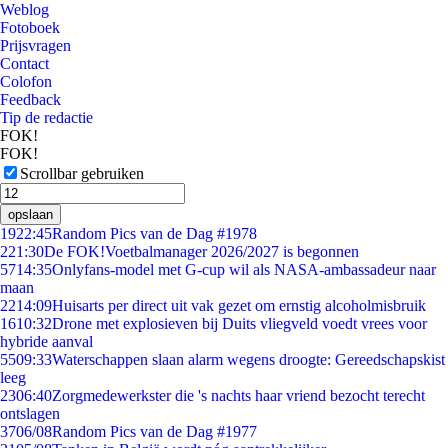
Weblog
Fotoboek
Prijsvragen
Contact
Colofon
Feedback
Tip de redactie
FOK!
FOK!
Scrollbar gebruiken
opslaan
19
22:45
Random Pics van de Dag #1978
2
21:30
De FOK!Voetbalmanager 2026/2027 is begonnen
57
14:35
Onlyfans-model met G-cup wil als NASA-ambassadeur naar
maan
22
14:09
Huisarts per direct uit vak gezet om ernstig alcoholmisbruik
16
10:32
Drone met explosieven bij Duits vliegveld voedt vrees voor
hybride aanval
55
09:33
Waterschappen slaan alarm wegens droogte: Gereedschapskist
leeg
23
06:40
Zorgmedewerkster die 's nachts haar vriend bezocht terecht
ontslagen
37
06/08
Random Pics van de Dag #1977