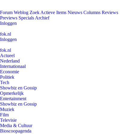
Forum
Weblog
Zoek
Actieve Items
Nieuws
Columns
Reviews
Previews
Specials
Archief
Inloggen
fok.nl
Inloggen
fok.nl
Actueel
Nederland
Internationaal
Economie
Politiek
Tech
Showbiz en Gossip
Opmerkelijk
Entertainment
Showbiz en Gossip
Muziek
Film
Televisie
Media & Cultuur
Bioscoopagenda