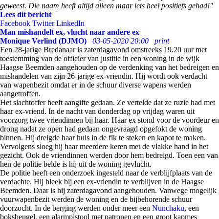
geweest. Die naam heeft altijd alleen maar iets heel positiefs gehad!"
Lees dit bericht
Facebook
Twitter
LinkedIn
Man mishandelt ex, vlucht naar andere ex
Monique Verlind (DJMO)
03-05-2020 20:00
print
Een 28-jarige Bredanaar is zaterdagavond omstreeks 19.20 uur met
toestemming van de officier van justitie in een woning in de wijk
Haagse Beemden aangehouden op de verdenking van het bedreigen en
mishandelen van zijn 26-jarige ex-vriendin. Hij wordt ook verdacht
van wapenbezit omdat er in de schuur diverse wapens werden
aangetroffen.
Het slachtoffer heeft aangifte gedaan. Ze vertelde dat ze ruzie had met
haar ex-vriend. In de nacht van donderdag op vrijdag waren uit
voorzorg twee vriendinnen bij haar. Haar ex stond voor de voordeur en
drong nadat ze open had gedaan ongevraagd opgefokt de woning
binnen. Hij dreigde haar huis in de fik te steken en kapot te maken.
Vervolgens sloeg hij haar meerdere keren met de vlakke hand in het
gezicht. Ook de vriendinnen werden door hem bedreigd. Toen een van
hen de politie belde is hij uit de woning gevlucht.
De politie heeft een onderzoek ingesteld naar de verblijfplaats van de
verdachte. Hij bleek bij een ex-vriendin te verblijven in de Haagse
Beemden. Daar is hij zaterdagavond aangehouden. Vanwege mogelijk
vuurwapenbezit werden de woning en de bijbehorende schuur
doorzocht. In de berging werden onder meer een
Nunchaku
, een
boksbeugel, een alarmpistool met patronen en een groot kapmes