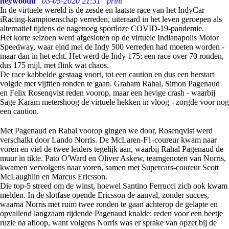
heywoodu
03-05-2020 21:31
print
In de virtuele wereld is de zesde en laatste race van het IndyCar
iRacing-kampioenschap verreden, uiteraard in het leven geroepen als
alternatief tijdens de nagenoeg sportloze COVID-19-pandemie.
Het korte seizoen werd afgesloten op de virtuele Indianapolis Motor
Speedway, waar eind mei de Indy 500 verreden had moeten worden -
maar dan in het echt. Het werd de Indy 175: een race over 70 ronden,
dus 175 mijl, met flink wat chaos.
De race kabbelde gestaag voort, tot een caution en dus een herstart
volgde met vijftien ronden te gaan. Graham Rahal, Simon Pagenaud
en Felix Rosenqvist reden voorop, maar een hevige crash - waarbij
Sage Karam metershoog de virtuele hekken in vloog - zorgde voor nog
een caution.
Met Pagenaud en Rahal voorop gingen we door, Rosenqvist werd
verschalkt door Lando Norris. De McLaren-F1-coureur kwam naar
voren en viel de twee leiders tegelijk aan, waarbij Rahal Pagenaud de
muur in tikte. Pato O'Ward en Oliver Askew, teamgenoten van Norris,
kwamen vervolgens naar voren, samen met Supercars-coureur Scott
McLaughlin en Marcus Ericsson.
Die top-5 streed om de winst, hoewel Santino Ferrucci zich ook kwam
melden. In de slotfase opende Ericsson de aanval, zonder succes,
waarna Norris met ruim twee ronden te gaan achterop de gelapte en
opvallend langzaam rijdende Pagenaud knalde: reden voor een beetje
ruzie na afloop, want volgens Norris was er sprake van opzet bij de