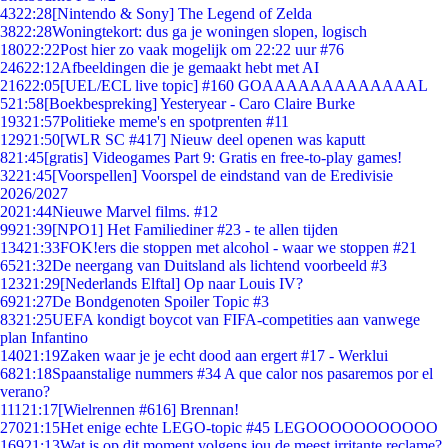
43
22:28
[Nintendo & Sony] The Legend of Zelda
38
22:28
Woningtekort: dus ga je woningen slopen, logisch
180
22:22
Post hier zo vaak mogelijk om 22:22 uur #76
246
22:12
Afbeeldingen die je gemaakt hebt met AI
216
22:05
[UEL/ECL live topic] #160 GOAAAAAAAAAAAAAL
5
21:58
[Boekbespreking] Yesteryear - Caro Claire Burke
193
21:57
Politieke meme's en spotprenten #11
129
21:50
[WLR SC #417] Nieuw deel openen was kaputt
8
21:45
[gratis] Videogames Part 9: Gratis en free-to-play games!
32
21:45
[Voorspellen] Voorspel de eindstand van de Eredivisie
2026/2027
20
21:44
Nieuwe Marvel films. #12
99
21:39
[NPO1] Het Familiediner #23 - te allen tijden
134
21:33
FOK!ers die stoppen met alcohol - waar we stoppen #21
65
21:32
De neergang van Duitsland als lichtend voorbeeld #3
123
21:29
[Nederlands Elftal] Op naar Louis IV?
69
21:27
De Bondgenoten Spoiler Topic #3
83
21:25
UEFA kondigt boycot van FIFA-competities aan vanwege
plan Infantino
140
21:19
Zaken waar je je echt dood aan ergert #17 - Werklui
68
21:18
Spaanstalige nummers #34 A que calor nos pasaremos por el
verano?
111
21:17
[Wielrennen #616] Brennan!
270
21:15
Het enige echte LEGO-topic #45 LEGOOOOOOOOOOO
169
21:13
Wat is op dit moment volgens jou de meest irritante reclame?