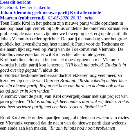
Lees dit bericht
Facebook
Twitter
LinkedIn
Johan Vlemmix geeft nieuwe partij Krol alle ruimte
Maarten (rubbereend)
03-05-2020 20:01
print
Toen Henk Krol in het geheim zijn nieuwe partij wilde oprichten in
aanloop naar zijn vertrek bij 50Plus ontdekte die ouderenvoorman één
probleem, de naam van zijn nieuwe beweging leek erg op de partij die
Johan Vlemmix eerder oprichtte. De partij die vandaag voor het grote
publiek het levenslicht zag heet namelijk Partij voor de Toekomst en
die naam lijkt erg veel op Partij van de Toekomst van Vlemmix. De
Eindhovense entertainer wil Krol echter alle ruimte geven.
Krol had direct door dat hij contact moest opnemen met Vlemmix
voordat hij zijn partij kon lanceren.
"Hij heeft me gebeld. En dat is in
goed overleg gegaan"
, aldus de
uitvinder/artiest/ondernemer/aandachtstrekker/en nog veel meer, zo
lezen we op de site van
Omroep Brabant. "Ik sta volledig achter hem
en zijn nieuwe partij. Ik gun het hem van harte en ik denk ook dat de
jeugd zich er in kan vinden."
Vlemmix vindt de partij van Krol onvergelijkbaar met zijn project van
jaren geleden.
"Dat is natuurlijk heel anders dan wat wij deden. Het is
een heel serieuze partij, met een heel serieuze lijsttrekker."
Rond Krol en de ouderenpartijen hangt al tijden een zweem van ruzies
en Vlemmix vermoed dat de naam van de nieuwe partij daar weleens
een einde aan kan maken.
"Er zijn bij ons nog nooit problemen