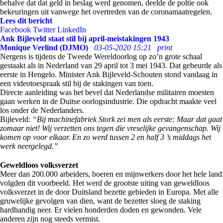
behalve dat dat geld in beslag werd genomen, deelde de poltie ook
bekeuringen uit vanwege het overtreden van de coronamaatregelen.
Lees dit bericht
Facebook
Twitter
LinkedIn
Ank Bijleveld staat stil bij april-meistakingen 1943
Monique Verlind (DJMO)
03-05-2020 15:21
print
Nergens is tijdens de Tweede Wereldoorlog op zo’n grote schaal
gestaakt als in Nederland van 29 april tot 3 mei 1943. Dat gebeurde als
eerste in Hengelo. Minister Ank Bijleveld-Schouten stond vandaag in
een videotoespraak stil bij de stakingen van toen.
Directe aanleiding was het bevel dat Nederlandse militairen moesten
gaan werken in de Duitse oorlogsindustrie. Die opdracht maakte veel
los onder de Nederlanders.
Bijleveld:
“Bij machinefabriek Stork zei men als eerste: Maar dat gaat
zomaar niet! Wij verzetten ons tegen die vreselijke gevangenschap. Wij
komen op voor elkaar. En zo werd tussen 2 en half 3 ’s middags het
werk neergelegd.”
Geweldloos volksverzet
Meer dan 200.000 arbeiders, boeren en mijnwerkers door het hele land
volgden dit voorbeeld. Het werd de grootste uiting van geweldloos
volksverzet in de door Duitsland bezette gebieden in Europa. Met alle
gruwelijke gevolgen van dien, want de bezetter sloeg de staking
hardhandig neer. Er vielen honderden doden en gewonden. Vele
anderen zijn nog steeds vermist.