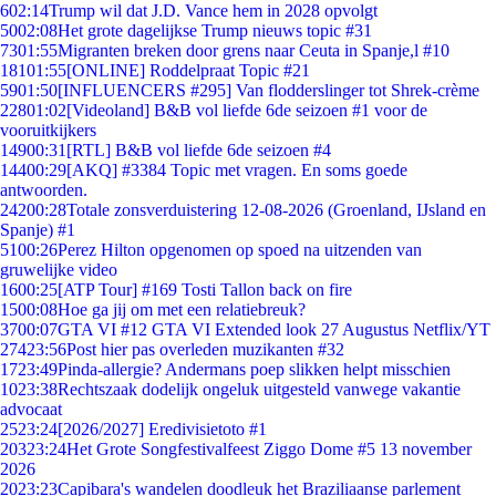
6
02:14
Trump wil dat J.D. Vance hem in 2028 opvolgt
50
02:08
Het grote dagelijkse Trump nieuws topic #31
73
01:55
Migranten breken door grens naar Ceuta in Spanje,l #10
181
01:55
[ONLINE] Roddelpraat Topic #21
59
01:50
[INFLUENCERS #295] Van flodderslinger tot Shrek-crème
228
01:02
[Videoland] B&B vol liefde 6de seizoen #1 voor de
vooruitkijkers
149
00:31
[RTL] B&B vol liefde 6de seizoen #4
144
00:29
[AKQ] #3384 Topic met vragen. En soms goede
antwoorden.
242
00:28
Totale zonsverduistering 12-08-2026 (Groenland, IJsland en
Spanje) #1
51
00:26
Perez Hilton opgenomen op spoed na uitzenden van
gruwelijke video
16
00:25
[ATP Tour] #169 Tosti Tallon back on fire
15
00:08
Hoe ga jij om met een relatiebreuk?
37
00:07
GTA VI #12 GTA VI Extended look 27 Augustus Netflix/YT
274
23:56
Post hier pas overleden muzikanten #32
17
23:49
Pinda-allergie? Andermans poep slikken helpt misschien
10
23:38
Rechtszaak dodelijk ongeluk uitgesteld vanwege vakantie
advocaat
25
23:24
[2026/2027] Eredivisietoto #1
203
23:24
Het Grote Songfestivalfeest Ziggo Dome #5 13 november
2026
20
23:23
Capibara's wandelen doodleuk het Braziliaanse parlement