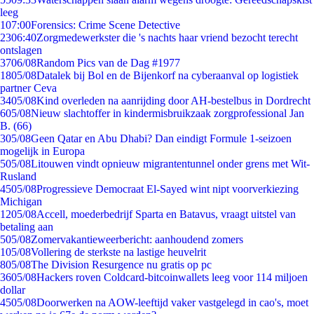
leeg
1
07:00
Forensics: Crime Scene Detective
23
06:40
Zorgmedewerkster die 's nachts haar vriend bezocht terecht
ontslagen
37
06/08
Random Pics van de Dag #1977
18
05/08
Datalek bij Bol en de Bijenkorf na cyberaanval op logistiek
partner Ceva
34
05/08
Kind overleden na aanrijding door AH-bestelbus in Dordrecht
6
05/08
Nieuw slachtoffer in kindermisbruikzaak zorgprofessional Jan
B. (66)
3
05/08
Geen Qatar en Abu Dhabi? Dan eindigt Formule 1-seizoen
mogelijk in Europa
5
05/08
Litouwen vindt opnieuw migrantentunnel onder grens met Wit-
Rusland
45
05/08
Progressieve Democraat El-Sayed wint nipt voorverkiezing
Michigan
12
05/08
Accell, moederbedrijf Sparta en Batavus, vraagt uitstel van
betaling aan
5
05/08
Zomervakantieweerbericht: aanhoudend zomers
1
05/08
Vollering de sterkste na lastige heuvelrit
8
05/08
The Division Resurgence nu gratis op pc
36
05/08
Hackers roven Coldcard-bitcoinwallets leeg voor 114 miljoen
dollar
45
05/08
Doorwerken na AOW-leeftijd vaker vastgelegd in cao's, moet