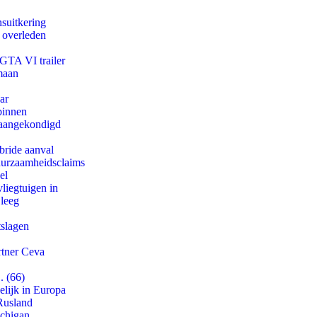
suitkering
d overleden
 GTA VI trailer
maan
ar
binnen
g aangekondigd
bride aanval
duurzaamheidsclaims
el
iegtuigen in
 leeg
tslagen
rtner Ceva
. (66)
lijk in Europa
Rusland
ichigan