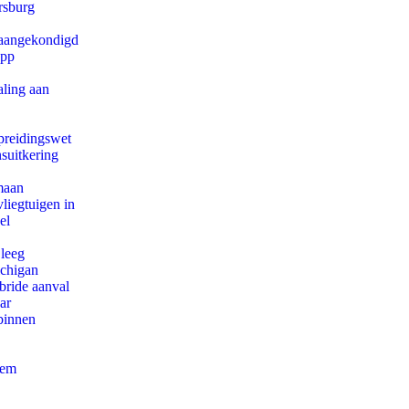
rsburg
g aangekondigd
app
aling aan
preidingswet
suitkering
maan
iegtuigen in
el
 leeg
ichigan
bride aanval
ar
binnen
eem