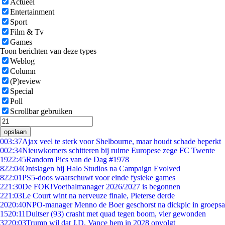
Actueel
Entertainment
Sport
Film & Tv
Games
Toon berichten van deze types
Weblog
Column
(P)review
Special
Poll
Scrollbar gebruiken
opslaan
0
03:37
Ajax veel te sterk voor Shelbourne, maar houdt schade beperkt
0
02:34
Nieuwkomers schitteren bij ruime Europese zege FC Twente
19
22:45
Random Pics van de Dag #1978
8
22:04
Ontslagen bij Halo Studios na Campaign Evolved
8
22:01
PS5-doos waarschuwt voor einde fysieke games
2
21:30
De FOK!Voetbalmanager 2026/2027 is begonnen
2
21:03
Le Court wint na nerveuze finale, Pieterse derde
20
20:40
NPO-manager Menno de Boer geschorst na dickpic in groeps
15
20:11
Duitser (93) crasht met quad tegen boom, vier gewonden
32
20:03
Trump wil dat J.D. Vance hem in 2028 opvolgt