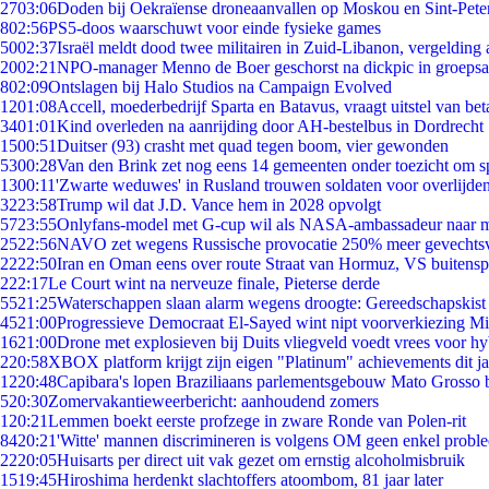
27
03:06
Doden bij Oekraïense droneaanvallen op Moskou en Sint-Pete
8
02:56
PS5-doos waarschuwt voor einde fysieke games
50
02:37
Israël meldt dood twee militairen in Zuid-Libanon, vergeldin
20
02:21
NPO-manager Menno de Boer geschorst na dickpic in groeps
8
02:09
Ontslagen bij Halo Studios na Campaign Evolved
12
01:08
Accell, moederbedrijf Sparta en Batavus, vraagt uitstel van bet
34
01:01
Kind overleden na aanrijding door AH-bestelbus in Dordrecht
15
00:51
Duitser (93) crasht met quad tegen boom, vier gewonden
53
00:28
Van den Brink zet nog eens 14 gemeenten onder toezicht om s
13
00:11
'Zwarte weduwes' in Rusland trouwen soldaten voor overlijden
32
23:58
Trump wil dat J.D. Vance hem in 2028 opvolgt
57
23:55
Onlyfans-model met G-cup wil als NASA-ambassadeur naar 
25
22:56
NAVO zet wegens Russische provocatie 250% meer gevechtsvl
22
22:50
Iran en Oman eens over route Straat van Hormuz, VS buitensp
2
22:17
Le Court wint na nerveuze finale, Pieterse derde
55
21:25
Waterschappen slaan alarm wegens droogte: Gereedschapskist
45
21:00
Progressieve Democraat El-Sayed wint nipt voorverkiezing M
16
21:00
Drone met explosieven bij Duits vliegveld voedt vrees voor hy
2
20:58
XBOX platform krijgt zijn eigen "Platinum" achievements dit ja
12
20:48
Capibara's lopen Braziliaans parlementsgebouw Mato Grosso 
5
20:30
Zomervakantieweerbericht: aanhoudend zomers
1
20:21
Lemmen boekt eerste profzege in zware Ronde van Polen-rit
84
20:21
'Witte' mannen discrimineren is volgens OM geen enkel probl
22
20:05
Huisarts per direct uit vak gezet om ernstig alcoholmisbruik
15
19:45
Hiroshima herdenkt slachtoffers atoombom, 81 jaar later