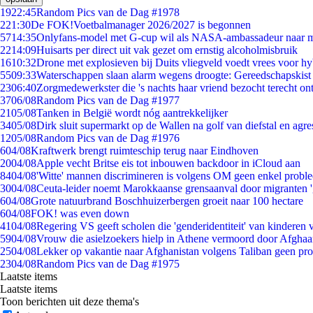
19
22:45
Random Pics van de Dag #1978
2
21:30
De FOK!Voetbalmanager 2026/2027 is begonnen
57
14:35
Onlyfans-model met G-cup wil als NASA-ambassadeur naar 
22
14:09
Huisarts per direct uit vak gezet om ernstig alcoholmisbruik
16
10:32
Drone met explosieven bij Duits vliegveld voedt vrees voor hy
55
09:33
Waterschappen slaan alarm wegens droogte: Gereedschapskist
23
06:40
Zorgmedewerkster die 's nachts haar vriend bezocht terecht on
37
06/08
Random Pics van de Dag #1977
21
05/08
Tanken in België wordt nóg aantrekkelijker
34
05/08
Dirk sluit supermarkt op de Wallen na golf van diefstal en agre
12
05/08
Random Pics van de Dag #1976
6
04/08
Kraftwerk brengt ruimteschip terug naar Eindhoven
20
04/08
Apple vecht Britse eis tot inbouwen backdoor in iCloud aan
84
04/08
'Witte' mannen discrimineren is volgens OM geen enkel probl
30
04/08
Ceuta-leider noemt Marokkaanse grensaanval door migranten 
6
04/08
Grote natuurbrand Boschhuizerbergen groeit naar 100 hectare
6
04/08
FOK! was even down
41
04/08
Regering VS geeft scholen die 'genderidentiteit' van kinderen
59
04/08
Vrouw die asielzoekers hielp in Athene vermoord door Afghaa
25
04/08
Lekker op vakantie naar Afghanistan volgens Taliban geen pr
23
04/08
Random Pics van de Dag #1975
Laatste items
Laatste items
Toon berichten uit deze thema's