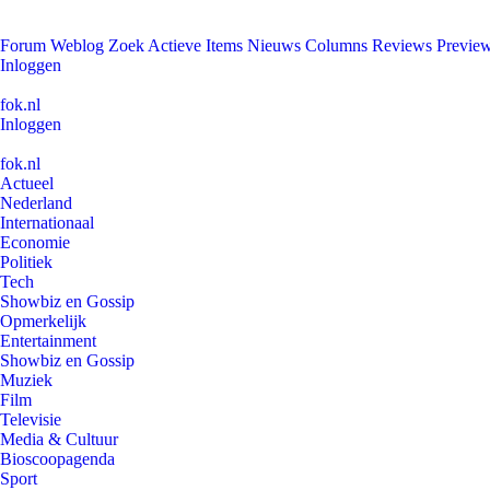
Forum
Weblog
Zoek
Actieve Items
Nieuws
Columns
Reviews
Previe
Inloggen
fok.nl
Inloggen
fok.nl
Actueel
Nederland
Internationaal
Economie
Politiek
Tech
Showbiz en Gossip
Opmerkelijk
Entertainment
Showbiz en Gossip
Muziek
Film
Televisie
Media & Cultuur
Bioscoopagenda
Sport