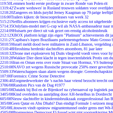
1
19:50
Lemmen boekt eerste profzege in zware Ronde van Polen-rit
13
19:42
'Zwarte weduwes' in Rusland trouwen soldaten voor overlijden
12
18:20
Zangeres en Idols-jurylid Jerney Kaagman op 79-jarige leeftij
1
16:00
Trailers kijken: de bioscoopreleases van week 32
5
15:21
Netflix-abonnees krijgen exclusieve early access tot uitgebreide
57
14:35
Onlyfans-model met G-cup wil als NASA-ambassadeur naar 
22
14:09
Huisarts per direct uit vak gezet om ernstig alcoholmisbruik
2
12:12
XBOX platform krijgt zijn eigen "Platinum" achievements dit ja
12
11:27
Capibara's lopen Braziliaans parlementsgebouw Mato Grosso 
50
10:59
Israël meldt dood twee militairen in Zuid-Libanon, vergeldin
15
10:48
Hiroshima herdenkt slachtoffers atoombom, 81 jaar later
16
10:32
Drone met explosieven bij Duits vliegveld voedt vrees voor hy
33
10:28
Wakker Dier dient klacht in tegen insectenfabriek Protix om 
22
10:16
Iran en Oman eens over route Straat van Hormuz, VS buitensp
25
10:08
NAVO zet wegens Russische provocatie 250% meer gevechtsvl
55
09:33
Waterschappen slaan alarm wegens droogte: Gereedschapskist
1
07:00
Forensics: Crime Scene Detective
23
06:40
Zorgmedewerkster die 's nachts haar vriend bezocht terecht on
37
06/08
Random Pics van de Dag #1977
18
05/08
Datalek bij Bol en de Bijenkorf na cyberaanval op logistiek pa
34
05/08
Kind overleden na aanrijding door AH-bestelbus in Dordrecht
6
05/08
Nieuw slachtoffer in kindermisbruikzaak zorgprofessional Jan B
3
05/08
Geen Qatar en Abu Dhabi? Dan eindigt Formule 1-seizoen moge
5
05/08
Litouwen vindt opnieuw migrantentunnel onder grens met Wit-
45
05/08
Progressieve Democraat El-Sayed wint nipt voorverkiezing M