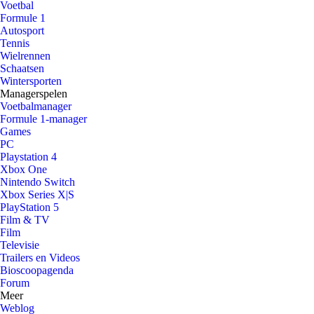
Voetbal
Formule 1
Autosport
Tennis
Wielrennen
Schaatsen
Wintersporten
Managerspelen
Voetbalmanager
Formule 1-manager
Games
PC
Playstation 4
Xbox One
Nintendo Switch
Xbox Series X|S
PlayStation 5
Film & TV
Film
Televisie
Trailers en Videos
Bioscoopagenda
Forum
Meer
Weblog