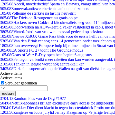
12
05/08
Accell, moederbedrijf Sparta en Batavus, vraagt uitstel van bet
5
05/08
Zomervakantieweerbericht: aanhoudend zomers
1
05/08
Vollering de sterkste na lastige heuvelrit
8
05/08
The Division Resurgence nu gratis op pc
36
05/08
Hackers roven Coldcard-bitcoinwallets leeg voor 114 miljoen d
45
05/08
Doorwerken na AOW-leeftijd vaker vastgelegd in cao's, moet
38
05/08
Vinted-foto's van vrouwen massaal gedeeld op seksfora
1
05/08
Nieuwe XBOX Game Pass titels voor de eerste helft van de ma
53
05/08
Van den Brink zet nog eens 14 gemeenten onder toezicht om s
18
05/08
Iran overweegt Europese hulp bij ruimen mijnen in Straat va
3
05/08
EA Sports FC 27 toont The Grounds-modus
1
05/08
Gears of War: E-Day open beta begint 6 augustus
36
05/08
Pentagon verbruikt meer raketten dan kan worden aangevuld, t
21
05/08
Tanken in België wordt nóg aantrekkelijker
34
05/08
Dirk sluit supermarkt op de Wallen na golf van diefstal en agre
Actieve items
Actieve items
Scrollbar gebruiken
opslaan
37
04:13
Random Pics van de Dag #1977
5
04:04
Netflix-abonnees krijgen exclusieve early access tot uitgebreide
33
04:01
Wakker Dier dient klacht in tegen insectenfabriek Protix om 
12
03:56
Zangeres en Idols-jurylid Jerney Kaagman op 79-jarige leeftij