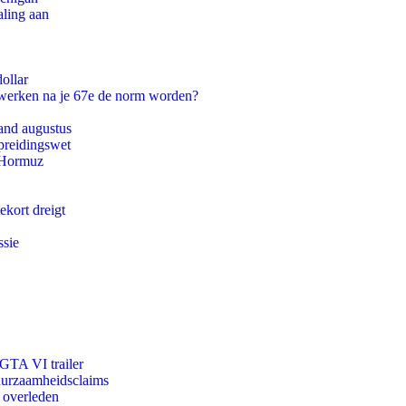
aling aan
ollar
 werken na je 67e de norm worden?
and augustus
preidingswet
n Hormuz
ekort dreigt
ssie
 GTA VI trailer
duurzaamheidsclaims
d overleden