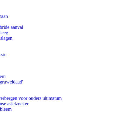
maan
bride aanval
 leeg
tslagen
ssie
eem
'gruweldaad'
 verbergen voor ouders ultimatum
nse asielzoeker
obleem