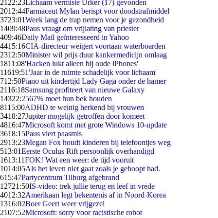
21
22:23
Lichaam vermiste Urker (17) gevonden
20
12:44
Farmaceut Mylan berispt voor doodstrafmiddel
37
23:01
Week lang de trap nemen voor je gezondheid
14
09:48
Paus vraagt om vrijlating van priester
4
09:46
Daily Mail geïnteresseerd in Yahoo
44
15:16
CIA-directeur weigert voortaan waterboarden
23
12:50
Minister wil prijs duur kankermedicijn omlaag
18
11:08
'Hacken lukt alleen bij oude iPhones'
116
19:51
'Jaar in de ruimte schadelijk voor lichaam'
7
12:50
Piano uit kindertijd Lady Gaga onder de hamer
21
16:18
Samsung profiteert van nieuwe Galaxy
143
22:25
67% moet hun bek houden
81
15:00
ADHD te weinig herkend bij vrouwen
34
18:27
Jupiter mogelijk getroffen door komeet
48
16:47
Microsoft komt met grote Windows 10-update
36
18:15
Paus viert paasmis
29
13:23
Megan Fox houdt kinderen bij telefoontjes weg
5
13:01
Eerste Oculus Rift persoonlijk overhandigd
16
13:11
FOK! Wat een weer: de tijd vooruit
10
14:05
Als het leven niet gaat zoals je gehoopt had.
6
15:47
Partycentrum Tilburg afgebrand
127
21:50
IS-video: trek jullie terug en leef in vrede
40
12:32
Amerikaan legt bekentenis af in Noord-Korea
13
16:02
Boer Geert weer vrijgezel
21
07:52
Microsoft: sorry voor racistische robot