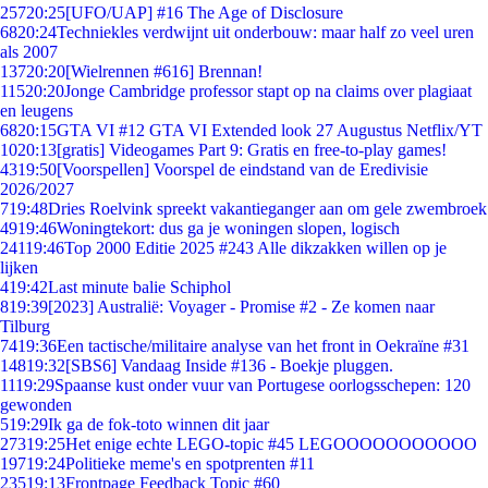
257
20:25
[UFO/UAP] #16 The Age of Disclosure
68
20:24
Techniekles verdwijnt uit onderbouw: maar half zo veel uren
als 2007
137
20:20
[Wielrennen #616] Brennan!
115
20:20
Jonge Cambridge professor stapt op na claims over plagiaat
en leugens
68
20:15
GTA VI #12 GTA VI Extended look 27 Augustus Netflix/YT
10
20:13
[gratis] Videogames Part 9: Gratis en free-to-play games!
43
19:50
[Voorspellen] Voorspel de eindstand van de Eredivisie
2026/2027
7
19:48
Dries Roelvink spreekt vakantieganger aan om gele zwembroek
49
19:46
Woningtekort: dus ga je woningen slopen, logisch
241
19:46
Top 2000 Editie 2025 #243 Alle dikzakken willen op je
lijken
4
19:42
Last minute balie Schiphol
8
19:39
[2023] Australië: Voyager - Promise #2 - Ze komen naar
Tilburg
74
19:36
Een tactische/militaire analyse van het front in Oekraïne #31
148
19:32
[SBS6] Vandaag Inside #136 - Boekje pluggen.
11
19:29
Spaanse kust onder vuur van Portugese oorlogsschepen: 120
gewonden
5
19:29
Ik ga de fok-toto winnen dit jaar
273
19:25
Het enige echte LEGO-topic #45 LEGOOOOOOOOOOO
197
19:24
Politieke meme's en spotprenten #11
235
19:13
Frontpage Feedback Topic #60