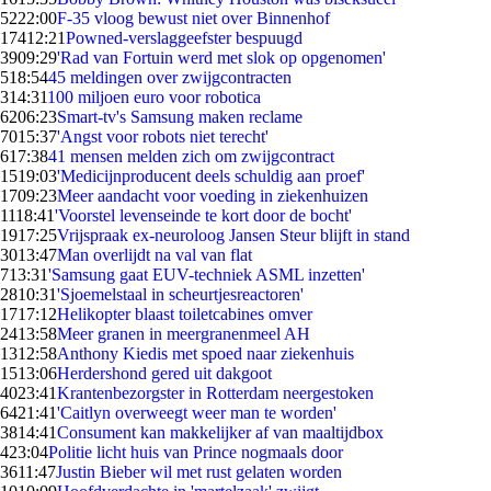
52
22:00
F-35 vloog bewust niet over Binnenhof
174
12:21
Powned-verslaggeefster bespuugd
39
09:29
'Rad van Fortuin werd met slok op opgenomen'
5
18:54
45 meldingen over zwijgcontracten
3
14:31
100 miljoen euro voor robotica
62
06:23
Smart-tv's Samsung maken reclame
70
15:37
'Angst voor robots niet terecht'
6
17:38
41 mensen melden zich om zwijgcontract
15
19:03
'Medicijnproducent deels schuldig aan proef'
17
09:23
Meer aandacht voor voeding in ziekenhuizen
11
18:41
'Voorstel levenseinde te kort door de bocht'
19
17:25
Vrijspraak ex-neuroloog Jansen Steur blijft in stand
30
13:47
Man overlijdt na val van flat
7
13:31
'Samsung gaat EUV-techniek ASML inzetten'
28
10:31
'Sjoemelstaal in scheurtjesreactoren'
17
17:12
Helikopter blaast toiletcabines omver
24
13:58
Meer granen in meergranenmeel AH
13
12:58
Anthony Kiedis met spoed naar ziekenhuis
15
13:06
Herdershond gered uit dakgoot
40
23:41
Krantenbezorgster in Rotterdam neergestoken
64
21:41
'Caitlyn overweegt weer man te worden'
38
14:41
Consument kan makkelijker af van maaltijdbox
4
23:04
Politie licht huis van Prince nogmaals door
36
11:47
Justin Bieber wil met rust gelaten worden