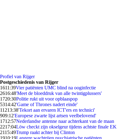
Profiel van Rijger
Postgeschiedenis van Rijger
16
11:39
Vier patiënten UMC blind na ooginfectie
26
16:48
'Meet de bloeddruk van alle twintigplussers'
17
20:30
Politie rukt uit voor opblaaspop
53
14:42
'Game of Thrones nadert einde'
112
13:38
'Tekort aan ervaren ICT'ers en technici'
9
09:12
'Europese zwarte lijst artsen veelbelovend'
17
12:57
Nederlandse antenne naar achterkant van de maan
22
17:04
Löw checkt zijn okselgeur tijdens achtste finale EK
21
15:49
Trump raakt achter bij Clinton
19
10:19
Langere wachtrijen psychiatrische patiënten