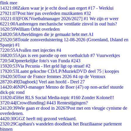
flink mee
143
21:08
Zaken waar je je echt dood aan ergert #17 - Werklui
279
21:07
Post hier pas overleden muzikanten #32
102
21:03
[FOK!Voetbalmanager 2026/2027] #1 We zijn er weer
62
21:00
Aanbrengen mechanische ventilatie zinvol in oud huis?
16
20:59
William Orbit overleden
248
20:58
Afbeeldingen die je gemaakt hebt met AI
255
20:58
Totale zonsverduistering 12-08-2026 (Groenland, IJsland en
Spanje) #1
72
20:55
Afvallen met injecties #4
168
20:55
Ajax is een parodie op een voetbalclub #7 Vuurwerkjes
7
20:54
Opmerkelijke foto's van Funda #243
159
20:53
Via Pecunia - Het geld ligt op straat! #2
179
20:53
Laatst gekochte CD/LP/MuziekDVD deel 75 | koopjes
194
20:50
Tour de France femmes 2026 #4 op de Ventoux
287
20:49
[Dagboek] Veel aan hoofd - Deel 27
144
20:46
NPO-manager Menno de Boer (47) op non-actief stuurde
dick-pic rond
118
20:45
Het RLS Social Media-topic #160 Zonder Kolonel!!
37
20:44
[Crowdfunding] #443 Rentestijgingen?
241
20:39
Wie gaan er dood in 2026?Post met een vleugje cynisme de
overledenen.
44
20:30
GGZ heeft mij gezond verklaard.
23
20:29
Capibara's wandelen doodleuk het Braziliaanse parlement
binnen