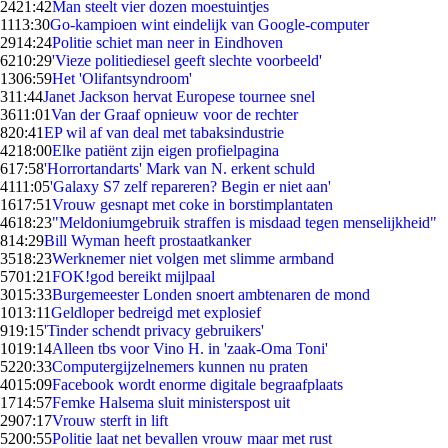
24
21:42
Man steelt vier dozen moestuintjes
11
13:30
Go-kampioen wint eindelijk van Google-computer
29
14:24
Politie schiet man neer in Eindhoven
62
10:29
'Vieze politiediesel geeft slechte voorbeeld'
13
06:59
Het 'Olifantsyndroom'
3
11:44
Janet Jackson hervat Europese tournee snel
36
11:01
Van der Graaf opnieuw voor de rechter
8
20:41
EP wil af van deal met tabaksindustrie
42
18:00
Elke patiënt zijn eigen profielpagina
6
17:58
'Horrortandarts' Mark van N. erkent schuld
41
11:05
'Galaxy S7 zelf repareren? Begin er niet aan'
16
17:51
Vrouw gesnapt met coke in borstimplantaten
46
18:23
"Meldoniumgebruik straffen is misdaad tegen menselijkheid"
8
14:29
Bill Wyman heeft prostaatkanker
35
18:23
Werknemer niet volgen met slimme armband
57
01:21
FOK!god bereikt mijlpaal
30
15:33
Burgemeester Londen snoert ambtenaren de mond
10
13:11
Geldloper bedreigd met explosief
9
19:15
'Tinder schendt privacy gebruikers'
10
19:14
Alleen tbs voor Vino H. in 'zaak-Oma Toni'
52
20:33
Computergijzelnemers kunnen nu praten
40
15:09
Facebook wordt enorme digitale begraafplaats
17
14:57
Femke Halsema sluit ministerspost uit
29
07:17
Vrouw sterft in lift
52
00:55
Politie laat net bevallen vrouw maar met rust