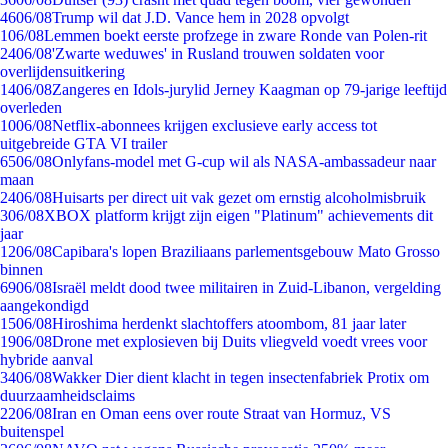
46
06/08
Trump wil dat J.D. Vance hem in 2028 opvolgt
1
06/08
Lemmen boekt eerste profzege in zware Ronde van Polen-rit
24
06/08
'Zwarte weduwes' in Rusland trouwen soldaten voor
overlijdensuitkering
14
06/08
Zangeres en Idols-jurylid Jerney Kaagman op 79-jarige leeftijd
overleden
10
06/08
Netflix-abonnees krijgen exclusieve early access tot
uitgebreide GTA VI trailer
65
06/08
Onlyfans-model met G-cup wil als NASA-ambassadeur naar
maan
24
06/08
Huisarts per direct uit vak gezet om ernstig alcoholmisbruik
3
06/08
XBOX platform krijgt zijn eigen "Platinum" achievements dit
jaar
12
06/08
Capibara's lopen Braziliaans parlementsgebouw Mato Grosso
binnen
69
06/08
Israël meldt dood twee militairen in Zuid-Libanon, vergelding
aangekondigd
15
06/08
Hiroshima herdenkt slachtoffers atoombom, 81 jaar later
19
06/08
Drone met explosieven bij Duits vliegveld voedt vrees voor
hybride aanval
34
06/08
Wakker Dier dient klacht in tegen insectenfabriek Protix om
duurzaamheidsclaims
22
06/08
Iran en Oman eens over route Straat van Hormuz, VS
buitenspel