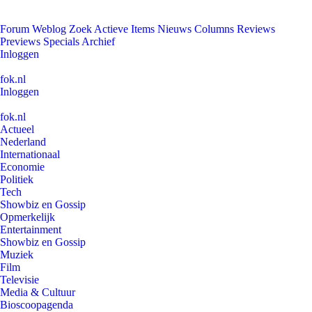
Forum
Weblog
Zoek
Actieve Items
Nieuws
Columns
Reviews
Previews
Specials
Archief
Inloggen
fok.nl
Inloggen
fok.nl
Actueel
Nederland
Internationaal
Economie
Politiek
Tech
Showbiz en Gossip
Opmerkelijk
Entertainment
Showbiz en Gossip
Muziek
Film
Televisie
Media & Cultuur
Bioscoopagenda