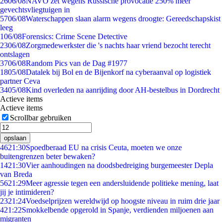
26
06/08
NAVO zet wegens Russische provocatie 250% meer
gevechtsvliegtuigen in
57
06/08
Waterschappen slaan alarm wegens droogte: Gereedschapskist
leeg
1
06/08
Forensics: Crime Scene Detective
23
06/08
Zorgmedewerkster die 's nachts haar vriend bezocht terecht
ontslagen
37
06/08
Random Pics van de Dag #1977
18
05/08
Datalek bij Bol en de Bijenkorf na cyberaanval op logistiek
partner Ceva
34
05/08
Kind overleden na aanrijding door AH-bestelbus in Dordrecht
Actieve items
Actieve items
Scrollbar gebruiken
opslaan
46
21:30
Spoedberaad EU na crisis Ceuta, moeten we onze
buitengrenzen beter bewaken?
14
21:30
Vier aanhoudingen na doodsbedreiging burgemeester Depla
van Breda
56
21:29
Meer agressie tegen een andersluidende politieke mening, laat
jij je intimideren?
23
21:24
Voedselprijzen wereldwijd op hoogste niveau in ruim drie jaar
4
21:22
Smokkelbende opgerold in Spanje, verdienden miljoenen aan
migranten