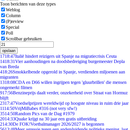
Toon berichten van deze types
Weblog
Column
(P)review
Special
Poll
Scrollbar gebruiken
opslaan
17
18:47
Italië hindert reizigers uit Spanje na migratiecrisis Ceuta
14
18:31
Vier aanhoudingen na doodsbedreiging burgemeester Depla
van Breda
4
18:26
Smokkelbende opgerold in Spanje, verdienden miljoenen aan
migranten
13
18:08
CDA en D66 willen ingrijpen tegen 'gluurbrillen' die mensen
ongemerkt filmen
9
17:56
Benzineprijs daalt verder, onzekerheid over Straat van Hormuz
blijft
23
17:47
Voedselprijzen wereldwijd op hoogste niveau in ruim drie jaar
11
14:50
VrijMiBabes #316 (not very sfw!)
35
14:50
Random Pics van de Dag #1979
20
14:33
Quake krijgt na 30 jaar een gratis uitbreiding
2
14:30
De FOK!Voetbalmanager 2026/2027 is begonnen
56
13:48
Meer agressie tegen een andersluidende politieke mening, laat