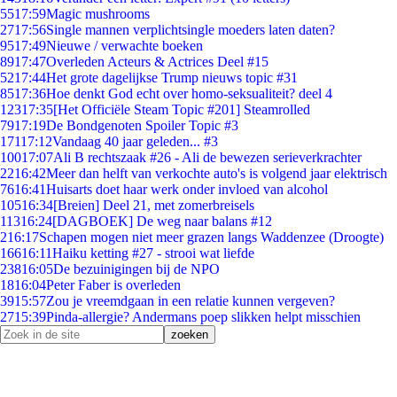
55
17:59
Magic mushrooms
27
17:56
Single mannen verplichtsingle moeders laten daten?
95
17:49
Nieuwe / verwachte boeken
89
17:47
Overleden Acteurs & Actrices Deel #15
52
17:44
Het grote dagelijkse Trump nieuws topic #31
85
17:36
Hoe denkt God echt over homo-seksualiteit? deel 4
123
17:35
[Het Officiële Steam Topic #201] Steamrolled
79
17:19
De Bondgenoten Spoiler Topic #3
171
17:12
Vandaag 40 jaar geleden... #3
100
17:07
Ali B rechtszaak #26 - Ali de bewezen serieverkrachter
22
16:42
Meer dan helft van verkochte auto's is volgend jaar elektrisch
76
16:41
Huisarts doet haar werk onder invloed van alcohol
105
16:34
[Breien] Deel 21, met zomerbreisels
113
16:24
[DAGBOEK] De weg naar balans #12
2
16:17
Schapen mogen niet meer grazen langs Waddenzee (Droogte)
166
16:11
Haiku ketting #27 - strooi wat liefde
238
16:05
De bezuinigingen bij de NPO
18
16:04
Peter Faber is overleden
39
15:57
Zou je vreemdgaan in een relatie kunnen vergeven?
27
15:39
Pinda-allergie? Andermans poep slikken helpt misschien