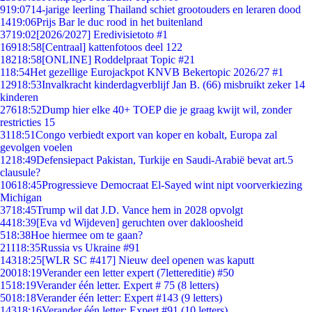
9
19:07
14-jarige leerling Thailand schiet grootouders en leraren dood
14
19:06
Prijs Bar le duc rood in het buitenland
37
19:02
[2026/2027] Eredivisietoto #1
169
18:58
[Centraal] kattenfotoos deel 122
182
18:58
[ONLINE] Roddelpraat Topic #21
1
18:54
Het gezellige Eurojackpot KNVB Bekertopic 2026/27 #1
129
18:53
Invalkracht kinderdagverblijf Jan B. (66) misbruikt zeker 14
kinderen
276
18:52
Dump hier elke 40+ TOEP die je graag kwijt wil, zonder
restricties 15
31
18:51
Congo verbiedt export van koper en kobalt, Europa zal
gevolgen voelen
12
18:49
Defensiepact Pakistan, Turkije en Saudi-Arabië bevat art.5
clausule?
106
18:45
Progressieve Democraat El-Sayed wint nipt voorverkiezing
Michigan
37
18:45
Trump wil dat J.D. Vance hem in 2028 opvolgt
44
18:39
[Eva vd Wijdeven] geruchten over dakloosheid
5
18:38
Hoe hiermee om te gaan?
211
18:35
Russia vs Ukraine #91
143
18:25
[WLR SC #417] Nieuw deel openen was kaputt
200
18:19
Verander een letter expert (7lettereditie) #50
15
18:19
Verander één letter. Expert # 75 (8 letters)
50
18:18
Verander één letter: Expert #143 (9 letters)
143
18:16
Verander één letter: Expert #91 (10 letters)