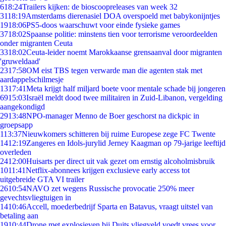
6
18:24
Trailers kijken: de bioscoopreleases van week 32
31
18:19
Amsterdams dierenasiel DOA overspoeld met babykonijntjes
19
18:06
PS5-doos waarschuwt voor einde fysieke games
37
18:02
Spaanse politie: minstens tien voor terrorisme veroordeelden
onder migranten Ceuta
33
18:02
Ceuta-leider noemt Marokkaanse grensaanval door migranten
'gruweldaad'
23
17:58
OM eist TBS tegen verwarde man die agenten stak met
aardappelschilmesje
13
17:41
Meta krijgt half miljard boete voor mentale schade bij jongeren
69
15:03
Israël meldt dood twee militairen in Zuid-Libanon, vergelding
aangekondigd
29
13:48
NPO-manager Menno de Boer geschorst na dickpic in
groepsapp
1
13:37
Nieuwkomers schitteren bij ruime Europese zege FC Twente
14
12:19
Zangeres en Idols-jurylid Jerney Kaagman op 79-jarige leeftijd
overleden
24
12:00
Huisarts per direct uit vak gezet om ernstig alcoholmisbruik
10
11:41
Netflix-abonnees krijgen exclusieve early access tot
uitgebreide GTA VI trailer
26
10:54
NAVO zet wegens Russische provocatie 250% meer
gevechtsvliegtuigen in
14
10:46
Accell, moederbedrijf Sparta en Batavus, vraagt uitstel van
betaling aan
19
10:44
Drone met explosieven bij Duits vliegveld voedt vrees voor