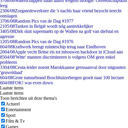
57
06/08
Waterschappen slaan alarm wegens droogte: Gereedschapskist
leeg
23
06/08
Zorgmedewerkster die 's nachts haar vriend bezocht terecht
ontslagen
37
06/08
Random Pics van de Dag #1977
21
05/08
Tanken in België wordt nóg aantrekkelijker
34
05/08
Dirk sluit supermarkt op de Wallen na golf van diefstal en
agressie
12
05/08
Random Pics van de Dag #1976
6
04/08
Kraftwerk brengt ruimteschip terug naar Eindhoven
20
04/08
Apple vecht Britse eis tot inbouwen backdoor in iCloud aan
85
04/08
'Witte' mannen discrimineren is volgens OM geen enkel
probleem
33
04/08
Ceuta-leider noemt Marokkaanse grensaanval door migranten
'gruweldaad'
6
04/08
Grote natuurbrand Boschhuizerbergen groeit naar 100 hectare
6
04/08
FOK! was even down
Laatste items
Laatste items
Toon berichten uit deze thema's
Actueel
Entertainment
Sport
Film & Tv
Games