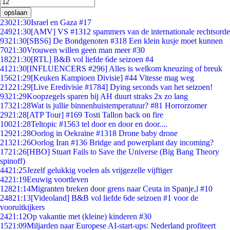
opslaan
230
21:30
Israel en Gaza #17
249
21:30
[AMV] VS #1312 spammers van de internationale rechtsorde
93
21:30
[SBS6] De Bondgenoten #318 Een klein kusje moet kunnen
70
21:30
Vrouwen willen geen man meer #30
182
21:30
[RTL] B&B vol liefde 6de seizoen #4
41
21:30
[INFLUENCERS #296] Alles is welkom kneuzing of breuk
156
21:29
[Keuken Kampioen Divisie] #44 Vitesse mag weg
212
21:29
[Live Eredivisie #1784] Dying seconds van het seizoen!
93
21:29
Koopzegels sparen bij AH duurt straks 2x zo lang
173
21:28
Wat is jullie binnenhuistemperatuur? #81 Horrorzomer
29
21:28
[ATP Tour] #169 Tosti Tallon back on fire
100
21:28
Teltopic #1563 tel door en door en door....
129
21:28
Oorlog in Oekraïne #1318 Drone baby drone
213
21:26
Oorlog Iran #136 Bridge and powerplant day incoming?
17
21:26
[HBO] Stuart Fails to Save the Universe (Big Bang Theory
spinoff)
44
21:25
Jezelf gelukkig voelen als vrijgezelle vijftiger
42
21:19
Eeuwig voortleven
128
21:14
Migranten breken door grens naar Ceuta in Spanje,l #10
248
21:13
[Videoland] B&B vol liefde 6de seizoen #1 voor de
vooruitkijkers
24
21:12
Op vakantie met (kleine) kinderen #30
15
21:09
Miljarden naar Europese AI-start-ups: Nederland profiteert