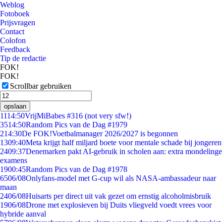
Weblog
Fotoboek
Prijsvragen
Contact
Colofon
Feedback
Tip de redactie
FOK!
FOK!
Scrollbar gebruiken
opslaan
11
14:50
VrijMiBabes #316 (not very sfw!)
35
14:50
Random Pics van de Dag #1979
2
14:30
De FOK!Voetbalmanager 2026/2027 is begonnen
13
09:40
Meta krijgt half miljard boete voor mentale schade bij jongeren
24
09:37
Denemarken pakt AI-gebruik in scholen aan: extra mondelinge
examens
19
00:45
Random Pics van de Dag #1978
65
06/08
Onlyfans-model met G-cup wil als NASA-ambassadeur naar
maan
24
06/08
Huisarts per direct uit vak gezet om ernstig alcoholmisbruik
19
06/08
Drone met explosieven bij Duits vliegveld voedt vrees voor
hybride aanval