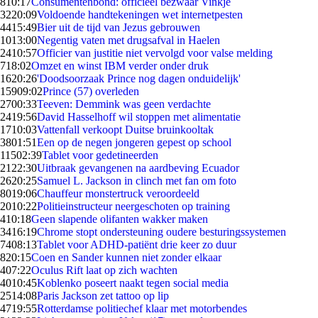
8
10:17
Consumentenbond: officieel bezwaar Vinkje
32
20:09
Voldoende handtekeningen wet internetpesten
44
15:49
Bier uit de tijd van Jezus gebrouwen
10
13:00
Negentig vaten met drugsafval in Haelen
24
10:57
Officier van justitie niet vervolgd voor valse melding
7
18:02
Omzet en winst IBM verder onder druk
16
20:26
'Doodsoorzaak Prince nog dagen onduidelijk'
159
09:02
Prince (57) overleden
27
00:33
Teeven: Demmink was geen verdachte
24
19:56
David Hasselhoff wil stoppen met alimentatie
17
10:03
Vattenfall verkoopt Duitse bruinkooltak
38
01:51
Een op de negen jongeren gepest op school
115
02:39
Tablet voor gedetineerden
21
22:30
Uitbraak gevangenen na aardbeving Ecuador
26
20:25
Samuel L. Jackson in clinch met fan om foto
80
19:06
Chauffeur monstertruck veroordeeld
20
10:22
Politieinstructeur neergeschoten op training
4
10:18
Geen slapende olifanten wakker maken
34
16:19
Chrome stopt ondersteuning oudere besturingssystemen
74
08:13
Tablet voor ADHD-patiënt drie keer zo duur
8
20:15
Coen en Sander kunnen niet zonder elkaar
4
07:22
Oculus Rift laat op zich wachten
40
10:45
Koblenko poseert naakt tegen social media
25
14:08
Paris Jackson zet tattoo op lip
47
19:55
Rotterdamse politiechef klaar met motorbendes