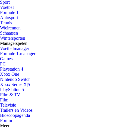
Sport
Voetbal
Formule 1
Autosport
Tennis
Wielrennen
Schaatsen
Wintersporten
Managerspelen
Voetbalmanager
Formule 1-manager
Games
PC
Playstation 4
Xbox One
Nintendo Switch
Xbox Series X|S
PlayStation 5
Film & TV
Film
Televisie
Trailers en Videos
Bioscoopagenda
Forum
Meer