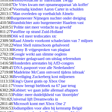
10
10:09
Hoofdverdachte in 'martelzaak' zwijgt
15
10:07
De Vries kwam met opnameapparaat 'als koffer'
23
21:47
Voormalig kindster Aaron Carter in schulden
20
13:17
Man overleden op voetbalclub Almelo
9
11:00
Burgemeester Nijmegen nuchter onder dreiging
4
10:56
Brandstichter auto burgemeester Haarlem vast
24
10:51
'Politie niet meer verdacht na geweld'
8
11:27
Paraffine op strand Zuid-Holland
9
10:09
D66 wil meer testlocaties xtc
23
09:56
Raad Almelo voorkomt schadeclaim van 7 miljoen
27
10:22
Winst Shell ruimschoots gehalveerd
12
13:30
Kenny B vrijgesproken van plagiaat
27
02:19
Google werkt aan slimme ooglens
77
02:04
Premier gedagvaard om uitslag referendum
14
16:58
Honderden arrestaties bij AfD-congres
74
09:45
'DNA-paspoort voor alle Nederlanders'
27
19:08
'Madeleine McCann ontvoerd tijdens inbraak'
34
22:36
Beveiliging Zuckerberg kost miljoenen
11
13:33
King's Quest gratis op Xbox One
14
11:17
Vrouw brengt biebboek na 67 jaar terug
63
02:26
Kabinet: we gaan jullie allemaal aftappen
82
11:53
Politie: meer duidelijkheid van 'doorrijder'
7
01:02
Universal lijft Dreamworks in
28
11:46
'Microsoft komt met Xbox One 2'
59
16:53
Jodiumpillen voor allen bij kernramp België