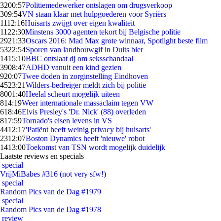
32
00:57
Politiemedewerker ontslagen om drugsverkoop
3
09:54
VN staan klaar met hulpgoederen voor Syriërs
11
12:16
Huisarts zwijgt over eigen kwaliteit
11
22:30
Minstens 3000 agenten tekort bij Belgische politie
29
21:33
Oscars 2016: Mad Max grote winnaar, Spotlight beste film
53
22:54
Sporen van landbouwgif in Duits bier
14
15:10
BBC ontslaat dj om seksschandaal
39
08:47
ADHD vanuit een kind gezien
9
20:07
Twee doden in zorginstelling Eindhoven
45
23:21
Wilders-bedreiger meldt zich bij politie
80
01:40
Heelal scheurt mogelijk uiteen
8
14:19
Weer internationale massaclaim tegen VW
6
18:46
Elvis Presley's 'Dr. Nick' (88) overleden
8
17:59
Tornado's eisen levens in VS
44
12:17
'Patiënt heeft weinig privacy bij huisarts'
23
12:07
Boston Dynamics heeft 'nieuwe' robot
14
13:00
Toekomst van TSN wordt mogelijk duidelijk
Laatste reviews en specials
special
VrijMiBabes #316 (not very sfw!)
special
Random Pics van de Dag #1979
special
Random Pics van de Dag #1978
review