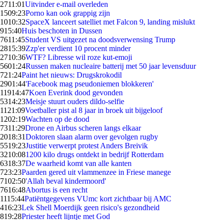
27
11:01
Uitvinder e-mail overleden
15
09:23
Porno kan ook grappig zijn
10
10:32
SpaceX lanceert satelliet met Falcon 9, landing mislukt
9
15:40
Huis beschoten in Dussen
76
11:45
Student VS uitgezet na doodsverwensing Trump
28
15:39
Zzp'er verdient 10 procent minder
27
10:36
WTF? Libresse wil roze kut-emoji
56
01:24
Russen maken nucleaire batterij met 50 jaar levensduur
7
21:24
Paint het nieuws: Drugskrokodil
29
01:44
'Facebook mag pseudoniemen blokkeren'
119
14:47
Koen Everink dood gevonden
53
14:23
Meisje stuurt ouders dildo-selfie
11
21:09
Voetballer pist al 8 jaar in broek uit bijgeloof
12
02:19
Wachten op de dood
73
11:29
Drone en Airbus scheren langs elkaar
20
18:31
Doktoren slaan alarm over gevolgen rugby
55
19:23
Justitie verwerpt protest Anders Breivik
32
10:08
1200 kilo drugs ontdekt in bedrijf Rotterdam
63
18:37
De waarheid komt van alle kanten
7
23:23
Paarden gered uit vlammenzee in Friese manege
71
02:50
'Allah beval kindermoord'
76
16:48
Abortus is een recht
11
15:44
Patiëntgegevens VUmc kort zichtbaar bij AMC
4
16:23
Lek Shell Moerdijk geen risico's gezondheid
8
19:28
Priester heeft lijntje met God