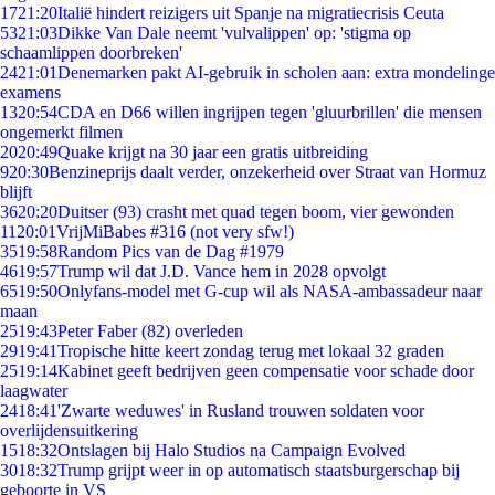
17
21:20
Italië hindert reizigers uit Spanje na migratiecrisis Ceuta
53
21:03
Dikke Van Dale neemt 'vulvalippen' op: 'stigma op
schaamlippen doorbreken'
24
21:01
Denemarken pakt AI-gebruik in scholen aan: extra mondelinge
examens
13
20:54
CDA en D66 willen ingrijpen tegen 'gluurbrillen' die mensen
ongemerkt filmen
20
20:49
Quake krijgt na 30 jaar een gratis uitbreiding
9
20:30
Benzineprijs daalt verder, onzekerheid over Straat van Hormuz
blijft
36
20:20
Duitser (93) crasht met quad tegen boom, vier gewonden
11
20:01
VrijMiBabes #316 (not very sfw!)
35
19:58
Random Pics van de Dag #1979
46
19:57
Trump wil dat J.D. Vance hem in 2028 opvolgt
65
19:50
Onlyfans-model met G-cup wil als NASA-ambassadeur naar
maan
25
19:43
Peter Faber (82) overleden
29
19:41
Tropische hitte keert zondag terug met lokaal 32 graden
25
19:14
Kabinet geeft bedrijven geen compensatie voor schade door
laagwater
24
18:41
'Zwarte weduwes' in Rusland trouwen soldaten voor
overlijdensuitkering
15
18:32
Ontslagen bij Halo Studios na Campaign Evolved
30
18:32
Trump grijpt weer in op automatisch staatsburgerschap bij
geboorte in VS