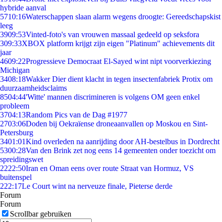
hybride aanval
57
10:16
Waterschappen slaan alarm wegens droogte: Gereedschapskist
leeg
39
09:53
Vinted-foto's van vrouwen massaal gedeeld op seksfora
3
09:33
XBOX platform krijgt zijn eigen "Platinum" achievements dit
jaar
46
09:22
Progressieve Democraat El-Sayed wint nipt voorverkiezing
Michigan
34
08:18
Wakker Dier dient klacht in tegen insectenfabriek Protix om
duurzaamheidsclaims
85
04:44
'Witte' mannen discrimineren is volgens OM geen enkel
probleem
37
04:13
Random Pics van de Dag #1977
27
03:06
Doden bij Oekraïense droneaanvallen op Moskou en Sint-
Petersburg
34
01:01
Kind overleden na aanrijding door AH-bestelbus in Dordrecht
53
00:28
Van den Brink zet nog eens 14 gemeenten onder toezicht om
spreidingswet
22
22:50
Iran en Oman eens over route Straat van Hormuz, VS
buitenspel
2
22:17
Le Court wint na nerveuze finale, Pieterse derde
Forum
Forum
Scrollbar gebruiken