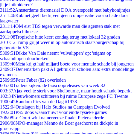
jij je intimideren?
31
11:52
Amsterdams dierenasiel DOA overspoeld met babykonijntjes
25
11:46
Kabinet geeft bedrijven geen compensatie voor schade door
laagwater
23
11:14
OM eist TBS tegen verwarde man die agenten stak met
aardappelschilmesje
29
11:08
Tropische hitte keert zondag terug met lokaal 32 graden
30
10:12
Trump grijpt weer in op automatisch staatsburgerschap bij
geboorte in VS
53
09:51
Dikke Van Dale neemt 'vulvalippen' op: 'stigma op
schaamlippen doorbreken'
13
09:40
Meta krijgt half miljard boete voor mentale schade bij jongeren
24
09:37
Denemarken pakt AI-gebruik in scholen aan: extra mondelinge
examens
25
09:05
Peter Faber (82) overleden
6
05:00
Trailers kijken: de bioscoopreleases van week 32
0
03:37
Ajax veel te sterk voor Shelbourne, maar houdt schade beperkt
1
02:34
Nieuwkomers schitteren bij ruime Europese zege FC Twente
19
00:45
Random Pics van de Dag #1978
15
22:04
Ontslagen bij Halo Studios na Campaign Evolved
19
22:01
PS5-doos waarschuwt voor einde fysieke games
2
06/08
Le Court wint na nerveuze finale, Pieterse derde
29
06/08
NPO-manager Menno de Boer geschorst na dickpic in
groepsapp
36
06/08
Duitser (93) crasht met quad tegen boom, vier gewonden