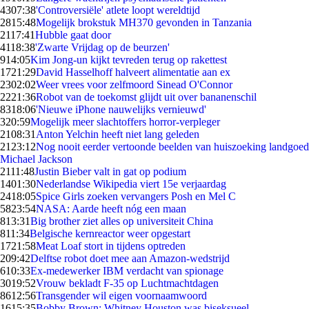
43
07:38
'Controversiële' atlete loopt wereldtijd
28
15:48
Mogelijk brokstuk MH370 gevonden in Tanzania
21
17:41
Hubble gaat door
41
18:38
'Zwarte Vrijdag op de beurzen'
9
14:05
Kim Jong-un kijkt tevreden terug op rakettest
17
21:29
David Hasselhoff halveert alimentatie aan ex
23
02:02
Weer vrees voor zelfmoord Sinead O'Connor
22
21:36
Robot van de toekomst glijdt uit over bananenschil
83
18:06
'Nieuwe iPhone nauwelijks vernieuwd'
3
20:59
Mogelijk meer slachtoffers horror-verpleger
21
08:31
Anton Yelchin heeft niet lang geleden
21
23:12
Nog nooit eerder vertoonde beelden van huiszoeking landgoed
Michael Jackson
21
11:48
Justin Bieber valt in gat op podium
14
01:30
Nederlandse Wikipedia viert 15e verjaardag
24
18:05
Spice Girls zoeken vervangers Posh en Mel C
58
23:54
NASA: Aarde heeft nóg een maan
8
13:31
Big brother ziet alles op universiteit China
8
11:34
Belgische kernreactor weer opgestart
17
21:58
Meat Loaf stort in tijdens optreden
2
09:42
Delftse robot doet mee aan Amazon-wedstrijd
6
10:33
Ex-medewerker IBM verdacht van spionage
30
19:52
Vrouw bekladt F-35 op Luchtmachtdagen
86
12:56
Transgender wil eigen voornaamwoord
16
15:35
Bobby Brown: Whitney Houston was biseksueel