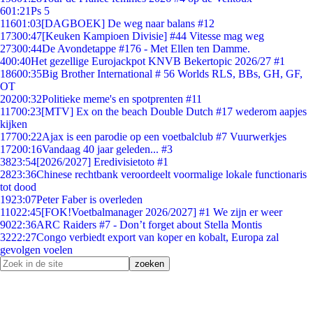
6
01:21
Ps 5
116
01:03
[DAGBOEK] De weg naar balans #12
173
00:47
[Keuken Kampioen Divisie] #44 Vitesse mag weg
273
00:44
De Avondetappe #176 - Met Ellen ten Damme.
4
00:40
Het gezellige Eurojackpot KNVB Bekertopic 2026/27 #1
186
00:35
Big Brother International # 56 Worlds RLS, BBs, GH, GF,
OT
202
00:32
Politieke meme's en spotprenten #11
117
00:23
[MTV] Ex on the beach Double Dutch #17 wederom aapjes
kijken
177
00:22
Ajax is een parodie op een voetbalclub #7 Vuurwerkjes
172
00:16
Vandaag 40 jaar geleden... #3
38
23:54
[2026/2027] Eredivisietoto #1
28
23:36
Chinese rechtbank veroordeelt voormalige lokale functionaris
tot dood
19
23:07
Peter Faber is overleden
110
22:45
[FOK!Voetbalmanager 2026/2027] #1 We zijn er weer
90
22:36
ARC Raiders #7 - Don’t forget about Stella Montis
32
22:27
Congo verbiedt export van koper en kobalt, Europa zal
gevolgen voelen