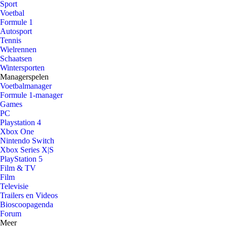
Sport
Voetbal
Formule 1
Autosport
Tennis
Wielrennen
Schaatsen
Wintersporten
Managerspelen
Voetbalmanager
Formule 1-manager
Games
PC
Playstation 4
Xbox One
Nintendo Switch
Xbox Series X|S
PlayStation 5
Film & TV
Film
Televisie
Trailers en Videos
Bioscoopagenda
Forum
Meer