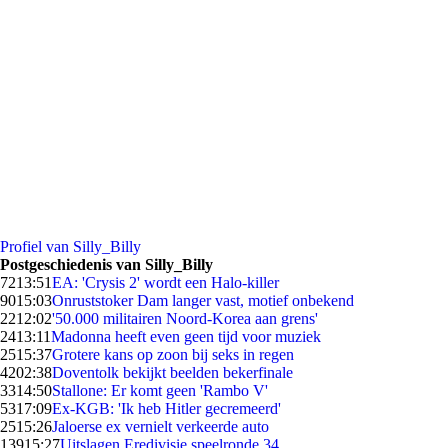
Profiel van Silly_Billy
Postgeschiedenis van Silly_Billy
72
13:51
EA: 'Crysis 2' wordt een Halo-killer
90
15:03
Onruststoker Dam langer vast, motief onbekend
22
12:02
'50.000 militairen Noord-Korea aan grens'
24
13:11
Madonna heeft even geen tijd voor muziek
25
15:37
Grotere kans op zoon bij seks in regen
42
02:38
Doventolk bekijkt beelden bekerfinale
33
14:50
Stallone: Er komt geen 'Rambo V'
53
17:09
Ex-KGB: 'Ik heb Hitler gecremeerd'
25
15:26
Jaloerse ex vernielt verkeerde auto
139
15:27
Uitslagen Eredivisie speelronde 34