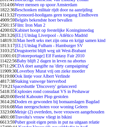
55
14:06
Weer mensen op spoor Amsterdam
18
22:36
Beschonken militair rijdt door na aanrijding
41
13:32
Feyenoord-hooligans geen toegang Eindhoven
49
09:59
Belgiës bekendste hoer bevallen
25
01:15
Film: Iron Man 2
42
00:02
Kabinet hoopt op feestelijke Koninginnedag
28
13:26
[EL] Uitslag Liverpool - Atlético Madrid
148
19:31
Man heeft seks met zijn oma en krijgt samen kind
18
13:17
[EL] Uitslag Fulham - Hamburger SV
31
03:25
Drugstoerist blijft weg uit West-Brabant
110
01:01
[Fotoreportage] Elf Fantasy Fair 2010
114
22:56
Baby blijft 2 dagen in leven na abortus
97
11:29
CDA doet aangifte na 'dirty campaigning'
119
09:30
Loverboy Murat vrij om zieke moeder
91
19:00
Ook lintje voor Albert Verlinde
48
17:38
Staking vanwege bierverbod
7
19:21
Spaceshuttle 'Discovery' gelanceerd
54
18:35
Explosies rond consulaat VS in Peshawar
48
20:00
Beeld Kabouter Plop gestolen
36
14:26
Doden en gewonden bij bomaanslagen Bagdad
19
16:08
Man neergeschoten voor woning Geleen
33
23:06
Meisje (2) overleden, twee vrouwen aangehouden
48
01:08
Travolta's vrouw vliegt in bikini
66
13:59
Puber gooit eigen penis in put na uitgaan relatie