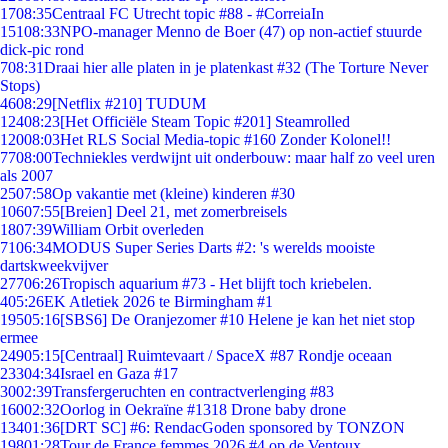
17
08:35
Centraal FC Utrecht topic #88 - #CorreiaIn
151
08:33
NPO-manager Menno de Boer (47) op non-actief stuurde
dick-pic rond
7
08:31
Draai hier alle platen in je platenkast #32 (The Torture Never
Stops)
46
08:29
[Netflix #210] TUDUM
124
08:23
[Het Officiële Steam Topic #201] Steamrolled
120
08:03
Het RLS Social Media-topic #160 Zonder Kolonel!!
77
08:00
Techniekles verdwijnt uit onderbouw: maar half zo veel uren
als 2007
25
07:58
Op vakantie met (kleine) kinderen #30
106
07:55
[Breien] Deel 21, met zomerbreisels
18
07:39
William Orbit overleden
71
06:34
MODUS Super Series Darts #2: 's werelds mooiste
dartskweekvijver
277
06:26
Tropisch aquarium #73 - Het blijft toch kriebelen.
4
05:26
EK Atletiek 2026 te Birmingham #1
195
05:16
[SBS6] De Oranjezomer #10 Helene je kan het niet stop
ermee
249
05:15
[Centraal] Ruimtevaart / SpaceX #87 Rondje oceaan
233
04:34
Israel en Gaza #17
30
02:39
Transfergeruchten en contractverlenging #83
160
02:32
Oorlog in Oekraïne #1318 Drone baby drone
134
01:36
[DRT SC] #6: RendacGoden sponsored by TONZON
198
01:28
Tour de France femmes 2026 #4 op de Ventoux