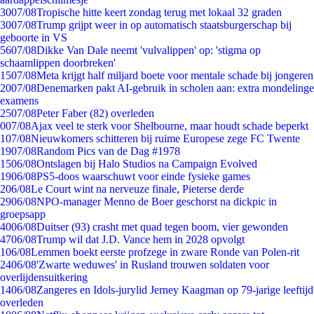
30
07/08
Tropische hitte keert zondag terug met lokaal 32 graden
30
07/08
Trump grijpt weer in op automatisch staatsburgerschap bij
geboorte in VS
56
07/08
Dikke Van Dale neemt 'vulvalippen' op: 'stigma op
schaamlippen doorbreken'
15
07/08
Meta krijgt half miljard boete voor mentale schade bij jongeren
20
07/08
Denemarken pakt AI-gebruik in scholen aan: extra mondelinge
examens
25
07/08
Peter Faber (82) overleden
0
07/08
Ajax veel te sterk voor Shelbourne, maar houdt schade beperkt
1
07/08
Nieuwkomers schitteren bij ruime Europese zege FC Twente
19
07/08
Random Pics van de Dag #1978
15
06/08
Ontslagen bij Halo Studios na Campaign Evolved
19
06/08
PS5-doos waarschuwt voor einde fysieke games
2
06/08
Le Court wint na nerveuze finale, Pieterse derde
29
06/08
NPO-manager Menno de Boer geschorst na dickpic in
groepsapp
40
06/08
Duitser (93) crasht met quad tegen boom, vier gewonden
47
06/08
Trump wil dat J.D. Vance hem in 2028 opvolgt
1
06/08
Lemmen boekt eerste profzege in zware Ronde van Polen-rit
24
06/08
'Zwarte weduwes' in Rusland trouwen soldaten voor
overlijdensuitkering
14
06/08
Zangeres en Idols-jurylid Jerney Kaagman op 79-jarige leeftijd
overleden