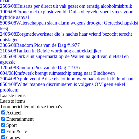
maan
25
06/08
Huisarts per direct uit vak gezet om ernstig alcoholmisbruik
19
06/08
Drone met explosieven bij Duits vliegveld voedt vrees voor
hybride aanval
59
06/08
Waterschappen slaan alarm wegens droogte: Gereedschapskist
leeg
24
06/08
Zorgmedewerkster die 's nachts haar vriend bezocht terecht
ontslagen
38
06/08
Random Pics van de Dag #1977
21
05/08
Tanken in België wordt nóg aantrekkelijker
34
05/08
Dirk sluit supermarkt op de Wallen na golf van diefstal en
agressie
12
05/08
Random Pics van de Dag #1976
6
04/08
Kraftwerk brengt ruimteschip terug naar Eindhoven
20
04/08
Apple vecht Britse eis tot inbouwen backdoor in iCloud aan
85
04/08
'Witte' mannen discrimineren is volgens OM geen enkel
probleem
Laatste items
Laatste items
Toon berichten uit deze thema's
Actueel
Entertainment
Sport
Film & Tv
Games