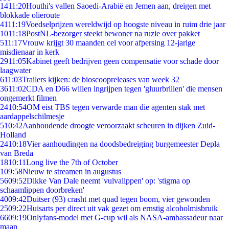
14
11:20
Houthi's vallen Saoedi-Arabië en Jemen aan, dreigen met
blokkade olieroute
41
11:19
Voedselprijzen wereldwijd op hoogste niveau in ruim drie jaar
10
11:18
PostNL-bezorger steekt bewoner na ruzie over pakket
5
11:17
Vrouw krijgt 30 maanden cel voor afpersing 12-jarige
misdienaar in kerk
29
11:05
Kabinet geeft bedrijven geen compensatie voor schade door
laagwater
6
11:03
Trailers kijken: de bioscoopreleases van week 32
36
11:02
CDA en D66 willen ingrijpen tegen 'gluurbrillen' die mensen
ongemerkt filmen
24
10:54
OM eist TBS tegen verwarde man die agenten stak met
aardappelschilmesje
5
10:42
Aanhoudende droogte veroorzaakt scheuren in dijken Zuid-
Holland
24
10:18
Vier aanhoudingen na doodsbedreiging burgemeester Depla
van Breda
18
10:11
Long live the 7th of October
1
09:58
Nieuw te streamen in augustus
56
09:52
Dikke Van Dale neemt 'vulvalippen' op: 'stigma op
schaamlippen doorbreken'
40
09:42
Duitser (93) crasht met quad tegen boom, vier gewonden
25
09:22
Huisarts per direct uit vak gezet om ernstig alcoholmisbruik
66
09:19
Onlyfans-model met G-cup wil als NASA-ambassadeur naar
maan