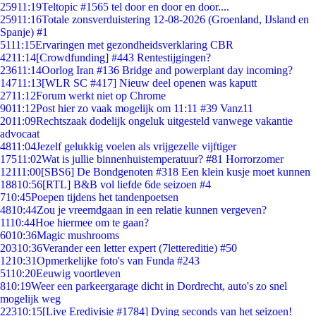
259
11:19
Teltopic #1565 tel door en door en door....
259
11:16
Totale zonsverduistering 12-08-2026 (Groenland, IJsland en
Spanje) #1
51
11:15
Ervaringen met gezondheidsverklaring CBR
42
11:14
[Crowdfunding] #443 Rentestijgingen?
236
11:14
Oorlog Iran #136 Bridge and powerplant day incoming?
147
11:13
[WLR SC #417] Nieuw deel openen was kaputt
27
11:12
Forum werkt niet op Chrome
90
11:12
Post hier zo vaak mogelijk om 11:11 #39 Vanz11
20
11:09
Rechtszaak dodelijk ongeluk uitgesteld vanwege vakantie
advocaat
48
11:04
Jezelf gelukkig voelen als vrijgezelle vijftiger
175
11:02
Wat is jullie binnenhuistemperatuur? #81 Horrorzomer
121
11:00
[SBS6] De Bondgenoten #318 Een klein kusje moet kunnen
188
10:56
[RTL] B&B vol liefde 6de seizoen #4
7
10:45
Poepen tijdens het tandenpoetsen
48
10:44
Zou je vreemdgaan in een relatie kunnen vergeven?
11
10:44
Hoe hiermee om te gaan?
60
10:36
Magic mushrooms
203
10:36
Verander een letter expert (7lettereditie) #50
12
10:31
Opmerkelijke foto's van Funda #243
51
10:20
Eeuwig voortleven
8
10:19
Weer een parkeergarage dicht in Dordrecht, auto's zo snel
mogelijk weg
223
10:15
[Live Eredivisie #1784] Dying seconds van het seizoen!