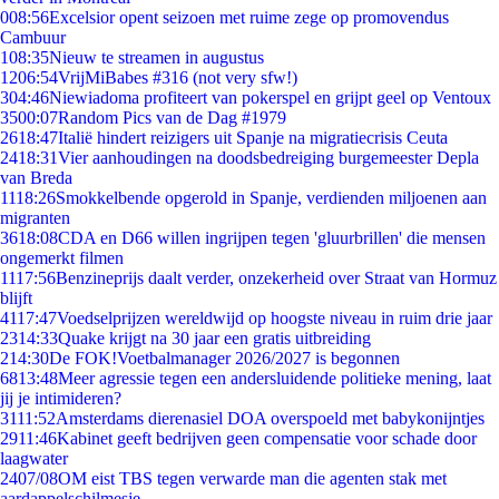
0
08:56
Excelsior opent seizoen met ruime zege op promovendus
Cambuur
1
08:35
Nieuw te streamen in augustus
12
06:54
VrijMiBabes #316 (not very sfw!)
3
04:46
Niewiadoma profiteert van pokerspel en grijpt geel op Ventoux
35
00:07
Random Pics van de Dag #1979
26
18:47
Italië hindert reizigers uit Spanje na migratiecrisis Ceuta
24
18:31
Vier aanhoudingen na doodsbedreiging burgemeester Depla
van Breda
11
18:26
Smokkelbende opgerold in Spanje, verdienden miljoenen aan
migranten
36
18:08
CDA en D66 willen ingrijpen tegen 'gluurbrillen' die mensen
ongemerkt filmen
11
17:56
Benzineprijs daalt verder, onzekerheid over Straat van Hormuz
blijft
41
17:47
Voedselprijzen wereldwijd op hoogste niveau in ruim drie jaar
23
14:33
Quake krijgt na 30 jaar een gratis uitbreiding
2
14:30
De FOK!Voetbalmanager 2026/2027 is begonnen
68
13:48
Meer agressie tegen een andersluidende politieke mening, laat
jij je intimideren?
31
11:52
Amsterdams dierenasiel DOA overspoeld met babykonijntjes
29
11:46
Kabinet geeft bedrijven geen compensatie voor schade door
laagwater
24
07/08
OM eist TBS tegen verwarde man die agenten stak met
aardappelschilmesje