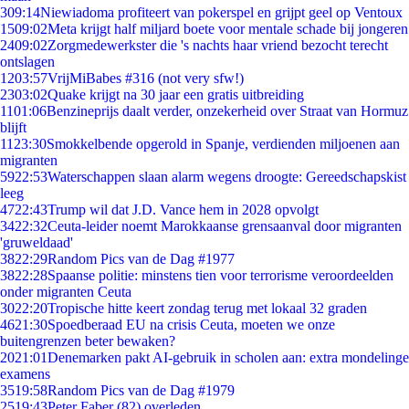
3
09:14
Niewiadoma profiteert van pokerspel en grijpt geel op Ventoux
15
09:02
Meta krijgt half miljard boete voor mentale schade bij jongeren
24
09:02
Zorgmedewerkster die 's nachts haar vriend bezocht terecht
ontslagen
12
03:57
VrijMiBabes #316 (not very sfw!)
23
03:02
Quake krijgt na 30 jaar een gratis uitbreiding
11
01:06
Benzineprijs daalt verder, onzekerheid over Straat van Hormuz
blijft
11
23:30
Smokkelbende opgerold in Spanje, verdienden miljoenen aan
migranten
59
22:53
Waterschappen slaan alarm wegens droogte: Gereedschapskist
leeg
47
22:43
Trump wil dat J.D. Vance hem in 2028 opvolgt
34
22:32
Ceuta-leider noemt Marokkaanse grensaanval door migranten
'gruweldaad'
38
22:29
Random Pics van de Dag #1977
38
22:28
Spaanse politie: minstens tien voor terrorisme veroordeelden
onder migranten Ceuta
30
22:20
Tropische hitte keert zondag terug met lokaal 32 graden
46
21:30
Spoedberaad EU na crisis Ceuta, moeten we onze
buitengrenzen beter bewaken?
20
21:01
Denemarken pakt AI-gebruik in scholen aan: extra mondelinge
examens
35
19:58
Random Pics van de Dag #1979
25
19:43
Peter Faber (82) overleden