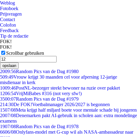
Weblog
Fotoboek
Prijsvragen
Contact
Colofon
Feedback
Tip de redactie
FOK!
FOK!
Scrollbar gebruiken
opslaan
20
09:56
Random Pics van de Dag #1980
5
09:49
Vrouw krijgt 30 maanden cel voor afpersing 12-jarige
misdienaar in kerk
10
09:46
PostNL-bezorger steekt bewoner na ruzie over pakket
12
06:54
VrijMiBabes #316 (not very sfw!)
35
00:07
Random Pics van de Dag #1979
2
14:30
De FOK!Voetbalmanager 2026/2027 is begonnen
15
07/08
Meta krijgt half miljard boete voor mentale schade bij jongeren
20
07/08
Denemarken pakt AI-gebruik in scholen aan: extra mondelinge
examens
19
07/08
Random Pics van de Dag #1978
66
06/08
Onlyfans-model met G-cup wil als NASA-ambassadeur naar