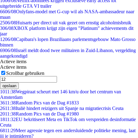
10
06/08
Netflix-abonnees krijgen exclusieve early access tot
uitgebreide GTA VI trailer
66
06/08
Onlyfans-model met G-cup wil als NASA-ambassadeur naar
maan
25
06/08
Huisarts per direct uit vak gezet om ernstig alcoholmisbruik
3
06/08
XBOX platform krijgt zijn eigen "Platinum" achievements dit
jaar
12
06/08
Capibara's lopen Braziliaans parlementsgebouw Mato Grosso
binnen
69
06/08
Israël meldt dood twee militairen in Zuid-Libanon, vergelding
aangekondigd
Actieve items
Actieve items
Scrollbar gebruiken
opslaan
10
11:38
Wegpiraat scheurt met 146 km/u door het centrum van
Amsterdam
36
11:38
Random Pics van de Dag #1833
26
11:38
Italië hindert reizigers uit Spanje na migratiecrisis Ceuta
20
11:38
Random Pics van de Dag #1980
18
11:32
EU bekritiseert Meta en TikTok om verspreiden desinformatie
Ceuta
68
11:29
Meer agressie tegen een andersluidende politieke mening, laat
jij je intimideren?