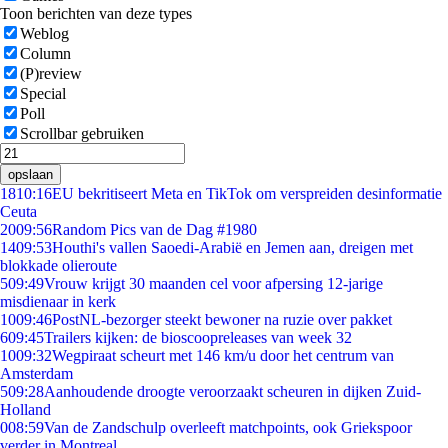
Toon berichten van deze types
Weblog
Column
(P)review
Special
Poll
Scrollbar gebruiken
opslaan
18
10:16
EU bekritiseert Meta en TikTok om verspreiden desinformatie
Ceuta
20
09:56
Random Pics van de Dag #1980
14
09:53
Houthi's vallen Saoedi-Arabië en Jemen aan, dreigen met
blokkade olieroute
5
09:49
Vrouw krijgt 30 maanden cel voor afpersing 12-jarige
misdienaar in kerk
10
09:46
PostNL-bezorger steekt bewoner na ruzie over pakket
6
09:45
Trailers kijken: de bioscoopreleases van week 32
10
09:32
Wegpiraat scheurt met 146 km/u door het centrum van
Amsterdam
5
09:28
Aanhoudende droogte veroorzaakt scheuren in dijken Zuid-
Holland
0
08:59
Van de Zandschulp overleeft matchpoints, ook Griekspoor
verder in Montreal