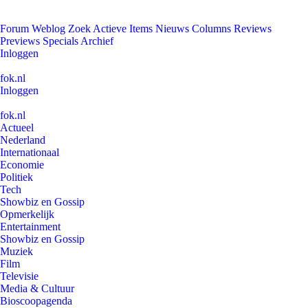
Forum
Weblog
Zoek
Actieve Items
Nieuws
Columns
Reviews
Previews
Specials
Archief
Inloggen
fok.nl
Inloggen
fok.nl
Actueel
Nederland
Internationaal
Economie
Politiek
Tech
Showbiz en Gossip
Opmerkelijk
Entertainment
Showbiz en Gossip
Muziek
Film
Televisie
Media & Cultuur
Bioscoopagenda