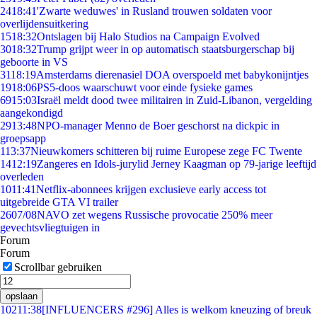
24
18:41
'Zwarte weduwes' in Rusland trouwen soldaten voor
overlijdensuitkering
15
18:32
Ontslagen bij Halo Studios na Campaign Evolved
30
18:32
Trump grijpt weer in op automatisch staatsburgerschap bij
geboorte in VS
31
18:19
Amsterdams dierenasiel DOA overspoeld met babykonijntjes
19
18:06
PS5-doos waarschuwt voor einde fysieke games
69
15:03
Israël meldt dood twee militairen in Zuid-Libanon, vergelding
aangekondigd
29
13:48
NPO-manager Menno de Boer geschorst na dickpic in
groepsapp
1
13:37
Nieuwkomers schitteren bij ruime Europese zege FC Twente
14
12:19
Zangeres en Idols-jurylid Jerney Kaagman op 79-jarige leeftijd
overleden
10
11:41
Netflix-abonnees krijgen exclusieve early access tot
uitgebreide GTA VI trailer
26
07/08
NAVO zet wegens Russische provocatie 250% meer
gevechtsvliegtuigen in
Forum
Forum
Scrollbar gebruiken
opslaan
102
11:38
[INFLUENCERS #296] Alles is welkom kneuzing of breuk