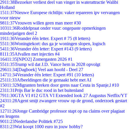
29
11:38
Bezoeker verliest deel van vinger in waterattractie Walibi
Holland
15
11:37
Nieuwe Europese richtlijn: vaker repareren ipv vervangen
voor nieuw
98
11:37
Vrouwen willen geen man meer #30
103
11:36
Roddelpraat onder vuur: ongepaste opmerkingen
minderjarigen deel 2
19
11:36
Verander één letter. Expert # 75 (8 letters)
55
11:36
Woningtekort: dus ga je woningen slopen, logisch
54
11:36
Verander één letter: Expert #143 (9 letters)
81
11:35
Afvallen met injecties #4
164
11:35
[NPO2] Zomergasten 2026 #1
55
11:35
Trump wil dat J.D. Vance hem in 2028 opvolgt
296
11:34
[Dagboek] Veel aan hoofd - Deel 27
147
11:34
Verander één letter: Expert #91 (10 letters)
251
11:33
Afbeeldingen die je gemaakt hebt met AI
150
11:32
Migranten breken door grens naar Ceuta in Spanje,l #10
23
11:31
Prijs Bar le duc rood in het buitenland
79
11:30
GTA VI #12 GTA VI Extended look 27 Augustus Netflix/YT
243
11:28
Agent smijt zwangere vrouw op de grond, onderzoek gestart
#2
127
11:26
Jonge Cambridge professor stapt op na claims over plagiaat
en leugens
90
11:23
Nederlandse Politiek #725
83
11:23
Wat koopt 1000 euro in jouw hobby?