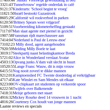
174
09:44
'Sander Vreeswijk gewelddadig in bed'
33
21:43
'Tunnelvrouw' regelde onderdak in café
91
21:37
Kinderarts: 'School begint te vroeg'
118
21:50
Israël bestookt Gazastrook
86
05:29
Californië wil rookverbod in parken
61
20:56
'Britney Spears weer vrijgezel'
51
09:51
Voorbereiding kilometerheffing gestaakt
71
17:07
Man slaat agente met piemel in gezicht
19
07:58
Fransman rijdt marechaussee aan
74
14:04
'Nederland is Paul de Leeuw-moe'
731
02:23
Milly dood, agent aangehouden
79
20:59
Melding Milly Boele te laat
30
19:17
Steekpartij naast belastingkantoor Breda
57
21:02
Alice in Wonderland verslaat Avatar
45
03:13
Opvang junks A'dam valt slecht in buurt
105
20:55
Lange Frans: Wauw, dit is mijn vrouw
64
15:51
Nog nooit zoveel te dikke mannen
92
12:01
Kampioenslied FC Twente donderdag al verkrijgbaar
47
17:45
Kate Winslet en Sam Mendes uit elkaar
92
23:00
OV-chipkaart zet studenten op verkeerde spoor
62
22:56
Twijfels over Balkenende
74
18:31
Meisje geboren met staart
49
16:32
Mickey Rourke deed 14 vrouwen in 1 nacht
48
16:26
Courteney Cox houdt van jonge mannen
Laatste reviews en specials