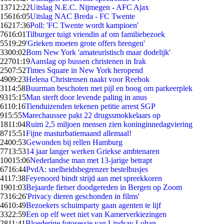
137
12:22
Uitslag N.E.C. Nijmegen - AFC Ajax
156
16:05
Uitslag NAC Breda - FC Twente
162
17:36
Poll: 'FC Twente wordt kampioen'
76
16:01
Tilburger tuigt vriendin af om familiebezoek
55
19:29
'Grieken moeten grote offers brengen'
33
00:02
Bom New York 'amateuristisch maar dodelijk'
227
01:19
Aanslag op bussen christenen in Irak
25
07:52
Times Square in New York heropend
49
09:23
Helena Christensen naakt voor Reebok
31
14:58
Buurman beschoten met pijl en boog om parkeerplek
93
15:15
Man sterft door levende paling in anus
61
10:16
Tienduizenden tekenen petitie arrest SGP
9
15:55
Marechaussee pakt 22 drugssmokkelaars op
18
11:04
Ruim 2,5 miljoen mensen zien koninginnedagviering
87
15:51
Fijne masturbatiemaand allemaal!
24
00:53
Gewonden bij rellen Hamburg
77
13:53
14 jaar langer werken Griekse ambtenaren
100
15:06
Nederlandse man met 13-jarige betrapt
67
16:44
PvdA: snelheidsbegrenzer bestelbusjes
41
17:38
Feyenoord bindt strijd aan met spreekkoren
19
01:03
Bejaarde fietser doodgereden in Bergen op Zoom
73
16:26
'Privacy dieren geschonden in films'
46
10:49
Bezoekers schuimparty gaan agenten te lijf
33
22:59
Een op elf weet niet van Kamerverkiezingen
28
11:41
Bloederige fotosessie van Lindsay Lohan