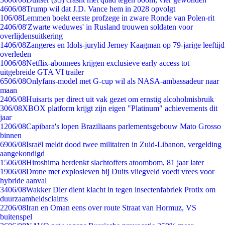
46
06/08
Trump wil dat J.D. Vance hem in 2028 opvolgt
1
06/08
Lemmen boekt eerste profzege in zware Ronde van Polen-rit
24
06/08
'Zwarte weduwes' in Rusland trouwen soldaten voor
overlijdensuitkering
14
06/08
Zangeres en Idols-jurylid Jerney Kaagman op 79-jarige leeftijd
overleden
10
06/08
Netflix-abonnees krijgen exclusieve early access tot
uitgebreide GTA VI trailer
65
06/08
Onlyfans-model met G-cup wil als NASA-ambassadeur naar
maan
24
06/08
Huisarts per direct uit vak gezet om ernstig alcoholmisbruik
3
06/08
XBOX platform krijgt zijn eigen "Platinum" achievements dit
jaar
12
06/08
Capibara's lopen Braziliaans parlementsgebouw Mato Grosso
binnen
69
06/08
Israël meldt dood twee militairen in Zuid-Libanon, vergelding
aangekondigd
15
06/08
Hiroshima herdenkt slachtoffers atoombom, 81 jaar later
19
06/08
Drone met explosieven bij Duits vliegveld voedt vrees voor
hybride aanval
34
06/08
Wakker Dier dient klacht in tegen insectenfabriek Protix om
duurzaamheidsclaims
22
06/08
Iran en Oman eens over route Straat van Hormuz, VS
buitenspel