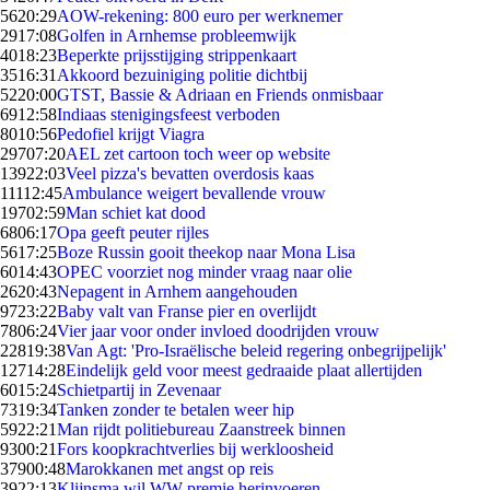
56
20:29
AOW-rekening: 800 euro per werknemer
29
17:08
Golfen in Arnhemse probleemwijk
40
18:23
Beperkte prijsstijging strippenkaart
35
16:31
Akkoord bezuiniging politie dichtbij
52
20:00
GTST, Bassie & Adriaan en Friends onmisbaar
69
12:58
Indiaas stenigingsfeest verboden
80
10:56
Pedofiel krijgt Viagra
297
07:20
AEL zet cartoon toch weer op website
139
22:03
Veel pizza's bevatten overdosis kaas
111
12:45
Ambulance weigert bevallende vrouw
197
02:59
Man schiet kat dood
68
06:17
Opa geeft peuter rijles
56
17:25
Boze Russin gooit theekop naar Mona Lisa
60
14:43
OPEC voorziet nog minder vraag naar olie
26
20:43
Nepagent in Arnhem aangehouden
97
23:22
Baby valt van Franse pier en overlijdt
78
06:24
Vier jaar voor onder invloed doodrijden vrouw
228
19:38
Van Agt: 'Pro-Israëlische beleid regering onbegrijpelijk'
127
14:28
Eindelijk geld voor meest gedraaide plaat allertijden
60
15:24
Schietpartij in Zevenaar
73
19:34
Tanken zonder te betalen weer hip
59
22:21
Man rijdt politiebureau Zaanstreek binnen
93
00:21
Fors koopkrachtverlies bij werkloosheid
379
00:48
Marokkanen met angst op reis
39
22:13
Klijnsma wil WW-premie herinvoeren