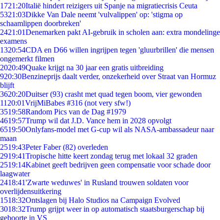
17
21:20
Italië hindert reizigers uit Spanje na migratiecrisis Ceuta
53
21:03
Dikke Van Dale neemt 'vulvalippen' op: 'stigma op
schaamlippen doorbreken'
24
21:01
Denemarken pakt AI-gebruik in scholen aan: extra mondelinge
examens
13
20:54
CDA en D66 willen ingrijpen tegen 'gluurbrillen' die mensen
ongemerkt filmen
20
20:49
Quake krijgt na 30 jaar een gratis uitbreiding
9
20:30
Benzineprijs daalt verder, onzekerheid over Straat van Hormuz
blijft
36
20:20
Duitser (93) crasht met quad tegen boom, vier gewonden
11
20:01
VrijMiBabes #316 (not very sfw!)
35
19:58
Random Pics van de Dag #1979
46
19:57
Trump wil dat J.D. Vance hem in 2028 opvolgt
65
19:50
Onlyfans-model met G-cup wil als NASA-ambassadeur naar
maan
25
19:43
Peter Faber (82) overleden
29
19:41
Tropische hitte keert zondag terug met lokaal 32 graden
25
19:14
Kabinet geeft bedrijven geen compensatie voor schade door
laagwater
24
18:41
'Zwarte weduwes' in Rusland trouwen soldaten voor
overlijdensuitkering
15
18:32
Ontslagen bij Halo Studios na Campaign Evolved
30
18:32
Trump grijpt weer in op automatisch staatsburgerschap bij
geboorte in VS