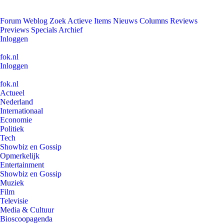
Forum
Weblog
Zoek
Actieve Items
Nieuws
Columns
Reviews
Previews
Specials
Archief
Inloggen
fok.nl
Inloggen
fok.nl
Actueel
Nederland
Internationaal
Economie
Politiek
Tech
Showbiz en Gossip
Opmerkelijk
Entertainment
Showbiz en Gossip
Muziek
Film
Televisie
Media & Cultuur
Bioscoopagenda