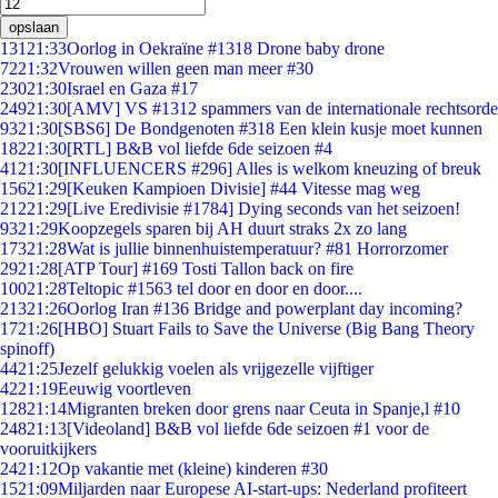
opslaan
131
21:33
Oorlog in Oekraïne #1318 Drone baby drone
72
21:32
Vrouwen willen geen man meer #30
230
21:30
Israel en Gaza #17
249
21:30
[AMV] VS #1312 spammers van de internationale rechtsorde
93
21:30
[SBS6] De Bondgenoten #318 Een klein kusje moet kunnen
182
21:30
[RTL] B&B vol liefde 6de seizoen #4
41
21:30
[INFLUENCERS #296] Alles is welkom kneuzing of breuk
156
21:29
[Keuken Kampioen Divisie] #44 Vitesse mag weg
212
21:29
[Live Eredivisie #1784] Dying seconds van het seizoen!
93
21:29
Koopzegels sparen bij AH duurt straks 2x zo lang
173
21:28
Wat is jullie binnenhuistemperatuur? #81 Horrorzomer
29
21:28
[ATP Tour] #169 Tosti Tallon back on fire
100
21:28
Teltopic #1563 tel door en door en door....
213
21:26
Oorlog Iran #136 Bridge and powerplant day incoming?
17
21:26
[HBO] Stuart Fails to Save the Universe (Big Bang Theory
spinoff)
44
21:25
Jezelf gelukkig voelen als vrijgezelle vijftiger
42
21:19
Eeuwig voortleven
128
21:14
Migranten breken door grens naar Ceuta in Spanje,l #10
248
21:13
[Videoland] B&B vol liefde 6de seizoen #1 voor de
vooruitkijkers
24
21:12
Op vakantie met (kleine) kinderen #30
15
21:09
Miljarden naar Europese AI-start-ups: Nederland profiteert