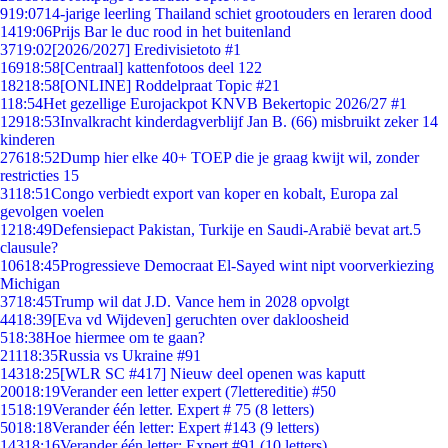
9
19:07
14-jarige leerling Thailand schiet grootouders en leraren dood
14
19:06
Prijs Bar le duc rood in het buitenland
37
19:02
[2026/2027] Eredivisietoto #1
169
18:58
[Centraal] kattenfotoos deel 122
182
18:58
[ONLINE] Roddelpraat Topic #21
1
18:54
Het gezellige Eurojackpot KNVB Bekertopic 2026/27 #1
129
18:53
Invalkracht kinderdagverblijf Jan B. (66) misbruikt zeker 14
kinderen
276
18:52
Dump hier elke 40+ TOEP die je graag kwijt wil, zonder
restricties 15
31
18:51
Congo verbiedt export van koper en kobalt, Europa zal
gevolgen voelen
12
18:49
Defensiepact Pakistan, Turkije en Saudi-Arabië bevat art.5
clausule?
106
18:45
Progressieve Democraat El-Sayed wint nipt voorverkiezing
Michigan
37
18:45
Trump wil dat J.D. Vance hem in 2028 opvolgt
44
18:39
[Eva vd Wijdeven] geruchten over dakloosheid
5
18:38
Hoe hiermee om te gaan?
211
18:35
Russia vs Ukraine #91
143
18:25
[WLR SC #417] Nieuw deel openen was kaputt
200
18:19
Verander een letter expert (7lettereditie) #50
15
18:19
Verander één letter. Expert # 75 (8 letters)
50
18:18
Verander één letter: Expert #143 (9 letters)
143
18:16
Verander één letter: Expert #91 (10 letters)