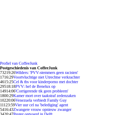
Profiel van CoffeeJunk
Postgeschiedenis van CoffeeJunk
732
19:26
Wilders: 'PVV-stemmers geen racisten'
17
16:29
Voortvluchtige niet Utrechtse verkrachter
46
15:25
Cel & tbs voor kinderporno met dochter
295
18:18
PVV: hef de Benelux op
149
14:06
'Corrigerende tik geen probleem'
18
00:29
Kamer mort over taakstraf zedenzaken
102
20:06
Venezuela verbiedt Family Guy
111
23:59
Vier uur cel na 'belediging' agent
54
16:43
Zwangere vrouw opnieuw zwanger
34
20:47
Peuter ontvoerd in Delft