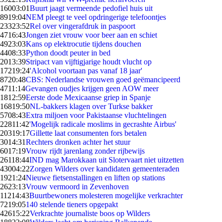
160
03:01
Buurt jaagt vermeende pedofiel huis uit
89
19:04
NEM pleegt te veel opdringerige telefoontjes
233
23:52
Rel over vingerafdruk in paspoort
47
16:43
Jongen ziet vrouw voor beer aan en schiet
49
23:03
Kans op elektrocutie tijdens douchen
44
08:33
Python doodt peuter in bed
20
13:39
Stripact van vijftigjarige houdt vlucht op
172
19:24
'Alcohol voortaan pas vanaf 18 jaar'
87
20:48
CBS: Nederlandse vrouwen goed geëmancipeerd
47
11:14
Gevangen oudjes krijgen geen AOW meer
18
12:59
Eerste dode Mexicaanse griep in Spanje
168
19:50
NL-bakkers klagen over Turkse bakker
57
08:43
Extra miljoen voor Pakistaanse vluchtelingen
228
11:42
'Mogelijk radicale moslims in gecrashte Airbus'
203
19:17
Gillette laat consumenten fors betalen
30
14:31
Rechters dronken achter het stuur
60
17:19
Vrouw rijdt jarenlang zonder rijbewijs
261
18:44
IND mag Marokkaan uit Slotervaart niet uitzetten
430
04:22
Zorgen Wilders over kandidaten gemeenteraden
19
21:24
Nieuwe fietsenstallingen en liften op stations
26
23:13
Vrouw vermoord in Zevenhoven
112
14:43
Buurtbewoners molesteren mogelijke verkrachter
72
19:05
140 stelende tieners opgepakt
426
15:22
Verkrachte journaliste boos op Wilders