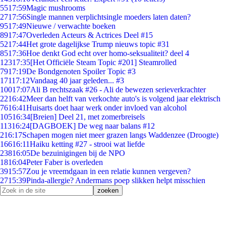
55
17:59
Magic mushrooms
27
17:56
Single mannen verplichtsingle moeders laten daten?
95
17:49
Nieuwe / verwachte boeken
89
17:47
Overleden Acteurs & Actrices Deel #15
52
17:44
Het grote dagelijkse Trump nieuws topic #31
85
17:36
Hoe denkt God echt over homo-seksualiteit? deel 4
123
17:35
[Het Officiële Steam Topic #201] Steamrolled
79
17:19
De Bondgenoten Spoiler Topic #3
171
17:12
Vandaag 40 jaar geleden... #3
100
17:07
Ali B rechtszaak #26 - Ali de bewezen serieverkrachter
22
16:42
Meer dan helft van verkochte auto's is volgend jaar elektrisch
76
16:41
Huisarts doet haar werk onder invloed van alcohol
105
16:34
[Breien] Deel 21, met zomerbreisels
113
16:24
[DAGBOEK] De weg naar balans #12
2
16:17
Schapen mogen niet meer grazen langs Waddenzee (Droogte)
166
16:11
Haiku ketting #27 - strooi wat liefde
238
16:05
De bezuinigingen bij de NPO
18
16:04
Peter Faber is overleden
39
15:57
Zou je vreemdgaan in een relatie kunnen vergeven?
27
15:39
Pinda-allergie? Andermans poep slikken helpt misschien