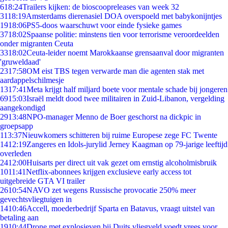
6
18:24
Trailers kijken: de bioscoopreleases van week 32
31
18:19
Amsterdams dierenasiel DOA overspoeld met babykonijntjes
19
18:06
PS5-doos waarschuwt voor einde fysieke games
37
18:02
Spaanse politie: minstens tien voor terrorisme veroordeelden
onder migranten Ceuta
33
18:02
Ceuta-leider noemt Marokkaanse grensaanval door migranten
'gruweldaad'
23
17:58
OM eist TBS tegen verwarde man die agenten stak met
aardappelschilmesje
13
17:41
Meta krijgt half miljard boete voor mentale schade bij jongeren
69
15:03
Israël meldt dood twee militairen in Zuid-Libanon, vergelding
aangekondigd
29
13:48
NPO-manager Menno de Boer geschorst na dickpic in
groepsapp
1
13:37
Nieuwkomers schitteren bij ruime Europese zege FC Twente
14
12:19
Zangeres en Idols-jurylid Jerney Kaagman op 79-jarige leeftijd
overleden
24
12:00
Huisarts per direct uit vak gezet om ernstig alcoholmisbruik
10
11:41
Netflix-abonnees krijgen exclusieve early access tot
uitgebreide GTA VI trailer
26
10:54
NAVO zet wegens Russische provocatie 250% meer
gevechtsvliegtuigen in
14
10:46
Accell, moederbedrijf Sparta en Batavus, vraagt uitstel van
betaling aan
19
10:44
Drone met explosieven bij Duits vliegveld voedt vrees voor