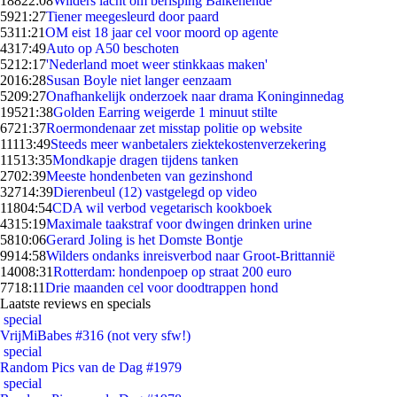
188
22:08
Wilders lacht om berisping Balkenende
59
21:27
Tiener meegesleurd door paard
53
11:21
OM eist 18 jaar cel voor moord op agente
43
17:49
Auto op A50 beschoten
52
12:17
'Nederland moet weer stinkkaas maken'
20
16:28
Susan Boyle niet langer eenzaam
52
09:27
Onafhankelijk onderzoek naar drama Koninginnedag
195
21:38
Golden Earring weigerde 1 minuut stilte
67
21:37
Roermondenaar zet misstap politie op website
111
13:49
Steeds meer wanbetalers ziektekostenverzekering
115
13:35
Mondkapje dragen tijdens tanken
27
02:39
Meeste hondenbeten van gezinshond
327
14:39
Dierenbeul (12) vastgelegd op video
118
04:54
CDA wil verbod vegetarisch kookboek
43
15:19
Maximale taakstraf voor dwingen drinken urine
58
10:06
Gerard Joling is het Domste Bontje
99
14:58
Wilders ondanks inreisverbod naar Groot-Brittannië
140
08:31
Rotterdam: hondenpoep op straat 200 euro
77
18:11
Drie maanden cel voor doodtrappen hond
Laatste reviews en specials
special
VrijMiBabes #316 (not very sfw!)
special
Random Pics van de Dag #1979
special