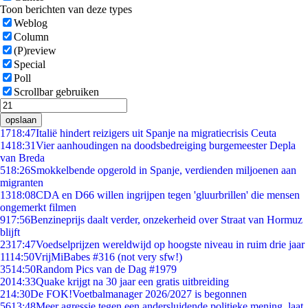
Toon berichten van deze types
Weblog
Column
(P)review
Special
Poll
Scrollbar gebruiken
opslaan
17
18:47
Italië hindert reizigers uit Spanje na migratiecrisis Ceuta
14
18:31
Vier aanhoudingen na doodsbedreiging burgemeester Depla
van Breda
5
18:26
Smokkelbende opgerold in Spanje, verdienden miljoenen aan
migranten
13
18:08
CDA en D66 willen ingrijpen tegen 'gluurbrillen' die mensen
ongemerkt filmen
9
17:56
Benzineprijs daalt verder, onzekerheid over Straat van Hormuz
blijft
23
17:47
Voedselprijzen wereldwijd op hoogste niveau in ruim drie jaar
11
14:50
VrijMiBabes #316 (not very sfw!)
35
14:50
Random Pics van de Dag #1979
20
14:33
Quake krijgt na 30 jaar een gratis uitbreiding
2
14:30
De FOK!Voetbalmanager 2026/2027 is begonnen
56
13:48
Meer agressie tegen een andersluidende politieke mening, laat