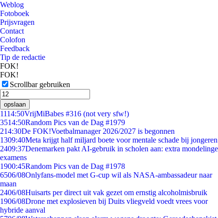
Weblog
Fotoboek
Prijsvragen
Contact
Colofon
Feedback
Tip de redactie
FOK!
FOK!
Scrollbar gebruiken
opslaan
11
14:50
VrijMiBabes #316 (not very sfw!)
35
14:50
Random Pics van de Dag #1979
2
14:30
De FOK!Voetbalmanager 2026/2027 is begonnen
13
09:40
Meta krijgt half miljard boete voor mentale schade bij jongeren
24
09:37
Denemarken pakt AI-gebruik in scholen aan: extra mondelinge
examens
19
00:45
Random Pics van de Dag #1978
65
06/08
Onlyfans-model met G-cup wil als NASA-ambassadeur naar
maan
24
06/08
Huisarts per direct uit vak gezet om ernstig alcoholmisbruik
19
06/08
Drone met explosieven bij Duits vliegveld voedt vrees voor
hybride aanval