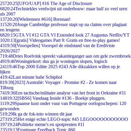
257
20:25
[UFO/UAP] #16 The Age of Disclosure
68
20:24
Techniekles verdwijnt uit onderbouw: maar half zo veel uren
als 2007
137
20:20
[Wielrennen #616] Brennan!
115
20:20
Jonge Cambridge professor stapt op na claims over plagiaat
en leugens
68
20:15
GTA VI #12 GTA VI Extended look 27 Augustus Netflix/YT
10
20:13
[gratis] Videogames Part 9: Gratis en free-to-play games!
43
19:50
[Voorspellen] Voorspel de eindstand van de Eredivisie
2026/2027
7
19:48
Dries Roelvink spreekt vakantieganger aan om gele zwembroek
49
19:46
Woningtekort: dus ga je woningen slopen, logisch
241
19:46
Top 2000 Editie 2025 #243 Alle dikzakken willen op je
lijken
4
19:42
Last minute balie Schiphol
8
19:39
[2023] Australië: Voyager - Promise #2 - Ze komen naar
Tilburg
74
19:36
Een tactische/militaire analyse van het front in Oekraïne #31
148
19:32
[SBS6] Vandaag Inside #136 - Boekje pluggen.
11
19:29
Spaanse kust onder vuur van Portugese oorlogsschepen: 120
gewonden
5
19:29
Ik ga de fok-toto winnen dit jaar
273
19:25
Het enige echte LEGO-topic #45 LEGOOOOOOOOOOO
197
19:24
Politieke meme's en spotprenten #11
235
19:13
Frontpage Feedback Topic #60