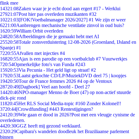
flink mee
143
21:08
Zaken waar je je echt dood aan ergert #17 - Werklui
279
21:07
Post hier pas overleden muzikanten #32
102
21:03
[FOK!Voetbalmanager 2026/2027] #1 We zijn er weer
62
21:00
Aanbrengen mechanische ventilatie zinvol in oud huis?
16
20:59
William Orbit overleden
248
20:58
Afbeeldingen die je gemaakt hebt met AI
255
20:58
Totale zonsverduistering 12-08-2026 (Groenland, IJsland en
Spanje) #1
72
20:55
Afvallen met injecties #4
168
20:55
Ajax is een parodie op een voetbalclub #7 Vuurwerkjes
7
20:54
Opmerkelijke foto's van Funda #243
159
20:53
Via Pecunia - Het geld ligt op straat! #2
179
20:53
Laatst gekochte CD/LP/MuziekDVD deel 75 | koopjes
194
20:50
Tour de France femmes 2026 #4 op de Ventoux
287
20:49
[Dagboek] Veel aan hoofd - Deel 27
144
20:46
NPO-manager Menno de Boer (47) op non-actief stuurde
dick-pic rond
118
20:45
Het RLS Social Media-topic #160 Zonder Kolonel!!
37
20:44
[Crowdfunding] #443 Rentestijgingen?
241
20:39
Wie gaan er dood in 2026?Post met een vleugje cynisme de
overledenen.
44
20:30
GGZ heeft mij gezond verklaard.
23
20:29
Capibara's wandelen doodleuk het Braziliaanse parlement
binnen