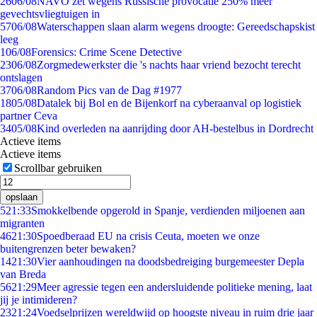
26
06/08
NAVO zet wegens Russische provocatie 250% meer
gevechtsvliegtuigen in
57
06/08
Waterschappen slaan alarm wegens droogte: Gereedschapskist
leeg
1
06/08
Forensics: Crime Scene Detective
23
06/08
Zorgmedewerkster die 's nachts haar vriend bezocht terecht
ontslagen
37
06/08
Random Pics van de Dag #1977
18
05/08
Datalek bij Bol en de Bijenkorf na cyberaanval op logistiek
partner Ceva
34
05/08
Kind overleden na aanrijding door AH-bestelbus in Dordrecht
Actieve items
Actieve items
Scrollbar gebruiken
opslaan
5
21:33
Smokkelbende opgerold in Spanje, verdienden miljoenen aan
migranten
46
21:30
Spoedberaad EU na crisis Ceuta, moeten we onze
buitengrenzen beter bewaken?
14
21:30
Vier aanhoudingen na doodsbedreiging burgemeester Depla
van Breda
56
21:29
Meer agressie tegen een andersluidende politieke mening, laat
jij je intimideren?
23
21:24
Voedselprijzen wereldwijd op hoogste niveau in ruim drie jaar