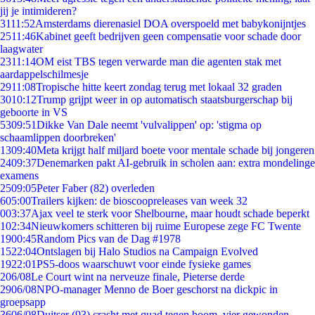
jij je intimideren?
31
11:52
Amsterdams dierenasiel DOA overspoeld met babykonijntjes
25
11:46
Kabinet geeft bedrijven geen compensatie voor schade door
laagwater
23
11:14
OM eist TBS tegen verwarde man die agenten stak met
aardappelschilmesje
29
11:08
Tropische hitte keert zondag terug met lokaal 32 graden
30
10:12
Trump grijpt weer in op automatisch staatsburgerschap bij
geboorte in VS
53
09:51
Dikke Van Dale neemt 'vulvalippen' op: 'stigma op
schaamlippen doorbreken'
13
09:40
Meta krijgt half miljard boete voor mentale schade bij jongeren
24
09:37
Denemarken pakt AI-gebruik in scholen aan: extra mondelinge
examens
25
09:05
Peter Faber (82) overleden
6
05:00
Trailers kijken: de bioscoopreleases van week 32
0
03:37
Ajax veel te sterk voor Shelbourne, maar houdt schade beperkt
1
02:34
Nieuwkomers schitteren bij ruime Europese zege FC Twente
19
00:45
Random Pics van de Dag #1978
15
22:04
Ontslagen bij Halo Studios na Campaign Evolved
19
22:01
PS5-doos waarschuwt voor einde fysieke games
2
06/08
Le Court wint na nerveuze finale, Pieterse derde
29
06/08
NPO-manager Menno de Boer geschorst na dickpic in
groepsapp
36
06/08
Duitser (93) crasht met quad tegen boom, vier gewonden