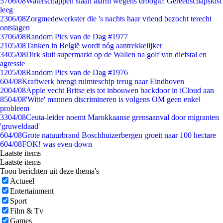
57
06/08
Waterschappen slaan alarm wegens droogte: Gereedschapskist
leeg
23
06/08
Zorgmedewerkster die 's nachts haar vriend bezocht terecht
ontslagen
37
06/08
Random Pics van de Dag #1977
21
05/08
Tanken in België wordt nóg aantrekkelijker
34
05/08
Dirk sluit supermarkt op de Wallen na golf van diefstal en
agressie
12
05/08
Random Pics van de Dag #1976
6
04/08
Kraftwerk brengt ruimteschip terug naar Eindhoven
20
04/08
Apple vecht Britse eis tot inbouwen backdoor in iCloud aan
85
04/08
'Witte' mannen discrimineren is volgens OM geen enkel
probleem
33
04/08
Ceuta-leider noemt Marokkaanse grensaanval door migranten
'gruweldaad'
6
04/08
Grote natuurbrand Boschhuizerbergen groeit naar 100 hectare
6
04/08
FOK! was even down
Laatste items
Laatste items
Toon berichten uit deze thema's
Actueel
Entertainment
Sport
Film & Tv
Games