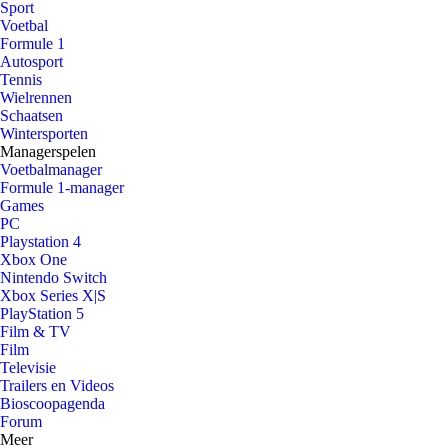
Sport
Voetbal
Formule 1
Autosport
Tennis
Wielrennen
Schaatsen
Wintersporten
Managerspelen
Voetbalmanager
Formule 1-manager
Games
PC
Playstation 4
Xbox One
Nintendo Switch
Xbox Series X|S
PlayStation 5
Film & TV
Film
Televisie
Trailers en Videos
Bioscoopagenda
Forum
Meer