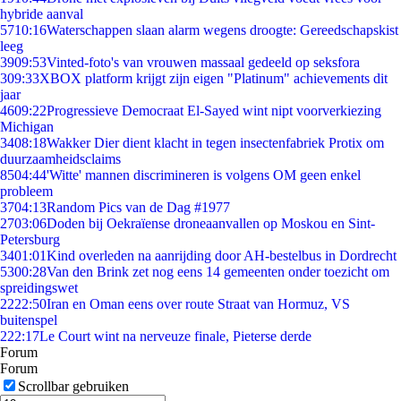
hybride aanval
57
10:16
Waterschappen slaan alarm wegens droogte: Gereedschapskist
leeg
39
09:53
Vinted-foto's van vrouwen massaal gedeeld op seksfora
3
09:33
XBOX platform krijgt zijn eigen "Platinum" achievements dit
jaar
46
09:22
Progressieve Democraat El-Sayed wint nipt voorverkiezing
Michigan
34
08:18
Wakker Dier dient klacht in tegen insectenfabriek Protix om
duurzaamheidsclaims
85
04:44
'Witte' mannen discrimineren is volgens OM geen enkel
probleem
37
04:13
Random Pics van de Dag #1977
27
03:06
Doden bij Oekraïense droneaanvallen op Moskou en Sint-
Petersburg
34
01:01
Kind overleden na aanrijding door AH-bestelbus in Dordrecht
53
00:28
Van den Brink zet nog eens 14 gemeenten onder toezicht om
spreidingswet
22
22:50
Iran en Oman eens over route Straat van Hormuz, VS
buitenspel
2
22:17
Le Court wint na nerveuze finale, Pieterse derde
Forum
Forum
Scrollbar gebruiken