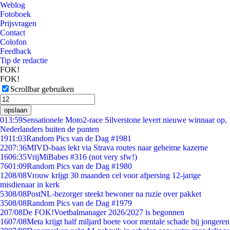
Weblog
Fotoboek
Prijsvragen
Contact
Colofon
Feedback
Tip de redactie
FOK!
FOK!
Scrollbar gebruiken
opslaan
0
13:59
Sensationele Moto2-race Silverstone levert nieuwe winnaar op,
Nederlanders buiten de punten
19
11:03
Random Pics van de Dag #1981
22
07:36
MIVD-baas lekt via Strava routes naar geheime kazerne
16
06:35
VrijMiBabes #316 (not very sfw!)
76
01:09
Random Pics van de Dag #1980
12
08/08
Vrouw krijgt 30 maanden cel voor afpersing 12-jarige
misdienaar in kerk
53
08/08
PostNL-bezorger steekt bewoner na ruzie over pakket
35
08/08
Random Pics van de Dag #1979
2
07/08
De FOK!Voetbalmanager 2026/2027 is begonnen
16
07/08
Meta krijgt half miljard boete voor mentale schade bij jongeren