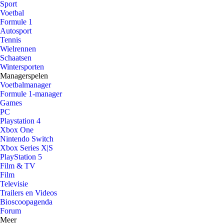
Sport
Voetbal
Formule 1
Autosport
Tennis
Wielrennen
Schaatsen
Wintersporten
Managerspelen
Voetbalmanager
Formule 1-manager
Games
PC
Playstation 4
Xbox One
Nintendo Switch
Xbox Series X|S
PlayStation 5
Film & TV
Film
Televisie
Trailers en Videos
Bioscoopagenda
Forum
Meer