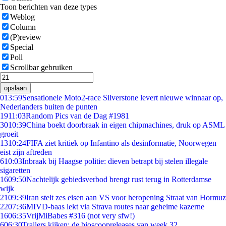
Toon berichten van deze types
Weblog
Column
(P)review
Special
Poll
Scrollbar gebruiken
opslaan
0
13:59
Sensationele Moto2-race Silverstone levert nieuwe winnaar op,
Nederlanders buiten de punten
19
11:03
Random Pics van de Dag #1981
30
10:39
China boekt doorbraak in eigen chipmachines, druk op ASML
groeit
13
10:24
FIFA ziet kritiek op Infantino als desinformatie, Noorwegen
eist zijn aftreden
6
10:03
Inbraak bij Haagse politie: dieven betrapt bij stelen illegale
sigaretten
16
09:50
Nachtelijk gebiedsverbod brengt rust terug in Rotterdamse
wijk
21
09:39
Iran stelt zes eisen aan VS voor heropening Straat van Hormuz
22
07:36
MIVD-baas lekt via Strava routes naar geheime kazerne
16
06:35
VrijMiBabes #316 (not very sfw!)
6
06:30
Trailers kijken: de bioscoopreleases van week 32