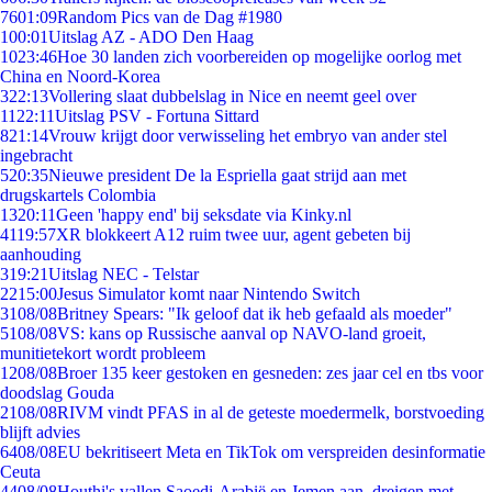
76
01:09
Random Pics van de Dag #1980
1
00:01
Uitslag AZ - ADO Den Haag
10
23:46
Hoe 30 landen zich voorbereiden op mogelijke oorlog met
China en Noord-Korea
3
22:13
Vollering slaat dubbelslag in Nice en neemt geel over
11
22:11
Uitslag PSV - Fortuna Sittard
8
21:14
Vrouw krijgt door verwisseling het embryo van ander stel
ingebracht
5
20:35
Nieuwe president De la Espriella gaat strijd aan met
drugskartels Colombia
13
20:11
Geen 'happy end' bij seksdate via Kinky.nl
41
19:57
XR blokkeert A12 ruim twee uur, agent gebeten bij
aanhouding
3
19:21
Uitslag NEC - Telstar
22
15:00
Jesus Simulator komt naar Nintendo Switch
31
08/08
Britney Spears: "Ik geloof dat ik heb gefaald als moeder"
51
08/08
VS: kans op Russische aanval op NAVO-land groeit,
munitietekort wordt probleem
12
08/08
Broer 135 keer gestoken en gesneden: zes jaar cel en tbs voor
doodslag Gouda
21
08/08
RIVM vindt PFAS in al de geteste moedermelk, borstvoeding
blijft advies
64
08/08
EU bekritiseert Meta en TikTok om verspreiden desinformatie
Ceuta
44
08/08
Houthi's vallen Saoedi-Arabië en Jemen aan, dreigen met