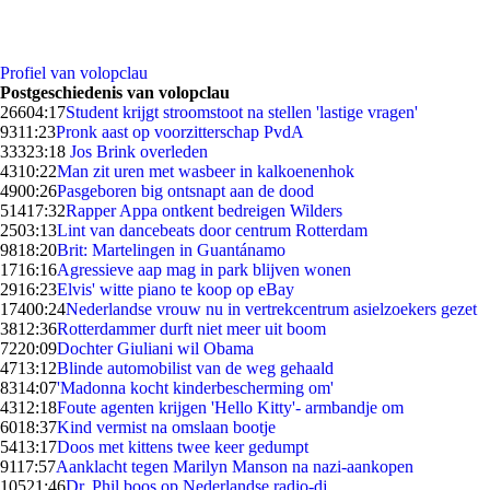
Profiel van volopclau
Postgeschiedenis van volopclau
266
04:17
Student krijgt stroomstoot na stellen 'lastige vragen'
93
11:23
Pronk aast op voorzitterschap PvdA
333
23:18
Jos Brink overleden
43
10:22
Man zit uren met wasbeer in kalkoenenhok
49
00:26
Pasgeboren big ontsnapt aan de dood
514
17:32
Rapper Appa ontkent bedreigen Wilders
25
03:13
Lint van dancebeats door centrum Rotterdam
98
18:20
Brit: Martelingen in Guantánamo
17
16:16
Agressieve aap mag in park blijven wonen
29
16:23
Elvis' witte piano te koop op eBay
174
00:24
Nederlandse vrouw nu in vertrekcentrum asielzoekers gezet
38
12:36
Rotterdammer durft niet meer uit boom
72
20:09
Dochter Giuliani wil Obama
47
13:12
Blinde automobilist van de weg gehaald
83
14:07
'Madonna kocht kinderbescherming om'
43
12:18
Foute agenten krijgen 'Hello Kitty'- armbandje om
60
18:37
Kind vermist na omslaan bootje
54
13:17
Doos met kittens twee keer gedumpt
91
17:57
Aanklacht tegen Marilyn Manson na nazi-aankopen
105
21:46
Dr. Phil boos op Nederlandse radio-dj