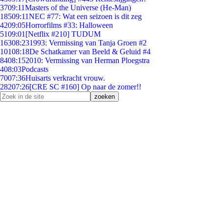
37
09:11
Masters of the Universe (He-Man)
185
09:11
NEC #77: Wat een seizoen is dit zeg
42
09:05
Horrorfilms #33: Halloween
51
09:01
[Netflix #210] TUDUM
163
08:23
1993: Vermissing van Tanja Groen #2
101
08:18
De Schatkamer van Beeld & Geluid #4
84
08:15
2010: Vermissing van Herman Ploegstra
4
08:03
Podcasts
70
07:36
Huisarts verkracht vrouw.
282
07:26
[CRE SC #160] Op naar de zomer!!