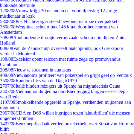
blokkade olieroute
12
08/08
Vrouw krijgt 30 maanden cel voor afpersing 12-jarige
misdienaar in kerk
53
08/08
PostNL-bezorger steekt bewoner na ruzie over pakket
26
08/08
Wegpiraat scheurt met 146 km/u door het centrum van
Amsterdam
7
08/08
Aanhoudende droogte veroorzaakt scheuren in dijken Zuid-
Holland
0
08/08
Van de Zandschulp overleeft matchpoints, ook Griekspoor
verder in Montreal
1
08/08
Excelsior opent seizoen met ruime zege op promovendus
Cambuur
2
08/08
Nieuw te streamen in augustus
4
08/08
Niewiadoma profiteert van pokerspel en grijpt geel op Ventoux
35
08/08
Random Pics van de Dag #1979
27
07/08
Italië hindert reizigers uit Spanje na migratiecrisis Ceuta
24
07/08
Vier aanhoudingen na doodsbedreiging burgemeester Depla
van Breda
11
07/08
Smokkelbende opgerold in Spanje, verdienden miljoenen aan
migranten
39
07/08
CDA en D66 willen ingrijpen tegen 'gluurbrillen' die mensen
ongemerkt filmen
14
07/08
Benzineprijs daalt verder, onzekerheid over Straat van Hormuz
blijft