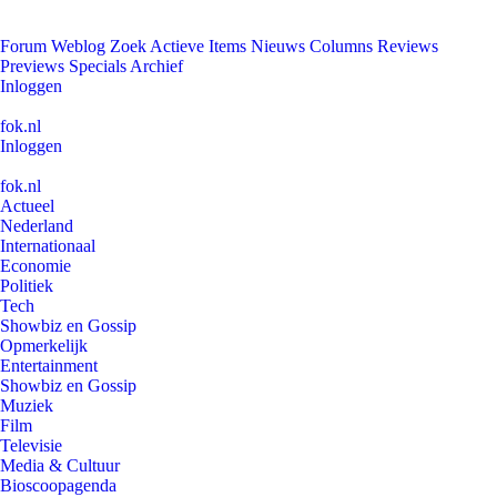
Forum
Weblog
Zoek
Actieve Items
Nieuws
Columns
Reviews
Previews
Specials
Archief
Inloggen
fok.nl
Inloggen
fok.nl
Actueel
Nederland
Internationaal
Economie
Politiek
Tech
Showbiz en Gossip
Opmerkelijk
Entertainment
Showbiz en Gossip
Muziek
Film
Televisie
Media & Cultuur
Bioscoopagenda