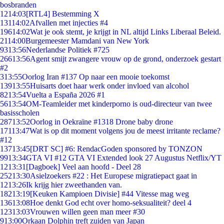
bosbranden
12
14:03
[RTL4] Bestemming X
131
14:02
Afvallen met injecties #4
196
14:02
Wat je ook stemt, je krijgt in NL altijd Links Liberaal Beleid.
21
14:00
Burgemeester Mamdani van New York
93
13:56
Nederlandse Politiek #725
266
13:56
Agent smijt zwangere vrouw op de grond, onderzoek gestart
#2
3
13:55
Oorlog Iran #137 Op naar een mooie toekomst
139
13:55
Huisarts doet haar werk onder invloed van alcohol
82
13:54
Vuelta a España 2026 #1
56
13:54
OM-Teamleider met kinderporno is oud-directeur van twee
basisscholen
287
13:52
Oorlog in Oekraïne #1318 Drone baby drone
171
13:47
Wat is op dit moment volgens jou de meest irritante reclame?
#12
137
13:45
[DRT SC] #6: RendacGoden sponsored by TONZON
99
13:34
GTA VI #12 GTA VI Extended look 27 Augustus Netflix/YT
12
13:31
[Dagboek] Veel aan hoofd - Deel 28
252
13:30
Asielzoekers #22 : Het Europese migratiepact gaat in
12
13:26
Ik krijg hier zweethanden van.
182
13:19
[Keuken Kampioen Divisie] #44 Vitesse mag weg
136
13:08
Hoe denkt God echt over homo-seksualiteit? deel 4
123
13:03
Vrouwen willen geen man meer #30
9
13:00
Orkaan Dolphin treft zuiden van Japan