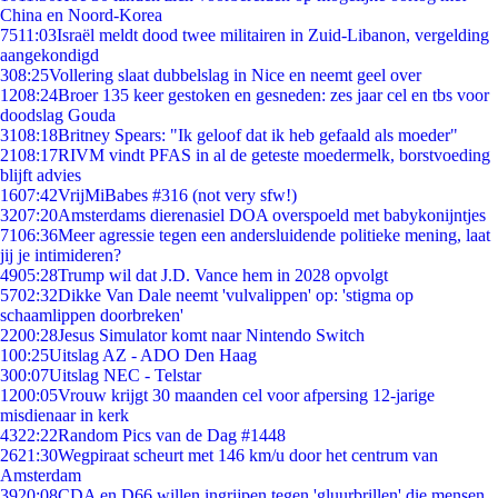
China en Noord-Korea
75
11:03
Israël meldt dood twee militairen in Zuid-Libanon, vergelding
aangekondigd
3
08:25
Vollering slaat dubbelslag in Nice en neemt geel over
12
08:24
Broer 135 keer gestoken en gesneden: zes jaar cel en tbs voor
doodslag Gouda
31
08:18
Britney Spears: "Ik geloof dat ik heb gefaald als moeder"
21
08:17
RIVM vindt PFAS in al de geteste moedermelk, borstvoeding
blijft advies
16
07:42
VrijMiBabes #316 (not very sfw!)
32
07:20
Amsterdams dierenasiel DOA overspoeld met babykonijntjes
71
06:36
Meer agressie tegen een andersluidende politieke mening, laat
jij je intimideren?
49
05:28
Trump wil dat J.D. Vance hem in 2028 opvolgt
57
02:32
Dikke Van Dale neemt 'vulvalippen' op: 'stigma op
schaamlippen doorbreken'
22
00:28
Jesus Simulator komt naar Nintendo Switch
1
00:25
Uitslag AZ - ADO Den Haag
3
00:07
Uitslag NEC - Telstar
12
00:05
Vrouw krijgt 30 maanden cel voor afpersing 12-jarige
misdienaar in kerk
43
22:22
Random Pics van de Dag #1448
26
21:30
Wegpiraat scheurt met 146 km/u door het centrum van
Amsterdam
39
20:08
CDA en D66 willen ingrijpen tegen 'gluurbrillen' die mensen