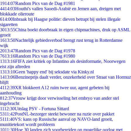
19
14:07
Random Pics van de Dag #1981
44
14:03
Houthi's vallen Saoedi-Arabië en Jemen aan, dreigen met
blokkade olieroute
6
14:00
Inbraak bij Haagse politie: dieven betrapt bij stelen illegale
sigaretten
30
13:55
China boekt doorbraak in eigen chipmachines, druk op ASML
groeit
16
13:50
Nachtelijk gebiedsverbod brengt rust terug in Rotterdamse
wijk
20
13:47
Random Pics van de Dag #1978
76
13:16
Random Pics van de Dag #1980
13
13:16
FIFA ziet kritiek op Infantino als desinformatie, Noorwegen
eist zijn aftreden
13
13:10
Geen 'happy end' bij seksdate via Kinky.nl
14
13:06
Benzineprijs daalt verder, onzekerheid over Straat van Hormuz
blijft
41
12:39
XR blokkeert A12 ruim twee uur, agent gebeten bij
aanhouding
8
12:37
Vrouw krijgt door verwisseling het embryo van ander stel
ingebracht
11
12:30
Uitslag PSV - Fortuna Sittard
53
11:42
PostNL-bezorger steekt bewoner na ruzie over pakket
51
11:40
VS: kans op Russische aanval op NAVO-land groeit,
munitietekort wordt probleem
10
11:30
Hoe 30 landen zich voorbereiden op mogelijke oorlog met