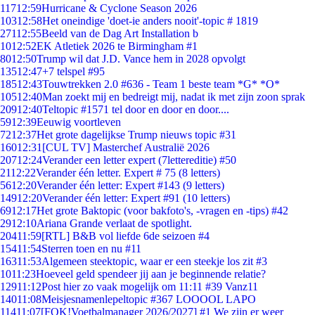
117
12:59
Hurricane & Cyclone Season 2026
103
12:58
Het oneindige 'doet-ie anders nooit'-topic # 1819
271
12:55
Beeld van de Dag Art Installation b
10
12:52
EK Atletiek 2026 te Birmingham #1
80
12:50
Trump wil dat J.D. Vance hem in 2028 opvolgt
135
12:47
+7 telspel #95
185
12:43
Touwtrekken 2.0 #636 - Team 1 beste team *G* *O*
105
12:40
Man zoekt mij en bedreigt mij, nadat ik met zijn zoon sprak
209
12:40
Teltopic #1571 tel door en door en door....
59
12:39
Eeuwig voortleven
72
12:37
Het grote dagelijkse Trump nieuws topic #31
160
12:31
[CUL TV] Masterchef Australië 2026
207
12:24
Verander een letter expert (7lettereditie) #50
21
12:22
Verander één letter. Expert # 75 (8 letters)
56
12:20
Verander één letter: Expert #143 (9 letters)
149
12:20
Verander één letter: Expert #91 (10 letters)
69
12:17
Het grote Baktopic (voor bakfoto's, -vragen en -tips) #42
29
12:10
Ariana Grande verlaat de spotlight.
204
11:59
[RTL] B&B vol liefde 6de seizoen #4
154
11:54
Sterren toen en nu #11
163
11:53
Algemeen steektopic, waar er een steekje los zit #3
10
11:23
Hoeveel geld spendeer jij aan je beginnende relatie?
129
11:12
Post hier zo vaak mogelijk om 11:11 #39 Vanz11
140
11:08
Meisjesnamenlepeltopic #367 LOOOOL LAPO
114
11:07
[FOK!Voetbalmanager 2026/2027] #1 We zijn er weer