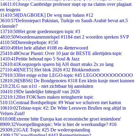
146
11:01
Jonge Cambridge professor stapt op na claims over plagiaat
en leugens
114
10:58
[DAGBOEK] De weg naar balans #12
36
10:57
Defensiepact Pakistan, Turkije en Saudi-Arabië bevat art.5
clausule?
137
10:50
Het grote goedemorgen topic #3
48
10:50
Woordensamenstelspel #1184 met 2 woorden spreken SVP
41
10:50
Dierenlepeltopic #150
40
10:49
Het hele alfabet #108 en 4letterwoord
254
10:48
Oscar Piastri: Over 10 jaar de BESTE allertijden-topic
14
10:41
Petitie behoud npo 5 Soul & Jazz
126
10:41
Koopzegels sparen bij AH duurt straks 2x zo lang
271
10:40
[NET5] Het blok 2026 #32 Blokkendozen
279
10:33
Het enige echte LEGO-topic #45 LEGOOOOOOOOOOO
128
10:26
[SBS6] De Bondgenoten #318 Een klein kusje moet kunnen
2
10:23
LG nas n1t1 - niet zichtbaar bij aansluiten
104
10:19
De landelijke hittegolf van 2026
232
10:12
Het FOK!kers maken teringherrie topic
5
10:11
Centraal Bordspeltopic #9 Waar we schuiven met karton
106
10:02
Telstar-topic #2: De Witte Leeuwen Brullen nog altijd in
Velsen-Zuid!
0
10:00
Extreme hitte Europa kan economische groei tenietdoen'
89
09:32
Voorspellingstopic: Wie is hier de weerkundige? #16
293
09:21
GAE Topic #25 De wederopstanding
43
09:17
[Crowdfunding] #443 Rentestijgingen?