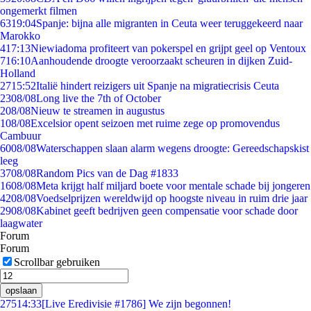
ongemerkt filmen
63
19:04
Spanje: bijna alle migranten in Ceuta weer teruggekeerd naar
Marokko
4
17:13
Niewiadoma profiteert van pokerspel en grijpt geel op Ventoux
7
16:10
Aanhoudende droogte veroorzaakt scheuren in dijken Zuid-
Holland
27
15:52
Italië hindert reizigers uit Spanje na migratiecrisis Ceuta
23
08/08
Long live the 7th of October
2
08/08
Nieuw te streamen in augustus
1
08/08
Excelsior opent seizoen met ruime zege op promovendus
Cambuur
60
08/08
Waterschappen slaan alarm wegens droogte: Gereedschapskist
leeg
37
08/08
Random Pics van de Dag #1833
16
08/08
Meta krijgt half miljard boete voor mentale schade bij jongeren
42
08/08
Voedselprijzen wereldwijd op hoogste niveau in ruim drie jaar
29
08/08
Kabinet geeft bedrijven geen compensatie voor schade door
laagwater
Forum
Forum
Scrollbar gebruiken
opslaan
275
14:33
[Live Eredivisie #1786] We zijn begonnen!