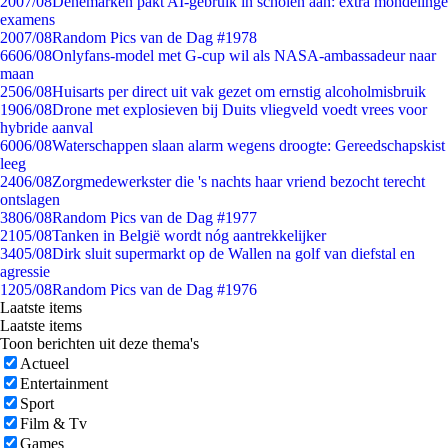
20
07/08
Denemarken pakt AI-gebruik in scholen aan: extra mondelinge
examens
20
07/08
Random Pics van de Dag #1978
66
06/08
Onlyfans-model met G-cup wil als NASA-ambassadeur naar
maan
25
06/08
Huisarts per direct uit vak gezet om ernstig alcoholmisbruik
19
06/08
Drone met explosieven bij Duits vliegveld voedt vrees voor
hybride aanval
60
06/08
Waterschappen slaan alarm wegens droogte: Gereedschapskist
leeg
24
06/08
Zorgmedewerkster die 's nachts haar vriend bezocht terecht
ontslagen
38
06/08
Random Pics van de Dag #1977
21
05/08
Tanken in België wordt nóg aantrekkelijker
34
05/08
Dirk sluit supermarkt op de Wallen na golf van diefstal en
agressie
12
05/08
Random Pics van de Dag #1976
Laatste items
Laatste items
Toon berichten uit deze thema's
Actueel
Entertainment
Sport
Film & Tv
Games