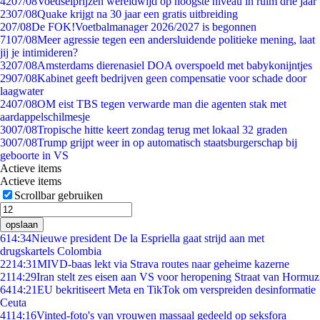
42
07/08
Voedselprijzen wereldwijd op hoogste niveau in ruim drie jaar
23
07/08
Quake krijgt na 30 jaar een gratis uitbreiding
2
07/08
De FOK!Voetbalmanager 2026/2027 is begonnen
71
07/08
Meer agressie tegen een andersluidende politieke mening, laat
jij je intimideren?
32
07/08
Amsterdams dierenasiel DOA overspoeld met babykonijntjes
29
07/08
Kabinet geeft bedrijven geen compensatie voor schade door
laagwater
24
07/08
OM eist TBS tegen verwarde man die agenten stak met
aardappelschilmesje
30
07/08
Tropische hitte keert zondag terug met lokaal 32 graden
30
07/08
Trump grijpt weer in op automatisch staatsburgerschap bij
geboorte in VS
Actieve items
Actieve items
Scrollbar gebruiken
opslaan
6
14:34
Nieuwe president De la Espriella gaat strijd aan met
drugskartels Colombia
22
14:31
MIVD-baas lekt via Strava routes naar geheime kazerne
21
14:29
Iran stelt zes eisen aan VS voor heropening Straat van Hormuz
64
14:21
EU bekritiseert Meta en TikTok om verspreiden desinformatie
Ceuta
41
14:16
Vinted-foto's van vrouwen massaal gedeeld op seksfora