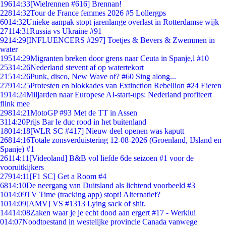
196
14:33
[Wielrennen #616] Brennan!
228
14:32
Tour de France femmes 2026 #5 Lollergps
60
14:32
Unieke aanpak stopt jarenlange overlast in Rotterdamse wijk
271
14:31
Russia vs Ukraine #91
92
14:29
[INFLUENCERS #297] Toetjes & Bevers & Zwemmen in
water
195
14:29
Migranten breken door grens naar Ceuta in Spanje,l #10
253
14:26
Nederland stevent af op watertekort
215
14:26
Punk, disco, New Wave of? #60 Sing along...
279
14:25
Protesten en blokkades van Extinction Rebellion #24 Eieren
19
14:24
Miljarden naar Europese AI-start-ups: Nederland profiteert
flink mee
298
14:21
MotoGP #93 Met de TT in Assen
31
14:20
Prijs Bar le duc rood in het buitenland
180
14:18
[WLR SC #417] Nieuw deel openen was kaputt
268
14:16
Totale zonsverduistering 12-08-2026 (Groenland, IJsland en
Spanje) #1
261
14:11
[Videoland] B&B vol liefde 6de seizoen #1 voor de
vooruitkijkers
279
14:11
[F1 SC] Get a Room #4
68
14:10
De neergang van Duitsland als lichtend voorbeeld #3
10
14:09
TV Time (tracking app) stopt! Alternatief?
10
14:09
[AMV] VS #1313 Lying sack of shit.
144
14:08
Zaken waar je je echt dood aan ergert #17 - Werklui
0
14:07
Noodtoestand in westelijke provincie Canada vanwege