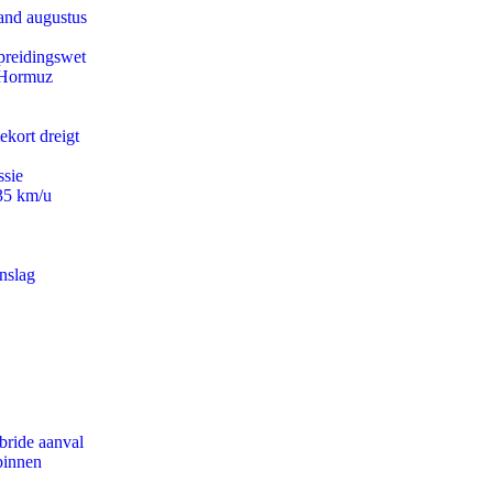
and augustus
preidingswet
n Hormuz
ekort dreigt
ssie
235 km/u
nslag
bride aanval
binnen