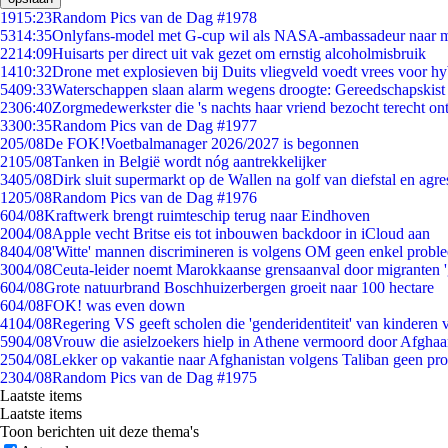
19
15:23
Random Pics van de Dag #1978
53
14:35
Onlyfans-model met G-cup wil als NASA-ambassadeur naar 
22
14:09
Huisarts per direct uit vak gezet om ernstig alcoholmisbruik
14
10:32
Drone met explosieven bij Duits vliegveld voedt vrees voor hy
54
09:33
Waterschappen slaan alarm wegens droogte: Gereedschapskist
23
06:40
Zorgmedewerkster die 's nachts haar vriend bezocht terecht on
33
00:35
Random Pics van de Dag #1977
2
05/08
De FOK!Voetbalmanager 2026/2027 is begonnen
21
05/08
Tanken in België wordt nóg aantrekkelijker
34
05/08
Dirk sluit supermarkt op de Wallen na golf van diefstal en agre
12
05/08
Random Pics van de Dag #1976
6
04/08
Kraftwerk brengt ruimteschip terug naar Eindhoven
20
04/08
Apple vecht Britse eis tot inbouwen backdoor in iCloud aan
84
04/08
'Witte' mannen discrimineren is volgens OM geen enkel probl
30
04/08
Ceuta-leider noemt Marokkaanse grensaanval door migranten 
6
04/08
Grote natuurbrand Boschhuizerbergen groeit naar 100 hectare
6
04/08
FOK! was even down
41
04/08
Regering VS geeft scholen die 'genderidentiteit' van kinderen
59
04/08
Vrouw die asielzoekers hielp in Athene vermoord door Afghaa
25
04/08
Lekker op vakantie naar Afghanistan volgens Taliban geen pr
23
04/08
Random Pics van de Dag #1975
Laatste items
Laatste items
Toon berichten uit deze thema's