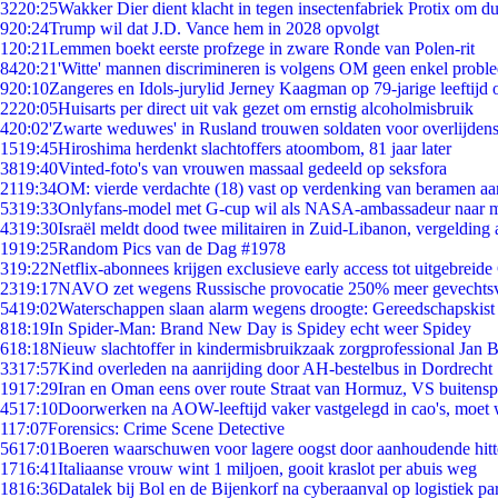
32
20:25
Wakker Dier dient klacht in tegen insectenfabriek Protix om 
9
20:24
Trump wil dat J.D. Vance hem in 2028 opvolgt
1
20:21
Lemmen boekt eerste profzege in zware Ronde van Polen-rit
84
20:21
'Witte' mannen discrimineren is volgens OM geen enkel probl
9
20:10
Zangeres en Idols-jurylid Jerney Kaagman op 79-jarige leeftijd 
22
20:05
Huisarts per direct uit vak gezet om ernstig alcoholmisbruik
4
20:02
'Zwarte weduwes' in Rusland trouwen soldaten voor overlijdens
15
19:45
Hiroshima herdenkt slachtoffers atoombom, 81 jaar later
38
19:40
Vinted-foto's van vrouwen massaal gedeeld op seksfora
21
19:34
OM: vierde verdachte (18) vast op verdenking van beramen aa
53
19:33
Onlyfans-model met G-cup wil als NASA-ambassadeur naar 
43
19:30
Israël meldt dood twee militairen in Zuid-Libanon, vergeldin
19
19:25
Random Pics van de Dag #1978
3
19:22
Netflix-abonnees krijgen exclusieve early access tot uitgebreide
23
19:17
NAVO zet wegens Russische provocatie 250% meer gevechtsvl
54
19:02
Waterschappen slaan alarm wegens droogte: Gereedschapskist
8
18:19
In Spider-Man: Brand New Day is Spidey echt weer Spidey
6
18:18
Nieuw slachtoffer in kindermisbruikzaak zorgprofessional Jan B
33
17:57
Kind overleden na aanrijding door AH-bestelbus in Dordrecht
19
17:29
Iran en Oman eens over route Straat van Hormuz, VS buitensp
45
17:10
Doorwerken na AOW-leeftijd vaker vastgelegd in cao's, moet
1
17:07
Forensics: Crime Scene Detective
56
17:01
Boeren waarschuwen voor lagere oogst door aanhoudende hitt
17
16:41
Italiaanse vrouw wint 1 miljoen, gooit kraslot per abuis weg
18
16:36
Datalek bij Bol en de Bijenkorf na cyberaanval op logistiek pa