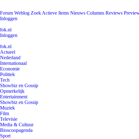
Forum
Weblog
Zoek
Actieve Items
Nieuws
Columns
Reviews
Previe
Inloggen
fok.nl
Inloggen
fok.nl
Actueel
Nederland
Internationaal
Economie
Politiek
Tech
Showbiz en Gossip
Opmerkelijk
Entertainment
Showbiz en Gossip
Muziek
Film
Televisie
Media & Cultuur
Bioscoopagenda
Sport