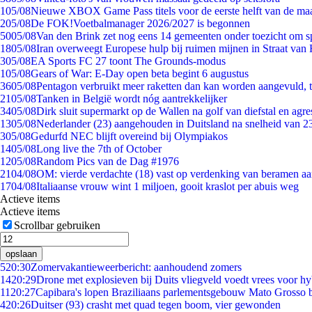
1
05/08
Nieuwe XBOX Game Pass titels voor de eerste helft van de ma
2
05/08
De FOK!Voetbalmanager 2026/2027 is begonnen
50
05/08
Van den Brink zet nog eens 14 gemeenten onder toezicht om s
18
05/08
Iran overweegt Europese hulp bij ruimen mijnen in Straat va
3
05/08
EA Sports FC 27 toont The Grounds-modus
1
05/08
Gears of War: E-Day open beta begint 6 augustus
36
05/08
Pentagon verbruikt meer raketten dan kan worden aangevuld, t
21
05/08
Tanken in België wordt nóg aantrekkelijker
34
05/08
Dirk sluit supermarkt op de Wallen na golf van diefstal en agre
13
05/08
Nederlander (23) aangehouden in Duitsland na snelheid van 
3
05/08
Gedurfd NEC blijft overeind bij Olympiakos
14
05/08
Long live the 7th of October
12
05/08
Random Pics van de Dag #1976
21
04/08
OM: vierde verdachte (18) vast op verdenking van beramen aa
17
04/08
Italiaanse vrouw wint 1 miljoen, gooit kraslot per abuis weg
Actieve items
Actieve items
Scrollbar gebruiken
opslaan
5
20:30
Zomervakantieweerbericht: aanhoudend zomers
14
20:29
Drone met explosieven bij Duits vliegveld voedt vrees voor hy
11
20:27
Capibara's lopen Braziliaans parlementsgebouw Mato Grosso 
4
20:26
Duitser (93) crasht met quad tegen boom, vier gewonden