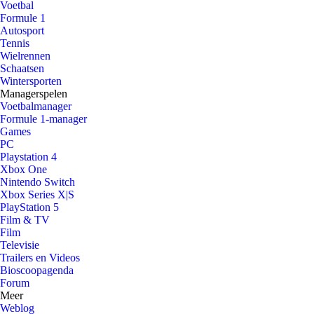
Voetbal
Formule 1
Autosport
Tennis
Wielrennen
Schaatsen
Wintersporten
Managerspelen
Voetbalmanager
Formule 1-manager
Games
PC
Playstation 4
Xbox One
Nintendo Switch
Xbox Series X|S
PlayStation 5
Film & TV
Film
Televisie
Trailers en Videos
Bioscoopagenda
Forum
Meer
Weblog