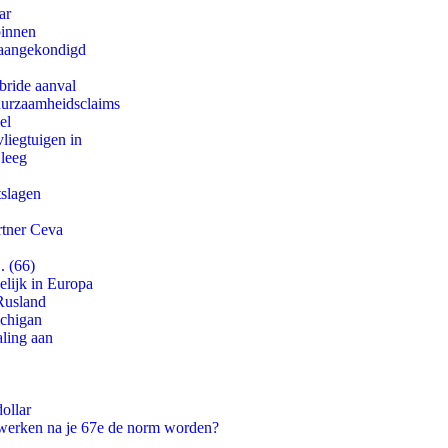
ar
binnen
g aangekondigd
bride aanval
duurzaamheidsclaims
el
iegtuigen in
 leeg
tslagen
rtner Ceva
. (66)
lijk in Europa
Rusland
ichigan
aling aan
ollar
 werken na je 67e de norm worden?