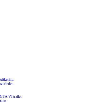
uitkering
overleden
 GTA VI trailer
maan