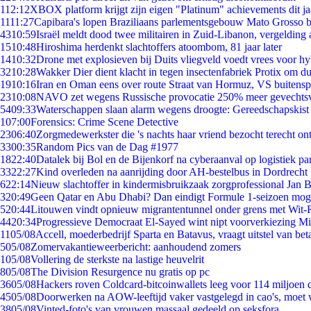
1
12:12
XBOX platform krijgt zijn eigen "Platinum" achievements dit ja
11
11:27
Capibara's lopen Braziliaans parlementsgebouw Mato Grosso 
43
10:59
Israël meldt dood twee militairen in Zuid-Libanon, vergeldin
15
10:48
Hiroshima herdenkt slachtoffers atoombom, 81 jaar later
14
10:32
Drone met explosieven bij Duits vliegveld voedt vrees voor hy
32
10:28
Wakker Dier dient klacht in tegen insectenfabriek Protix om 
19
10:16
Iran en Oman eens over route Straat van Hormuz, VS buitensp
23
10:08
NAVO zet wegens Russische provocatie 250% meer gevechtsvl
54
09:33
Waterschappen slaan alarm wegens droogte: Gereedschapskist
1
07:00
Forensics: Crime Scene Detective
23
06:40
Zorgmedewerkster die 's nachts haar vriend bezocht terecht on
33
00:35
Random Pics van de Dag #1977
18
22:40
Datalek bij Bol en de Bijenkorf na cyberaanval op logistiek pa
33
22:27
Kind overleden na aanrijding door AH-bestelbus in Dordrecht
6
22:14
Nieuw slachtoffer in kindermisbruikzaak zorgprofessional Jan B
3
20:49
Geen Qatar en Abu Dhabi? Dan eindigt Formule 1-seizoen moge
5
20:44
Litouwen vindt opnieuw migrantentunnel onder grens met Wit-
44
20:34
Progressieve Democraat El-Sayed wint nipt voorverkiezing M
11
05/08
Accell, moederbedrijf Sparta en Batavus, vraagt uitstel van bet
5
05/08
Zomervakantieweerbericht: aanhoudend zomers
1
05/08
Vollering de sterkste na lastige heuvelrit
8
05/08
The Division Resurgence nu gratis op pc
36
05/08
Hackers roven Coldcard-bitcoinwallets leeg voor 114 miljoen d
45
05/08
Doorwerken na AOW-leeftijd vaker vastgelegd in cao's, moet
38
05/08
Vinted-foto's van vrouwen massaal gedeeld op seksfora