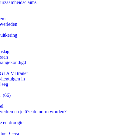
duurzaamheidsclaims
eem
overleden
uitkering
nslag
maan
g aangekondigd
 GTA VI trailer
iegtuigen in
 leeg
. (66)
el
 werken na je 67e de norm worden?
e en droogte
rtner Ceva