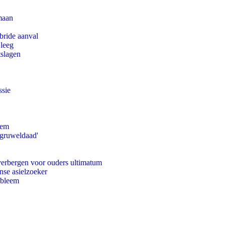
maan
bride aanval
 leeg
tslagen
ssie
eem
'gruweldaad'
 verbergen voor ouders ultimatum
nse asielzoeker
obleem