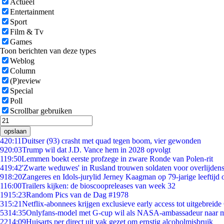
Actueel
Entertainment
Sport
Film & Tv
Games
Toon berichten van deze types
Weblog
Column
(P)review
Special
Poll
Scrollbar gebruiken
opslaan
4
20:11
Duitser (93) crasht met quad tegen boom, vier gewonden
9
20:03
Trump wil dat J.D. Vance hem in 2028 opvolgt
1
19:50
Lemmen boekt eerste profzege in zware Ronde van Polen-rit
4
19:42
'Zwarte weduwes' in Rusland trouwen soldaten voor overlijdens
9
18:20
Zangeres en Idols-jurylid Jerney Kaagman op 79-jarige leeftijd 
1
16:00
Trailers kijken: de bioscoopreleases van week 32
19
15:23
Random Pics van de Dag #1978
3
15:21
Netflix-abonnees krijgen exclusieve early access tot uitgebreide
53
14:35
Onlyfans-model met G-cup wil als NASA-ambassadeur naar 
22
14:09
Huisarts per direct uit vak gezet om ernstig alcoholmisbruik