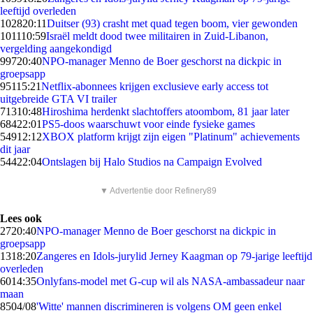
leeftijd overleden
1028
20:11
Duitser (93) crasht met quad tegen boom, vier gewonden
1011
10:59
Israël meldt dood twee militairen in Zuid-Libanon,
vergelding aangekondigd
997
20:40
NPO-manager Menno de Boer geschorst na dickpic in
groepsapp
951
15:21
Netflix-abonnees krijgen exclusieve early access tot
uitgebreide GTA VI trailer
713
10:48
Hiroshima herdenkt slachtoffers atoombom, 81 jaar later
684
22:01
PS5-doos waarschuwt voor einde fysieke games
549
12:12
XBOX platform krijgt zijn eigen "Platinum" achievements
dit jaar
544
22:04
Ontslagen bij Halo Studios na Campaign Evolved
▼ Advertentie door Refinery89
Lees ook
27
20:40
NPO-manager Menno de Boer geschorst na dickpic in
groepsapp
13
18:20
Zangeres en Idols-jurylid Jerney Kaagman op 79-jarige leeftijd
overleden
60
14:35
Onlyfans-model met G-cup wil als NASA-ambassadeur naar
maan
85
04/08
'Witte' mannen discrimineren is volgens OM geen enkel