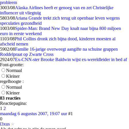
probleem
30
03/08
Alaska Airlines heeft er genoeg van en zet Christelijke
influencer uit vliegtuig
58
03/08
Ariana Grande trekt zich terug uit openbaar leven wegens
speculaties gezondheid
10
03/08
Spider-Man: Brand New Day knalt naar bijna 800 miljoen
euro in eerste weekend
11
03/08
Phil Collins dronk zich bijna dood, kinderen moesten al
afscheid nemen
59
02/08
Familie 16-jarige overweegt aangifte na schuine grappen
Roddelpraat op Zwarte Cross
29
24/07
Ex-CNN-ster Brooke Baldwin wijst ex-wereldleider in bed af
Font-grootte:
Normaal
Kleiner
regelhoogte :
Normaal
Kleiner
83 reacties
Reactiepagina:
1
2
maandag 6 augustus 2007, 19:07 uur
#1
0
l3xus