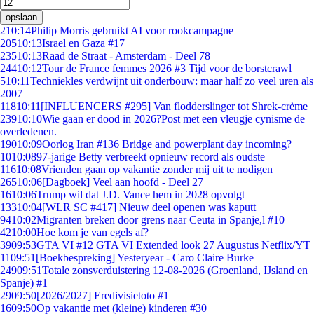
opslaan
2
10:14
Philip Morris gebruikt AI voor rookcampagne
205
10:13
Israel en Gaza #17
235
10:13
Raad de Straat - Amsterdam - Deel 78
244
10:12
Tour de France femmes 2026 #3 Tijd voor de borstcrawl
5
10:11
Techniekles verdwijnt uit onderbouw: maar half zo veel uren als
2007
118
10:11
[INFLUENCERS #295] Van flodderslinger tot Shrek-crème
239
10:10
Wie gaan er dood in 2026?Post met een vleugje cynisme de
overledenen.
190
10:09
Oorlog Iran #136 Bridge and powerplant day incoming?
10
10:08
97-jarige Betty verbreekt opnieuw record als oudste
116
10:08
Vrienden gaan op vakantie zonder mij uit te nodigen
265
10:06
[Dagboek] Veel aan hoofd - Deel 27
16
10:06
Trump wil dat J.D. Vance hem in 2028 opvolgt
133
10:04
[WLR SC #417] Nieuw deel openen was kaputt
94
10:02
Migranten breken door grens naar Ceuta in Spanje,l #10
42
10:00
Hoe kom je van egels af?
39
09:53
GTA VI #12 GTA VI Extended look 27 Augustus Netflix/YT
11
09:51
[Boekbespreking] Yesteryear - Caro Claire Burke
249
09:51
Totale zonsverduistering 12-08-2026 (Groenland, IJsland en
Spanje) #1
29
09:50
[2026/2027] Eredivisietoto #1
16
09:50
Op vakantie met (kleine) kinderen #30