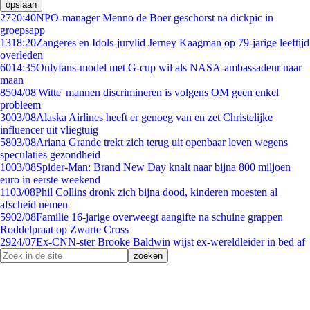
opslaan
27
20:40
NPO-manager Menno de Boer geschorst na dickpic in
groepsapp
13
18:20
Zangeres en Idols-jurylid Jerney Kaagman op 79-jarige leeftijd
overleden
60
14:35
Onlyfans-model met G-cup wil als NASA-ambassadeur naar
maan
85
04/08
'Witte' mannen discrimineren is volgens OM geen enkel
probleem
30
03/08
Alaska Airlines heeft er genoeg van en zet Christelijke
influencer uit vliegtuig
58
03/08
Ariana Grande trekt zich terug uit openbaar leven wegens
speculaties gezondheid
10
03/08
Spider-Man: Brand New Day knalt naar bijna 800 miljoen
euro in eerste weekend
11
03/08
Phil Collins dronk zich bijna dood, kinderen moesten al
afscheid nemen
59
02/08
Familie 16-jarige overweegt aangifte na schuine grappen
Roddelpraat op Zwarte Cross
29
24/07
Ex-CNN-ster Brooke Baldwin wijst ex-wereldleider in bed af