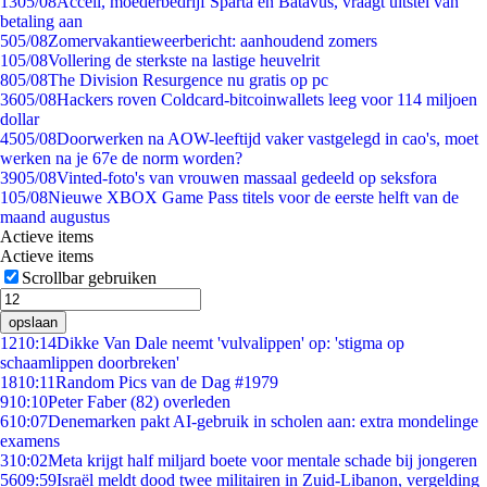
13
05/08
Accell, moederbedrijf Sparta en Batavus, vraagt uitstel van
betaling aan
5
05/08
Zomervakantieweerbericht: aanhoudend zomers
1
05/08
Vollering de sterkste na lastige heuvelrit
8
05/08
The Division Resurgence nu gratis op pc
36
05/08
Hackers roven Coldcard-bitcoinwallets leeg voor 114 miljoen
dollar
45
05/08
Doorwerken na AOW-leeftijd vaker vastgelegd in cao's, moet
werken na je 67e de norm worden?
39
05/08
Vinted-foto's van vrouwen massaal gedeeld op seksfora
1
05/08
Nieuwe XBOX Game Pass titels voor de eerste helft van de
maand augustus
Actieve items
Actieve items
Scrollbar gebruiken
opslaan
12
10:14
Dikke Van Dale neemt 'vulvalippen' op: 'stigma op
schaamlippen doorbreken'
18
10:11
Random Pics van de Dag #1979
9
10:10
Peter Faber (82) overleden
6
10:07
Denemarken pakt AI-gebruik in scholen aan: extra mondelinge
examens
3
10:02
Meta krijgt half miljard boete voor mentale schade bij jongeren
56
09:59
Israël meldt dood twee militairen in Zuid-Libanon, vergelding