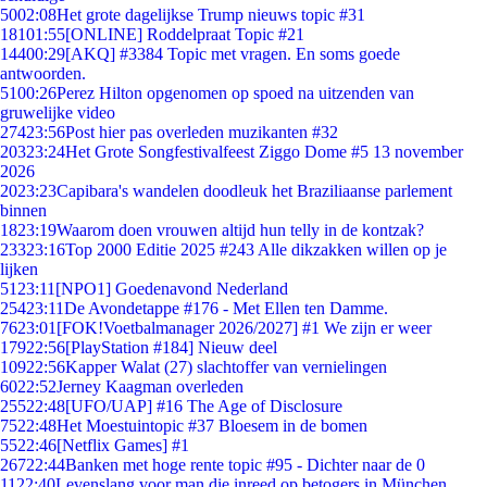
50
02:08
Het grote dagelijkse Trump nieuws topic #31
181
01:55
[ONLINE] Roddelpraat Topic #21
144
00:29
[AKQ] #3384 Topic met vragen. En soms goede
antwoorden.
51
00:26
Perez Hilton opgenomen op spoed na uitzenden van
gruwelijke video
274
23:56
Post hier pas overleden muzikanten #32
203
23:24
Het Grote Songfestivalfeest Ziggo Dome #5 13 november
2026
20
23:23
Capibara's wandelen doodleuk het Braziliaanse parlement
binnen
18
23:19
Waarom doen vrouwen altijd hun telly in de kontzak?
233
23:16
Top 2000 Editie 2025 #243 Alle dikzakken willen op je
lijken
51
23:11
[NPO1] Goedenavond Nederland
254
23:11
De Avondetappe #176 - Met Ellen ten Damme.
76
23:01
[FOK!Voetbalmanager 2026/2027] #1 We zijn er weer
179
22:56
[PlayStation #184] Nieuw deel
109
22:56
Kapper Walat (27) slachtoffer van vernielingen
60
22:52
Jerney Kaagman overleden
255
22:48
[UFO/UAP] #16 The Age of Disclosure
75
22:48
Het Moestuintopic #37 Bloesem in de bomen
55
22:46
[Netflix Games] #1
267
22:44
Banken met hoge rente topic #95 - Dichter naar de 0
11
22:40
Levenslang voor man die inreed op betogers in München