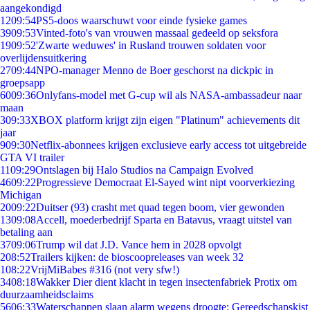
aangekondigd
12
09:54
PS5-doos waarschuwt voor einde fysieke games
39
09:53
Vinted-foto's van vrouwen massaal gedeeld op seksfora
19
09:52
'Zwarte weduwes' in Rusland trouwen soldaten voor
overlijdensuitkering
27
09:44
NPO-manager Menno de Boer geschorst na dickpic in
groepsapp
60
09:36
Onlyfans-model met G-cup wil als NASA-ambassadeur naar
maan
3
09:33
XBOX platform krijgt zijn eigen "Platinum" achievements dit
jaar
9
09:30
Netflix-abonnees krijgen exclusieve early access tot uitgebreide
GTA VI trailer
11
09:29
Ontslagen bij Halo Studios na Campaign Evolved
46
09:22
Progressieve Democraat El-Sayed wint nipt voorverkiezing
Michigan
20
09:22
Duitser (93) crasht met quad tegen boom, vier gewonden
13
09:08
Accell, moederbedrijf Sparta en Batavus, vraagt uitstel van
betaling aan
37
09:06
Trump wil dat J.D. Vance hem in 2028 opvolgt
2
08:52
Trailers kijken: de bioscoopreleases van week 32
1
08:22
VrijMiBabes #316 (not very sfw!)
34
08:18
Wakker Dier dient klacht in tegen insectenfabriek Protix om
duurzaamheidsclaims
56
06:33
Waterschappen slaan alarm wegens droogte: Gereedschapskist