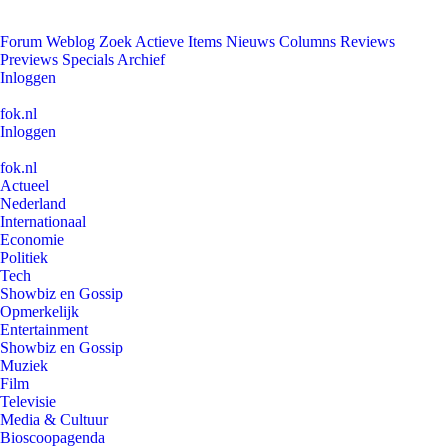
Forum
Weblog
Zoek
Actieve Items
Nieuws
Columns
Reviews
Previews
Specials
Archief
Inloggen
fok.nl
Inloggen
fok.nl
Actueel
Nederland
Internationaal
Economie
Politiek
Tech
Showbiz en Gossip
Opmerkelijk
Entertainment
Showbiz en Gossip
Muziek
Film
Televisie
Media & Cultuur
Bioscoopagenda