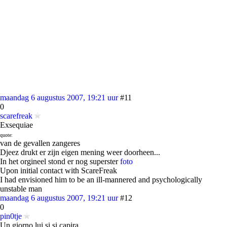
maandag 6 augustus 2007, 19:21 uur
#11
0
scarefreak
Exsequiae
quote:
van de gevallen zangeres
Djeez drukt er zijn eigen mening weer doorheen...
In het orgineel stond er nog superster
foto
Upon initial contact with ScareFreak
I had envisioned him to be an ill-mannered and psychologically
unstable man
maandag 6 augustus 2007, 19:21 uur
#12
0
pin0tje
Un giorno lui si si capira...