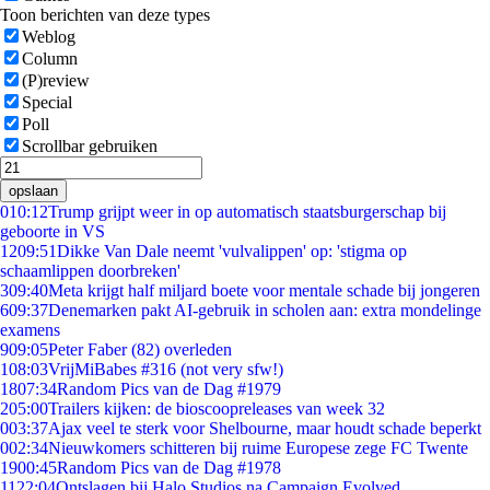
Toon berichten van deze types
Weblog
Column
(P)review
Special
Poll
Scrollbar gebruiken
opslaan
0
10:12
Trump grijpt weer in op automatisch staatsburgerschap bij
geboorte in VS
12
09:51
Dikke Van Dale neemt 'vulvalippen' op: 'stigma op
schaamlippen doorbreken'
3
09:40
Meta krijgt half miljard boete voor mentale schade bij jongeren
6
09:37
Denemarken pakt AI-gebruik in scholen aan: extra mondelinge
examens
9
09:05
Peter Faber (82) overleden
1
08:03
VrijMiBabes #316 (not very sfw!)
18
07:34
Random Pics van de Dag #1979
2
05:00
Trailers kijken: de bioscoopreleases van week 32
0
03:37
Ajax veel te sterk voor Shelbourne, maar houdt schade beperkt
0
02:34
Nieuwkomers schitteren bij ruime Europese zege FC Twente
19
00:45
Random Pics van de Dag #1978
11
22:04
Ontslagen bij Halo Studios na Campaign Evolved