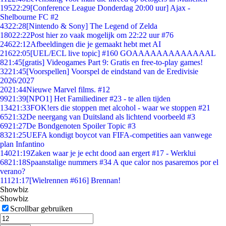
195
22:29
[Conference League Donderdag 20:00 uur] Ajax -
Shelbourne FC #2
43
22:28
[Nintendo & Sony] The Legend of Zelda
180
22:22
Post hier zo vaak mogelijk om 22:22 uur #76
246
22:12
Afbeeldingen die je gemaakt hebt met AI
216
22:05
[UEL/ECL live topic] #160 GOAAAAAAAAAAAAAL
8
21:45
[gratis] Videogames Part 9: Gratis en free-to-play games!
32
21:45
[Voorspellen] Voorspel de eindstand van de Eredivisie
2026/2027
20
21:44
Nieuwe Marvel films. #12
99
21:39
[NPO1] Het Familiediner #23 - te allen tijden
134
21:33
FOK!ers die stoppen met alcohol - waar we stoppen #21
65
21:32
De neergang van Duitsland als lichtend voorbeeld #3
69
21:27
De Bondgenoten Spoiler Topic #3
83
21:25
UEFA kondigt boycot van FIFA-competities aan vanwege
plan Infantino
140
21:19
Zaken waar je je echt dood aan ergert #17 - Werklui
68
21:18
Spaanstalige nummers #34 A que calor nos pasaremos por el
verano?
111
21:17
[Wielrennen #616] Brennan!
Showbiz
Showbiz
Scrollbar gebruiken