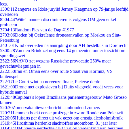
leeg
13
06:11
Zangeres en Idols-jurylid Jerney Kaagman op 79-jarige leeftijd
overleden
85
04:44
'Witte' mannen discrimineren is volgens OM geen enkel
probleem
37
04:13
Random Pics van de Dag #1977
27
03:06
Doden bij Oekraïense droneaanvallen op Moskou en Sint-
Petersburg
34
01:01
Kind overleden na aanrijding door AH-bestelbus in Dordrecht
53
00:28
Van den Brink zet nog eens 14 gemeenten onder toezicht om
spreidingswet
25
22:56
NAVO zet wegens Russische provocatie 250% meer
gevechtsvliegtuigen in
22
22:50
Iran en Oman eens over route Straat van Hormuz, VS
buitenspel
2
22:17
Le Court wint na nerveuze finale, Pieterse derde
16
21:00
Drone met explosieven bij Duits vliegveld voedt vrees voor
hybride aanval
12
20:48
Capibara's lopen Braziliaans parlementsgebouw Mato Grosso
binnen
5
20:30
Zomervakantieweerbericht: aanhoudend zomers
1
20:21
Lemmen boekt eerste profzege in zware Ronde van Polen-rit
22
20:05
Huisarts per direct uit vak gezet om ernstig alcoholmisbruik
15
19:45
Hiroshima herdenkt slachtoffers atoombom, 81 jaar later
21
19:34
OM: vierde verdachte (18) vast op verdenking van beramen