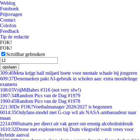
Weblog
Fotoboek
Prijsvragen
Contact
Colofon
Feedback
Tip de redactie
FOK!
FOK!
Scrollbar gebruiken
opslaan
3
09:40
Meta krijgt half miljard boete voor mentale schade bij jongeren
6
09:37
Denemarken pakt AI-gebruik in scholen aan: extra mondelinge
examens
1
08:03
VrijMiBabes #316 (not very sfw!)
18
07:34
Random Pics van de Dag #1979
19
00:45
Random Pics van de Dag #1978
2
21:30
De FOK!Voetbalmanager 2026/2027 is begonnen
60
14:35
Onlyfans-model met G-cup wil als NASA-ambassadeur naar
maan
22
14:09
Huisarts per direct uit vak gezet om ernstig alcoholmisbruik
16
10:32
Drone met explosieven bij Duits vliegveld voedt vrees voor
hybride aanval