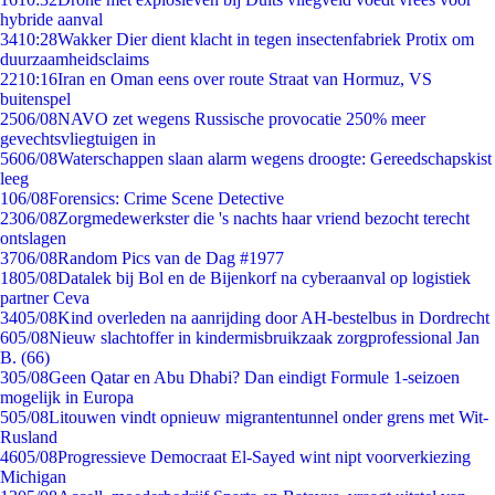
hybride aanval
34
10:28
Wakker Dier dient klacht in tegen insectenfabriek Protix om
duurzaamheidsclaims
22
10:16
Iran en Oman eens over route Straat van Hormuz, VS
buitenspel
25
06/08
NAVO zet wegens Russische provocatie 250% meer
gevechtsvliegtuigen in
56
06/08
Waterschappen slaan alarm wegens droogte: Gereedschapskist
leeg
1
06/08
Forensics: Crime Scene Detective
23
06/08
Zorgmedewerkster die 's nachts haar vriend bezocht terecht
ontslagen
37
06/08
Random Pics van de Dag #1977
18
05/08
Datalek bij Bol en de Bijenkorf na cyberaanval op logistiek
partner Ceva
34
05/08
Kind overleden na aanrijding door AH-bestelbus in Dordrecht
6
05/08
Nieuw slachtoffer in kindermisbruikzaak zorgprofessional Jan
B. (66)
3
05/08
Geen Qatar en Abu Dhabi? Dan eindigt Formule 1-seizoen
mogelijk in Europa
5
05/08
Litouwen vindt opnieuw migrantentunnel onder grens met Wit-
Rusland
46
05/08
Progressieve Democraat El-Sayed wint nipt voorverkiezing
Michigan