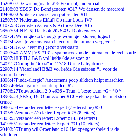
152
08:07
De woningmarkt #96 Eenmaal, andermaal
214
08:03
[SBS6] De Bondgenoten #317 We dansen de macaroni
194
08:02
Politieke meme's en spotprenten #11
125
07:57
[Nederlands Elftal] Op naar Louis IV?
61
07:55
Overleden Acteurs & Actrices Deel #15
265
07:54
[NET5] Het blok 2026 #32 Blokkendozen
42
07:47
Woningtekort: dus ga je woningen slopen, logisch
33
07:43
Zou je vreemdgaan in een relatie kunnen vergeven?
38
07:42
GGZ heeft mij gezond verklaard.
230
07:40
[AMV] VS #1312 spammers van de internationale rechtsorde
150
07:18
[RTL] B&B vol liefde 6de seizoen #4
54
07:17
Oorlog in Oekraïne #1318 Drone baby drone
229
07:14
[Videoland] B&B vol liefde 6de seizoen #1 voor de
vooruitkijkers
18
06:47
Pinda-allergie? Andermans poep slikken helpt misschien
18
06:40
Managarm's boerderij deel #5.1
177
06:27
Touwtrekken 2.0 #636 - Team 1 beste team *G* *O*
189
06:23
[SBS6] De Oranjezomer #10 Helene je kan het niet stop
ermee
198
05:54
Verander een letter expert (7lettereditie) #50
13
05:53
Verander één letter. Expert # 75 (8 letters)
48
05:52
Verander één letter: Expert #143 (9 letters)
141
05:51
Verander één letter: Expert #91 (10 letters)
204
02:55
Trump wil Groenland #16 Het opengrensbeleid is de
schuldige