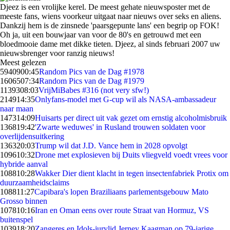
Djeez is een vrolijke kerel. De meest gehate nieuwsposter met de
meeste fans, wiens voorkeur uitgaat naar nieuws over seks en aliens.
Dankzij hem is de zinsnede 'paarsgepunte lans' een begrip op FOK!
Oh ja, uit een bouwjaar van voor de 80's en getrouwd met een
bloedmooie dame met dikke tieten. Djeez, al sinds februari 2007 uw
nieuwsbrenger voor ranzig nieuws!
Meest gelezen
59409
00:45
Random Pics van de Dag #1978
16065
07:34
Random Pics van de Dag #1979
11393
08:03
VrijMiBabes #316 (not very sfw!)
2149
14:35
Onlyfans-model met G-cup wil als NASA-ambassadeur
naar maan
1473
14:09
Huisarts per direct uit vak gezet om ernstig alcoholmisbruik
1368
19:42
'Zwarte weduwes' in Rusland trouwen soldaten voor
overlijdensuitkering
1363
20:03
Trump wil dat J.D. Vance hem in 2028 opvolgt
1096
10:32
Drone met explosieven bij Duits vliegveld voedt vrees voor
hybride aanval
1088
10:28
Wakker Dier dient klacht in tegen insectenfabriek Protix om
duurzaamheidsclaims
1088
11:27
Capibara's lopen Braziliaans parlementsgebouw Mato
Grosso binnen
1078
10:16
Iran en Oman eens over route Straat van Hormuz, VS
buitenspel
1039
18:20
Zangeres en Idols-jurylid Jerney Kaagman op 79-jarige