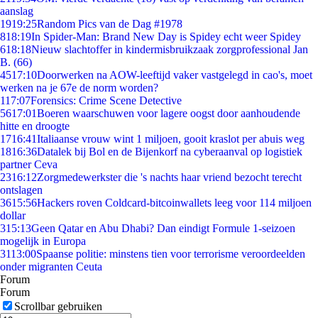
aanslag
19
19:25
Random Pics van de Dag #1978
8
18:19
In Spider-Man: Brand New Day is Spidey echt weer Spidey
6
18:18
Nieuw slachtoffer in kindermisbruikzaak zorgprofessional Jan
B. (66)
45
17:10
Doorwerken na AOW-leeftijd vaker vastgelegd in cao's, moet
werken na je 67e de norm worden?
1
17:07
Forensics: Crime Scene Detective
56
17:01
Boeren waarschuwen voor lagere oogst door aanhoudende
hitte en droogte
17
16:41
Italiaanse vrouw wint 1 miljoen, gooit kraslot per abuis weg
18
16:36
Datalek bij Bol en de Bijenkorf na cyberaanval op logistiek
partner Ceva
23
16:12
Zorgmedewerkster die 's nachts haar vriend bezocht terecht
ontslagen
36
15:56
Hackers roven Coldcard-bitcoinwallets leeg voor 114 miljoen
dollar
3
15:13
Geen Qatar en Abu Dhabi? Dan eindigt Formule 1-seizoen
mogelijk in Europa
31
13:00
Spaanse politie: minstens tien voor terrorisme veroordeelden
onder migranten Ceuta
Forum
Forum
Scrollbar gebruiken