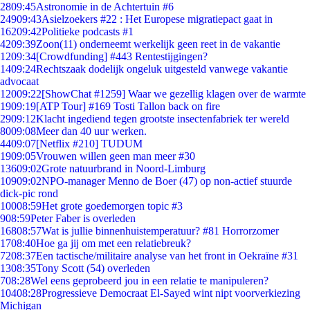
28
09:45
Astronomie in de Achtertuin #6
249
09:43
Asielzoekers #22 : Het Europese migratiepact gaat in
162
09:42
Politieke podcasts #1
42
09:39
Zoon(11) onderneemt werkelijk geen reet in de vakantie
12
09:34
[Crowdfunding] #443 Rentestijgingen?
14
09:24
Rechtszaak dodelijk ongeluk uitgesteld vanwege vakantie
advocaat
120
09:22
[ShowChat #1259] Waar we gezellig klagen over de warmte
19
09:19
[ATP Tour] #169 Tosti Tallon back on fire
29
09:12
Klacht ingediend tegen grootste insectenfabriek ter wereld
80
09:08
Meer dan 40 uur werken.
44
09:07
[Netflix #210] TUDUM
19
09:05
Vrouwen willen geen man meer #30
136
09:02
Grote natuurbrand in Noord-Limburg
109
09:02
NPO-manager Menno de Boer (47) op non-actief stuurde
dick-pic rond
100
08:59
Het grote goedemorgen topic #3
9
08:59
Peter Faber is overleden
168
08:57
Wat is jullie binnenhuistemperatuur? #81 Horrorzomer
17
08:40
Hoe ga jij om met een relatiebreuk?
72
08:37
Een tactische/militaire analyse van het front in Oekraïne #31
13
08:35
Tony Scott (54) overleden
7
08:28
Wel eens geprobeerd jou in een relatie te manipuleren?
104
08:28
Progressieve Democraat El-Sayed wint nipt voorverkiezing
Michigan