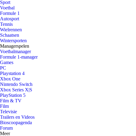
Sport
Voetbal
Formule 1
Autosport
Tennis
Wielrennen
Schaatsen
Wintersporten
Managerspelen
Voetbalmanager
Formule 1-manager
Games
PC
Playstation 4
Xbox One
Nintendo Switch
Xbox Series X|S
PlayStation 5
Film & TV
Film
Televisie
Trailers en Videos
Bioscoopagenda
Forum
Meer