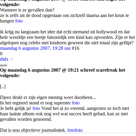
volgende:
Wanneer is ze gevallen dan?
ze is zelfs uit de dood opgestaan om zichzelf daarna aan het kruis te
hangen
foto
ik krijg nu langzaam het idee dat echt niemand uit hollywood en dat
hele wereldje een beetje fatsoenlijk een kind kan opvoeden. Zijn er het
afgelopen nog celebs met kinderen geweest die niet totaal zijn geflipt?
maandag 6 augustus 2007, 19:28 uur
#16
0
didx
quote:
Op maandag 6 augustus 2007 @ 19:21 schreef scarefreak het
volgende:
[..]
Djeez drukt er zijn eigen mening weer doorheen...
In het orgineel stond er nog superster
foto
Je hebt gelijk ja!
foto
Vond het al zo vreemd, aangezien ze toch met
haar laatste album ook nog wel wat succes heeft gehad, kan ze niet
gevallen worden genoemd.
Dat is nou objectieve journalistiek.
foto
foto