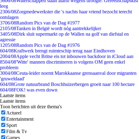
56
06/08
Waterschappen slaan alarm wegens droogte: Gereedschapskist
leeg
23
06/08
Zorgmedewerkster die 's nachts haar vriend bezocht terecht
ontslagen
37
06/08
Random Pics van de Dag #1977
21
05/08
Tanken in België wordt nóg aantrekkelijker
34
05/08
Dirk sluit supermarkt op de Wallen na golf van diefstal en
agressie
12
05/08
Random Pics van de Dag #1976
6
04/08
Kraftwerk brengt ruimteschip terug naar Eindhoven
20
04/08
Apple vecht Britse eis tot inbouwen backdoor in iCloud aan
85
04/08
'Witte' mannen discrimineren is volgens OM geen enkel
probleem
30
04/08
Ceuta-leider noemt Marokkaanse grensaanval door migranten
'gruweldaad'
6
04/08
Grote natuurbrand Boschhuizerbergen groeit naar 100 hectare
6
04/08
FOK! was even down
Laatste items
Laatste items
Toon berichten uit deze thema's
Actueel
Entertainment
Sport
Film & Tv
Games