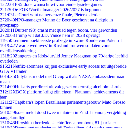
12
22:01
PS5-doos waarschuwt voor einde fysieke games
2
21:30
De FOK!Voetbalmanager 2026/2027 is begonnen
2
21:03
Le Court wint na nerveuze finale, Pieterse derde
27
20:40
NPO-manager Menno de Boer geschorst na dickpic in
groepsapp
20
20:11
Duitser (93) crasht met quad tegen boom, vier gewonden
37
20:03
Trump wil dat J.D. Vance hem in 2028 opvolgt
1
19:50
Lemmen boekt eerste profzege in zware Ronde van Polen-rit
19
19:42
'Zwarte weduwes' in Rusland trouwen soldaten voor
overlijdensuitkering
13
18:20
Zangeres en Idols-jurylid Jerney Kaagman op 79-jarige leeftijd
overleden
9
15:21
Netflix-abonnees krijgen exclusieve early access tot uitgebreide
GTA VI trailer
60
14:35
Onlyfans-model met G-cup wil als NASA-ambassadeur naar
maan
22
14:09
Huisarts per direct uit vak gezet om ernstig alcoholmisbruik
3
12:12
XBOX platform krijgt zijn eigen "Platinum" achievements dit
jaar
12
11:27
Capibara's lopen Braziliaans parlementsgebouw Mato Grosso
binnen
56
10:59
Israël meldt dood twee militairen in Zuid-Libanon, vergelding
aangekondigd
15
10:48
Hiroshima herdenkt slachtoffers atoombom, 81 jaar later
16
10:32
Drone met explosieven bij Duits vliegveld voedt vrees voor