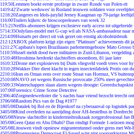
1
19:50
Lemmen boekt eerste profzege in zware Ronde van Polen-rit
14
19:42
'Zwarte weduwes' in Rusland trouwen soldaten voor overlijden
12
18:20
Zangeres en Idols-jurylid Jerney Kaagman op 79-jarige leeftij
1
16:00
Trailers kijken: de bioscoopreleases van week 32
5
15:21
Netflix-abonnees krijgen exclusieve early access tot uitgebreide
57
14:35
Onlyfans-model met G-cup wil als NASA-ambassadeur naar 
22
14:09
Huisarts per direct uit vak gezet om ernstig alcoholmisbruik
2
12:12
XBOX platform krijgt zijn eigen "Platinum" achievements dit ja
12
11:27
Capibara's lopen Braziliaans parlementsgebouw Mato Grosso 
51
10:59
Israël meldt dood twee militairen in Zuid-Libanon, vergeldin
15
10:48
Hiroshima herdenkt slachtoffers atoombom, 81 jaar later
16
10:32
Drone met explosieven bij Duits vliegveld voedt vrees voor hy
33
10:28
Wakker Dier dient klacht in tegen insectenfabriek Protix om 
22
10:16
Iran en Oman eens over route Straat van Hormuz, VS buitensp
25
10:08
NAVO zet wegens Russische provocatie 250% meer gevechtsvl
55
09:33
Waterschappen slaan alarm wegens droogte: Gereedschapskist
1
07:00
Forensics: Crime Scene Detective
23
06:40
Zorgmedewerkster die 's nachts haar vriend bezocht terecht on
37
06/08
Random Pics van de Dag #1977
18
05/08
Datalek bij Bol en de Bijenkorf na cyberaanval op logistiek pa
34
05/08
Kind overleden na aanrijding door AH-bestelbus in Dordrecht
6
05/08
Nieuw slachtoffer in kindermisbruikzaak zorgprofessional Jan B
3
05/08
Geen Qatar en Abu Dhabi? Dan eindigt Formule 1-seizoen moge
5
05/08
Litouwen vindt opnieuw migrantentunnel onder grens met Wit-
45
05/08
Progressieve Democraat El-Sayed wint nipt voorverkiezing M