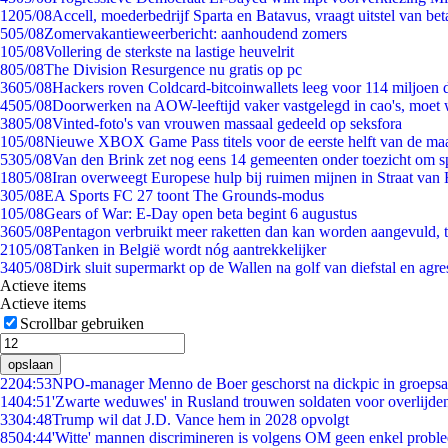
12
05/08
Accell, moederbedrijf Sparta en Batavus, vraagt uitstel van bet
5
05/08
Zomervakantieweerbericht: aanhoudend zomers
1
05/08
Vollering de sterkste na lastige heuvelrit
8
05/08
The Division Resurgence nu gratis op pc
36
05/08
Hackers roven Coldcard-bitcoinwallets leeg voor 114 miljoen d
45
05/08
Doorwerken na AOW-leeftijd vaker vastgelegd in cao's, moet
38
05/08
Vinted-foto's van vrouwen massaal gedeeld op seksfora
1
05/08
Nieuwe XBOX Game Pass titels voor de eerste helft van de ma
53
05/08
Van den Brink zet nog eens 14 gemeenten onder toezicht om s
18
05/08
Iran overweegt Europese hulp bij ruimen mijnen in Straat va
3
05/08
EA Sports FC 27 toont The Grounds-modus
1
05/08
Gears of War: E-Day open beta begint 6 augustus
36
05/08
Pentagon verbruikt meer raketten dan kan worden aangevuld, t
21
05/08
Tanken in België wordt nóg aantrekkelijker
34
05/08
Dirk sluit supermarkt op de Wallen na golf van diefstal en agre
Actieve items
Actieve items
Scrollbar gebruiken
opslaan
22
04:53
NPO-manager Menno de Boer geschorst na dickpic in groeps
14
04:51
'Zwarte weduwes' in Rusland trouwen soldaten voor overlijden
33
04:48
Trump wil dat J.D. Vance hem in 2028 opvolgt
85
04:44
'Witte' mannen discrimineren is volgens OM geen enkel probl