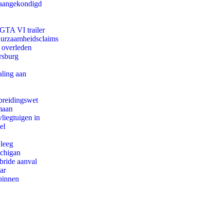
g aangekondigd
 GTA VI trailer
duurzaamheidsclaims
d overleden
rsburg
aling aan
preidingswet
maan
iegtuigen in
el
 leeg
ichigan
bride aanval
ar
binnen