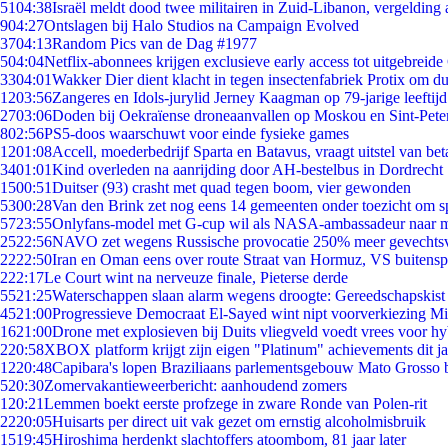
51
04:38
Israël meldt dood twee militairen in Zuid-Libanon, vergeldin
9
04:27
Ontslagen bij Halo Studios na Campaign Evolved
37
04:13
Random Pics van de Dag #1977
5
04:04
Netflix-abonnees krijgen exclusieve early access tot uitgebreide
33
04:01
Wakker Dier dient klacht in tegen insectenfabriek Protix om 
12
03:56
Zangeres en Idols-jurylid Jerney Kaagman op 79-jarige leeftij
27
03:06
Doden bij Oekraïense droneaanvallen op Moskou en Sint-Pete
8
02:56
PS5-doos waarschuwt voor einde fysieke games
12
01:08
Accell, moederbedrijf Sparta en Batavus, vraagt uitstel van bet
34
01:01
Kind overleden na aanrijding door AH-bestelbus in Dordrecht
15
00:51
Duitser (93) crasht met quad tegen boom, vier gewonden
53
00:28
Van den Brink zet nog eens 14 gemeenten onder toezicht om s
57
23:55
Onlyfans-model met G-cup wil als NASA-ambassadeur naar 
25
22:56
NAVO zet wegens Russische provocatie 250% meer gevechtsvl
22
22:50
Iran en Oman eens over route Straat van Hormuz, VS buitensp
2
22:17
Le Court wint na nerveuze finale, Pieterse derde
55
21:25
Waterschappen slaan alarm wegens droogte: Gereedschapskist
45
21:00
Progressieve Democraat El-Sayed wint nipt voorverkiezing M
16
21:00
Drone met explosieven bij Duits vliegveld voedt vrees voor hy
2
20:58
XBOX platform krijgt zijn eigen "Platinum" achievements dit ja
12
20:48
Capibara's lopen Braziliaans parlementsgebouw Mato Grosso 
5
20:30
Zomervakantieweerbericht: aanhoudend zomers
1
20:21
Lemmen boekt eerste profzege in zware Ronde van Polen-rit
22
20:05
Huisarts per direct uit vak gezet om ernstig alcoholmisbruik
15
19:45
Hiroshima herdenkt slachtoffers atoombom, 81 jaar later