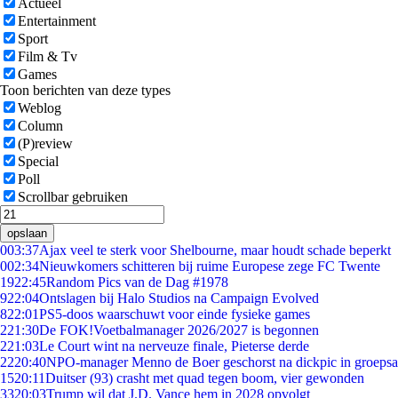
Actueel
Entertainment
Sport
Film & Tv
Games
Toon berichten van deze types
Weblog
Column
(P)review
Special
Poll
Scrollbar gebruiken
opslaan
0
03:37
Ajax veel te sterk voor Shelbourne, maar houdt schade beperkt
0
02:34
Nieuwkomers schitteren bij ruime Europese zege FC Twente
19
22:45
Random Pics van de Dag #1978
9
22:04
Ontslagen bij Halo Studios na Campaign Evolved
8
22:01
PS5-doos waarschuwt voor einde fysieke games
2
21:30
De FOK!Voetbalmanager 2026/2027 is begonnen
2
21:03
Le Court wint na nerveuze finale, Pieterse derde
22
20:40
NPO-manager Menno de Boer geschorst na dickpic in groeps
15
20:11
Duitser (93) crasht met quad tegen boom, vier gewonden
33
20:03
Trump wil dat J.D. Vance hem in 2028 opvolgt