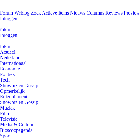
Forum
Weblog
Zoek
Actieve Items
Nieuws
Columns
Reviews
Previe
Inloggen
fok.nl
Inloggen
fok.nl
Actueel
Nederland
Internationaal
Economie
Politiek
Tech
Showbiz en Gossip
Opmerkelijk
Entertainment
Showbiz en Gossip
Muziek
Film
Televisie
Media & Cultuur
Bioscoopagenda
Sport