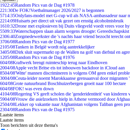
19
22:45
Random Pics van de Dag #1978
2
21:30
De FOK!Voetbalmanager 2026/2027 is begonnen
57
14:35
Onlyfans-model met G-cup wil als NASA-ambassadeur naar 
22
14:09
Huisarts per direct uit vak gezet om ernstig alcoholmisbruik
16
10:32
Drone met explosieven bij Duits vliegveld voedt vrees voor hy
55
09:33
Waterschappen slaan alarm wegens droogte: Gereedschapskist
23
06:40
Zorgmedewerkster die 's nachts haar vriend bezocht terecht on
37
06/08
Random Pics van de Dag #1977
21
05/08
Tanken in België wordt nóg aantrekkelijker
34
05/08
Dirk sluit supermarkt op de Wallen na golf van diefstal en agre
12
05/08
Random Pics van de Dag #1976
6
04/08
Kraftwerk brengt ruimteschip terug naar Eindhoven
20
04/08
Apple vecht Britse eis tot inbouwen backdoor in iCloud aan
85
04/08
'Witte' mannen discrimineren is volgens OM geen enkel probl
30
04/08
Ceuta-leider noemt Marokkaanse grensaanval door migranten 
6
04/08
Grote natuurbrand Boschhuizerbergen groeit naar 100 hectare
6
04/08
FOK! was even down
41
04/08
Regering VS geeft scholen die 'genderidentiteit' van kinderen
59
04/08
Vrouw die asielzoekers hielp in Athene vermoord door Afghaa
25
04/08
Lekker op vakantie naar Afghanistan volgens Taliban geen pr
23
04/08
Random Pics van de Dag #1975
Laatste items
Laatste items
Toon berichten uit deze thema's