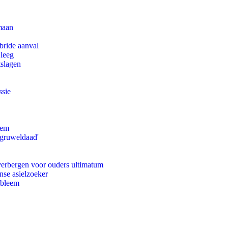
maan
bride aanval
 leeg
tslagen
ssie
eem
'gruweldaad'
 verbergen voor ouders ultimatum
nse asielzoeker
obleem