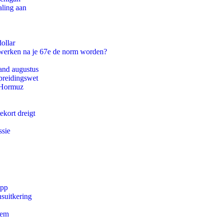
aling aan
ollar
 werken na je 67e de norm worden?
and augustus
preidingswet
n Hormuz
ekort dreigt
ssie
app
suitkering
eem