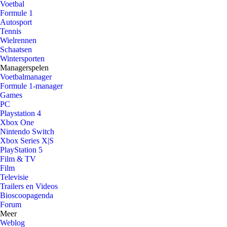
Voetbal
Formule 1
Autosport
Tennis
Wielrennen
Schaatsen
Wintersporten
Managerspelen
Voetbalmanager
Formule 1-manager
Games
PC
Playstation 4
Xbox One
Nintendo Switch
Xbox Series X|S
PlayStation 5
Film & TV
Film
Televisie
Trailers en Videos
Bioscoopagenda
Forum
Meer
Weblog