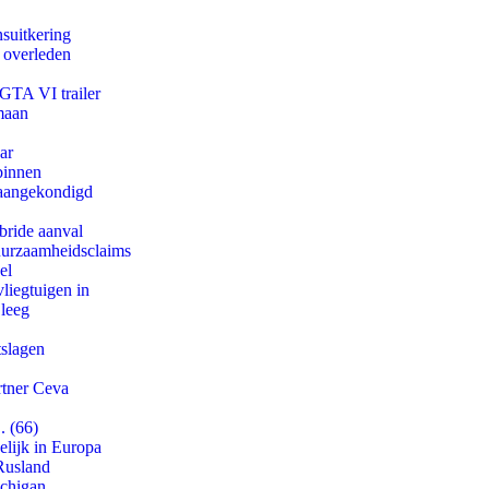
suitkering
d overleden
 GTA VI trailer
maan
ar
binnen
g aangekondigd
bride aanval
duurzaamheidsclaims
el
iegtuigen in
 leeg
tslagen
rtner Ceva
. (66)
lijk in Europa
Rusland
ichigan