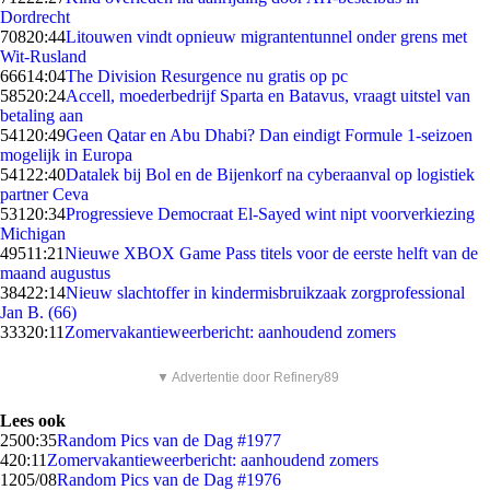
Dordrecht
708
20:44
Litouwen vindt opnieuw migrantentunnel onder grens met
Wit-Rusland
666
14:04
The Division Resurgence nu gratis op pc
585
20:24
Accell, moederbedrijf Sparta en Batavus, vraagt uitstel van
betaling aan
541
20:49
Geen Qatar en Abu Dhabi? Dan eindigt Formule 1-seizoen
mogelijk in Europa
541
22:40
Datalek bij Bol en de Bijenkorf na cyberaanval op logistiek
partner Ceva
531
20:34
Progressieve Democraat El-Sayed wint nipt voorverkiezing
Michigan
495
11:21
Nieuwe XBOX Game Pass titels voor de eerste helft van de
maand augustus
384
22:14
Nieuw slachtoffer in kindermisbruikzaak zorgprofessional
Jan B. (66)
333
20:11
Zomervakantieweerbericht: aanhoudend zomers
▼ Advertentie door Refinery89
Lees ook
25
00:35
Random Pics van de Dag #1977
4
20:11
Zomervakantieweerbericht: aanhoudend zomers
12
05/08
Random Pics van de Dag #1976