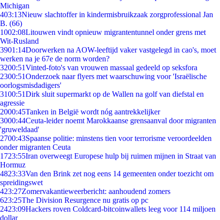
Michigan
4
03:13
Nieuw slachtoffer in kindermisbruikzaak zorgprofessional Jan
B. (66)
10
02:08
Litouwen vindt opnieuw migrantentunnel onder grens met
Wit-Rusland
39
01:14
Doorwerken na AOW-leeftijd vaker vastgelegd in cao's, moet
werken na je 67e de norm worden?
32
00:51
Vinted-foto's van vrouwen massaal gedeeld op seksfora
23
00:51
Onderzoek naar flyers met waarschuwing voor 'Israëlische
oorlogsmisdadigers'
31
00:51
Dirk sluit supermarkt op de Wallen na golf van diefstal en
agressie
20
00:45
Tanken in België wordt nóg aantrekkelijker
30
00:44
Ceuta-leider noemt Marokkaanse grensaanval door migranten
'gruweldaad'
27
00:43
Spaanse politie: minstens tien voor terrorisme veroordeelden
onder migranten Ceuta
17
23:55
Iran overweegt Europese hulp bij ruimen mijnen in Straat van
Hormuz
48
23:33
Van den Brink zet nog eens 14 gemeenten onder toezicht om
spreidingswet
4
23:27
Zomervakantieweerbericht: aanhoudend zomers
6
23:25
The Division Resurgence nu gratis op pc
24
23:09
Hackers roven Coldcard-bitcoinwallets leeg voor 114 miljoen
dollar