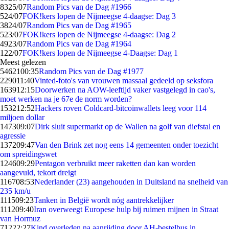
83
25/07
Random Pics van de Dag #1966
5
24/07
FOK!kers lopen de Nijmeegse 4-daagse: Dag 3
38
24/07
Random Pics van de Dag #1965
5
23/07
FOK!kers lopen de Nijmeegse 4-daagse: Dag 2
49
23/07
Random Pics van de Dag #1964
1
22/07
FOK!kers lopen de Nijmeegse 4-Daagse: Dag 1
Meest gelezen
54621
00:35
Random Pics van de Dag #1977
2290
11:40
Vinted-foto's van vrouwen massaal gedeeld op seksfora
1639
12:15
Doorwerken na AOW-leeftijd vaker vastgelegd in cao's,
moet werken na je 67e de norm worden?
1532
12:52
Hackers roven Coldcard-bitcoinwallets leeg voor 114
miljoen dollar
1473
09:07
Dirk sluit supermarkt op de Wallen na golf van diefstal en
agressie
1372
09:47
Van den Brink zet nog eens 14 gemeenten onder toezicht
om spreidingswet
1246
09:29
Pentagon verbruikt meer raketten dan kan worden
aangevuld, tekort dreigt
1167
08:53
Nederlander (23) aangehouden in Duitsland na snelheid van
235 km/u
1115
09:23
Tanken in België wordt nóg aantrekkelijker
1112
09:40
Iran overweegt Europese hulp bij ruimen mijnen in Straat
van Hormuz
712
22:27
Kind overleden na aanrijding door AH-bestelbus in