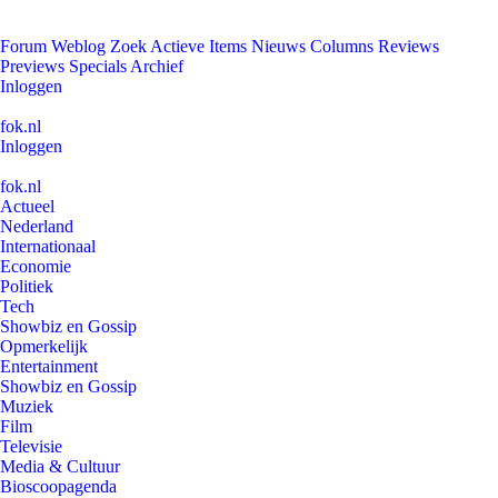
Forum
Weblog
Zoek
Actieve Items
Nieuws
Columns
Reviews
Previews
Specials
Archief
Inloggen
fok.nl
Inloggen
fok.nl
Actueel
Nederland
Internationaal
Economie
Politiek
Tech
Showbiz en Gossip
Opmerkelijk
Entertainment
Showbiz en Gossip
Muziek
Film
Televisie
Media & Cultuur
Bioscoopagenda