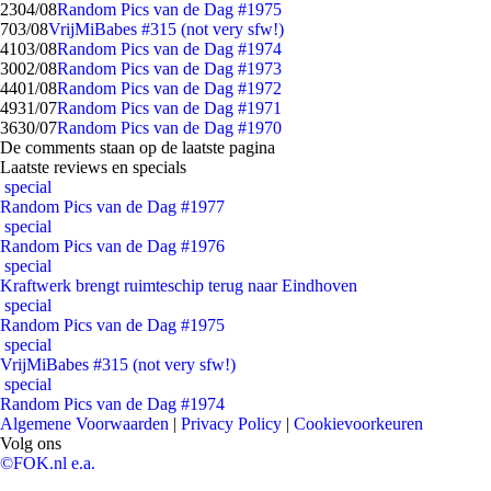
23
04/08
Random Pics van de Dag #1975
7
03/08
VrijMiBabes #315 (not very sfw!)
41
03/08
Random Pics van de Dag #1974
30
02/08
Random Pics van de Dag #1973
44
01/08
Random Pics van de Dag #1972
49
31/07
Random Pics van de Dag #1971
36
30/07
Random Pics van de Dag #1970
De comments staan op de laatste pagina
Laatste reviews en specials
special
Random Pics van de Dag #1977
special
Random Pics van de Dag #1976
special
Kraftwerk brengt ruimteschip terug naar Eindhoven
special
Random Pics van de Dag #1975
special
VrijMiBabes #315 (not very sfw!)
special
Random Pics van de Dag #1974
Algemene Voorwaarden
|
Privacy Policy
|
Cookievoorkeuren
Volg ons
©FOK.nl e.a.