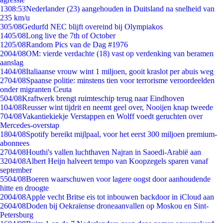
13
08:53
Nederlander (23) aangehouden in Duitsland na snelheid van
235 km/u
3
05/08
Gedurfd NEC blijft overeind bij Olympiakos
14
05/08
Long live the 7th of October
12
05/08
Random Pics van de Dag #1976
20
04/08
OM: vierde verdachte (18) vast op verdenking van beramen
aanslag
14
04/08
Italiaanse vrouw wint 1 miljoen, gooit kraslot per abuis weg
27
04/08
Spaanse politie: minstens tien voor terrorisme veroordeelden
onder migranten Ceuta
5
04/08
Kraftwerk brengt ruimteschip terug naar Eindhoven
1
04/08
Reusser wint tijdrit en neemt geel over, Nooijen knap tweede
7
04/08
Vakantiekiekje Verstappen en Wolff voedt geruchten over
Mercedes-overstap
18
04/08
Spotify bereikt mijlpaal, voor het eerst 300 miljoen premium-
abonnees
27
04/08
Houthi's vallen luchthaven Najran in Saoedi-Arabië aan
32
04/08
Albert Heijn halveert tempo van Koopzegels sparen vanaf
september
55
04/08
Boeren waarschuwen voor lagere oogst door aanhoudende
hitte en droogte
20
04/08
Apple vecht Britse eis tot inbouwen backdoor in iCloud aan
26
04/08
Doden bij Oekraïense droneaanvallen op Moskou en Sint-
Petersburg