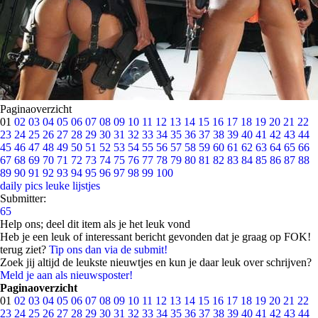
Paginaoverzicht
01
02
03
04
05
06
07
08
09
10
11
12
13
14
15
16
17
18
19
20
21
22
23
24
25
26
27
28
29
30
31
32
33
34
35
36
37
38
39
40
41
42
43
44
45
46
47
48
49
50
51
52
53
54
55
56
57
58
59
60
61
62
63
64
65
66
67
68
69
70
71
72
73
74
75
76
77
78
79
80
81
82
83
84
85
86
87
88
89
90
91
92
93
94
95
96
97
98
99
100
daily pics
leuke lijstjes
Submitter:
65
Help ons; deel dit item als je het leuk vond
Heb je een leuk of interessant bericht gevonden dat je graag op FOK!
terug ziet?
Tip ons dan via de submit!
Zoek jij altijd de leukste nieuwtjes en kun je daar leuk over schrijven?
Meld je aan als nieuwsposter!
Paginaoverzicht
01
02
03
04
05
06
07
08
09
10
11
12
13
14
15
16
17
18
19
20
21
22
23
24
25
26
27
28
29
30
31
32
33
34
35
36
37
38
39
40
41
42
43
44