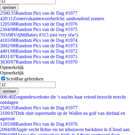
opslaan
25
00:35
Random Pics van de Dag #1977
4
20:11
Zomervakantieweerbericht: aanhoudend zomers
12
05/08
Random Pics van de Dag #1976
23
04/08
Random Pics van de Dag #1975
7
03/08
VrijMiBabes #315 (not very sfw!)
41
03/08
Random Pics van de Dag #1974
30
02/08
Random Pics van de Dag #1973
44
01/08
Random Pics van de Dag #1972
49
31/07
Random Pics van de Dag #1971
36
30/07
Random Pics van de Dag #1970
Opmerkelijk
Opmerkelijk
Scrollbar gebruiken
opslaan
0
06:40
Zorgmedewerkster die 's nachts haar vriend bezocht terecht
ontslagen
25
00:35
Random Pics van de Dag #1977
31
09:07
Dirk sluit supermarkt op de Wallen na golf van diefstal en
agressie
12
05/08
Random Pics van de Dag #1976
20
04/08
Apple vecht Britse eis tot inbouwen backdoor in iCloud aan
59
04/08
Vrouw die asielzoekers hielp in Athene vermoord door