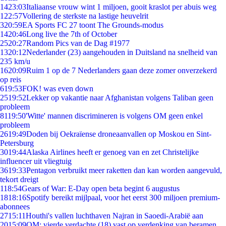
14
23:03
Italiaanse vrouw wint 1 miljoen, gooit kraslot per abuis weg
1
22:57
Vollering de sterkste na lastige heuvelrit
3
20:59
EA Sports FC 27 toont The Grounds-modus
14
20:46
Long live the 7th of October
25
20:27
Random Pics van de Dag #1977
13
20:12
Nederlander (23) aangehouden in Duitsland na snelheid van
235 km/u
16
20:09
Ruim 1 op de 7 Nederlanders gaan deze zomer onverzekerd
op reis
6
19:53
FOK! was even down
25
19:52
Lekker op vakantie naar Afghanistan volgens Taliban geen
probleem
81
19:50
'Witte' mannen discrimineren is volgens OM geen enkel
probleem
26
19:49
Doden bij Oekraïense droneaanvallen op Moskou en Sint-
Petersburg
30
19:44
Alaska Airlines heeft er genoeg van en zet Christelijke
influencer uit vliegtuig
36
19:33
Pentagon verbruikt meer raketten dan kan worden aangevuld,
tekort dreigt
1
18:54
Gears of War: E-Day open beta begint 6 augustus
18
18:16
Spotify bereikt mijlpaal, voor het eerst 300 miljoen premium-
abonnees
27
15:11
Houthi's vallen luchthaven Najran in Saoedi-Arabië aan
20
15:09
OM: vierde verdachte (18) vast op verdenking van beramen