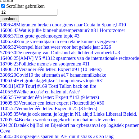
Scrollbar gebruiken
opslaan
18
06:48
Migranten breken door grens naar Ceuta in Spanje,l #10
160
06:43
Wat is jullie binnenhuistemperatuur? #81 Horrorzomer
88
06:37
Het grote goedemorgen topic #3
14
06:34
Zou je vreemdgaan in een relatie kunnen vergeven?
38
06:32
Voorspel hier het weer voor het gehele jaar 2026
57
06:30
De neergang van Duitsland als lichtend voorbeeld #3
164
06:25
[AMV] VS #1312 spammers van de internationale rechtsorde
187
06:23
Politieke meme's en spotprenten #11
139
06:21
Verander één letter: Expert #91 (10 letters)
33
06:20
Covid19 the aftermath #17 bananenmilkshake
19
06:04
Het grote dagelijkse Trump nieuws topic #31
7
06:01
[ATP Tour] #169 Tosti Tallon back on fire
41
05:58
Welke accu's? en halen uit Asie?
46
05:55
Verander één letter: Expert #143 (9 letters)
196
05:53
Verander een letter expert (7lettereditie) #50
11
05:52
Verander één letter. Expert # 75 (8 letters)
134
05:35
Wat je ook stemt, je krijgt in NL altijd Links Liberaal Beleid.
170
05:34
Boeken worden opgekocht om chatbots te voeden
2
04:28
Datalek bij Bol en Bijenkorf na cyberaanval op logistiek partner
Ceva
55
04:20
Koopzegels sparen bij AH duurt straks 2x zo lang