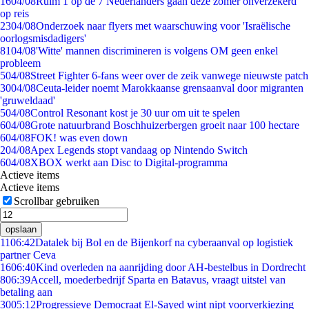
16
04/08
Ruim 1 op de 7 Nederlanders gaan deze zomer onverzekerd
op reis
23
04/08
Onderzoek naar flyers met waarschuwing voor 'Israëlische
oorlogsmisdadigers'
81
04/08
'Witte' mannen discrimineren is volgens OM geen enkel
probleem
5
04/08
Street Fighter 6-fans weer over de zeik vanwege nieuwste patch
30
04/08
Ceuta-leider noemt Marokkaanse grensaanval door migranten
'gruweldaad'
5
04/08
Control Resonant kost je 30 uur om uit te spelen
6
04/08
Grote natuurbrand Boschhuizerbergen groeit naar 100 hectare
6
04/08
FOK! was even down
2
04/08
Apex Legends stopt vandaag op Nintendo Switch
6
04/08
XBOX werkt aan Disc to Digital-programma
Actieve items
Actieve items
Scrollbar gebruiken
opslaan
11
06:42
Datalek bij Bol en de Bijenkorf na cyberaanval op logistiek
partner Ceva
16
06:40
Kind overleden na aanrijding door AH-bestelbus in Dordrecht
8
06:39
Accell, moederbedrijf Sparta en Batavus, vraagt uitstel van
betaling aan
30
05:12
Progressieve Democraat El-Sayed wint nipt voorverkiezing