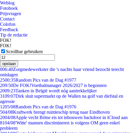
Weblog
Fotoboek
Prijsvragen
Contact
Colofon
Feedback
Tip de redactie
FOK!
FOK!
Scrollbar gebruiken
opslaan
0
06:40
Zorgmedewerkster die 's nachts haar vriend bezocht terecht
ontslagen
25
00:35
Random Pics van de Dag #1977
2
09:50
De FOK!Voetbalmanager 2026/2027 is begonnen
20
09:23
Tanken in België wordt nóg aantrekkelijker
31
09:07
Dirk sluit supermarkt op de Wallen na golf van diefstal en
agressie
12
05/08
Random Pics van de Dag #1976
5
04/08
Kraftwerk brengt ruimteschip terug naar Eindhoven
20
04/08
Apple vecht Britse eis tot inbouwen backdoor in iCloud aan
81
04/08
'Witte' mannen discrimineren is volgens OM geen enkel
probleem