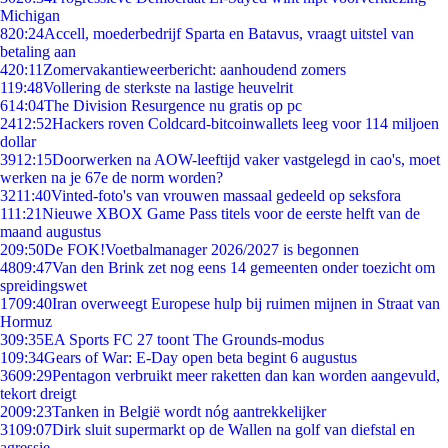
Michigan
8
20:24
Accell, moederbedrijf Sparta en Batavus, vraagt uitstel van
betaling aan
4
20:11
Zomervakantieweerbericht: aanhoudend zomers
1
19:48
Vollering de sterkste na lastige heuvelrit
6
14:04
The Division Resurgence nu gratis op pc
24
12:52
Hackers roven Coldcard-bitcoinwallets leeg voor 114 miljoen
dollar
39
12:15
Doorwerken na AOW-leeftijd vaker vastgelegd in cao's, moet
werken na je 67e de norm worden?
32
11:40
Vinted-foto's van vrouwen massaal gedeeld op seksfora
1
11:21
Nieuwe XBOX Game Pass titels voor de eerste helft van de
maand augustus
2
09:50
De FOK!Voetbalmanager 2026/2027 is begonnen
48
09:47
Van den Brink zet nog eens 14 gemeenten onder toezicht om
spreidingswet
17
09:40
Iran overweegt Europese hulp bij ruimen mijnen in Straat van
Hormuz
3
09:35
EA Sports FC 27 toont The Grounds-modus
1
09:34
Gears of War: E-Day open beta begint 6 augustus
36
09:29
Pentagon verbruikt meer raketten dan kan worden aangevuld,
tekort dreigt
20
09:23
Tanken in België wordt nóg aantrekkelijker
31
09:07
Dirk sluit supermarkt op de Wallen na golf van diefstal en
agressie