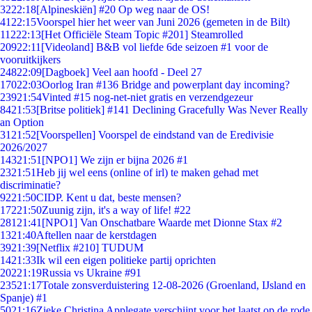
32
22:18
[Alpineskiën] #20 Op weg naar de OS!
41
22:15
Voorspel hier het weer van Juni 2026 (gemeten in de Bilt)
112
22:13
[Het Officiële Steam Topic #201] Steamrolled
209
22:11
[Videoland] B&B vol liefde 6de seizoen #1 voor de
vooruitkijkers
248
22:09
[Dagboek] Veel aan hoofd - Deel 27
170
22:03
Oorlog Iran #136 Bridge and powerplant day incoming?
239
21:54
Vinted #15 nog-net-niet gratis en verzendgezeur
84
21:53
[Britse politiek] #141 Declining Gracefully Was Never Really
an Option
31
21:52
[Voorspellen] Voorspel de eindstand van de Eredivisie
2026/2027
143
21:51
[NPO1] We zijn er bijna 2026 #1
23
21:51
Heb jij wel eens (online of irl) te maken gehad met
discriminatie?
92
21:50
CIDP. Kent u dat, beste mensen?
172
21:50
Zuunig zijn, it's a way of life! #22
281
21:41
[NPO1] Van Onschatbare Waarde met Dionne Stax #2
13
21:40
Aftellen naar de kerstdagen
39
21:39
[Netflix #210] TUDUM
14
21:33
Ik wil een eigen politieke partij oprichten
202
21:19
Russia vs Ukraine #91
235
21:17
Totale zonsverduistering 12-08-2026 (Groenland, IJsland en
Spanje) #1
50
21:16
Zieke Christina Applegate verschijnt voor het laatst op de rode