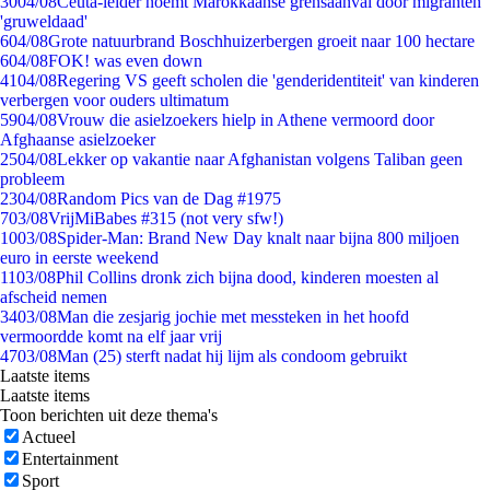
30
04/08
Ceuta-leider noemt Marokkaanse grensaanval door migranten
'gruweldaad'
6
04/08
Grote natuurbrand Boschhuizerbergen groeit naar 100 hectare
6
04/08
FOK! was even down
41
04/08
Regering VS geeft scholen die 'genderidentiteit' van kinderen
verbergen voor ouders ultimatum
59
04/08
Vrouw die asielzoekers hielp in Athene vermoord door
Afghaanse asielzoeker
25
04/08
Lekker op vakantie naar Afghanistan volgens Taliban geen
probleem
23
04/08
Random Pics van de Dag #1975
7
03/08
VrijMiBabes #315 (not very sfw!)
10
03/08
Spider-Man: Brand New Day knalt naar bijna 800 miljoen
euro in eerste weekend
11
03/08
Phil Collins dronk zich bijna dood, kinderen moesten al
afscheid nemen
34
03/08
Man die zesjarig jochie met messteken in het hoofd
vermoordde komt na elf jaar vrij
47
03/08
Man (25) sterft nadat hij lijm als condoom gebruikt
Laatste items
Laatste items
Toon berichten uit deze thema's
Actueel
Entertainment
Sport