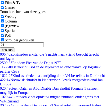
Film & Tv
Games
Toon berichten van deze types
Weblog
Column
(P)review
Special
Poll
Scrollbar gebruiken
opslaan
0
06:40
Zorgmedewerkster die 's nachts haar vriend bezocht terecht
ontslagen
25
00:35
Random Pics van de Dag #1977
11
22:40
Datalek bij Bol en de Bijenkorf na cyberaanval op logistiek
partner Ceva
16
22:27
Kind overleden na aanrijding door AH-bestelbus in Dordrecht
4
22:14
Nieuw slachtoffer in kindermisbruikzaak zorgprofessional Jan
B. (66)
0
20:49
Geen Qatar en Abu Dhabi? Dan eindigt Formule 1-seizoen
mogelijk in Europa
10
20:44
Litouwen vindt opnieuw migrantentunnel onder grens met
Wit-Rusland
30
20:34
Progressieve Democraat El-Sayed wint nipt voorverkiezing