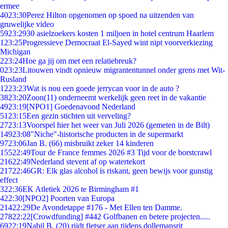
ermee
40
23:30
Perez Hilton opgenomen op spoed na uitzenden van
gruwelijke video
59
23:29
30 asielzoekers kosten 1 miljoen in hotel centrum Haarlem
1
23:25
Progressieve Democraat El-Sayed wint nipt voorverkiezing
Michigan
2
23:24
Hoe ga jij om met een relatiebreuk?
0
23:23
Litouwen vindt opnieuw migrantentunnel onder grens met Wit-
Rusland
12
23:23
Wat is nou een goede jerrycan voor in de auto ?
38
23:20
Zoon(11) onderneemt werkelijk geen reet in de vakantie
49
23:19
[NPO1] Goedenavond Nederland
51
23:15
Een gezin stichten uit verveling?
27
23:13
Voorspel hier het weer van Juli 2026 (gemeten in de Bilt)
149
23:08
"Niche"-historische producten in de supermarkt
97
23:06
Jan B. (66) misbruikt zeker 14 kinderen
155
22:49
Tour de France femmes 2026 #3 Tijd voor de borstcrawl
216
22:49
Nederland stevent af op watertekort
217
22:46
GR: Elk glas alcohol is riskant, geen bewijs voor gunstig
effect
3
22:36
EK Atletiek 2026 te Birmingham #1
4
22:30
[NPO2] Poorten van Europa
214
22:29
De Avondetappe #176 - Met Ellen ten Damme.
278
22:22
[Crowdfunding] #442 Golfbanen en betere projecten.....
69
22:19
Nabil B. (20) rijdt fietser aan tijdens dollemansrit