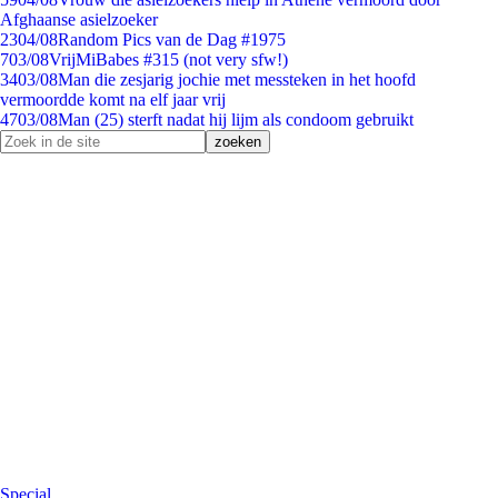
Afghaanse asielzoeker
23
04/08
Random Pics van de Dag #1975
7
03/08
VrijMiBabes #315 (not very sfw!)
34
03/08
Man die zesjarig jochie met messteken in het hoofd
vermoordde komt na elf jaar vrij
47
03/08
Man (25) sterft nadat hij lijm als condoom gebruikt
Special