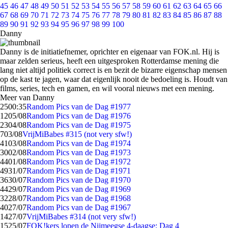
45
46
47
48
49
50
51
52
53
54
55
56
57
58
59
60
61
62
63
64
65
66
67
68
69
70
71
72
73
74
75
76
77
78
79
80
81
82
83
84
85
86
87
88
89
90
91
92
93
94
95
96
97
98
99
100
Danny
Danny is de initiatiefnemer, oprichter en eigenaar van FOK.nl. Hij is
maar zelden serieus, heeft een uitgesproken Rotterdamse mening die
lang niet altijd politiek correct is en bezit de bizarre eigenschap mensen
op de kast te jagen, waar dat eigenlijk nooit de bedoeling is. Houdt van
films, series, tech en gamen, en wil vooral nieuws met een mening.
Meer van Danny
25
00:35
Random Pics van de Dag #1977
12
05/08
Random Pics van de Dag #1976
23
04/08
Random Pics van de Dag #1975
7
03/08
VrijMiBabes #315 (not very sfw!)
41
03/08
Random Pics van de Dag #1974
30
02/08
Random Pics van de Dag #1973
44
01/08
Random Pics van de Dag #1972
49
31/07
Random Pics van de Dag #1971
36
30/07
Random Pics van de Dag #1970
44
29/07
Random Pics van de Dag #1969
32
28/07
Random Pics van de Dag #1968
40
27/07
Random Pics van de Dag #1967
14
27/07
VrijMiBabes #314 (not very sfw!)
15
25/07
FOK!kers lopen de Nijmeegse 4-daagse: Dag 4