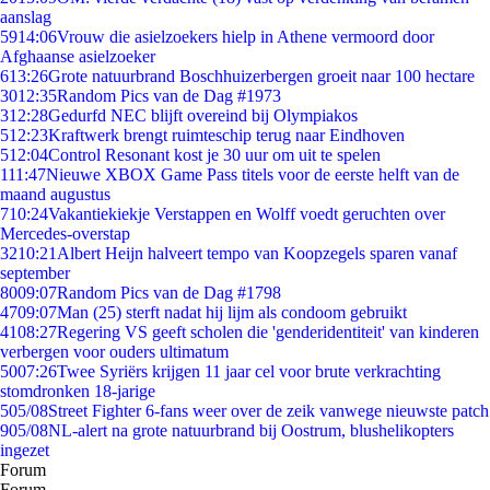
aanslag
59
14:06
Vrouw die asielzoekers hielp in Athene vermoord door
Afghaanse asielzoeker
6
13:26
Grote natuurbrand Boschhuizerbergen groeit naar 100 hectare
30
12:35
Random Pics van de Dag #1973
3
12:28
Gedurfd NEC blijft overeind bij Olympiakos
5
12:23
Kraftwerk brengt ruimteschip terug naar Eindhoven
5
12:04
Control Resonant kost je 30 uur om uit te spelen
1
11:47
Nieuwe XBOX Game Pass titels voor de eerste helft van de
maand augustus
7
10:24
Vakantiekiekje Verstappen en Wolff voedt geruchten over
Mercedes-overstap
32
10:21
Albert Heijn halveert tempo van Koopzegels sparen vanaf
september
80
09:07
Random Pics van de Dag #1798
47
09:07
Man (25) sterft nadat hij lijm als condoom gebruikt
41
08:27
Regering VS geeft scholen die 'genderidentiteit' van kinderen
verbergen voor ouders ultimatum
50
07:26
Twee Syriërs krijgen 11 jaar cel voor brute verkrachting
stomdronken 18-jarige
5
05/08
Street Fighter 6-fans weer over de zeik vanwege nieuwste patch
9
05/08
NL-alert na grote natuurbrand bij Oostrum, blushelikopters
ingezet
Forum
Forum