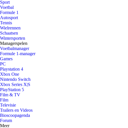
Sport
Voetbal
Formule 1
Autosport
Tennis
Wielrennen
Schaatsen
Wintersporten
Managerspelen
Voetbalmanager
Formule 1-manager
Games
PC
Playstation 4
Xbox One
Nintendo Switch
Xbox Series X|S
PlayStation 5
Film & TV
Film
Televisie
Trailers en Videos
Bioscoopagenda
Forum
Meer