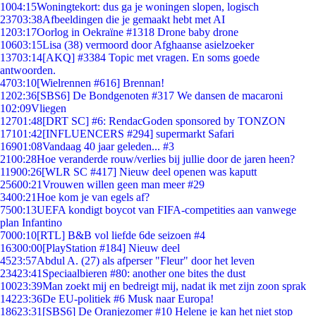
10
04:15
Woningtekort: dus ga je woningen slopen, logisch
237
03:38
Afbeeldingen die je gemaakt hebt met AI
12
03:17
Oorlog in Oekraïne #1318 Drone baby drone
106
03:15
Lisa (38) vermoord door Afghaanse asielzoeker
137
03:14
[AKQ] #3384 Topic met vragen. En soms goede
antwoorden.
47
03:10
[Wielrennen #616] Brennan!
12
02:36
[SBS6] De Bondgenoten #317 We dansen de macaroni
1
02:09
Vliegen
127
01:48
[DRT SC] #6: RendacGoden sponsored by TONZON
171
01:42
[INFLUENCERS #294] supermarkt Safari
169
01:08
Vandaag 40 jaar geleden... #3
21
00:28
Hoe veranderde rouw/verlies bij jullie door de jaren heen?
119
00:26
[WLR SC #417] Nieuw deel openen was kaputt
256
00:21
Vrouwen willen geen man meer #29
34
00:21
Hoe kom je van egels af?
75
00:13
UEFA kondigt boycot van FIFA-competities aan vanwege
plan Infantino
70
00:10
[RTL] B&B vol liefde 6de seizoen #4
163
00:00
[PlayStation #184] Nieuw deel
45
23:57
Abdul A. (27) als afperser "Fleur" door het leven
234
23:41
Speciaalbieren #80: another one bites the dust
100
23:39
Man zoekt mij en bedreigt mij, nadat ik met zijn zoon sprak
142
23:36
De EU-politiek #6 Musk naar Europa!
186
23:31
[SBS6] De Oranjezomer #10 Helene je kan het niet stop