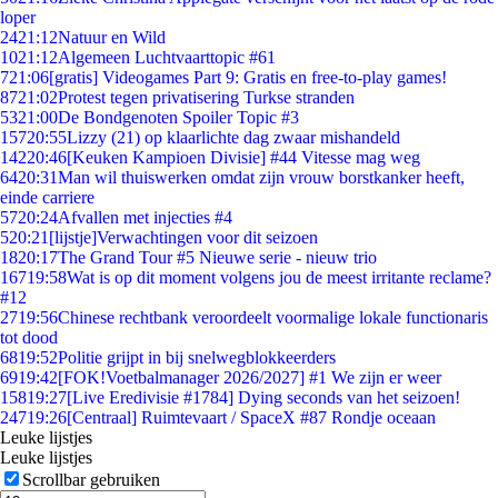
loper
24
21:12
Natuur en Wild
10
21:12
Algemeen Luchtvaarttopic #61
7
21:06
[gratis] Videogames Part 9: Gratis en free-to-play games!
87
21:02
Protest tegen privatisering Turkse stranden
53
21:00
De Bondgenoten Spoiler Topic #3
157
20:55
Lizzy (21) op klaarlichte dag zwaar mishandeld
142
20:46
[Keuken Kampioen Divisie] #44 Vitesse mag weg
64
20:31
Man wil thuiswerken omdat zijn vrouw borstkanker heeft,
einde carriere
57
20:24
Afvallen met injecties #4
5
20:21
[lijstje]Verwachtingen voor dit seizoen
18
20:17
The Grand Tour #5 Nieuwe serie - nieuw trio
167
19:58
Wat is op dit moment volgens jou de meest irritante reclame?
#12
27
19:56
Chinese rechtbank veroordeelt voormalige lokale functionaris
tot dood
68
19:52
Politie grijpt in bij snelwegblokkeerders
69
19:42
[FOK!Voetbalmanager 2026/2027] #1 We zijn er weer
158
19:27
[Live Eredivisie #1784] Dying seconds van het seizoen!
247
19:26
[Centraal] Ruimtevaart / SpaceX #87 Rondje oceaan
Leuke lijstjes
Leuke lijstjes
Scrollbar gebruiken