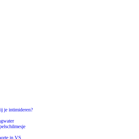
ij je intimideren?
agwater
pelschilmesje
oorte in VS