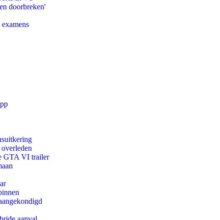
pen doorbreken'
e examens
app
suitkering
d overleden
e GTA VI trailer
maan
ar
binnen
g aangekondigd
bride aanval