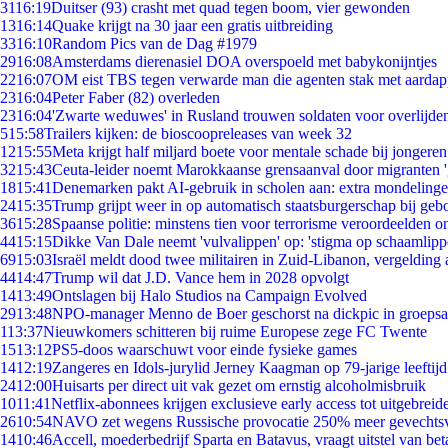
31
16:19
Duitser (93) crasht met quad tegen boom, vier gewonden
13
16:14
Quake krijgt na 30 jaar een gratis uitbreiding
33
16:10
Random Pics van de Dag #1979
29
16:08
Amsterdams dierenasiel DOA overspoeld met babykonijntjes
22
16:07
OM eist TBS tegen verwarde man die agenten stak met aardap
23
16:04
Peter Faber (82) overleden
23
16:04
'Zwarte weduwes' in Rusland trouwen soldaten voor overlijden
5
15:58
Trailers kijken: de bioscoopreleases van week 32
12
15:55
Meta krijgt half miljard boete voor mentale schade bij jongeren
32
15:43
Ceuta-leider noemt Marokkaanse grensaanval door migranten 
18
15:41
Denemarken pakt AI-gebruik in scholen aan: extra mondeling
24
15:35
Trump grijpt weer in op automatisch staatsburgerschap bij geb
36
15:28
Spaanse politie: minstens tien voor terrorisme veroordeelden 
44
15:15
Dikke Van Dale neemt 'vulvalippen' op: 'stigma op schaamlip
69
15:03
Israël meldt dood twee militairen in Zuid-Libanon, vergeldin
44
14:47
Trump wil dat J.D. Vance hem in 2028 opvolgt
14
13:49
Ontslagen bij Halo Studios na Campaign Evolved
29
13:48
NPO-manager Menno de Boer geschorst na dickpic in groeps
1
13:37
Nieuwkomers schitteren bij ruime Europese zege FC Twente
15
13:12
PS5-doos waarschuwt voor einde fysieke games
14
12:19
Zangeres en Idols-jurylid Jerney Kaagman op 79-jarige leeftij
24
12:00
Huisarts per direct uit vak gezet om ernstig alcoholmisbruik
10
11:41
Netflix-abonnees krijgen exclusieve early access tot uitgebreid
26
10:54
NAVO zet wegens Russische provocatie 250% meer gevechtsvl
14
10:46
Accell, moederbedrijf Sparta en Batavus, vraagt uitstel van bet