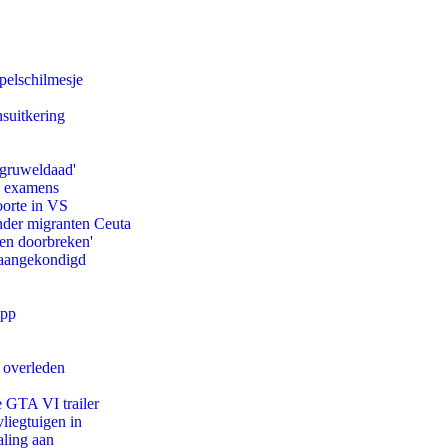
pelschilmesje
suitkering
'gruweldaad'
e examens
oorte in VS
onder migranten Ceuta
pen doorbreken'
g aangekondigd
app
d overleden
e GTA VI trailer
iegtuigen in
aling aan