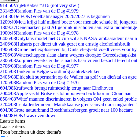
9
14:50
VrijMiBabes #316 (not very sfw!)
33
14:50
Random Pics van de Dag #1979
2
14:30
De FOK!Voetbalmanager 2026/2027 is begonnen
12
09:40
Meta krijgt half miljard boete voor mentale schade bij jongeren
18
09:37
Denemarken pakt AI-gebruik in scholen aan: extra mondeling
19
00:45
Random Pics van de Dag #1978
64
06/08
Onlyfans-model met G-cup wil als NASA-ambassadeur naar 
24
06/08
Huisarts per direct uit vak gezet om ernstig alcoholmisbruik
19
06/08
Drone met explosieven bij Duits vliegveld voedt vrees voor hy
57
06/08
Waterschappen slaan alarm wegens droogte: Gereedschapskist
23
06/08
Zorgmedewerkster die 's nachts haar vriend bezocht terecht on
37
06/08
Random Pics van de Dag #1977
21
05/08
Tanken in België wordt nóg aantrekkelijker
34
05/08
Dirk sluit supermarkt op de Wallen na golf van diefstal en agre
12
05/08
Random Pics van de Dag #1976
6
04/08
Kraftwerk brengt ruimteschip terug naar Eindhoven
20
04/08
Apple vecht Britse eis tot inbouwen backdoor in iCloud aan
85
04/08
'Witte' mannen discrimineren is volgens OM geen enkel probl
32
04/08
Ceuta-leider noemt Marokkaanse grensaanval door migranten 
6
04/08
Grote natuurbrand Boschhuizerbergen groeit naar 100 hectare
6
04/08
FOK! was even down
Laatste items
Laatste items
Toon berichten uit deze thema's