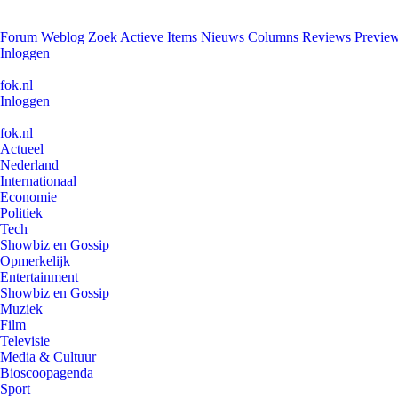
Forum
Weblog
Zoek
Actieve Items
Nieuws
Columns
Reviews
Previe
Inloggen
fok.nl
Inloggen
fok.nl
Actueel
Nederland
Internationaal
Economie
Politiek
Tech
Showbiz en Gossip
Opmerkelijk
Entertainment
Showbiz en Gossip
Muziek
Film
Televisie
Media & Cultuur
Bioscoopagenda
Sport