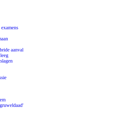
e examens
maan
bride aanval
 leeg
tslagen
ssie
eem
'gruweldaad'