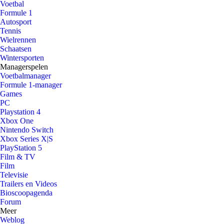
Voetbal
Formule 1
Autosport
Tennis
Wielrennen
Schaatsen
Wintersporten
Managerspelen
Voetbalmanager
Formule 1-manager
Games
PC
Playstation 4
Xbox One
Nintendo Switch
Xbox Series X|S
PlayStation 5
Film & TV
Film
Televisie
Trailers en Videos
Bioscoopagenda
Forum
Meer
Weblog