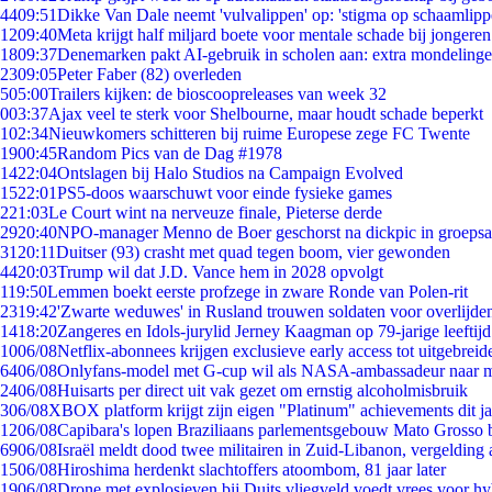
44
09:51
Dikke Van Dale neemt 'vulvalippen' op: 'stigma op schaamlip
12
09:40
Meta krijgt half miljard boete voor mentale schade bij jongeren
18
09:37
Denemarken pakt AI-gebruik in scholen aan: extra mondeling
23
09:05
Peter Faber (82) overleden
5
05:00
Trailers kijken: de bioscoopreleases van week 32
0
03:37
Ajax veel te sterk voor Shelbourne, maar houdt schade beperkt
1
02:34
Nieuwkomers schitteren bij ruime Europese zege FC Twente
19
00:45
Random Pics van de Dag #1978
14
22:04
Ontslagen bij Halo Studios na Campaign Evolved
15
22:01
PS5-doos waarschuwt voor einde fysieke games
2
21:03
Le Court wint na nerveuze finale, Pieterse derde
29
20:40
NPO-manager Menno de Boer geschorst na dickpic in groeps
31
20:11
Duitser (93) crasht met quad tegen boom, vier gewonden
44
20:03
Trump wil dat J.D. Vance hem in 2028 opvolgt
1
19:50
Lemmen boekt eerste profzege in zware Ronde van Polen-rit
23
19:42
'Zwarte weduwes' in Rusland trouwen soldaten voor overlijden
14
18:20
Zangeres en Idols-jurylid Jerney Kaagman op 79-jarige leeftij
10
06/08
Netflix-abonnees krijgen exclusieve early access tot uitgebreid
64
06/08
Onlyfans-model met G-cup wil als NASA-ambassadeur naar 
24
06/08
Huisarts per direct uit vak gezet om ernstig alcoholmisbruik
3
06/08
XBOX platform krijgt zijn eigen "Platinum" achievements dit ja
12
06/08
Capibara's lopen Braziliaans parlementsgebouw Mato Grosso 
69
06/08
Israël meldt dood twee militairen in Zuid-Libanon, vergeldin
15
06/08
Hiroshima herdenkt slachtoffers atoombom, 81 jaar later
19
06/08
Drone met explosieven bij Duits vliegveld voedt vrees voor hy