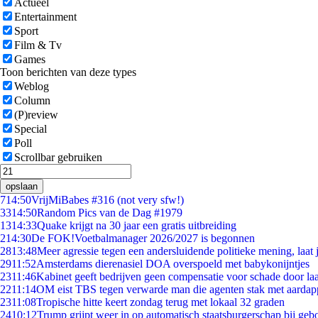
Actueel
Entertainment
Sport
Film & Tv
Games
Toon berichten van deze types
Weblog
Column
(P)review
Special
Poll
Scrollbar gebruiken
opslaan
7
14:50
VrijMiBabes #316 (not very sfw!)
33
14:50
Random Pics van de Dag #1979
13
14:33
Quake krijgt na 30 jaar een gratis uitbreiding
2
14:30
De FOK!Voetbalmanager 2026/2027 is begonnen
28
13:48
Meer agressie tegen een andersluidende politieke mening, laat j
29
11:52
Amsterdams dierenasiel DOA overspoeld met babykonijntjes
23
11:46
Kabinet geeft bedrijven geen compensatie voor schade door la
22
11:14
OM eist TBS tegen verwarde man die agenten stak met aardap
23
11:08
Tropische hitte keert zondag terug met lokaal 32 graden
24
10:12
Trump grijpt weer in op automatisch staatsburgerschap bij geb