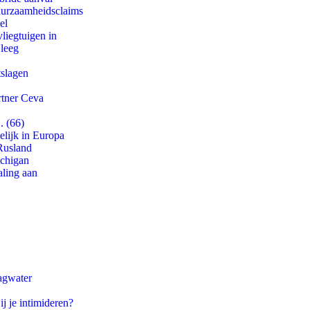
duurzaamheidsclaims
el
iegtuigen in
 leeg
tslagen
rtner Ceva
. (66)
lijk in Europa
Rusland
ichigan
aling aan
agwater
ij je intimideren?