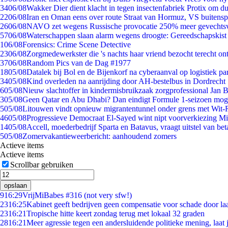
34
06/08
Wakker Dier dient klacht in tegen insectenfabriek Protix om 
22
06/08
Iran en Oman eens over route Straat van Hormuz, VS buitensp
26
06/08
NAVO zet wegens Russische provocatie 250% meer gevechtsvl
57
06/08
Waterschappen slaan alarm wegens droogte: Gereedschapskist
1
06/08
Forensics: Crime Scene Detective
23
06/08
Zorgmedewerkster die 's nachts haar vriend bezocht terecht on
37
06/08
Random Pics van de Dag #1977
18
05/08
Datalek bij Bol en de Bijenkorf na cyberaanval op logistiek pa
34
05/08
Kind overleden na aanrijding door AH-bestelbus in Dordrecht
6
05/08
Nieuw slachtoffer in kindermisbruikzaak zorgprofessional Jan B
3
05/08
Geen Qatar en Abu Dhabi? Dan eindigt Formule 1-seizoen moge
5
05/08
Litouwen vindt opnieuw migrantentunnel onder grens met Wit-
46
05/08
Progressieve Democraat El-Sayed wint nipt voorverkiezing M
14
05/08
Accell, moederbedrijf Sparta en Batavus, vraagt uitstel van bet
5
05/08
Zomervakantieweerbericht: aanhoudend zomers
Actieve items
Actieve items
Scrollbar gebruiken
opslaan
9
16:29
VrijMiBabes #316 (not very sfw!)
23
16:25
Kabinet geeft bedrijven geen compensatie voor schade door la
23
16:21
Tropische hitte keert zondag terug met lokaal 32 graden
28
16:21
Meer agressie tegen een andersluidende politieke mening, laat j