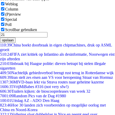
Weblog
Column
(P)review
Special
Poll
Scrollbar gebruiken
opslaan
1
10:39
China boekt doorbraak in eigen chipmachines, druk op ASML
groeit
5
10:24
FIFA ziet kritiek op Infantino als desinformatie, Noorwegen eist
zijn aftreden
2
10:03
Inbraak bij Haagse politie: dieven betrapt bij stelen illegale
sigaretten
4
09:50
Nachtelijk gebiedsverbod brengt rust terug in Rotterdamse wijk
6
09:39
Iran stelt zes eisen aan VS voor heropening Straat van Hormuz
13
07:36
MIVD-baas lekt via Strava routes naar geheime kazerne
16
06:35
VrijMiBabes #316 (not very sfw!)
6
06:30
Trailers kijken: de bioscoopreleases van week 32
70
01:09
Random Pics van de Dag #1980
1
00:01
Uitslag AZ - ADO Den Haag
8
23:46
Hoe 30 landen zich voorbereiden op mogelijke oorlog met
China en Noord-Korea
3
22:13
Vollering slaat dubbelslag in Nice en neemt geel over