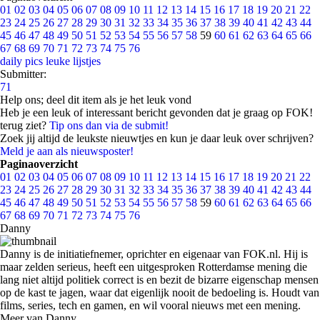
01
02
03
04
05
06
07
08
09
10
11
12
13
14
15
16
17
18
19
20
21
22
23
24
25
26
27
28
29
30
31
32
33
34
35
36
37
38
39
40
41
42
43
44
45
46
47
48
49
50
51
52
53
54
55
56
57
58
59
60
61
62
63
64
65
66
67
68
69
70
71
72
73
74
75
76
daily pics
leuke lijstjes
Submitter:
71
Help ons; deel dit item als je het leuk vond
Heb je een leuk of interessant bericht gevonden dat je graag op FOK!
terug ziet?
Tip ons dan via de submit!
Zoek jij altijd de leukste nieuwtjes en kun je daar leuk over schrijven?
Meld je aan als nieuwsposter!
Paginaoverzicht
01
02
03
04
05
06
07
08
09
10
11
12
13
14
15
16
17
18
19
20
21
22
23
24
25
26
27
28
29
30
31
32
33
34
35
36
37
38
39
40
41
42
43
44
45
46
47
48
49
50
51
52
53
54
55
56
57
58
59
60
61
62
63
64
65
66
67
68
69
70
71
72
73
74
75
76
Danny
Danny is de initiatiefnemer, oprichter en eigenaar van FOK.nl. Hij is
maar zelden serieus, heeft een uitgesproken Rotterdamse mening die
lang niet altijd politiek correct is en bezit de bizarre eigenschap mensen
op de kast te jagen, waar dat eigenlijk nooit de bedoeling is. Houdt van
films, series, tech en gamen, en wil vooral nieuws met een mening.
Meer van Danny