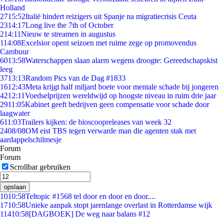
Holland
27
15:52
Italië hindert reizigers uit Spanje na migratiecrisis Ceuta
23
14:17
Long live the 7th of October
2
14:11
Nieuw te streamen in augustus
1
14:08
Excelsior opent seizoen met ruime zege op promovendus
Cambuur
60
13:58
Waterschappen slaan alarm wegens droogte: Gereedschapskist
leeg
37
13:13
Random Pics van de Dag #1833
16
12:43
Meta krijgt half miljard boete voor mentale schade bij jongeren
42
12:11
Voedselprijzen wereldwijd op hoogste niveau in ruim drie jaar
29
11:05
Kabinet geeft bedrijven geen compensatie voor schade door
laagwater
6
11:03
Trailers kijken: de bioscoopreleases van week 32
24
08/08
OM eist TBS tegen verwarde man die agenten stak met
aardappelschilmesje
Forum
Forum
Scrollbar gebruiken
opslaan
10
10:58
Teltopic #1568 tel door en door en door....
17
10:58
Unieke aanpak stopt jarenlange overlast in Rotterdamse wijk
114
10:58
[DAGBOEK] De weg naar balans #12