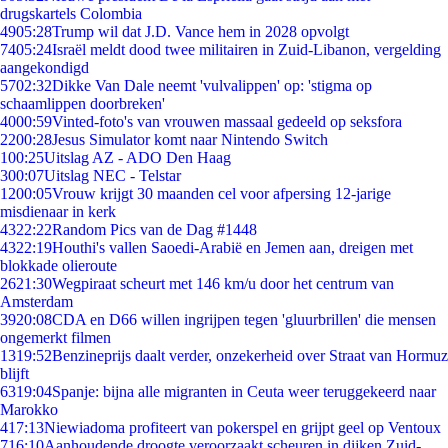
drugskartels Colombia
49
05:28
Trump wil dat J.D. Vance hem in 2028 opvolgt
74
05:24
Israël meldt dood twee militairen in Zuid-Libanon, vergelding
aangekondigd
57
02:32
Dikke Van Dale neemt 'vulvalippen' op: 'stigma op
schaamlippen doorbreken'
40
00:59
Vinted-foto's van vrouwen massaal gedeeld op seksfora
22
00:28
Jesus Simulator komt naar Nintendo Switch
1
00:25
Uitslag AZ - ADO Den Haag
3
00:07
Uitslag NEC - Telstar
12
00:05
Vrouw krijgt 30 maanden cel voor afpersing 12-jarige
misdienaar in kerk
43
22:22
Random Pics van de Dag #1448
43
22:19
Houthi's vallen Saoedi-Arabië en Jemen aan, dreigen met
blokkade olieroute
26
21:30
Wegpiraat scheurt met 146 km/u door het centrum van
Amsterdam
39
20:08
CDA en D66 willen ingrijpen tegen 'gluurbrillen' die mensen
ongemerkt filmen
13
19:52
Benzineprijs daalt verder, onzekerheid over Straat van Hormuz
blijft
63
19:04
Spanje: bijna alle migranten in Ceuta weer teruggekeerd naar
Marokko
4
17:13
Niewiadoma profiteert van pokerspel en grijpt geel op Ventoux
7
16:10
Aanhoudende droogte veroorzaakt scheuren in dijken Zuid-