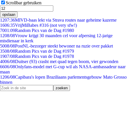
Scrollbar gebruiken
opslaan
12
07:36
MIVD-baas lekt via Strava routes naar geheime kazerne
16
06:35
VrijMiBabes #316 (not very sfw!)
70
01:09
Random Pics van de Dag #1980
12
08/08
Vrouw krijgt 30 maanden cel voor afpersing 12-jarige
misdienaar in kerk
50
08/08
PostNL-bezorger steekt bewoner na ruzie over pakket
35
08/08
Random Pics van de Dag #1979
19
07/08
Random Pics van de Dag #1978
40
06/08
Duitser (93) crasht met quad tegen boom, vier gewonden
66
06/08
Onlyfans-model met G-cup wil als NASA-ambassadeur naar
maan
12
06/08
Capibara's lopen Braziliaans parlementsgebouw Mato Grosso
binnen