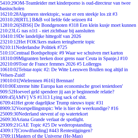
54
10:29
OM-Teamleider met kinderporno is oud-directeur van twee
basisscholen
162
10:28
Algemeen steektopic, waar er een steekje los zit #3
203
10:28
[RTL] B&B vol liefde 6de seizoen #4
128
10:26
[SBS6] De Bondgenoten #318 Een klein kusje moet kunnen
2
10:23
LG nas n1t1 - niet zichtbaar bij aansluiten
104
10:19
De landelijke hittegolf van 2026
232
10:12
Het FOK!kers maken teringherrie topic
92
10:11
Nederlandse Politiek #725
5
10:11
Centraal Bordspeltopic #9 Waar we schuiven met karton
183
10:09
Migranten breken door grens naar Ceuta in Spanje,l #10
202
10:09
Tour de France femmes 2026 #5 Lollergps
106
10:02
Telstar-topic #2: De Witte Leeuwen Brullen nog altijd in
Velsen-Zuid!
190
10:01
[Wielrennen #616] Brennan!
0
10:00
Extreme hitte Europa kan economische groei tenietdoen'
9
09:52
Hoeveel geld spendeer jij aan je beginnende relatie?
0
09:45
[AMV] VS #1313 Lying sack of shit.
67
09:41
Het grote dagelijkse Trump nieuws topic #31
89
09:32
Voorspellingstopic: Wie is hier de weerkundige? #16
250
09:30
Nederland stevent af op watertekort
26
09:30
Ariana Grande verlaat de spotlight.
293
09:21
GAE Topic #25 De wederopstanding
43
09:17
[Crowdfunding] #443 Rentestijgingen?
37
09:11
Masters of the Universe (He-Man)