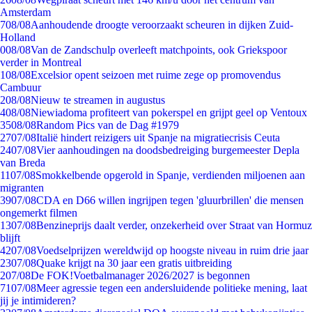
Amsterdam
7
08/08
Aanhoudende droogte veroorzaakt scheuren in dijken Zuid-
Holland
0
08/08
Van de Zandschulp overleeft matchpoints, ook Griekspoor
verder in Montreal
1
08/08
Excelsior opent seizoen met ruime zege op promovendus
Cambuur
2
08/08
Nieuw te streamen in augustus
4
08/08
Niewiadoma profiteert van pokerspel en grijpt geel op Ventoux
35
08/08
Random Pics van de Dag #1979
27
07/08
Italië hindert reizigers uit Spanje na migratiecrisis Ceuta
24
07/08
Vier aanhoudingen na doodsbedreiging burgemeester Depla
van Breda
11
07/08
Smokkelbende opgerold in Spanje, verdienden miljoenen aan
migranten
39
07/08
CDA en D66 willen ingrijpen tegen 'gluurbrillen' die mensen
ongemerkt filmen
13
07/08
Benzineprijs daalt verder, onzekerheid over Straat van Hormuz
blijft
42
07/08
Voedselprijzen wereldwijd op hoogste niveau in ruim drie jaar
23
07/08
Quake krijgt na 30 jaar een gratis uitbreiding
2
07/08
De FOK!Voetbalmanager 2026/2027 is begonnen
71
07/08
Meer agressie tegen een andersluidende politieke mening, laat
jij je intimideren?