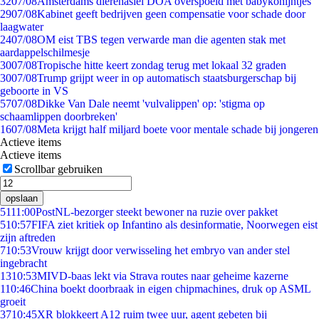
32
07/08
Amsterdams dierenasiel DOA overspoeld met babykonijntjes
29
07/08
Kabinet geeft bedrijven geen compensatie voor schade door
laagwater
24
07/08
OM eist TBS tegen verwarde man die agenten stak met
aardappelschilmesje
30
07/08
Tropische hitte keert zondag terug met lokaal 32 graden
30
07/08
Trump grijpt weer in op automatisch staatsburgerschap bij
geboorte in VS
57
07/08
Dikke Van Dale neemt 'vulvalippen' op: 'stigma op
schaamlippen doorbreken'
16
07/08
Meta krijgt half miljard boete voor mentale schade bij jongeren
Actieve items
Actieve items
Scrollbar gebruiken
opslaan
51
11:00
PostNL-bezorger steekt bewoner na ruzie over pakket
5
10:57
FIFA ziet kritiek op Infantino als desinformatie, Noorwegen eist
zijn aftreden
7
10:53
Vrouw krijgt door verwisseling het embryo van ander stel
ingebracht
13
10:53
MIVD-baas lekt via Strava routes naar geheime kazerne
1
10:46
China boekt doorbraak in eigen chipmachines, druk op ASML
groeit
37
10:45
XR blokkeert A12 ruim twee uur, agent gebeten bij