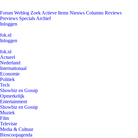
Forum
Weblog
Zoek
Actieve Items
Nieuws
Columns
Reviews
Previews
Specials
Archief
Inloggen
fok.nl
Inloggen
fok.nl
Actueel
Nederland
Internationaal
Economie
Politiek
Tech
Showbiz en Gossip
Opmerkelijk
Entertainment
Showbiz en Gossip
Muziek
Film
Televisie
Media & Cultuur
Bioscoopagenda