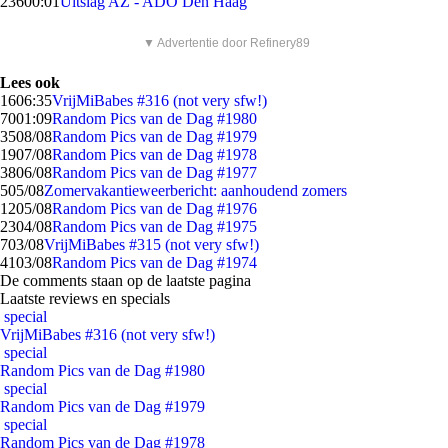
236
00:01
Uitslag AZ - ADO Den Haag
▼ Advertentie door Refinery89
Lees ook
16
06:35
VrijMiBabes #316 (not very sfw!)
70
01:09
Random Pics van de Dag #1980
35
08/08
Random Pics van de Dag #1979
19
07/08
Random Pics van de Dag #1978
38
06/08
Random Pics van de Dag #1977
5
05/08
Zomervakantieweerbericht: aanhoudend zomers
12
05/08
Random Pics van de Dag #1976
23
04/08
Random Pics van de Dag #1975
7
03/08
VrijMiBabes #315 (not very sfw!)
41
03/08
Random Pics van de Dag #1974
De comments staan op de laatste pagina
Laatste reviews en specials
special
VrijMiBabes #316 (not very sfw!)
special
Random Pics van de Dag #1980
special
Random Pics van de Dag #1979
special
Random Pics van de Dag #1978