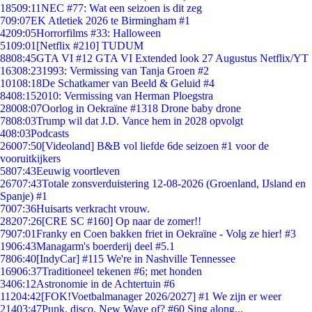
185
09:11
NEC #77: Wat een seizoen is dit zeg
7
09:07
EK Atletiek 2026 te Birmingham #1
42
09:05
Horrorfilms #33: Halloween
51
09:01
[Netflix #210] TUDUM
88
08:45
GTA VI #12 GTA VI Extended look 27 Augustus Netflix/YT
163
08:23
1993: Vermissing van Tanja Groen #2
101
08:18
De Schatkamer van Beeld & Geluid #4
84
08:15
2010: Vermissing van Herman Ploegstra
280
08:07
Oorlog in Oekraïne #1318 Drone baby drone
78
08:03
Trump wil dat J.D. Vance hem in 2028 opvolgt
4
08:03
Podcasts
260
07:50
[Videoland] B&B vol liefde 6de seizoen #1 voor de
vooruitkijkers
58
07:43
Eeuwig voortleven
267
07:43
Totale zonsverduistering 12-08-2026 (Groenland, IJsland en
Spanje) #1
70
07:36
Huisarts verkracht vrouw.
282
07:26
[CRE SC #160] Op naar de zomer!!
79
07:01
Franky en Coen bakken friet in Oekraïne - Volg ze hier! #3
19
06:43
Managarm's boerderij deel #5.1
78
06:40
[IndyCar] #115 We're in Nashville Tennessee
169
06:37
Traditioneel tekenen #6; met honden
34
06:12
Astronomie in de Achtertuin #6
112
04:42
[FOK!Voetbalmanager 2026/2027] #1 We zijn er weer
214
03:47
Punk, disco, New Wave of? #60 Sing along...