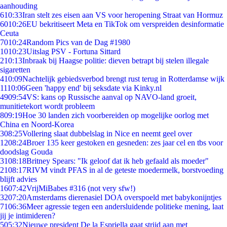
aanhouding
6
10:33
Iran stelt zes eisen aan VS voor heropening Straat van Hormuz
60
10:26
EU bekritiseert Meta en TikTok om verspreiden desinformatie
Ceuta
70
10:24
Random Pics van de Dag #1980
10
10:23
Uitslag PSV - Fortuna Sittard
2
10:13
Inbraak bij Haagse politie: dieven betrapt bij stelen illegale
sigaretten
4
10:09
Nachtelijk gebiedsverbod brengt rust terug in Rotterdamse wijk
11
10:06
Geen 'happy end' bij seksdate via Kinky.nl
49
09:54
VS: kans op Russische aanval op NAVO-land groeit,
munitietekort wordt probleem
8
09:19
Hoe 30 landen zich voorbereiden op mogelijke oorlog met
China en Noord-Korea
3
08:25
Vollering slaat dubbelslag in Nice en neemt geel over
12
08:24
Broer 135 keer gestoken en gesneden: zes jaar cel en tbs voor
doodslag Gouda
31
08:18
Britney Spears: "Ik geloof dat ik heb gefaald als moeder"
21
08:17
RIVM vindt PFAS in al de geteste moedermelk, borstvoeding
blijft advies
16
07:42
VrijMiBabes #316 (not very sfw!)
32
07:20
Amsterdams dierenasiel DOA overspoeld met babykonijntjes
71
06:36
Meer agressie tegen een andersluidende politieke mening, laat
jij je intimideren?
5
05:32
Nieuwe president De la Espriella gaat strijd aan met