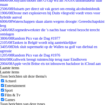
66
06/08
Onlyfans-model met G-cup wil als NASA-ambassadeur naar
maan
25
06/08
Huisarts per direct uit vak gezet om ernstig alcoholmisbruik
19
06/08
Drone met explosieven bij Duits vliegveld voedt vrees voor
hybride aanval
60
06/08
Waterschappen slaan alarm wegens droogte: Gereedschapskist
leeg
24
06/08
Zorgmedewerkster die 's nachts haar vriend bezocht terecht
ontslagen
38
06/08
Random Pics van de Dag #1977
21
05/08
Tanken in België wordt nóg aantrekkelijker
34
05/08
Dirk sluit supermarkt op de Wallen na golf van diefstal en
agressie
12
05/08
Random Pics van de Dag #1976
6
04/08
Kraftwerk brengt ruimteschip terug naar Eindhoven
20
04/08
Apple vecht Britse eis tot inbouwen backdoor in iCloud aan
Laatste items
Laatste items
Toon berichten uit deze thema's
Actueel
Entertainment
Sport
Film & Tv
Games
Toon berichten van deze types