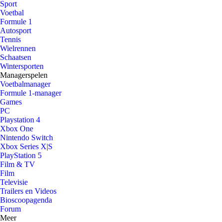
Sport
Voetbal
Formule 1
Autosport
Tennis
Wielrennen
Schaatsen
Wintersporten
Managerspelen
Voetbalmanager
Formule 1-manager
Games
PC
Playstation 4
Xbox One
Nintendo Switch
Xbox Series X|S
PlayStation 5
Film & TV
Film
Televisie
Trailers en Videos
Bioscoopagenda
Forum
Meer