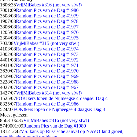
16
06:35
VrijMiBabes #316 (not very sfw!)
70
01:09
Random Pics van de Dag #1980
35
08/08
Random Pics van de Dag #1979
19
07/08
Random Pics van de Dag #1978
38
06/08
Random Pics van de Dag #1977
12
05/08
Random Pics van de Dag #1976
23
04/08
Random Pics van de Dag #1975
7
03/08
VrijMiBabes #315 (not very sfw!)
41
03/08
Random Pics van de Dag #1974
30
02/08
Random Pics van de Dag #1973
44
01/08
Random Pics van de Dag #1972
49
31/07
Random Pics van de Dag #1971
36
30/07
Random Pics van de Dag #1970
44
29/07
Random Pics van de Dag #1969
32
28/07
Random Pics van de Dag #1968
40
27/07
Random Pics van de Dag #1967
14
27/07
VrijMiBabes #314 (not very sfw!)
15
25/07
FOK!kers lopen de Nijmeegse 4-daagse: Dag 4
83
25/07
Random Pics van de Dag #1966
5
24/07
FOK!kers lopen de Nijmeegse 4-daagse: Dag 3
Meest gelezen
85631
06:35
VrijMiBabes #316 (not very sfw!)
57490
01:09
Random Pics van de Dag #1980
1812
12:42
VS: kans op Russische aanval op NAVO-land groeit,
munitietekort wordt probleem