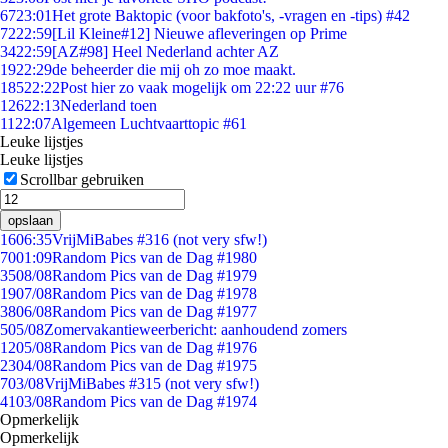
67
23:01
Het grote Baktopic (voor bakfoto's, -vragen en -tips) #42
72
22:59
[Lil Kleine#12] Nieuwe afleveringen op Prime
34
22:59
[AZ#98] Heel Nederland achter AZ
19
22:29
de beheerder die mij oh zo moe maakt.
185
22:22
Post hier zo vaak mogelijk om 22:22 uur #76
126
22:13
Nederland toen
11
22:07
Algemeen Luchtvaarttopic #61
Leuke lijstjes
Leuke lijstjes
Scrollbar gebruiken
opslaan
16
06:35
VrijMiBabes #316 (not very sfw!)
70
01:09
Random Pics van de Dag #1980
35
08/08
Random Pics van de Dag #1979
19
07/08
Random Pics van de Dag #1978
38
06/08
Random Pics van de Dag #1977
5
05/08
Zomervakantieweerbericht: aanhoudend zomers
12
05/08
Random Pics van de Dag #1976
23
04/08
Random Pics van de Dag #1975
7
03/08
VrijMiBabes #315 (not very sfw!)
41
03/08
Random Pics van de Dag #1974
Opmerkelijk
Opmerkelijk