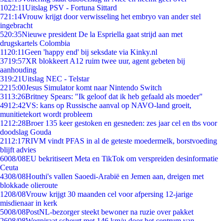
10
22:11
Uitslag PSV - Fortuna Sittard
7
21:14
Vrouw krijgt door verwisseling het embryo van ander stel
ingebracht
5
20:35
Nieuwe president De la Espriella gaat strijd aan met
drugskartels Colombia
11
20:11
Geen 'happy end' bij seksdate via Kinky.nl
37
19:57
XR blokkeert A12 ruim twee uur, agent gebeten bij
aanhouding
3
19:21
Uitslag NEC - Telstar
22
15:00
Jesus Simulator komt naar Nintendo Switch
31
13:26
Britney Spears: "Ik geloof dat ik heb gefaald als moeder"
49
12:42
VS: kans op Russische aanval op NAVO-land groeit,
munitietekort wordt probleem
12
12:28
Broer 135 keer gestoken en gesneden: zes jaar cel en tbs voor
doodslag Gouda
21
12:17
RIVM vindt PFAS in al de geteste moedermelk, borstvoeding
blijft advies
60
08/08
EU bekritiseert Meta en TikTok om verspreiden desinformatie
Ceuta
43
08/08
Houthi's vallen Saoedi-Arabië en Jemen aan, dreigen met
blokkade olieroute
12
08/08
Vrouw krijgt 30 maanden cel voor afpersing 12-jarige
misdienaar in kerk
50
08/08
PostNL-bezorger steekt bewoner na ruzie over pakket
26
08/08
Wegpiraat scheurt met 146 km/u door het centrum van