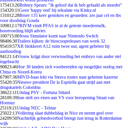
1754
13:26
Britney Spears: "Ik geloof dat ik heb gefaald als moeder"
1543
20:11
Geen 'happy end' bij seksdate via Kinky.nl
1310
12:28
Broer 135 keer gestoken en gesneden: zes jaar cel en tbs
voor doodslag Gouda
1098
12:17
RIVM vindt PFAS in al de geteste moedermelk,
borstvoeding blijft advies
1007
15:00
Jesus Simulator komt naar Nintendo Switch
984
06:30
Trailers kijken: de bioscoopreleases van week 32
954
19:57
XR blokkeert A12 ruim twee uur, agent gebeten bij
aanhouding
941
21:14
Vrouw krijgt door verwisseling het embryo van ander stel
ingebracht
908
23:46
Hoe 30 landen zich voorbereiden op mogelijke oorlog met
China en Noord-Korea
679
07:36
MIVD-baas lekt via Strava routes naar geheime kazerne
554
20:35
Nieuwe president De la Espriella gaat strijd aan met
drugskartels Colombia
386
22:11
Uitslag PSV - Fortuna Sittard
281
09:39
Iran stelt zes eisen aan VS voor heropening Straat van
Hormuz
251
19:21
Uitslag NEC - Telstar
250
22:13
Vollering slaat dubbelslag in Nice en neemt geel over
242
09:50
Nachtelijk gebiedsverbod brengt rust terug in Rotterdamse
wijk