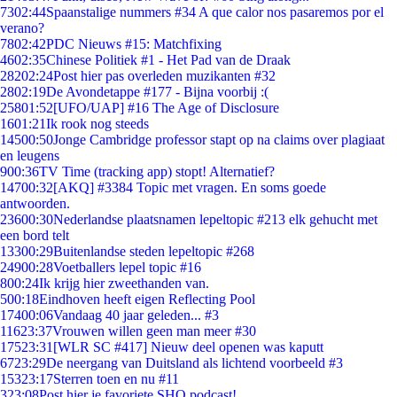
73
02:44
Spaanstalige nummers #34 A que calor nos pasaremos por el
verano?
78
02:42
PDC Nieuws #15: Matchfixing
46
02:35
Chinese Politiek #1 - Het Pad van de Draak
282
02:24
Post hier pas overleden muzikanten #32
28
02:19
De Avondetappe #177 - Bijna voorbij :(
258
01:52
[UFO/UAP] #16 The Age of Disclosure
16
01:21
Ik rook nog steeds
145
00:50
Jonge Cambridge professor stapt op na claims over plagiaat
en leugens
9
00:36
TV Time (tracking app) stopt! Alternatief?
147
00:32
[AKQ] #3384 Topic met vragen. En soms goede
antwoorden.
236
00:30
Nederlandse plaatsnamen lepeltopic #213 elk gehucht met
een bord telt
133
00:29
Buitenlandse steden lepeltopic #268
249
00:28
Voetballers lepel topic #16
8
00:24
Ik krijg hier zweethanden van.
5
00:18
Eindhoven heeft eigen Reflecting Pool
174
00:06
Vandaag 40 jaar geleden... #3
116
23:37
Vrouwen willen geen man meer #30
175
23:31
[WLR SC #417] Nieuw deel openen was kaputt
67
23:29
De neergang van Duitsland als lichtend voorbeeld #3
153
23:17
Sterren toen en nu #11
3
23:08
Post hier je favoriete SHO podcast!