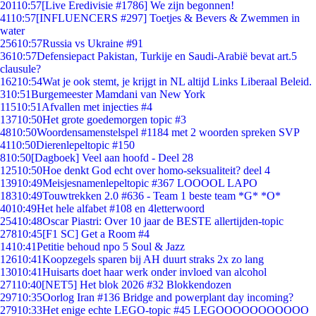
201
10:57
[Live Eredivisie #1786] We zijn begonnen!
41
10:57
[INFLUENCERS #297] Toetjes & Bevers & Zwemmen in
water
256
10:57
Russia vs Ukraine #91
36
10:57
Defensiepact Pakistan, Turkije en Saudi-Arabië bevat art.5
clausule?
162
10:54
Wat je ook stemt, je krijgt in NL altijd Links Liberaal Beleid.
3
10:51
Burgemeester Mamdani van New York
115
10:51
Afvallen met injecties #4
137
10:50
Het grote goedemorgen topic #3
48
10:50
Woordensamenstelspel #1184 met 2 woorden spreken SVP
41
10:50
Dierenlepeltopic #150
8
10:50
[Dagboek] Veel aan hoofd - Deel 28
125
10:50
Hoe denkt God echt over homo-seksualiteit? deel 4
139
10:49
Meisjesnamenlepeltopic #367 LOOOOL LAPO
183
10:49
Touwtrekken 2.0 #636 - Team 1 beste team *G* *O*
40
10:49
Het hele alfabet #108 en 4letterwoord
254
10:48
Oscar Piastri: Over 10 jaar de BESTE allertijden-topic
278
10:45
[F1 SC] Get a Room #4
14
10:41
Petitie behoud npo 5 Soul & Jazz
126
10:41
Koopzegels sparen bij AH duurt straks 2x zo lang
130
10:41
Huisarts doet haar werk onder invloed van alcohol
271
10:40
[NET5] Het blok 2026 #32 Blokkendozen
297
10:35
Oorlog Iran #136 Bridge and powerplant day incoming?
279
10:33
Het enige echte LEGO-topic #45 LEGOOOOOOOOOOO