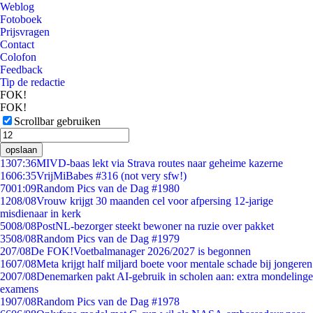
Weblog
Fotoboek
Prijsvragen
Contact
Colofon
Feedback
Tip de redactie
FOK!
FOK!
Scrollbar gebruiken
opslaan
13
07:36
MIVD-baas lekt via Strava routes naar geheime kazerne
16
06:35
VrijMiBabes #316 (not very sfw!)
70
01:09
Random Pics van de Dag #1980
12
08/08
Vrouw krijgt 30 maanden cel voor afpersing 12-jarige
misdienaar in kerk
50
08/08
PostNL-bezorger steekt bewoner na ruzie over pakket
35
08/08
Random Pics van de Dag #1979
2
07/08
De FOK!Voetbalmanager 2026/2027 is begonnen
16
07/08
Meta krijgt half miljard boete voor mentale schade bij jongeren
20
07/08
Denemarken pakt AI-gebruik in scholen aan: extra mondelinge
examens
19
07/08
Random Pics van de Dag #1978