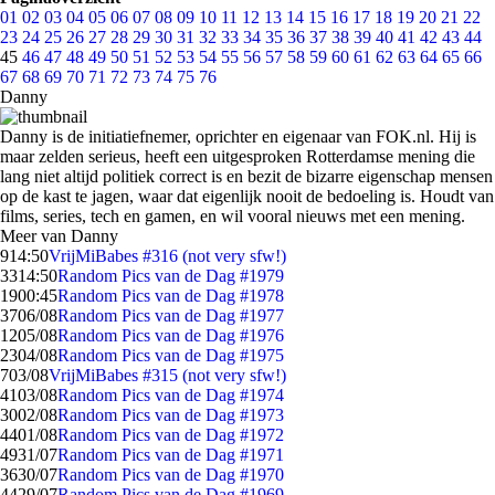
01
02
03
04
05
06
07
08
09
10
11
12
13
14
15
16
17
18
19
20
21
22
23
24
25
26
27
28
29
30
31
32
33
34
35
36
37
38
39
40
41
42
43
44
45
46
47
48
49
50
51
52
53
54
55
56
57
58
59
60
61
62
63
64
65
66
67
68
69
70
71
72
73
74
75
76
Danny
Danny is de initiatiefnemer, oprichter en eigenaar van FOK.nl. Hij is
maar zelden serieus, heeft een uitgesproken Rotterdamse mening die
lang niet altijd politiek correct is en bezit de bizarre eigenschap mensen
op de kast te jagen, waar dat eigenlijk nooit de bedoeling is. Houdt van
films, series, tech en gamen, en wil vooral nieuws met een mening.
Meer van Danny
9
14:50
VrijMiBabes #316 (not very sfw!)
33
14:50
Random Pics van de Dag #1979
19
00:45
Random Pics van de Dag #1978
37
06/08
Random Pics van de Dag #1977
12
05/08
Random Pics van de Dag #1976
23
04/08
Random Pics van de Dag #1975
7
03/08
VrijMiBabes #315 (not very sfw!)
41
03/08
Random Pics van de Dag #1974
30
02/08
Random Pics van de Dag #1973
44
01/08
Random Pics van de Dag #1972
49
31/07
Random Pics van de Dag #1971
36
30/07
Random Pics van de Dag #1970
44
29/07
Random Pics van de Dag #1969