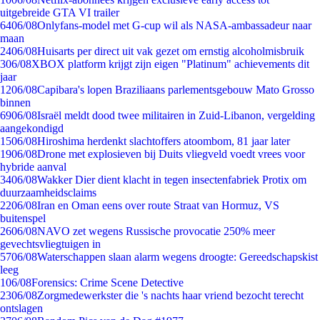
uitgebreide GTA VI trailer
64
06/08
Onlyfans-model met G-cup wil als NASA-ambassadeur naar
maan
24
06/08
Huisarts per direct uit vak gezet om ernstig alcoholmisbruik
3
06/08
XBOX platform krijgt zijn eigen "Platinum" achievements dit
jaar
12
06/08
Capibara's lopen Braziliaans parlementsgebouw Mato Grosso
binnen
69
06/08
Israël meldt dood twee militairen in Zuid-Libanon, vergelding
aangekondigd
15
06/08
Hiroshima herdenkt slachtoffers atoombom, 81 jaar later
19
06/08
Drone met explosieven bij Duits vliegveld voedt vrees voor
hybride aanval
34
06/08
Wakker Dier dient klacht in tegen insectenfabriek Protix om
duurzaamheidsclaims
22
06/08
Iran en Oman eens over route Straat van Hormuz, VS
buitenspel
26
06/08
NAVO zet wegens Russische provocatie 250% meer
gevechtsvliegtuigen in
57
06/08
Waterschappen slaan alarm wegens droogte: Gereedschapskist
leeg
1
06/08
Forensics: Crime Scene Detective
23
06/08
Zorgmedewerkster die 's nachts haar vriend bezocht terecht
ontslagen