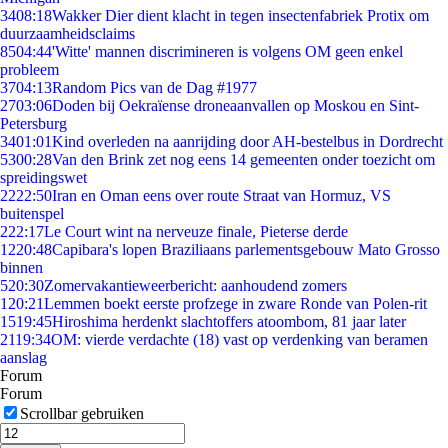
34
08:18
Wakker Dier dient klacht in tegen insectenfabriek Protix om
duurzaamheidsclaims
85
04:44
'Witte' mannen discrimineren is volgens OM geen enkel
probleem
37
04:13
Random Pics van de Dag #1977
27
03:06
Doden bij Oekraïense droneaanvallen op Moskou en Sint-
Petersburg
34
01:01
Kind overleden na aanrijding door AH-bestelbus in Dordrecht
53
00:28
Van den Brink zet nog eens 14 gemeenten onder toezicht om
spreidingswet
22
22:50
Iran en Oman eens over route Straat van Hormuz, VS
buitenspel
2
22:17
Le Court wint na nerveuze finale, Pieterse derde
12
20:48
Capibara's lopen Braziliaans parlementsgebouw Mato Grosso
binnen
5
20:30
Zomervakantieweerbericht: aanhoudend zomers
1
20:21
Lemmen boekt eerste profzege in zware Ronde van Polen-rit
15
19:45
Hiroshima herdenkt slachtoffers atoombom, 81 jaar later
21
19:34
OM: vierde verdachte (18) vast op verdenking van beramen
aanslag
Forum
Forum
Scrollbar gebruiken