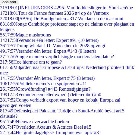
opslaan
215
18:01
[INFLUENCERS #295] Van flodderslinger tot Shrek-crème
172
18:01
Tour de France femmes 2026 #4 op de Ventoux
220
18:00
[SBS6] De Bondgenoten #317 We dansen de macaroni
83
18:00
Jonge Cambridge professor stapt op na claims over plagiaat en
leugens
55
17:59
Magic mushrooms
142
17:58
Verander één letter: Expert #91 (10 letters)
36
17:57
Trump wil dat J.D. Vance hem in 2028 opvolgt
49
17:57
Verander één letter: Expert #143 (9 letters)
27
17:56
Single mannen verplichtsingle moeders laten daten?
3
17:56
Hoe hiermee om te gaan?
6
17:56
Miljarden naar Europese AI-start-ups: Nederland profiteert flink
mee
14
17:55
Verander één letter. Expert # 75 (8 letters)
196
17:55
Politieke meme's en spotprenten #11
26
17:55
[Crowdfunding] #443 Rentestijgingen?
199
17:53
Verander een letter expert (7lettereditie) #50
28
17:52
Congo verbiedt export van koper en kobalt, Europa zal
gevolgen voelen
8
17:49
Defensiepact Pakistan, Turkije en Saudi-Arabië bevat art.5
clausule?
95
17:49
Nieuwe / verwachte boeken
89
17:47
Overleden Acteurs & Actrices Deel #15
52
17:44
Het grote dagelijkse Trump nieuws topic #31