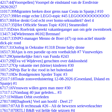
42
17:44
[Voorspellen] Voorspel de eindstand van de Eredivisie
2026/2027
110
17:39
Migranten breken door grens naar Ceuta in Spanje,l #10
272
17:39
Het enige echte LEGO-topic #45 LEGOOOOOOOOOOO
85
17:36
Hoe denkt God echt over homo-seksualiteit? deel 4
123
17:35
[Het Officiële Steam Topic #201] Steamrolled
1
17:35
Dries Roelvink spreekt vakantieganger aan om gele zwembroek
134
17:34
[Wielrennen #616] Brennan!
124
17:33
NPO-manager Menno de Boer (47) op non-actief stuurde
dick-pic rond
95
17:31
Oorlog in Oekraïne #1318 Drone baby drone
165
17:30
Ajax is een parodie op een voetbalclub #7 Vuurwerkjes
6
17:29
Opmerkelijke foto's van Funda #243
43
17:29
[Eva vd Wijdeven] geruchten over dakloosheid
22
17:27
Op vakantie met (kleine) kinderen #30
10
17:26
Prijs Bar le duc rood in het buitenland
79
17:19
De Bondgenoten Spoiler Topic #3
251
17:18
Totale zonsverduistering 12-08-2026 (Groenland, IJsland en
Spanje) #1
67
17:16
Vrouwen willen geen man meer #30
171
17:12
Vandaag 40 jaar geleden... #3
2
17:11
William Orbit overleden
278
17:08
[Dagboek] Veel aan hoofd - Deel 27
100
17:07
Ali B rechtszaak #26 - Ali de bewezen serieverkrachter
176
17:07
[RTL] B&B vol liefde 6de seizoen #4