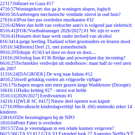
223
17:04
Israel en Gaza #17
47
16:57
Woningtekort: dus ga je woningen slopen, logisch
60
16:56
Aanbrengen mechanische ventilatie zinvol in oud huis?
276
16:43
Post hier pas overleden muzikanten #32
22
16:42
Meer dan helft van verkochte auto's is volgend jaar elektrisch
85
16:41
[FOK!Voetbalmanager 2026/2027] #1 We zijn er weer
76
16:41
Huisarts doet haar werk onder invloed van alcohol
8
16:34
14-jarige leerling Thailand schiet grootouders en leraren dood
105
16:34
[Breien] Deel 21, met zomerbreisels
99
16:29
Teltopic #1563 tel door en door en door....
210
16:26
Oorlog Iran #136 Bridge and powerplant day incoming?
66
16:25
Techniekles verdwijnt uit onderbouw: maar half zo veel uren
als 2007
113
16:24
[DAGBOEK] De weg naar balans #12
40
16:23
Jezelf gelukkig voelen als vrijgezelle vijftiger
2
16:17
Schapen mogen niet meer grazen langs Waddenzee (Droogte)
166
16:11
Haiku ketting #27 - strooi wat liefde
35
16:11
[2026/2027] Eredivisietoto #1
142
16:11
[WLR SC #417] Nieuw deel openen was kaputt
127
16:09
Invalkracht kinderdagverblijf Jan B. (66) misbruikt zeker 14
kinderen
238
16:05
De bezuinigingen bij de NPO
18
16:04
Peter Faber is overleden
39
15:57
Zou je vreemdgaan in een relatie kunnen vergeven?
66
15:56
GTA VI #12 GTA VI Extended look 27 Augustus Netflix/YT