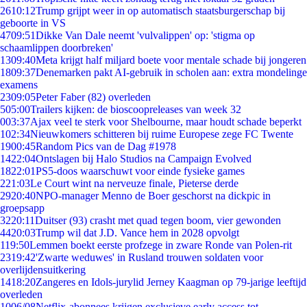
26
10:12
Trump grijpt weer in op automatisch staatsburgerschap bij
geboorte in VS
47
09:51
Dikke Van Dale neemt 'vulvalippen' op: 'stigma op
schaamlippen doorbreken'
13
09:40
Meta krijgt half miljard boete voor mentale schade bij jongeren
18
09:37
Denemarken pakt AI-gebruik in scholen aan: extra mondelinge
examens
23
09:05
Peter Faber (82) overleden
5
05:00
Trailers kijken: de bioscoopreleases van week 32
0
03:37
Ajax veel te sterk voor Shelbourne, maar houdt schade beperkt
1
02:34
Nieuwkomers schitteren bij ruime Europese zege FC Twente
19
00:45
Random Pics van de Dag #1978
14
22:04
Ontslagen bij Halo Studios na Campaign Evolved
18
22:01
PS5-doos waarschuwt voor einde fysieke games
2
21:03
Le Court wint na nerveuze finale, Pieterse derde
29
20:40
NPO-manager Menno de Boer geschorst na dickpic in
groepsapp
32
20:11
Duitser (93) crasht met quad tegen boom, vier gewonden
44
20:03
Trump wil dat J.D. Vance hem in 2028 opvolgt
1
19:50
Lemmen boekt eerste profzege in zware Ronde van Polen-rit
23
19:42
'Zwarte weduwes' in Rusland trouwen soldaten voor
overlijdensuitkering
14
18:20
Zangeres en Idols-jurylid Jerney Kaagman op 79-jarige leeftijd
overleden
10
06/08
Netflix-abonnees krijgen exclusieve early access tot