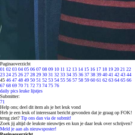
Paginaoverzicht
01
02
03
04
05
06
07
08
09
10
11
12
13
14
15
16
17
18
19
20
21
22
23
24
25
26
27
28
29
30
31
32
33
34
35
36
37
38
39
40
41
42
43
44
45
46
47
48
49
50
51
52
53
54
55
56
57
58
59
60
61
62
63
64
65
66
67
68
69
70
71
72
73
74
75
76
daily pics
leuke lijstjes
Submitter:
71
Help ons; deel dit item als je het leuk vond
Heb je een leuk of interessant bericht gevonden dat je graag op FOK!
terug ziet?
Tip ons dan via de submit!
Zoek jij altijd de leukste nieuwtjes en kun je daar leuk over schrijven?
Meld je aan als nieuwsposter!
Paginaoverzicht