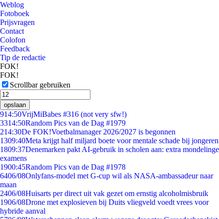
Weblog
Fotoboek
Prijsvragen
Contact
Colofon
Feedback
Tip de redactie
FOK!
FOK!
Scrollbar gebruiken
opslaan
9
14:50
VrijMiBabes #316 (not very sfw!)
33
14:50
Random Pics van de Dag #1979
2
14:30
De FOK!Voetbalmanager 2026/2027 is begonnen
13
09:40
Meta krijgt half miljard boete voor mentale schade bij jongeren
18
09:37
Denemarken pakt AI-gebruik in scholen aan: extra mondelinge
examens
19
00:45
Random Pics van de Dag #1978
64
06/08
Onlyfans-model met G-cup wil als NASA-ambassadeur naar
maan
24
06/08
Huisarts per direct uit vak gezet om ernstig alcoholmisbruik
19
06/08
Drone met explosieven bij Duits vliegveld voedt vrees voor
hybride aanval