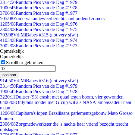
33
14:50
Random Pics van de Dag #1979
19
00:45
Random Pics van de Dag #1978
37
06/08
Random Pics van de Dag #1977
5
05/08
Zomervakantieweerbericht: aanhoudend zomers
12
05/08
Random Pics van de Dag #1976
23
04/08
Random Pics van de Dag #1975
7
03/08
VrijMiBabes #315 (not very sfw!)
41
03/08
Random Pics van de Dag #1974
30
02/08
Random Pics van de Dag #1973
Opmerkelijk
Opmerkelijk
Scrollbar gebruiken
opslaan
9
14:50
VrijMiBabes #316 (not very sfw!)
33
14:50
Random Pics van de Dag #1979
19
00:45
Random Pics van de Dag #1978
32
20:11
Duitser (93) crasht met quad tegen boom, vier gewonden
64
06/08
Onlyfans-model met G-cup wil als NASA-ambassadeur naar
maan
12
06/08
Capibara's lopen Braziliaans parlementsgebouw Mato Grosso
binnen
23
06/08
Zorgmedewerkster die 's nachts haar vriend bezocht terecht
ontslagen
37
06/08
Random Pics van de Dag #1977