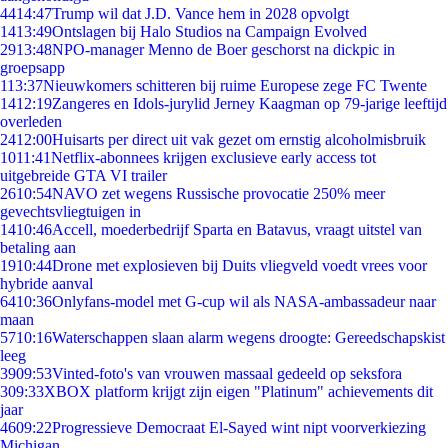
44
14:47
Trump wil dat J.D. Vance hem in 2028 opvolgt
14
13:49
Ontslagen bij Halo Studios na Campaign Evolved
29
13:48
NPO-manager Menno de Boer geschorst na dickpic in
groepsapp
1
13:37
Nieuwkomers schitteren bij ruime Europese zege FC Twente
14
12:19
Zangeres en Idols-jurylid Jerney Kaagman op 79-jarige leeftijd
overleden
24
12:00
Huisarts per direct uit vak gezet om ernstig alcoholmisbruik
10
11:41
Netflix-abonnees krijgen exclusieve early access tot
uitgebreide GTA VI trailer
26
10:54
NAVO zet wegens Russische provocatie 250% meer
gevechtsvliegtuigen in
14
10:46
Accell, moederbedrijf Sparta en Batavus, vraagt uitstel van
betaling aan
19
10:44
Drone met explosieven bij Duits vliegveld voedt vrees voor
hybride aanval
64
10:36
Onlyfans-model met G-cup wil als NASA-ambassadeur naar
maan
57
10:16
Waterschappen slaan alarm wegens droogte: Gereedschapskist
leeg
39
09:53
Vinted-foto's van vrouwen massaal gedeeld op seksfora
3
09:33
XBOX platform krijgt zijn eigen "Platinum" achievements dit
jaar
46
09:22
Progressieve Democraat El-Sayed wint nipt voorverkiezing
Michigan