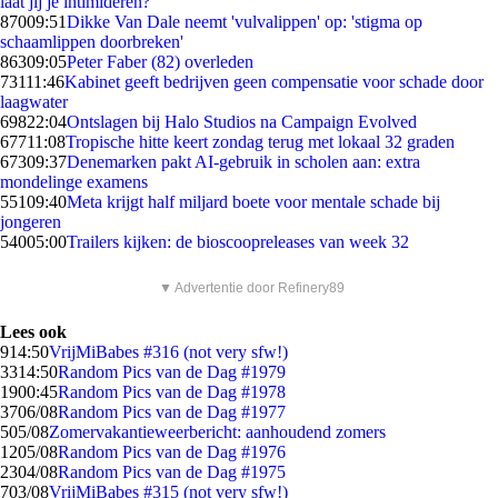
laat jij je intimideren?
870
09:51
Dikke Van Dale neemt 'vulvalippen' op: 'stigma op
schaamlippen doorbreken'
863
09:05
Peter Faber (82) overleden
731
11:46
Kabinet geeft bedrijven geen compensatie voor schade door
laagwater
698
22:04
Ontslagen bij Halo Studios na Campaign Evolved
677
11:08
Tropische hitte keert zondag terug met lokaal 32 graden
673
09:37
Denemarken pakt AI-gebruik in scholen aan: extra
mondelinge examens
551
09:40
Meta krijgt half miljard boete voor mentale schade bij
jongeren
540
05:00
Trailers kijken: de bioscoopreleases van week 32
▼ Advertentie door Refinery89
Lees ook
9
14:50
VrijMiBabes #316 (not very sfw!)
33
14:50
Random Pics van de Dag #1979
19
00:45
Random Pics van de Dag #1978
37
06/08
Random Pics van de Dag #1977
5
05/08
Zomervakantieweerbericht: aanhoudend zomers
12
05/08
Random Pics van de Dag #1976
23
04/08
Random Pics van de Dag #1975
7
03/08
VrijMiBabes #315 (not very sfw!)