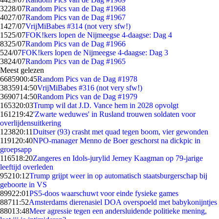
32
28/07
Random Pics van de Dag #1968
40
27/07
Random Pics van de Dag #1967
14
27/07
VrijMiBabes #314 (not very sfw!)
15
25/07
FOK!kers lopen de Nijmeegse 4-daagse: Dag 4
83
25/07
Random Pics van de Dag #1966
5
24/07
FOK!kers lopen de Nijmeegse 4-daagse: Dag 3
38
24/07
Random Pics van de Dag #1965
Meest gelezen
66859
00:45
Random Pics van de Dag #1978
38359
14:50
VrijMiBabes #316 (not very sfw!)
36907
14:50
Random Pics van de Dag #1979
1653
20:03
Trump wil dat J.D. Vance hem in 2028 opvolgt
1612
19:42
'Zwarte weduwes' in Rusland trouwen soldaten voor
overlijdensuitkering
1238
20:11
Duitser (93) crasht met quad tegen boom, vier gewonden
1191
20:40
NPO-manager Menno de Boer geschorst na dickpic in
groepsapp
1165
18:20
Zangeres en Idols-jurylid Jerney Kaagman op 79-jarige
leeftijd overleden
952
10:12
Trump grijpt weer in op automatisch staatsburgerschap bij
geboorte in VS
899
22:01
PS5-doos waarschuwt voor einde fysieke games
887
11:52
Amsterdams dierenasiel DOA overspoeld met babykonijntjes
880
13:48
Meer agressie tegen een andersluidende politieke mening,