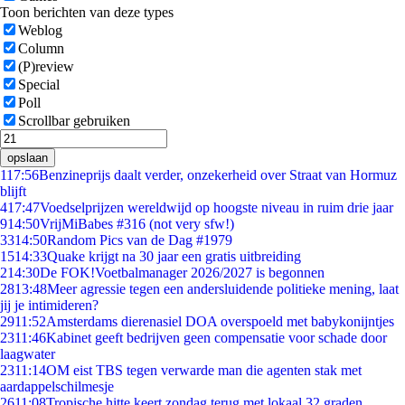
Toon berichten van deze types
Weblog
Column
(P)review
Special
Poll
Scrollbar gebruiken
opslaan
1
17:56
Benzineprijs daalt verder, onzekerheid over Straat van Hormuz
blijft
4
17:47
Voedselprijzen wereldwijd op hoogste niveau in ruim drie jaar
9
14:50
VrijMiBabes #316 (not very sfw!)
33
14:50
Random Pics van de Dag #1979
15
14:33
Quake krijgt na 30 jaar een gratis uitbreiding
2
14:30
De FOK!Voetbalmanager 2026/2027 is begonnen
28
13:48
Meer agressie tegen een andersluidende politieke mening, laat
jij je intimideren?
29
11:52
Amsterdams dierenasiel DOA overspoeld met babykonijntjes
23
11:46
Kabinet geeft bedrijven geen compensatie voor schade door
laagwater
23
11:14
OM eist TBS tegen verwarde man die agenten stak met
aardappelschilmesje
26
11:08
Tropische hitte keert zondag terug met lokaal 32 graden