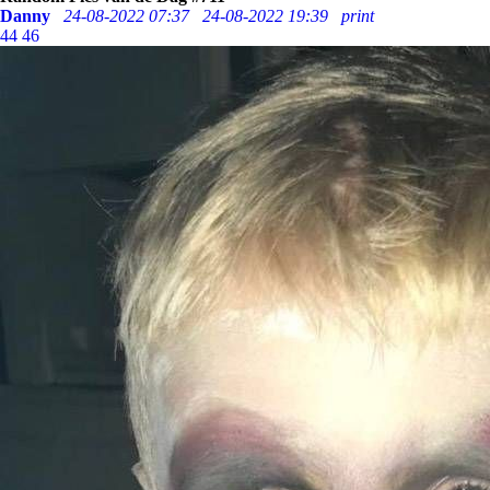
Danny
24-08-2022 07:37
24-08-2022 19:39
print
44
46