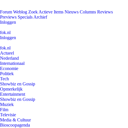
Forum
Weblog
Zoek
Actieve Items
Nieuws
Columns
Reviews
Previews
Specials
Archief
Inloggen
fok.nl
Inloggen
fok.nl
Actueel
Nederland
Internationaal
Economie
Politiek
Tech
Showbiz en Gossip
Opmerkelijk
Entertainment
Showbiz en Gossip
Muziek
Film
Televisie
Media & Cultuur
Bioscoopagenda