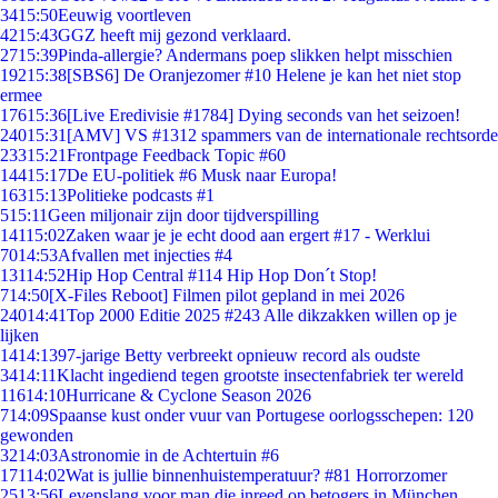
34
15:50
Eeuwig voortleven
42
15:43
GGZ heeft mij gezond verklaard.
27
15:39
Pinda-allergie? Andermans poep slikken helpt misschien
192
15:38
[SBS6] De Oranjezomer #10 Helene je kan het niet stop
ermee
176
15:36
[Live Eredivisie #1784] Dying seconds van het seizoen!
240
15:31
[AMV] VS #1312 spammers van de internationale rechtsorde
233
15:21
Frontpage Feedback Topic #60
144
15:17
De EU-politiek #6 Musk naar Europa!
163
15:13
Politieke podcasts #1
5
15:11
Geen miljonair zijn door tijdverspilling
141
15:02
Zaken waar je je echt dood aan ergert #17 - Werklui
70
14:53
Afvallen met injecties #4
131
14:52
Hip Hop Central #114 Hip Hop Don´t Stop!
7
14:50
[X-Files Reboot] Filmen pilot gepland in mei 2026
240
14:41
Top 2000 Editie 2025 #243 Alle dikzakken willen op je
lijken
14
14:13
97-jarige Betty verbreekt opnieuw record als oudste
34
14:11
Klacht ingediend tegen grootste insectenfabriek ter wereld
116
14:10
Hurricane & Cyclone Season 2026
7
14:09
Spaanse kust onder vuur van Portugese oorlogsschepen: 120
gewonden
32
14:03
Astronomie in de Achtertuin #6
171
14:02
Wat is jullie binnenhuistemperatuur? #81 Horrorzomer
25
13:56
Levenslang voor man die inreed op betogers in München