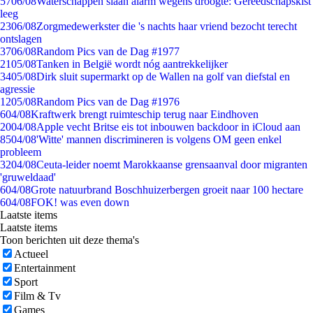
57
06/08
Waterschappen slaan alarm wegens droogte: Gereedschapskist
leeg
23
06/08
Zorgmedewerkster die 's nachts haar vriend bezocht terecht
ontslagen
37
06/08
Random Pics van de Dag #1977
21
05/08
Tanken in België wordt nóg aantrekkelijker
34
05/08
Dirk sluit supermarkt op de Wallen na golf van diefstal en
agressie
12
05/08
Random Pics van de Dag #1976
6
04/08
Kraftwerk brengt ruimteschip terug naar Eindhoven
20
04/08
Apple vecht Britse eis tot inbouwen backdoor in iCloud aan
85
04/08
'Witte' mannen discrimineren is volgens OM geen enkel
probleem
32
04/08
Ceuta-leider noemt Marokkaanse grensaanval door migranten
'gruweldaad'
6
04/08
Grote natuurbrand Boschhuizerbergen groeit naar 100 hectare
6
04/08
FOK! was even down
Laatste items
Laatste items
Toon berichten uit deze thema's
Actueel
Entertainment
Sport
Film & Tv
Games