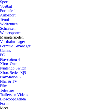
Sport
Voetbal
Formule 1
Autosport
Tennis
Wielrennen
Schaatsen
Wintersporten
Managerspelen
Voetbalmanager
Formule 1-manager
Games
PC
Playstation 4
Xbox One
Nintendo Switch
Xbox Series X|S
PlayStation 5
Film & TV
Film
Televisie
Trailers en Videos
Bioscoopagenda
Forum
Meer