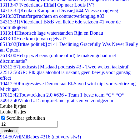
131
13:47
[Nederlands Elftal] Op naar Louis IV?
147
13:32
[Keuken Kampioen Divisie] #44 Vitesse mag weg
29
13:32
Transfergeruchten en contractverlenging #83
243
13:31
[Videoland] B&B vol liefde 6de seizoen #1 voor de
vooruitkijkers
13
13:14
Historisch lage waterstanden Rijn en Donau
48
13:10
Hoe kom je van egels af?
85
13:02
[Britse politiek] #141 Declining Gracefully Was Never Really
an Option
26
13:00
Heb jij wel eens (online of irl) te maken gehad met
discriminatie?
153
12:57
[podcasts] Misdaad podcasts #3 - Twee weken taakstraf
225
12:56
GR: Elk glas alcohol is riskant, geen bewijs voor gunstig
effect
104
12:50
Progressieve Democraat El-Sayed wint nipt voorverkiezing
Michigan
178
12:42
Touwtrekken 2.0 #636 - Team 1 beste team *G* *O*
249
12:40
Vinted #15 nog-net-niet gratis en verzendgezeur
Leuke lijstjes
Leuke lijstjes
Scrollbar gebruiken
opslaan
9
14:50
VrijMiBabes #316 (not very sfw!)