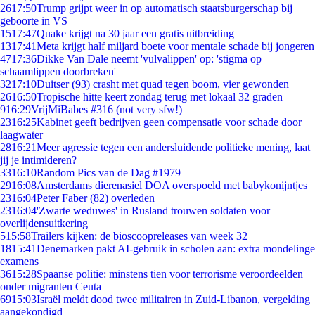
26
17:50
Trump grijpt weer in op automatisch staatsburgerschap bij
geboorte in VS
15
17:47
Quake krijgt na 30 jaar een gratis uitbreiding
13
17:41
Meta krijgt half miljard boete voor mentale schade bij jongeren
47
17:36
Dikke Van Dale neemt 'vulvalippen' op: 'stigma op
schaamlippen doorbreken'
32
17:10
Duitser (93) crasht met quad tegen boom, vier gewonden
26
16:50
Tropische hitte keert zondag terug met lokaal 32 graden
9
16:29
VrijMiBabes #316 (not very sfw!)
23
16:25
Kabinet geeft bedrijven geen compensatie voor schade door
laagwater
28
16:21
Meer agressie tegen een andersluidende politieke mening, laat
jij je intimideren?
33
16:10
Random Pics van de Dag #1979
29
16:08
Amsterdams dierenasiel DOA overspoeld met babykonijntjes
23
16:04
Peter Faber (82) overleden
23
16:04
'Zwarte weduwes' in Rusland trouwen soldaten voor
overlijdensuitkering
5
15:58
Trailers kijken: de bioscoopreleases van week 32
18
15:41
Denemarken pakt AI-gebruik in scholen aan: extra mondelinge
examens
36
15:28
Spaanse politie: minstens tien voor terrorisme veroordeelden
onder migranten Ceuta
69
15:03
Israël meldt dood twee militairen in Zuid-Libanon, vergelding
aangekondigd