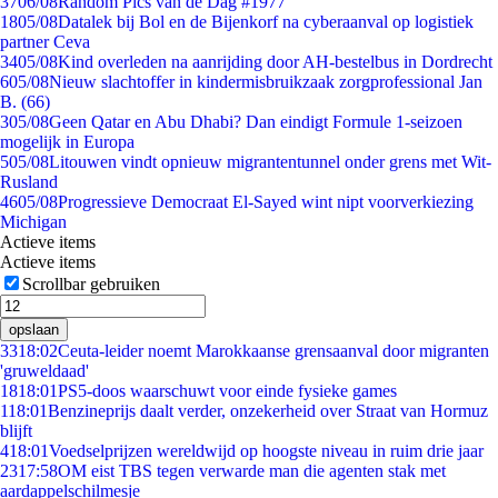
37
06/08
Random Pics van de Dag #1977
18
05/08
Datalek bij Bol en de Bijenkorf na cyberaanval op logistiek
partner Ceva
34
05/08
Kind overleden na aanrijding door AH-bestelbus in Dordrecht
6
05/08
Nieuw slachtoffer in kindermisbruikzaak zorgprofessional Jan
B. (66)
3
05/08
Geen Qatar en Abu Dhabi? Dan eindigt Formule 1-seizoen
mogelijk in Europa
5
05/08
Litouwen vindt opnieuw migrantentunnel onder grens met Wit-
Rusland
46
05/08
Progressieve Democraat El-Sayed wint nipt voorverkiezing
Michigan
Actieve items
Actieve items
Scrollbar gebruiken
opslaan
33
18:02
Ceuta-leider noemt Marokkaanse grensaanval door migranten
'gruweldaad'
18
18:01
PS5-doos waarschuwt voor einde fysieke games
1
18:01
Benzineprijs daalt verder, onzekerheid over Straat van Hormuz
blijft
4
18:01
Voedselprijzen wereldwijd op hoogste niveau in ruim drie jaar
23
17:58
OM eist TBS tegen verwarde man die agenten stak met
aardappelschilmesje