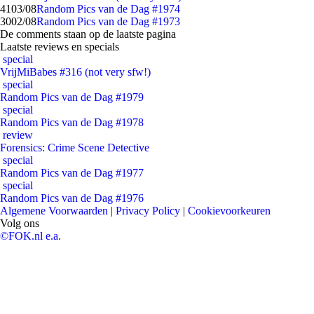
41
03/08
Random Pics van de Dag #1974
30
02/08
Random Pics van de Dag #1973
De comments staan op de laatste pagina
Laatste reviews en specials
special
VrijMiBabes #316 (not very sfw!)
special
Random Pics van de Dag #1979
special
Random Pics van de Dag #1978
review
Forensics: Crime Scene Detective
special
Random Pics van de Dag #1977
special
Random Pics van de Dag #1976
Algemene Voorwaarden
|
Privacy Policy
|
Cookievoorkeuren
Volg ons
©FOK.nl e.a.