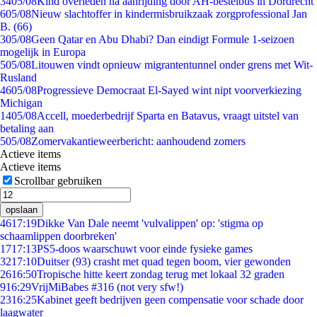
34
05/08
Kind overleden na aanrijding door AH-bestelbus in Dordrecht
6
05/08
Nieuw slachtoffer in kindermisbruikzaak zorgprofessional Jan
B. (66)
3
05/08
Geen Qatar en Abu Dhabi? Dan eindigt Formule 1-seizoen
mogelijk in Europa
5
05/08
Litouwen vindt opnieuw migrantentunnel onder grens met Wit-
Rusland
46
05/08
Progressieve Democraat El-Sayed wint nipt voorverkiezing
Michigan
14
05/08
Accell, moederbedrijf Sparta en Batavus, vraagt uitstel van
betaling aan
5
05/08
Zomervakantieweerbericht: aanhoudend zomers
Actieve items
Actieve items
Scrollbar gebruiken
opslaan
46
17:19
Dikke Van Dale neemt 'vulvalippen' op: 'stigma op
schaamlippen doorbreken'
17
17:13
PS5-doos waarschuwt voor einde fysieke games
32
17:10
Duitser (93) crasht met quad tegen boom, vier gewonden
26
16:50
Tropische hitte keert zondag terug met lokaal 32 graden
9
16:29
VrijMiBabes #316 (not very sfw!)
23
16:25
Kabinet geeft bedrijven geen compensatie voor schade door
laagwater