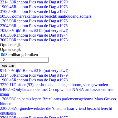
33
14:50
Random Pics van de Dag #1979
19
00:45
Random Pics van de Dag #1978
37
06/08
Random Pics van de Dag #1977
5
05/08
Zomervakantieweerbericht: aanhoudend zomers
12
05/08
Random Pics van de Dag #1976
23
04/08
Random Pics van de Dag #1975
7
03/08
VrijMiBabes #315 (not very sfw!)
41
03/08
Random Pics van de Dag #1974
30
02/08
Random Pics van de Dag #1973
Opmerkelijk
Opmerkelijk
Scrollbar gebruiken
opslaan
9
14:50
VrijMiBabes #316 (not very sfw!)
33
14:50
Random Pics van de Dag #1979
19
00:45
Random Pics van de Dag #1978
32
20:11
Duitser (93) crasht met quad tegen boom, vier gewonden
64
06/08
Onlyfans-model met G-cup wil als NASA-ambassadeur naar
maan
12
06/08
Capibara's lopen Braziliaans parlementsgebouw Mato Grosso
binnen
23
06/08
Zorgmedewerkster die 's nachts haar vriend bezocht terecht
ontslagen
37
06/08
Random Pics van de Dag #1977