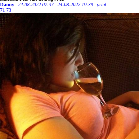
Danny
24-08-2022 07:37
24-08-2022 19:39
print
71
73