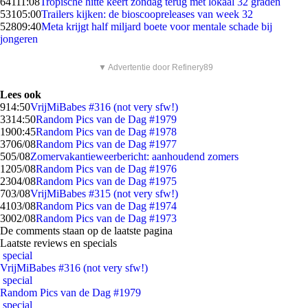
641
11:08
Tropische hitte keert zondag terug met lokaal 32 graden
531
05:00
Trailers kijken: de bioscoopreleases van week 32
528
09:40
Meta krijgt half miljard boete voor mentale schade bij
jongeren
▼ Advertentie door Refinery89
Lees ook
9
14:50
VrijMiBabes #316 (not very sfw!)
33
14:50
Random Pics van de Dag #1979
19
00:45
Random Pics van de Dag #1978
37
06/08
Random Pics van de Dag #1977
5
05/08
Zomervakantieweerbericht: aanhoudend zomers
12
05/08
Random Pics van de Dag #1976
23
04/08
Random Pics van de Dag #1975
7
03/08
VrijMiBabes #315 (not very sfw!)
41
03/08
Random Pics van de Dag #1974
30
02/08
Random Pics van de Dag #1973
De comments staan op de laatste pagina
Laatste reviews en specials
special
VrijMiBabes #316 (not very sfw!)
special
Random Pics van de Dag #1979
special