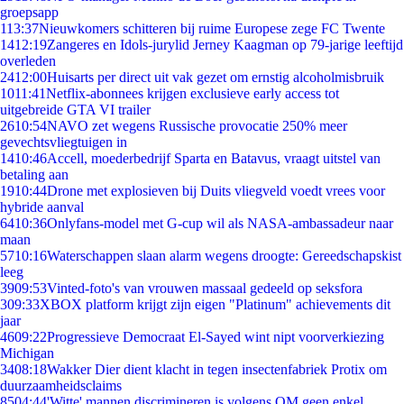
groepsapp
1
13:37
Nieuwkomers schitteren bij ruime Europese zege FC Twente
14
12:19
Zangeres en Idols-jurylid Jerney Kaagman op 79-jarige leeftijd
overleden
24
12:00
Huisarts per direct uit vak gezet om ernstig alcoholmisbruik
10
11:41
Netflix-abonnees krijgen exclusieve early access tot
uitgebreide GTA VI trailer
26
10:54
NAVO zet wegens Russische provocatie 250% meer
gevechtsvliegtuigen in
14
10:46
Accell, moederbedrijf Sparta en Batavus, vraagt uitstel van
betaling aan
19
10:44
Drone met explosieven bij Duits vliegveld voedt vrees voor
hybride aanval
64
10:36
Onlyfans-model met G-cup wil als NASA-ambassadeur naar
maan
57
10:16
Waterschappen slaan alarm wegens droogte: Gereedschapskist
leeg
39
09:53
Vinted-foto's van vrouwen massaal gedeeld op seksfora
3
09:33
XBOX platform krijgt zijn eigen "Platinum" achievements dit
jaar
46
09:22
Progressieve Democraat El-Sayed wint nipt voorverkiezing
Michigan
34
08:18
Wakker Dier dient klacht in tegen insectenfabriek Protix om
duurzaamheidsclaims
85
04:44
'Witte' mannen discrimineren is volgens OM geen enkel