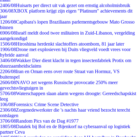
24
06/08
Huisarts per direct uit vak gezet om ernstig alcoholmisbruik
3
06/08
XBOX platform krijgt zijn eigen "Platinum" achievements dit
jaar
12
06/08
Capibara's lopen Braziliaans parlementsgebouw Mato Grosso
binnen
69
06/08
Israël meldt dood twee militairen in Zuid-Libanon, vergelding
aangekondigd
15
06/08
Hiroshima herdenkt slachtoffers atoombom, 81 jaar later
19
06/08
Drone met explosieven bij Duits vliegveld voedt vrees voor
hybride aanval
34
06/08
Wakker Dier dient klacht in tegen insectenfabriek Protix om
duurzaamheidsclaims
22
06/08
Iran en Oman eens over route Straat van Hormuz, VS
buitenspel
26
06/08
NAVO zet wegens Russische provocatie 250% meer
gevechtsvliegtuigen in
57
06/08
Waterschappen slaan alarm wegens droogte: Gereedschapskist
leeg
1
06/08
Forensics: Crime Scene Detective
23
06/08
Zorgmedewerkster die 's nachts haar vriend bezocht terecht
ontslagen
37
06/08
Random Pics van de Dag #1977
18
05/08
Datalek bij Bol en de Bijenkorf na cyberaanval op logistiek
partner Ceva