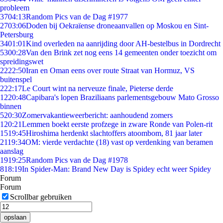
probleem
37
04:13
Random Pics van de Dag #1977
27
03:06
Doden bij Oekraïense droneaanvallen op Moskou en Sint-
Petersburg
34
01:01
Kind overleden na aanrijding door AH-bestelbus in Dordrecht
53
00:28
Van den Brink zet nog eens 14 gemeenten onder toezicht om
spreidingswet
22
22:50
Iran en Oman eens over route Straat van Hormuz, VS
buitenspel
2
22:17
Le Court wint na nerveuze finale, Pieterse derde
12
20:48
Capibara's lopen Braziliaans parlementsgebouw Mato Grosso
binnen
5
20:30
Zomervakantieweerbericht: aanhoudend zomers
1
20:21
Lemmen boekt eerste profzege in zware Ronde van Polen-rit
15
19:45
Hiroshima herdenkt slachtoffers atoombom, 81 jaar later
21
19:34
OM: vierde verdachte (18) vast op verdenking van beramen
aanslag
19
19:25
Random Pics van de Dag #1978
8
18:19
In Spider-Man: Brand New Day is Spidey echt weer Spidey
Forum
Forum
Scrollbar gebruiken
opslaan