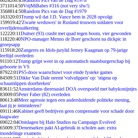
66242
00:45
Random Pics van de Dag #1978
37110
14:50
VrijMiBabes #316 (not very sfw!)
35688
14:50
Random Pics van de Dag #1979
1633
20:03
Trump wil dat J.D. Vance hem in 2028 opvolgt
1599
19:42
'Zwarte weduwes' in Rusland trouwen soldaten voor
overlijdensuitkering
1222
20:11
Duitser (93) crasht met quad tegen boom, vier gewonden
1182
20:40
NPO-manager Menno de Boer geschorst na dickpic in
groepsapp
1159
18:20
Zangeres en Idols-jurylid Jerney Kaagman op 79-jarige
leeftijd overleden
911
10:12
Trump grijpt weer in op automatisch staatsburgerschap bij
geboorte in VS
879
22:01
PS5-doos waarschuwt voor einde fysieke games
845
09:51
Dikke Van Dale neemt 'vulvalippen' op: 'stigma op
schaamlippen doorbreken'
836
11:52
Amsterdams dierenasiel DOA overspoeld met babykonijntjes
830
09:05
Peter Faber (82) overleden
806
13:48
Meer agressie tegen een andersluidende politieke mening,
laat jij je intimideren?
691
11:46
Kabinet geeft bedrijven geen compensatie voor schade door
laagwater
690
22:04
Ontslagen bij Halo Studios na Campaign Evolved
650
09:37
Denemarken pakt AI-gebruik in scholen aan: extra
mondelinge examens