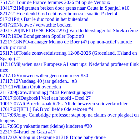
75
17:21
Tour de France femmes 2026 #4 op de Ventoux
104
17:21
Migranten breken door grens naar Ceuta in Spanje,l #10
82
17:21
Hoe denkt God echt over homo-seksualiteit? deel 4
5
17:21
Prijs Bar le duc rood in het buitenland
94
17:20
Nieuwe / verwachte boeken
203
17:20
[INFLUENCERS #295] Van flodderslinger tot Shrek-crème
79
17:19
De Bondgenoten Spoiler Topic #3
122
17:18
NPO-manager Menno de Boer (47) op non-actief stuurde
dick-pic rond
251
17:18
Totale zonsverduistering 12-08-2026 (Groenland, IJsland en
Spanje) #1
1
17:16
Miljarden naar Europese AI-start-ups: Nederland profiteert flink
mee
67
17:16
Vrouwen willen geen man meer #30
171
17:12
Vandaag 40 jaar geleden... #3
2
17:11
William Orbit overleden
21
17:09
[Crowdfunding] #443 Rentestijgingen?
278
17:08
[Dagboek] Veel aan hoofd - Deel 27
100
17:07
Ali B rechtszaak #26 - Ali de bewezen serieverkrachter
176
17:07
[RTL] B&B vol liefde 6de seizoen #4
71
17:06
Jonge Cambridge professor stapt op na claims over plagiaat en
leugens
21
17:06
Op vakantie met (kleine) kinderen #30
223
17:04
Israel en Gaza #17
94
17:02
Oorlog in Oekraïne #1318 Drone baby drone