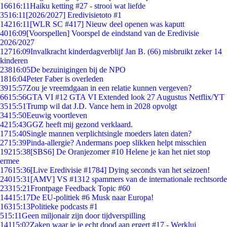
166
16:11
Haiku ketting #27 - strooi wat liefde
35
16:11
[2026/2027] Eredivisietoto #1
142
16:11
[WLR SC #417] Nieuw deel openen was kaputt
40
16:09
[Voorspellen] Voorspel de eindstand van de Eredivisie
2026/2027
127
16:09
Invalkracht kinderdagverblijf Jan B. (66) misbruikt zeker 14
kinderen
238
16:05
De bezuinigingen bij de NPO
18
16:04
Peter Faber is overleden
39
15:57
Zou je vreemdgaan in een relatie kunnen vergeven?
66
15:56
GTA VI #12 GTA VI Extended look 27 Augustus Netflix/YT
35
15:51
Trump wil dat J.D. Vance hem in 2028 opvolgt
34
15:50
Eeuwig voortleven
42
15:43
GGZ heeft mij gezond verklaard.
17
15:40
Single mannen verplichtsingle moeders laten daten?
27
15:39
Pinda-allergie? Andermans poep slikken helpt misschien
192
15:38
[SBS6] De Oranjezomer #10 Helene je kan het niet stop
ermee
176
15:36
[Live Eredivisie #1784] Dying seconds van het seizoen!
240
15:31
[AMV] VS #1312 spammers van de internationale rechtsorde
233
15:21
Frontpage Feedback Topic #60
144
15:17
De EU-politiek #6 Musk naar Europa!
163
15:13
Politieke podcasts #1
5
15:11
Geen miljonair zijn door tijdverspilling
141
15:02
Zaken waar je je echt dood aan ergert #17 - Werklui