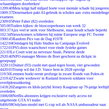
schaamlippen doorbreken'
12
09:40
Meta krijgt half miljard boete voor mentale schade bij jongeren
18
09:37
Denemarken pakt AI-gebruik in scholen aan: extra mondelinge
examens
23
09:05
Peter Faber (82) overleden
5
05:00
Trailers kijken: de bioscoopreleases van week 32
0
03:37
Ajax veel te sterk voor Shelbourne, maar houdt schade beperkt
1
02:34
Nieuwkomers schitteren bij ruime Europese zege FC Twente
19
00:45
Random Pics van de Dag #1978
14
22:04
Ontslagen bij Halo Studios na Campaign Evolved
17
22:01
PS5-doos waarschuwt voor einde fysieke games
2
21:03
Le Court wint na nerveuze finale, Pieterse derde
29
20:40
NPO-manager Menno de Boer geschorst na dickpic in
groepsapp
32
20:11
Duitser (93) crasht met quad tegen boom, vier gewonden
44
20:03
Trump wil dat J.D. Vance hem in 2028 opvolgt
1
19:50
Lemmen boekt eerste profzege in zware Ronde van Polen-rit
23
19:42
'Zwarte weduwes' in Rusland trouwen soldaten voor
overlijdensuitkering
14
18:20
Zangeres en Idols-jurylid Jerney Kaagman op 79-jarige leeftijd
overleden
10
06/08
Netflix-abonnees krijgen exclusieve early access tot
uitgebreide GTA VI trailer
64
06/08
Onlyfans-model met G-cup wil als NASA-ambassadeur naar
maan