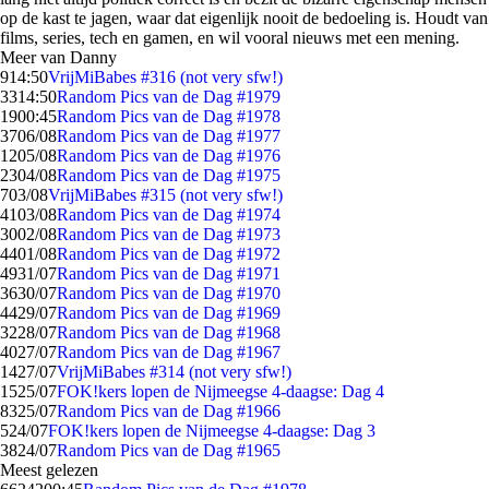
op de kast te jagen, waar dat eigenlijk nooit de bedoeling is. Houdt van
films, series, tech en gamen, en wil vooral nieuws met een mening.
Meer van Danny
9
14:50
VrijMiBabes #316 (not very sfw!)
33
14:50
Random Pics van de Dag #1979
19
00:45
Random Pics van de Dag #1978
37
06/08
Random Pics van de Dag #1977
12
05/08
Random Pics van de Dag #1976
23
04/08
Random Pics van de Dag #1975
7
03/08
VrijMiBabes #315 (not very sfw!)
41
03/08
Random Pics van de Dag #1974
30
02/08
Random Pics van de Dag #1973
44
01/08
Random Pics van de Dag #1972
49
31/07
Random Pics van de Dag #1971
36
30/07
Random Pics van de Dag #1970
44
29/07
Random Pics van de Dag #1969
32
28/07
Random Pics van de Dag #1968
40
27/07
Random Pics van de Dag #1967
14
27/07
VrijMiBabes #314 (not very sfw!)
15
25/07
FOK!kers lopen de Nijmeegse 4-daagse: Dag 4
83
25/07
Random Pics van de Dag #1966
5
24/07
FOK!kers lopen de Nijmeegse 4-daagse: Dag 3
38
24/07
Random Pics van de Dag #1965
Meest gelezen