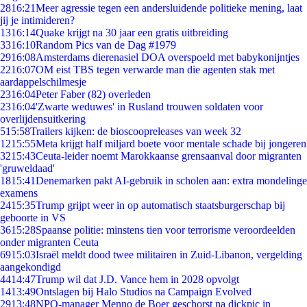
28
16:21
Meer agressie tegen een andersluidende politieke mening, laat
jij je intimideren?
13
16:14
Quake krijgt na 30 jaar een gratis uitbreiding
33
16:10
Random Pics van de Dag #1979
29
16:08
Amsterdams dierenasiel DOA overspoeld met babykonijntjes
22
16:07
OM eist TBS tegen verwarde man die agenten stak met
aardappelschilmesje
23
16:04
Peter Faber (82) overleden
23
16:04
'Zwarte weduwes' in Rusland trouwen soldaten voor
overlijdensuitkering
5
15:58
Trailers kijken: de bioscoopreleases van week 32
12
15:55
Meta krijgt half miljard boete voor mentale schade bij jongeren
32
15:43
Ceuta-leider noemt Marokkaanse grensaanval door migranten
'gruweldaad'
18
15:41
Denemarken pakt AI-gebruik in scholen aan: extra mondelinge
examens
24
15:35
Trump grijpt weer in op automatisch staatsburgerschap bij
geboorte in VS
36
15:28
Spaanse politie: minstens tien voor terrorisme veroordeelden
onder migranten Ceuta
69
15:03
Israël meldt dood twee militairen in Zuid-Libanon, vergelding
aangekondigd
44
14:47
Trump wil dat J.D. Vance hem in 2028 opvolgt
14
13:49
Ontslagen bij Halo Studios na Campaign Evolved
29
13:48
NPO-manager Menno de Boer geschorst na dickpic in