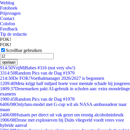
Weblog
Fotoboek
Prijsvragen
Contact
Colofon
Feedback
Tip de redactie
FOK!
FOK!
Scrollbar gebruiken
opslaan
9
14:50
VrijMiBabes #316 (not very sfw!)
33
14:50
Random Pics van de Dag #1979
2
14:30
De FOK!Voetbalmanager 2026/2027 is begonnen
12
09:40
Meta krijgt half miljard boete voor mentale schade bij jongeren
18
09:37
Denemarken pakt AI-gebruik in scholen aan: extra mondelinge
examens
19
00:45
Random Pics van de Dag #1978
64
06/08
Onlyfans-model met G-cup wil als NASA-ambassadeur naar
maan
24
06/08
Huisarts per direct uit vak gezet om ernstig alcoholmisbruik
19
06/08
Drone met explosieven bij Duits vliegveld voedt vrees voor
hybride aanval