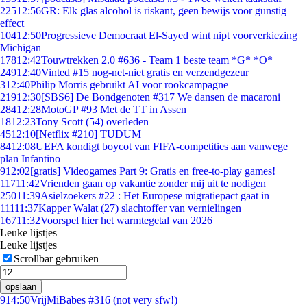
225
12:56
GR: Elk glas alcohol is riskant, geen bewijs voor gunstig
effect
104
12:50
Progressieve Democraat El-Sayed wint nipt voorverkiezing
Michigan
178
12:42
Touwtrekken 2.0 #636 - Team 1 beste team *G* *O*
249
12:40
Vinted #15 nog-net-niet gratis en verzendgezeur
3
12:40
Philip Morris gebruikt AI voor rookcampagne
219
12:30
[SBS6] De Bondgenoten #317 We dansen de macaroni
284
12:28
MotoGP #93 Met de TT in Assen
18
12:23
Tony Scott (54) overleden
45
12:10
[Netflix #210] TUDUM
84
12:08
UEFA kondigt boycot van FIFA-competities aan vanwege
plan Infantino
9
12:02
[gratis] Videogames Part 9: Gratis en free-to-play games!
117
11:42
Vrienden gaan op vakantie zonder mij uit te nodigen
250
11:39
Asielzoekers #22 : Het Europese migratiepact gaat in
111
11:37
Kapper Walat (27) slachtoffer van vernielingen
167
11:32
Voorspel hier het warmtegetal van 2026
Leuke lijstjes
Leuke lijstjes
Scrollbar gebruiken
opslaan
9
14:50
VrijMiBabes #316 (not very sfw!)