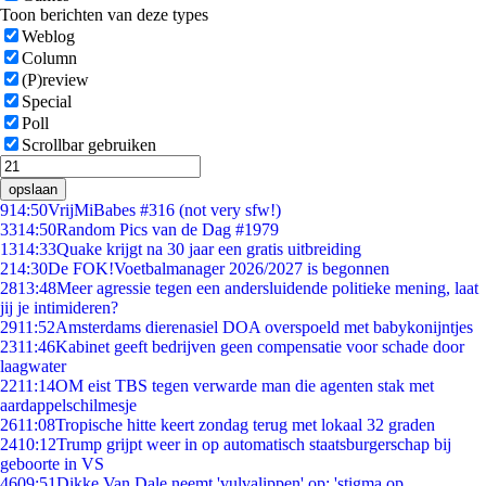
Toon berichten van deze types
Weblog
Column
(P)review
Special
Poll
Scrollbar gebruiken
opslaan
9
14:50
VrijMiBabes #316 (not very sfw!)
33
14:50
Random Pics van de Dag #1979
13
14:33
Quake krijgt na 30 jaar een gratis uitbreiding
2
14:30
De FOK!Voetbalmanager 2026/2027 is begonnen
28
13:48
Meer agressie tegen een andersluidende politieke mening, laat
jij je intimideren?
29
11:52
Amsterdams dierenasiel DOA overspoeld met babykonijntjes
23
11:46
Kabinet geeft bedrijven geen compensatie voor schade door
laagwater
22
11:14
OM eist TBS tegen verwarde man die agenten stak met
aardappelschilmesje
26
11:08
Tropische hitte keert zondag terug met lokaal 32 graden
24
10:12
Trump grijpt weer in op automatisch staatsburgerschap bij
geboorte in VS
46
09:51
Dikke Van Dale neemt 'vulvalippen' op: 'stigma op