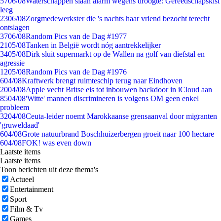
57
06/08
Waterschappen slaan alarm wegens droogte: Gereedschapskist
leeg
23
06/08
Zorgmedewerkster die 's nachts haar vriend bezocht terecht
ontslagen
37
06/08
Random Pics van de Dag #1977
21
05/08
Tanken in België wordt nóg aantrekkelijker
34
05/08
Dirk sluit supermarkt op de Wallen na golf van diefstal en
agressie
12
05/08
Random Pics van de Dag #1976
6
04/08
Kraftwerk brengt ruimteschip terug naar Eindhoven
20
04/08
Apple vecht Britse eis tot inbouwen backdoor in iCloud aan
85
04/08
'Witte' mannen discrimineren is volgens OM geen enkel
probleem
32
04/08
Ceuta-leider noemt Marokkaanse grensaanval door migranten
'gruweldaad'
6
04/08
Grote natuurbrand Boschhuizerbergen groeit naar 100 hectare
6
04/08
FOK! was even down
Laatste items
Laatste items
Toon berichten uit deze thema's
Actueel
Entertainment
Sport
Film & Tv
Games