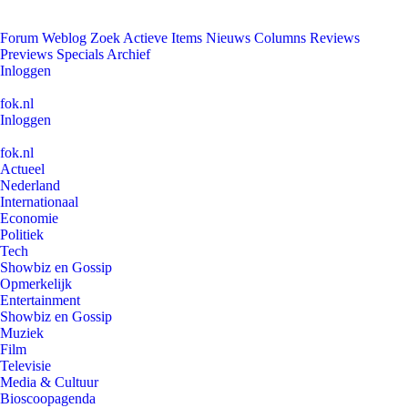
Forum
Weblog
Zoek
Actieve Items
Nieuws
Columns
Reviews
Previews
Specials
Archief
Inloggen
fok.nl
Inloggen
fok.nl
Actueel
Nederland
Internationaal
Economie
Politiek
Tech
Showbiz en Gossip
Opmerkelijk
Entertainment
Showbiz en Gossip
Muziek
Film
Televisie
Media & Cultuur
Bioscoopagenda