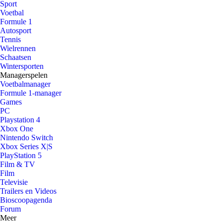
Sport
Voetbal
Formule 1
Autosport
Tennis
Wielrennen
Schaatsen
Wintersporten
Managerspelen
Voetbalmanager
Formule 1-manager
Games
PC
Playstation 4
Xbox One
Nintendo Switch
Xbox Series X|S
PlayStation 5
Film & TV
Film
Televisie
Trailers en Videos
Bioscoopagenda
Forum
Meer