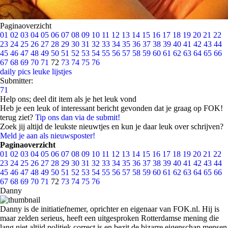
Paginaoverzicht
01
02
03
04
05
06
07
08
09
10
11
12
13
14
15
16
17
18
19
20
21
22
23
24
25
26
27
28
29
30
31
32
33
34
35
36
37
38
39
40
41
42
43
44
45
46
47
48
49
50
51
52
53
54
55
56
57
58
59
60
61
62
63
64
65
66
67
68
69
70
71
72
73
74
75
76
daily pics
leuke lijstjes
Submitter:
71
Help ons; deel dit item als je het leuk vond
Heb je een leuk of interessant bericht gevonden dat je graag op FOK!
terug ziet?
Tip ons dan via de submit!
Zoek jij altijd de leukste nieuwtjes en kun je daar leuk over schrijven?
Meld je aan als nieuwsposter!
Paginaoverzicht
01
02
03
04
05
06
07
08
09
10
11
12
13
14
15
16
17
18
19
20
21
22
23
24
25
26
27
28
29
30
31
32
33
34
35
36
37
38
39
40
41
42
43
44
45
46
47
48
49
50
51
52
53
54
55
56
57
58
59
60
61
62
63
64
65
66
67
68
69
70
71
72
73
74
75
76
Danny
Danny is de initiatiefnemer, oprichter en eigenaar van FOK.nl. Hij is
maar zelden serieus, heeft een uitgesproken Rotterdamse mening die
lang niet altijd politiek correct is en bezit de bizarre eigenschap mensen