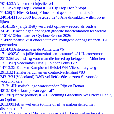
70
14:53
Afvallen met injecties #4
131
14:52
Hip Hop Central #114 Hip Hop Don´t Stop!
7
14:50
[X-Files Reboot] Filmen pilot gepland in mei 2026
240
14:41
Top 2000 Editie 2025 #243 Alle dikzakken willen op je
lijken
14
14:13
97-jarige Betty verbreekt opnieuw record als oudste
34
14:11
Klacht ingediend tegen grootste insectenfabriek ter wereld
116
14:10
Hurricane & Cyclone Season 2026
7
14:09
Spaanse kust onder vuur van Portugese oorlogsschepen: 120
gewonden
32
14:03
Astronomie in de Achtertuin #6
171
14:02
Wat is jullie binnenhuistemperatuur? #81 Horrorzomer
25
13:56
Levenslang voor man die inreed op betogers in München
131
13:47
[Nederlands Elftal] Op naar Louis IV?
147
13:32
[Keuken Kampioen Divisie] #44 Vitesse mag weg
29
13:32
Transfergeruchten en contractverlenging #83
243
13:31
[Videoland] B&B vol liefde 6de seizoen #1 voor de
vooruitkijkers
13
13:14
Historisch lage waterstanden Rijn en Donau
48
13:10
Hoe kom je van egels af?
85
13:02
[Britse politiek] #141 Declining Gracefully Was Never Really
an Option
26
13:00
Heb jij wel eens (online of irl) te maken gehad met
discriminatie?
153
12:57
[podcasts] Misdaad podcasts #3 - Twee weken taakstraf