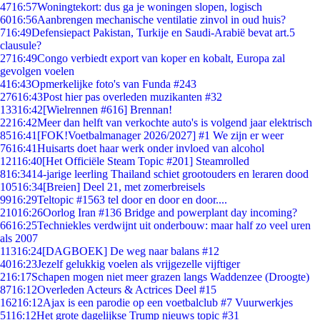
47
16:57
Woningtekort: dus ga je woningen slopen, logisch
60
16:56
Aanbrengen mechanische ventilatie zinvol in oud huis?
7
16:49
Defensiepact Pakistan, Turkije en Saudi-Arabië bevat art.5
clausule?
27
16:49
Congo verbiedt export van koper en kobalt, Europa zal
gevolgen voelen
4
16:43
Opmerkelijke foto's van Funda #243
276
16:43
Post hier pas overleden muzikanten #32
133
16:42
[Wielrennen #616] Brennan!
22
16:42
Meer dan helft van verkochte auto's is volgend jaar elektrisch
85
16:41
[FOK!Voetbalmanager 2026/2027] #1 We zijn er weer
76
16:41
Huisarts doet haar werk onder invloed van alcohol
121
16:40
[Het Officiële Steam Topic #201] Steamrolled
8
16:34
14-jarige leerling Thailand schiet grootouders en leraren dood
105
16:34
[Breien] Deel 21, met zomerbreisels
99
16:29
Teltopic #1563 tel door en door en door....
210
16:26
Oorlog Iran #136 Bridge and powerplant day incoming?
66
16:25
Techniekles verdwijnt uit onderbouw: maar half zo veel uren
als 2007
113
16:24
[DAGBOEK] De weg naar balans #12
40
16:23
Jezelf gelukkig voelen als vrijgezelle vijftiger
2
16:17
Schapen mogen niet meer grazen langs Waddenzee (Droogte)
87
16:12
Overleden Acteurs & Actrices Deel #15
162
16:12
Ajax is een parodie op een voetbalclub #7 Vuurwerkjes
51
16:12
Het grote dagelijkse Trump nieuws topic #31