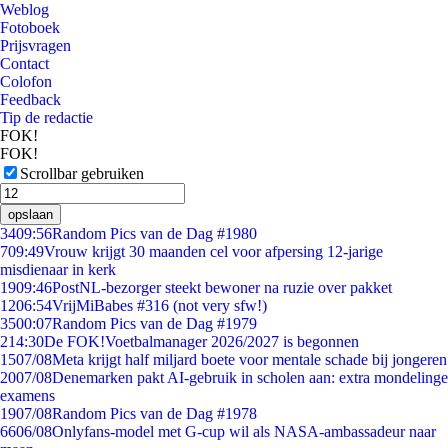
Weblog
Fotoboek
Prijsvragen
Contact
Colofon
Feedback
Tip de redactie
FOK!
FOK!
Scrollbar gebruiken
opslaan
34
09:56
Random Pics van de Dag #1980
7
09:49
Vrouw krijgt 30 maanden cel voor afpersing 12-jarige
misdienaar in kerk
19
09:46
PostNL-bezorger steekt bewoner na ruzie over pakket
12
06:54
VrijMiBabes #316 (not very sfw!)
35
00:07
Random Pics van de Dag #1979
2
14:30
De FOK!Voetbalmanager 2026/2027 is begonnen
15
07/08
Meta krijgt half miljard boete voor mentale schade bij jongeren
20
07/08
Denemarken pakt AI-gebruik in scholen aan: extra mondelinge
examens
19
07/08
Random Pics van de Dag #1978
66
06/08
Onlyfans-model met G-cup wil als NASA-ambassadeur naar