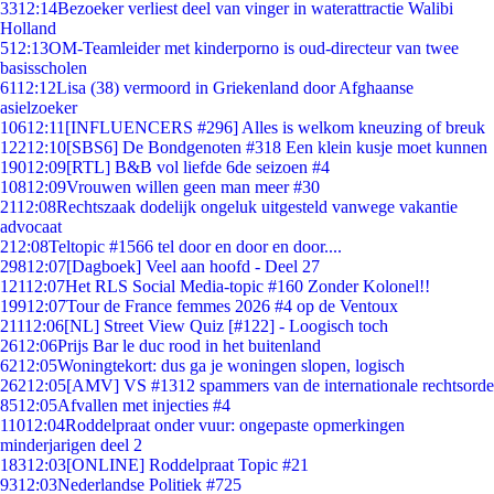
33
12:14
Bezoeker verliest deel van vinger in waterattractie Walibi
Holland
5
12:13
OM-Teamleider met kinderporno is oud-directeur van twee
basisscholen
61
12:12
Lisa (38) vermoord in Griekenland door Afghaanse
asielzoeker
106
12:11
[INFLUENCERS #296] Alles is welkom kneuzing of breuk
122
12:10
[SBS6] De Bondgenoten #318 Een klein kusje moet kunnen
190
12:09
[RTL] B&B vol liefde 6de seizoen #4
108
12:09
Vrouwen willen geen man meer #30
21
12:08
Rechtszaak dodelijk ongeluk uitgesteld vanwege vakantie
advocaat
2
12:08
Teltopic #1566 tel door en door en door....
298
12:07
[Dagboek] Veel aan hoofd - Deel 27
121
12:07
Het RLS Social Media-topic #160 Zonder Kolonel!!
199
12:07
Tour de France femmes 2026 #4 op de Ventoux
211
12:06
[NL] Street View Quiz [#122] - Loogisch toch
26
12:06
Prijs Bar le duc rood in het buitenland
62
12:05
Woningtekort: dus ga je woningen slopen, logisch
262
12:05
[AMV] VS #1312 spammers van de internationale rechtsorde
85
12:05
Afvallen met injecties #4
110
12:04
Roddelpraat onder vuur: ongepaste opmerkingen
minderjarigen deel 2
183
12:03
[ONLINE] Roddelpraat Topic #21
93
12:03
Nederlandse Politiek #725