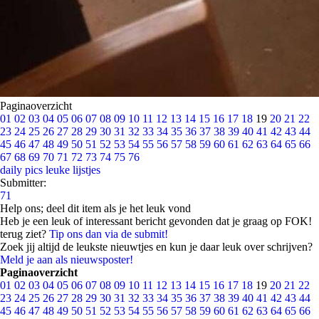
Paginaoverzicht
01
02
03
04
05
06
07
08
09
10
11
12
13
14
15
16
17
18
19
20
21
22
23
24
25
26
27
28
29
30
31
32
33
34
35
36
37
38
39
40
41
42
43
44
45
46
47
48
49
50
51
52
53
54
55
56
57
58
59
60
61
62
63
64
65
66
67
68
69
70
71
72
73
74
75
76
daily pics
leuke lijstjes
Submitter:
71
Help ons; deel dit item als je het leuk vond
Heb je een leuk of interessant bericht gevonden dat je graag op FOK!
terug ziet?
Tip ons dan via de submit!
Zoek jij altijd de leukste nieuwtjes en kun je daar leuk over schrijven?
Meld je aan als nieuwsposter!
Paginaoverzicht
01
02
03
04
05
06
07
08
09
10
11
12
13
14
15
16
17
18
19
20
21
22
23
24
25
26
27
28
29
30
31
32
33
34
35
36
37
38
39
40
41
42
43
44
45
46
47
48
49
50
51
52
53
54
55
56
57
58
59
60
61
62
63
64
65
66