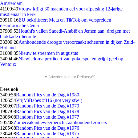
Amsterdam
411
09:49
Vrouw krijgt 30 maanden cel voor afpersing 12-jarige
misdienaar in kerk
399
10:16
EU bekritiseert Meta en TikTok om verspreiden
desinformatie Ceuta
379
09:53
Houthi's vallen Saoedi-Arabië en Jemen aan, dreigen met
blokkade olieroute
333
09:28
Aanhoudende droogte veroorzaakt scheuren in dijken Zuid-
Holland
310
08:35
Nieuw te streamen in augustus
240
04:46
Niewiadoma profiteert van pokerspel en grijpt geel op
Ventoux
▼ Advertentie door Refinery89
Lees ook
34
09:56
Random Pics van de Dag #1980
12
06:54
VrijMiBabes #316 (not very sfw!)
35
00:07
Random Pics van de Dag #1979
19
07/08
Random Pics van de Dag #1978
38
06/08
Random Pics van de Dag #1977
5
05/08
Zomervakantieweerbericht: aanhoudend zomers
12
05/08
Random Pics van de Dag #1976
23
04/08
Random Pics van de Dag #1975