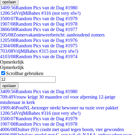
opslaan
34
09:56
Random Pics van de Dag #1980
12
06:54
VrijMiBabes #316 (not very sfw!)
35
00:07
Random Pics van de Dag #1979
19
07/08
Random Pics van de Dag #1978
38
06/08
Random Pics van de Dag #1977
5
05/08
Zomervakantieweerbericht: aanhoudend zomers
12
05/08
Random Pics van de Dag #1976
23
04/08
Random Pics van de Dag #1975
7
03/08
VrijMiBabes #315 (not very sfw!)
41
03/08
Random Pics van de Dag #1974
Opmerkelijk
Opmerkelijk
Scrollbar gebruiken
opslaan
34
09:56
Random Pics van de Dag #1980
7
09:49
Vrouw krijgt 30 maanden cel voor afpersing 12-jarige
misdienaar in kerk
19
09:46
PostNL-bezorger steekt bewoner na ruzie over pakket
12
06:54
VrijMiBabes #316 (not very sfw!)
35
00:07
Random Pics van de Dag #1979
19
07/08
Random Pics van de Dag #1978
40
06/08
Duitser (93) crasht met quad tegen boom, vier gewonden
66
06/08
Onlyfans-model met G-cup wil als NASA-ambassadeur naar