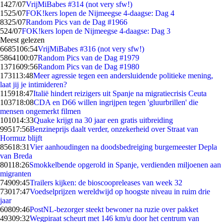
14
27/07
VrijMiBabes #314 (not very sfw!)
15
25/07
FOK!kers lopen de Nijmeegse 4-daagse: Dag 4
83
25/07
Random Pics van de Dag #1966
5
24/07
FOK!kers lopen de Nijmeegse 4-daagse: Dag 3
Meest gelezen
66851
06:54
VrijMiBabes #316 (not very sfw!)
58641
00:07
Random Pics van de Dag #1979
13716
09:56
Random Pics van de Dag #1980
1731
13:48
Meer agressie tegen een andersluidende politieke mening,
laat jij je intimideren?
1159
18:47
Italië hindert reizigers uit Spanje na migratiecrisis Ceuta
1037
18:08
CDA en D66 willen ingrijpen tegen 'gluurbrillen' die
mensen ongemerkt filmen
1010
14:33
Quake krijgt na 30 jaar een gratis uitbreiding
995
17:56
Benzineprijs daalt verder, onzekerheid over Straat van
Hormuz blijft
856
18:31
Vier aanhoudingen na doodsbedreiging burgemeester Depla
van Breda
801
18:26
Smokkelbende opgerold in Spanje, verdienden miljoenen aan
migranten
749
09:45
Trailers kijken: de bioscoopreleases van week 32
730
17:47
Voedselprijzen wereldwijd op hoogste niveau in ruim drie
jaar
608
09:46
PostNL-bezorger steekt bewoner na ruzie over pakket
493
09:32
Wegpiraat scheurt met 146 km/u door het centrum van