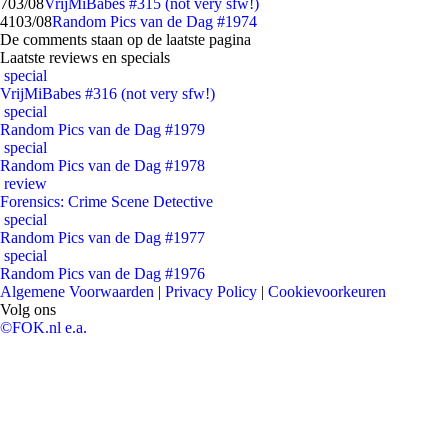
7
03/08
VrijMiBabes #315 (not very sfw!)
41
03/08
Random Pics van de Dag #1974
De comments staan op de laatste pagina
Laatste reviews en specials
special
VrijMiBabes #316 (not very sfw!)
special
Random Pics van de Dag #1979
special
Random Pics van de Dag #1978
review
Forensics: Crime Scene Detective
special
Random Pics van de Dag #1977
special
Random Pics van de Dag #1976
Algemene Voorwaarden
|
Privacy Policy
|
Cookievoorkeuren
Volg ons
©FOK.nl e.a.