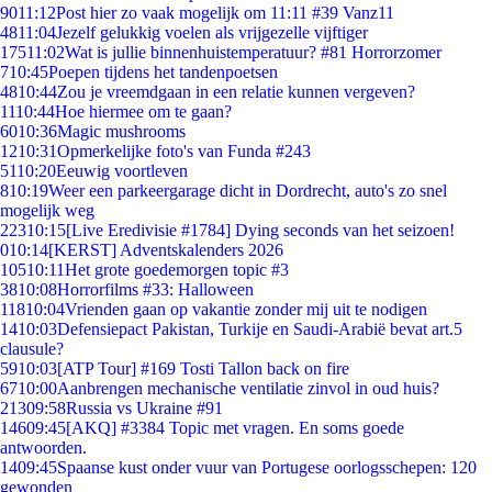
90
11:12
Post hier zo vaak mogelijk om 11:11 #39 Vanz11
48
11:04
Jezelf gelukkig voelen als vrijgezelle vijftiger
175
11:02
Wat is jullie binnenhuistemperatuur? #81 Horrorzomer
7
10:45
Poepen tijdens het tandenpoetsen
48
10:44
Zou je vreemdgaan in een relatie kunnen vergeven?
11
10:44
Hoe hiermee om te gaan?
60
10:36
Magic mushrooms
12
10:31
Opmerkelijke foto's van Funda #243
51
10:20
Eeuwig voortleven
8
10:19
Weer een parkeergarage dicht in Dordrecht, auto's zo snel
mogelijk weg
223
10:15
[Live Eredivisie #1784] Dying seconds van het seizoen!
0
10:14
[KERST] Adventskalenders 2026
105
10:11
Het grote goedemorgen topic #3
38
10:08
Horrorfilms #33: Halloween
118
10:04
Vrienden gaan op vakantie zonder mij uit te nodigen
14
10:03
Defensiepact Pakistan, Turkije en Saudi-Arabië bevat art.5
clausule?
59
10:03
[ATP Tour] #169 Tosti Tallon back on fire
67
10:00
Aanbrengen mechanische ventilatie zinvol in oud huis?
213
09:58
Russia vs Ukraine #91
146
09:45
[AKQ] #3384 Topic met vragen. En soms goede
antwoorden.
14
09:45
Spaanse kust onder vuur van Portugese oorlogsschepen: 120
gewonden