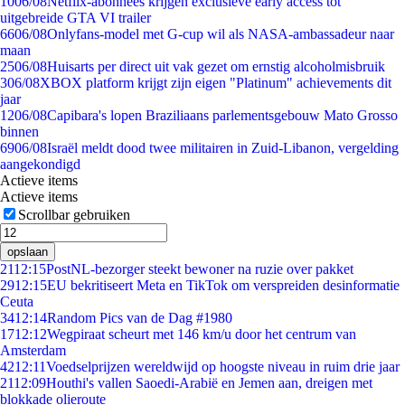
10
06/08
Netflix-abonnees krijgen exclusieve early access tot
uitgebreide GTA VI trailer
66
06/08
Onlyfans-model met G-cup wil als NASA-ambassadeur naar
maan
25
06/08
Huisarts per direct uit vak gezet om ernstig alcoholmisbruik
3
06/08
XBOX platform krijgt zijn eigen "Platinum" achievements dit
jaar
12
06/08
Capibara's lopen Braziliaans parlementsgebouw Mato Grosso
binnen
69
06/08
Israël meldt dood twee militairen in Zuid-Libanon, vergelding
aangekondigd
Actieve items
Actieve items
Scrollbar gebruiken
opslaan
21
12:15
PostNL-bezorger steekt bewoner na ruzie over pakket
29
12:15
EU bekritiseert Meta en TikTok om verspreiden desinformatie
Ceuta
34
12:14
Random Pics van de Dag #1980
17
12:12
Wegpiraat scheurt met 146 km/u door het centrum van
Amsterdam
42
12:11
Voedselprijzen wereldwijd op hoogste niveau in ruim drie jaar
21
12:09
Houthi's vallen Saoedi-Arabië en Jemen aan, dreigen met
blokkade olieroute