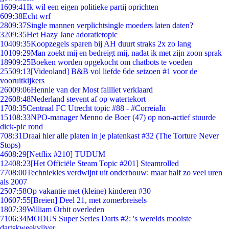
16
09:41
Ik wil een eigen politieke partij oprichten
6
09:38
Echt wrf
28
09:37
Single mannen verplichtsingle moeders laten daten?
32
09:35
Het Hazy Jane adoratietopic
104
09:35
Koopzegels sparen bij AH duurt straks 2x zo lang
101
09:29
Man zoekt mij en bedreigt mij, nadat ik met zijn zoon sprak
189
09:25
Boeken worden opgekocht om chatbots te voeden
255
09:13
[Videoland] B&B vol liefde 6de seizoen #1 voor de
vooruitkijkers
260
09:06
Hennie van der Most failliet verklaard
226
08:48
Nederland stevent af op watertekort
17
08:35
Centraal FC Utrecht topic #88 - #CorreiaIn
151
08:33
NPO-manager Menno de Boer (47) op non-actief stuurde
dick-pic rond
7
08:31
Draai hier alle platen in je platenkast #32 (The Torture Never
Stops)
46
08:29
[Netflix #210] TUDUM
124
08:23
[Het Officiële Steam Topic #201] Steamrolled
77
08:00
Techniekles verdwijnt uit onderbouw: maar half zo veel uren
als 2007
25
07:58
Op vakantie met (kleine) kinderen #30
106
07:55
[Breien] Deel 21, met zomerbreisels
18
07:39
William Orbit overleden
71
06:34
MODUS Super Series Darts #2: 's werelds mooiste
dartskweekvijver