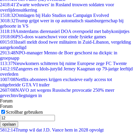
24
18:41
'Zwarte weduwes' in Rusland trouwen soldaten voor
overlijdensuitkering
15
18:32
Ontslagen bij Halo Studios na Campaign Evolved
30
18:32
Trump grijpt weer in op automatisch staatsburgerschap bij
geboorte in VS
31
18:19
Amsterdams dierenasiel DOA overspoeld met babykonijntjes
19
18:06
PS5-doos waarschuwt voor einde fysieke games
69
15:03
Israël meldt dood twee militairen in Zuid-Libanon, vergelding
aangekondigd
29
13:48
NPO-manager Menno de Boer geschorst na dickpic in
groepsapp
1
13:37
Nieuwkomers schitteren bij ruime Europese zege FC Twente
14
12:19
Zangeres en Idols-jurylid Jerney Kaagman op 79-jarige leeftijd
overleden
10
07/08
Netflix-abonnees krijgen exclusieve early access tot
uitgebreide GTA VI trailer
26
07/08
NAVO zet wegens Russische provocatie 250% meer
gevechtsvliegtuigen in
Forum
Forum
Scrollbar gebruiken
opslaan
58
12:14
Trump wil dat J.D. Vance hem in 2028 opvolgt