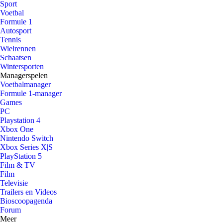
Sport
Voetbal
Formule 1
Autosport
Tennis
Wielrennen
Schaatsen
Wintersporten
Managerspelen
Voetbalmanager
Formule 1-manager
Games
PC
Playstation 4
Xbox One
Nintendo Switch
Xbox Series X|S
PlayStation 5
Film & TV
Film
Televisie
Trailers en Videos
Bioscoopagenda
Forum
Meer