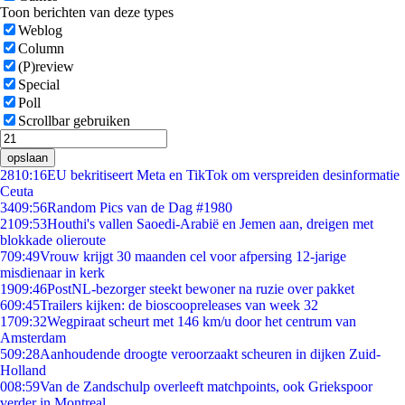
Toon berichten van deze types
Weblog
Column
(P)review
Special
Poll
Scrollbar gebruiken
opslaan
28
10:16
EU bekritiseert Meta en TikTok om verspreiden desinformatie
Ceuta
34
09:56
Random Pics van de Dag #1980
21
09:53
Houthi's vallen Saoedi-Arabië en Jemen aan, dreigen met
blokkade olieroute
7
09:49
Vrouw krijgt 30 maanden cel voor afpersing 12-jarige
misdienaar in kerk
19
09:46
PostNL-bezorger steekt bewoner na ruzie over pakket
6
09:45
Trailers kijken: de bioscoopreleases van week 32
17
09:32
Wegpiraat scheurt met 146 km/u door het centrum van
Amsterdam
5
09:28
Aanhoudende droogte veroorzaakt scheuren in dijken Zuid-
Holland
0
08:59
Van de Zandschulp overleeft matchpoints, ook Griekspoor
verder in Montreal