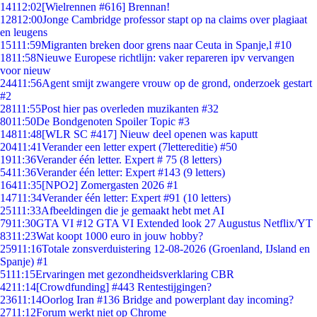
141
12:02
[Wielrennen #616] Brennan!
128
12:00
Jonge Cambridge professor stapt op na claims over plagiaat
en leugens
151
11:59
Migranten breken door grens naar Ceuta in Spanje,l #10
18
11:58
Nieuwe Europese richtlijn: vaker repareren ipv vervangen
voor nieuw
244
11:56
Agent smijt zwangere vrouw op de grond, onderzoek gestart
#2
281
11:55
Post hier pas overleden muzikanten #32
80
11:50
De Bondgenoten Spoiler Topic #3
148
11:48
[WLR SC #417] Nieuw deel openen was kaputt
204
11:41
Verander een letter expert (7lettereditie) #50
19
11:36
Verander één letter. Expert # 75 (8 letters)
54
11:36
Verander één letter: Expert #143 (9 letters)
164
11:35
[NPO2] Zomergasten 2026 #1
147
11:34
Verander één letter: Expert #91 (10 letters)
251
11:33
Afbeeldingen die je gemaakt hebt met AI
79
11:30
GTA VI #12 GTA VI Extended look 27 Augustus Netflix/YT
83
11:23
Wat koopt 1000 euro in jouw hobby?
259
11:16
Totale zonsverduistering 12-08-2026 (Groenland, IJsland en
Spanje) #1
51
11:15
Ervaringen met gezondheidsverklaring CBR
42
11:14
[Crowdfunding] #443 Rentestijgingen?
236
11:14
Oorlog Iran #136 Bridge and powerplant day incoming?
27
11:12
Forum werkt niet op Chrome