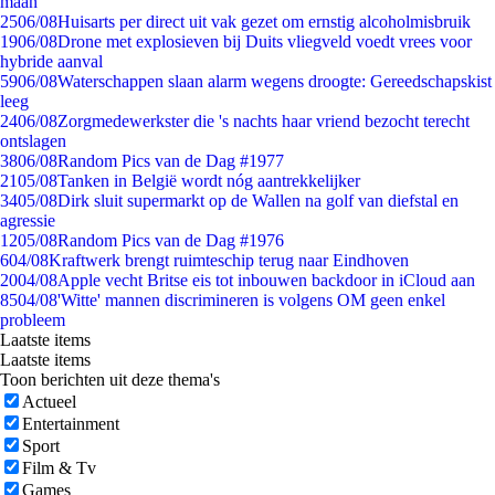
maan
25
06/08
Huisarts per direct uit vak gezet om ernstig alcoholmisbruik
19
06/08
Drone met explosieven bij Duits vliegveld voedt vrees voor
hybride aanval
59
06/08
Waterschappen slaan alarm wegens droogte: Gereedschapskist
leeg
24
06/08
Zorgmedewerkster die 's nachts haar vriend bezocht terecht
ontslagen
38
06/08
Random Pics van de Dag #1977
21
05/08
Tanken in België wordt nóg aantrekkelijker
34
05/08
Dirk sluit supermarkt op de Wallen na golf van diefstal en
agressie
12
05/08
Random Pics van de Dag #1976
6
04/08
Kraftwerk brengt ruimteschip terug naar Eindhoven
20
04/08
Apple vecht Britse eis tot inbouwen backdoor in iCloud aan
85
04/08
'Witte' mannen discrimineren is volgens OM geen enkel
probleem
Laatste items
Laatste items
Toon berichten uit deze thema's
Actueel
Entertainment
Sport
Film & Tv
Games