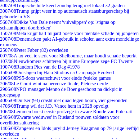
30
07/08
Tropische hitte keert zondag terug met lokaal 32 graden
30
07/08
Trump grijpt weer in op automatisch staatsburgerschap bij
geboorte in VS
56
07/08
Dikke Van Dale neemt 'vulvalippen' op: 'stigma op
schaamlippen doorbreken'
15
07/08
Meta krijgt half miljard boete voor mentale schade bij jongeren
20
07/08
Denemarken pakt AI-gebruik in scholen aan: extra mondelinge
examens
25
07/08
Peter Faber (82) overleden
0
07/08
Ajax veel te sterk voor Shelbourne, maar houdt schade beperkt
1
07/08
Nieuwkomers schitteren bij ruime Europese zege FC Twente
19
07/08
Random Pics van de Dag #1978
15
06/08
Ontslagen bij Halo Studios na Campaign Evolved
19
06/08
PS5-doos waarschuwt voor einde fysieke games
2
06/08
Le Court wint na nerveuze finale, Pieterse derde
29
06/08
NPO-manager Menno de Boer geschorst na dickpic in
groepsapp
40
06/08
Duitser (93) crasht met quad tegen boom, vier gewonden
47
06/08
Trump wil dat J.D. Vance hem in 2028 opvolgt
1
06/08
Lemmen boekt eerste profzege in zware Ronde van Polen-rit
24
06/08
'Zwarte weduwes' in Rusland trouwen soldaten voor
overlijdensuitkering
14
06/08
Zangeres en Idols-jurylid Jerney Kaagman op 79-jarige leeftijd
overleden