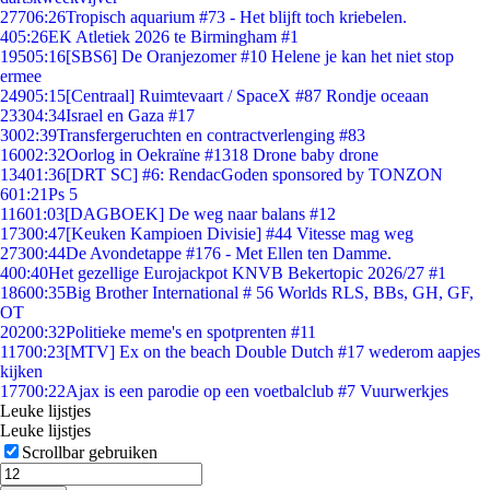
277
06:26
Tropisch aquarium #73 - Het blijft toch kriebelen.
4
05:26
EK Atletiek 2026 te Birmingham #1
195
05:16
[SBS6] De Oranjezomer #10 Helene je kan het niet stop
ermee
249
05:15
[Centraal] Ruimtevaart / SpaceX #87 Rondje oceaan
233
04:34
Israel en Gaza #17
30
02:39
Transfergeruchten en contractverlenging #83
160
02:32
Oorlog in Oekraïne #1318 Drone baby drone
134
01:36
[DRT SC] #6: RendacGoden sponsored by TONZON
6
01:21
Ps 5
116
01:03
[DAGBOEK] De weg naar balans #12
173
00:47
[Keuken Kampioen Divisie] #44 Vitesse mag weg
273
00:44
De Avondetappe #176 - Met Ellen ten Damme.
4
00:40
Het gezellige Eurojackpot KNVB Bekertopic 2026/27 #1
186
00:35
Big Brother International # 56 Worlds RLS, BBs, GH, GF,
OT
202
00:32
Politieke meme's en spotprenten #11
117
00:23
[MTV] Ex on the beach Double Dutch #17 wederom aapjes
kijken
177
00:22
Ajax is een parodie op een voetbalclub #7 Vuurwerkjes
Leuke lijstjes
Leuke lijstjes
Scrollbar gebruiken