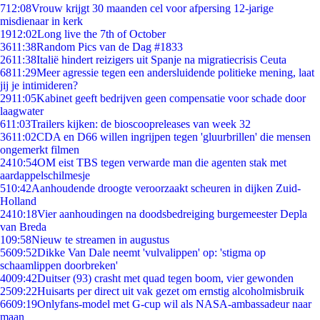
7
12:08
Vrouw krijgt 30 maanden cel voor afpersing 12-jarige
misdienaar in kerk
19
12:02
Long live the 7th of October
36
11:38
Random Pics van de Dag #1833
26
11:38
Italië hindert reizigers uit Spanje na migratiecrisis Ceuta
68
11:29
Meer agressie tegen een andersluidende politieke mening, laat
jij je intimideren?
29
11:05
Kabinet geeft bedrijven geen compensatie voor schade door
laagwater
6
11:03
Trailers kijken: de bioscoopreleases van week 32
36
11:02
CDA en D66 willen ingrijpen tegen 'gluurbrillen' die mensen
ongemerkt filmen
24
10:54
OM eist TBS tegen verwarde man die agenten stak met
aardappelschilmesje
5
10:42
Aanhoudende droogte veroorzaakt scheuren in dijken Zuid-
Holland
24
10:18
Vier aanhoudingen na doodsbedreiging burgemeester Depla
van Breda
1
09:58
Nieuw te streamen in augustus
56
09:52
Dikke Van Dale neemt 'vulvalippen' op: 'stigma op
schaamlippen doorbreken'
40
09:42
Duitser (93) crasht met quad tegen boom, vier gewonden
25
09:22
Huisarts per direct uit vak gezet om ernstig alcoholmisbruik
66
09:19
Onlyfans-model met G-cup wil als NASA-ambassadeur naar
maan