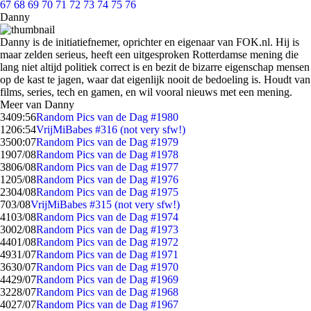
67
68
69
70
71
72
73
74
75
76
Danny
Danny is de initiatiefnemer, oprichter en eigenaar van FOK.nl. Hij is
maar zelden serieus, heeft een uitgesproken Rotterdamse mening die
lang niet altijd politiek correct is en bezit de bizarre eigenschap mensen
op de kast te jagen, waar dat eigenlijk nooit de bedoeling is. Houdt van
films, series, tech en gamen, en wil vooral nieuws met een mening.
Meer van Danny
34
09:56
Random Pics van de Dag #1980
12
06:54
VrijMiBabes #316 (not very sfw!)
35
00:07
Random Pics van de Dag #1979
19
07/08
Random Pics van de Dag #1978
38
06/08
Random Pics van de Dag #1977
12
05/08
Random Pics van de Dag #1976
23
04/08
Random Pics van de Dag #1975
7
03/08
VrijMiBabes #315 (not very sfw!)
41
03/08
Random Pics van de Dag #1974
30
02/08
Random Pics van de Dag #1973
44
01/08
Random Pics van de Dag #1972
49
31/07
Random Pics van de Dag #1971
36
30/07
Random Pics van de Dag #1970
44
29/07
Random Pics van de Dag #1969
32
28/07
Random Pics van de Dag #1968
40
27/07
Random Pics van de Dag #1967