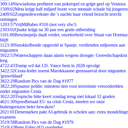
3
09:14
Niewiadoma profiteert van pokerspel en grijpt geel op Ventoux
15
09:02
Meta krijgt half miljard boete voor mentale schade bij jongeren
24
09:02
Zorgmedewerkster die 's nachts haar vriend bezocht terecht
ontslagen
12
03:57
VrijMiBabes #316 (not very sfw!)
23
03:02
Quake krijgt na 30 jaar een gratis uitbreiding
11
01:06
Benzineprijs daalt verder, onzekerheid over Straat van Hormuz
blijft
11
23:30
Smokkelbende opgerold in Spanje, verdienden miljoenen aan
migranten
59
22:53
Waterschappen slaan alarm wegens droogte: Gereedschapskist
leeg
47
22:43
Trump wil dat J.D. Vance hem in 2028 opvolgt
34
22:32
Ceuta-leider noemt Marokkaanse grensaanval door migranten
'gruweldaad'
38
22:29
Random Pics van de Dag #1977
38
22:28
Spaanse politie: minstens tien voor terrorisme veroordeelden
onder migranten Ceuta
30
22:20
Tropische hitte keert zondag terug met lokaal 32 graden
46
21:30
Spoedberaad EU na crisis Ceuta, moeten we onze
buitengrenzen beter bewaken?
20
21:01
Denemarken pakt AI-gebruik in scholen aan: extra mondelinge
examens
35
19:58
Random Pics van de Dag #1979
25
19:43
Peter Faber (82) overleden