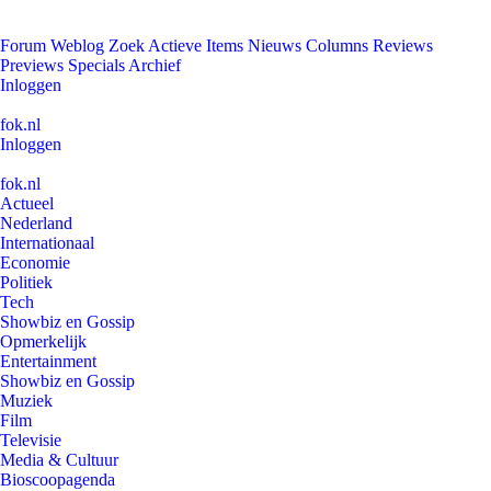
Forum
Weblog
Zoek
Actieve Items
Nieuws
Columns
Reviews
Previews
Specials
Archief
Inloggen
fok.nl
Inloggen
fok.nl
Actueel
Nederland
Internationaal
Economie
Politiek
Tech
Showbiz en Gossip
Opmerkelijk
Entertainment
Showbiz en Gossip
Muziek
Film
Televisie
Media & Cultuur
Bioscoopagenda