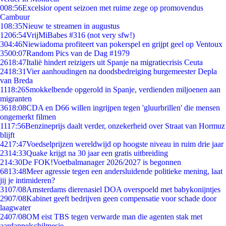
0
08:56
Excelsior opent seizoen met ruime zege op promovendus
Cambuur
1
08:35
Nieuw te streamen in augustus
12
06:54
VrijMiBabes #316 (not very sfw!)
3
04:46
Niewiadoma profiteert van pokerspel en grijpt geel op Ventoux
35
00:07
Random Pics van de Dag #1979
26
18:47
Italië hindert reizigers uit Spanje na migratiecrisis Ceuta
24
18:31
Vier aanhoudingen na doodsbedreiging burgemeester Depla
van Breda
11
18:26
Smokkelbende opgerold in Spanje, verdienden miljoenen aan
migranten
36
18:08
CDA en D66 willen ingrijpen tegen 'gluurbrillen' die mensen
ongemerkt filmen
11
17:56
Benzineprijs daalt verder, onzekerheid over Straat van Hormuz
blijft
42
17:47
Voedselprijzen wereldwijd op hoogste niveau in ruim drie jaar
23
14:33
Quake krijgt na 30 jaar een gratis uitbreiding
2
14:30
De FOK!Voetbalmanager 2026/2027 is begonnen
68
13:48
Meer agressie tegen een andersluidende politieke mening, laat
jij je intimideren?
31
07/08
Amsterdams dierenasiel DOA overspoeld met babykonijntjes
29
07/08
Kabinet geeft bedrijven geen compensatie voor schade door
laagwater
24
07/08
OM eist TBS tegen verwarde man die agenten stak met
aardappelschilmesje