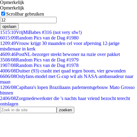
Opmerkelijk
Opmerkelijk
Scrollbar gebruiken
opslaan
15
15:10
VrijMiBabes #316 (not very sfw!)
60
15:09
Random Pics van de Dag #1980
12
09:49
Vrouw krijgt 30 maanden cel voor afpersing 12-jarige
misdienaar in kerk
46
09:46
PostNL-bezorger steekt bewoner na ruzie over pakket
35
08/08
Random Pics van de Dag #1979
19
07/08
Random Pics van de Dag #1978
40
06/08
Duitser (93) crasht met quad tegen boom, vier gewonden
66
06/08
Onlyfans-model met G-cup wil als NASA-ambassadeur naar
maan
12
06/08
Capibara's lopen Braziliaans parlementsgebouw Mato Grosso
binnen
24
06/08
Zorgmedewerkster die 's nachts haar vriend bezocht terecht
ontslagen