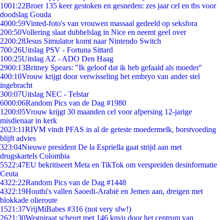
10
01:22
Broer 135 keer gestoken en gesneden: zes jaar cel en tbs voor
doodslag Gouda
40
00:59
Vinted-foto's van vrouwen massaal gedeeld op seksfora
2
00:50
Vollering slaat dubbelslag in Nice en neemt geel over
22
00:28
Jesus Simulator komt naar Nintendo Switch
7
00:26
Uitslag PSV - Fortuna Sittard
1
00:25
Uitslag AZ - ADO Den Haag
29
00:13
Britney Spears: "Ik geloof dat ik heb gefaald als moeder"
4
00:10
Vrouw krijgt door verwisseling het embryo van ander stel
ingebracht
3
00:07
Uitslag NEC - Telstar
60
00:06
Random Pics van de Dag #1980
12
00:05
Vrouw krijgt 30 maanden cel voor afpersing 12-jarige
misdienaar in kerk
20
23:11
RIVM vindt PFAS in al de geteste moedermelk, borstvoeding
blijft advies
3
23:04
Nieuwe president De la Espriella gaat strijd aan met
drugskartels Colombia
55
22:47
EU bekritiseert Meta en TikTok om verspreiden desinformatie
Ceuta
43
22:22
Random Pics van de Dag #1448
43
22:19
Houthi's vallen Saoedi-Arabië en Jemen aan, dreigen met
blokkade olieroute
15
21:37
VrijMiBabes #316 (not very sfw!)
26
21:30
Wegpiraat scheurt met 146 km/u door het centrum van