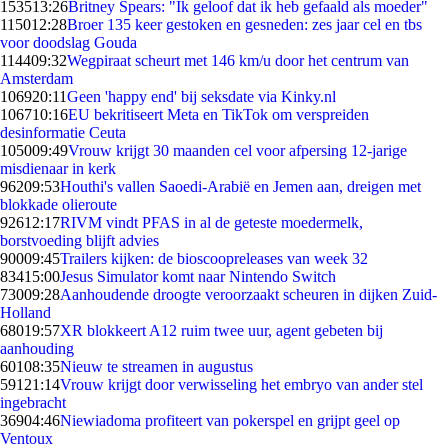
1535
13:26
Britney Spears: "Ik geloof dat ik heb gefaald als moeder"
1150
12:28
Broer 135 keer gestoken en gesneden: zes jaar cel en tbs
voor doodslag Gouda
1144
09:32
Wegpiraat scheurt met 146 km/u door het centrum van
Amsterdam
1069
20:11
Geen 'happy end' bij seksdate via Kinky.nl
1067
10:16
EU bekritiseert Meta en TikTok om verspreiden
desinformatie Ceuta
1050
09:49
Vrouw krijgt 30 maanden cel voor afpersing 12-jarige
misdienaar in kerk
962
09:53
Houthi's vallen Saoedi-Arabië en Jemen aan, dreigen met
blokkade olieroute
926
12:17
RIVM vindt PFAS in al de geteste moedermelk,
borstvoeding blijft advies
900
09:45
Trailers kijken: de bioscoopreleases van week 32
834
15:00
Jesus Simulator komt naar Nintendo Switch
730
09:28
Aanhoudende droogte veroorzaakt scheuren in dijken Zuid-
Holland
680
19:57
XR blokkeert A12 ruim twee uur, agent gebeten bij
aanhouding
601
08:35
Nieuw te streamen in augustus
591
21:14
Vrouw krijgt door verwisseling het embryo van ander stel
ingebracht
369
04:46
Niewiadoma profiteert van pokerspel en grijpt geel op
Ventoux