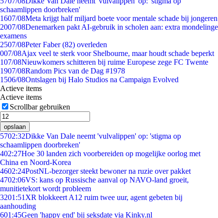
57
07/08
Dikke Van Dale neemt 'vulvalippen' op: 'stigma op
schaamlippen doorbreken'
16
07/08
Meta krijgt half miljard boete voor mentale schade bij jongeren
20
07/08
Denemarken pakt AI-gebruik in scholen aan: extra mondelinge
examens
25
07/08
Peter Faber (82) overleden
0
07/08
Ajax veel te sterk voor Shelbourne, maar houdt schade beperkt
1
07/08
Nieuwkomers schitteren bij ruime Europese zege FC Twente
19
07/08
Random Pics van de Dag #1978
15
06/08
Ontslagen bij Halo Studios na Campaign Evolved
Actieve items
Actieve items
Scrollbar gebruiken
opslaan
57
02:32
Dikke Van Dale neemt 'vulvalippen' op: 'stigma op
schaamlippen doorbreken'
4
02:27
Hoe 30 landen zich voorbereiden op mogelijke oorlog met
China en Noord-Korea
46
02:24
PostNL-bezorger steekt bewoner na ruzie over pakket
47
02:06
VS: kans op Russische aanval op NAVO-land groeit,
munitietekort wordt probleem
32
01:51
XR blokkeert A12 ruim twee uur, agent gebeten bij
aanhouding
6
01:45
Geen 'happy end' bij seksdate via Kinky.nl