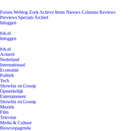
Forum
Weblog
Zoek
Actieve Items
Nieuws
Columns
Reviews
Previews
Specials
Archief
Inloggen
fok.nl
Inloggen
fok.nl
Actueel
Nederland
Internationaal
Economie
Politiek
Tech
Showbiz en Gossip
Opmerkelijk
Entertainment
Showbiz en Gossip
Muziek
Film
Televisie
Media & Cultuur
Bioscoopagenda