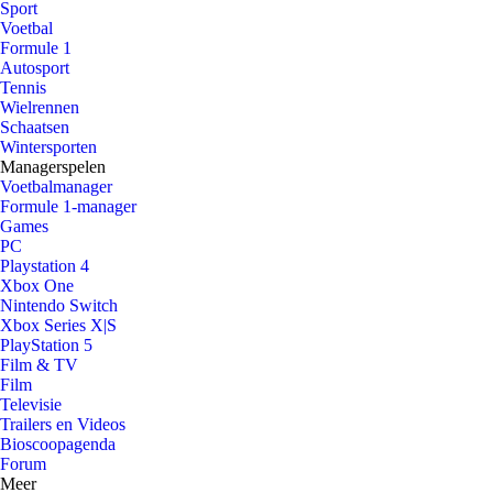
Sport
Voetbal
Formule 1
Autosport
Tennis
Wielrennen
Schaatsen
Wintersporten
Managerspelen
Voetbalmanager
Formule 1-manager
Games
PC
Playstation 4
Xbox One
Nintendo Switch
Xbox Series X|S
PlayStation 5
Film & TV
Film
Televisie
Trailers en Videos
Bioscoopagenda
Forum
Meer