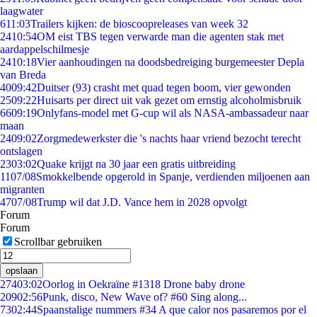
laagwater
6
11:03
Trailers kijken: de bioscoopreleases van week 32
24
10:54
OM eist TBS tegen verwarde man die agenten stak met
aardappelschilmesje
24
10:18
Vier aanhoudingen na doodsbedreiging burgemeester Depla
van Breda
40
09:42
Duitser (93) crasht met quad tegen boom, vier gewonden
25
09:22
Huisarts per direct uit vak gezet om ernstig alcoholmisbruik
66
09:19
Onlyfans-model met G-cup wil als NASA-ambassadeur naar
maan
24
09:02
Zorgmedewerkster die 's nachts haar vriend bezocht terecht
ontslagen
23
03:02
Quake krijgt na 30 jaar een gratis uitbreiding
11
07/08
Smokkelbende opgerold in Spanje, verdienden miljoenen aan
migranten
47
07/08
Trump wil dat J.D. Vance hem in 2028 opvolgt
Forum
Forum
Scrollbar gebruiken
opslaan
274
03:02
Oorlog in Oekraïne #1318 Drone baby drone
209
02:56
Punk, disco, New Wave of? #60 Sing along...
73
02:44
Spaanstalige nummers #34 A que calor nos pasaremos por el