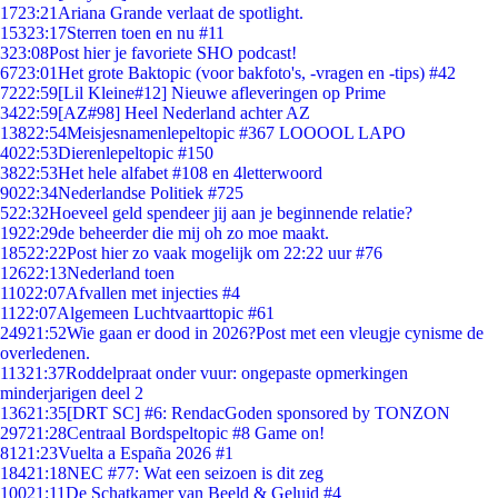
17
23:21
Ariana Grande verlaat de spotlight.
153
23:17
Sterren toen en nu #11
3
23:08
Post hier je favoriete SHO podcast!
67
23:01
Het grote Baktopic (voor bakfoto's, -vragen en -tips) #42
72
22:59
[Lil Kleine#12] Nieuwe afleveringen op Prime
34
22:59
[AZ#98] Heel Nederland achter AZ
138
22:54
Meisjesnamenlepeltopic #367 LOOOOL LAPO
40
22:53
Dierenlepeltopic #150
38
22:53
Het hele alfabet #108 en 4letterwoord
90
22:34
Nederlandse Politiek #725
5
22:32
Hoeveel geld spendeer jij aan je beginnende relatie?
19
22:29
de beheerder die mij oh zo moe maakt.
185
22:22
Post hier zo vaak mogelijk om 22:22 uur #76
126
22:13
Nederland toen
110
22:07
Afvallen met injecties #4
11
22:07
Algemeen Luchtvaarttopic #61
249
21:52
Wie gaan er dood in 2026?Post met een vleugje cynisme de
overledenen.
113
21:37
Roddelpraat onder vuur: ongepaste opmerkingen
minderjarigen deel 2
136
21:35
[DRT SC] #6: RendacGoden sponsored by TONZON
297
21:28
Centraal Bordspeltopic #8 Game on!
81
21:23
Vuelta a España 2026 #1
184
21:18
NEC #77: Wat een seizoen is dit zeg
100
21:11
De Schatkamer van Beeld & Geluid #4