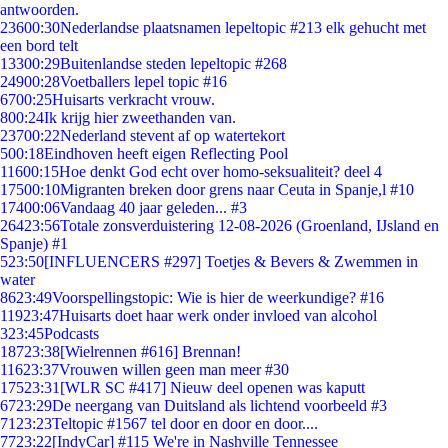
antwoorden.
236
00:30
Nederlandse plaatsnamen lepeltopic #213 elk gehucht met
een bord telt
133
00:29
Buitenlandse steden lepeltopic #268
249
00:28
Voetballers lepel topic #16
67
00:25
Huisarts verkracht vrouw.
8
00:24
Ik krijg hier zweethanden van.
237
00:22
Nederland stevent af op watertekort
5
00:18
Eindhoven heeft eigen Reflecting Pool
116
00:15
Hoe denkt God echt over homo-seksualiteit? deel 4
175
00:10
Migranten breken door grens naar Ceuta in Spanje,l #10
174
00:06
Vandaag 40 jaar geleden... #3
264
23:56
Totale zonsverduistering 12-08-2026 (Groenland, IJsland en
Spanje) #1
5
23:50
[INFLUENCERS #297] Toetjes & Bevers & Zwemmen in
water
86
23:49
Voorspellingstopic: Wie is hier de weerkundige? #16
119
23:47
Huisarts doet haar werk onder invloed van alcohol
3
23:45
Podcasts
187
23:38
[Wielrennen #616] Brennan!
116
23:37
Vrouwen willen geen man meer #30
175
23:31
[WLR SC #417] Nieuw deel openen was kaputt
67
23:29
De neergang van Duitsland als lichtend voorbeeld #3
71
23:23
Teltopic #1567 tel door en door en door....
77
23:22
[IndyCar] #115 We're in Nashville Tennessee