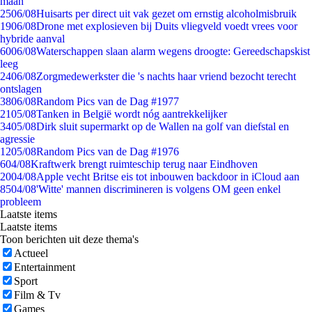
maan
25
06/08
Huisarts per direct uit vak gezet om ernstig alcoholmisbruik
19
06/08
Drone met explosieven bij Duits vliegveld voedt vrees voor
hybride aanval
60
06/08
Waterschappen slaan alarm wegens droogte: Gereedschapskist
leeg
24
06/08
Zorgmedewerkster die 's nachts haar vriend bezocht terecht
ontslagen
38
06/08
Random Pics van de Dag #1977
21
05/08
Tanken in België wordt nóg aantrekkelijker
34
05/08
Dirk sluit supermarkt op de Wallen na golf van diefstal en
agressie
12
05/08
Random Pics van de Dag #1976
6
04/08
Kraftwerk brengt ruimteschip terug naar Eindhoven
20
04/08
Apple vecht Britse eis tot inbouwen backdoor in iCloud aan
85
04/08
'Witte' mannen discrimineren is volgens OM geen enkel
probleem
Laatste items
Laatste items
Toon berichten uit deze thema's
Actueel
Entertainment
Sport
Film & Tv
Games