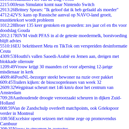
22
15:00
Jesus Simulator komt naar Nintendo Switch
29
13:26
Britney Spears: "Ik geloof dat ik heb gefaald als moeder"
47
12:42
VS: kans op Russische aanval op NAVO-land groeit,
munitietekort wordt probleem
10
12:28
Broer 135 keer gestoken en gesneden: zes jaar cel en tbs voor
doodslag Gouda
20
12:17
RIVM vindt PFAS in al de geteste moedermelk, borstvoeding
blijft advies
55
10:16
EU bekritiseert Meta en TikTok om verspreiden desinformatie
Ceuta
43
09:53
Houthi's vallen Saoedi-Arabië en Jemen aan, dreigen met
blokkade olieroute
12
09:49
Vrouw krijgt 30 maanden cel voor afpersing 12-jarige
misdienaar in kerk
46
09:46
PostNL-bezorger steekt bewoner na ruzie over pakket
6
09:45
Trailers kijken: de bioscoopreleases van week 32
26
09:32
Wegpiraat scheurt met 146 km/u door het centrum van
Amsterdam
7
09:28
Aanhoudende droogte veroorzaakt scheuren in dijken Zuid-
Holland
0
08:59
Van de Zandschulp overleeft matchpoints, ook Griekspoor
verder in Montreal
1
08:56
Excelsior opent seizoen met ruime zege op promovendus
Cambuur
2
08:35
Nieuw te streamen in augustus