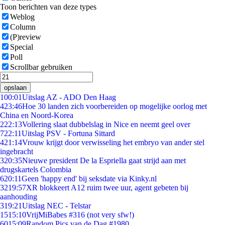
Toon berichten van deze types
Weblog
Column
(P)review
Special
Poll
Scrollbar gebruiken
opslaan
1
00:01
Uitslag AZ - ADO Den Haag
4
23:46
Hoe 30 landen zich voorbereiden op mogelijke oorlog met
China en Noord-Korea
2
22:13
Vollering slaat dubbelslag in Nice en neemt geel over
7
22:11
Uitslag PSV - Fortuna Sittard
4
21:14
Vrouw krijgt door verwisseling het embryo van ander stel
ingebracht
3
20:35
Nieuwe president De la Espriella gaat strijd aan met
drugskartels Colombia
6
20:11
Geen 'happy end' bij seksdate via Kinky.nl
32
19:57
XR blokkeert A12 ruim twee uur, agent gebeten bij
aanhouding
3
19:21
Uitslag NEC - Telstar
15
15:10
VrijMiBabes #316 (not very sfw!)
60
15:09
Random Pics van de Dag #1980