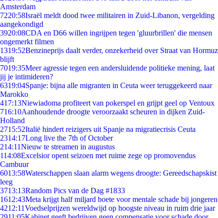
Amsterdam
72
20:58
Israël meldt dood twee militairen in Zuid-Libanon, vergelding
aangekondigd
39
20:08
CDA en D66 willen ingrijpen tegen 'gluurbrillen' die mensen
ongemerkt filmen
13
19:52
Benzineprijs daalt verder, onzekerheid over Straat van Hormuz
blijft
70
19:35
Meer agressie tegen een andersluidende politieke mening, laat
jij je intimideren?
63
19:04
Spanje: bijna alle migranten in Ceuta weer teruggekeerd naar
Marokko
4
17:13
Niewiadoma profiteert van pokerspel en grijpt geel op Ventoux
7
16:10
Aanhoudende droogte veroorzaakt scheuren in dijken Zuid-
Holland
27
15:52
Italië hindert reizigers uit Spanje na migratiecrisis Ceuta
23
14:17
Long live the 7th of October
2
14:11
Nieuw te streamen in augustus
1
14:08
Excelsior opent seizoen met ruime zege op promovendus
Cambuur
60
13:58
Waterschappen slaan alarm wegens droogte: Gereedschapskist
leeg
37
13:13
Random Pics van de Dag #1833
16
12:43
Meta krijgt half miljard boete voor mentale schade bij jongeren
42
12:11
Voedselprijzen wereldwijd op hoogste niveau in ruim drie jaar
29
11:05
Kabinet geeft bedrijven geen compensatie voor schade door