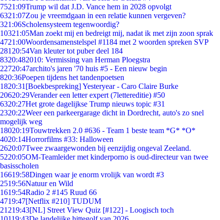
75
21:09
Trump wil dat J.D. Vance hem in 2028 opvolgt
63
21:07
Zou je vreemdgaan in een relatie kunnen vergeven?
3
21:06
Scholensysteem tegenwoordig?
103
21:05
Man zoekt mij en bedreigt mij, nadat ik met zijn zoon sprak
47
21:00
Woordensamenstelspel #1184 met 2 woorden spreken SVP
281
20:54
Van kleuter tot puber deel 184
83
20:48
2010: Vermissing van Herman Ploegstra
227
20:47
archito's jaren '70 huis #5 - Een nieuw begin
8
20:36
Poepen tijdens het tandenpoetsen
18
20:31
[Boekbespreking] Yesteryear - Caro Claire Burke
206
20:29
Verander een letter expert (7lettereditie) #50
63
20:27
Het grote dagelijkse Trump nieuws topic #31
23
20:22
Weer een parkeergarage dicht in Dordrecht, auto's zo snel
mogelijk weg
180
20:19
Touwtrekken 2.0 #636 - Team 1 beste team *G* *O*
40
20:14
Horrorfilms #33: Halloween
26
20:07
Twee zwaargewonden bij eenzijdig ongeval Zeeland.
52
20:05
OM-Teamleider met kinderporno is oud-directeur van twee
basisscholen
166
19:58
Dingen waar je enorm vrolijk van wordt #3
25
19:56
Natuur en Wild
16
19:54
Radio 2 #145 Ruud 66
47
19:47
[Netflix #210] TUDUM
212
19:43
[NL] Street View Quiz [#122] - Loogisch toch
101
19:43
De landelijke hittegolf van 2026