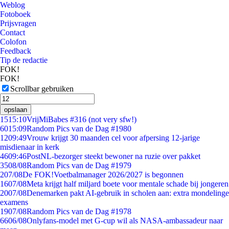
Weblog
Fotoboek
Prijsvragen
Contact
Colofon
Feedback
Tip de redactie
FOK!
FOK!
Scrollbar gebruiken
opslaan
15
15:10
VrijMiBabes #316 (not very sfw!)
60
15:09
Random Pics van de Dag #1980
12
09:49
Vrouw krijgt 30 maanden cel voor afpersing 12-jarige
misdienaar in kerk
46
09:46
PostNL-bezorger steekt bewoner na ruzie over pakket
35
08/08
Random Pics van de Dag #1979
2
07/08
De FOK!Voetbalmanager 2026/2027 is begonnen
16
07/08
Meta krijgt half miljard boete voor mentale schade bij jongeren
20
07/08
Denemarken pakt AI-gebruik in scholen aan: extra mondelinge
examens
19
07/08
Random Pics van de Dag #1978
66
06/08
Onlyfans-model met G-cup wil als NASA-ambassadeur naar