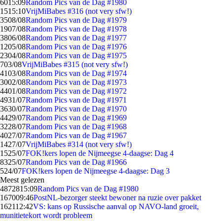
60
15:09
Random Pics van de Dag #1980
15
15:10
VrijMiBabes #316 (not very sfw!)
35
08/08
Random Pics van de Dag #1979
19
07/08
Random Pics van de Dag #1978
38
06/08
Random Pics van de Dag #1977
12
05/08
Random Pics van de Dag #1976
23
04/08
Random Pics van de Dag #1975
7
03/08
VrijMiBabes #315 (not very sfw!)
41
03/08
Random Pics van de Dag #1974
30
02/08
Random Pics van de Dag #1973
44
01/08
Random Pics van de Dag #1972
49
31/07
Random Pics van de Dag #1971
36
30/07
Random Pics van de Dag #1970
44
29/07
Random Pics van de Dag #1969
32
28/07
Random Pics van de Dag #1968
40
27/07
Random Pics van de Dag #1967
14
27/07
VrijMiBabes #314 (not very sfw!)
15
25/07
FOK!kers lopen de Nijmeegse 4-daagse: Dag 4
83
25/07
Random Pics van de Dag #1966
5
24/07
FOK!kers lopen de Nijmeegse 4-daagse: Dag 3
Meest gelezen
48728
15:09
Random Pics van de Dag #1980
1670
09:46
PostNL-bezorger steekt bewoner na ruzie over pakket
1621
12:42
VS: kans op Russische aanval op NAVO-land groeit,
munitietekort wordt probleem