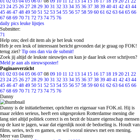
01
02
03
04
05
06
07
08
09
10
11
12
13
14
15
16
17
18
19
20
21
22
23
24
25
26
27
28
29
30
31
32
33
34
35
36
37
38
39
40
41
42
43
44
45
46
47
48
49
50
51
52
53
54
55
56
57
58
59
60
61
62
63
64
65
66
67
68
69
70
71
72
73
74
75
76
daily pics
leuke lijstjes
Submitter:
71
Help ons; deel dit item als je het leuk vond
Heb je een leuk of interessant bericht gevonden dat je graag op FOK!
terug ziet?
Tip ons dan via de submit!
Zoek jij altijd de leukste nieuwtjes en kun je daar leuk over schrijven?
Meld je aan als nieuwsposter!
Paginaoverzicht
01
02
03
04
05
06
07
08
09
10
11
12
13
14
15
16
17
18
19
20
21
22
23
24
25
26
27
28
29
30
31
32
33
34
35
36
37
38
39
40
41
42
43
44
45
46
47
48
49
50
51
52
53
54
55
56
57
58
59
60
61
62
63
64
65
66
67
68
69
70
71
72
73
74
75
76
Danny
Danny is de initiatiefnemer, oprichter en eigenaar van FOK.nl. Hij is
maar zelden serieus, heeft een uitgesproken Rotterdamse mening die
lang niet altijd politiek correct is en bezit de bizarre eigenschap mensen
op de kast te jagen, waar dat eigenlijk nooit de bedoeling is. Houdt van
films, series, tech en gamen, en wil vooral nieuws met een mening.
Meer van Danny