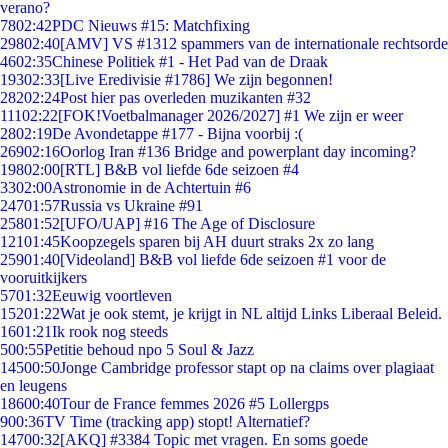
verano?
78
02:42
PDC Nieuws #15: Matchfixing
298
02:40
[AMV] VS #1312 spammers van de internationale rechtsorde
46
02:35
Chinese Politiek #1 - Het Pad van de Draak
193
02:33
[Live Eredivisie #1786] We zijn begonnen!
282
02:24
Post hier pas overleden muzikanten #32
111
02:22
[FOK!Voetbalmanager 2026/2027] #1 We zijn er weer
28
02:19
De Avondetappe #177 - Bijna voorbij :(
269
02:16
Oorlog Iran #136 Bridge and powerplant day incoming?
198
02:00
[RTL] B&B vol liefde 6de seizoen #4
33
02:00
Astronomie in de Achtertuin #6
247
01:57
Russia vs Ukraine #91
258
01:52
[UFO/UAP] #16 The Age of Disclosure
121
01:45
Koopzegels sparen bij AH duurt straks 2x zo lang
259
01:40
[Videoland] B&B vol liefde 6de seizoen #1 voor de
vooruitkijkers
57
01:32
Eeuwig voortleven
152
01:22
Wat je ook stemt, je krijgt in NL altijd Links Liberaal Beleid.
16
01:21
Ik rook nog steeds
5
00:55
Petitie behoud npo 5 Soul & Jazz
145
00:50
Jonge Cambridge professor stapt op na claims over plagiaat
en leugens
186
00:40
Tour de France femmes 2026 #5 Lollergps
9
00:36
TV Time (tracking app) stopt! Alternatief?
147
00:32
[AKQ] #3384 Topic met vragen. En soms goede