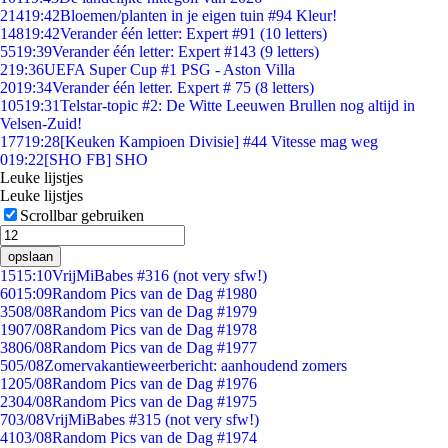
214
19:42
Bloemen/planten in je eigen tuin #94 Kleur!
148
19:42
Verander één letter: Expert #91 (10 letters)
55
19:39
Verander één letter: Expert #143 (9 letters)
2
19:36
UEFA Super Cup #1 PSG - Aston Villa
20
19:34
Verander één letter. Expert # 75 (8 letters)
105
19:31
Telstar-topic #2: De Witte Leeuwen Brullen nog altijd in
Velsen-Zuid!
177
19:28
[Keuken Kampioen Divisie] #44 Vitesse mag weg
0
19:22
[SHO FB] SHO
Leuke lijstjes
Leuke lijstjes
Scrollbar gebruiken
opslaan
15
15:10
VrijMiBabes #316 (not very sfw!)
60
15:09
Random Pics van de Dag #1980
35
08/08
Random Pics van de Dag #1979
19
07/08
Random Pics van de Dag #1978
38
06/08
Random Pics van de Dag #1977
5
05/08
Zomervakantieweerbericht: aanhoudend zomers
12
05/08
Random Pics van de Dag #1976
23
04/08
Random Pics van de Dag #1975
7
03/08
VrijMiBabes #315 (not very sfw!)
41
03/08
Random Pics van de Dag #1974