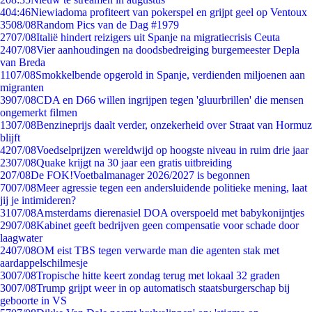
4
04:46
Niewiadoma profiteert van pokerspel en grijpt geel op Ventoux
35
08/08
Random Pics van de Dag #1979
27
07/08
Italië hindert reizigers uit Spanje na migratiecrisis Ceuta
24
07/08
Vier aanhoudingen na doodsbedreiging burgemeester Depla
van Breda
11
07/08
Smokkelbende opgerold in Spanje, verdienden miljoenen aan
migranten
39
07/08
CDA en D66 willen ingrijpen tegen 'gluurbrillen' die mensen
ongemerkt filmen
13
07/08
Benzineprijs daalt verder, onzekerheid over Straat van Hormuz
blijft
42
07/08
Voedselprijzen wereldwijd op hoogste niveau in ruim drie jaar
23
07/08
Quake krijgt na 30 jaar een gratis uitbreiding
2
07/08
De FOK!Voetbalmanager 2026/2027 is begonnen
70
07/08
Meer agressie tegen een andersluidende politieke mening, laat
jij je intimideren?
31
07/08
Amsterdams dierenasiel DOA overspoeld met babykonijntjes
29
07/08
Kabinet geeft bedrijven geen compensatie voor schade door
laagwater
24
07/08
OM eist TBS tegen verwarde man die agenten stak met
aardappelschilmesje
30
07/08
Tropische hitte keert zondag terug met lokaal 32 graden
30
07/08
Trump grijpt weer in op automatisch staatsburgerschap bij
geboorte in VS