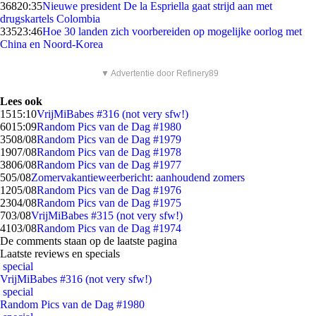
368
20:35
Nieuwe president De la Espriella gaat strijd aan met
drugskartels Colombia
335
23:46
Hoe 30 landen zich voorbereiden op mogelijke oorlog met
China en Noord-Korea
▼ Advertentie door Refinery89
Lees ook
15
15:10
VrijMiBabes #316 (not very sfw!)
60
15:09
Random Pics van de Dag #1980
35
08/08
Random Pics van de Dag #1979
19
07/08
Random Pics van de Dag #1978
38
06/08
Random Pics van de Dag #1977
5
05/08
Zomervakantieweerbericht: aanhoudend zomers
12
05/08
Random Pics van de Dag #1976
23
04/08
Random Pics van de Dag #1975
7
03/08
VrijMiBabes #315 (not very sfw!)
41
03/08
Random Pics van de Dag #1974
De comments staan op de laatste pagina
Laatste reviews en specials
special
VrijMiBabes #316 (not very sfw!)
special
Random Pics van de Dag #1980