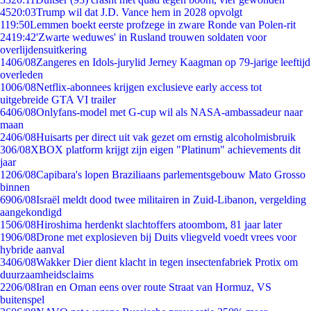
45
20:03
Trump wil dat J.D. Vance hem in 2028 opvolgt
1
19:50
Lemmen boekt eerste profzege in zware Ronde van Polen-rit
24
19:42
'Zwarte weduwes' in Rusland trouwen soldaten voor
overlijdensuitkering
14
06/08
Zangeres en Idols-jurylid Jerney Kaagman op 79-jarige leeftijd
overleden
10
06/08
Netflix-abonnees krijgen exclusieve early access tot
uitgebreide GTA VI trailer
64
06/08
Onlyfans-model met G-cup wil als NASA-ambassadeur naar
maan
24
06/08
Huisarts per direct uit vak gezet om ernstig alcoholmisbruik
3
06/08
XBOX platform krijgt zijn eigen "Platinum" achievements dit
jaar
12
06/08
Capibara's lopen Braziliaans parlementsgebouw Mato Grosso
binnen
69
06/08
Israël meldt dood twee militairen in Zuid-Libanon, vergelding
aangekondigd
15
06/08
Hiroshima herdenkt slachtoffers atoombom, 81 jaar later
19
06/08
Drone met explosieven bij Duits vliegveld voedt vrees voor
hybride aanval
34
06/08
Wakker Dier dient klacht in tegen insectenfabriek Protix om
duurzaamheidsclaims
22
06/08
Iran en Oman eens over route Straat van Hormuz, VS
buitenspel