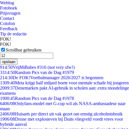
Weblog
Fotoboek
Prijsvragen
Contact
Colofon
Feedback
Tip de redactie
FOK!
FOK!
Scrollbar gebruiken
opslaan
9
14:50
VrijMiBabes #316 (not very sfw!)
33
14:50
Random Pics van de Dag #1979
2
14:30
De FOK!Voetbalmanager 2026/2027 is begonnen
13
09:40
Meta krijgt half miljard boete voor mentale schade bij jongeren
20
09:37
Denemarken pakt AI-gebruik in scholen aan: extra mondelinge
examens
19
00:45
Random Pics van de Dag #1978
64
06/08
Onlyfans-model met G-cup wil als NASA-ambassadeur naar
maan
24
06/08
Huisarts per direct uit vak gezet om ernstig alcoholmisbruik
19
06/08
Drone met explosieven bij Duits vliegveld voedt vrees voor
hybride aanval