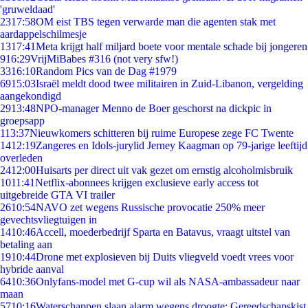
'gruweldaad'
23
17:58
OM eist TBS tegen verwarde man die agenten stak met
aardappelschilmesje
13
17:41
Meta krijgt half miljard boete voor mentale schade bij jongeren
9
16:29
VrijMiBabes #316 (not very sfw!)
33
16:10
Random Pics van de Dag #1979
69
15:03
Israël meldt dood twee militairen in Zuid-Libanon, vergelding
aangekondigd
29
13:48
NPO-manager Menno de Boer geschorst na dickpic in
groepsapp
1
13:37
Nieuwkomers schitteren bij ruime Europese zege FC Twente
14
12:19
Zangeres en Idols-jurylid Jerney Kaagman op 79-jarige leeftijd
overleden
24
12:00
Huisarts per direct uit vak gezet om ernstig alcoholmisbruik
10
11:41
Netflix-abonnees krijgen exclusieve early access tot
uitgebreide GTA VI trailer
26
10:54
NAVO zet wegens Russische provocatie 250% meer
gevechtsvliegtuigen in
14
10:46
Accell, moederbedrijf Sparta en Batavus, vraagt uitstel van
betaling aan
19
10:44
Drone met explosieven bij Duits vliegveld voedt vrees voor
hybride aanval
64
10:36
Onlyfans-model met G-cup wil als NASA-ambassadeur naar
maan
57
10:16
Waterschappen slaan alarm wegens droogte: Gereedschapskist