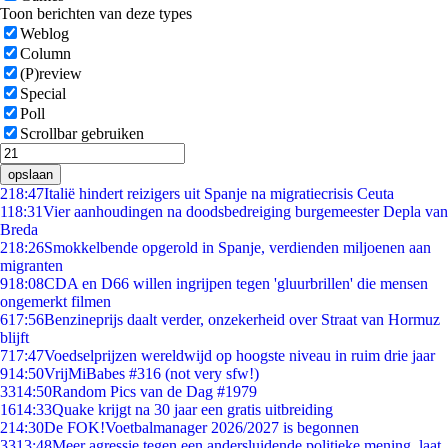
Toon berichten van deze types
Weblog
Column
(P)review
Special
Poll
Scrollbar gebruiken
opslaan
2
18:47
Italië hindert reizigers uit Spanje na migratiecrisis Ceuta
1
18:31
Vier aanhoudingen na doodsbedreiging burgemeester Depla van
Breda
2
18:26
Smokkelbende opgerold in Spanje, verdienden miljoenen aan
migranten
9
18:08
CDA en D66 willen ingrijpen tegen 'gluurbrillen' die mensen
ongemerkt filmen
6
17:56
Benzineprijs daalt verder, onzekerheid over Straat van Hormuz
blijft
7
17:47
Voedselprijzen wereldwijd op hoogste niveau in ruim drie jaar
9
14:50
VrijMiBabes #316 (not very sfw!)
33
14:50
Random Pics van de Dag #1979
16
14:33
Quake krijgt na 30 jaar een gratis uitbreiding
2
14:30
De FOK!Voetbalmanager 2026/2027 is begonnen
33
13:48
Meer agressie tegen een andersluidende politieke mening, laat