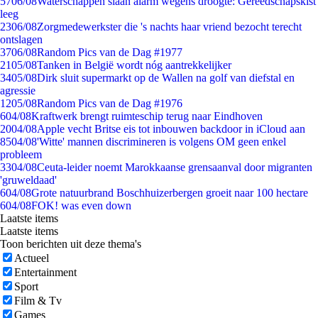
57
06/08
Waterschappen slaan alarm wegens droogte: Gereedschapskist
leeg
23
06/08
Zorgmedewerkster die 's nachts haar vriend bezocht terecht
ontslagen
37
06/08
Random Pics van de Dag #1977
21
05/08
Tanken in België wordt nóg aantrekkelijker
34
05/08
Dirk sluit supermarkt op de Wallen na golf van diefstal en
agressie
12
05/08
Random Pics van de Dag #1976
6
04/08
Kraftwerk brengt ruimteschip terug naar Eindhoven
20
04/08
Apple vecht Britse eis tot inbouwen backdoor in iCloud aan
85
04/08
'Witte' mannen discrimineren is volgens OM geen enkel
probleem
33
04/08
Ceuta-leider noemt Marokkaanse grensaanval door migranten
'gruweldaad'
6
04/08
Grote natuurbrand Boschhuizerbergen groeit naar 100 hectare
6
04/08
FOK! was even down
Laatste items
Laatste items
Toon berichten uit deze thema's
Actueel
Entertainment
Sport
Film & Tv
Games