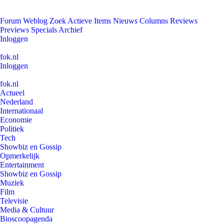
Forum
Weblog
Zoek
Actieve Items
Nieuws
Columns
Reviews
Previews
Specials
Archief
Inloggen
fok.nl
Inloggen
fok.nl
Actueel
Nederland
Internationaal
Economie
Politiek
Tech
Showbiz en Gossip
Opmerkelijk
Entertainment
Showbiz en Gossip
Muziek
Film
Televisie
Media & Cultuur
Bioscoopagenda