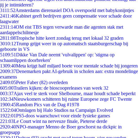
jij je intimideren?
31
11:52
Amsterdams dierenasiel DOA overspoeld met babykonijntjes
24
11:46
Kabinet geeft bedrijven geen compensatie voor schade door
laagwater
23
11:14
OM eist TBS tegen verwarde man die agenten stak met
aardappelschilmesje
28
11:08
Tropische hitte keert zondag terug met lokaal 32 graden
30
10:12
Trump grijpt weer in op automatisch staatsburgerschap bij
geboorte in VS
51
09:51
Dikke Van Dale neemt 'vulvalippen' op: 'stigma op
schaamlippen doorbreken'
13
09:40
Meta krijgt half miljard boete voor mentale schade bij jongeren
20
09:37
Denemarken pakt AI-gebruik in scholen aan: extra mondelinge
examens
24
09:05
Peter Faber (82) overleden
6
05:00
Trailers kijken: de bioscoopreleases van week 32
0
03:37
Ajax veel te sterk voor Shelbourne, maar houdt schade beperkt
1
02:34
Nieuwkomers schitteren bij ruime Europese zege FC Twente
19
00:45
Random Pics van de Dag #1978
15
22:04
Ontslagen bij Halo Studios na Campaign Evolved
19
22:01
PS5-doos waarschuwt voor einde fysieke games
2
21:03
Le Court wint na nerveuze finale, Pieterse derde
29
20:40
NPO-manager Menno de Boer geschorst na dickpic in
groepsapp
33
20:11
Duitser (93) crasht met quad tegen boom, vier gewonden