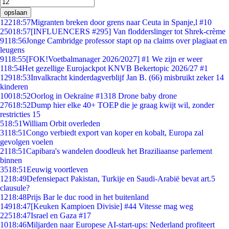
opslaan
122
18:57
Migranten breken door grens naar Ceuta in Spanje,l #10
250
18:57
[INFLUENCERS #295] Van flodderslinger tot Shrek-crème
91
18:56
Jonge Cambridge professor stapt op na claims over plagiaat en
leugens
91
18:55
[FOK!Voetbalmanager 2026/2027] #1 We zijn er weer
1
18:54
Het gezellige Eurojackpot KNVB Bekertopic 2026/27 #1
129
18:53
Invalkracht kinderdagverblijf Jan B. (66) misbruikt zeker 14
kinderen
100
18:52
Oorlog in Oekraïne #1318 Drone baby drone
276
18:52
Dump hier elke 40+ TOEP die je graag kwijt wil, zonder
restricties 15
5
18:51
William Orbit overleden
31
18:51
Congo verbiedt export van koper en kobalt, Europa zal
gevolgen voelen
21
18:51
Capibara's wandelen doodleuk het Braziliaanse parlement
binnen
35
18:51
Eeuwig voortleven
12
18:49
Defensiepact Pakistan, Turkije en Saudi-Arabië bevat art.5
clausule?
12
18:48
Prijs Bar le duc rood in het buitenland
149
18:47
[Keuken Kampioen Divisie] #44 Vitesse mag weg
225
18:47
Israel en Gaza #17
10
18:46
Miljarden naar Europese AI-start-ups: Nederland profiteert