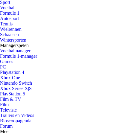
Sport
Voetbal
Formule 1
Autosport
Tennis
Wielrennen
Schaatsen
Wintersporten
Managerspelen
Voetbalmanager
Formule 1-manager
Games
PC
Playstation 4
Xbox One
Nintendo Switch
Xbox Series X|S
PlayStation 5
Film & TV
Film
Televisie
Trailers en Videos
Bioscoopagenda
Forum
Meer