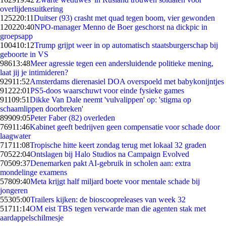
overlijdensuitkering
1252
20:11
Duitser (93) crasht met quad tegen boom, vier gewonden
1202
20:40
NPO-manager Menno de Boer geschorst na dickpic in
groepsapp
1004
10:12
Trump grijpt weer in op automatisch staatsburgerschap bij
geboorte in VS
986
13:48
Meer agressie tegen een andersluidende politieke mening,
laat jij je intimideren?
929
11:52
Amsterdams dierenasiel DOA overspoeld met babykonijntjes
912
22:01
PS5-doos waarschuwt voor einde fysieke games
911
09:51
Dikke Van Dale neemt 'vulvalippen' op: 'stigma op
schaamlippen doorbreken'
899
09:05
Peter Faber (82) overleden
769
11:46
Kabinet geeft bedrijven geen compensatie voor schade door
laagwater
717
11:08
Tropische hitte keert zondag terug met lokaal 32 graden
705
22:04
Ontslagen bij Halo Studios na Campaign Evolved
705
09:37
Denemarken pakt AI-gebruik in scholen aan: extra
mondelinge examens
578
09:40
Meta krijgt half miljard boete voor mentale schade bij
jongeren
553
05:00
Trailers kijken: de bioscoopreleases van week 32
517
11:14
OM eist TBS tegen verwarde man die agenten stak met
aardappelschilmesje