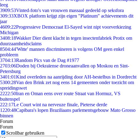
leeg
39
09:53
Vinted-foto's van vrouwen massaal gedeeld op seksfora
3
09:33
XBOX platform krijgt zijn eigen "Platinum" achievements dit
jaar
46
09:22
Progressieve Democraat El-Sayed wint nipt voorverkiezing
Michigan
34
08:18
Wakker Dier dient klacht in tegen insectenfabriek Protix om
duurzaamheidsclaims
85
04:44
'Witte' mannen discrimineren is volgens OM geen enkel
probleem
37
04:13
Random Pics van de Dag #1977
27
03:06
Doden bij Oekraïense droneaanvallen op Moskou en Sint-
Petersburg
34
01:01
Kind overleden na aanrijding door AH-bestelbus in Dordrecht
53
00:28
Van den Brink zet nog eens 14 gemeenten onder toezicht om
spreidingswet
22
22:50
Iran en Oman eens over route Straat van Hormuz, VS
buitenspel
2
22:17
Le Court wint na nerveuze finale, Pieterse derde
12
20:48
Capibara's lopen Braziliaans parlementsgebouw Mato Grosso
binnen
Forum
Forum
Scrollbar gebruiken