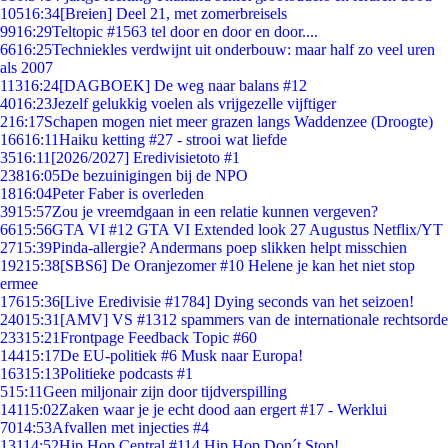
105
16:34
[Breien] Deel 21, met zomerbreisels
99
16:29
Teltopic #1563 tel door en door en door....
66
16:25
Techniekles verdwijnt uit onderbouw: maar half zo veel uren
als 2007
113
16:24
[DAGBOEK] De weg naar balans #12
40
16:23
Jezelf gelukkig voelen als vrijgezelle vijftiger
2
16:17
Schapen mogen niet meer grazen langs Waddenzee (Droogte)
166
16:11
Haiku ketting #27 - strooi wat liefde
35
16:11
[2026/2027] Eredivisietoto #1
238
16:05
De bezuinigingen bij de NPO
18
16:04
Peter Faber is overleden
39
15:57
Zou je vreemdgaan in een relatie kunnen vergeven?
66
15:56
GTA VI #12 GTA VI Extended look 27 Augustus Netflix/YT
27
15:39
Pinda-allergie? Andermans poep slikken helpt misschien
192
15:38
[SBS6] De Oranjezomer #10 Helene je kan het niet stop
ermee
176
15:36
[Live Eredivisie #1784] Dying seconds van het seizoen!
240
15:31
[AMV] VS #1312 spammers van de internationale rechtsorde
233
15:21
Frontpage Feedback Topic #60
144
15:17
De EU-politiek #6 Musk naar Europa!
163
15:13
Politieke podcasts #1
5
15:11
Geen miljonair zijn door tijdverspilling
141
15:02
Zaken waar je je echt dood aan ergert #17 - Werklui
70
14:53
Afvallen met injecties #4
131
14:52
Hip Hop Central #114 Hip Hop Don´t Stop!