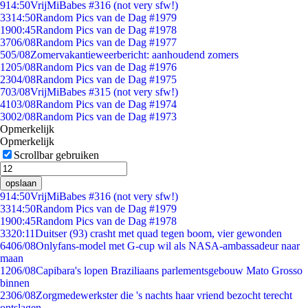
9
14:50
VrijMiBabes #316 (not very sfw!)
33
14:50
Random Pics van de Dag #1979
19
00:45
Random Pics van de Dag #1978
37
06/08
Random Pics van de Dag #1977
5
05/08
Zomervakantieweerbericht: aanhoudend zomers
12
05/08
Random Pics van de Dag #1976
23
04/08
Random Pics van de Dag #1975
7
03/08
VrijMiBabes #315 (not very sfw!)
41
03/08
Random Pics van de Dag #1974
30
02/08
Random Pics van de Dag #1973
Opmerkelijk
Opmerkelijk
Scrollbar gebruiken
opslaan
9
14:50
VrijMiBabes #316 (not very sfw!)
33
14:50
Random Pics van de Dag #1979
19
00:45
Random Pics van de Dag #1978
33
20:11
Duitser (93) crasht met quad tegen boom, vier gewonden
64
06/08
Onlyfans-model met G-cup wil als NASA-ambassadeur naar
maan
12
06/08
Capibara's lopen Braziliaans parlementsgebouw Mato Grosso
binnen
23
06/08
Zorgmedewerkster die 's nachts haar vriend bezocht terecht
ontslagen