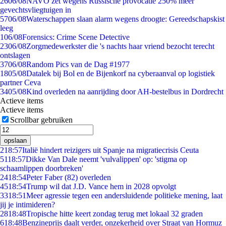
26
06/08
NAVO zet wegens Russische provocatie 250% meer
gevechtsvliegtuigen in
57
06/08
Waterschappen slaan alarm wegens droogte: Gereedschapskist
leeg
1
06/08
Forensics: Crime Scene Detective
23
06/08
Zorgmedewerkster die 's nachts haar vriend bezocht terecht
ontslagen
37
06/08
Random Pics van de Dag #1977
18
05/08
Datalek bij Bol en de Bijenkorf na cyberaanval op logistiek
partner Ceva
34
05/08
Kind overleden na aanrijding door AH-bestelbus in Dordrecht
Actieve items
Actieve items
Scrollbar gebruiken
opslaan
2
18:57
Italië hindert reizigers uit Spanje na migratiecrisis Ceuta
51
18:57
Dikke Van Dale neemt 'vulvalippen' op: 'stigma op
schaamlippen doorbreken'
24
18:54
Peter Faber (82) overleden
45
18:54
Trump wil dat J.D. Vance hem in 2028 opvolgt
33
18:51
Meer agressie tegen een andersluidende politieke mening, laat
jij je intimideren?
28
18:48
Tropische hitte keert zondag terug met lokaal 32 graden
6
18:48
Benzineprijs daalt verder, onzekerheid over Straat van Hormuz