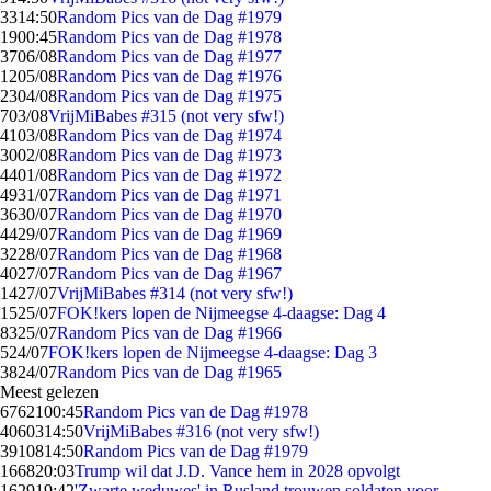
33
14:50
Random Pics van de Dag #1979
19
00:45
Random Pics van de Dag #1978
37
06/08
Random Pics van de Dag #1977
12
05/08
Random Pics van de Dag #1976
23
04/08
Random Pics van de Dag #1975
7
03/08
VrijMiBabes #315 (not very sfw!)
41
03/08
Random Pics van de Dag #1974
30
02/08
Random Pics van de Dag #1973
44
01/08
Random Pics van de Dag #1972
49
31/07
Random Pics van de Dag #1971
36
30/07
Random Pics van de Dag #1970
44
29/07
Random Pics van de Dag #1969
32
28/07
Random Pics van de Dag #1968
40
27/07
Random Pics van de Dag #1967
14
27/07
VrijMiBabes #314 (not very sfw!)
15
25/07
FOK!kers lopen de Nijmeegse 4-daagse: Dag 4
83
25/07
Random Pics van de Dag #1966
5
24/07
FOK!kers lopen de Nijmeegse 4-daagse: Dag 3
38
24/07
Random Pics van de Dag #1965
Meest gelezen
67621
00:45
Random Pics van de Dag #1978
40603
14:50
VrijMiBabes #316 (not very sfw!)
39108
14:50
Random Pics van de Dag #1979
1668
20:03
Trump wil dat J.D. Vance hem in 2028 opvolgt
1629
19:42
'Zwarte weduwes' in Rusland trouwen soldaten voor