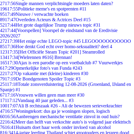
27
17:56
Single mannen verplichtsingle moeders laten daten?
196
17:55
Politieke meme's en spotprenten #11
95
17:49
Nieuwe / verwachte boeken
89
17:47
Overleden Acteurs & Actrices Deel #15
52
17:44
Het grote dagelijkse Trump nieuws topic #31
42
17:44
[Voorspellen] Voorspel de eindstand van de Eredivisie
2026/2027
272
17:39
Het enige echte LEGO-topic #45 LEGOOOOOOOOOOO
85
17:36
Hoe denkt God echt over homo-seksualiteit? deel 4
123
17:35
[Het Officiële Steam Topic #201] Steamrolled
134
17:34
[Wielrennen #616] Brennan!
165
17:30
Ajax is een parodie op een voetbalclub #7 Vuurwerkjes
6
17:29
Opmerkelijke foto's van Funda #243
22
17:27
Op vakantie met (kleine) kinderen #30
79
17:19
De Bondgenoten Spoiler Topic #3
251
17:18
Totale zonsverduistering 12-08-2026 (Groenland, IJsland en
Spanje) #1
67
17:16
Vrouwen willen geen man meer #30
171
17:12
Vandaag 40 jaar geleden... #3
100
17:07
Ali B rechtszaak #26 - Ali de bewezen serieverkrachter
47
16:57
Woningtekort: dus ga je woningen slopen, logisch
60
16:56
Aanbrengen mechanische ventilatie zinvol in oud huis?
22
16:42
Meer dan helft van verkochte auto's is volgend jaar elektrisch
76
16:41
Huisarts doet haar werk onder invloed van alcohol
8
16:34
14-jarige leerling Thailand schiet grootouders en leraren dood