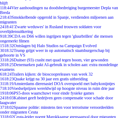
blijft
1
18:44
Vier aanhoudingen na doodsbedreiging burgemeester Depla van
Breda
2
18:43
Smokkelbende opgerold in Spanje, verdienden miljoenen aan
migranten
24
18:41
'Zwarte weduwes' in Rusland trouwen soldaten voor
overlijdensuitkering
9
18:39
CDA en D66 willen ingrijpen tegen 'gluurbrillen' die mensen
ongemerkt filmen
15
18:32
Ontslagen bij Halo Studios na Campaign Evolved
30
18:32
Trump grijpt weer in op automatisch staatsburgerschap bij
geboorte in VS
33
18:26
Duitser (93) crasht met quad tegen boom, vier gewonden
20
18:25
Denemarken pakt AI-gebruik in scholen aan: extra mondelinge
examens
6
18:24
Trailers kijken: de bioscoopreleases van week 32
16
18:23
Quake krijgt na 30 jaar een gratis uitbreiding
31
18:19
Amsterdams dierenasiel DOA overspoeld met babykonijntjes
7
18:10
Voedselprijzen wereldwijd op hoogste niveau in ruim drie jaar
19
18:06
PS5-doos waarschuwt voor einde fysieke games
24
18:03
Kabinet geeft bedrijven geen compensatie voor schade door
laagwater
37
18:02
Spaanse politie: minstens tien voor terrorisme veroordeelden
onder migranten Ceuta
33
18:02
Ceuta-leider noemt Marokkaanse grensaanval door migranten