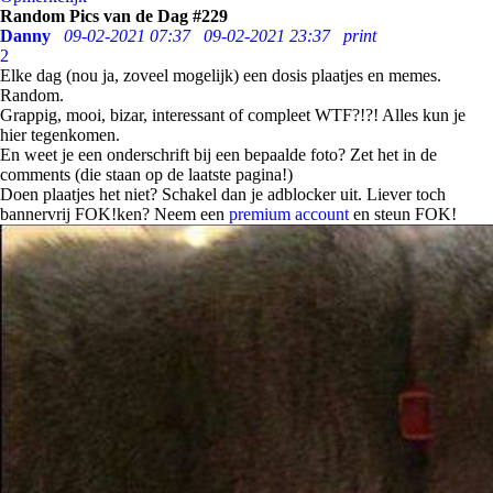
Random Pics van de Dag #229
Danny
09-02-2021 07:37
09-02-2021 23:37
print
2
Elke dag (nou ja, zoveel mogelijk) een dosis plaatjes en memes.
Random.
Grappig, mooi, bizar, interessant of compleet WTF?!?! Alles kun je
hier tegenkomen.
En weet je een onderschrift bij een bepaalde foto? Zet het in de
comments (die staan op de laatste pagina!)
Doen plaatjes het niet? Schakel dan je adblocker uit. Liever toch
bannervrij FOK!ken? Neem een
premium account
en steun FOK!