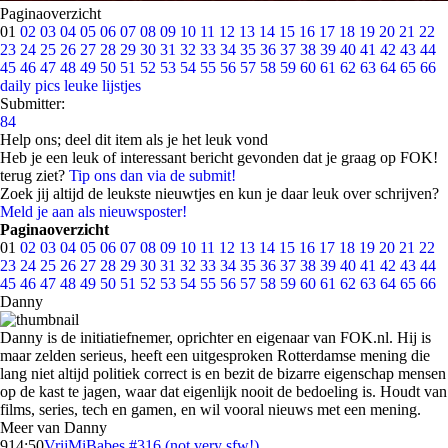
Paginaoverzicht
01
02
03
04
05
06
07
08
09
10
11
12
13
14
15
16
17
18
19
20
21
22
23
24
25
26
27
28
29
30
31
32
33
34
35
36
37
38
39
40
41
42
43
44
45
46
47
48
49
50
51
52
53
54
55
56
57
58
59
60
61
62
63
64
65
66
daily pics
leuke lijstjes
Submitter:
84
Help ons; deel dit item als je het leuk vond
Heb je een leuk of interessant bericht gevonden dat je graag op FOK!
terug ziet?
Tip ons dan via de submit!
Zoek jij altijd de leukste nieuwtjes en kun je daar leuk over schrijven?
Meld je aan als nieuwsposter!
Paginaoverzicht
01
02
03
04
05
06
07
08
09
10
11
12
13
14
15
16
17
18
19
20
21
22
23
24
25
26
27
28
29
30
31
32
33
34
35
36
37
38
39
40
41
42
43
44
45
46
47
48
49
50
51
52
53
54
55
56
57
58
59
60
61
62
63
64
65
66
Danny
Danny is de initiatiefnemer, oprichter en eigenaar van FOK.nl. Hij is
maar zelden serieus, heeft een uitgesproken Rotterdamse mening die
lang niet altijd politiek correct is en bezit de bizarre eigenschap mensen
op de kast te jagen, waar dat eigenlijk nooit de bedoeling is. Houdt van
films, series, tech en gamen, en wil vooral nieuws met een mening.
Meer van Danny
9
14:50
VrijMiBabes #316 (not very sfw!)