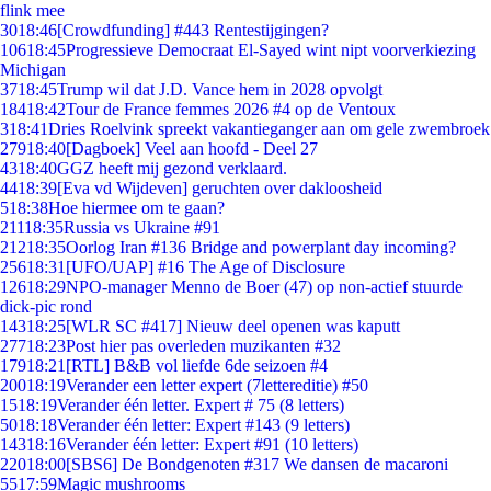
flink mee
30
18:46
[Crowdfunding] #443 Rentestijgingen?
106
18:45
Progressieve Democraat El-Sayed wint nipt voorverkiezing
Michigan
37
18:45
Trump wil dat J.D. Vance hem in 2028 opvolgt
184
18:42
Tour de France femmes 2026 #4 op de Ventoux
3
18:41
Dries Roelvink spreekt vakantieganger aan om gele zwembroek
279
18:40
[Dagboek] Veel aan hoofd - Deel 27
43
18:40
GGZ heeft mij gezond verklaard.
44
18:39
[Eva vd Wijdeven] geruchten over dakloosheid
5
18:38
Hoe hiermee om te gaan?
211
18:35
Russia vs Ukraine #91
212
18:35
Oorlog Iran #136 Bridge and powerplant day incoming?
256
18:31
[UFO/UAP] #16 The Age of Disclosure
126
18:29
NPO-manager Menno de Boer (47) op non-actief stuurde
dick-pic rond
143
18:25
[WLR SC #417] Nieuw deel openen was kaputt
277
18:23
Post hier pas overleden muzikanten #32
179
18:21
[RTL] B&B vol liefde 6de seizoen #4
200
18:19
Verander een letter expert (7lettereditie) #50
15
18:19
Verander één letter. Expert # 75 (8 letters)
50
18:18
Verander één letter: Expert #143 (9 letters)
143
18:16
Verander één letter: Expert #91 (10 letters)
220
18:00
[SBS6] De Bondgenoten #317 We dansen de macaroni
55
17:59
Magic mushrooms