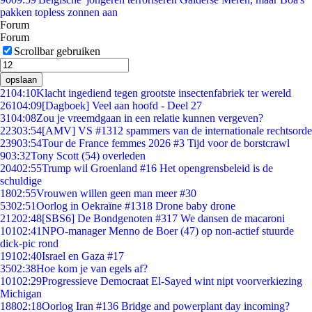
pakken topless zonnen aan
Forum
Forum
Scrollbar gebruiken
opslaan
21
04:10
Klacht ingediend tegen grootste insectenfabriek ter wereld
261
04:09
[Dagboek] Veel aan hoofd - Deel 27
31
04:08
Zou je vreemdgaan in een relatie kunnen vergeven?
223
03:54
[AMV] VS #1312 spammers van de internationale rechtsorde
239
03:54
Tour de France femmes 2026 #3 Tijd voor de borstcrawl
9
03:32
Tony Scott (54) overleden
204
02:55
Trump wil Groenland #16 Het opengrensbeleid is de
schuldige
18
02:55
Vrouwen willen geen man meer #30
53
02:51
Oorlog in Oekraïne #1318 Drone baby drone
212
02:48
[SBS6] De Bondgenoten #317 We dansen de macaroni
101
02:41
NPO-manager Menno de Boer (47) op non-actief stuurde
dick-pic rond
191
02:40
Israel en Gaza #17
35
02:38
Hoe kom je van egels af?
101
02:29
Progressieve Democraat El-Sayed wint nipt voorverkiezing
Michigan
188
02:18
Oorlog Iran #136 Bridge and powerplant day incoming?