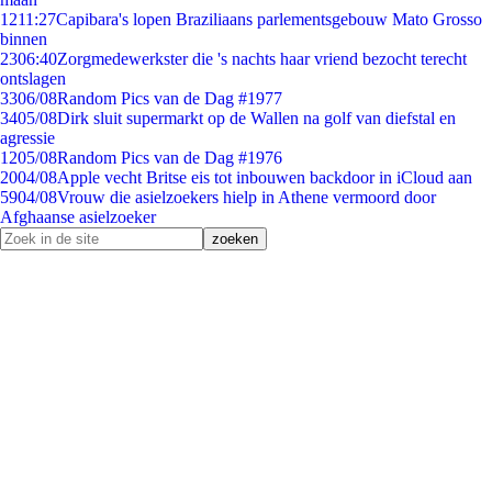
12
11:27
Capibara's lopen Braziliaans parlementsgebouw Mato Grosso
binnen
23
06:40
Zorgmedewerkster die 's nachts haar vriend bezocht terecht
ontslagen
33
06/08
Random Pics van de Dag #1977
34
05/08
Dirk sluit supermarkt op de Wallen na golf van diefstal en
agressie
12
05/08
Random Pics van de Dag #1976
20
04/08
Apple vecht Britse eis tot inbouwen backdoor in iCloud aan
59
04/08
Vrouw die asielzoekers hielp in Athene vermoord door
Afghaanse asielzoeker