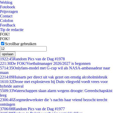
Weblog
Fotoboek
Prijsvragen
Contact
Colofon
Feedback
Tip de redactie
FOK!
FOK!
Scrollbar gebruiken
opslaan
19
22:45
Random Pics van de Dag #1978
2
21:30
De FOK!Voetbalmanager 2026/2027 is begonnen
57
14:35
Onlyfans-model met G-cup wil als NASA-ambassadeur naar
maan
22
14:09
Huisarts per direct uit vak gezet om ernstig alcoholmisbruik
16
10:32
Drone met explosieven bij Duits vliegveld voedt vrees voor
hybride aanval
55
09:33
Waterschappen slaan alarm wegens droogte: Gereedschapskist
leeg
23
06:40
Zorgmedewerkster die 's nachts haar vriend bezocht terecht
ontslagen
37
06/08
Random Pics van de Dag #1977