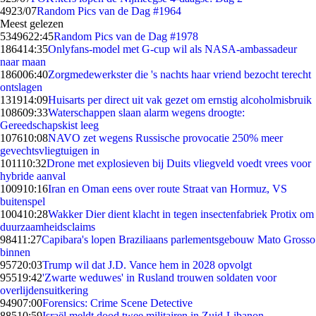
49
23/07
Random Pics van de Dag #1964
Meest gelezen
53496
22:45
Random Pics van de Dag #1978
1864
14:35
Onlyfans-model met G-cup wil als NASA-ambassadeur
naar maan
1860
06:40
Zorgmedewerkster die 's nachts haar vriend bezocht terecht
ontslagen
1319
14:09
Huisarts per direct uit vak gezet om ernstig alcoholmisbruik
1086
09:33
Waterschappen slaan alarm wegens droogte:
Gereedschapskist leeg
1076
10:08
NAVO zet wegens Russische provocatie 250% meer
gevechtsvliegtuigen in
1011
10:32
Drone met explosieven bij Duits vliegveld voedt vrees voor
hybride aanval
1009
10:16
Iran en Oman eens over route Straat van Hormuz, VS
buitenspel
1004
10:28
Wakker Dier dient klacht in tegen insectenfabriek Protix om
duurzaamheidsclaims
984
11:27
Capibara's lopen Braziliaans parlementsgebouw Mato Grosso
binnen
957
20:03
Trump wil dat J.D. Vance hem in 2028 opvolgt
955
19:42
'Zwarte weduwes' in Rusland trouwen soldaten voor
overlijdensuitkering
949
07:00
Forensics: Crime Scene Detective
885
10:59
Israël meldt dood twee militairen in Zuid-Libanon,