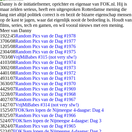
Danny is de initiatiefnemer, oprichter en eigenaar van FOK.nl. Hij is
maar zelden serieus, heeft een uitgesproken Rotterdamse mening die
lang niet altijd politiek correct is en bezit de bizarre eigenschap mensen
op de kast te jagen, waar dat eigenlijk nooit de bedoeling is. Houdt van
films, series, tech en gamen, en wil vooral nieuws met een mening.
Meer van Danny
19
22:45
Random Pics van de Dag #1978
37
06/08
Random Pics van de Dag #1977
12
05/08
Random Pics van de Dag #1976
23
04/08
Random Pics van de Dag #1975
7
03/08
VrijMiBabes #315 (not very sfw!)
41
03/08
Random Pics van de Dag #1974
30
02/08
Random Pics van de Dag #1973
44
01/08
Random Pics van de Dag #1972
49
31/07
Random Pics van de Dag #1971
36
30/07
Random Pics van de Dag #1970
44
29/07
Random Pics van de Dag #1969
32
28/07
Random Pics van de Dag #1968
40
27/07
Random Pics van de Dag #1967
14
27/07
VrijMiBabes #314 (not very sfw!)
15
25/07
FOK!kers lopen de Nijmeegse 4-daagse: Dag 4
83
25/07
Random Pics van de Dag #1966
5
24/07
FOK!kers lopen de Nijmeegse 4-daagse: Dag 3
38
24/07
Random Pics van de Dag #1965
5
23/07
FOK!kers lopen de Nijmeegse 4-daagse: Dag 2