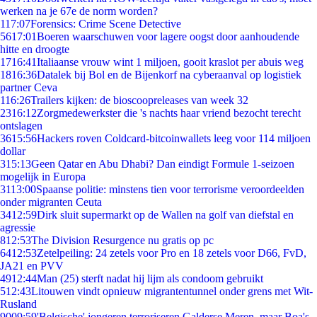
werken na je 67e de norm worden?
1
17:07
Forensics: Crime Scene Detective
56
17:01
Boeren waarschuwen voor lagere oogst door aanhoudende
hitte en droogte
17
16:41
Italiaanse vrouw wint 1 miljoen, gooit kraslot per abuis weg
18
16:36
Datalek bij Bol en de Bijenkorf na cyberaanval op logistiek
partner Ceva
1
16:26
Trailers kijken: de bioscoopreleases van week 32
23
16:12
Zorgmedewerkster die 's nachts haar vriend bezocht terecht
ontslagen
36
15:56
Hackers roven Coldcard-bitcoinwallets leeg voor 114 miljoen
dollar
3
15:13
Geen Qatar en Abu Dhabi? Dan eindigt Formule 1-seizoen
mogelijk in Europa
31
13:00
Spaanse politie: minstens tien voor terrorisme veroordeelden
onder migranten Ceuta
34
12:59
Dirk sluit supermarkt op de Wallen na golf van diefstal en
agressie
8
12:53
The Division Resurgence nu gratis op pc
64
12:53
Zetelpeiling: 24 zetels voor Pro en 18 zetels voor D66, FvD,
JA21 en PVV
49
12:44
Man (25) sterft nadat hij lijm als condoom gebruikt
5
12:43
Litouwen vindt opnieuw migrantentunnel onder grens met Wit-
Rusland
90
09:59
'Belgische' jongeren terroriseren Galderse Meren, maar Boa's