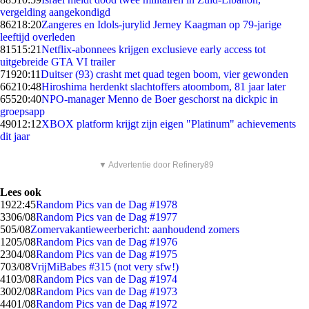
vergelding aangekondigd
862
18:20
Zangeres en Idols-jurylid Jerney Kaagman op 79-jarige
leeftijd overleden
815
15:21
Netflix-abonnees krijgen exclusieve early access tot
uitgebreide GTA VI trailer
719
20:11
Duitser (93) crasht met quad tegen boom, vier gewonden
662
10:48
Hiroshima herdenkt slachtoffers atoombom, 81 jaar later
655
20:40
NPO-manager Menno de Boer geschorst na dickpic in
groepsapp
490
12:12
XBOX platform krijgt zijn eigen "Platinum" achievements
dit jaar
▼ Advertentie door Refinery89
Lees ook
19
22:45
Random Pics van de Dag #1978
33
06/08
Random Pics van de Dag #1977
5
05/08
Zomervakantieweerbericht: aanhoudend zomers
12
05/08
Random Pics van de Dag #1976
23
04/08
Random Pics van de Dag #1975
7
03/08
VrijMiBabes #315 (not very sfw!)
41
03/08
Random Pics van de Dag #1974
30
02/08
Random Pics van de Dag #1973
44
01/08
Random Pics van de Dag #1972