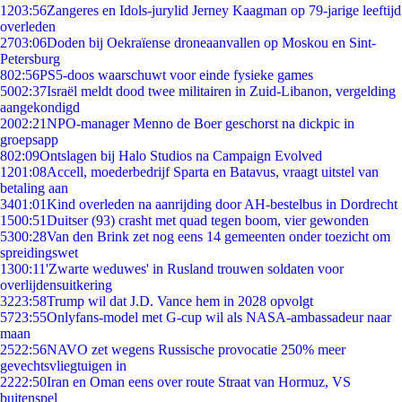
12
03:56
Zangeres en Idols-jurylid Jerney Kaagman op 79-jarige leeftijd
overleden
27
03:06
Doden bij Oekraïense droneaanvallen op Moskou en Sint-
Petersburg
8
02:56
PS5-doos waarschuwt voor einde fysieke games
50
02:37
Israël meldt dood twee militairen in Zuid-Libanon, vergelding
aangekondigd
20
02:21
NPO-manager Menno de Boer geschorst na dickpic in
groepsapp
8
02:09
Ontslagen bij Halo Studios na Campaign Evolved
12
01:08
Accell, moederbedrijf Sparta en Batavus, vraagt uitstel van
betaling aan
34
01:01
Kind overleden na aanrijding door AH-bestelbus in Dordrecht
15
00:51
Duitser (93) crasht met quad tegen boom, vier gewonden
53
00:28
Van den Brink zet nog eens 14 gemeenten onder toezicht om
spreidingswet
13
00:11
'Zwarte weduwes' in Rusland trouwen soldaten voor
overlijdensuitkering
32
23:58
Trump wil dat J.D. Vance hem in 2028 opvolgt
57
23:55
Onlyfans-model met G-cup wil als NASA-ambassadeur naar
maan
25
22:56
NAVO zet wegens Russische provocatie 250% meer
gevechtsvliegtuigen in
22
22:50
Iran en Oman eens over route Straat van Hormuz, VS
buitenspel