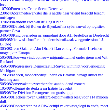
leeg
1
07:00
Forensics: Crime Scene Detective
23
06:40
Zorgmedewerkster die 's nachts haar vriend bezocht terecht
ontslagen
37
06/08
Random Pics van de Dag #1977
18
05/08
Datalek bij Bol en de Bijenkorf na cyberaanval op logistiek
partner Ceva
34
05/08
Kind overleden na aanrijding door AH-bestelbus in Dordrecht
6
05/08
Nieuw slachtoffer in kindermisbruikzaak zorgprofessional Jan
B. (66)
3
05/08
Geen Qatar en Abu Dhabi? Dan eindigt Formule 1-seizoen
mogelijk in Europa
5
05/08
Litouwen vindt opnieuw migrantentunnel onder grens met Wit-
Rusland
45
05/08
Progressieve Democraat El-Sayed wint nipt voorverkiezing
Michigan
12
05/08
Accell, moederbedrijf Sparta en Batavus, vraagt uitstel van
betaling aan
5
05/08
Zomervakantieweerbericht: aanhoudend zomers
1
05/08
Vollering de sterkste na lastige heuvelrit
8
05/08
The Division Resurgence nu gratis op pc
36
05/08
Hackers roven Coldcard-bitcoinwallets leeg voor 114 miljoen
dollar
45
05/08
Doorwerken na AOW-leeftijd vaker vastgelegd in cao's, moet