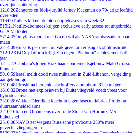
overlijdensuitkering
12
18:20
Zangeres en Idols-jurylid Jerney Kaagman op 79-jarige leeftijd
overleden
1
16:00
Trailers kijken: de bioscoopreleases van week 32
5
15:21
Netflix-abonnees krijgen exclusieve early access tot uitgebreide
GTA VI trailer
57
14:35
Onlyfans-model met G-cup wil als NASA-ambassadeur naar
maan
22
14:09
Huisarts per direct uit vak gezet om ernstig alcoholmisbruik
2
12:12
XBOX platform krijgt zijn eigen "Platinum" achievements dit
jaar
12
11:27
Capibara's lopen Braziliaans parlementsgebouw Mato Grosso
binnen
50
10:59
Israël meldt dood twee militairen in Zuid-Libanon, vergelding
aangekondigd
15
10:48
Hiroshima herdenkt slachtoffers atoombom, 81 jaar later
16
10:32
Drone met explosieven bij Duits vliegveld voedt vrees voor
hybride aanval
33
10:28
Wakker Dier dient klacht in tegen insectenfabriek Protix om
duurzaamheidsclaims
22
10:16
Iran en Oman eens over route Straat van Hormuz, VS
buitenspel
25
10:08
NAVO zet wegens Russische provocatie 250% meer
gevechtsvliegtuigen in
55
09:33
Waterschappen slaan alarm wegens droogte: Gereedschapskist