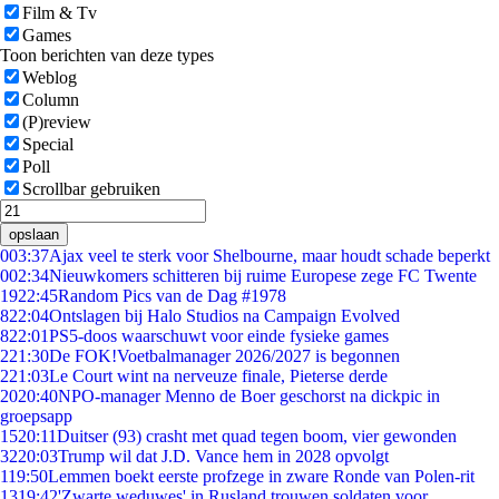
Film & Tv
Games
Toon berichten van deze types
Weblog
Column
(P)review
Special
Poll
Scrollbar gebruiken
opslaan
0
03:37
Ajax veel te sterk voor Shelbourne, maar houdt schade beperkt
0
02:34
Nieuwkomers schitteren bij ruime Europese zege FC Twente
19
22:45
Random Pics van de Dag #1978
8
22:04
Ontslagen bij Halo Studios na Campaign Evolved
8
22:01
PS5-doos waarschuwt voor einde fysieke games
2
21:30
De FOK!Voetbalmanager 2026/2027 is begonnen
2
21:03
Le Court wint na nerveuze finale, Pieterse derde
20
20:40
NPO-manager Menno de Boer geschorst na dickpic in
groepsapp
15
20:11
Duitser (93) crasht met quad tegen boom, vier gewonden
32
20:03
Trump wil dat J.D. Vance hem in 2028 opvolgt
1
19:50
Lemmen boekt eerste profzege in zware Ronde van Polen-rit
13
19:42
'Zwarte weduwes' in Rusland trouwen soldaten voor