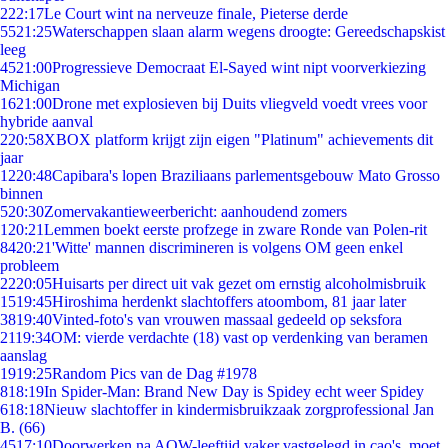
2
22:17
Le Court wint na nerveuze finale, Pieterse derde
55
21:25
Waterschappen slaan alarm wegens droogte: Gereedschapskist
leeg
45
21:00
Progressieve Democraat El-Sayed wint nipt voorverkiezing
Michigan
16
21:00
Drone met explosieven bij Duits vliegveld voedt vrees voor
hybride aanval
2
20:58
XBOX platform krijgt zijn eigen "Platinum" achievements dit
jaar
12
20:48
Capibara's lopen Braziliaans parlementsgebouw Mato Grosso
binnen
5
20:30
Zomervakantieweerbericht: aanhoudend zomers
1
20:21
Lemmen boekt eerste profzege in zware Ronde van Polen-rit
84
20:21
'Witte' mannen discrimineren is volgens OM geen enkel
probleem
22
20:05
Huisarts per direct uit vak gezet om ernstig alcoholmisbruik
15
19:45
Hiroshima herdenkt slachtoffers atoombom, 81 jaar later
38
19:40
Vinted-foto's van vrouwen massaal gedeeld op seksfora
21
19:34
OM: vierde verdachte (18) vast op verdenking van beramen
aanslag
19
19:25
Random Pics van de Dag #1978
8
18:19
In Spider-Man: Brand New Day is Spidey echt weer Spidey
6
18:18
Nieuw slachtoffer in kindermisbruikzaak zorgprofessional Jan
B. (66)
45
17:10
Doorwerken na AOW-leeftijd vaker vastgelegd in cao's, moet