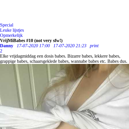
Special
Leuke lijstjes
Opmerkelijk
VrijMiBabes #10 (not very sfw!)
Danny
17-07-2020 17:00
17-07-2020 21:23
print
2
Elke vrijdagmiddag een dosis babes. Bizarre babes, lekkere babes,
grappige babes, schaarsgeklede babes, wannabe babes etc. Babes dus.