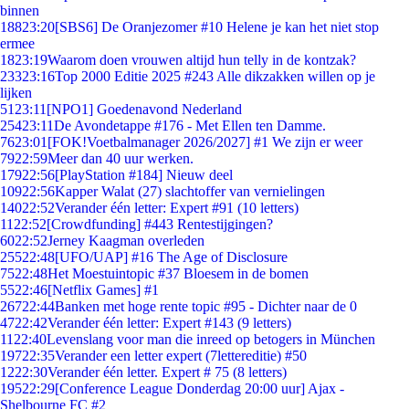
binnen
188
23:20
[SBS6] De Oranjezomer #10 Helene je kan het niet stop
ermee
18
23:19
Waarom doen vrouwen altijd hun telly in de kontzak?
233
23:16
Top 2000 Editie 2025 #243 Alle dikzakken willen op je
lijken
51
23:11
[NPO1] Goedenavond Nederland
254
23:11
De Avondetappe #176 - Met Ellen ten Damme.
76
23:01
[FOK!Voetbalmanager 2026/2027] #1 We zijn er weer
79
22:59
Meer dan 40 uur werken.
179
22:56
[PlayStation #184] Nieuw deel
109
22:56
Kapper Walat (27) slachtoffer van vernielingen
140
22:52
Verander één letter: Expert #91 (10 letters)
11
22:52
[Crowdfunding] #443 Rentestijgingen?
60
22:52
Jerney Kaagman overleden
255
22:48
[UFO/UAP] #16 The Age of Disclosure
75
22:48
Het Moestuintopic #37 Bloesem in de bomen
55
22:46
[Netflix Games] #1
267
22:44
Banken met hoge rente topic #95 - Dichter naar de 0
47
22:42
Verander één letter: Expert #143 (9 letters)
11
22:40
Levenslang voor man die inreed op betogers in München
197
22:35
Verander een letter expert (7lettereditie) #50
12
22:30
Verander één letter. Expert # 75 (8 letters)
195
22:29
[Conference League Donderdag 20:00 uur] Ajax -
Shelbourne FC #2