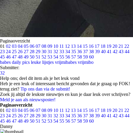
Paginaoverzicht
01
02
03
04
05
06
07
08
09
10
11
12
13
14
15
16
17
18
19
20
21
22
23
24
25
26
27
28
29
30
31
32
33
34
35
36
37
38
39
40
41
42
43
44
45
46
47
48
49
50
51
52
53
54
55
56
57
58
59
60
babes
daily pics
leuke lijstjes
vrijmibabes
vrijmibo
Submitter:
32
Help ons; deel dit item als je het leuk vond
Heb je een leuk of interessant bericht gevonden dat je graag op FOK!
terug ziet?
Tip ons dan via de submit!
Zoek jij altijd de leukste nieuwtjes en kun je daar leuk over schrijven?
Meld je aan als nieuwsposter!
Paginaoverzicht
01
02
03
04
05
06
07
08
09
10
11
12
13
14
15
16
17
18
19
20
21
22
23
24
25
26
27
28
29
30
31
32
33
34
35
36
37
38
39
40
41
42
43
44
45
46
47
48
49
50
51
52
53
54
55
56
57
58
59
60
Danny