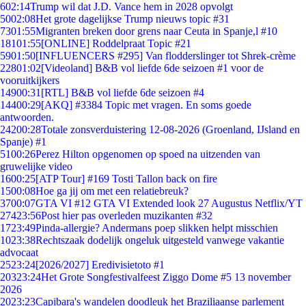
6
02:14
Trump wil dat J.D. Vance hem in 2028 opvolgt
50
02:08
Het grote dagelijkse Trump nieuws topic #31
73
01:55
Migranten breken door grens naar Ceuta in Spanje,l #10
181
01:55
[ONLINE] Roddelpraat Topic #21
59
01:50
[INFLUENCERS #295] Van flodderslinger tot Shrek-crème
228
01:02
[Videoland] B&B vol liefde 6de seizoen #1 voor de
vooruitkijkers
149
00:31
[RTL] B&B vol liefde 6de seizoen #4
144
00:29
[AKQ] #3384 Topic met vragen. En soms goede
antwoorden.
242
00:28
Totale zonsverduistering 12-08-2026 (Groenland, IJsland en
Spanje) #1
51
00:26
Perez Hilton opgenomen op spoed na uitzenden van
gruwelijke video
16
00:25
[ATP Tour] #169 Tosti Tallon back on fire
15
00:08
Hoe ga jij om met een relatiebreuk?
37
00:07
GTA VI #12 GTA VI Extended look 27 Augustus Netflix/YT
274
23:56
Post hier pas overleden muzikanten #32
17
23:49
Pinda-allergie? Andermans poep slikken helpt misschien
10
23:38
Rechtszaak dodelijk ongeluk uitgesteld vanwege vakantie
advocaat
25
23:24
[2026/2027] Eredivisietoto #1
203
23:24
Het Grote Songfestivalfeest Ziggo Dome #5 13 november
2026
20
23:23
Capibara's wandelen doodleuk het Braziliaanse parlement