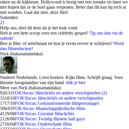
raken na de kijkbeurt. Hollywood is bezig met een remake en laten we
niet hopen dat ze de boel gaan verpesten. Beter dan dit kan hij toch al
niet worden. Gaat dat zien, deze film!
Submitter:
21
Help ons; deel dit item als je het leuk vond
Heb je een hete scoop over een celebrity gespot?
Tip ons dan via de
submit!
Ben je film- of seriefanaat en hou je ervan erover te schrijven?
Word
dan filmredacteur!
Nick (hakunamatafaka)
Studeert Nederlands. Leest boeken. Kijkt films. Schrijft graag. Voor
literaire hoogstandjes van zijn hand
klik je hier
Meer van Nick (hakunamatafaka)
9
26/11
FOK!focus: filmclichés en andere verschijnselen (2)
33
18/10
FOK!focus: filmclichés en andere verschijnselen
17
17/10
FOK!focus: Getransformeerde filmpersonages
5
06/03
FOK!focus: Maatschappijkritische films
41
29/08
FOK!focus: Grootste filmclichés
21
26/06
FOK!focus: Twintig illustere bad guys
27
16/04
FOK!focus: Onderschatte films