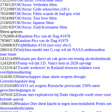
132
22/01
FOK!focus: Overschatte films
27
30/12
FOK!focus: Verboden films
37
22/09
FOK!focus: Geile seksscènes (18+)
76
10/08
FOK!focus: Films waarin de bad guy wint
19
24/06
FOK!focus: True love films
21
18/02
FOK!focus: Japanse films
21
01/02
FOK!focus: Zuid-Koreaanse films
Meest gelezen
57928
00:45
Random Pics van de Dag #1978
7858
07:34
Random Pics van de Dag #1979
5200
08:03
VrijMiBabes #316 (not very sfw!)
2061
14:35
Onlyfans-model met G-cup wil als NASA-ambassadeur
naar maan
1432
14:09
Huisarts per direct uit vak gezet om ernstig alcoholmisbruik
1243
20:03
Trump wil dat J.D. Vance hem in 2028 opvolgt
1232
19:42
'Zwarte weduwes' in Rusland trouwen soldaten voor
overlijdensuitkering
1141
09:33
Waterschappen slaan alarm wegens droogte:
Gereedschapskist leeg
1133
10:08
NAVO zet wegens Russische provocatie 250% meer
gevechtsvliegtuigen in
1076
10:32
Drone met explosieven bij Duits vliegveld voedt vrees voor
hybride aanval
1066
10:28
Wakker Dier dient klacht in tegen insectenfabriek Protix om
duurzaamheidsclaims