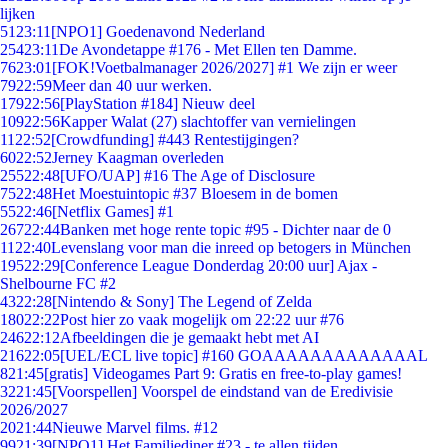
lijken
51
23:11
[NPO1] Goedenavond Nederland
254
23:11
De Avondetappe #176 - Met Ellen ten Damme.
76
23:01
[FOK!Voetbalmanager 2026/2027] #1 We zijn er weer
79
22:59
Meer dan 40 uur werken.
179
22:56
[PlayStation #184] Nieuw deel
109
22:56
Kapper Walat (27) slachtoffer van vernielingen
11
22:52
[Crowdfunding] #443 Rentestijgingen?
60
22:52
Jerney Kaagman overleden
255
22:48
[UFO/UAP] #16 The Age of Disclosure
75
22:48
Het Moestuintopic #37 Bloesem in de bomen
55
22:46
[Netflix Games] #1
267
22:44
Banken met hoge rente topic #95 - Dichter naar de 0
11
22:40
Levenslang voor man die inreed op betogers in München
195
22:29
[Conference League Donderdag 20:00 uur] Ajax -
Shelbourne FC #2
43
22:28
[Nintendo & Sony] The Legend of Zelda
180
22:22
Post hier zo vaak mogelijk om 22:22 uur #76
246
22:12
Afbeeldingen die je gemaakt hebt met AI
216
22:05
[UEL/ECL live topic] #160 GOAAAAAAAAAAAAAL
8
21:45
[gratis] Videogames Part 9: Gratis en free-to-play games!
32
21:45
[Voorspellen] Voorspel de eindstand van de Eredivisie
2026/2027
20
21:44
Nieuwe Marvel films. #12
99
21:39
[NPO1] Het Familiediner #23 - te allen tijden