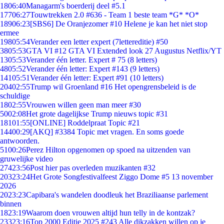
18
06:40
Managarm's boerderij deel #5.1
177
06:27
Touwtrekken 2.0 #636 - Team 1 beste team *G* *O*
189
06:23
[SBS6] De Oranjezomer #10 Helene je kan het niet stop
ermee
198
05:54
Verander een letter expert (7lettereditie) #50
38
05:53
GTA VI #12 GTA VI Extended look 27 Augustus Netflix/YT
13
05:53
Verander één letter. Expert # 75 (8 letters)
48
05:52
Verander één letter: Expert #143 (9 letters)
141
05:51
Verander één letter: Expert #91 (10 letters)
204
02:55
Trump wil Groenland #16 Het opengrensbeleid is de
schuldige
18
02:55
Vrouwen willen geen man meer #30
50
02:08
Het grote dagelijkse Trump nieuws topic #31
181
01:55
[ONLINE] Roddelpraat Topic #21
144
00:29
[AKQ] #3384 Topic met vragen. En soms goede
antwoorden.
51
00:26
Perez Hilton opgenomen op spoed na uitzenden van
gruwelijke video
274
23:56
Post hier pas overleden muzikanten #32
203
23:24
Het Grote Songfestivalfeest Ziggo Dome #5 13 november
2026
20
23:23
Capibara's wandelen doodleuk het Braziliaanse parlement
binnen
18
23:19
Waarom doen vrouwen altijd hun telly in de kontzak?
233
23:16
Top 2000 Editie 2025 #243 Alle dikzakken willen op je