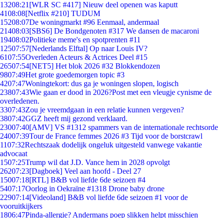
132
08:21
[WLR SC #417] Nieuw deel openen was kaputt
41
08:08
[Netflix #210] TUDUM
152
08:07
De woningmarkt #96 Eenmaal, andermaal
214
08:03
[SBS6] De Bondgenoten #317 We dansen de macaroni
194
08:02
Politieke meme's en spotprenten #11
125
07:57
[Nederlands Elftal] Op naar Louis IV?
61
07:55
Overleden Acteurs & Actrices Deel #15
265
07:54
[NET5] Het blok 2026 #32 Blokkendozen
98
07:49
Het grote goedemorgen topic #3
42
07:47
Woningtekort: dus ga je woningen slopen, logisch
238
07:43
Wie gaan er dood in 2026?Post met een vleugje cynisme de
overledenen.
33
07:43
Zou je vreemdgaan in een relatie kunnen vergeven?
38
07:42
GGZ heeft mij gezond verklaard.
230
07:40
[AMV] VS #1312 spammers van de internationale rechtsorde
240
07:39
Tour de France femmes 2026 #3 Tijd voor de borstcrawl
11
07:32
Rechtszaak dodelijk ongeluk uitgesteld vanwege vakantie
advocaat
15
07:25
Trump wil dat J.D. Vance hem in 2028 opvolgt
262
07:23
[Dagboek] Veel aan hoofd - Deel 27
150
07:18
[RTL] B&B vol liefde 6de seizoen #4
54
07:17
Oorlog in Oekraïne #1318 Drone baby drone
229
07:14
[Videoland] B&B vol liefde 6de seizoen #1 voor de
vooruitkijkers
18
06:47
Pinda-allergie? Andermans poep slikken helpt misschien