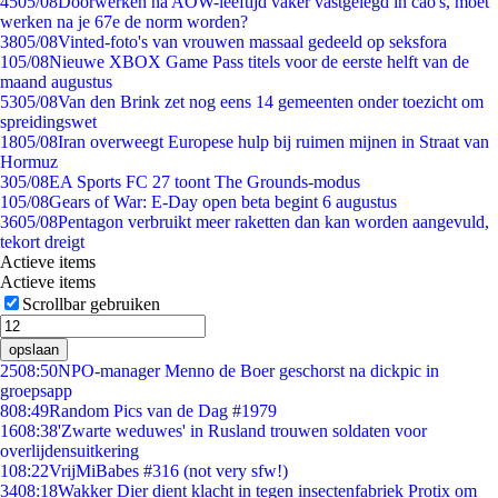
45
05/08
Doorwerken na AOW-leeftijd vaker vastgelegd in cao's, moet
werken na je 67e de norm worden?
38
05/08
Vinted-foto's van vrouwen massaal gedeeld op seksfora
1
05/08
Nieuwe XBOX Game Pass titels voor de eerste helft van de
maand augustus
53
05/08
Van den Brink zet nog eens 14 gemeenten onder toezicht om
spreidingswet
18
05/08
Iran overweegt Europese hulp bij ruimen mijnen in Straat van
Hormuz
3
05/08
EA Sports FC 27 toont The Grounds-modus
1
05/08
Gears of War: E-Day open beta begint 6 augustus
36
05/08
Pentagon verbruikt meer raketten dan kan worden aangevuld,
tekort dreigt
Actieve items
Actieve items
Scrollbar gebruiken
opslaan
25
08:50
NPO-manager Menno de Boer geschorst na dickpic in
groepsapp
8
08:49
Random Pics van de Dag #1979
16
08:38
'Zwarte weduwes' in Rusland trouwen soldaten voor
overlijdensuitkering
1
08:22
VrijMiBabes #316 (not very sfw!)
34
08:18
Wakker Dier dient klacht in tegen insectenfabriek Protix om