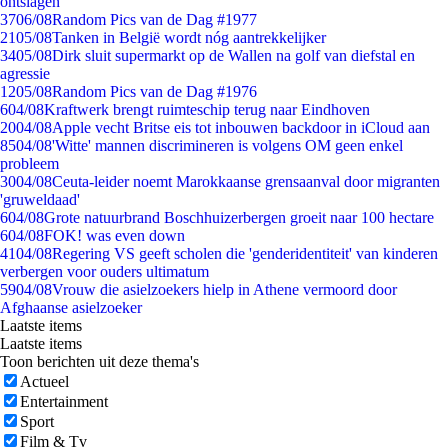
ontslagen
37
06/08
Random Pics van de Dag #1977
21
05/08
Tanken in België wordt nóg aantrekkelijker
34
05/08
Dirk sluit supermarkt op de Wallen na golf van diefstal en
agressie
12
05/08
Random Pics van de Dag #1976
6
04/08
Kraftwerk brengt ruimteschip terug naar Eindhoven
20
04/08
Apple vecht Britse eis tot inbouwen backdoor in iCloud aan
85
04/08
'Witte' mannen discrimineren is volgens OM geen enkel
probleem
30
04/08
Ceuta-leider noemt Marokkaanse grensaanval door migranten
'gruweldaad'
6
04/08
Grote natuurbrand Boschhuizerbergen groeit naar 100 hectare
6
04/08
FOK! was even down
41
04/08
Regering VS geeft scholen die 'genderidentiteit' van kinderen
verbergen voor ouders ultimatum
59
04/08
Vrouw die asielzoekers hielp in Athene vermoord door
Afghaanse asielzoeker
Laatste items
Laatste items
Toon berichten uit deze thema's
Actueel
Entertainment
Sport
Film & Tv