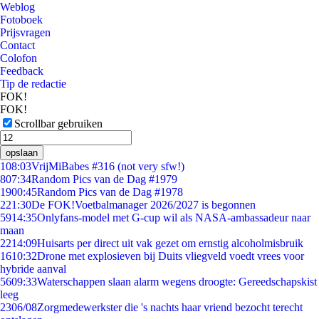
Weblog
Fotoboek
Prijsvragen
Contact
Colofon
Feedback
Tip de redactie
FOK!
FOK!
Scrollbar gebruiken
opslaan
1
08:03
VrijMiBabes #316 (not very sfw!)
8
07:34
Random Pics van de Dag #1979
19
00:45
Random Pics van de Dag #1978
2
21:30
De FOK!Voetbalmanager 2026/2027 is begonnen
59
14:35
Onlyfans-model met G-cup wil als NASA-ambassadeur naar
maan
22
14:09
Huisarts per direct uit vak gezet om ernstig alcoholmisbruik
16
10:32
Drone met explosieven bij Duits vliegveld voedt vrees voor
hybride aanval
56
09:33
Waterschappen slaan alarm wegens droogte: Gereedschapskist
leeg
23
06/08
Zorgmedewerkster die 's nachts haar vriend bezocht terecht