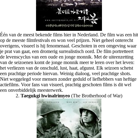
Één van de meest bekende films hier in Nederland. De film was een hit
op de meeste filmfestivals en won veel prijzen. Niet geheel onterecht
overigens, visueel is hij fenomenaal. Geschoten in een omgeving waar
je prat van gaat, een dromerig surrealistisch oord. De film portretteert
de levenscyclus van een oude en jonge monnik. Met de uiteenzetting
van de seizoenen komt de jonge monnik meer te leren over het leven:
het verliezen van de onschuld, lust, haat, afgunst. Elk seizoen schetst
een prachtige periode hiervan. Weinig dialoog, veel prachtige shots.
Niet weggelegd voor mensen zonder geduld of liefhebbers van heftige
actiefilms. Voor fans van visueel, prachtig geschoten films is dit wel
een onverbiddelijk meesterwerk.
2.
Taegukgi hwinalrimyeo
(The Brotherhood of War)