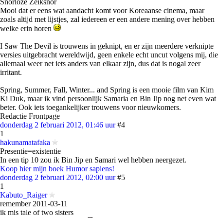
Snorloze Zeiksnor
Mooi dat er eens wat aandacht komt voor Koreaanse cinema, maar
zoals altijd met lijstjes, zal iedereen er een andere mening over hebben
welke erin horen
I Saw The Devil is trouwens in geknipt, en er zijn meerdere verknipte
versies uitgebracht wereldwijd, geen enkele echt uncut volgens mij, die
allemaal weer net iets anders van elkaar zijn, dus dat is nogal zeer
irritant.
Spring, Summer, Fall, Winter... and Spring is een mooie film van Kim
Ki Duk, maar ik vind persoonlijk Samaria en Bin Jip nog net even wat
beter. Ook iets toegankelijker trouwens voor nieuwkomers.
Redactie Frontpage
donderdag 2 februari 2012, 01:46 uur
#4
1
hakunamatafaka
Presentie=existentie
In een tip 10 zou ik Bin Jip en Samari wel hebben neergezet.
Koop hier mijn boek Humor sapiens!
donderdag 2 februari 2012, 02:00 uur
#5
1
Kabuto_Raiger
remember 2011-03-11
ik mis tale of two sisters