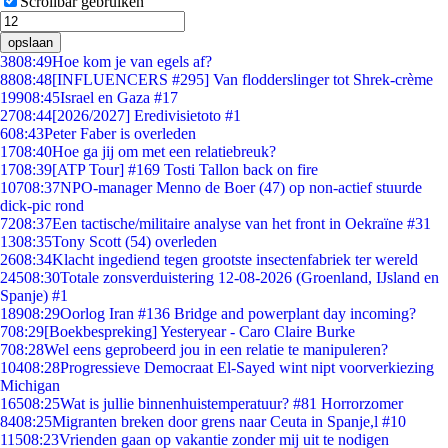
Scrollbar gebruiken
opslaan
38
08:49
Hoe kom je van egels af?
88
08:48
[INFLUENCERS #295] Van flodderslinger tot Shrek-crème
199
08:45
Israel en Gaza #17
27
08:44
[2026/2027] Eredivisietoto #1
6
08:43
Peter Faber is overleden
17
08:40
Hoe ga jij om met een relatiebreuk?
17
08:39
[ATP Tour] #169 Tosti Tallon back on fire
107
08:37
NPO-manager Menno de Boer (47) op non-actief stuurde
dick-pic rond
72
08:37
Een tactische/militaire analyse van het front in Oekraïne #31
13
08:35
Tony Scott (54) overleden
26
08:34
Klacht ingediend tegen grootste insectenfabriek ter wereld
245
08:30
Totale zonsverduistering 12-08-2026 (Groenland, IJsland en
Spanje) #1
189
08:29
Oorlog Iran #136 Bridge and powerplant day incoming?
7
08:29
[Boekbespreking] Yesteryear - Caro Claire Burke
7
08:28
Wel eens geprobeerd jou in een relatie te manipuleren?
104
08:28
Progressieve Democraat El-Sayed wint nipt voorverkiezing
Michigan
165
08:25
Wat is jullie binnenhuistemperatuur? #81 Horrorzomer
84
08:25
Migranten breken door grens naar Ceuta in Spanje,l #10
115
08:23
Vrienden gaan op vakantie zonder mij uit te nodigen