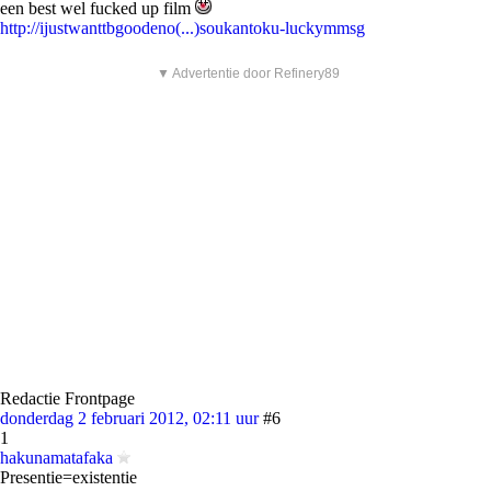
een best wel fucked up film
http://ijustwanttbgoodeno(...)soukantoku-luckymmsg
▼ Advertentie door Refinery89
Redactie Frontpage
donderdag 2 februari 2012, 02:11 uur
#6
1
hakunamatafaka
Presentie=existentie