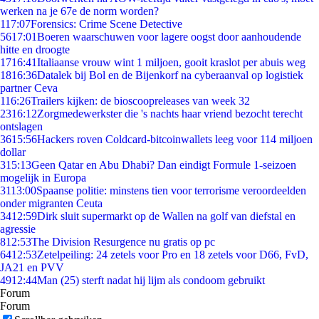
werken na je 67e de norm worden?
1
17:07
Forensics: Crime Scene Detective
56
17:01
Boeren waarschuwen voor lagere oogst door aanhoudende
hitte en droogte
17
16:41
Italiaanse vrouw wint 1 miljoen, gooit kraslot per abuis weg
18
16:36
Datalek bij Bol en de Bijenkorf na cyberaanval op logistiek
partner Ceva
1
16:26
Trailers kijken: de bioscoopreleases van week 32
23
16:12
Zorgmedewerkster die 's nachts haar vriend bezocht terecht
ontslagen
36
15:56
Hackers roven Coldcard-bitcoinwallets leeg voor 114 miljoen
dollar
3
15:13
Geen Qatar en Abu Dhabi? Dan eindigt Formule 1-seizoen
mogelijk in Europa
31
13:00
Spaanse politie: minstens tien voor terrorisme veroordeelden
onder migranten Ceuta
34
12:59
Dirk sluit supermarkt op de Wallen na golf van diefstal en
agressie
8
12:53
The Division Resurgence nu gratis op pc
64
12:53
Zetelpeiling: 24 zetels voor Pro en 18 zetels voor D66, FvD,
JA21 en PVV
49
12:44
Man (25) sterft nadat hij lijm als condoom gebruikt
Forum
Forum