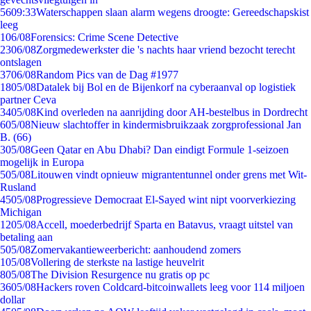
56
09:33
Waterschappen slaan alarm wegens droogte: Gereedschapskist
leeg
1
06/08
Forensics: Crime Scene Detective
23
06/08
Zorgmedewerkster die 's nachts haar vriend bezocht terecht
ontslagen
37
06/08
Random Pics van de Dag #1977
18
05/08
Datalek bij Bol en de Bijenkorf na cyberaanval op logistiek
partner Ceva
34
05/08
Kind overleden na aanrijding door AH-bestelbus in Dordrecht
6
05/08
Nieuw slachtoffer in kindermisbruikzaak zorgprofessional Jan
B. (66)
3
05/08
Geen Qatar en Abu Dhabi? Dan eindigt Formule 1-seizoen
mogelijk in Europa
5
05/08
Litouwen vindt opnieuw migrantentunnel onder grens met Wit-
Rusland
45
05/08
Progressieve Democraat El-Sayed wint nipt voorverkiezing
Michigan
12
05/08
Accell, moederbedrijf Sparta en Batavus, vraagt uitstel van
betaling aan
5
05/08
Zomervakantieweerbericht: aanhoudend zomers
1
05/08
Vollering de sterkste na lastige heuvelrit
8
05/08
The Division Resurgence nu gratis op pc
36
05/08
Hackers roven Coldcard-bitcoinwallets leeg voor 114 miljoen
dollar