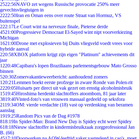
25
22:56
NAVO zet wegens Russische provocatie 250% meer
gevechtsvliegtuigen in
22
22:50
Iran en Oman eens over route Straat van Hormuz, VS
buitenspel
2
22:17
Le Court wint na nerveuze finale, Pieterse derde
45
21:00
Progressieve Democraat El-Sayed wint nipt voorverkiezing
Michigan
16
21:00
Drone met explosieven bij Duits vliegveld voedt vrees voor
hybride aanval
2
20:58
XBOX platform krijgt zijn eigen "Platinum" achievements dit
jaar
12
20:48
Capibara's lopen Braziliaans parlementsgebouw Mato Grosso
binnen
5
20:30
Zomervakantieweerbericht: aanhoudend zomers
1
20:21
Lemmen boekt eerste profzege in zware Ronde van Polen-rit
22
20:05
Huisarts per direct uit vak gezet om ernstig alcoholmisbruik
15
19:45
Hiroshima herdenkt slachtoffers atoombom, 81 jaar later
38
19:40
Vinted-foto's van vrouwen massaal gedeeld op seksfora
21
19:34
OM: vierde verdachte (18) vast op verdenking van beramen
aanslag
19
19:25
Random Pics van de Dag #1978
8
18:19
In Spider-Man: Brand New Day is Spidey echt weer Spidey
6
18:18
Nieuw slachtoffer in kindermisbruikzaak zorgprofessional Jan
B. (66)
45
17:10
Doorwerken na AOW-leeftijd vaker vastgelegd in cao's, moet