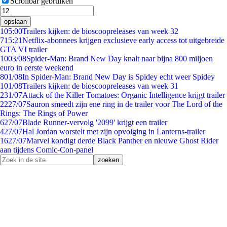
Scrollbar gebruiken
opslaan
1
05:00
Trailers kijken: de bioscoopreleases van week 32
7
15:21
Netflix-abonnees krijgen exclusieve early access tot uitgebreide
GTA VI trailer
10
03/08
Spider-Man: Brand New Day knalt naar bijna 800 miljoen
euro in eerste weekend
8
01/08
In Spider-Man: Brand New Day is Spidey echt weer Spidey
1
01/08
Trailers kijken: de bioscoopreleases van week 31
2
31/07
Attack of the Killer Tomatoes: Organic Intelligence krijgt trailer
22
27/07
Sauron smeedt zijn ene ring in de trailer voor The Lord of the
Rings: The Rings of Power
6
27/07
Blade Runner-vervolg '2099' krijgt een trailer
4
27/07
Hal Jordan worstelt met zijn opvolging in Lanterns-trailer
16
27/07
Marvel kondigt derde Black Panther en nieuwe Ghost Rider
aan tijdens Comic-Con-panel