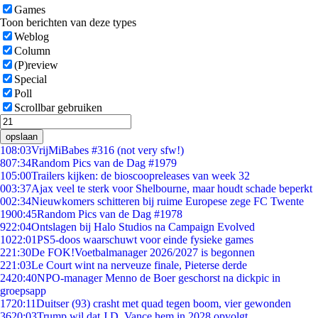
Games
Toon berichten van deze types
Weblog
Column
(P)review
Special
Poll
Scrollbar gebruiken
opslaan
1
08:03
VrijMiBabes #316 (not very sfw!)
8
07:34
Random Pics van de Dag #1979
1
05:00
Trailers kijken: de bioscoopreleases van week 32
0
03:37
Ajax veel te sterk voor Shelbourne, maar houdt schade beperkt
0
02:34
Nieuwkomers schitteren bij ruime Europese zege FC Twente
19
00:45
Random Pics van de Dag #1978
9
22:04
Ontslagen bij Halo Studios na Campaign Evolved
10
22:01
PS5-doos waarschuwt voor einde fysieke games
2
21:30
De FOK!Voetbalmanager 2026/2027 is begonnen
2
21:03
Le Court wint na nerveuze finale, Pieterse derde
24
20:40
NPO-manager Menno de Boer geschorst na dickpic in
groepsapp
17
20:11
Duitser (93) crasht met quad tegen boom, vier gewonden
36
20:03
Trump wil dat J.D. Vance hem in 2028 opvolgt