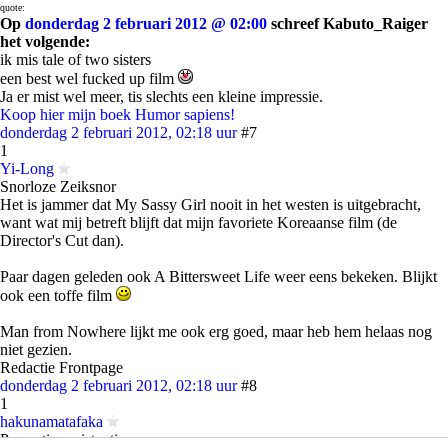
quote:
Op
donderdag 2 februari 2012 @ 02:00
schreef Kabuto_Raiger
het volgende:
ik mis tale of two sisters
een best wel fucked up film
Ja er mist wel meer, tis slechts een kleine impressie.
Koop hier mijn boek Humor sapiens!
donderdag 2 februari 2012, 02:18 uur
#7
1
Yi-Long
Snorloze Zeiksnor
Het is jammer dat My Sassy Girl nooit in het westen is uitgebracht,
want wat mij betreft blijft dat mijn favoriete Koreaanse film (de
Director's Cut dan).
Paar dagen geleden ook A Bittersweet Life weer eens bekeken. Blijkt
ook een toffe film
Man from Nowhere lijkt me ook erg goed, maar heb hem helaas nog
niet gezien.
Redactie Frontpage
donderdag 2 februari 2012, 02:18 uur
#8
1
hakunamatafaka
Presentie=existentie