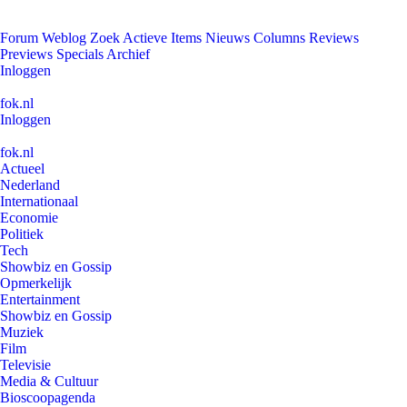
Forum
Weblog
Zoek
Actieve Items
Nieuws
Columns
Reviews
Previews
Specials
Archief
Inloggen
fok.nl
Inloggen
fok.nl
Actueel
Nederland
Internationaal
Economie
Politiek
Tech
Showbiz en Gossip
Opmerkelijk
Entertainment
Showbiz en Gossip
Muziek
Film
Televisie
Media & Cultuur
Bioscoopagenda