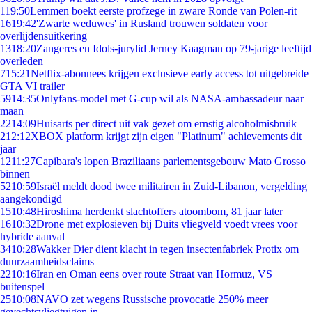
1
19:50
Lemmen boekt eerste profzege in zware Ronde van Polen-rit
16
19:42
'Zwarte weduwes' in Rusland trouwen soldaten voor
overlijdensuitkering
13
18:20
Zangeres en Idols-jurylid Jerney Kaagman op 79-jarige leeftijd
overleden
7
15:21
Netflix-abonnees krijgen exclusieve early access tot uitgebreide
GTA VI trailer
59
14:35
Onlyfans-model met G-cup wil als NASA-ambassadeur naar
maan
22
14:09
Huisarts per direct uit vak gezet om ernstig alcoholmisbruik
2
12:12
XBOX platform krijgt zijn eigen "Platinum" achievements dit
jaar
12
11:27
Capibara's lopen Braziliaans parlementsgebouw Mato Grosso
binnen
52
10:59
Israël meldt dood twee militairen in Zuid-Libanon, vergelding
aangekondigd
15
10:48
Hiroshima herdenkt slachtoffers atoombom, 81 jaar later
16
10:32
Drone met explosieven bij Duits vliegveld voedt vrees voor
hybride aanval
34
10:28
Wakker Dier dient klacht in tegen insectenfabriek Protix om
duurzaamheidsclaims
22
10:16
Iran en Oman eens over route Straat van Hormuz, VS
buitenspel
25
10:08
NAVO zet wegens Russische provocatie 250% meer
gevechtsvliegtuigen in