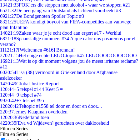
134
21:33
FOK!ers die stoppen met alcohol - waar we stoppen #21
65
21:32
De neergang van Duitsland als lichtend voorbeeld #3
69
21:27
De Bondgenoten Spoiler Topic #3
83
21:25
UEFA kondigt boycot van FIFA-competities aan vanwege
plan Infantino
140
21:19
Zaken waar je je echt dood aan ergert #17 - Werklui
68
21:18
Spaanstalige nummers #34 A que calor nos pasaremos por el
verano?
111
21:17
[Wielrennen #616] Brennan!
270
21:15
Het enige echte LEGO-topic #45 LEGOOOOOOOOOOO
169
21:13
Wat is op dit moment volgens jou de meest irritante reclame?
#12
60
20:54
Lisa (38) vermoord in Griekenland door Afghaanse
asielzoeker
14
20:49
Global Justice Report
1
20:44
+5 telspel #144 Keer 5 =
1
20:44
+9 telspel #74
99
20:42
+7 telspel #95
120
20:42
Teltopic #1558 tel door en door en door....
2
20:37
Jerney Kaagman overleden
120
20:36
Nederland toen
42
20:35
[Eva vd Wijdeven] geruchten over dakloosheid
Film en Series
Film en Series