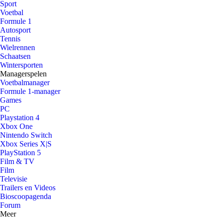
Sport
Voetbal
Formule 1
Autosport
Tennis
Wielrennen
Schaatsen
Wintersporten
Managerspelen
Voetbalmanager
Formule 1-manager
Games
PC
Playstation 4
Xbox One
Nintendo Switch
Xbox Series X|S
PlayStation 5
Film & TV
Film
Televisie
Trailers en Videos
Bioscoopagenda
Forum
Meer