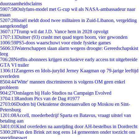
duurzaamheidsclaims
59
07:58
Onlyfans-model met G-cup wil als NASA-ambassadeur naar
maan
52
07:28
Israël meldt dood twee militairen in Zuid-Libanon, vergelding
aangekondigd
36
07:17
Trump wil dat J.D. Vance hem in 2028 opvolgt
17
07:13
Duitser (93) crasht met quad tegen boom, vier gewonden
10
06:59
PS5-doos waarschuwt voor einde fysieke games
56
06:33
Waterschappen slaan alarm wegens droogte: Gereedschapskist
leeg
7
06:28
Netflix-abonnees krijgen exclusieve early access tot uitgebreide
GTA VI trailer
13
06:11
Zangeres en Idols-jurylid Jerney Kaagman op 79-jarige leeftijd
overleden
85
04:44
'Witte' mannen discrimineren is volgens OM geen enkel
probleem
9
04:27
Ontslagen bij Halo Studios na Campaign Evolved
37
04:13
Random Pics van de Dag #1977
27
03:06
Doden bij Oekraïense droneaanvallen op Moskou en Sint-
Petersburg
12
01:08
Accell, moederbedrijf Sparta en Batavus, vraagt uitstel van
betaling aan
34
01:01
Kind overleden na aanrijding door AH-bestelbus in Dordrecht
53
00:28
Van den Brink zet nog eens 14 gemeenten onder toezicht om
spreidingswet