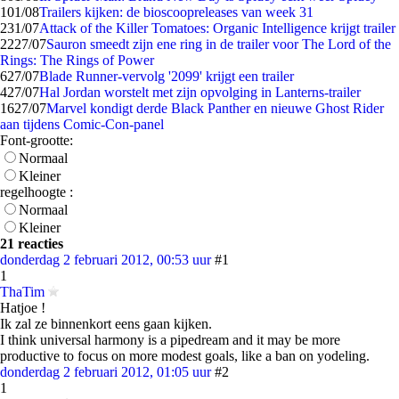
1
01/08
Trailers kijken: de bioscoopreleases van week 31
2
31/07
Attack of the Killer Tomatoes: Organic Intelligence krijgt trailer
22
27/07
Sauron smeedt zijn ene ring in de trailer voor The Lord of the
Rings: The Rings of Power
6
27/07
Blade Runner-vervolg '2099' krijgt een trailer
4
27/07
Hal Jordan worstelt met zijn opvolging in Lanterns-trailer
16
27/07
Marvel kondigt derde Black Panther en nieuwe Ghost Rider
aan tijdens Comic-Con-panel
Font-grootte:
Normaal
Kleiner
regelhoogte :
Normaal
Kleiner
21 reacties
donderdag 2 februari 2012, 00:53 uur
#1
1
ThaTim
Hatjoe !
Ik zal ze binnenkort eens gaan kijken.
I think universal harmony is a pipedream and it may be more
productive to focus on more modest goals, like a ban on yodeling.
donderdag 2 februari 2012, 01:05 uur
#2
1