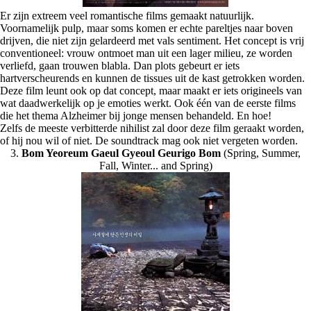
Er zijn extreem veel romantische films gemaakt natuurlijk.
Voornamelijk pulp, maar soms komen er echte pareltjes naar boven
drijven, die niet zijn gelardeerd met vals sentiment. Het concept is vrij
conventioneel: vrouw ontmoet man uit een lager milieu, ze worden
verliefd, gaan trouwen blabla. Dan plots gebeurt er iets
hartverscheurends en kunnen de tissues uit de kast getrokken worden.
Deze film leunt ook op dat concept, maar maakt er iets origineels van
wat daadwerkelijk op je emoties werkt. Ook één van de eerste films
die het thema Alzheimer bij jonge mensen behandeld. En hoe!
Zelfs de meeste verbitterde nihilist zal door deze film geraakt worden,
of hij nou wil of niet. De soundtrack mag ook niet vergeten worden.
3.
Bom Yeoreum Gaeul Gyeoul Geurigo Bom
(Spring, Summer,
Fall, Winter... and Spring)