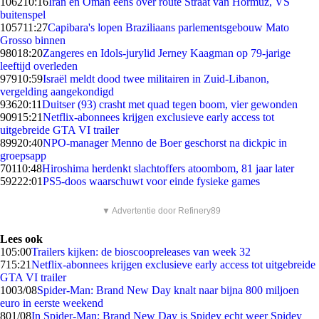
1062
10:16
Iran en Oman eens over route Straat van Hormuz, VS
buitenspel
1057
11:27
Capibara's lopen Braziliaans parlementsgebouw Mato
Grosso binnen
980
18:20
Zangeres en Idols-jurylid Jerney Kaagman op 79-jarige
leeftijd overleden
979
10:59
Israël meldt dood twee militairen in Zuid-Libanon,
vergelding aangekondigd
936
20:11
Duitser (93) crasht met quad tegen boom, vier gewonden
909
15:21
Netflix-abonnees krijgen exclusieve early access tot
uitgebreide GTA VI trailer
899
20:40
NPO-manager Menno de Boer geschorst na dickpic in
groepsapp
701
10:48
Hiroshima herdenkt slachtoffers atoombom, 81 jaar later
592
22:01
PS5-doos waarschuwt voor einde fysieke games
▼ Advertentie door Refinery89
Lees ook
1
05:00
Trailers kijken: de bioscoopreleases van week 32
7
15:21
Netflix-abonnees krijgen exclusieve early access tot uitgebreide
GTA VI trailer
10
03/08
Spider-Man: Brand New Day knalt naar bijna 800 miljoen
euro in eerste weekend
8
01/08
In Spider-Man: Brand New Day is Spidey echt weer Spidey