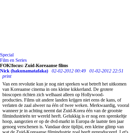
Special
Film en Series
FOK!focus: Zuid-Koreaanse films
Nick (hakunamatafaka)
02-02-2012 00:49
01-02-2012 22:51
print
Van een revolutie kun je nog niet spreken wat betreft het uitkomen
van Koreaanse cinema in ons kleine kikkerland. De grotere
bioscopen richten zich welhaast alleen op Hollywood-
producties. Films uit andere landen krijgen niet eens de kans, of
verlaten de zaal alweer na één of twee weken. Merkwaardig, vooral
wanneer je in achting neemt dat Zuid-Korea één van de grootste
filmindustrieën ter wereld heeft. Gelukkig is er nog een sprenkeltje
hoop, aangezien er op de dvd-markt in Europa de laatste tien jaar
genoeg verschenen is. Vandaar deze tiplijst, een kleine glimp van
wat de Zuid-Koreaanse filmindustrie zoal heeft geproduceerd. Let's