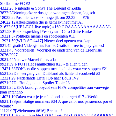
Shelbourne FC #2
43
22:28
[Nintendo & Sony] The Legend of Zelda
38
22:28
Woningtekort: dus ga je woningen slopen, logisch
180
22:22
Post hier zo vaak mogelijk om 22:22 uur #76
246
22:12
Afbeeldingen die je gemaakt hebt met AI
216
22:05
[UEL/ECL live topic] #160 GOAAAAAAAAAAAAAL
5
21:58
[Boekbespreking] Yesteryear - Caro Claire Burke
193
21:57
Politieke meme's en spotprenten #11
129
21:50
[WLR SC #417] Nieuw deel openen was kaputt
8
21:45
[gratis] Videogames Part 9: Gratis en free-to-play games!
32
21:45
[Voorspellen] Voorspel de eindstand van de Eredivisie
2026/2027
20
21:44
Nieuwe Marvel films. #12
99
21:39
[NPO1] Het Familiediner #23 - te allen tijden
134
21:33
FOK!ers die stoppen met alcohol - waar we stoppen #21
65
21:32
De neergang van Duitsland als lichtend voorbeeld #3
123
21:29
[Nederlands Elftal] Op naar Louis IV?
69
21:27
De Bondgenoten Spoiler Topic #3
83
21:25
UEFA kondigt boycot van FIFA-competities aan vanwege
plan Infantino
140
21:19
Zaken waar je je echt dood aan ergert #17 - Werklui
68
21:18
Spaanstalige nummers #34 A que calor nos pasaremos por el
verano?
111
21:17
[Wielrennen #616] Brennan!
270
21:15
Het enige echte LEGO-topic #45 LEGOOOOOOOOOOO