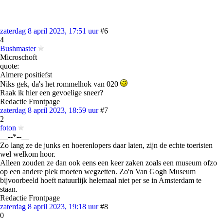
zaterdag 8 april 2023, 17:51 uur
#6
4
Bushmaster
Microschoft
quote:
Almere positiefst
Niks gek, da's het rommelhok van 020
Raak ik hier een gevoelige sneer?
Redactie Frontpage
zaterdag 8 april 2023, 18:59 uur
#7
2
foton
__--*--__
Zo lang ze de junks en hoerenlopers daar laten, zijn de echte toeristen
wel welkom hoor.
Alleen zouden ze dan ook eens een keer zaken zoals een museum ofzo
op een andere plek moeten wegzetten. Zo'n Van Gogh Museum
bijvoorbeeld hoeft natuurlijk helemaal niet per se in Amsterdam te
staan.
Redactie Frontpage
zaterdag 8 april 2023, 19:18 uur
#8
0