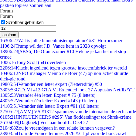
pakken topless zonnen aan
Forum
Forum
Scrollbar gebruiken
opslaan
163
06:27
Wat is jullie binnenhuistemperatuur? #81 Horrorzomer
11
06:24
Trump wil dat J.D. Vance hem in 2028 opvolgt
189
06:23
[SBS6] De Oranjezomer #10 Helene je kan het niet stop
ermee
10
06:16
Tony Scott (54) overleden
22
06:14
Klacht ingediend tegen grootste insectenfabriek ter wereld
104
06:12
NPO-manager Menno de Boer (47) op non-actief stuurde
dick-pic rond
198
05:54
Verander een letter expert (7lettereditie) #50
38
05:53
GTA VI #12 GTA VI Extended look 27 Augustus Netflix/YT
13
05:53
Verander één letter. Expert # 75 (8 letters)
48
05:52
Verander één letter: Expert #143 (9 letters)
141
05:51
Verander één letter: Expert #91 (10 letters)
225
05:27
[AMV] VS #1312 spammers van de internationale rechtsorde
61
05:21
[INFLUENCERS #295] Van flodderslinger tot Shrek-crème
261
04:09
[Dagboek] Veel aan hoofd - Deel 27
31
04:08
Zou je vreemdgaan in een relatie kunnen vergeven?
239
03:54
Tour de France femmes 2026 #3 Tijd voor de borstcrawl