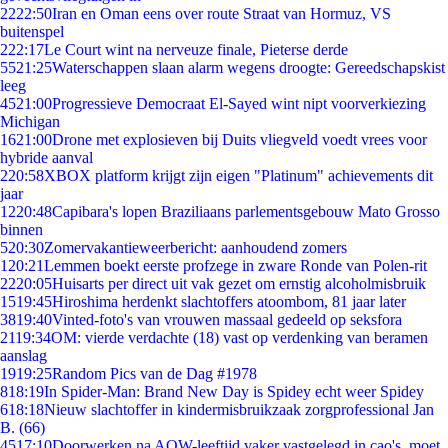
22
22:50
Iran en Oman eens over route Straat van Hormuz, VS
buitenspel
2
22:17
Le Court wint na nerveuze finale, Pieterse derde
55
21:25
Waterschappen slaan alarm wegens droogte: Gereedschapskist
leeg
45
21:00
Progressieve Democraat El-Sayed wint nipt voorverkiezing
Michigan
16
21:00
Drone met explosieven bij Duits vliegveld voedt vrees voor
hybride aanval
2
20:58
XBOX platform krijgt zijn eigen "Platinum" achievements dit
jaar
12
20:48
Capibara's lopen Braziliaans parlementsgebouw Mato Grosso
binnen
5
20:30
Zomervakantieweerbericht: aanhoudend zomers
1
20:21
Lemmen boekt eerste profzege in zware Ronde van Polen-rit
22
20:05
Huisarts per direct uit vak gezet om ernstig alcoholmisbruik
15
19:45
Hiroshima herdenkt slachtoffers atoombom, 81 jaar later
38
19:40
Vinted-foto's van vrouwen massaal gedeeld op seksfora
21
19:34
OM: vierde verdachte (18) vast op verdenking van beramen
aanslag
19
19:25
Random Pics van de Dag #1978
8
18:19
In Spider-Man: Brand New Day is Spidey echt weer Spidey
6
18:18
Nieuw slachtoffer in kindermisbruikzaak zorgprofessional Jan
B. (66)
45
17:10
Doorwerken na AOW-leeftijd vaker vastgelegd in cao's, moet