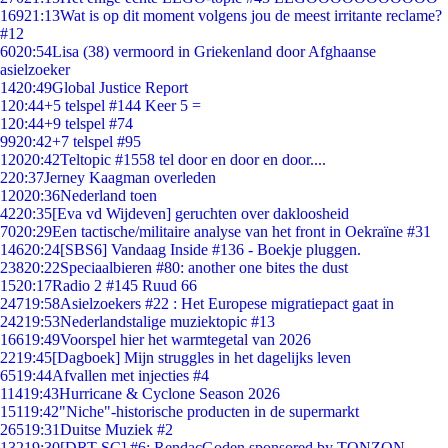
169
21:13
Wat is op dit moment volgens jou de meest irritante reclame?
#12
60
20:54
Lisa (38) vermoord in Griekenland door Afghaanse
asielzoeker
14
20:49
Global Justice Report
1
20:44
+5 telspel #144 Keer 5 =
1
20:44
+9 telspel #74
99
20:42
+7 telspel #95
120
20:42
Teltopic #1558 tel door en door en door....
2
20:37
Jerney Kaagman overleden
120
20:36
Nederland toen
42
20:35
[Eva vd Wijdeven] geruchten over dakloosheid
70
20:29
Een tactische/militaire analyse van het front in Oekraïne #31
146
20:24
[SBS6] Vandaag Inside #136 - Boekje pluggen.
238
20:22
Speciaalbieren #80: another one bites the dust
15
20:17
Radio 2 #145 Ruud 66
247
19:58
Asielzoekers #22 : Het Europese migratiepact gaat in
242
19:53
Nederlandstalige muziektopic #13
166
19:49
Voorspel hier het warmtegetal van 2026
22
19:45
[Dagboek] Mijn struggles in het dagelijks leven
65
19:44
Afvallen met injecties #4
114
19:43
Hurricane & Cyclone Season 2026
151
19:42
"Niche"-historische producten in de supermarkt
265
19:31
Duitse Muziek #2
132
19:30
[DRT SC] #6: RendacGoden sponsored by TONZON