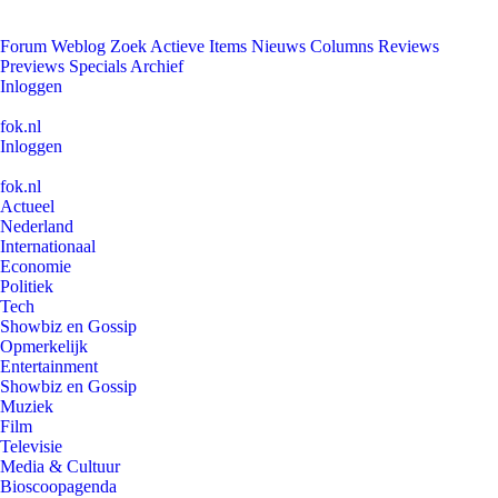
Forum
Weblog
Zoek
Actieve Items
Nieuws
Columns
Reviews
Previews
Specials
Archief
Inloggen
fok.nl
Inloggen
fok.nl
Actueel
Nederland
Internationaal
Economie
Politiek
Tech
Showbiz en Gossip
Opmerkelijk
Entertainment
Showbiz en Gossip
Muziek
Film
Televisie
Media & Cultuur
Bioscoopagenda