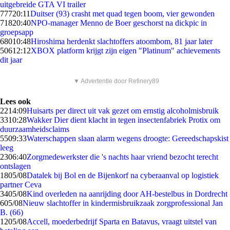
uitgebreide GTA VI trailer
777
20:11
Duitser (93) crasht met quad tegen boom, vier gewonden
718
20:40
NPO-manager Menno de Boer geschorst na dickpic in
groepsapp
680
10:48
Hiroshima herdenkt slachtoffers atoombom, 81 jaar later
506
12:12
XBOX platform krijgt zijn eigen "Platinum" achievements
dit jaar
▼ Advertentie door Refinery89
Lees ook
22
14:09
Huisarts per direct uit vak gezet om ernstig alcoholmisbruik
33
10:28
Wakker Dier dient klacht in tegen insectenfabriek Protix om
duurzaamheidsclaims
55
09:33
Waterschappen slaan alarm wegens droogte: Gereedschapskist
leeg
23
06:40
Zorgmedewerkster die 's nachts haar vriend bezocht terecht
ontslagen
18
05/08
Datalek bij Bol en de Bijenkorf na cyberaanval op logistiek
partner Ceva
34
05/08
Kind overleden na aanrijding door AH-bestelbus in Dordrecht
6
05/08
Nieuw slachtoffer in kindermisbruikzaak zorgprofessional Jan
B. (66)
12
05/08
Accell, moederbedrijf Sparta en Batavus, vraagt uitstel van