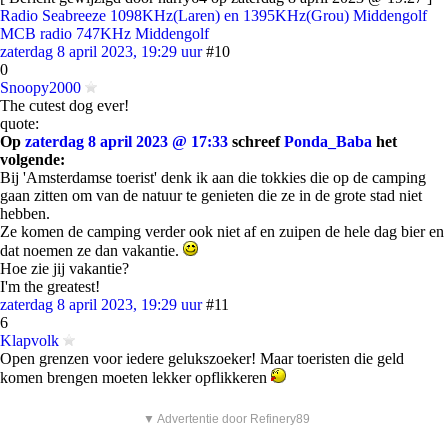
Radio Seabreeze 1098KHz(Laren) en 1395KHz(Grou) Middengolf
MCB radio 747KHz Middengolf
zaterdag 8 april 2023, 19:29 uur
#10
0
Snoopy2000
The cutest dog ever!
quote:
Op
zaterdag 8 april 2023 @ 17:33
schreef
Ponda_Baba
het
volgende:
Bij 'Amsterdamse toerist' denk ik aan die tokkies die op de camping
gaan zitten om van de natuur te genieten die ze in de grote stad niet
hebben.
Ze komen de camping verder ook niet af en zuipen de hele dag bier en
dat noemen ze dan vakantie.
Hoe zie jij vakantie?
I'm the greatest!
zaterdag 8 april 2023, 19:29 uur
#11
6
Klapvolk
Open grenzen voor iedere gelukszoeker! Maar toeristen die geld
komen brengen moeten lekker opflikkeren
▼ Advertentie door Refinery89