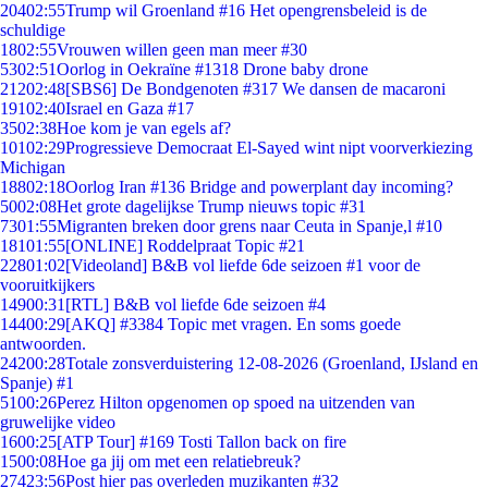
204
02:55
Trump wil Groenland #16 Het opengrensbeleid is de
schuldige
18
02:55
Vrouwen willen geen man meer #30
53
02:51
Oorlog in Oekraïne #1318 Drone baby drone
212
02:48
[SBS6] De Bondgenoten #317 We dansen de macaroni
191
02:40
Israel en Gaza #17
35
02:38
Hoe kom je van egels af?
101
02:29
Progressieve Democraat El-Sayed wint nipt voorverkiezing
Michigan
188
02:18
Oorlog Iran #136 Bridge and powerplant day incoming?
50
02:08
Het grote dagelijkse Trump nieuws topic #31
73
01:55
Migranten breken door grens naar Ceuta in Spanje,l #10
181
01:55
[ONLINE] Roddelpraat Topic #21
228
01:02
[Videoland] B&B vol liefde 6de seizoen #1 voor de
vooruitkijkers
149
00:31
[RTL] B&B vol liefde 6de seizoen #4
144
00:29
[AKQ] #3384 Topic met vragen. En soms goede
antwoorden.
242
00:28
Totale zonsverduistering 12-08-2026 (Groenland, IJsland en
Spanje) #1
51
00:26
Perez Hilton opgenomen op spoed na uitzenden van
gruwelijke video
16
00:25
[ATP Tour] #169 Tosti Tallon back on fire
15
00:08
Hoe ga jij om met een relatiebreuk?
274
23:56
Post hier pas overleden muzikanten #32