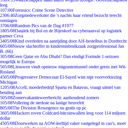
leeg
1
07:00
Forensics: Crime Scene Detective
23
06:40
Zorgmedewerkster die 's nachts haar vriend bezocht terecht
ontslagen
37
06/08
Random Pics van de Dag #1977
18
05/08
Datalek bij Bol en de Bijenkorf na cyberaanval op logistiek
partner Ceva
34
05/08
Kind overleden na aanrijding door AH-bestelbus in Dordrecht
6
05/08
Nieuw slachtoffer in kindermisbruikzaak zorgprofessional Jan
B. (66)
3
05/08
Geen Qatar en Abu Dhabi? Dan eindigt Formule 1-seizoen
mogelijk in Europa
5
05/08
Litouwen vindt opnieuw migrantentunnel onder grens met Wit-
Rusland
45
05/08
Progressieve Democraat El-Sayed wint nipt voorverkiezing
Michigan
12
05/08
Accell, moederbedrijf Sparta en Batavus, vraagt uitstel van
betaling aan
5
05/08
Zomervakantieweerbericht: aanhoudend zomers
1
05/08
Vollering de sterkste na lastige heuvelrit
8
05/08
The Division Resurgence nu gratis op pc
36
05/08
Hackers roven Coldcard-bitcoinwallets leeg voor 114 miljoen
dollar
45
05/08
Doorwerken na AOW-leeftijd vaker vastgelegd in cao's, moet