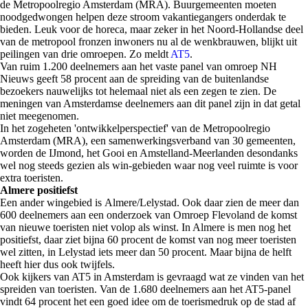
de Metropoolregio Amsterdam (MRA). Buurgemeenten moeten
noodgedwongen helpen deze stroom vakantiegangers onderdak te
bieden. Leuk voor de horeca, maar zeker in het Noord-Hollandse deel
van de metropool fronzen inwoners nu al de wenkbrauwen, blijkt uit
peilingen van drie omroepen. Zo meldt
AT5
.
Van ruim 1.200 deelnemers aan het vaste panel van omroep NH
Nieuws geeft 58 procent aan de spreiding van de buitenlandse
bezoekers nauwelijks tot helemaal niet als een zegen te zien. De
meningen van Amsterdamse deelnemers aan dit panel zijn in dat getal
niet meegenomen.
In het zogeheten 'ontwikkelperspectief' van de Metropoolregio
Amsterdam (MRA), een samenwerkingsverband van 30 gemeenten,
worden de IJmond, het Gooi en Amstelland-Meerlanden desondanks
wel nog steeds gezien als win-gebieden waar nog veel ruimte is voor
extra toeristen.
Almere positiefst
Een ander wingebied is Almere/Lelystad. Ook daar zien de meer dan
600 deelnemers aan een onderzoek van Omroep Flevoland de komst
van nieuwe toeristen niet volop als winst. In Almere is men nog het
positiefst, daar ziet bijna 60 procent de komst van nog meer toeristen
wel zitten, in Lelystad iets meer dan 50 procent. Maar bijna de helft
heeft hier dus ook twijfels.
Ook kijkers van AT5 in Amsterdam is gevraagd wat ze vinden van het
spreiden van toeristen. Van de 1.680 deelnemers aan het AT5-panel
vindt 64 procent het een goed idee om de toerismedruk op de stad af