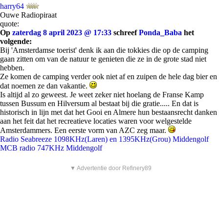
harry64
Ouwe Radiopiraat
quote:
Op
zaterdag 8 april 2023 @ 17:33
schreef
Ponda_Baba
het
volgende:
Bij 'Amsterdamse toerist' denk ik aan die tokkies die op de camping
gaan zitten om van de natuur te genieten die ze in de grote stad niet
hebben.
Ze komen de camping verder ook niet af en zuipen de hele dag bier en
dat noemen ze dan vakantie.
Is altijd al zo geweest. Je weet zeker niet hoelang de Franse Kamp
tussen Bussum en Hilversum al bestaat bij die gratie..... En dat is
historisch in lijn met dat het Gooi en Almere hun bestaansrecht danken
aan het feit dat het recreatieve locaties waren voor welgestelde
Amsterdammers. Een eerste vorm van AZC zeg maar.
Radio Seabreeze 1098KHz(Laren) en 1395KHz(Grou) Middengolf
MCB radio 747KHz Middengolf
▼ Advertentie door Refinery89