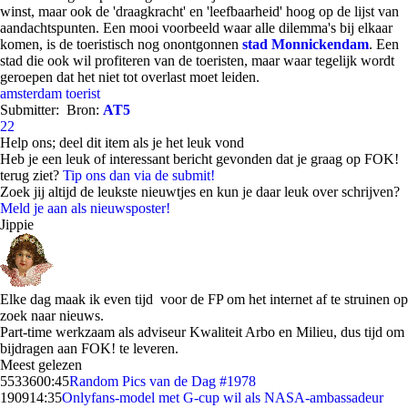
winst, maar ook de 'draagkracht' en 'leefbaarheid' hoog op de lijst van
aandachtspunten. Een mooi voorbeeld waar alle dilemma's bij elkaar
komen, is de toeristisch nog onontgonnen
stad Monnickendam
. Een
stad die ook wil profiteren van de toeristen, maar waar tegelijk wordt
geroepen dat het niet tot overlast moet leiden.
amsterdam
toerist
Submitter:
Bron:
AT5
22
Help ons; deel dit item als je het leuk vond
Heb je een leuk of interessant bericht gevonden dat je graag op FOK!
terug ziet?
Tip ons dan via de submit!
Zoek jij altijd de leukste nieuwtjes en kun je daar leuk over schrijven?
Meld je aan als nieuwsposter!
Jippie
Elke dag maak ik even tijd voor de FP om het internet af te struinen op
zoek naar nieuws.
Part-time werkzaam als adviseur Kwaliteit Arbo en Milieu, dus tijd om
bijdragen aan FOK! te leveren.
Meest gelezen
55336
00:45
Random Pics van de Dag #1978
1909
14:35
Onlyfans-model met G-cup wil als NASA-ambassadeur