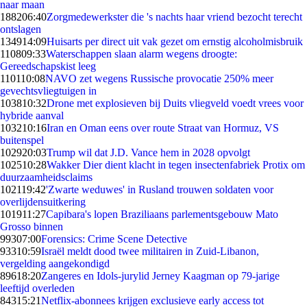
naar maan
1882
06:40
Zorgmedewerkster die 's nachts haar vriend bezocht terecht
ontslagen
1349
14:09
Huisarts per direct uit vak gezet om ernstig alcoholmisbruik
1108
09:33
Waterschappen slaan alarm wegens droogte:
Gereedschapskist leeg
1101
10:08
NAVO zet wegens Russische provocatie 250% meer
gevechtsvliegtuigen in
1038
10:32
Drone met explosieven bij Duits vliegveld voedt vrees voor
hybride aanval
1032
10:16
Iran en Oman eens over route Straat van Hormuz, VS
buitenspel
1029
20:03
Trump wil dat J.D. Vance hem in 2028 opvolgt
1025
10:28
Wakker Dier dient klacht in tegen insectenfabriek Protix om
duurzaamheidsclaims
1021
19:42
'Zwarte weduwes' in Rusland trouwen soldaten voor
overlijdensuitkering
1019
11:27
Capibara's lopen Braziliaans parlementsgebouw Mato
Grosso binnen
993
07:00
Forensics: Crime Scene Detective
933
10:59
Israël meldt dood twee militairen in Zuid-Libanon,
vergelding aangekondigd
896
18:20
Zangeres en Idols-jurylid Jerney Kaagman op 79-jarige
leeftijd overleden
843
15:21
Netflix-abonnees krijgen exclusieve early access tot