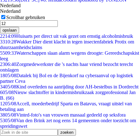
Nederland
Nederland
Scrollbar gebruiken
opslaan
22
14:09
Huisarts per direct uit vak gezet om ernstig alcoholmisbruik
33
10:28
Wakker Dier dient klacht in tegen insectenfabriek Protix om
duurzaamheidsclaims
55
09:33
Waterschappen slaan alarm wegens droogte: Gereedschapskist
leeg
23
06:40
Zorgmedewerkster die 's nachts haar vriend bezocht terecht
ontslagen
18
05/08
Datalek bij Bol en de Bijenkorf na cyberaanval op logistiek
partner Ceva
34
05/08
Kind overleden na aanrijding door AH-bestelbus in Dordrecht
6
05/08
Nieuw slachtoffer in kindermisbruikzaak zorgprofessional Jan
B. (66)
12
05/08
Accell, moederbedrijf Sparta en Batavus, vraagt uitstel van
betaling aan
38
05/08
Vinted-foto's van vrouwen massaal gedeeld op seksfora
53
05/08
Van den Brink zet nog eens 14 gemeenten onder toezicht om
spreidingswet