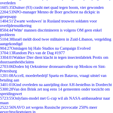
overleden
16
05:35
Duitser (93) crasht met quad tegen boom, vier gewonden
22
04:53
NPO-manager Menno de Boer geschorst na dickpic in
groepsapp
14
04:51
'Zwarte weduwes' in Rusland trouwen soldaten voor
overlijdensuitkering
85
04:44
'Witte' mannen discrimineren is volgens OM geen enkel
probleem
51
04:38
Israël meldt dood twee militairen in Zuid-Libanon, vergelding
aangekondigd
9
04:27
Ontslagen bij Halo Studios na Campaign Evolved
37
04:13
Random Pics van de Dag #1977
33
04:01
Wakker Dier dient klacht in tegen insectenfabriek Protix om
duurzaamheidsclaims
27
03:06
Doden bij Oekraïense droneaanvallen op Moskou en Sint-
Petersburg
12
01:08
Accell, moederbedrijf Sparta en Batavus, vraagt uitstel van
betaling aan
34
01:01
Kind overleden na aanrijding door AH-bestelbus in Dordrecht
53
00:28
Van den Brink zet nog eens 14 gemeenten onder toezicht om
spreidingswet
57
23:55
Onlyfans-model met G-cup wil als NASA-ambassadeur naar
maan
25
22:56
NAVO zet wegens Russische provocatie 250% meer
gevechtsvliegtuigen in