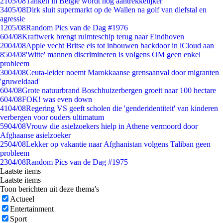
21
05/08
Tanken in België wordt nóg aantrekkelijker
34
05/08
Dirk sluit supermarkt op de Wallen na golf van diefstal en
agressie
12
05/08
Random Pics van de Dag #1976
6
04/08
Kraftwerk brengt ruimteschip terug naar Eindhoven
20
04/08
Apple vecht Britse eis tot inbouwen backdoor in iCloud aan
85
04/08
'Witte' mannen discrimineren is volgens OM geen enkel
probleem
30
04/08
Ceuta-leider noemt Marokkaanse grensaanval door migranten
'gruweldaad'
6
04/08
Grote natuurbrand Boschhuizerbergen groeit naar 100 hectare
6
04/08
FOK! was even down
41
04/08
Regering VS geeft scholen die 'genderidentiteit' van kinderen
verbergen voor ouders ultimatum
59
04/08
Vrouw die asielzoekers hielp in Athene vermoord door
Afghaanse asielzoeker
25
04/08
Lekker op vakantie naar Afghanistan volgens Taliban geen
probleem
23
04/08
Random Pics van de Dag #1975
Laatste items
Laatste items
Toon berichten uit deze thema's
Actueel
Entertainment
Sport