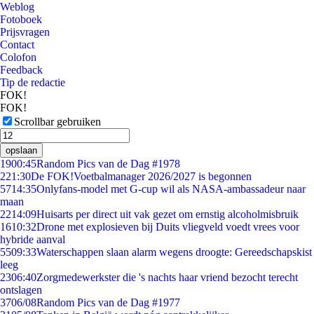
Weblog
Fotoboek
Prijsvragen
Contact
Colofon
Feedback
Tip de redactie
FOK!
FOK!
Scrollbar gebruiken
opslaan
19
00:45
Random Pics van de Dag #1978
2
21:30
De FOK!Voetbalmanager 2026/2027 is begonnen
57
14:35
Onlyfans-model met G-cup wil als NASA-ambassadeur naar
maan
22
14:09
Huisarts per direct uit vak gezet om ernstig alcoholmisbruik
16
10:32
Drone met explosieven bij Duits vliegveld voedt vrees voor
hybride aanval
55
09:33
Waterschappen slaan alarm wegens droogte: Gereedschapskist
leeg
23
06:40
Zorgmedewerkster die 's nachts haar vriend bezocht terecht
ontslagen
37
06/08
Random Pics van de Dag #1977