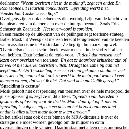
deelnemer.
"Neem toeristen niet in de mailing", zegt een ander. En
Rob Mollee uit Haarlem concludeert: "Spreiding werkt niet,
'Amsterdam Castle' is een flop."
Overigens zijn er ook deelnemers die overtuigd zijn van de kracht van
het uitsmeren van de toeristen over de buurgemeenten. Zoals Frits
Schuster uit Zaanstad:
"Het toverwoord is spreiden."
In een reactie op de uitkomst van de peilingen zegt toerisme-strateeg
Isabel Mosk uit Weesp dat mensen terecht terugdeinzen van de beelden
van massatoerisme in Amsterdam. Ze begrijpt hun aarzeling wel.
'Overtoerisme' is een schrikbeeld waar mensen in de stad zelf al last
van hebben. Daar bedankt de regio voor.
"Ik denk dat mensen veel
lezen over overlast van toeristen. En dat ze daardoor kritischer zijn of
ze wel of niet allerlei toeristen willen. Draagt toerisme bij aan het
leefklimaat? Op Terschelling is er een Hema gekomen omdat er veel
toeristen zijn, maar of dat ook zo werkt in de metropool waar al veel
mensen wonen, dat weet ik niet. Dat vind ik te makkelijk gezegd."
'Spreiding is excuus'
Mosk gelooft niet dat spreiding van toeristen over de hele metropool de
juiste oplossing is, zegt ze in dit artikel.
"Spreiden van toeristen is
gestart als oplossing voor de drukte. Maar daar geloof ik niet in.
Spreiding is volgens mij een excuus om het bezoek aan ons land
ondanks alles alleen maar door te laten groeien."
In het artikel staat ook dat er binnen de MRA-discussie is over de
strategie die moet worden gevolgd om de miljoenen extra
overnachtingen op te vangen. Daarbij staat niet alleen de economische