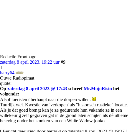
Redactie Frontpage
zaterdag 8 april 2023, 19:22 uur
#9
1
harry64
Ouwe Radiopiraat
quote:
Op
zaterdag 8 april 2023 @ 17:43
schreef
Mr.MojoRisin
het
volgende:
Alsof toeristen überhaupt naar die dorpen willen.
Tuurlijk wel. Kwestie van 'verkopen' als "historisch rustieke" locatie.
Als je dat goed brengt kan je ze gedurende hun vakantie ze in een
willekeurig zelf gegraven gat in de grond laten schijten als dé ultieme
beleving onder het smoken van een White Widow jonko.............
[ Bericht gewijzigd door harry64 op zaterdag 8 april 2023 @ 19:27 ]