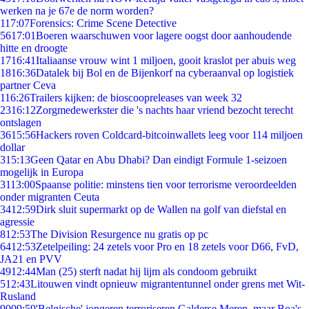
werken na je 67e de norm worden?
1
17:07
Forensics: Crime Scene Detective
56
17:01
Boeren waarschuwen voor lagere oogst door aanhoudende
hitte en droogte
17
16:41
Italiaanse vrouw wint 1 miljoen, gooit kraslot per abuis weg
18
16:36
Datalek bij Bol en de Bijenkorf na cyberaanval op logistiek
partner Ceva
1
16:26
Trailers kijken: de bioscoopreleases van week 32
23
16:12
Zorgmedewerkster die 's nachts haar vriend bezocht terecht
ontslagen
36
15:56
Hackers roven Coldcard-bitcoinwallets leeg voor 114 miljoen
dollar
3
15:13
Geen Qatar en Abu Dhabi? Dan eindigt Formule 1-seizoen
mogelijk in Europa
31
13:00
Spaanse politie: minstens tien voor terrorisme veroordeelden
onder migranten Ceuta
34
12:59
Dirk sluit supermarkt op de Wallen na golf van diefstal en
agressie
8
12:53
The Division Resurgence nu gratis op pc
64
12:53
Zetelpeiling: 24 zetels voor Pro en 18 zetels voor D66, FvD,
JA21 en PVV
49
12:44
Man (25) sterft nadat hij lijm als condoom gebruikt
5
12:43
Litouwen vindt opnieuw migrantentunnel onder grens met Wit-
Rusland
90
09:59
'Belgische' jongeren terroriseren Galderse Meren, maar Boa's