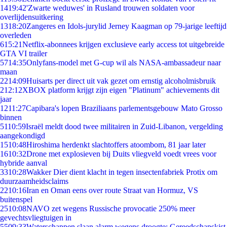
14
19:42
'Zwarte weduwes' in Rusland trouwen soldaten voor
overlijdensuitkering
13
18:20
Zangeres en Idols-jurylid Jerney Kaagman op 79-jarige leeftijd
overleden
6
15:21
Netflix-abonnees krijgen exclusieve early access tot uitgebreide
GTA VI trailer
57
14:35
Onlyfans-model met G-cup wil als NASA-ambassadeur naar
maan
22
14:09
Huisarts per direct uit vak gezet om ernstig alcoholmisbruik
2
12:12
XBOX platform krijgt zijn eigen "Platinum" achievements dit
jaar
12
11:27
Capibara's lopen Braziliaans parlementsgebouw Mato Grosso
binnen
51
10:59
Israël meldt dood twee militairen in Zuid-Libanon, vergelding
aangekondigd
15
10:48
Hiroshima herdenkt slachtoffers atoombom, 81 jaar later
16
10:32
Drone met explosieven bij Duits vliegveld voedt vrees voor
hybride aanval
33
10:28
Wakker Dier dient klacht in tegen insectenfabriek Protix om
duurzaamheidsclaims
22
10:16
Iran en Oman eens over route Straat van Hormuz, VS
buitenspel
25
10:08
NAVO zet wegens Russische provocatie 250% meer
gevechtsvliegtuigen in
55
09:33
Waterschappen slaan alarm wegens droogte: Gereedschapskist