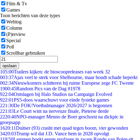
Film & Tv
Games
Toon berichten van deze types
Weblog
Column
(P)review
Special
Poll
Scrollbar gebruiken
opslaan
1
05:00
Trailers kijken: de bioscoopreleases van week 32
0
03:37
Ajax veel te sterk voor Shelbourne, maar houdt schade beperkt
0
02:34
Nieuwkomers schitteren bij ruime Europese zege FC Twente
19
00:45
Random Pics van de Dag #1978
9
22:04
Ontslagen bij Halo Studios na Campaign Evolved
9
22:01
PS5-doos waarschuwt voor einde fysieke games
2
21:30
De FOK!Voetbalmanager 2026/2027 is begonnen
2
21:03
Le Court wint na nerveuze finale, Pieterse derde
22
20:40
NPO-manager Menno de Boer geschorst na dickpic in
groepsapp
16
20:11
Duitser (93) crasht met quad tegen boom, vier gewonden
34
20:03
Trump wil dat J.D. Vance hem in 2028 opvolgt
1
19:50
Lemmen boekt eerste profzege in zware Ronde van Polen-rit