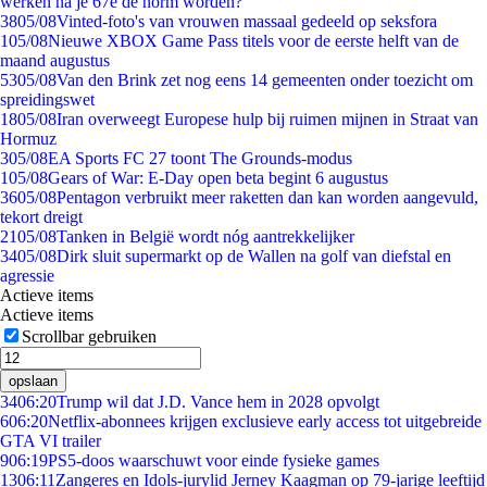
werken na je 67e de norm worden?
38
05/08
Vinted-foto's van vrouwen massaal gedeeld op seksfora
1
05/08
Nieuwe XBOX Game Pass titels voor de eerste helft van de
maand augustus
53
05/08
Van den Brink zet nog eens 14 gemeenten onder toezicht om
spreidingswet
18
05/08
Iran overweegt Europese hulp bij ruimen mijnen in Straat van
Hormuz
3
05/08
EA Sports FC 27 toont The Grounds-modus
1
05/08
Gears of War: E-Day open beta begint 6 augustus
36
05/08
Pentagon verbruikt meer raketten dan kan worden aangevuld,
tekort dreigt
21
05/08
Tanken in België wordt nóg aantrekkelijker
34
05/08
Dirk sluit supermarkt op de Wallen na golf van diefstal en
agressie
Actieve items
Actieve items
Scrollbar gebruiken
opslaan
34
06:20
Trump wil dat J.D. Vance hem in 2028 opvolgt
6
06:20
Netflix-abonnees krijgen exclusieve early access tot uitgebreide
GTA VI trailer
9
06:19
PS5-doos waarschuwt voor einde fysieke games
13
06:11
Zangeres en Idols-jurylid Jerney Kaagman op 79-jarige leeftijd