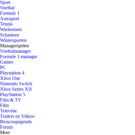
Sport
Voetbal
Formule 1
Autosport
Tennis
Wielrennen
Schaatsen
Wintersporten
Managerspelen
Voetbalmanager
Formule 1-manager
Games
PC
Playstation 4
Xbox One
Nintendo Switch
Xbox Series X|S
PlayStation 5
Film & TV
Film
Televisie
Trailers en Videos
Bioscoopagenda
Forum
Meer