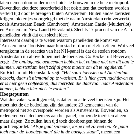
laten nemen door onder meer hotels te bouwen in de hele metropool.
Bovendien ziet deze meerderheid het ook zitten dat toeristen worden
verleid tijd door te brengen buiten Amsterdam. Buitenlandse toeristen
krijgen lokkertjes voorgelegd met de naam Amsterdam erin verwerkt,
zoals Amsterdam Beach (Zandvoort), Amsterdam Castle (Muiderslot)
en Amsterdam New Land (Flevoland). Slechts 17 procent van de AT5-
panelleden vindt dat een slecht idee.
Interessant daarbij is te weten waarom panelleden de komst van
‘Amsterdamse’ toeristen naar hun stad of dorp niet zien zitten. Wat veel
terugkomt in de reacties van het NH-panel is dat de steden rondom
Amsterdam nu al overlopen met de toeristen. Co Backer uit Beverwijk
zegt:
"De omliggende gemeenten hebben het volume niet om dit aan te
kunnen. Amsterdam heeft zelf al grote moeite om dit te regulieren."
En Richard uit Heemskerk zegt:
"Het soort toeristen dat Amsterdam
bezoekt, daar zit niemand op te wachten. Er is hier geen nachtleven en
er is hier geen coffeeshop, dus toeristen die daarvoor naar Amsterdam
komen, hebben hier niets te zoeken."
Hoogtepunten
Wat dus vaker wordt gemeld, is dat er nu al te veel toeristen zijn. Het
moet niet de de bedoeling zijn dat andere 29 gemeenten van de
metropool net zo overspoeld worden als Amsterdam. Bovendien, zo
redeneren veel deelnemers aan het panel, komen de toeristen alleen
maar slapen. Ze zullen hun tijd toch doorbrengen binnen de
grachtengordel.
"Als je gaat spreiden, los je niet zo veel op. Ze gaan
toch naar de 'hoogtepunten' die in de boekjes staan",
meent een