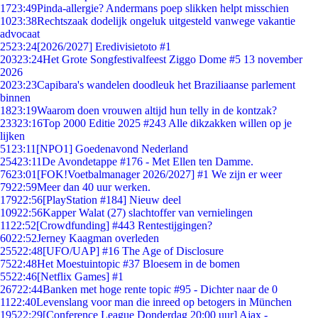
17
23:49
Pinda-allergie? Andermans poep slikken helpt misschien
10
23:38
Rechtszaak dodelijk ongeluk uitgesteld vanwege vakantie
advocaat
25
23:24
[2026/2027] Eredivisietoto #1
203
23:24
Het Grote Songfestivalfeest Ziggo Dome #5 13 november
2026
20
23:23
Capibara's wandelen doodleuk het Braziliaanse parlement
binnen
18
23:19
Waarom doen vrouwen altijd hun telly in de kontzak?
233
23:16
Top 2000 Editie 2025 #243 Alle dikzakken willen op je
lijken
51
23:11
[NPO1] Goedenavond Nederland
254
23:11
De Avondetappe #176 - Met Ellen ten Damme.
76
23:01
[FOK!Voetbalmanager 2026/2027] #1 We zijn er weer
79
22:59
Meer dan 40 uur werken.
179
22:56
[PlayStation #184] Nieuw deel
109
22:56
Kapper Walat (27) slachtoffer van vernielingen
11
22:52
[Crowdfunding] #443 Rentestijgingen?
60
22:52
Jerney Kaagman overleden
255
22:48
[UFO/UAP] #16 The Age of Disclosure
75
22:48
Het Moestuintopic #37 Bloesem in de bomen
55
22:46
[Netflix Games] #1
267
22:44
Banken met hoge rente topic #95 - Dichter naar de 0
11
22:40
Levenslang voor man die inreed op betogers in München
195
22:29
[Conference League Donderdag 20:00 uur] Ajax -