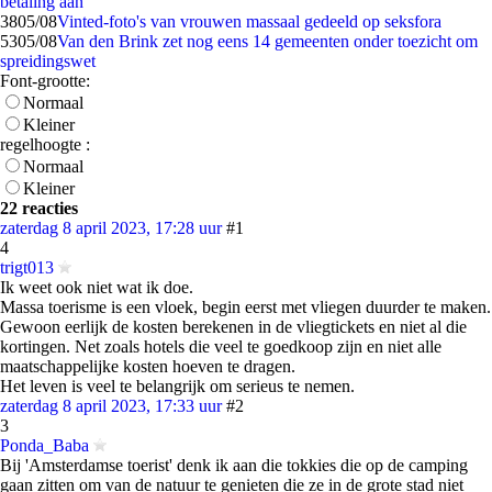
betaling aan
38
05/08
Vinted-foto's van vrouwen massaal gedeeld op seksfora
53
05/08
Van den Brink zet nog eens 14 gemeenten onder toezicht om
spreidingswet
Font-grootte:
Normaal
Kleiner
regelhoogte :
Normaal
Kleiner
22 reacties
zaterdag 8 april 2023, 17:28 uur
#1
4
trigt013
Ik weet ook niet wat ik doe.
Massa toerisme is een vloek, begin eerst met vliegen duurder te maken.
Gewoon eerlijk de kosten berekenen in de vliegtickets en niet al die
kortingen. Net zoals hotels die veel te goedkoop zijn en niet alle
maatschappelijke kosten hoeven te dragen.
Het leven is veel te belangrijk om serieus te nemen.
zaterdag 8 april 2023, 17:33 uur
#2
3
Ponda_Baba
Bij 'Amsterdamse toerist' denk ik aan die tokkies die op de camping
gaan zitten om van de natuur te genieten die ze in de grote stad niet