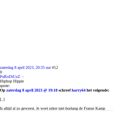
zaterdag 8 april 2023, 20:35 uur
#12
0
PaRoDiUzZ
Hiphop Hippie
quote:
Op
zaterdag 8 april 2023 @ 19:18
schreef
harry64
het volgende:
[..]
Is altijd al zo geweest. Je weet zeker niet hoelang de Franse Kamp
tussen Bussum en Hilversum al bestaat bij die gratie..... En dat is