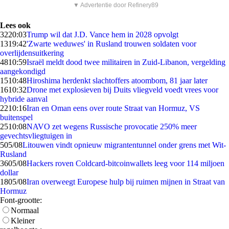
▼ Advertentie door Refinery89
Lees ook
32
20:03
Trump wil dat J.D. Vance hem in 2028 opvolgt
13
19:42
'Zwarte weduwes' in Rusland trouwen soldaten voor
overlijdensuitkering
48
10:59
Israël meldt dood twee militairen in Zuid-Libanon, vergelding
aangekondigd
15
10:48
Hiroshima herdenkt slachtoffers atoombom, 81 jaar later
16
10:32
Drone met explosieven bij Duits vliegveld voedt vrees voor
hybride aanval
22
10:16
Iran en Oman eens over route Straat van Hormuz, VS
buitenspel
25
10:08
NAVO zet wegens Russische provocatie 250% meer
gevechtsvliegtuigen in
5
05/08
Litouwen vindt opnieuw migrantentunnel onder grens met Wit-
Rusland
36
05/08
Hackers roven Coldcard-bitcoinwallets leeg voor 114 miljoen
dollar
18
05/08
Iran overweegt Europese hulp bij ruimen mijnen in Straat van
Hormuz
Font-grootte:
Normaal
Kleiner