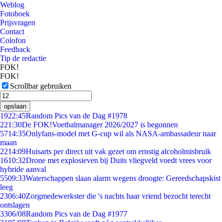
Weblog
Fotoboek
Prijsvragen
Contact
Colofon
Feedback
Tip de redactie
FOK!
FOK!
Scrollbar gebruiken
opslaan
19
22:45
Random Pics van de Dag #1978
2
21:30
De FOK!Voetbalmanager 2026/2027 is begonnen
57
14:35
Onlyfans-model met G-cup wil als NASA-ambassadeur naar
maan
22
14:09
Huisarts per direct uit vak gezet om ernstig alcoholmisbruik
16
10:32
Drone met explosieven bij Duits vliegveld voedt vrees voor
hybride aanval
55
09:33
Waterschappen slaan alarm wegens droogte: Gereedschapskist
leeg
23
06:40
Zorgmedewerkster die 's nachts haar vriend bezocht terecht
ontslagen
33
06/08
Random Pics van de Dag #1977