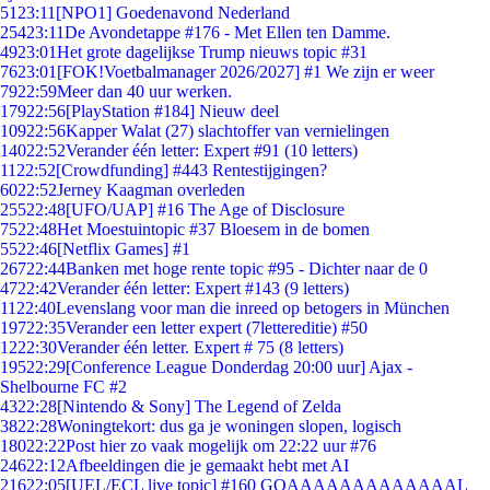
51
23:11
[NPO1] Goedenavond Nederland
254
23:11
De Avondetappe #176 - Met Ellen ten Damme.
49
23:01
Het grote dagelijkse Trump nieuws topic #31
76
23:01
[FOK!Voetbalmanager 2026/2027] #1 We zijn er weer
79
22:59
Meer dan 40 uur werken.
179
22:56
[PlayStation #184] Nieuw deel
109
22:56
Kapper Walat (27) slachtoffer van vernielingen
140
22:52
Verander één letter: Expert #91 (10 letters)
11
22:52
[Crowdfunding] #443 Rentestijgingen?
60
22:52
Jerney Kaagman overleden
255
22:48
[UFO/UAP] #16 The Age of Disclosure
75
22:48
Het Moestuintopic #37 Bloesem in de bomen
55
22:46
[Netflix Games] #1
267
22:44
Banken met hoge rente topic #95 - Dichter naar de 0
47
22:42
Verander één letter: Expert #143 (9 letters)
11
22:40
Levenslang voor man die inreed op betogers in München
197
22:35
Verander een letter expert (7lettereditie) #50
12
22:30
Verander één letter. Expert # 75 (8 letters)
195
22:29
[Conference League Donderdag 20:00 uur] Ajax -
Shelbourne FC #2
43
22:28
[Nintendo & Sony] The Legend of Zelda
38
22:28
Woningtekort: dus ga je woningen slopen, logisch
180
22:22
Post hier zo vaak mogelijk om 22:22 uur #76
246
22:12
Afbeeldingen die je gemaakt hebt met AI
216
22:05
[UEL/ECL live topic] #160 GOAAAAAAAAAAAAAL