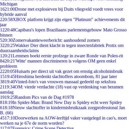
Michigan
16
21:00
Drone met explosieven bij Duits vliegveld voedt vrees voor
hybride aanval
2
20:58
XBOX platform krijgt zijn eigen "Platinum" achievements dit
jaar
12
20:48
Capibara's lopen Braziliaans parlementsgebouw Mato Grosso
binnen
5
20:30
Zomervakantieweerbericht: aanhoudend zomers
32
20:25
Wakker Dier dient klacht in tegen insectenfabriek Protix om
duurzaamheidsclaims
1
20:21
Lemmen boekt eerste profzege in zware Ronde van Polen-rit
84
20:21
'Witte' mannen discrimineren is volgens OM geen enkel
probleem
22
20:05
Huisarts per direct uit vak gezet om ernstig alcoholmisbruik
15
19:45
Hiroshima herdenkt slachtoffers atoombom, 81 jaar later
38
19:40
Vinted-foto's van vrouwen massaal gedeeld op seksfora
21
19:34
OM: vierde verdachte (18) vast op verdenking van beramen
aanslag
19
19:25
Random Pics van de Dag #1978
8
18:19
In Spider-Man: Brand New Day is Spidey echt weer Spidey
6
18:18
Nieuw slachtoffer in kindermisbruikzaak zorgprofessional Jan
B. (66)
45
17:10
Doorwerken na AOW-leeftijd vaker vastgelegd in cao's, moet
werken na je 67e de norm worden?
1
17:07
Forensics: Crime Scene Detective