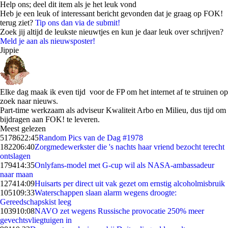
Help ons; deel dit item als je het leuk vond
Heb je een leuk of interessant bericht gevonden dat je graag op FOK!
terug ziet?
Tip ons dan via de submit!
Zoek jij altijd de leukste nieuwtjes en kun je daar leuk over schrijven?
Meld je aan als nieuwsposter!
Jippie
Elke dag maak ik even tijd voor de FP om het internet af te struinen op
zoek naar nieuws.
Part-time werkzaam als adviseur Kwaliteit Arbo en Milieu, dus tijd om
bijdragen aan FOK! te leveren.
Meest gelezen
51786
22:45
Random Pics van de Dag #1978
1822
06:40
Zorgmedewerkster die 's nachts haar vriend bezocht terecht
ontslagen
1794
14:35
Onlyfans-model met G-cup wil als NASA-ambassadeur
naar maan
1274
14:09
Huisarts per direct uit vak gezet om ernstig alcoholmisbruik
1051
09:33
Waterschappen slaan alarm wegens droogte:
Gereedschapskist leeg
1039
10:08
NAVO zet wegens Russische provocatie 250% meer
gevechtsvliegtuigen in