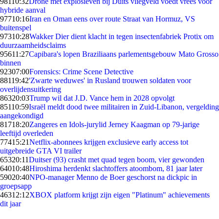
981
10:32
Drone met explosieven bij Duits vliegveld voedt vrees voor
hybride aanval
977
10:16
Iran en Oman eens over route Straat van Hormuz, VS
buitenspel
973
10:28
Wakker Dier dient klacht in tegen insectenfabriek Protix om
duurzaamheidsclaims
956
11:27
Capibara's lopen Braziliaans parlementsgebouw Mato Grosso
binnen
923
07:00
Forensics: Crime Scene Detective
881
19:42
'Zwarte weduwes' in Rusland trouwen soldaten voor
overlijdensuitkering
863
20:03
Trump wil dat J.D. Vance hem in 2028 opvolgt
851
10:59
Israël meldt dood twee militairen in Zuid-Libanon, vergelding
aangekondigd
817
18:20
Zangeres en Idols-jurylid Jerney Kaagman op 79-jarige
leeftijd overleden
774
15:21
Netflix-abonnees krijgen exclusieve early access tot
uitgebreide GTA VI trailer
653
20:11
Duitser (93) crasht met quad tegen boom, vier gewonden
640
10:48
Hiroshima herdenkt slachtoffers atoombom, 81 jaar later
590
20:40
NPO-manager Menno de Boer geschorst na dickpic in
groepsapp
463
12:12
XBOX platform krijgt zijn eigen "Platinum" achievements
dit jaar