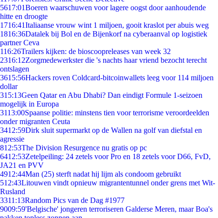
56
17:01
Boeren waarschuwen voor lagere oogst door aanhoudende
hitte en droogte
17
16:41
Italiaanse vrouw wint 1 miljoen, gooit kraslot per abuis weg
18
16:36
Datalek bij Bol en de Bijenkorf na cyberaanval op logistiek
partner Ceva
1
16:26
Trailers kijken: de bioscoopreleases van week 32
23
16:12
Zorgmedewerkster die 's nachts haar vriend bezocht terecht
ontslagen
36
15:56
Hackers roven Coldcard-bitcoinwallets leeg voor 114 miljoen
dollar
3
15:13
Geen Qatar en Abu Dhabi? Dan eindigt Formule 1-seizoen
mogelijk in Europa
31
13:00
Spaanse politie: minstens tien voor terrorisme veroordeelden
onder migranten Ceuta
34
12:59
Dirk sluit supermarkt op de Wallen na golf van diefstal en
agressie
8
12:53
The Division Resurgence nu gratis op pc
64
12:53
Zetelpeiling: 24 zetels voor Pro en 18 zetels voor D66, FvD,
JA21 en PVV
49
12:44
Man (25) sterft nadat hij lijm als condoom gebruikt
5
12:43
Litouwen vindt opnieuw migrantentunnel onder grens met Wit-
Rusland
33
11:13
Random Pics van de Dag #1977
90
09:59
'Belgische' jongeren terroriseren Galderse Meren, maar Boa's
pakken topless zonnen aan