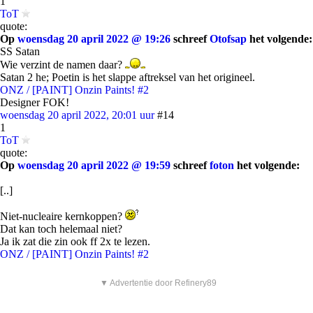
1
ToT
quote:
Op
woensdag 20 april 2022 @ 19:26
schreef
Otofsap
het volgende:
SS Satan
Wie verzint de namen daar?
Satan 2 he; Poetin is het slappe aftreksel van het origineel.
ONZ / [PAINT] Onzin Paints! #2
Designer FOK!
woensdag 20 april 2022, 20:01 uur
#14
1
ToT
quote:
Op
woensdag 20 april 2022 @ 19:59
schreef
foton
het volgende:
[..]
Niet-nucleaire kernkoppen?
Dat kan toch helemaal niet?
Ja ik zat die zin ook ff 2x te lezen.
ONZ / [PAINT] Onzin Paints! #2
▼ Advertentie door Refinery89