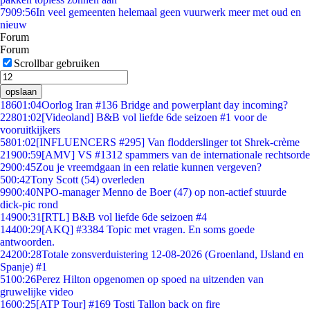
79
09:56
In veel gemeenten helemaal geen vuurwerk meer met oud en
nieuw
Forum
Forum
Scrollbar gebruiken
opslaan
186
01:04
Oorlog Iran #136 Bridge and powerplant day incoming?
228
01:02
[Videoland] B&B vol liefde 6de seizoen #1 voor de
vooruitkijkers
58
01:02
[INFLUENCERS #295] Van flodderslinger tot Shrek-crème
219
00:59
[AMV] VS #1312 spammers van de internationale rechtsorde
29
00:45
Zou je vreemdgaan in een relatie kunnen vergeven?
5
00:42
Tony Scott (54) overleden
99
00:40
NPO-manager Menno de Boer (47) op non-actief stuurde
dick-pic rond
149
00:31
[RTL] B&B vol liefde 6de seizoen #4
144
00:29
[AKQ] #3384 Topic met vragen. En soms goede
antwoorden.
242
00:28
Totale zonsverduistering 12-08-2026 (Groenland, IJsland en
Spanje) #1
51
00:26
Perez Hilton opgenomen op spoed na uitzenden van
gruwelijke video
16
00:25
[ATP Tour] #169 Tosti Tallon back on fire