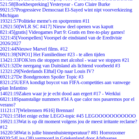
5
21:58
[Boekbespreking] Yesteryear - Caro Claire Burke
99
21:57
Progressieve Democraat El-Sayed wint nipt voorverkiezing
Michigan
193
21:57
Politieke meme's en spotprenten #11
129
21:50
[WLR SC #417] Nieuw deel openen was kaputt
8
21:45
[gratis] Videogames Part 9: Gratis en free-to-play games!
32
21:45
[Voorspellen] Voorspel de eindstand van de Eredivisie
2026/2027
20
21:44
Nieuwe Marvel films. #12
99
21:39
[NPO1] Het Familiediner #23 - te allen tijden
134
21:33
FOK!ers die stoppen met alcohol - waar we stoppen #21
65
21:32
De neergang van Duitsland als lichtend voorbeeld #3
123
21:29
[Nederlands Elftal] Op naar Louis IV?
69
21:27
De Bondgenoten Spoiler Topic #3
83
21:25
UEFA kondigt boycot van FIFA-competities aan vanwege
plan Infantino
140
21:19
Zaken waar je je echt dood aan ergert #17 - Werklui
68
21:18
Spaanstalige nummers #34 A que calor nos pasaremos por el
verano?
111
21:17
[Wielrennen #616] Brennan!
270
21:15
Het enige echte LEGO-topic #45 LEGOOOOOOOOOOO
169
21:13
Wat is op dit moment volgens jou de meest irritante reclame?
#12
162
20:58
Wat is jullie binnenhuistemperatuur? #81 Horrorzomer
60
20:54
Lisa (38) vermoord in Griekenland door Afghaanse