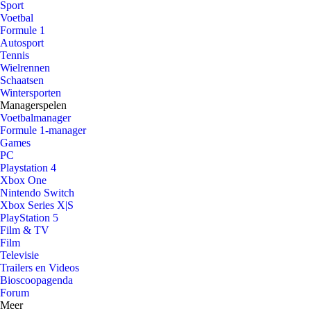
Sport
Voetbal
Formule 1
Autosport
Tennis
Wielrennen
Schaatsen
Wintersporten
Managerspelen
Voetbalmanager
Formule 1-manager
Games
PC
Playstation 4
Xbox One
Nintendo Switch
Xbox Series X|S
PlayStation 5
Film & TV
Film
Televisie
Trailers en Videos
Bioscoopagenda
Forum
Meer