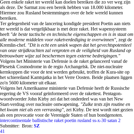
Geen enkele raket ter wereld kan doelen bereiken die zo ver weg zijn
als deze. De Sarmat zou een bereik hebben van 18.000 kilometer.
Hiermee zou Rusland bestemmingen over de hele wereld kunnen
bereiken.
Ter gelegenheid van de lancering kondigde president Poetin aan niets
ter wereld is dat vergelijkbaar is met deze raket. Het wapensysteem
heeft
"de beste tactische en technische eigenschappen en is in staat om
alle moderne middelen voor raketverdediging te overwinnen",
zegt de
Kremlin-chef.
"Dit is echt een uniek wapen dat het gevechtspotentieel
van onze strijdkrachten zal vergroten en de veiligheid van Rusland op
betrouwbare wijze zal beschermen tegen externe bedreigingen."
Volgens het Ministerie van Defensie is de raket gelanceerd vanaf de
Plesetsk Cosmodrome in de regio Archangelsk. De niet-nucleaire
kernkoppen die voor de test werden gebruikt, troffen de Kura-site op
het schiereiland Kamtsjatka in het Verre Oosten. Beide plaatsen liggen
zo'n 5600 kilometer uit elkaar.
Volgens het Amerikaanse ministerie van Defensie heeft de Russische
regering de VS vooraf geïnformeerd over de rakettest. Pentagon-
woordvoerder John Kirby zei dat het onderdeel was van het New
Start-verdrag over nucleaire ontwapening.
"Zulke tests zijn routine en
het kwam niet als een verrassing",
zei Kirby. De test wordt niet gezien
als een provocatie voor de Verenigde Staten of hun bondgenoten.
intercontinentale ballistische raket
poetin
rusland
ss-x-30 satan 2
Submitter:
Bron:
SZ
41