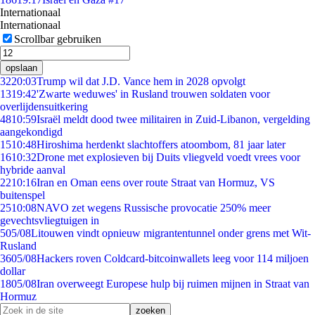
Internationaal
Internationaal
Scrollbar gebruiken
opslaan
32
20:03
Trump wil dat J.D. Vance hem in 2028 opvolgt
13
19:42
'Zwarte weduwes' in Rusland trouwen soldaten voor
overlijdensuitkering
48
10:59
Israël meldt dood twee militairen in Zuid-Libanon, vergelding
aangekondigd
15
10:48
Hiroshima herdenkt slachtoffers atoombom, 81 jaar later
16
10:32
Drone met explosieven bij Duits vliegveld voedt vrees voor
hybride aanval
22
10:16
Iran en Oman eens over route Straat van Hormuz, VS
buitenspel
25
10:08
NAVO zet wegens Russische provocatie 250% meer
gevechtsvliegtuigen in
5
05/08
Litouwen vindt opnieuw migrantentunnel onder grens met Wit-
Rusland
36
05/08
Hackers roven Coldcard-bitcoinwallets leeg voor 114 miljoen
dollar
18
05/08
Iran overweegt Europese hulp bij ruimen mijnen in Straat van
Hormuz