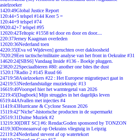
asielzoeker
14
20:49
Global Justice Report
1
20:44
+5 telspel #144 Keer 5 =
1
20:44
+9 telspel #74
99
20:42
+7 telspel #95
120
20:42
Teltopic #1558 tel door en door en door....
2
20:37
Jerney Kaagman overleden
120
20:36
Nederland toen
42
20:35
[Eva vd Wijdeven] geruchten over dakloosheid
70
20:29
Een tactische/militaire analyse van het front in Oekraïne #31
146
20:24
[SBS6] Vandaag Inside #136 - Boekje pluggen.
238
20:22
Speciaalbieren #80: another one bites the dust
15
20:17
Radio 2 #145 Ruud 66
247
19:58
Asielzoekers #22 : Het Europese migratiepact gaat in
242
19:53
Nederlandstalige muziektopic #13
166
19:49
Voorspel hier het warmtegetal van 2026
22
19:45
[Dagboek] Mijn struggles in het dagelijks leven
65
19:44
Afvallen met injecties #4
114
19:43
Hurricane & Cyclone Season 2026
151
19:42
"Niche"-historische producten in de supermarkt
265
19:31
Duitse Muziek #2
132
19:30
[DRT SC] #6: RendacGoden sponsored by TONZON
41
19:30
Droneaanval op Oekrains vliegtuig in Leipzig
221
19:24
Nederland stevent af op watertekort
186
19:17
Israel en Gaza #17