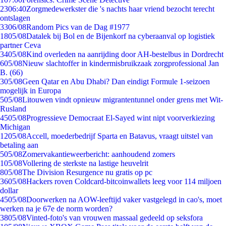
23
06:40
Zorgmedewerkster die 's nachts haar vriend bezocht terecht
ontslagen
33
06/08
Random Pics van de Dag #1977
18
05/08
Datalek bij Bol en de Bijenkorf na cyberaanval op logistiek
partner Ceva
34
05/08
Kind overleden na aanrijding door AH-bestelbus in Dordrecht
6
05/08
Nieuw slachtoffer in kindermisbruikzaak zorgprofessional Jan
B. (66)
3
05/08
Geen Qatar en Abu Dhabi? Dan eindigt Formule 1-seizoen
mogelijk in Europa
5
05/08
Litouwen vindt opnieuw migrantentunnel onder grens met Wit-
Rusland
45
05/08
Progressieve Democraat El-Sayed wint nipt voorverkiezing
Michigan
12
05/08
Accell, moederbedrijf Sparta en Batavus, vraagt uitstel van
betaling aan
5
05/08
Zomervakantieweerbericht: aanhoudend zomers
1
05/08
Vollering de sterkste na lastige heuvelrit
8
05/08
The Division Resurgence nu gratis op pc
36
05/08
Hackers roven Coldcard-bitcoinwallets leeg voor 114 miljoen
dollar
45
05/08
Doorwerken na AOW-leeftijd vaker vastgelegd in cao's, moet
werken na je 67e de norm worden?
38
05/08
Vinted-foto's van vrouwen massaal gedeeld op seksfora