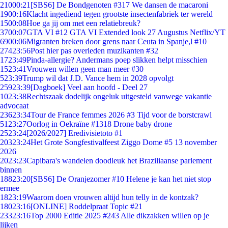
210
00:21
[SBS6] De Bondgenoten #317 We dansen de macaroni
19
00:16
Klacht ingediend tegen grootste insectenfabriek ter wereld
15
00:08
Hoe ga jij om met een relatiebreuk?
37
00:07
GTA VI #12 GTA VI Extended look 27 Augustus Netflix/YT
69
00:06
Migranten breken door grens naar Ceuta in Spanje,l #10
274
23:56
Post hier pas overleden muzikanten #32
17
23:49
Pinda-allergie? Andermans poep slikken helpt misschien
15
23:41
Vrouwen willen geen man meer #30
5
23:39
Trump wil dat J.D. Vance hem in 2028 opvolgt
259
23:39
[Dagboek] Veel aan hoofd - Deel 27
10
23:38
Rechtszaak dodelijk ongeluk uitgesteld vanwege vakantie
advocaat
236
23:34
Tour de France femmes 2026 #3 Tijd voor de borstcrawl
51
23:27
Oorlog in Oekraïne #1318 Drone baby drone
25
23:24
[2026/2027] Eredivisietoto #1
203
23:24
Het Grote Songfestivalfeest Ziggo Dome #5 13 november
2026
20
23:23
Capibara's wandelen doodleuk het Braziliaanse parlement
binnen
188
23:20
[SBS6] De Oranjezomer #10 Helene je kan het niet stop
ermee
18
23:19
Waarom doen vrouwen altijd hun telly in de kontzak?
180
23:16
[ONLINE] Roddelpraat Topic #21
233
23:16
Top 2000 Editie 2025 #243 Alle dikzakken willen op je
lijken