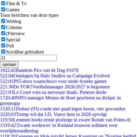
Film & Tv
Games
Toon berichten van deze types
Weblog
Column
(P)review
Special
Poll
Scrollbar gebruiken
opslaan
19
22:45
Random Pics van de Dag #1978
5
22:04
Ontslagen bij Halo Studios na Campaign Evolved
5
22:01
PS5-doos waarschuwt voor einde fysieke games
2
21:30
De FOK!Voetbalmanager 2026/2027 is begonnen
2
21:03
Le Court wint na nerveuze finale, Pieterse derde
17
20:40
NPO-manager Menno de Boer geschorst na dickpic in
groepsapp
15
20:11
Duitser (93) crasht met quad tegen boom, vier gewonden
32
20:03
Trump wil dat J.D. Vance hem in 2028 opvolgt
1
19:50
Lemmen boekt eerste profzege in zware Ronde van Polen-rit
13
19:42
'Zwarte weduwes' in Rusland trouwen soldaten voor
overlijdensuitkering
11
18:20
Zangeres en Idols-jurylid Jerney Kaagman op 79-jarige leeftijd