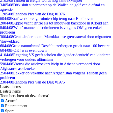
21
05/08
Tanken in België wordt nóg aantrekkelijker
34
05/08
Dirk sluit supermarkt op de Wallen na golf van diefstal en
agressie
12
05/08
Random Pics van de Dag #1976
6
04/08
Kraftwerk brengt ruimteschip terug naar Eindhoven
20
04/08
Apple vecht Britse eis tot inbouwen backdoor in iCloud aan
84
04/08
'Witte' mannen discrimineren is volgens OM geen enkel
probleem
30
04/08
Ceuta-leider noemt Marokkaanse grensaanval door migranten
'gruweldaad'
6
04/08
Grote natuurbrand Boschhuizerbergen groeit naar 100 hectare
6
04/08
FOK! was even down
41
04/08
Regering VS geeft scholen die 'genderidentiteit' van kinderen
verbergen voor ouders ultimatum
59
04/08
Vrouw die asielzoekers hielp in Athene vermoord door
Afghaanse asielzoeker
25
04/08
Lekker op vakantie naar Afghanistan volgens Taliban geen
probleem
23
04/08
Random Pics van de Dag #1975
Laatste items
Laatste items
Toon berichten uit deze thema's
Actueel
Entertainment
Sport