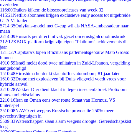
overleden
1
16:00
Trailers kijken: de bioscoopreleases van week 32
4
15:21
Netflix-abonnees krijgen exclusieve early access tot uitgebreide
GTA VI trailer
57
14:35
Onlyfans-model met G-cup wil als NASA-ambassadeur naar
maan
22
14:09
Huisarts per direct uit vak gezet om ernstig alcoholmisbruik
2
12:12
XBOX platform krijgt zijn eigen "Platinum" achievements dit
jaar
12
11:27
Capibara's lopen Braziliaans parlementsgebouw Mato Grosso
binnen
49
10:59
Israël meldt dood twee militairen in Zuid-Libanon, vergelding
aangekondigd
15
10:48
Hiroshima herdenkt slachtoffers atoombom, 81 jaar later
16
10:32
Drone met explosieven bij Duits vliegveld voedt vrees voor
hybride aanval
32
10:28
Wakker Dier dient klacht in tegen insectenfabriek Protix om
duurzaamheidsclaims
22
10:16
Iran en Oman eens over route Straat van Hormuz, VS
buitenspel
25
10:08
NAVO zet wegens Russische provocatie 250% meer
gevechtsvliegtuigen in
55
09:33
Waterschappen slaan alarm wegens droogte: Gereedschapskist
leeg
1
07:00
Forensics: Crime Scene Detective