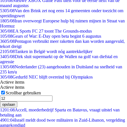
1
05/08
Nieuwe XBOX Game Pass titels voor de eerste helft van de
maand augustus
53
05/08
Van den Brink zet nog eens 14 gemeenten onder toezicht om
spreidingswet
18
05/08
Iran overweegt Europese hulp bij ruimen mijnen in Straat van
Hormuz
3
05/08
EA Sports FC 27 toont The Grounds-modus
1
05/08
Gears of War: E-Day open beta begint 6 augustus
36
05/08
Pentagon verbruikt meer raketten dan kan worden aangevuld,
tekort dreigt
21
05/08
Tanken in België wordt nóg aantrekkelijker
34
05/08
Dirk sluit supermarkt op de Wallen na golf van diefstal en
agressie
13
05/08
Nederlander (23) aangehouden in Duitsland na snelheid van
235 km/u
3
05/08
Gedurfd NEC blijft overeind bij Olympiakos
Actieve items
Actieve items
Scrollbar gebruiken
opslaan
12
01:08
Accell, moederbedrijf Sparta en Batavus, vraagt uitstel van
betaling aan
49
01:04
Israël meldt dood twee militairen in Zuid-Libanon, vergelding
aangekondigd