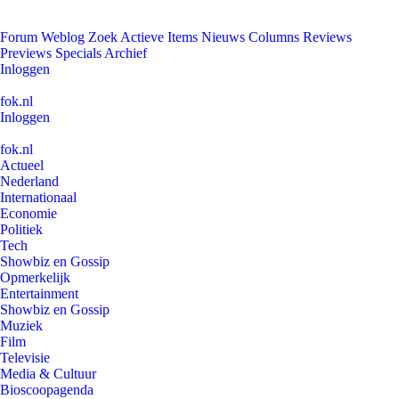
Forum
Weblog
Zoek
Actieve Items
Nieuws
Columns
Reviews
Previews
Specials
Archief
Inloggen
fok.nl
Inloggen
fok.nl
Actueel
Nederland
Internationaal
Economie
Politiek
Tech
Showbiz en Gossip
Opmerkelijk
Entertainment
Showbiz en Gossip
Muziek
Film
Televisie
Media & Cultuur
Bioscoopagenda