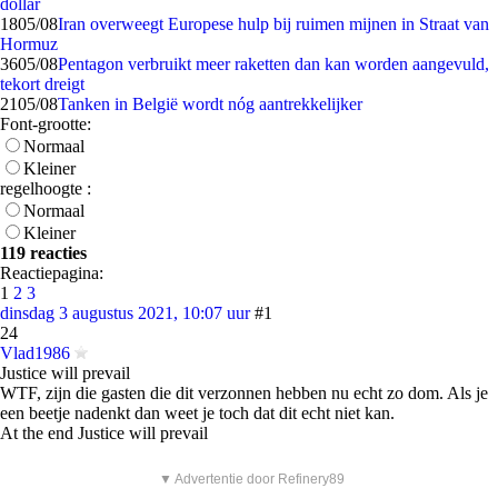
dollar
18
05/08
Iran overweegt Europese hulp bij ruimen mijnen in Straat van
Hormuz
36
05/08
Pentagon verbruikt meer raketten dan kan worden aangevuld,
tekort dreigt
21
05/08
Tanken in België wordt nóg aantrekkelijker
Font-grootte:
Normaal
Kleiner
regelhoogte :
Normaal
Kleiner
119 reacties
Reactiepagina:
1
2
3
dinsdag 3 augustus 2021, 10:07 uur
#1
24
Vlad1986
Justice will prevail
WTF, zijn die gasten die dit verzonnen hebben nu echt zo dom. Als je
een beetje nadenkt dan weet je toch dat dit echt niet kan.
At the end Justice will prevail
▼ Advertentie door Refinery89