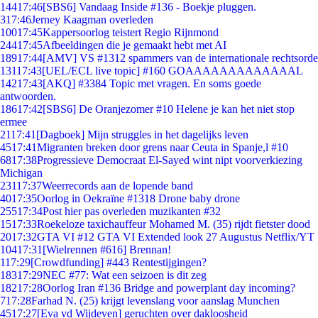
144
17:46
[SBS6] Vandaag Inside #136 - Boekje pluggen.
3
17:46
Jerney Kaagman overleden
100
17:45
Kappersoorlog teistert Regio Rijnmond
244
17:45
Afbeeldingen die je gemaakt hebt met AI
189
17:44
[AMV] VS #1312 spammers van de internationale rechtsorde
131
17:43
[UEL/ECL live topic] #160 GOAAAAAAAAAAAAAL
142
17:43
[AKQ] #3384 Topic met vragen. En soms goede
antwoorden.
186
17:42
[SBS6] De Oranjezomer #10 Helene je kan het niet stop
ermee
21
17:41
[Dagboek] Mijn struggles in het dagelijks leven
45
17:41
Migranten breken door grens naar Ceuta in Spanje,l #10
68
17:38
Progressieve Democraat El-Sayed wint nipt voorverkiezing
Michigan
231
17:37
Weerrecords aan de lopende band
40
17:35
Oorlog in Oekraïne #1318 Drone baby drone
255
17:34
Post hier pas overleden muzikanten #32
15
17:33
Roekeloze taxichauffeur Mohamed M. (35) rijdt fietster dood
20
17:32
GTA VI #12 GTA VI Extended look 27 Augustus Netflix/YT
104
17:31
[Wielrennen #616] Brennan!
1
17:29
[Crowdfunding] #443 Rentestijgingen?
183
17:29
NEC #77: Wat een seizoen is dit zeg
182
17:28
Oorlog Iran #136 Bridge and powerplant day incoming?
7
17:28
Farhad N. (25) krijgt levenslang voor aanslag Munchen
45
17:27
[Eva vd Wijdeven] geruchten over dakloosheid