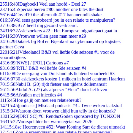
255
16:48
[Dagboek] Veel aan hoofd - Deel 27
237
16:45
Speciaalbieren #80: another one bites the dust
56
16:44
Covid19 the aftermath #17 bananenmilkshake
6
16:39
Wel eens geprobeerd jou in een relatie te manipuleren?
37
16:38
GGZ heeft mij gezond verklaard.
243
16:32
Asielzoekers #22 : Het Europese migratiepact gaat in
294
16:30
Vrouwen willen geen man meer #29
34
16:29
Datalek bij Bol en Bijenkorf na cyberaanval op logistiek
partner Ceva
220
16:21
[Videoland] B&B vol liefde 6de seizoen #1 voor de
vooruitkijkers
43
16:09
[NWS] / [POL] Cartoons #7
93
16:09
[RTL] B&B vol liefde 6de seizoen #4
61
16:08
De neergang van Duitsland als lichtend voorbeeld #3
84
16:07
30 asielzoekers kosten 1 miljoen in hotel centrum Haarlem
70
15:58
Nabil B. (20) rijdt fietser aan tijdens dollemansrit
56
15:56
Abdul A. (27) als afperser "Fleur" door het leven
64
15:56
Afvallen met injecties #4
11
15:45
Hoe ga jij om met een relatiebreuk?
147
15:45
[podcasts] Misdaad podcasts #3 - Twee weken taakstraf
15
15:34
Waarom doen vrouwen altijd hun telly in de kontzak?
130
15:29
[DRT SC] #6: RendacGoden sponsored by TONZON
163
15:22
Voorspel hier het warmtegetal van 2026
141
15:18
sc Heerenveen #52: Waar Koning Sarr de dienst uitmaakt
27
15:16
Zou je vreemdgaan in een relatie kunnen vergeven?