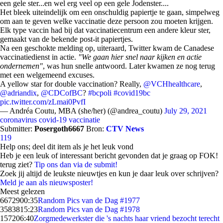
een gele ster...en wel erg veel op een gele Jodenster....
Het bleek uiteindelijk om een onschuldig papiertje te gaan, simpelweg
om aan te geven welke vaccinatie deze persoon zou moeten krijgen.
Elk type vaccin had bij dat vaccinatiecentrum een andere kleur ster,
gemaakt van de bekende post-it papiertjes.
Na een geschokte melding op, uiteraard, Twitter kwam de Canadese
vaccinatiedienst in actie.
"We gaan hier snel naar kijken en actie
ondernemen"
, was hun snelle antwoord. Later kwamen ze nog terug
met een welgemeend excuses.
A yellow star for double vaccination? Really,
@VCHhealthcare
,
@adriandix
,
@CDCofBC
?
#bcpoli
#covid19bc
pic.twitter.com/zLmai0PvfI
— Andréa Coutu, MBA (she/her) (@andrea_coutu)
July 29, 2021
coronavirus
covid-19
vaccinatie
Submitter:
Posergoth6667
Bron:
CTV News
119
Help ons; deel dit item als je het leuk vond
Heb je een leuk of interessant bericht gevonden dat je graag op FOK!
terug ziet?
Tip ons dan via de submit!
Zoek jij altijd de leukste nieuwtjes en kun je daar leuk over schrijven?
Meld je aan als nieuwsposter!
Meest gelezen
66729
00:35
Random Pics van de Dag #1977
35838
15:23
Random Pics van de Dag #1978
1572
06:40
Zorgmedewerkster die 's nachts haar vriend bezocht terecht