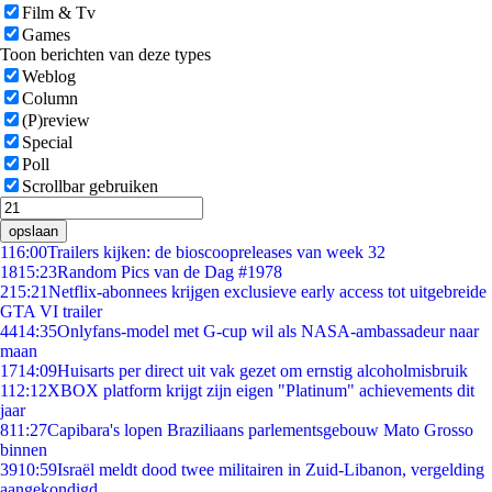
Film & Tv
Games
Toon berichten van deze types
Weblog
Column
(P)review
Special
Poll
Scrollbar gebruiken
opslaan
1
16:00
Trailers kijken: de bioscoopreleases van week 32
18
15:23
Random Pics van de Dag #1978
2
15:21
Netflix-abonnees krijgen exclusieve early access tot uitgebreide
GTA VI trailer
44
14:35
Onlyfans-model met G-cup wil als NASA-ambassadeur naar
maan
17
14:09
Huisarts per direct uit vak gezet om ernstig alcoholmisbruik
1
12:12
XBOX platform krijgt zijn eigen "Platinum" achievements dit
jaar
8
11:27
Capibara's lopen Braziliaans parlementsgebouw Mato Grosso
binnen
39
10:59
Israël meldt dood twee militairen in Zuid-Libanon, vergelding
aangekondigd