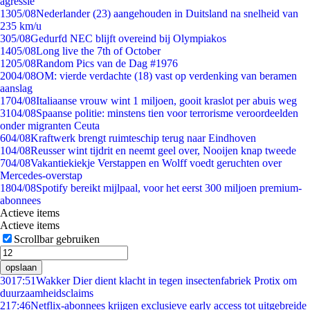
agressie
13
05/08
Nederlander (23) aangehouden in Duitsland na snelheid van
235 km/u
3
05/08
Gedurfd NEC blijft overeind bij Olympiakos
14
05/08
Long live the 7th of October
12
05/08
Random Pics van de Dag #1976
20
04/08
OM: vierde verdachte (18) vast op verdenking van beramen
aanslag
17
04/08
Italiaanse vrouw wint 1 miljoen, gooit kraslot per abuis weg
31
04/08
Spaanse politie: minstens tien voor terrorisme veroordeelden
onder migranten Ceuta
6
04/08
Kraftwerk brengt ruimteschip terug naar Eindhoven
1
04/08
Reusser wint tijdrit en neemt geel over, Nooijen knap tweede
7
04/08
Vakantiekiekje Verstappen en Wolff voedt geruchten over
Mercedes-overstap
18
04/08
Spotify bereikt mijlpaal, voor het eerst 300 miljoen premium-
abonnees
Actieve items
Actieve items
Scrollbar gebruiken
opslaan
30
17:51
Wakker Dier dient klacht in tegen insectenfabriek Protix om
duurzaamheidsclaims
2
17:46
Netflix-abonnees krijgen exclusieve early access tot uitgebreide