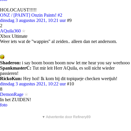
HOLOCAUST!!!!!
ONZ / [PAINT] Onzin Paints! #2
dinsdag 3 augustus 2021, 10:21 uur
#9
2
AQuila360
Xbox Ultimate
Weer iets wat de ''wappies'' al zeiden.. alleen dan net andersom.
Shaderon:
i say boom boom boom now let me hear you say weehooo
SpankmasterC:
Tut mir leit Herr AQuila, es soll nicht wieder
passieren!
RickoKun:
Hey hoi! Ik kom bij dit topiqueje checken weetjuh!
dinsdag 3 augustus 2021, 10:22 uur
#10
8
DemonRage
In het ZUIDEN!
foto
▼ Advertentie door Refinery89