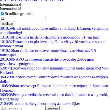
Internationaal
Internationaal
Scrollbar gebruiken
opslaan
39
10:59
Israël meldt dood twee militairen in Zuid-Libanon, vergelding
aangekondigd
13
10:48
Hiroshima herdenkt slachtoffers atoombom, 81 jaar later
10
10:32
Drone met explosieven bij Duits vliegveld voedt vrees voor
hybride aanval
19
10:16
Iran en Oman eens over route Straat van Hormuz, VS
buitenspel
20
10:08
NAVO zet wegens Russische provocatie 250% meer
gevechtsvliegtuigen in
5
20:44
Litouwen vindt opnieuw migrantentunnel onder grens met Wit-
Rusland
36
05/08
Hackers roven Coldcard-bitcoinwallets leeg voor 114 miljoen
dollar
18
05/08
Iran overweegt Europese hulp bij ruimen mijnen in Straat van
Hormuz
36
05/08
Pentagon verbruikt meer raketten dan kan worden aangevuld,
tekort dreigt
21
05/08
Tanken in België wordt nóg aantrekkelijker