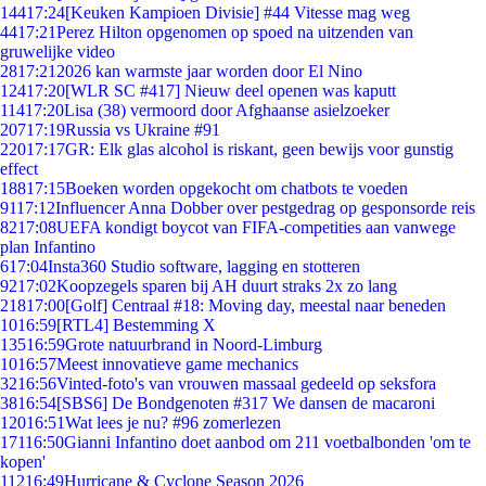
144
17:24
[Keuken Kampioen Divisie] #44 Vitesse mag weg
44
17:21
Perez Hilton opgenomen op spoed na uitzenden van
gruwelijke video
28
17:21
2026 kan warmste jaar worden door El Nino
124
17:20
[WLR SC #417] Nieuw deel openen was kaputt
114
17:20
Lisa (38) vermoord door Afghaanse asielzoeker
207
17:19
Russia vs Ukraine #91
220
17:17
GR: Elk glas alcohol is riskant, geen bewijs voor gunstig
effect
188
17:15
Boeken worden opgekocht om chatbots te voeden
91
17:12
Influencer Anna Dobber over pestgedrag op gesponsorde reis
82
17:08
UEFA kondigt boycot van FIFA-competities aan vanwege
plan Infantino
6
17:04
Insta360 Studio software, lagging en stotteren
92
17:02
Koopzegels sparen bij AH duurt straks 2x zo lang
218
17:00
[Golf] Centraal #18: Moving day, meestal naar beneden
10
16:59
[RTL4] Bestemming X
135
16:59
Grote natuurbrand in Noord-Limburg
10
16:57
Meest innovatieve game mechanics
32
16:56
Vinted-foto's van vrouwen massaal gedeeld op seksfora
38
16:54
[SBS6] De Bondgenoten #317 We dansen de macaroni
120
16:51
Wat lees je nu? #96 zomerlezen
171
16:50
Gianni Infantino doet aanbod om 211 voetbalbonden 'om te
kopen'
112
16:49
Hurricane & Cyclone Season 2026