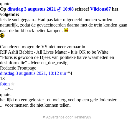
quote:
Op
dinsdag 3 augustus 2021 @ 10:08
schreef
Vlicious87
het
volgende:
Iets te snel gegaan.. Had pas later uitgedeeld moeten worden
natuurlijk, zodat de gevaccineerden daarna met de trein konden gaan
naar de build back better kampen.
Canadezen mogen de VS niet meer zomaar in...
RIP Ashli Babbitt - All Lives Matter - It is OK to be White
"Floris is gewoon de Djeez van politieke halve waarheden en
desinformatie" - Mensen_doe_rustig
Redactie Frontpage
dinsdag 3 augustus 2021, 10:12 uur
#4
18
foton
__--*--__
quote:
het lijkt op een gele ster...en wel erg veel op een gele Jodenster....
... voor mensen die niet kunnen tellen.
▼ Advertentie door Refinery89