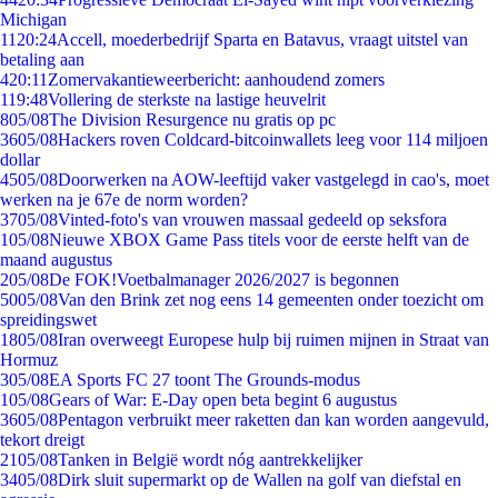
Michigan
11
20:24
Accell, moederbedrijf Sparta en Batavus, vraagt uitstel van
betaling aan
4
20:11
Zomervakantieweerbericht: aanhoudend zomers
1
19:48
Vollering de sterkste na lastige heuvelrit
8
05/08
The Division Resurgence nu gratis op pc
36
05/08
Hackers roven Coldcard-bitcoinwallets leeg voor 114 miljoen
dollar
45
05/08
Doorwerken na AOW-leeftijd vaker vastgelegd in cao's, moet
werken na je 67e de norm worden?
37
05/08
Vinted-foto's van vrouwen massaal gedeeld op seksfora
1
05/08
Nieuwe XBOX Game Pass titels voor de eerste helft van de
maand augustus
2
05/08
De FOK!Voetbalmanager 2026/2027 is begonnen
50
05/08
Van den Brink zet nog eens 14 gemeenten onder toezicht om
spreidingswet
18
05/08
Iran overweegt Europese hulp bij ruimen mijnen in Straat van
Hormuz
3
05/08
EA Sports FC 27 toont The Grounds-modus
1
05/08
Gears of War: E-Day open beta begint 6 augustus
36
05/08
Pentagon verbruikt meer raketten dan kan worden aangevuld,
tekort dreigt
21
05/08
Tanken in België wordt nóg aantrekkelijker
34
05/08
Dirk sluit supermarkt op de Wallen na golf van diefstal en