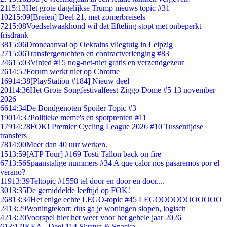
21
15:13
Het grote dagelijkse Trump nieuws topic #31
102
15:09
[Breien] Deel 21, met zomerbreisels
72
15:08
Voedselwaakhond wil dat Efteling stopt met onbeperkt
frisdrank
38
15:06
Droneaanval op Oekrains vliegtuig in Leipzig
27
15:06
Transfergeruchten en contractverlenging #83
246
15:03
Vinted #15 nog-net-niet gratis en verzendgezeur
26
14:52
Forum werkt niet op Chrome
169
14:38
[PlayStation #184] Nieuw deel
201
14:36
Het Grote Songfestivalfeest Ziggo Dome #5 13 november
2026
66
14:34
De Bondgenoten Spoiler Topic #3
190
14:32
Politieke meme's en spotprenten #11
179
14:28
FOK! Premier Cycling League 2026 #10 Tussentijdse
transfers
78
14:00
Meer dan 40 uur werken.
15
13:59
[ATP Tour] #169 Tosti Tallon back on fire
67
13:56
Spaanstalige nummers #34 A que calor nos pasaremos por el
verano?
119
13:39
Teltopic #1558 tel door en door en door....
30
13:35
De gemiddelde leeftijd op FOK!
268
13:34
Het enige echte LEGO-topic #45 LEGOOOOOOOOOOO
24
13:29
Woningtekort: dus ga je woningen slopen, logisch
42
13:20
Voorspel hier het weer voor het gehele jaar 2026
6
13:17
IKEA - Deel 114 Skruva & Snacka