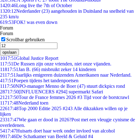
14
20:46
Long live the 7th of October
13
20:12
Nederlander (23) aangehouden in Duitsland na snelheid van
235 km/u
6
19:53
FOK! was even down
Forum
Forum
Scrollbar gebruiken
opslaan
10
17:51
Global Justice Report
1
17:51
De Russen zijn onze vrienden, niet onze vijanden.
118
17:51
Jan B. (66) misbruikt zeker 14 kinderen
21
17:51
Jaarlijks emigreren duizenden Amerikanen naar Nederland.
4
17:51
Poepen tijdens het tandenpoetsen
11
17:50
NPO-manager Menno de Boer (47) stuurt dickpics rond
287
17:50
[INFLUENCERS #294] supermarkt Safari
212
17:50
Tour de France femmes 2026 #3 Tijd voor de borstcrawl
117
17:48
Nederland toen
226
17:48
Top 2000 Editie 2025 #243 Alle dikzakken willen op je
lijken
233
17:47
Wie gaan er dood in 2026?Post met een vleugje cynisme de
overledenen.
54
17:47
Huisarts doet haar werk onder invloed van alcohol
99
17:46
De Schatkamer van Beeld & Geluid #4