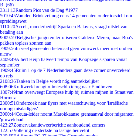
B. (66)
33
11:13
Random Pics van de Dag #1977
50
10:45
Van den Brink zet nog eens 14 gemeenten onder toezicht om
spreidingswet
11
10:20
Accell, moederbedrijf Sparta en Batavus, vraagt uitstel van
betaling aan
90
09:59
'Belgische' jongeren terroriseren Galderse Meren, maar Boa's
pakken topless zonnen aan
79
09:56
In veel gemeenten helemaal geen vuurwerk meer met oud en
nieuw
34
09:49
Albert Heijn halveert tempo van Koopzegels sparen vanaf
september
19
09:45
Ruim 1 op de 7 Nederlanders gaan deze zomer onverzekerd
op reis
21
08:36
Tanken in België wordt nóg aantrekkelijker
6
08:06
Kraftwerk brengt ruimteschip terug naar Eindhoven
18
07:49
Iran overweegt Europese hulp bij ruimen mijnen in Straat van
Hormuz
23
00:51
Onderzoek naar flyers met waarschuwing voor 'Israëlische
oorlogsmisdadigers'
30
00:44
Ceuta-leider noemt Marokkaanse grensaanval door migranten
'gruweldaad'
4
23:27
Zomervakantieweerbericht: aanhoudend zomers
1
22:57
Vollering de sterkste na lastige heuvelrit
3
20:59
EA Sports FC 27 toont The Grounds-modus