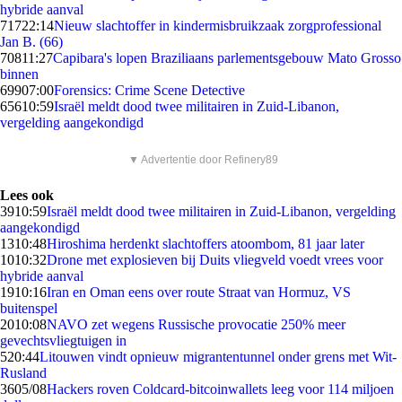
hybride aanval
717
22:14
Nieuw slachtoffer in kindermisbruikzaak zorgprofessional
Jan B. (66)
708
11:27
Capibara's lopen Braziliaans parlementsgebouw Mato Grosso
binnen
699
07:00
Forensics: Crime Scene Detective
656
10:59
Israël meldt dood twee militairen in Zuid-Libanon,
vergelding aangekondigd
▼ Advertentie door Refinery89
Lees ook
39
10:59
Israël meldt dood twee militairen in Zuid-Libanon, vergelding
aangekondigd
13
10:48
Hiroshima herdenkt slachtoffers atoombom, 81 jaar later
10
10:32
Drone met explosieven bij Duits vliegveld voedt vrees voor
hybride aanval
19
10:16
Iran en Oman eens over route Straat van Hormuz, VS
buitenspel
20
10:08
NAVO zet wegens Russische provocatie 250% meer
gevechtsvliegtuigen in
5
20:44
Litouwen vindt opnieuw migrantentunnel onder grens met Wit-
Rusland
36
05/08
Hackers roven Coldcard-bitcoinwallets leeg voor 114 miljoen