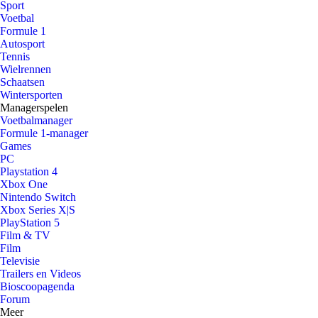
Sport
Voetbal
Formule 1
Autosport
Tennis
Wielrennen
Schaatsen
Wintersporten
Managerspelen
Voetbalmanager
Formule 1-manager
Games
PC
Playstation 4
Xbox One
Nintendo Switch
Xbox Series X|S
PlayStation 5
Film & TV
Film
Televisie
Trailers en Videos
Bioscoopagenda
Forum
Meer