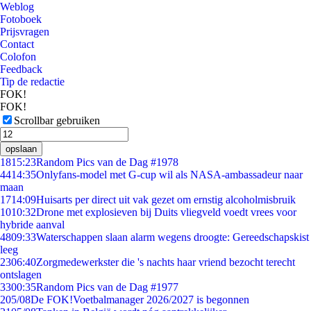
Weblog
Fotoboek
Prijsvragen
Contact
Colofon
Feedback
Tip de redactie
FOK!
FOK!
Scrollbar gebruiken
opslaan
18
15:23
Random Pics van de Dag #1978
44
14:35
Onlyfans-model met G-cup wil als NASA-ambassadeur naar
maan
17
14:09
Huisarts per direct uit vak gezet om ernstig alcoholmisbruik
10
10:32
Drone met explosieven bij Duits vliegveld voedt vrees voor
hybride aanval
48
09:33
Waterschappen slaan alarm wegens droogte: Gereedschapskist
leeg
23
06:40
Zorgmedewerkster die 's nachts haar vriend bezocht terecht
ontslagen
33
00:35
Random Pics van de Dag #1977
2
05/08
De FOK!Voetbalmanager 2026/2027 is begonnen