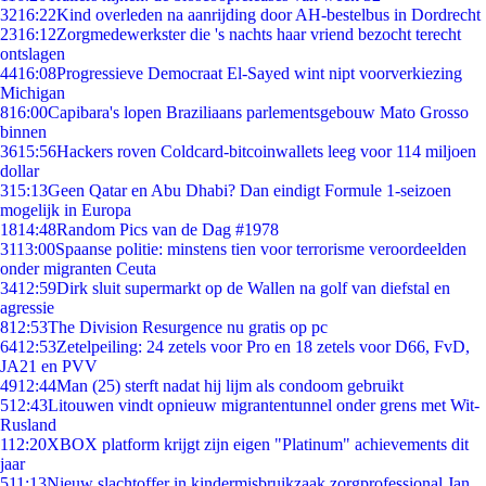
32
16:22
Kind overleden na aanrijding door AH-bestelbus in Dordrecht
23
16:12
Zorgmedewerkster die 's nachts haar vriend bezocht terecht
ontslagen
44
16:08
Progressieve Democraat El-Sayed wint nipt voorverkiezing
Michigan
8
16:00
Capibara's lopen Braziliaans parlementsgebouw Mato Grosso
binnen
36
15:56
Hackers roven Coldcard-bitcoinwallets leeg voor 114 miljoen
dollar
3
15:13
Geen Qatar en Abu Dhabi? Dan eindigt Formule 1-seizoen
mogelijk in Europa
18
14:48
Random Pics van de Dag #1978
31
13:00
Spaanse politie: minstens tien voor terrorisme veroordeelden
onder migranten Ceuta
34
12:59
Dirk sluit supermarkt op de Wallen na golf van diefstal en
agressie
8
12:53
The Division Resurgence nu gratis op pc
64
12:53
Zetelpeiling: 24 zetels voor Pro en 18 zetels voor D66, FvD,
JA21 en PVV
49
12:44
Man (25) sterft nadat hij lijm als condoom gebruikt
5
12:43
Litouwen vindt opnieuw migrantentunnel onder grens met Wit-
Rusland
1
12:20
XBOX platform krijgt zijn eigen "Platinum" achievements dit
jaar
5
11:13
Nieuw slachtoffer in kindermisbruikzaak zorgprofessional Jan