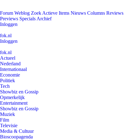
Forum
Weblog
Zoek
Actieve Items
Nieuws
Columns
Reviews
Previews
Specials
Archief
Inloggen
fok.nl
Inloggen
fok.nl
Actueel
Nederland
Internationaal
Economie
Politiek
Tech
Showbiz en Gossip
Opmerkelijk
Entertainment
Showbiz en Gossip
Muziek
Film
Televisie
Media & Cultuur
Bioscoopagenda