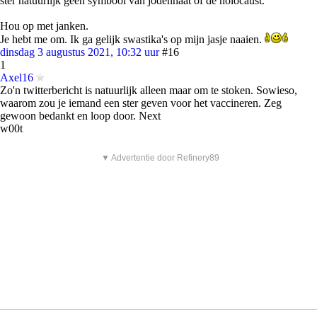
ster natuurlijk geen symbool van jodenhaat of de holocaust.
Hou op met janken.
Je hebt me om. Ik ga gelijk swastika's op mijn jasje naaien.
dinsdag 3 augustus 2021, 10:32 uur
#16
1
Axel16
Zo'n twitterbericht is natuurlijk alleen maar om te stoken. Sowieso,
waarom zou je iemand een ster geven voor het vaccineren. Zeg
gewoon bedankt en loop door. Next
w00t
▼ Advertentie door Refinery89