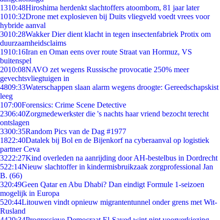
13
10:48
Hiroshima herdenkt slachtoffers atoombom, 81 jaar later
10
10:32
Drone met explosieven bij Duits vliegveld voedt vrees voor
hybride aanval
30
10:28
Wakker Dier dient klacht in tegen insectenfabriek Protix om
duurzaamheidsclaims
19
10:16
Iran en Oman eens over route Straat van Hormuz, VS
buitenspel
20
10:08
NAVO zet wegens Russische provocatie 250% meer
gevechtsvliegtuigen in
48
09:33
Waterschappen slaan alarm wegens droogte: Gereedschapskist
leeg
1
07:00
Forensics: Crime Scene Detective
23
06:40
Zorgmedewerkster die 's nachts haar vriend bezocht terecht
ontslagen
33
00:35
Random Pics van de Dag #1977
18
22:40
Datalek bij Bol en de Bijenkorf na cyberaanval op logistiek
partner Ceva
32
22:27
Kind overleden na aanrijding door AH-bestelbus in Dordrecht
5
22:14
Nieuw slachtoffer in kindermisbruikzaak zorgprofessional Jan
B. (66)
3
20:49
Geen Qatar en Abu Dhabi? Dan eindigt Formule 1-seizoen
mogelijk in Europa
5
20:44
Litouwen vindt opnieuw migrantentunnel onder grens met Wit-
Rusland
44
20:34
Progressieve Democraat El-Sayed wint nipt voorverkiezing