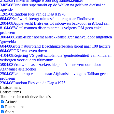
21
05/08
Tanken in België wordt nóg aantrekkelijker
34
05/08
Dirk sluit supermarkt op de Wallen na golf van diefstal en
agressie
12
05/08
Random Pics van de Dag #1976
6
04/08
Kraftwerk brengt ruimteschip terug naar Eindhoven
20
04/08
Apple vecht Britse eis tot inbouwen backdoor in iCloud aan
81
04/08
'Witte' mannen discrimineren is volgens OM geen enkel
probleem
30
04/08
Ceuta-leider noemt Marokkaanse grensaanval door migranten
'gruweldaad'
6
04/08
Grote natuurbrand Boschhuizerbergen groeit naar 100 hectare
6
04/08
FOK! was even down
41
04/08
Regering VS geeft scholen die 'genderidentiteit' van kinderen
verbergen voor ouders ultimatum
59
04/08
Vrouw die asielzoekers hielp in Athene vermoord door
Afghaanse asielzoeker
25
04/08
Lekker op vakantie naar Afghanistan volgens Taliban geen
probleem
23
04/08
Random Pics van de Dag #1975
Laatste items
Laatste items
Toon berichten uit deze thema's
Actueel
Entertainment
Sport