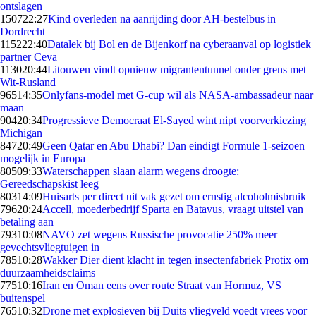
ontslagen
1507
22:27
Kind overleden na aanrijding door AH-bestelbus in
Dordrecht
1152
22:40
Datalek bij Bol en de Bijenkorf na cyberaanval op logistiek
partner Ceva
1130
20:44
Litouwen vindt opnieuw migrantentunnel onder grens met
Wit-Rusland
965
14:35
Onlyfans-model met G-cup wil als NASA-ambassadeur naar
maan
904
20:34
Progressieve Democraat El-Sayed wint nipt voorverkiezing
Michigan
847
20:49
Geen Qatar en Abu Dhabi? Dan eindigt Formule 1-seizoen
mogelijk in Europa
805
09:33
Waterschappen slaan alarm wegens droogte:
Gereedschapskist leeg
803
14:09
Huisarts per direct uit vak gezet om ernstig alcoholmisbruik
796
20:24
Accell, moederbedrijf Sparta en Batavus, vraagt uitstel van
betaling aan
793
10:08
NAVO zet wegens Russische provocatie 250% meer
gevechtsvliegtuigen in
785
10:28
Wakker Dier dient klacht in tegen insectenfabriek Protix om
duurzaamheidsclaims
775
10:16
Iran en Oman eens over route Straat van Hormuz, VS
buitenspel
765
10:32
Drone met explosieven bij Duits vliegveld voedt vrees voor