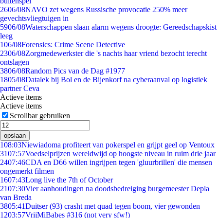
buitenspel
26
06/08
NAVO zet wegens Russische provocatie 250% meer
gevechtsvliegtuigen in
59
06/08
Waterschappen slaan alarm wegens droogte: Gereedschapskist
leeg
1
06/08
Forensics: Crime Scene Detective
23
06/08
Zorgmedewerkster die 's nachts haar vriend bezocht terecht
ontslagen
38
06/08
Random Pics van de Dag #1977
18
05/08
Datalek bij Bol en de Bijenkorf na cyberaanval op logistiek
partner Ceva
Actieve items
Actieve items
Scrollbar gebruiken
opslaan
1
08:03
Niewiadoma profiteert van pokerspel en grijpt geel op Ventoux
31
07:57
Voedselprijzen wereldwijd op hoogste niveau in ruim drie jaar
24
07:46
CDA en D66 willen ingrijpen tegen 'gluurbrillen' die mensen
ongemerkt filmen
16
07:43
Long live the 7th of October
21
07:30
Vier aanhoudingen na doodsbedreiging burgemeester Depla
van Breda
38
05:41
Duitser (93) crasht met quad tegen boom, vier gewonden
12
03:57
VrijMiBabes #316 (not very sfw!)