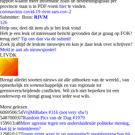
rapport waarin meer informatie zoals de besmettingsgraad per
provincie staat is in PDF-vorm
hier
te vinden
.
coronavirus
covid-19
rivm
sars-cov-2
Submitter:
Bron:
RIVM
126
Help ons; deel dit item als je het leuk vond
Heb je een leuk of interessant bericht gevonden dat je graag op FOK!
terug ziet?
Tip ons dan via de submit!
Zoek jij altijd de leukste nieuwtjes en kun je daar leuk over schrijven?
Meld je aan als nieuwsposter!
LTVDK
Brengt allerlei soorten nieuws uit alle uithoeken van de wereld., van
opmerkelijk tot wetenschappelijk en van regionale tot
grensoverschrijdende conflicten. Wil zich niet beperken tot een
onderwerp en brengt graag voor ieder wat wils.
Meest gelezen
60695
06:54
VrijMiBabes #316 (not very sfw!)
54870
00:07
Random Pics van de Dag #1979
1599
13:48
Meer agressie tegen een andersluidende politieke mening,
laat jij je intimideren?
1298
10:12
Trump grijpt weer in op automatisch staatsburgerschap bij