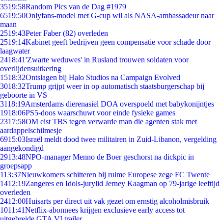
35
19:58
Random Pics van de Dag #1979
65
19:50
Onlyfans-model met G-cup wil als NASA-ambassadeur naar
maan
25
19:43
Peter Faber (82) overleden
25
19:14
Kabinet geeft bedrijven geen compensatie voor schade door
laagwater
24
18:41
'Zwarte weduwes' in Rusland trouwen soldaten voor
overlijdensuitkering
15
18:32
Ontslagen bij Halo Studios na Campaign Evolved
30
18:32
Trump grijpt weer in op automatisch staatsburgerschap bij
geboorte in VS
31
18:19
Amsterdams dierenasiel DOA overspoeld met babykonijntjes
19
18:06
PS5-doos waarschuwt voor einde fysieke games
23
17:58
OM eist TBS tegen verwarde man die agenten stak met
aardappelschilmesje
69
15:03
Israël meldt dood twee militairen in Zuid-Libanon, vergelding
aangekondigd
29
13:48
NPO-manager Menno de Boer geschorst na dickpic in
groepsapp
1
13:37
Nieuwkomers schitteren bij ruime Europese zege FC Twente
14
12:19
Zangeres en Idols-jurylid Jerney Kaagman op 79-jarige leeftijd
overleden
24
12:00
Huisarts per direct uit vak gezet om ernstig alcoholmisbruik
10
11:41
Netflix-abonnees krijgen exclusieve early access tot
uitgebreide GTA VI trailer