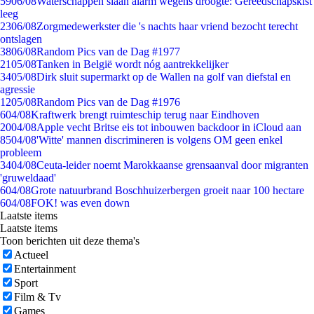
59
06/08
Waterschappen slaan alarm wegens droogte: Gereedschapskist
leeg
23
06/08
Zorgmedewerkster die 's nachts haar vriend bezocht terecht
ontslagen
38
06/08
Random Pics van de Dag #1977
21
05/08
Tanken in België wordt nóg aantrekkelijker
34
05/08
Dirk sluit supermarkt op de Wallen na golf van diefstal en
agressie
12
05/08
Random Pics van de Dag #1976
6
04/08
Kraftwerk brengt ruimteschip terug naar Eindhoven
20
04/08
Apple vecht Britse eis tot inbouwen backdoor in iCloud aan
85
04/08
'Witte' mannen discrimineren is volgens OM geen enkel
probleem
34
04/08
Ceuta-leider noemt Marokkaanse grensaanval door migranten
'gruweldaad'
6
04/08
Grote natuurbrand Boschhuizerbergen groeit naar 100 hectare
6
04/08
FOK! was even down
Laatste items
Laatste items
Toon berichten uit deze thema's
Actueel
Entertainment
Sport
Film & Tv
Games