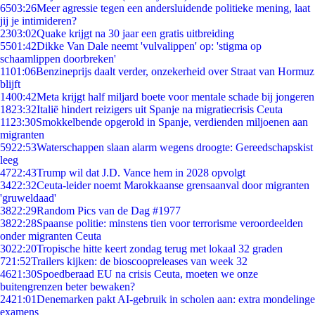
65
03:26
Meer agressie tegen een andersluidende politieke mening, laat
jij je intimideren?
23
03:02
Quake krijgt na 30 jaar een gratis uitbreiding
55
01:42
Dikke Van Dale neemt 'vulvalippen' op: 'stigma op
schaamlippen doorbreken'
11
01:06
Benzineprijs daalt verder, onzekerheid over Straat van Hormuz
blijft
14
00:42
Meta krijgt half miljard boete voor mentale schade bij jongeren
18
23:32
Italië hindert reizigers uit Spanje na migratiecrisis Ceuta
11
23:30
Smokkelbende opgerold in Spanje, verdienden miljoenen aan
migranten
59
22:53
Waterschappen slaan alarm wegens droogte: Gereedschapskist
leeg
47
22:43
Trump wil dat J.D. Vance hem in 2028 opvolgt
34
22:32
Ceuta-leider noemt Marokkaanse grensaanval door migranten
'gruweldaad'
38
22:29
Random Pics van de Dag #1977
38
22:28
Spaanse politie: minstens tien voor terrorisme veroordeelden
onder migranten Ceuta
30
22:20
Tropische hitte keert zondag terug met lokaal 32 graden
7
21:52
Trailers kijken: de bioscoopreleases van week 32
46
21:30
Spoedberaad EU na crisis Ceuta, moeten we onze
buitengrenzen beter bewaken?
24
21:01
Denemarken pakt AI-gebruik in scholen aan: extra mondelinge
examens