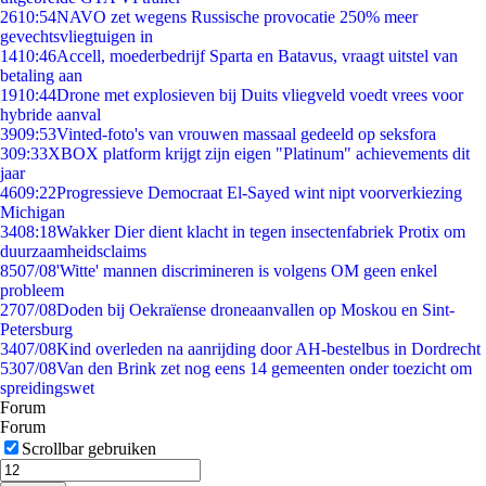
26
10:54
NAVO zet wegens Russische provocatie 250% meer
gevechtsvliegtuigen in
14
10:46
Accell, moederbedrijf Sparta en Batavus, vraagt uitstel van
betaling aan
19
10:44
Drone met explosieven bij Duits vliegveld voedt vrees voor
hybride aanval
39
09:53
Vinted-foto's van vrouwen massaal gedeeld op seksfora
3
09:33
XBOX platform krijgt zijn eigen "Platinum" achievements dit
jaar
46
09:22
Progressieve Democraat El-Sayed wint nipt voorverkiezing
Michigan
34
08:18
Wakker Dier dient klacht in tegen insectenfabriek Protix om
duurzaamheidsclaims
85
07/08
'Witte' mannen discrimineren is volgens OM geen enkel
probleem
27
07/08
Doden bij Oekraïense droneaanvallen op Moskou en Sint-
Petersburg
34
07/08
Kind overleden na aanrijding door AH-bestelbus in Dordrecht
53
07/08
Van den Brink zet nog eens 14 gemeenten onder toezicht om
spreidingswet
Forum
Forum
Scrollbar gebruiken