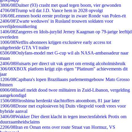
38
06/08
Duitser (93) crasht met quad tegen boom, vier gewonden
47
06/08
Trump wil dat J.D. Vance hem in 2028 opvolgt
1
06/08
Lemmen boekt eerste profzege in zware Ronde van Polen-rit
24
06/08
'Zwarte weduwes' in Rusland trouwen soldaten voor
overlijdensuitkering
14
06/08
Zangeres en Idols-jurylid Jerney Kaagman op 79-jarige leeftijd
overleden
10
06/08
Netflix-abonnees krijgen exclusieve early access tot
uitgebreide GTA VI trailer
65
06/08
Onlyfans-model met G-cup wil als NASA-ambassadeur naar
maan
24
06/08
Huisarts per direct uit vak gezet om ernstig alcoholmisbruik
3
06/08
XBOX platform krijgt zijn eigen "Platinum" achievements dit
jaar
12
06/08
Capibara's lopen Braziliaans parlementsgebouw Mato Grosso
binnen
69
06/08
Israël meldt dood twee militairen in Zuid-Libanon, vergelding
aangekondigd
15
06/08
Hiroshima herdenkt slachtoffers atoombom, 81 jaar later
19
06/08
Drone met explosieven bij Duits vliegveld voedt vrees voor
hybride aanval
34
06/08
Wakker Dier dient klacht in tegen insectenfabriek Protix om
duurzaamheidsclaims
22
06/08
Iran en Oman eens over route Straat van Hormuz, VS