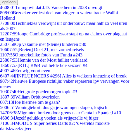
opslaan
46
08:01
Trump wil dat J.D. Vance hem in 2028 opvolgt
8
08:00
Bezoeker verliest deel van vinger in waterattractie Walibi
Holland
77
08:00
Techniekles verdwijnt uit onderbouw: maar half zo veel uren
als 2007
122
07:59
Jonge Cambridge professor stapt op na claims over plagiaat
en leugens
25
07:58
Op vakantie met (kleine) kinderen #30
106
07:55
[Breien] Deel 21, met zomerbreisels
11
07:55
Opmerkelijke foto's van Funda #243
258
07:53
Hennie van der Most failliet verklaard
186
07:53
[RTL] B&B vol liefde 6de seizoen #4
49
07:46
Eeuwig voortleven
64
07:44
[INFLUENCERS #296] Alles is welkom kneuzing of breuk
9
07:42
Nieuwe Europese richtlijn: vaker repareren ipv vervangen voor
nieuw
103
07:40
Het grote goedemorgen topic #3
18
07:39
William Orbit overleden
6
07:13
Hoe hiermee om te gaan?
50
06:51
Woningtekort: dus ga je woningen slopen, logisch
147
06:38
Migranten breken door grens naar Ceuta in Spanje,l #10
46
06:34
Jezelf gelukkig voelen als vrijgezelle vijftiger
71
06:34
MODUS Super Series Darts #2: 's werelds mooiste
dartskweekvijver