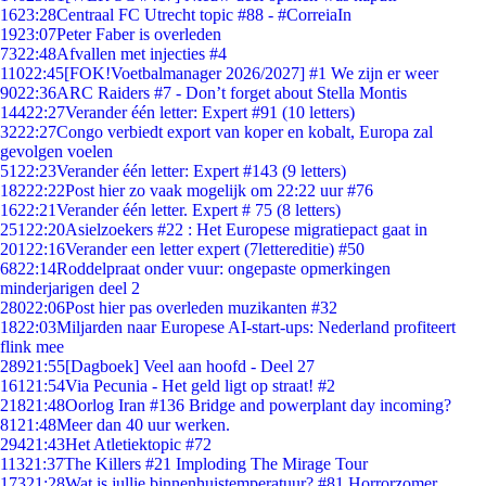
16
23:28
Centraal FC Utrecht topic #88 - #CorreiaIn
19
23:07
Peter Faber is overleden
73
22:48
Afvallen met injecties #4
110
22:45
[FOK!Voetbalmanager 2026/2027] #1 We zijn er weer
90
22:36
ARC Raiders #7 - Don’t forget about Stella Montis
144
22:27
Verander één letter: Expert #91 (10 letters)
32
22:27
Congo verbiedt export van koper en kobalt, Europa zal
gevolgen voelen
51
22:23
Verander één letter: Expert #143 (9 letters)
182
22:22
Post hier zo vaak mogelijk om 22:22 uur #76
16
22:21
Verander één letter. Expert # 75 (8 letters)
251
22:20
Asielzoekers #22 : Het Europese migratiepact gaat in
201
22:16
Verander een letter expert (7lettereditie) #50
68
22:14
Roddelpraat onder vuur: ongepaste opmerkingen
minderjarigen deel 2
280
22:06
Post hier pas overleden muzikanten #32
18
22:03
Miljarden naar Europese AI-start-ups: Nederland profiteert
flink mee
289
21:55
[Dagboek] Veel aan hoofd - Deel 27
161
21:54
Via Pecunia - Het geld ligt op straat! #2
218
21:48
Oorlog Iran #136 Bridge and powerplant day incoming?
81
21:48
Meer dan 40 uur werken.
294
21:43
Het Atletiektopic #72
113
21:37
The Killers #21 Imploding The Mirage Tour
173
21:28
Wat is jullie binnenhuistemperatuur? #81 Horrorzomer