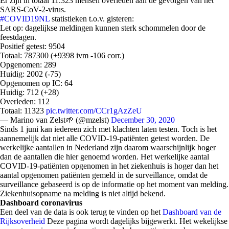
Er zijn in totaal 11.
323
mensen overleden aan de gevolgen van het
SARS-CoV-2-virus.
#COVID19NL
statistieken t.o.v. gisteren:
Let op: dagelijkse meldingen kunnen sterk schommelen door de
feestdagen.
Positief getest: 9504
Totaal: 787300 (+9398 ivm -106 corr.)
Opgenomen: 289
Huidig: 2002 (-75)
Opgenomen op IC: 64
Huidig: 712 (+28)
Overleden: 112
Totaal: 11323
pic.twitter.com/CCr1gAzZeU
— Marino van Zelst🌱 (@mzelst)
December 30, 2020
Sinds 1 juni kan iedereen zich met klachten laten testen. Toch is het
aannemelijk dat niet alle COVID-19-patiënten getest worden. De
werkelijke aantallen in Nederland zijn daarom waarschijnlijk hoger
dan de aantallen die hier genoemd worden. Het werkelijke aantal
COVID-19-patiënten opgenomen in het ziekenhuis is hoger dan het
aantal opgenomen patiënten gemeld in de surveillance, omdat de
surveillance gebaseerd is op de informatie op het moment van melding.
Ziekenhuisopname na melding is niet altijd bekend.
Dashboard coronavirus
Een deel van de data is ook terug te vinden op het
Dashboard van de
Rijksoverheid
Deze pagina wordt dagelijks bijgewerkt. Het wekelijkse