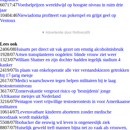
607
17:47
Voedselprijzen wereldwijd op hoogste niveau in ruim drie
jaar
104
04:46
Niewiadoma profiteert van pokerspel en grijpt geel op
Ventoux
▼ Advertentie door Refinery89
Lees ook
24
06/08
Huisarts per direct uit vak gezet om ernstig alcoholmisbruik
19
28/07
Artsen transplanteren oogdelen: blinde vrouw ziet weer
13
23/07
William Shatner en zijn dochter hadden tegelijk stadium 4
kanker
24
19/07
In plaats van enkeloperatie alle vier verstandskiezen getrokken
bij 17-jarig meisje
26
17/07
Medici waarschuwen tegen helpen militairen bij te laag
testosteronniveau
36
17/07
Zomervakantie vergroot risico op 'besnijdenis' jonge
Afrikaanse meisjes uit Nederland
32
16/07
Pentagon voert vrijwillige testosterontests in voor Amerikaanse
militairen
106
14/07
Levensvatbare kinderen aborteren zonder medische
noodzaak wordt makkelijk
55
08/07
Biohacker die eeuwig wil leven is ongeneeslijk ziek
88
07/07
Huiselijk geweld treft mannen bijna net zo vaak als vrouwen,