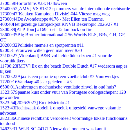
37
00:58
Horrorfilms #33: Halloween
254
00:52
[AMV] VS #1312 spammers van de internationale rechtsorde
173
00:47
[Keuken Kampioen Divisie] #44 Vitesse mag weg
273
00:44
De Avondetappe #176 - Met Ellen ten Damme.
4
00:40
Het gezellige Eurojackpot KNVB Bekertopic 2026/27 #1
58
00:39
[ATP Tour] #169 Tosti Tallon back on fire
186
00:35
Big Brother International # 56 Worlds RLS, BBs, GH, GF,
OT
202
00:32
Politieke meme's en spotprenten #11
92
00:31
Vrouwen willen geen man meer #30
251
00:27
[Videoland] B&B vol liefde 6de seizoen #1 voor de
vooruitkijkers
117
00:23
[MTV] Ex on the beach Double Dutch #17 wederom aapjes
kijken
177
00:22
Ajax is een parodie op een voetbalclub #7 Vuurwerkjes
172
00:16
Vandaag 40 jaar geleden... #3
65
00:01
Aanbrengen mechanische ventilatie zinvol in oud huis?
13
23:57
Spaanse kust onder vuur van Portugese oorlogsschepen: 120
gewonden
38
23:54
[2026/2027] Eredivisietoto #1
15
23:43
Rechtszaak dodelijk ongeluk uitgesteld vanwege vakantie
advocaat
28
23:36
Chinese rechtbank veroordeelt voormalige lokale functionaris
tot dood
146
23:31
[WLR SC #417] Nieuw deel openen was kaputt