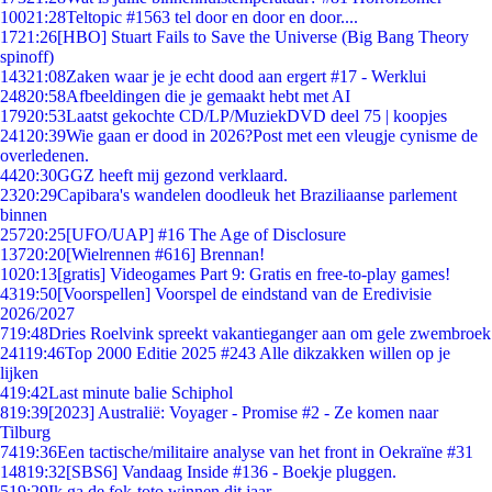
100
21:28
Teltopic #1563 tel door en door en door....
17
21:26
[HBO] Stuart Fails to Save the Universe (Big Bang Theory
spinoff)
143
21:08
Zaken waar je je echt dood aan ergert #17 - Werklui
248
20:58
Afbeeldingen die je gemaakt hebt met AI
179
20:53
Laatst gekochte CD/LP/MuziekDVD deel 75 | koopjes
241
20:39
Wie gaan er dood in 2026?Post met een vleugje cynisme de
overledenen.
44
20:30
GGZ heeft mij gezond verklaard.
23
20:29
Capibara's wandelen doodleuk het Braziliaanse parlement
binnen
257
20:25
[UFO/UAP] #16 The Age of Disclosure
137
20:20
[Wielrennen #616] Brennan!
10
20:13
[gratis] Videogames Part 9: Gratis en free-to-play games!
43
19:50
[Voorspellen] Voorspel de eindstand van de Eredivisie
2026/2027
7
19:48
Dries Roelvink spreekt vakantieganger aan om gele zwembroek
241
19:46
Top 2000 Editie 2025 #243 Alle dikzakken willen op je
lijken
4
19:42
Last minute balie Schiphol
8
19:39
[2023] Australië: Voyager - Promise #2 - Ze komen naar
Tilburg
74
19:36
Een tactische/militaire analyse van het front in Oekraïne #31
148
19:32
[SBS6] Vandaag Inside #136 - Boekje pluggen.
5
19:29
Ik ga de fok-toto winnen dit jaar