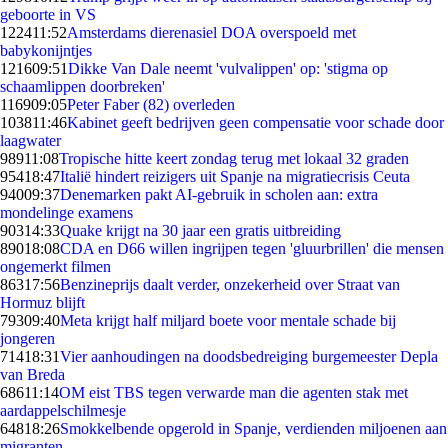
geboorte in VS
1224
11:52
Amsterdams dierenasiel DOA overspoeld met
babykonijntjes
1216
09:51
Dikke Van Dale neemt 'vulvalippen' op: 'stigma op
schaamlippen doorbreken'
1169
09:05
Peter Faber (82) overleden
1038
11:46
Kabinet geeft bedrijven geen compensatie voor schade door
laagwater
989
11:08
Tropische hitte keert zondag terug met lokaal 32 graden
954
18:47
Italië hindert reizigers uit Spanje na migratiecrisis Ceuta
940
09:37
Denemarken pakt AI-gebruik in scholen aan: extra
mondelinge examens
903
14:33
Quake krijgt na 30 jaar een gratis uitbreiding
890
18:08
CDA en D66 willen ingrijpen tegen 'gluurbrillen' die mensen
ongemerkt filmen
863
17:56
Benzineprijs daalt verder, onzekerheid over Straat van
Hormuz blijft
793
09:40
Meta krijgt half miljard boete voor mentale schade bij
jongeren
714
18:31
Vier aanhoudingen na doodsbedreiging burgemeester Depla
van Breda
686
11:14
OM eist TBS tegen verwarde man die agenten stak met
aardappelschilmesje
648
18:26
Smokkelbende opgerold in Spanje, verdienden miljoenen aan
migranten