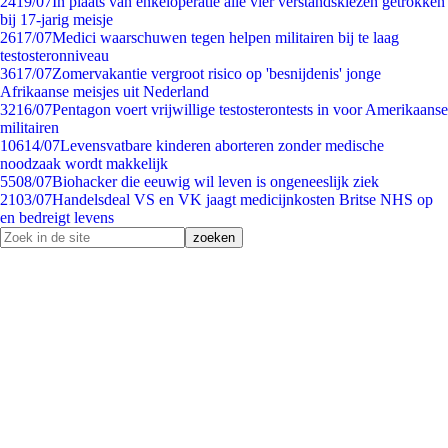
24
19/07
In plaats van enkeloperatie alle vier verstandskiezen getrokken
bij 17-jarig meisje
26
17/07
Medici waarschuwen tegen helpen militairen bij te laag
testosteronniveau
36
17/07
Zomervakantie vergroot risico op 'besnijdenis' jonge
Afrikaanse meisjes uit Nederland
32
16/07
Pentagon voert vrijwillige testosterontests in voor Amerikaanse
militairen
106
14/07
Levensvatbare kinderen aborteren zonder medische
noodzaak wordt makkelijk
55
08/07
Biohacker die eeuwig wil leven is ongeneeslijk ziek
21
03/07
Handelsdeal VS en VK jaagt medicijnkosten Britse NHS op
en bedreigt levens