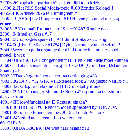
277
06:26
Tropisch aquarium #73 - Het blijft toch kriebelen.
119
06:21
Het RLS Social Media-topic #160 Zonder Kolonel!!
4
05:26
EK Atletiek 2026 te Birmingham #1
195
05:16
[SBS6] De Oranjezomer #10 Helene je kan het niet stop
ermee
249
05:15
[Centraal] Ruimtevaart / SpaceX #87 Rondje oceaan
233
04:34
Israel en Gaza #17
96
04:30
Koopzegels sparen bij AH duurt straks 2x zo lang
221
04:06
[Live Eredivisie #1784] Dying seconds van het seizoen!
2
04:05
Weer een parkeergarage dicht in Dordrecht, auto's zo snel
mogelijk weg
118
04:03
[SBS6] De Bondgenoten #318 Een klein kusje moet kunnen
256
03:11
Totale zonsverduistering 12-08-2026 (Groenland, IJsland en
Spanje) #1
30
02:39
Transfergeruchten en contractverlenging #83
70
02:33
GTA VI #12 GTA VI Extended look 27 Augustus Netflix/YT
160
02:32
Oorlog in Oekraïne #1318 Drone baby drone
149
02:09
NPO-manager Menno de Boer (47) op non-actief stuurde
dick-pic rond
40
01:40
[Crowdfunding] #443 Rentestijgingen?
134
01:36
[DRT SC] #6: RendacGoden sponsored by TONZON
198
01:28
Tour de France femmes 2026 #4 op de Ventoux
224
01:24
Nederland stevent af op watertekort
6
01:21
Ps 5
116
01:03
[DAGBOEK] De weg naar balans #12