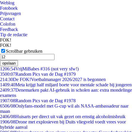
Weblog
Fotoboek
Prijsvragen
Contact
Colofon
Feedback
Tip de redactie
FOK!
FOK!
Scrollbar gebruiken
opslaan
12
06:54
VrijMiBabes #316 (not very sfw!)
35
00:07
Random Pics van de Dag #1979
2
14:30
De FOK!Voetbalmanager 2026/2027 is begonnen
14
09:40
Meta krijgt half miljard boete voor mentale schade bij jongeren
24
09:37
Denemarken pakt AI-gebruik in scholen aan: extra mondelinge
examens
19
07/08
Random Pics van de Dag #1978
65
06/08
Onlyfans-model met G-cup wil als NASA-ambassadeur naar
maan
24
06/08
Huisarts per direct uit vak gezet om ernstig alcoholmisbruik
19
06/08
Drone met explosieven bij Duits vliegveld voedt vrees voor
hybride aanval