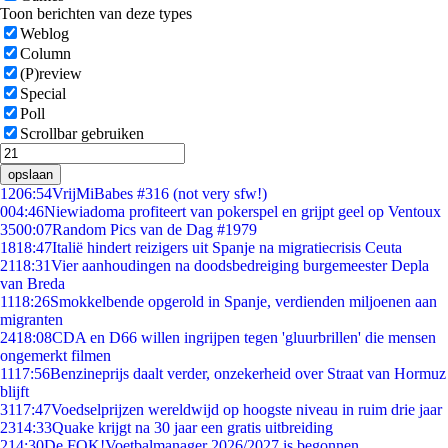
Toon berichten van deze types
Weblog
Column
(P)review
Special
Poll
Scrollbar gebruiken
opslaan
12
06:54
VrijMiBabes #316 (not very sfw!)
0
04:46
Niewiadoma profiteert van pokerspel en grijpt geel op Ventoux
35
00:07
Random Pics van de Dag #1979
18
18:47
Italië hindert reizigers uit Spanje na migratiecrisis Ceuta
21
18:31
Vier aanhoudingen na doodsbedreiging burgemeester Depla
van Breda
11
18:26
Smokkelbende opgerold in Spanje, verdienden miljoenen aan
migranten
24
18:08
CDA en D66 willen ingrijpen tegen 'gluurbrillen' die mensen
ongemerkt filmen
11
17:56
Benzineprijs daalt verder, onzekerheid over Straat van Hormuz
blijft
31
17:47
Voedselprijzen wereldwijd op hoogste niveau in ruim drie jaar
23
14:33
Quake krijgt na 30 jaar een gratis uitbreiding
2
14:30
De FOK!Voetbalmanager 2026/2027 is begonnen