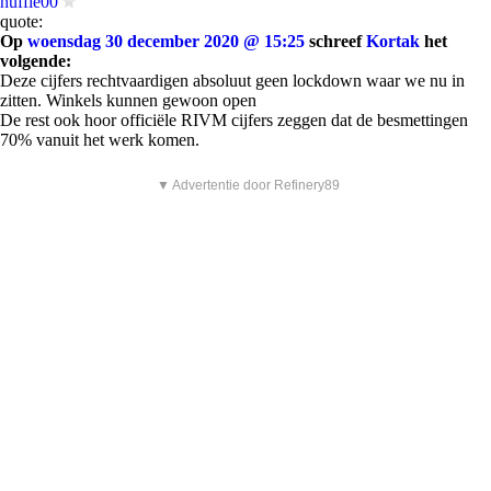
huffie00
quote:
Op
woensdag 30 december 2020 @ 15:25
schreef
Kortak
het
volgende:
Deze cijfers rechtvaardigen absoluut geen lockdown waar we nu in
zitten. Winkels kunnen gewoon open
De rest ook hoor officiële RIVM cijfers zeggen dat de besmettingen
70% vanuit het werk komen.
▼ Advertentie door Refinery89