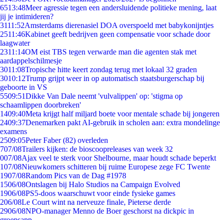
65
13:48
Meer agressie tegen een andersluidende politieke mening, laat
jij je intimideren?
31
11:52
Amsterdams dierenasiel DOA overspoeld met babykonijntjes
25
11:46
Kabinet geeft bedrijven geen compensatie voor schade door
laagwater
23
11:14
OM eist TBS tegen verwarde man die agenten stak met
aardappelschilmesje
30
11:08
Tropische hitte keert zondag terug met lokaal 32 graden
30
10:12
Trump grijpt weer in op automatisch staatsburgerschap bij
geboorte in VS
55
09:51
Dikke Van Dale neemt 'vulvalippen' op: 'stigma op
schaamlippen doorbreken'
14
09:40
Meta krijgt half miljard boete voor mentale schade bij jongeren
24
09:37
Denemarken pakt AI-gebruik in scholen aan: extra mondelinge
examens
25
09:05
Peter Faber (82) overleden
7
07/08
Trailers kijken: de bioscoopreleases van week 32
0
07/08
Ajax veel te sterk voor Shelbourne, maar houdt schade beperkt
1
07/08
Nieuwkomers schitteren bij ruime Europese zege FC Twente
19
07/08
Random Pics van de Dag #1978
15
06/08
Ontslagen bij Halo Studios na Campaign Evolved
19
06/08
PS5-doos waarschuwt voor einde fysieke games
2
06/08
Le Court wint na nerveuze finale, Pieterse derde
29
06/08
NPO-manager Menno de Boer geschorst na dickpic in
groepsapp