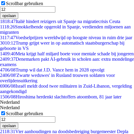
Scrollbar gebruiken
opslaan
18
18:47
Italië hindert reizigers uit Spanje na migratiecrisis Ceuta
11
18:26
Smokkelbende opgerold in Spanje, verdienden miljoenen aan
migranten
31
17:47
Voedselprijzen wereldwijd op hoogste niveau in ruim drie jaar
30
10:12
Trump grijpt weer in op automatisch staatsburgerschap bij
geboorte in VS
14
09:40
Meta krijgt half miljard boete voor mentale schade bij jongeren
24
09:37
Denemarken pakt AI-gebruik in scholen aan: extra mondelinge
examens
47
06/08
Trump wil dat J.D. Vance hem in 2028 opvolgt
24
06/08
'Zwarte weduwes' in Rusland trouwen soldaten voor
overlijdensuitkering
69
06/08
Israël meldt dood twee militairen in Zuid-Libanon, vergelding
aangekondigd
15
06/08
Hiroshima herdenkt slachtoffers atoombom, 81 jaar later
Nederland
Nederland
Scrollbar gebruiken
opslaan
21
18:31
Vier aanhoudingen na doodsbedreiging burgemeester Depla