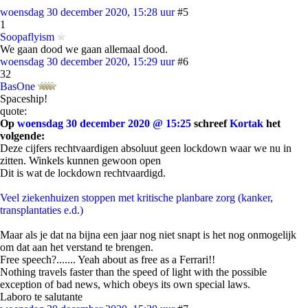
woensdag 30 december 2020, 15:28 uur
#5
1
Soopaflyism
We gaan dood we gaan allemaal dood.
woensdag 30 december 2020, 15:29 uur
#6
32
BasOne
Spaceship!
quote:
Op
woensdag 30 december 2020 @ 15:25
schreef
Kortak
het
volgende:
Deze cijfers rechtvaardigen absoluut geen lockdown waar we nu in
zitten. Winkels kunnen gewoon open
Dit is wat de lockdown rechtvaardigd.
Veel ziekenhuizen stoppen met kritische planbare zorg (kanker,
transplantaties e.d.)
Maar als je dat na bijna een jaar nog niet snapt is het nog onmogelijk
om dat aan het verstand te brengen.
Free speech?....... Yeah about as free as a Ferrari!!
Nothing travels faster than the speed of light with the possible
exception of bad news, which obeys its own special laws.
Laboro te salutante