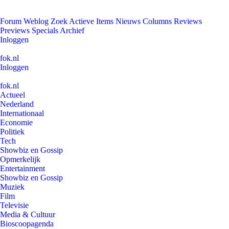
Forum
Weblog
Zoek
Actieve Items
Nieuws
Columns
Reviews
Previews
Specials
Archief
Inloggen
fok.nl
Inloggen
fok.nl
Actueel
Nederland
Internationaal
Economie
Politiek
Tech
Showbiz en Gossip
Opmerkelijk
Entertainment
Showbiz en Gossip
Muziek
Film
Televisie
Media & Cultuur
Bioscoopagenda