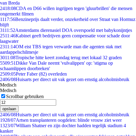
van Breda
24
18:08
CDA en D66 willen ingrijpen tegen 'gluurbrillen' die mensen
ongemerkt filmen
11
17:56
Benzineprijs daalt verder, onzekerheid over Straat van Hormuz
blijft
31
11:52
Amsterdams dierenasiel DOA overspoeld met babykonijntjes
25
11:46
Kabinet geeft bedrijven geen compensatie voor schade door
laagwater
23
11:14
OM eist TBS tegen verwarde man die agenten stak met
aardappelschilmesje
30
11:08
Tropische hitte keert zondag terug met lokaal 32 graden
55
09:51
Dikke Van Dale neemt 'vulvalippen' op: 'stigma op
schaamlippen doorbreken'
25
09:05
Peter Faber (82) overleden
24
06/08
Huisarts per direct uit vak gezet om ernstig alcoholmisbruik
Medisch
Medisch
Scrollbar gebruiken
opslaan
24
06/08
Huisarts per direct uit vak gezet om ernstig alcoholmisbruik
19
28/07
Artsen transplanteren oogdelen: blinde vrouw ziet weer
13
23/07
William Shatner en zijn dochter hadden tegelijk stadium 4
kanker