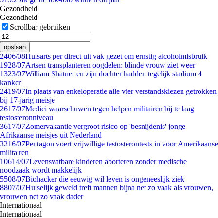
Gezondheid
Gezondheid
Scrollbar gebruiken
opslaan
24
06/08
Huisarts per direct uit vak gezet om ernstig alcoholmisbruik
19
28/07
Artsen transplanteren oogdelen: blinde vrouw ziet weer
13
23/07
William Shatner en zijn dochter hadden tegelijk stadium 4
kanker
24
19/07
In plaats van enkeloperatie alle vier verstandskiezen getrokken
bij 17-jarig meisje
26
17/07
Medici waarschuwen tegen helpen militairen bij te laag
testosteronniveau
36
17/07
Zomervakantie vergroot risico op 'besnijdenis' jonge
Afrikaanse meisjes uit Nederland
32
16/07
Pentagon voert vrijwillige testosterontests in voor Amerikaanse
militairen
106
14/07
Levensvatbare kinderen aborteren zonder medische
noodzaak wordt makkelijk
55
08/07
Biohacker die eeuwig wil leven is ongeneeslijk ziek
88
07/07
Huiselijk geweld treft mannen bijna net zo vaak als vrouwen,
vrouwen net zo vaak dader
Internationaal
Internationaal