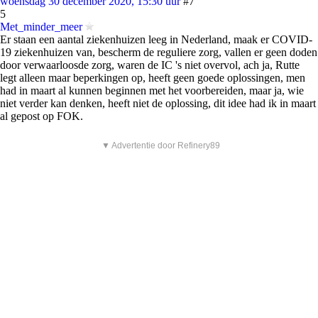
woensdag 30 december 2020, 15:30 uur
#7
5
Met_minder_meer
Er staan een aantal ziekenhuizen leeg in Nederland, maak er COVID-
19 ziekenhuizen van, bescherm de reguliere zorg, vallen er geen doden
door verwaarloosde zorg, waren de IC 's niet overvol, ach ja, Rutte
legt alleen maar beperkingen op, heeft geen goede oplossingen, men
had in maart al kunnen beginnen met het voorbereiden, maar ja, wie
niet verder kan denken, heeft niet de oplossing, dit idee had ik in maart
al gepost op FOK.
▼ Advertentie door Refinery89