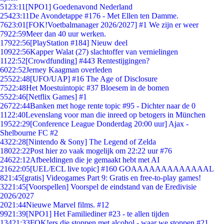
51
23:11
[NPO1] Goedenavond Nederland
254
23:11
De Avondetappe #176 - Met Ellen ten Damme.
76
23:01
[FOK!Voetbalmanager 2026/2027] #1 We zijn er weer
79
22:59
Meer dan 40 uur werken.
179
22:56
[PlayStation #184] Nieuw deel
109
22:56
Kapper Walat (27) slachtoffer van vernielingen
11
22:52
[Crowdfunding] #443 Rentestijgingen?
60
22:52
Jerney Kaagman overleden
255
22:48
[UFO/UAP] #16 The Age of Disclosure
75
22:48
Het Moestuintopic #37 Bloesem in de bomen
55
22:46
[Netflix Games] #1
267
22:44
Banken met hoge rente topic #95 - Dichter naar de 0
11
22:40
Levenslang voor man die inreed op betogers in München
195
22:29
[Conference League Donderdag 20:00 uur] Ajax -
Shelbourne FC #2
43
22:28
[Nintendo & Sony] The Legend of Zelda
180
22:22
Post hier zo vaak mogelijk om 22:22 uur #76
246
22:12
Afbeeldingen die je gemaakt hebt met AI
216
22:05
[UEL/ECL live topic] #160 GOAAAAAAAAAAAAAL
8
21:45
[gratis] Videogames Part 9: Gratis en free-to-play games!
32
21:45
[Voorspellen] Voorspel de eindstand van de Eredivisie
2026/2027
20
21:44
Nieuwe Marvel films. #12
99
21:39
[NPO1] Het Familiediner #23 - te allen tijden
134
21:33
FOK!ers die stoppen met alcohol - waar we stoppen #21