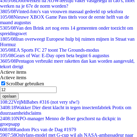
45
05/08
Doorwerken na AOW-leeftijd vaker vastgelegd in cao's, moet
werken na je 67e de norm worden?
38
05/08
Vinted-foto's van vrouwen massaal gedeeld op seksfora
1
05/08
Nieuwe XBOX Game Pass titels voor de eerste helft van de
maand augustus
53
05/08
Van den Brink zet nog eens 14 gemeenten onder toezicht om
spreidingswet
18
05/08
Iran overweegt Europese hulp bij ruimen mijnen in Straat van
Hormuz
3
05/08
EA Sports FC 27 toont The Grounds-modus
1
05/08
Gears of War: E-Day open beta begint 6 augustus
36
05/08
Pentagon verbruikt meer raketten dan kan worden aangevuld,
tekort dreigt
Actieve items
Actieve items
Scrollbar gebruiken
opslaan
1
08:22
VrijMiBabes #316 (not very sfw!)
34
08:18
Wakker Dier dient klacht in tegen insectenfabriek Protix om
duurzaamheidsclaims
24
08:10
NPO-manager Menno de Boer geschorst na dickpic in
groepsapp
6
08:08
Random Pics van de Dag #1979
59
07:58
Onlyfans-model met G-cup wil als NASA-ambassadeur naar