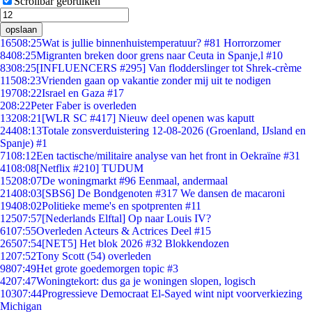
Scrollbar gebruiken
opslaan
165
08:25
Wat is jullie binnenhuistemperatuur? #81 Horrorzomer
84
08:25
Migranten breken door grens naar Ceuta in Spanje,l #10
83
08:25
[INFLUENCERS #295] Van flodderslinger tot Shrek-crème
115
08:23
Vrienden gaan op vakantie zonder mij uit te nodigen
197
08:22
Israel en Gaza #17
2
08:22
Peter Faber is overleden
132
08:21
[WLR SC #417] Nieuw deel openen was kaputt
244
08:13
Totale zonsverduistering 12-08-2026 (Groenland, IJsland en
Spanje) #1
71
08:12
Een tactische/militaire analyse van het front in Oekraïne #31
41
08:08
[Netflix #210] TUDUM
152
08:07
De woningmarkt #96 Eenmaal, andermaal
214
08:03
[SBS6] De Bondgenoten #317 We dansen de macaroni
194
08:02
Politieke meme's en spotprenten #11
125
07:57
[Nederlands Elftal] Op naar Louis IV?
61
07:55
Overleden Acteurs & Actrices Deel #15
265
07:54
[NET5] Het blok 2026 #32 Blokkendozen
12
07:52
Tony Scott (54) overleden
98
07:49
Het grote goedemorgen topic #3
42
07:47
Woningtekort: dus ga je woningen slopen, logisch
103
07:44
Progressieve Democraat El-Sayed wint nipt voorverkiezing
Michigan