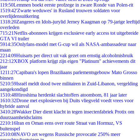
1
19:50
Lemmen boekt eerste profzege in zware Ronde van Polen-rit
15
19:42
'Zwarte weduwes' in Rusland trouwen soldaten voor
overlijdensuitkering
13
18:20
Zangeres en Idols-jurylid Jerney Kaagman op 79-jarige leeftijd
overleden
7
15:21
Netflix-abonnees krijgen exclusieve early access tot uitgebreide
GTA VI trailer
59
14:35
Onlyfans-model met G-cup wil als NASA-ambassadeur naar
maan
22
14:09
Huisarts per direct uit vak gezet om ernstig alcoholmisbruik
2
12:12
XBOX platform krijgt zijn eigen "Platinum" achievements dit
jaar
12
11:27
Capibara's lopen Braziliaans parlementsgebouw Mato Grosso
binnen
52
10:59
Israël meldt dood twee militairen in Zuid-Libanon, vergelding
aangekondigd
15
10:48
Hiroshima herdenkt slachtoffers atoombom, 81 jaar later
16
10:32
Drone met explosieven bij Duits vliegveld voedt vrees voor
hybride aanval
34
10:28
Wakker Dier dient klacht in tegen insectenfabriek Protix om
duurzaamheidsclaims
22
10:16
Iran en Oman eens over route Straat van Hormuz, VS
buitenspel
25
10:08
NAVO zet wegens Russische provocatie 250% meer
gevechtsvliegtuigen in