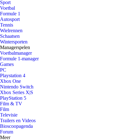
Sport
Voetbal
Formule 1
Autosport
Tennis
Wielrennen
Schaatsen
Wintersporten
Managerspelen
Voetbalmanager
Formule 1-manager
Games
PC
Playstation 4
Xbox One
Nintendo Switch
Xbox Series X|S
PlayStation 5
Film & TV
Film
Televisie
Trailers en Videos
Bioscoopagenda
Forum
Meer