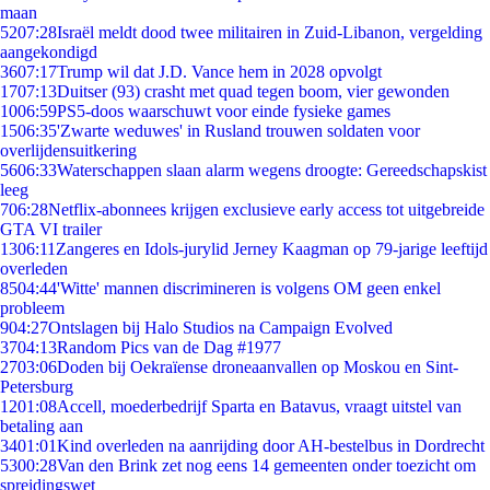
maan
52
07:28
Israël meldt dood twee militairen in Zuid-Libanon, vergelding
aangekondigd
36
07:17
Trump wil dat J.D. Vance hem in 2028 opvolgt
17
07:13
Duitser (93) crasht met quad tegen boom, vier gewonden
10
06:59
PS5-doos waarschuwt voor einde fysieke games
15
06:35
'Zwarte weduwes' in Rusland trouwen soldaten voor
overlijdensuitkering
56
06:33
Waterschappen slaan alarm wegens droogte: Gereedschapskist
leeg
7
06:28
Netflix-abonnees krijgen exclusieve early access tot uitgebreide
GTA VI trailer
13
06:11
Zangeres en Idols-jurylid Jerney Kaagman op 79-jarige leeftijd
overleden
85
04:44
'Witte' mannen discrimineren is volgens OM geen enkel
probleem
9
04:27
Ontslagen bij Halo Studios na Campaign Evolved
37
04:13
Random Pics van de Dag #1977
27
03:06
Doden bij Oekraïense droneaanvallen op Moskou en Sint-
Petersburg
12
01:08
Accell, moederbedrijf Sparta en Batavus, vraagt uitstel van
betaling aan
34
01:01
Kind overleden na aanrijding door AH-bestelbus in Dordrecht
53
00:28
Van den Brink zet nog eens 14 gemeenten onder toezicht om
spreidingswet