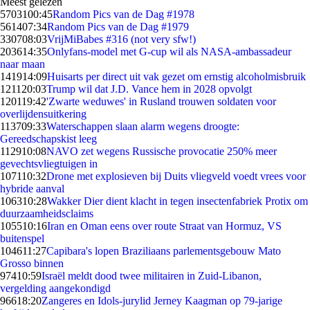
Meest gelezen
57031
00:45
Random Pics van de Dag #1978
5614
07:34
Random Pics van de Dag #1979
3307
08:03
VrijMiBabes #316 (not very sfw!)
2036
14:35
Onlyfans-model met G-cup wil als NASA-ambassadeur
naar maan
1419
14:09
Huisarts per direct uit vak gezet om ernstig alcoholmisbruik
1211
20:03
Trump wil dat J.D. Vance hem in 2028 opvolgt
1201
19:42
'Zwarte weduwes' in Rusland trouwen soldaten voor
overlijdensuitkering
1137
09:33
Waterschappen slaan alarm wegens droogte:
Gereedschapskist leeg
1129
10:08
NAVO zet wegens Russische provocatie 250% meer
gevechtsvliegtuigen in
1071
10:32
Drone met explosieven bij Duits vliegveld voedt vrees voor
hybride aanval
1063
10:28
Wakker Dier dient klacht in tegen insectenfabriek Protix om
duurzaamheidsclaims
1055
10:16
Iran en Oman eens over route Straat van Hormuz, VS
buitenspel
1046
11:27
Capibara's lopen Braziliaans parlementsgebouw Mato
Grosso binnen
974
10:59
Israël meldt dood twee militairen in Zuid-Libanon,
vergelding aangekondigd
966
18:20
Zangeres en Idols-jurylid Jerney Kaagman op 79-jarige