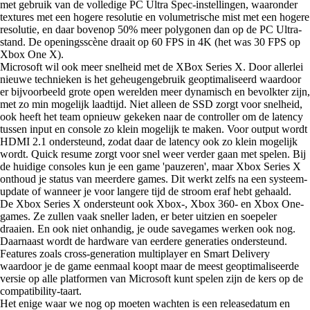
met gebruik van de volledige PC Ultra Spec-instellingen, waaronder
textures met een hogere resolutie en volumetrische mist met een hogere
resolutie, en daar bovenop 50% meer polygonen dan op de PC Ultra-
stand. De openingsscène draait op 60 FPS in 4K (het was 30 FPS op
Xbox One X).
Microsoft wil ook meer snelheid met de XBox Series X. Door allerlei
nieuwe technieken is het geheugengebruik geoptimaliseerd waardoor
er bijvoorbeeld grote open werelden meer dynamisch en bevolkter zijn,
met zo min mogelijk laadtijd. Niet alleen de SSD zorgt voor snelheid,
ook heeft het team opnieuw gekeken naar de controller om de latency
tussen input en console zo klein mogelijk te maken. Voor output wordt
HDMI 2.1 ondersteund, zodat daar de latency ook zo klein mogelijk
wordt. Quick resume zorgt voor snel weer verder gaan met spelen. Bij
de huidige consoles kun je een game 'pauzeren', maar Xbox Series X
onthoud je status van meerdere games. Dit werkt zelfs na een systeem-
update of wanneer je voor langere tijd de stroom eraf hebt gehaald.
De Xbox Series X ondersteunt ook Xbox-, Xbox 360- en Xbox One-
games. Ze zullen vaak sneller laden, er beter uitzien en soepeler
draaien. En ook niet onhandig, je oude savegames werken ook nog.
Daarnaast wordt de hardware van eerdere generaties ondersteund.
Features zoals cross-generation multiplayer en Smart Delivery
waardoor je de game eenmaal koopt maar de meest geoptimaliseerde
versie op alle platformen van Microsoft kunt spelen zijn de kers op de
compatibility-taart.
Het enige waar we nog op moeten wachten is een releasedatum en