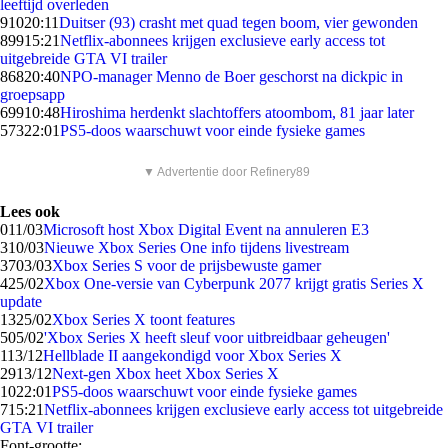
leeftijd overleden
910
20:11
Duitser (93) crasht met quad tegen boom, vier gewonden
899
15:21
Netflix-abonnees krijgen exclusieve early access tot
uitgebreide GTA VI trailer
868
20:40
NPO-manager Menno de Boer geschorst na dickpic in
groepsapp
699
10:48
Hiroshima herdenkt slachtoffers atoombom, 81 jaar later
573
22:01
PS5-doos waarschuwt voor einde fysieke games
▼ Advertentie door Refinery89
Lees ook
0
11/03
Microsoft host Xbox Digital Event na annuleren E3
3
10/03
Nieuwe Xbox Series One info tijdens livestream
37
03/03
Xbox Series S voor de prijsbewuste gamer
4
25/02
Xbox One-versie van Cyberpunk 2077 krijgt gratis Series X
update
13
25/02
Xbox Series X toont features
5
05/02
'Xbox Series X heeft sleuf voor uitbreidbaar geheugen'
1
13/12
Hellblade II aangekondigd voor Xbox Series X
29
13/12
Next-gen Xbox heet Xbox Series X
10
22:01
PS5-doos waarschuwt voor einde fysieke games
7
15:21
Netflix-abonnees krijgen exclusieve early access tot uitgebreide
GTA VI trailer
Font-grootte: