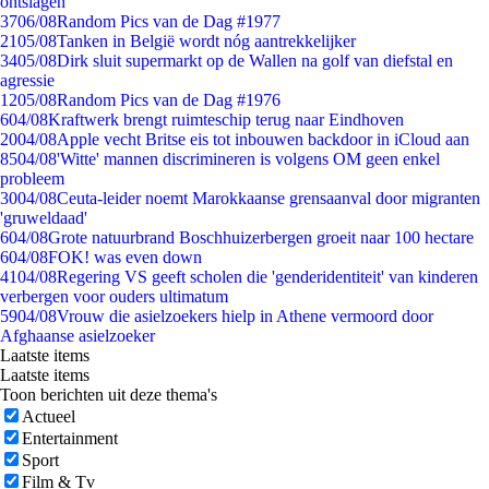
ontslagen
37
06/08
Random Pics van de Dag #1977
21
05/08
Tanken in België wordt nóg aantrekkelijker
34
05/08
Dirk sluit supermarkt op de Wallen na golf van diefstal en
agressie
12
05/08
Random Pics van de Dag #1976
6
04/08
Kraftwerk brengt ruimteschip terug naar Eindhoven
20
04/08
Apple vecht Britse eis tot inbouwen backdoor in iCloud aan
85
04/08
'Witte' mannen discrimineren is volgens OM geen enkel
probleem
30
04/08
Ceuta-leider noemt Marokkaanse grensaanval door migranten
'gruweldaad'
6
04/08
Grote natuurbrand Boschhuizerbergen groeit naar 100 hectare
6
04/08
FOK! was even down
41
04/08
Regering VS geeft scholen die 'genderidentiteit' van kinderen
verbergen voor ouders ultimatum
59
04/08
Vrouw die asielzoekers hielp in Athene vermoord door
Afghaanse asielzoeker
Laatste items
Laatste items
Toon berichten uit deze thema's
Actueel
Entertainment
Sport
Film & Tv