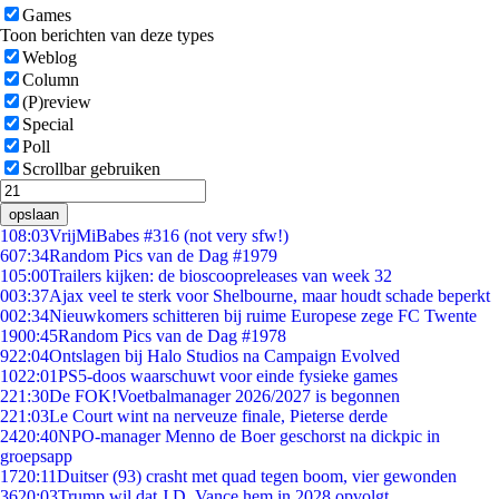
Games
Toon berichten van deze types
Weblog
Column
(P)review
Special
Poll
Scrollbar gebruiken
opslaan
1
08:03
VrijMiBabes #316 (not very sfw!)
6
07:34
Random Pics van de Dag #1979
1
05:00
Trailers kijken: de bioscoopreleases van week 32
0
03:37
Ajax veel te sterk voor Shelbourne, maar houdt schade beperkt
0
02:34
Nieuwkomers schitteren bij ruime Europese zege FC Twente
19
00:45
Random Pics van de Dag #1978
9
22:04
Ontslagen bij Halo Studios na Campaign Evolved
10
22:01
PS5-doos waarschuwt voor einde fysieke games
2
21:30
De FOK!Voetbalmanager 2026/2027 is begonnen
2
21:03
Le Court wint na nerveuze finale, Pieterse derde
24
20:40
NPO-manager Menno de Boer geschorst na dickpic in
groepsapp
17
20:11
Duitser (93) crasht met quad tegen boom, vier gewonden
36
20:03
Trump wil dat J.D. Vance hem in 2028 opvolgt