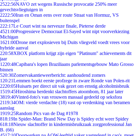
25
22:56
NAVO zet wegens Russische provocatie 250% meer
gevechtsvliegtuigen in
22
22:50
Iran en Oman eens over route Straat van Hormuz, VS
buitenspel
2
22:17
Le Court wint na nerveuze finale, Pieterse derde
45
21:00
Progressieve Democraat El-Sayed wint nipt voorverkiezing
Michigan
16
21:00
Drone met explosieven bij Duits vliegveld voedt vrees voor
hybride aanval
2
20:58
XBOX platform krijgt zijn eigen "Platinum" achievements dit
jaar
12
20:48
Capibara's lopen Braziliaans parlementsgebouw Mato Grosso
binnen
5
20:30
Zomervakantieweerbericht: aanhoudend zomers
1
20:21
Lemmen boekt eerste profzege in zware Ronde van Polen-rit
22
20:05
Huisarts per direct uit vak gezet om ernstig alcoholmisbruik
15
19:45
Hiroshima herdenkt slachtoffers atoombom, 81 jaar later
38
19:40
Vinted-foto's van vrouwen massaal gedeeld op seksfora
21
19:34
OM: vierde verdachte (18) vast op verdenking van beramen
aanslag
19
19:25
Random Pics van de Dag #1978
8
18:19
In Spider-Man: Brand New Day is Spidey echt weer Spidey
6
18:18
Nieuw slachtoffer in kindermisbruikzaak zorgprofessional Jan
B. (66)
45
17:10
Doorwerken na AOW-leeftijd vaker vastgelegd in cao's, moet