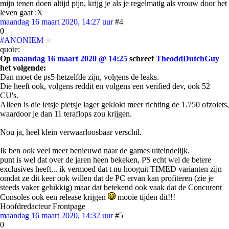
mijn tenen doen altijd pijn, krijg je als je regelmatig als vrouw door het
leven gaat :X
maandag 16 maart 2020, 14:27 uur
#4
0
#ANONIEM
quote:
Op
maandag 16 maart 2020 @ 14:25
schreef
TheoddDutchGuy
het volgende:
Dan moet de ps5 hetzelfde zijn, volgens de leaks.
Die heeft ook, volgens reddit en volgens een verified dev, ook 52
CU's.
Alleen is die ietsje pietsje lager geklokt meer richting de 1.750 ofzoiets,
waardoor je dan 11 teraflops zou krijgen.
Nou ja, heel klein verwaarloosbaar verschil.
Ik ben ook veel meer benieuwd naar de games uiteindelijk.
punt is wel dat over de jaren heen bekeken, PS echt wel de betere
exclusives heeft... ik vermoed dat t nu hooguit TIMED varianten zijn
omdat ze dit keer ook willen dat de PC ervan kan profiteren (zie je
steeds vaker gelukkig) maar dat betekend ook vaak dat de Concurent
Consoles ook een release krijgen
mooie tijden dit!!!
Hoofdredacteur Frontpage
maandag 16 maart 2020, 14:32 uur
#5
0