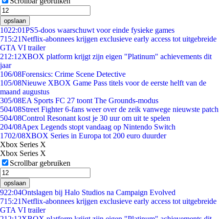
Scrollbar gebruiken
opslaan
10
22:01
PS5-doos waarschuwt voor einde fysieke games
7
15:21
Netflix-abonnees krijgen exclusieve early access tot uitgebreide
GTA VI trailer
2
12:12
XBOX platform krijgt zijn eigen "Platinum" achievements dit
jaar
1
06/08
Forensics: Crime Scene Detective
1
05/08
Nieuwe XBOX Game Pass titels voor de eerste helft van de
maand augustus
3
05/08
EA Sports FC 27 toont The Grounds-modus
5
04/08
Street Fighter 6-fans weer over de zeik vanwege nieuwste patch
5
04/08
Control Resonant kost je 30 uur om uit te spelen
2
04/08
Apex Legends stopt vandaag op Nintendo Switch
17
02/08
XBOX Series in Europa tot 200 euro duurder
Xbox Series X
Xbox Series X
Scrollbar gebruiken
opslaan
9
22:04
Ontslagen bij Halo Studios na Campaign Evolved
7
15:21
Netflix-abonnees krijgen exclusieve early access tot uitgebreide
GTA VI trailer
2
12:12
XBOX platform krijgt zijn eigen "Platinum" achievements dit