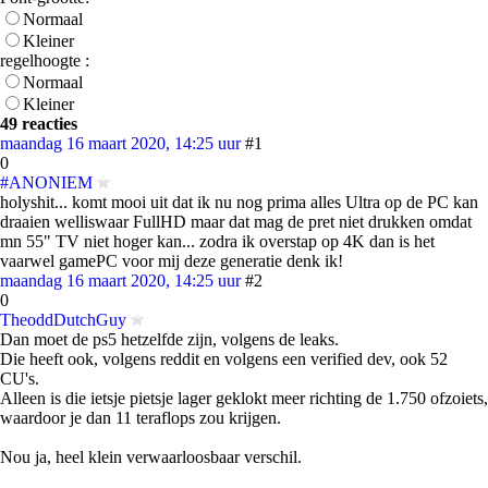
Normaal
Kleiner
regelhoogte :
Normaal
Kleiner
49 reacties
maandag 16 maart 2020, 14:25 uur
#1
0
#ANONIEM
holyshit... komt mooi uit dat ik nu nog prima alles Ultra op de PC kan
draaien welliswaar FullHD maar dat mag de pret niet drukken omdat
mn 55" TV niet hoger kan... zodra ik overstap op 4K dan is het
vaarwel gamePC voor mij deze generatie denk ik!
maandag 16 maart 2020, 14:25 uur
#2
0
TheoddDutchGuy
Dan moet de ps5 hetzelfde zijn, volgens de leaks.
Die heeft ook, volgens reddit en volgens een verified dev, ook 52
CU's.
Alleen is die ietsje pietsje lager geklokt meer richting de 1.750 ofzoiets,
waardoor je dan 11 teraflops zou krijgen.
Nou ja, heel klein verwaarloosbaar verschil.