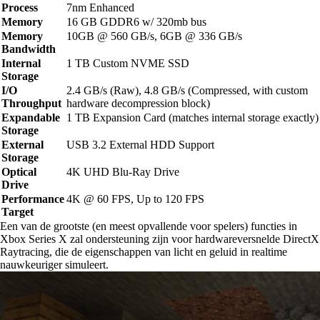
Process
7nm Enhanced
Memory
16 GB GDDR6 w/ 320mb bus
Memory
10GB @ 560 GB/s, 6GB @ 336 GB/s
Bandwidth
Internal
1 TB Custom NVME SSD
Storage
I/O
2.4 GB/s (Raw), 4.8 GB/s (Compressed, with custom
Throughput
hardware decompression block)
Expandable
1 TB Expansion Card (matches internal storage exactly)
Storage
External
USB 3.2 External HDD Support
Storage
Optical
4K UHD Blu-Ray Drive
Drive
Performance
4K @ 60 FPS, Up to 120 FPS
Target
Een van de grootste (en meest opvallende voor spelers) functies in
Xbox Series X zal ondersteuning zijn voor hardwareversnelde DirectX
Raytracing, die de eigenschappen van licht en geluid in realtime
nauwkeuriger simuleert.