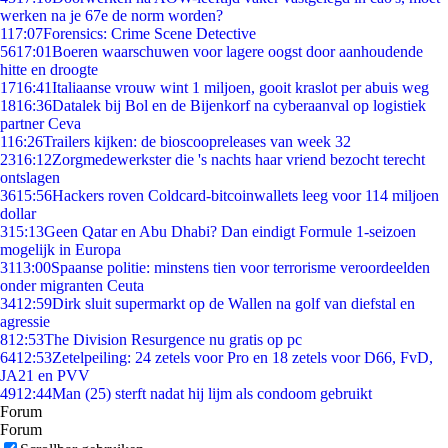
werken na je 67e de norm worden?
1
17:07
Forensics: Crime Scene Detective
56
17:01
Boeren waarschuwen voor lagere oogst door aanhoudende
hitte en droogte
17
16:41
Italiaanse vrouw wint 1 miljoen, gooit kraslot per abuis weg
18
16:36
Datalek bij Bol en de Bijenkorf na cyberaanval op logistiek
partner Ceva
1
16:26
Trailers kijken: de bioscoopreleases van week 32
23
16:12
Zorgmedewerkster die 's nachts haar vriend bezocht terecht
ontslagen
36
15:56
Hackers roven Coldcard-bitcoinwallets leeg voor 114 miljoen
dollar
3
15:13
Geen Qatar en Abu Dhabi? Dan eindigt Formule 1-seizoen
mogelijk in Europa
31
13:00
Spaanse politie: minstens tien voor terrorisme veroordeelden
onder migranten Ceuta
34
12:59
Dirk sluit supermarkt op de Wallen na golf van diefstal en
agressie
8
12:53
The Division Resurgence nu gratis op pc
64
12:53
Zetelpeiling: 24 zetels voor Pro en 18 zetels voor D66, FvD,
JA21 en PVV
49
12:44
Man (25) sterft nadat hij lijm als condoom gebruikt
Forum
Forum