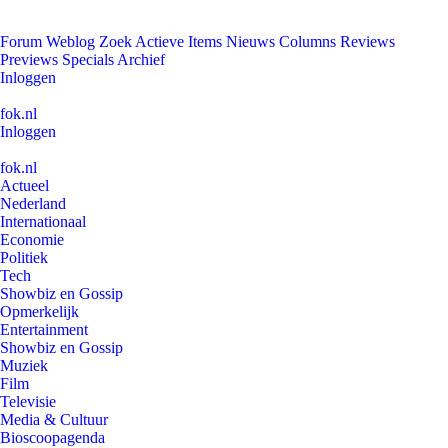
Forum
Weblog
Zoek
Actieve Items
Nieuws
Columns
Reviews
Previews
Specials
Archief
Inloggen
fok.nl
Inloggen
fok.nl
Actueel
Nederland
Internationaal
Economie
Politiek
Tech
Showbiz en Gossip
Opmerkelijk
Entertainment
Showbiz en Gossip
Muziek
Film
Televisie
Media & Cultuur
Bioscoopagenda