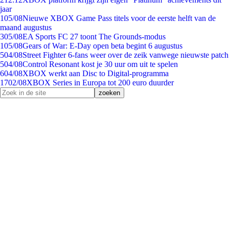
jaar
1
05/08
Nieuwe XBOX Game Pass titels voor de eerste helft van de
maand augustus
3
05/08
EA Sports FC 27 toont The Grounds-modus
1
05/08
Gears of War: E-Day open beta begint 6 augustus
5
04/08
Street Fighter 6-fans weer over de zeik vanwege nieuwste patch
5
04/08
Control Resonant kost je 30 uur om uit te spelen
6
04/08
XBOX werkt aan Disc to Digital-programma
17
02/08
XBOX Series in Europa tot 200 euro duurder