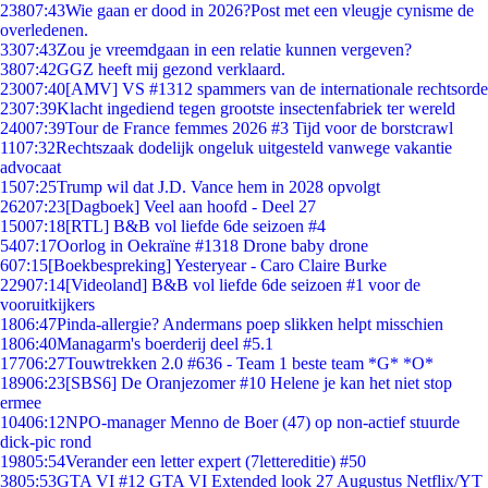
238
07:43
Wie gaan er dood in 2026?Post met een vleugje cynisme de
overledenen.
33
07:43
Zou je vreemdgaan in een relatie kunnen vergeven?
38
07:42
GGZ heeft mij gezond verklaard.
230
07:40
[AMV] VS #1312 spammers van de internationale rechtsorde
23
07:39
Klacht ingediend tegen grootste insectenfabriek ter wereld
240
07:39
Tour de France femmes 2026 #3 Tijd voor de borstcrawl
11
07:32
Rechtszaak dodelijk ongeluk uitgesteld vanwege vakantie
advocaat
15
07:25
Trump wil dat J.D. Vance hem in 2028 opvolgt
262
07:23
[Dagboek] Veel aan hoofd - Deel 27
150
07:18
[RTL] B&B vol liefde 6de seizoen #4
54
07:17
Oorlog in Oekraïne #1318 Drone baby drone
6
07:15
[Boekbespreking] Yesteryear - Caro Claire Burke
229
07:14
[Videoland] B&B vol liefde 6de seizoen #1 voor de
vooruitkijkers
18
06:47
Pinda-allergie? Andermans poep slikken helpt misschien
18
06:40
Managarm's boerderij deel #5.1
177
06:27
Touwtrekken 2.0 #636 - Team 1 beste team *G* *O*
189
06:23
[SBS6] De Oranjezomer #10 Helene je kan het niet stop
ermee
104
06:12
NPO-manager Menno de Boer (47) op non-actief stuurde
dick-pic rond
198
05:54
Verander een letter expert (7lettereditie) #50
38
05:53
GTA VI #12 GTA VI Extended look 27 Augustus Netflix/YT