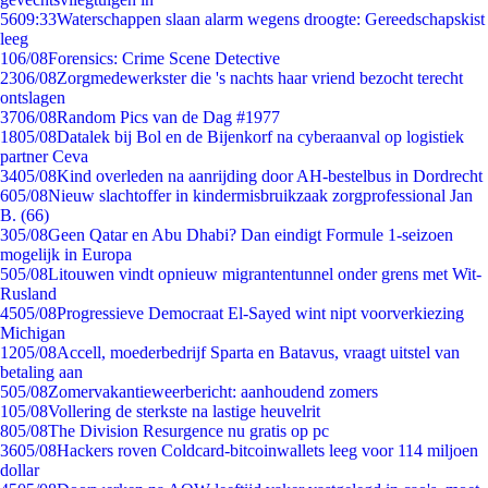
56
09:33
Waterschappen slaan alarm wegens droogte: Gereedschapskist
leeg
1
06/08
Forensics: Crime Scene Detective
23
06/08
Zorgmedewerkster die 's nachts haar vriend bezocht terecht
ontslagen
37
06/08
Random Pics van de Dag #1977
18
05/08
Datalek bij Bol en de Bijenkorf na cyberaanval op logistiek
partner Ceva
34
05/08
Kind overleden na aanrijding door AH-bestelbus in Dordrecht
6
05/08
Nieuw slachtoffer in kindermisbruikzaak zorgprofessional Jan
B. (66)
3
05/08
Geen Qatar en Abu Dhabi? Dan eindigt Formule 1-seizoen
mogelijk in Europa
5
05/08
Litouwen vindt opnieuw migrantentunnel onder grens met Wit-
Rusland
45
05/08
Progressieve Democraat El-Sayed wint nipt voorverkiezing
Michigan
12
05/08
Accell, moederbedrijf Sparta en Batavus, vraagt uitstel van
betaling aan
5
05/08
Zomervakantieweerbericht: aanhoudend zomers
1
05/08
Vollering de sterkste na lastige heuvelrit
8
05/08
The Division Resurgence nu gratis op pc
36
05/08
Hackers roven Coldcard-bitcoinwallets leeg voor 114 miljoen
dollar