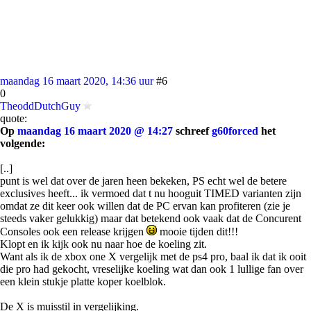
maandag 16 maart 2020, 14:36 uur
#6
0
TheoddDutchGuy
quote:
Op
maandag 16 maart 2020 @ 14:27
schreef
g60forced
het
volgende:
[..]
punt is wel dat over de jaren heen bekeken, PS echt wel de betere
exclusives heeft... ik vermoed dat t nu hooguit TIMED varianten zijn
omdat ze dit keer ook willen dat de PC ervan kan profiteren (zie je
steeds vaker gelukkig) maar dat betekend ook vaak dat de Concurent
Consoles ook een release krijgen
mooie tijden dit!!!
Klopt en ik kijk ook nu naar hoe de koeling zit.
Want als ik de xbox one X vergelijk met de ps4 pro, baal ik dat ik ooit
die pro had gekocht, vreselijke koeling wat dan ook 1 lullige fan over
een klein stukje platte koper koelblok.
De X is muisstil in vergelijking.