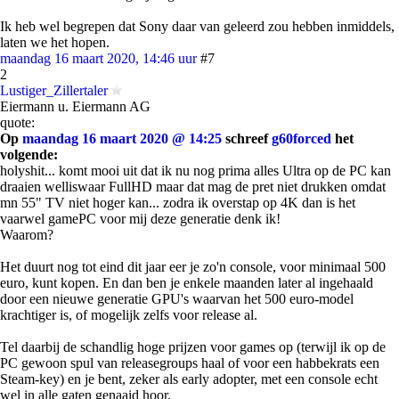
Ik heb wel begrepen dat Sony daar van geleerd zou hebben inmiddels,
laten we het hopen.
maandag 16 maart 2020, 14:46 uur
#7
2
Lustiger_Zillertaler
Eiermann u. Eiermann AG
quote:
Op
maandag 16 maart 2020 @ 14:25
schreef
g60forced
het
volgende:
holyshit... komt mooi uit dat ik nu nog prima alles Ultra op de PC kan
draaien welliswaar FullHD maar dat mag de pret niet drukken omdat
mn 55" TV niet hoger kan... zodra ik overstap op 4K dan is het
vaarwel gamePC voor mij deze generatie denk ik!
Waarom?
Het duurt nog tot eind dit jaar eer je zo'n console, voor minimaal 500
euro, kunt kopen. En dan ben je enkele maanden later al ingehaald
door een nieuwe generatie GPU's waarvan het 500 euro-model
krachtiger is, of mogelijk zelfs voor release al.
Tel daarbij de schandlig hoge prijzen voor games op (terwijl ik op de
PC gewoon spul van releasegroups haal of voor een habbekrats een
Steam-key) en je bent, zeker als early adopter, met een console echt
wel in alle gaten genaaid hoor.