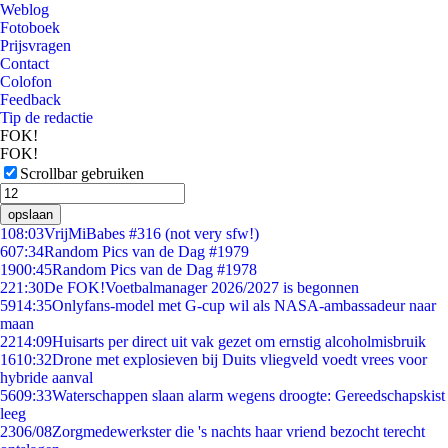
Weblog
Fotoboek
Prijsvragen
Contact
Colofon
Feedback
Tip de redactie
FOK!
FOK!
Scrollbar gebruiken
opslaan
1
08:03
VrijMiBabes #316 (not very sfw!)
6
07:34
Random Pics van de Dag #1979
19
00:45
Random Pics van de Dag #1978
2
21:30
De FOK!Voetbalmanager 2026/2027 is begonnen
59
14:35
Onlyfans-model met G-cup wil als NASA-ambassadeur naar
maan
22
14:09
Huisarts per direct uit vak gezet om ernstig alcoholmisbruik
16
10:32
Drone met explosieven bij Duits vliegveld voedt vrees voor
hybride aanval
56
09:33
Waterschappen slaan alarm wegens droogte: Gereedschapskist
leeg
23
06/08
Zorgmedewerkster die 's nachts haar vriend bezocht terecht