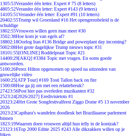
13
05:53
Verander één letter. Expert # 75 (8 letters)
48
05:52
Verander één letter: Expert #143 (9 letters)
141
05:51
Verander één letter: Expert #91 (10 letters)
204
02:55
Trump wil Groenland #16 Het opengrensbeleid is de
schuldige
18
02:55
Vrouwen willen geen man meer #30
35
02:38
Hoe kom je van egels af?
188
02:18
Oorlog Iran #136 Bridge and powerplant day incoming?
50
02:08
Het grote dagelijkse Trump nieuws topic #31
181
01:55
[ONLINE] Roddelpraat Topic #21
144
00:29
[AKQ] #3384 Topic met vragen. En soms goede
antwoorden.
51
00:26
Perez Hilton opgenomen op spoed na uitzenden van
gruwelijke video
16
00:25
[ATP Tour] #169 Tosti Tallon back on fire
15
00:08
Hoe ga jij om met een relatiebreuk?
274
23:56
Post hier pas overleden muzikanten #32
25
23:24
[2026/2027] Eredivisietoto #1
203
23:24
Het Grote Songfestivalfeest Ziggo Dome #5 13 november
2026
20
23:23
Capibara's wandelen doodleuk het Braziliaanse parlement
binnen
18
23:19
Waarom doen vrouwen altijd hun telly in de kontzak?
233
23:16
Top 2000 Editie 2025 #243 Alle dikzakken willen op je
lijken