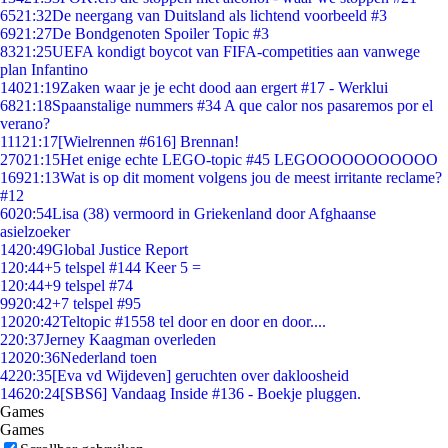
65
21:32
De neergang van Duitsland als lichtend voorbeeld #3
69
21:27
De Bondgenoten Spoiler Topic #3
83
21:25
UEFA kondigt boycot van FIFA-competities aan vanwege
plan Infantino
140
21:19
Zaken waar je je echt dood aan ergert #17 - Werklui
68
21:18
Spaanstalige nummers #34 A que calor nos pasaremos por el
verano?
111
21:17
[Wielrennen #616] Brennan!
270
21:15
Het enige echte LEGO-topic #45 LEGOOOOOOOOOOO
169
21:13
Wat is op dit moment volgens jou de meest irritante reclame?
#12
60
20:54
Lisa (38) vermoord in Griekenland door Afghaanse
asielzoeker
14
20:49
Global Justice Report
1
20:44
+5 telspel #144 Keer 5 =
1
20:44
+9 telspel #74
99
20:42
+7 telspel #95
120
20:42
Teltopic #1558 tel door en door en door....
2
20:37
Jerney Kaagman overleden
120
20:36
Nederland toen
42
20:35
[Eva vd Wijdeven] geruchten over dakloosheid
146
20:24
[SBS6] Vandaag Inside #136 - Boekje pluggen.
Games
Games