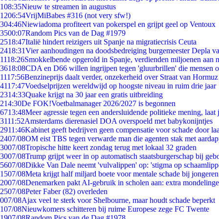
1
08:35
Nieuw te streamen in augustus
12
06:54
VrijMiBabes #316 (not very sfw!)
3
04:46
Niewiadoma profiteert van pokerspel en grijpt geel op Ventoux
35
00:07
Random Pics van de Dag #1979
25
18:47
Italië hindert reizigers uit Spanje na migratiecrisis Ceuta
24
18:31
Vier aanhoudingen na doodsbedreiging burgemeester Depla v
11
18:26
Smokkelbende opgerold in Spanje, verdienden miljoenen aan 
36
18:08
CDA en D66 willen ingrijpen tegen 'gluurbrillen' die mensen 
11
17:56
Benzineprijs daalt verder, onzekerheid over Straat van Hormuz b
41
17:47
Voedselprijzen wereldwijd op hoogste niveau in ruim drie jaar
23
14:33
Quake krijgt na 30 jaar een gratis uitbreiding
2
14:30
De FOK!Voetbalmanager 2026/2027 is begonnen
67
13:48
Meer agressie tegen een andersluidende politieke mening, laat j
31
11:52
Amsterdams dierenasiel DOA overspoeld met babykonijntjes
29
11:46
Kabinet geeft bedrijven geen compensatie voor schade door la
24
07/08
OM eist TBS tegen verwarde man die agenten stak met aardap
30
07/08
Tropische hitte keert zondag terug met lokaal 32 graden
30
07/08
Trump grijpt weer in op automatisch staatsburgerschap bij geb
56
07/08
Dikke Van Dale neemt 'vulvalippen' op: 'stigma op schaamlip
15
07/08
Meta krijgt half miljard boete voor mentale schade bij jongeren
20
07/08
Denemarken pakt AI-gebruik in scholen aan: extra mondeling
25
07/08
Peter Faber (82) overleden
0
07/08
Ajax veel te sterk voor Shelbourne, maar houdt schade beperkt
1
07/08
Nieuwkomers schitteren bij ruime Europese zege FC Twente
19
07/08
Random Pics van de Dag #1978