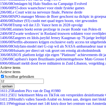
15
06/08
Ontslagen bij Halo Studios na Campaign Evolved
19
06/08
PS5-doos waarschuwt voor einde fysieke games
2
06/08
Le Court wint na nerveuze finale, Pieterse derde
29
06/08
NPO-manager Menno de Boer geschorst na dickpic in groeps
40
06/08
Duitser (93) crasht met quad tegen boom, vier gewonden
47
06/08
Trump wil dat J.D. Vance hem in 2028 opvolgt
1
06/08
Lemmen boekt eerste profzege in zware Ronde van Polen-rit
24
06/08
'Zwarte weduwes' in Rusland trouwen soldaten voor overlijden
14
06/08
Zangeres en Idols-jurylid Jerney Kaagman op 79-jarige leeftij
10
06/08
Netflix-abonnees krijgen exclusieve early access tot uitgebreid
66
06/08
Onlyfans-model met G-cup wil als NASA-ambassadeur naar 
25
06/08
Huisarts per direct uit vak gezet om ernstig alcoholmisbruik
3
06/08
XBOX platform krijgt zijn eigen "Platinum" achievements dit ja
12
06/08
Capibara's lopen Braziliaans parlementsgebouw Mato Grosso 
69
06/08
Israël meldt dood twee militairen in Zuid-Libanon, vergeldin
Actieve items
Actieve items
Scrollbar gebruiken
opslaan
16
11:25
Random Pics van de Dag #1980
16
11:25
EU bekritiseert Meta en TikTok om verspreiden desinformatie
14
11:20
Houthi's vallen Saoedi-Arabië en Jemen aan, dreigen met blok
8
11:19
Wegpiraat scheurt met 146 km/u door het centrum van Amsterd