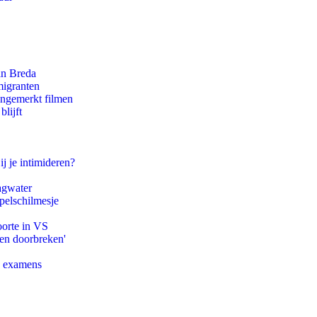
an Breda
migranten
ongemerkt filmen
lijft
ij je intimideren?
agwater
pelschilmesje
oorte in VS
pen doorbreken'
e examens