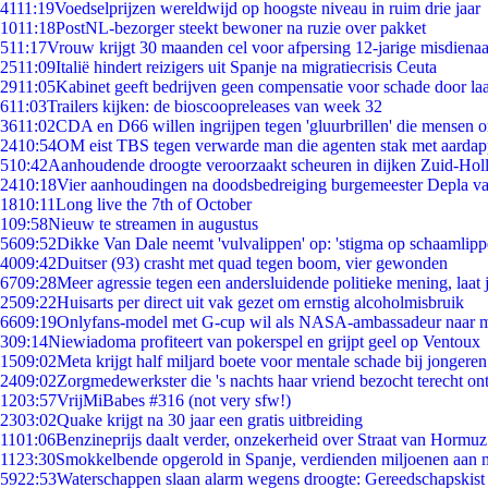
41
11:19
Voedselprijzen wereldwijd op hoogste niveau in ruim drie jaar
10
11:18
PostNL-bezorger steekt bewoner na ruzie over pakket
5
11:17
Vrouw krijgt 30 maanden cel voor afpersing 12-jarige misdienaa
25
11:09
Italië hindert reizigers uit Spanje na migratiecrisis Ceuta
29
11:05
Kabinet geeft bedrijven geen compensatie voor schade door la
6
11:03
Trailers kijken: de bioscoopreleases van week 32
36
11:02
CDA en D66 willen ingrijpen tegen 'gluurbrillen' die mensen 
24
10:54
OM eist TBS tegen verwarde man die agenten stak met aardap
5
10:42
Aanhoudende droogte veroorzaakt scheuren in dijken Zuid-Hol
24
10:18
Vier aanhoudingen na doodsbedreiging burgemeester Depla v
18
10:11
Long live the 7th of October
1
09:58
Nieuw te streamen in augustus
56
09:52
Dikke Van Dale neemt 'vulvalippen' op: 'stigma op schaamlip
40
09:42
Duitser (93) crasht met quad tegen boom, vier gewonden
67
09:28
Meer agressie tegen een andersluidende politieke mening, laat j
25
09:22
Huisarts per direct uit vak gezet om ernstig alcoholmisbruik
66
09:19
Onlyfans-model met G-cup wil als NASA-ambassadeur naar 
3
09:14
Niewiadoma profiteert van pokerspel en grijpt geel op Ventoux
15
09:02
Meta krijgt half miljard boete voor mentale schade bij jongeren
24
09:02
Zorgmedewerkster die 's nachts haar vriend bezocht terecht on
12
03:57
VrijMiBabes #316 (not very sfw!)
23
03:02
Quake krijgt na 30 jaar een gratis uitbreiding
11
01:06
Benzineprijs daalt verder, onzekerheid over Straat van Hormuz 
11
23:30
Smokkelbende opgerold in Spanje, verdienden miljoenen aan 
59
22:53
Waterschappen slaan alarm wegens droogte: Gereedschapskist