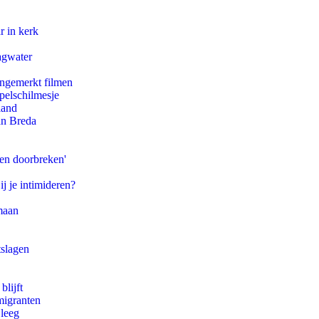
r in kerk
agwater
ongemerkt filmen
pelschilmesje
land
an Breda
pen doorbreken'
ij je intimideren?
maan
tslagen
blijft
migranten
 leeg