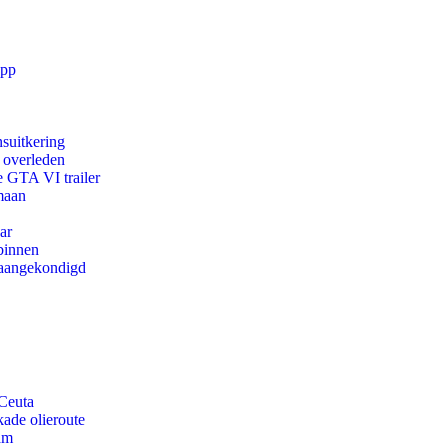
app
suitkering
d overleden
e GTA VI trailer
maan
ar
binnen
g aangekondigd
 Ceuta
kade olieroute
am