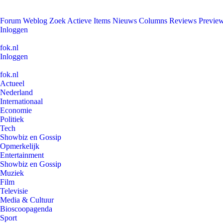
Forum
Weblog
Zoek
Actieve Items
Nieuws
Columns
Reviews
Previe
Inloggen
fok.nl
Inloggen
fok.nl
Actueel
Nederland
Internationaal
Economie
Politiek
Tech
Showbiz en Gossip
Opmerkelijk
Entertainment
Showbiz en Gossip
Muziek
Film
Televisie
Media & Cultuur
Bioscoopagenda
Sport