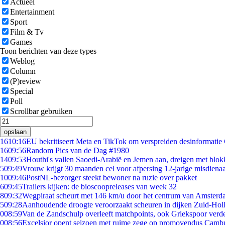
Actueel
Entertainment
Sport
Film & Tv
Games
Toon berichten van deze types
Weblog
Column
(P)review
Special
Poll
Scrollbar gebruiken
opslaan
16
10:16
EU bekritiseert Meta en TikTok om verspreiden desinformatie
16
09:56
Random Pics van de Dag #1980
14
09:53
Houthi's vallen Saoedi-Arabië en Jemen aan, dreigen met blok
5
09:49
Vrouw krijgt 30 maanden cel voor afpersing 12-jarige misdienaa
10
09:46
PostNL-bezorger steekt bewoner na ruzie over pakket
6
09:45
Trailers kijken: de bioscoopreleases van week 32
8
09:32
Wegpiraat scheurt met 146 km/u door het centrum van Amster
5
09:28
Aanhoudende droogte veroorzaakt scheuren in dijken Zuid-Hol
0
08:59
Van de Zandschulp overleeft matchpoints, ook Griekspoor verde
0
08:56
Excelsior opent seizoen met ruime zege op promovendus Camb