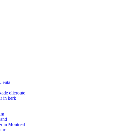
 Ceuta
kade olieroute
r in kerk
dam
land
r in Montreal
uur