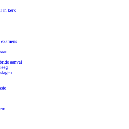
r in kerk
e examens
maan
bride aanval
 leeg
tslagen
ssie
eem