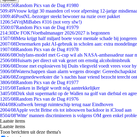
16
09:56
Random Pics van de Dag #1980
5
09:49
Vrouw krijgt 30 maanden cel voor afpersing 12-jarige misdienaa
10
09:46
PostNL-bezorger steekt bewoner na ruzie over pakket
12
06:54
VrijMiBabes #316 (not very sfw!)
35
00:07
Random Pics van de Dag #1979
2
14:30
De FOK!Voetbalmanager 2026/2027 is begonnen
15
07/08
Meta krijgt half miljard boete voor mentale schade bij jongeren
20
07/08
Denemarken pakt AI-gebruik in scholen aan: extra mondeling
19
07/08
Random Pics van de Dag #1978
66
06/08
Onlyfans-model met G-cup wil als NASA-ambassadeur naar 
25
06/08
Huisarts per direct uit vak gezet om ernstig alcoholmisbruik
19
06/08
Drone met explosieven bij Duits vliegveld voedt vrees voor hy
59
06/08
Waterschappen slaan alarm wegens droogte: Gereedschapskist
24
06/08
Zorgmedewerkster die 's nachts haar vriend bezocht terecht on
38
06/08
Random Pics van de Dag #1977
21
05/08
Tanken in België wordt nóg aantrekkelijker
34
05/08
Dirk sluit supermarkt op de Wallen na golf van diefstal en agre
12
05/08
Random Pics van de Dag #1976
6
04/08
Kraftwerk brengt ruimteschip terug naar Eindhoven
20
04/08
Apple vecht Britse eis tot inbouwen backdoor in iCloud aan
85
04/08
'Witte' mannen discrimineren is volgens OM geen enkel probl
Laatste items
Laatste items
Toon berichten uit deze thema's