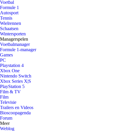
Voetbal
Formule 1
Autosport
Tennis
Wielrennen
Schaatsen
Wintersporten
Managerspelen
Voetbalmanager
Formule 1-manager
Games
PC
Playstation 4
Xbox One
Nintendo Switch
Xbox Series X|S
PlayStation 5
Film & TV
Film
Televisie
Trailers en Videos
Bioscoopagenda
Forum
Meer
Weblog